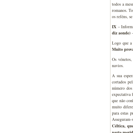
todos a mesm
romanos. Tod
os reféns, se
IX
– Informa
diz aonde)
–
Logo que a 
Muito prova
Os vénetos,
navios.
A sua esper
cortados pe
número dos 
expectativa
que não con
muito difere
para estas 
Asseguram-s
Céltica, q
parte merid