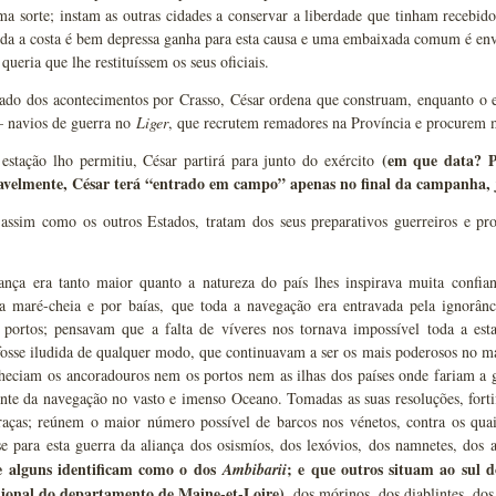
a sorte; instam as outras cidades a conservar a liberdade que tinham recebido
a a costa é bem depressa ganha para esta causa e uma embaixada comum é envia
 queria que lhe restituíssem os seus oficiais.
do dos acontecimentos por Crasso, César ordena que construam, enquanto o
 navios de guerra no
Liger
, que recrutem remadores na Província e procurem m
(em que data? P
estação lho permitiu, César partirá para junto do exército
velmente, César terá “entrado em campo” apenas no final da campanha, 
 assim como os outros Estados, tratam dos seus preparativos guerreiros e p
ança era tanto maior quanto a natureza do país lhes inspirava muita confi
la maré-cheia e por baías, que toda a navegação era entravada pela ignorâ
portos; pensavam que a falta de víveres nos tornava impossível toda a est
 fosse iludida de qualquer modo, que continuavam a ser os mais poderosos no 
heciam os ancoradouros nem os portos nem as ilhas dos países onde fariam a 
nte da navegação no vasto e imenso Oceano. Tomadas as suas resoluções, forti
praças; reúnem o maior número possível de barcos nos vénetos, contra os qua
e para esta guerra da aliança dos osismíos, dos lexóvios, dos namnetes, dos 
ue alguns identificam como o dos
; e que outros situam ao sul 
Ambibarii
ional do departamento de Maine-et-Loire)
, dos mórinos, dos diablintes, do