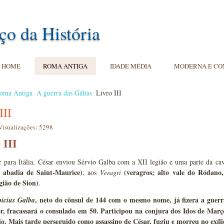
ço da História
HOME
ROMA ANTIGA
IDADE MÉDIA
MODERNA E C
oma Antiga
A guerra das Gálias
Livro III
III
Visualizações: 5298
III
r para Itália, César enviou Sérvio Galba com a XII legião e uma parte da cav
a abadia de Saint-Maurice)
(veragros; alto vale do Ródano
, aos
Veragri
gião de Sion)
.
, neto do cônsul de 144 com o mesmo nome, já fizera a guerr
picius Galba
or, fracassará o consulado em 50. Participou na conjura dos Idos de Mar
io. Mais tarde perseguido como assassino de César, fugiu e morreu no exíli