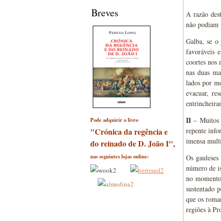
Breves
A razão des
não podiam p
Galba, se o
favoráveis 
coortes nos 
nas duas ma
lados por m
evacuar, res
entrincheira
II
– Muitos d
Pode adquirir o livro
"Crónica da regência e
repente info
imensa multi
do reinado de D. João I",
nas seguintes lojas online:
Os gauleses
número de i
no momento 
sustentado p
que os roman
regiões à Pr