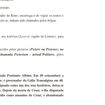
xtensão.
zinho do Reno; encarrega-o de vigiar os remos e
izia-se, tinham sido chamados pelos belgas.
 aos lexóvios (
Lexovii
; região de Lisieux), para
(
ou
; no
ecidos pelos pictavos
Pictavi
Pictones
e chamada
actual Poitiers)
Pictavium -
, pelos
r Aulo Postúmio Albino. Em 49 comandará a
o; é governador da Gália Transalpina em 48.
gnado como um dos seus herdeiros, deixa-se
. Depois da morte de César, é-lhe disputado
ido como assassino de César, é abandonado