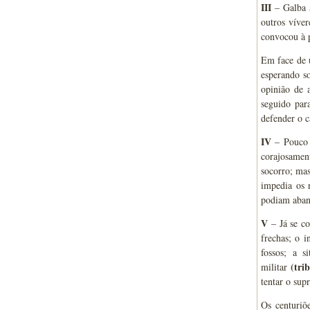
III
– Galba a
outros víver
convocou à p
Em face de u
esperando s
opinião de 
seguido par
defender o 
IV
– Pouco d
corajosamen
socorro; mas
impedia os 
podiam aban
V
– Já se co
frechas; o i
fossos; a s
(tri
militar
tentar o sup
Os centuriõ