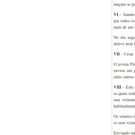
lançam-se p
VI
– Saindo 
por todos os
mais de um t
No dia segu
deteve nem l
VII
– César 
O jovem Púb
enviou um gr
entre outros
VIII
– Este 
os quais tra
mar violent
habitualment
Os vénetos r
os seus vizi
Enviando un