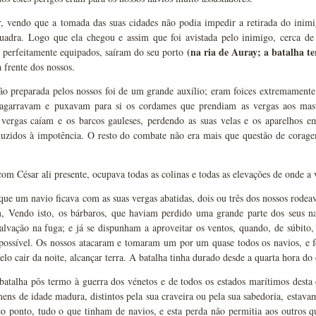
, vendo que a tomada das suas cidades não podia impedir a retirada do inimi
quadra. Logo que ela chegou e assim que foi avistada pelo inimigo, cerca de 
(na ria de Auray; a batalha te
 perfeitamente equipados, saíram do seu porto
a frente dos nossos.
o preparada pelos nossos foi de um grande auxílio; eram foices extremamente
s agarravam e puxavam para si os cordames que prendiam as vergas aos mas
s vergas caíam e os barcos gauleses, perdendo as suas velas e os aparelhos 
duzidos à impotência. O resto do combate não era mais que questão de corage
com César ali presente, ocupava todas as colinas e todas as elevações de onde a
ue um navio ficava com as suas vergas abatidas, dois ou três dos nossos rodea
, Vendo isto, os bárbaros, que haviam perdido uma grande parte dos seus na
alvação na fuga; e já se dispunham a aproveitar os ventos, quando, de súbito
ossível. Os nossos atacaram e tomaram um por um quase todos os navios, e 
elo cair da noite, alcançar terra. A batalha tinha durado desde a quarta hora do 
batalha pôs termo à guerra dos vénetos e de todos os estados marítimos dest
ens de idade madura, distintos pela sua craveira ou pela sua sabedoria, estava
o ponto, tudo o que tinham de navios, e esta perda não permitia aos outros q