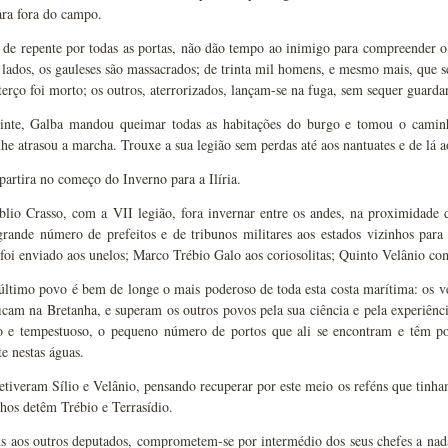
ara fora do campo.
de repente por todas as portas, não dão tempo ao inimigo para compreender o 
 lados, os gauleses são massacrados; de trinta mil homens, e mesmo mais, que s
erço foi morto; os outros, aterrorizados, lançam-se na fuga, sem sequer guarda
inte, Galba mandou queimar todas as habitações do burgo e tomou o camin
he atrasou a marcha. Trouxe a sua legião sem perdas até aos nantuates e de lá 
partira no começo do Inverno para a Ilíria.
lio Crasso, com a VII legião, fora invernar entre os andes, na proximidade 
ande número de prefeitos e de tribunos militares aos estados vizinhos para l
 foi enviado aos unelos; Marco Trébio Galo aos coriosolitas; Quinto Velânio com
último povo é bem de longe o mais poderoso de toda esta costa marítima: os 
ficam na Bretanha, e superam os outros povos pela sua ciência e pela experiênc
o e tempestuoso, o pequeno número de portos que ali se encontram e têm po
e nestas águas.
etiveram Sílio e Velânio, pensando recuperar por este meio os reféns que tinh
nhos detêm Trébio e Terrasídio.
s aos outros deputados, comprometem-se por intermédio dos seus chefes a na