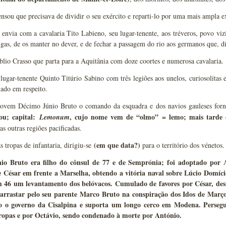
ensou que precisava de dividir o seu exército e reparti-lo por uma mais ampla e
envia com a cavalaria Tito Labieno, seu lugar-tenente, aos tréveros, povo vi
lgas, de os manter no dever, e de fechar a passagem do rio aos germanos que, d
lio Crasso que parta para a Aquitânia com doze coortes e numerosa cavalaria.
lugar-tenente Quinto Titúrio Sabino com três legiões aos unelos, curiosolitas e
lado em respeito.
jovem Décimo Júnio Bruto o comando da esquadra e dos navios gauleses forn
tou; capital:
, cujo nome vem de “olmo” = lemo; mais tard
Lemonum
as outras regiões pacificadas.
(em que data?)
s tropas de infantaria, dirigiu-se
para o território dos vénetos.
io Bruto era filho do cônsul de 77 e de Semprónia; foi adoptado po
 César em frente a Marselha, obtendo a vitória naval sobre Lúcio Domíci
 46 um levantamento dos belóvacos. Cumulado de favores por César, desi
arrastar pelo seu parente Marco Bruto na conspiração dos Idos de Março
o o governo da Cisalpina e suporta um longo cerco em Modena. Persegu
tropas e por Octávio, sendo condenado à morte por António.