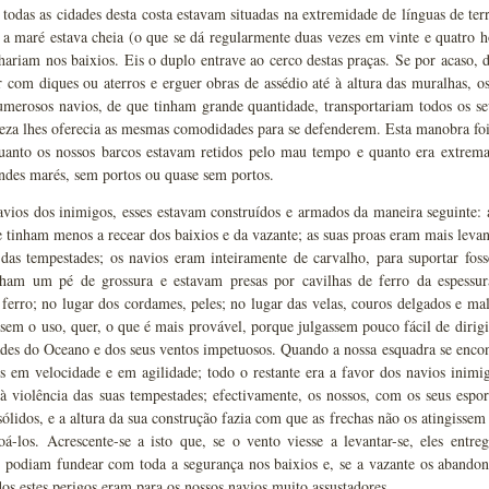
todas as cidades desta costa estavam situadas na extremidade de línguas de ter
a maré estava cheia (o que se dá regularmente duas vezes em vinte e quatro h
hariam nos baixios. Eis o duplo entrave ao cerco destas praças. Se por acaso, d
 com diques ou aterros e erguer obras de assédio até à altura das muralhas, os
merosos navios, de que tinham grande quantidade, transportariam todos os seus
eza lhes oferecia as mesmas comodidades para se defenderem. Esta manobra foi-
uanto os nossos barcos estavam retidos pelo mau tempo e quanto era extrema
andes marés, sem portos ou quase sem portos.
vios dos inimigos, esses estavam construídos e armados da maneira seguinte: 
tinham menos a recear dos baixios e da vazante; as suas proas eram mais levant
das tempestades; os navios eram inteiramente de carvalho, para suportar foss
inham um pé de grossura e estavam presas por cavilhas de ferro da espessu
 ferro; no lugar dos cordames, peles; no lugar das velas, couros delgados e mal
sem o uso, quer, o que é mais provável, porque julgassem pouco fácil de dirigi
des do Oceano e dos seus ventos impetuosos. Quando a nossa esquadra se encon
os em velocidade e em agilidade; todo o restante era a favor dos navios inim
à violência das suas tempestades; efectivamente, os nossos, com os seus espo
lidos, e a altura da sua construção fazia com que as frechas não os atingisse
á-los. Acrescente-se a isto que, se o vento viesse a levantar-se, eles entr
, podiam fundear com toda a segurança nos baixios e, se a vazante os abando
os estes perigos eram para os nossos navios muito assustadores.