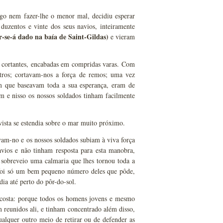
go nem fazer-lhe o menor mal, decidiu esperar
duzentos e vinte dos seus navios, inteiramente
r-se-á dado na baía de Saint-Gildas)
e vieram
 cortantes, encabadas em compridas varas. Com
tros; cortavam-nos a força de remos; uma vez
em que baseavam toda a sua esperança, eram de
m e nisso os nossos soldados tinham facilmente
 vista se estendia sobre o mar muito próximo.
vam-no e os nossos soldados subiam à viva força
vios e não tinham resposta para esta manobra,
, sobreveio uma calmaria que lhes tornou toda a
foi só um bem pequeno número deles que pôde,
dia até perto do pôr-do-sol.
a costa: porque todos os homens jovens e mesmo
m reunidos ali, e tinham concentrado além disso,
ualquer outro meio de retirar ou de defender as