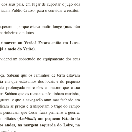
 dos seus pais, em lugar de suportar o jugo dos
da a Públio Crasso, para o convidar a restituir
(mas não
 esperam – porque estava muito longe
arinheiros e pilotos.
rimavera ou Verão? Estava então em Luca.
já a meio do Verão)
.
rovidenciam sobretudo no equipamento dos seus
ança. Sabiam que os caminhos de terra estavam
ncia em que estávamos dos locais e do pequeno
ada prolongada entre eles e, mesmo que a sua
mar. Sabiam que os romanos não tinham marinha,
guerra, e que a navegação num mar fechado era
ficam as praças e transportam o trigo do campo
is pensavam que César faria primeiro a guerra.
(
; um pequeno Estado da
ambiliatos
Ambiliati
dos andes, na margem esquerda do Loire, na
s menápios.