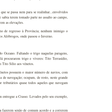
que se passa nem para se realinhar...envolvidos
e sabia terem tomado parte no assalto ao campo,
rem as elevações.
ho de regresso à Província; nenhum inimigo o
aos Alóbrogos, onde passou o Inverno.
do Oceano. Faltando o trigo naquelas paragens,
á procurarem trigo e víveres: Tito Terrasídio,
 Tito Sílio aos vénetos.
vénetos possuem o maior número de navios, com
ia de navegação; ocupam, de resto, neste grande
r tributários quase todos aqueles que navegam
am entregue a Crasso. Levados pelo seu exemplo,
da fazerem senão de comum acordo e a correrem