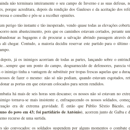
inda não terminara inteiramente o seu campo de Inverno e as suas defesas, ne
es, porque acreditara, depois da rendição dos Gauleses e da aceitação dos re
ressa o conselho e pôs-se a recolher opiniões.
m perigo tão instante e tão inesperado, vendo quase todas as elevações cober
ocorro nem abastecimento, pois que os caminhos estavam cortados, perante um
abandonar as bagagens e de procurar a salvação abrindo passagem através
a ali chegar. Contudo, a maioria decidiu reservar este partido para o último
campo.
epois, já os inimigos acorriam de todas as partes, lançando sobre o entrinch
te...sempre que um ponto do campo, desguarnecido de defensores, parecia viv
 o inimigo tinha a vantagem de substituir por tropas frescas aquelas que a du
nossos de fazer o mesmo: não só não podiam, quando estavam esgotados, reti
donar as portas em que estavam colocados para serem rendidos.
mbatia há mais de seis horas sem descanso; os nossos não só estavam no ext
nimigo tornava-se mais insistente e, enfraquecendo os nossos soldados, começ
ituação era de extrema gravidade. É então que Públio Sêxtio Báculo, ce
buno do povo em 43; foi partidário de António)
, acorrem junto de Galba e 
remo recurso de uma surtida.
es são convocados: os soldados suspendem por alguns momentos o combate e 