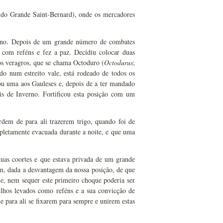
o do Grande Saint-Bernard), onde os mercadores
nverno. Depois de um grande número de combates
 com reféns e fez a paz. Decidiu colocar duas
dos veragros, que se chama Octoduro (
Octodurus
;
o num estreito vale, está rodeado de todos os
ou uma aos Gauleses e, depois de a ter mandado
éis de Inverno. Fortificou esta posição com um
rdem de para ali trazerem trigo, quando foi de
mpletamente evacuada durante a noite, e que uma
duas coortes e que estava privada de um grande
, dada a desvantagem da nossa posição, de que
e, nem sequer este primeiro choque poderia ser
filhos levados como reféns e a sua convicção de
para ali se fixarem para sempre e unirem estas