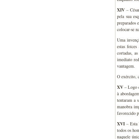
XIV
– César
pela sua es
preparados e
colocar-se n
Uma invençã
estas foice
cortadas, a
imediato re
vantagem.
O exército, 
XV
– Logo q
à abordagem
tentaram a s
manobra imp
favorecido p
XVI
– Esta 
todos os hom
naquele únic