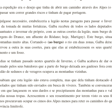
ta expedição era o desejo que tinha de abrir um caminho através dos Alpes (
assar sem correr grandes riscos e tinham de pagar portagem.
 julgasse necessário, estabeleceria a legião nestas paragens para passar o I
e da tomada de muitas fortalezas, Galba recebeu de todos os lados deputados
nantuates e invernar ele próprio, com as outras coortes da legião, num burgo 
rgens do Drance, um afluente do Ródano; hoje, Martigny). Este burgo, situad
(ao burgo)
ontanhas muito altas. Cortando-o
o rio em duas zonas, Galba deix
ervou a outra às suas coortes, para que elas aí estabelecessem os seus quart
mento e um fosso.
ias se tinham passado nestes quartéis de Inverno, e Galba acabava de dar o
rmado pelos seus batedores que a parte do burgo deixada aos gauleses fora co
dão de sedunos e de veragros ocupava as montanhas vizinhas.
 sabiam que esta legião não estava completa, mas que dela tinham destacado 
solados que tinham sido enviados em busca de víveres. Também se convenceram
em que lançassem os seus dardos e se precipitassem das montanhas para o val
elas nossas tropas. Acrescentem o seu ressentimento por terem visto os seus 
os procuravam ocupar os cimos dos Alpes menos para reter os caminhos do que 
ovíncia limítrofe.