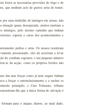
m fizera as necessárias provisões de trigo e de
féns, que nenhum acto de guerra seria de temer;
tas por uma multidão de inimigos em armas, não
a situação quase desesperada, muitos emitiam a
 dos inimigos, pelo mesmo caminho que tinham
 extremo, esperar o curso dos acontecimentos e
eiramento pedras e setas. Os nossos resistiram
amente pressionado, eles ali acorriam a levar
ração do combate esgotara; o seu pequeno número
rar-se da acção, como os próprios feridos não
remo das suas forças como já nem sequer tinham
ava a forçar o entrincheiramento e a encher os
nturião primipilo, e Caio Voluseno, tribuno
demonstram-lhe que a única forma de salvação é
formam para o ataque; depois, ao sinal dado,