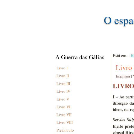
O espa
Está em...
R
A Guerra das Gálias
Livro 
Livro I
Livro II
Imprimir
|
Livro III
LIVRO 
Livro IV
I
– Ao parti
Livro V
direcção d
Livro VI
idem, na re
Livro VII
Servius Sul
Livro VIII
Eleito pret
Preâmbulo
cônsul Hírc