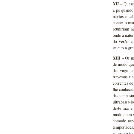
XII
– Quase 
a pé quando 
navios encal
conter o mar
reuniriam nu
onde a natur
do Verão, q
sujeito a gr
XIII
– Os na
de modo que 
das vagas e 
travessas t
correntes de
lhe conheces
das tempesta
ultrapassá-l
deste mar e 
modo eram só
cómodo arpo
tempestades
enquanto tod