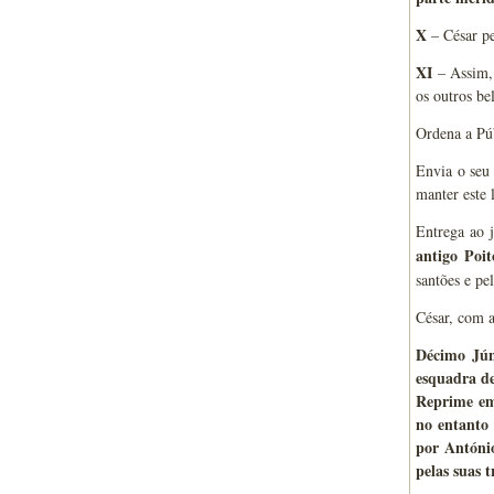
X
– César p
XI
– Assim, 
os outros be
Ordena a Púb
Envia o seu 
manter este 
Entrega ao 
antigo Poi
santões e pel
César, com a
Décimo Jún
esquadra de
Reprime em
no entanto 
por Antóni
pelas suas 