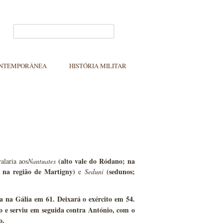
ONTEMPORÂNEA
HISTÓRIA MILITAR
(alto vale do Ródano; na
alaria aos
Nantuates
, na região de Martigny)
(sedunos;
e
Seduni
a na Gália em 61. Deixará o exército em 54.
ço e serviu em seguida contra António, com o
o.