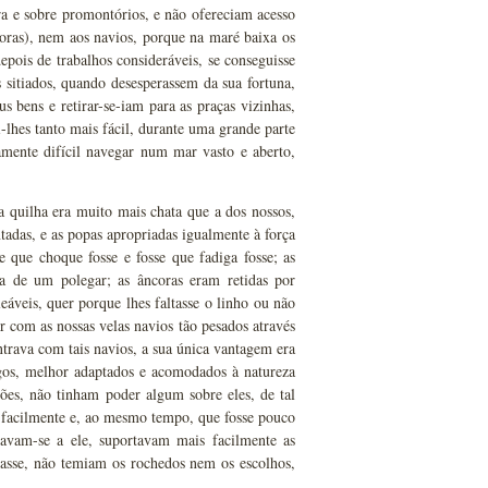
ra e sobre promontórios, e não ofereciam acesso
oras), nem aos navios, porque na maré baixa os
epois de trabalhos consideráveis, se conseguisse
 sitiados, quando desesperassem da sua fortuna,
 bens e retirar-se-iam para as praças vizinhas,
lhes tanto mais fácil, durante uma grande parte
mente difícil navegar num mar vasto e aberto,
a quilha era muito mais chata que a dos nossos,
adas, e as popas apropriadas igualmente à força
e que choque fosse e fosse que fadiga fosse; as
ra de um polegar; as âncoras eram retidas por
eáveis, quer porque lhes faltasse o linho ou não
r com as nossas velas navios tão pesados através
trava com tais navios, a sua única vantagem era
igos, melhor adaptados e acomodados à natureza
rões, não tinham poder algum sobre eles, de tal
m facilmente e, ao mesmo tempo, que fosse pouco
egavam-se a ele, suportavam mais facilmente as
nasse, não temiam os rochedos nem os escolhos,