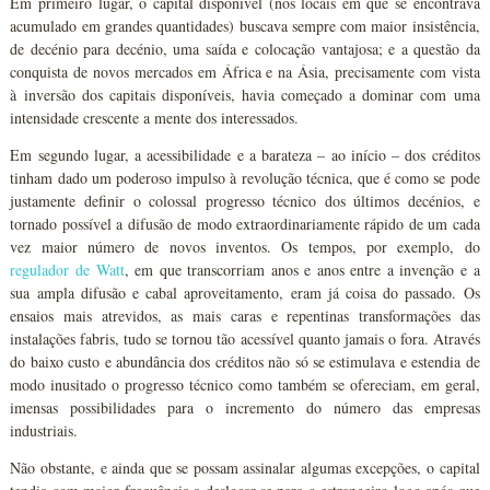
Em primeiro lugar, o capital disponível (nos locais em que se encontrava
acumulado em grandes quantidades) buscava sempre com maior insistência,
de decénio para decénio, uma saída e colocação vantajosa; e a questão da
conquista de novos mercados em África e na Ásia, precisamente com vista
à inversão dos capitais disponíveis, havia começado a dominar com uma
intensidade crescente a mente dos interessados.
Em segundo lugar, a acessibilidade e a barateza – ao início – dos créditos
tinham dado um poderoso impulso à revolução técnica, que é como se pode
justamente definir o colossal progresso técnico dos últimos decénios, e
tornado possível a difusão de modo extraordinariamente rápido de um cada
vez maior número de novos inventos. Os tempos, por exemplo, do
regulador de
Watt
, em que transcorriam anos e anos entre a invenção e a
sua ampla difusão e cabal aproveitamento, eram já coisa do passado. Os
ensaios mais atrevidos, as mais caras e repentinas transformações das
instalações fabris, tudo se tornou tão acessível quanto jamais o fora. Através
do baixo custo e abundância dos créditos não só se estimulava e estendia de
modo inusitado o progresso técnico como também se ofereciam, em geral,
imensas possibilidades para o incremento do número das empresas
industriais.
Não obstante, e ainda que se possam assinalar algumas excepções, o capital