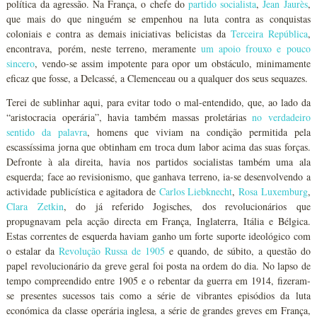
política da agressão. Na França, o chefe do
partido socialista
,
Jean Jaurès
,
que mais do que ninguém se empenhou na luta contra as conquistas
coloniais e contra as demais iniciativas belicistas da
Terceira República
,
encontrava, porém, neste terreno, meramente
um apoio frouxo e pouco
sincero
, vendo-se assim impotente para opor um obstáculo, minimamente
eficaz que fosse, a Delcassé, a Clemenceau ou a qualquer dos seus sequazes.
Terei de sublinhar aqui, para evitar todo o mal-entendido, que, ao lado da
“aristocracia operária”, havia também massas proletárias
no verdadeiro
sentido da palavra
, homens que viviam na condição permitida pela
escassíssima jorna que obtinham em troca dum labor acima das suas forças.
Defronte à ala direita, havia nos partidos socialistas também uma ala
esquerda; face ao revisionismo, que ganhava terreno, ia-se desenvolvendo a
actividade publicística e agitadora de
Carlos Liebknecht
,
Rosa Luxemburg
,
Clara Zetkin
, do já referido Jogisches, dos revolucionários que
propugnavam pela acção directa em França, Inglaterra, Itália e Bélgica.
Estas correntes de esquerda haviam ganho um forte suporte ideológico com
o estalar da
Revolução Russa de 1905
e quando, de súbito, a questão do
papel revolucionário da greve geral foi posta na ordem do dia. No lapso de
tempo compreendido entre 1905 e o rebentar da guerra em 1914, fizeram-
se presentes sucessos tais como a série de vibrantes episódios da luta
económica da classe operária inglesa, a série de grandes greves em França,