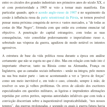
entre os círculos dos grandes industriais nos primeiros anos do século XX, e
só com posterioridade a 1905 se veio a tornar mais manifesta. Em
particular quando, após o
acordo anglo-russo de 1907
e no seguimento da
cessão à influência russa da
parte setentrional da Pérsia
, se tornou possível
pensar numa próxima conquista de novos e vastos mercados, a “de todas as
costas do Mar Negro”, fórmula com que então era costume enunciar tal
objectivo. A penetração do capital estrangeiro, com todas as suas
consequências, veio consolidar poderosamente o imperialismo russo e,
sobretudo nas vésperas da guerra, agudizou de modo notável os intentos
agressivos.
A estrutura de base da vida política russa durante a época em análise
certamente que não se esgota no que é dito. Mas em relação com tudo isto é
importante observar, tanto na Rússia como na Alemanha, França ou
Inglaterra, que as camadas sociais influentes – senão na íntegra, pelo menos
na sua boa maior parte – iam-se acostumando a ver a “prova de forças”
como um meio inevitável e, em todo o caso, cómodo, sempre à mão, de
resolver os seus já velhos problemas. Os erros de cálculo dos escritores
especializados em questões militares, as ligeiras e imprudentes afirmações
repetidas por certos peritos, supostas autoridades infalíveis que com toda a
convicção discorriam sobre a inquestionável impraticabilidade, “nos nossos
tempos”, das guerras prolongadas, e segundo os quais à guerra futura havia