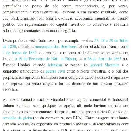
camufladas ao ponto de não serem reconhecíveis, e, por vezes,
completamente diversas entre si), levavam a um mesmo resultado, como
que predeterminado por toda a evolução económica mundial: ao triunfo
político dos representantes do capital investido no comércio e indústria
sobre os representantes da economia agrária.
Deste ponto de vista, tudo isso – por exemplo, os dias
27, 28 e 29 de Julho
de 1830
, quando a
monarquia dos Bourbons
foi derrubada em França, ou
o
7 de Junho de 1832
, dia em que a reforma na Inglaterra se converteu em
lei, ou
o 19 de Fevereiro de 1861 na Rússia
, ou
o 26 de Abril de 1865
nos
Estados Unidos, quando
Johnston
se rendeu ao
general Sherman
e o
sangrento quinquénio da
guerra civil
entre o Norte industrial e o Sul dos
proprietários agrícolas terminou com a completa derrota dos esclavagistas –
não representou senão etapas e formas diversas de um mesmo processo
histórico.
As novas camadas sociais vinculadas ao capital comercial e industrial
tinham vencido, sem qualquer excepção, ali onde haviam entrado em
choque com os representantes da agricultura dos proprietários feudais e da
servidão da gleba
(ou da escravatura, nos EUA). Entre as agora triunfantes
camadas sociais, os expoentes da produção industrial desempenhavam com
frequência, pelos finais do século XIX, um papel politicamente dominante