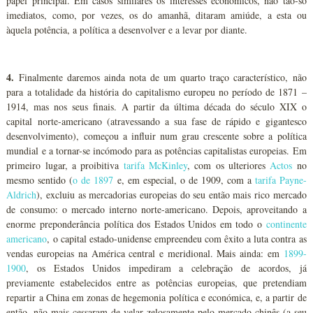
papel principal. Em casos similares os interesses económicos, não tão-só
imediatos, como, por vezes, os do amanhã, ditaram amiúde, a esta ou
àquela potência, a política a desenvolver e a levar por diante.
4.
Finalmente daremos ainda nota de um quarto traço característico, não
para a totalidade da história do capitalismo europeu no período de 1871 –
1914, mas nos seus finais. A partir da última década do século XIX o
capital norte-americano (atravessando a sua fase de rápido e gigantesco
desenvolvimento), começou a influir num grau crescente sobre a política
mundial e a tornar-se incómodo para as potências capitalistas europeias. Em
primeiro lugar, a proibitiva
tarifa McKinley
, com os ulteriores
Actos
no
mesmo sentido (
o de 1897
e, em especial, o de 1909, com a
tarifa Payne-
Aldrich
), excluiu as mercadorias europeias do seu então mais rico mercado
de consumo: o mercado interno norte-americano. Depois, aproveitando a
enorme preponderância política dos Estados Unidos em todo o
continente
americano
, o capital estado-unidense empreendeu com êxito a luta contra as
vendas europeias na América central e meridional. Mais ainda: em
1899-
1900
, os Estados Unidos impediram a celebração de acordos, já
previamente estabelecidos entre as potências europeias, que pretendiam
repartir a China em zonas de hegemonia política e económica, e, a partir de
então, não mais cessaram de velar zelosamente pelo mercado chinês (a seu