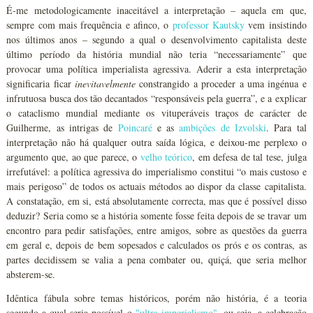
É-me metodologicamente inaceitável a interpretação – aquela em que,
sempre com mais frequência e afinco, o
professor Kautsky
vem insistindo
nos últimos anos – segundo a qual o desenvolvimento capitalista deste
último período da história mundial não teria “necessariamente” que
provocar uma política imperialista agressiva. Aderir a esta interpretação
significaria ficar
inevitavelmente
constrangido a proceder a uma ingénua e
infrutuosa busca dos tão decantados “responsáveis pela guerra”, e a explicar
o cataclismo mundial mediante os vituperáveis traços de carácter de
Guilherme, as intrigas de
Poincaré
e as
ambições de Izvolski
. Para tal
interpretação não há qualquer outra saída lógica, e deixou-me perplexo o
argumento que, ao que parece, o
velho teórico
, em defesa de tal tese, julga
irrefutável: a política agressiva do imperialismo constitui “o mais custoso e
mais perigoso” de todos os actuais métodos ao dispor da classe capitalista.
A constatação, em si, está absolutamente correcta, mas que é possível disso
deduzir? Seria como se a história somente fosse feita depois de se travar um
encontro para pedir satisfações, entre amigos, sobre as questões da guerra
em geral e, depois de bem sopesados e calculados os prós e os contras, as
partes decidissem se valia a pena combater ou, quiçá, que seria melhor
absterem-se.
Idêntica fábula sobre temas históricos, porém não história, é a teoria
segundo a qual seria possível o
"ultra-imperialismo"
, ou seja, a celebração