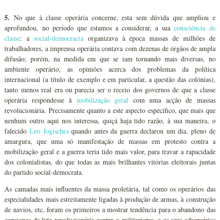
5.
No que à classe operária concerne, esta sem dúvida que ampliou e
aprofundou, no período que estamos a considerar, a sua
consciência de
classe
: a
social-democracia
organizava à época massas de milhões de
trabalhadores, a imprensa operária contava com dezenas de órgãos de ampla
difusão; porém, na medida em que se iam tornando mais diversas, no
ambiente operário, as opiniões acerca dos problemas da política
internacional (a título de exemplo e em particular, a questão das colónias),
tanto menos real era ou parecia ser o receio dos governos de que a classe
operária respondesse à
mobilização geral
com uma acção de massas
revolucionária. Precisamente quanto a este aspecto específico, que mais que
nenhum outro aqui nos interessa, quiçá haja tido razão, à sua maneira, o
falecido
Leo Jogisches
quando antes da guerra declarou um dia, pleno de
amargura, que uma só manifestação de massas em protesto contra a
mobilização geral e a guerra teria tido mais valor, para travar a rapacidade
dos colonialistas, do que todas as mais brilhantes vitórias eleitorais juntas
do partido social-democrata.
As camadas mais influentes da massa proletária, tal como os operários das
especialidades mais estreitamente ligadas à produção de armas, à construção
de navios, etc, foram os primeiros a mostrar tendência para o abandono das
consignas da luta revolucionária contra o militarismo, e os seus adversários