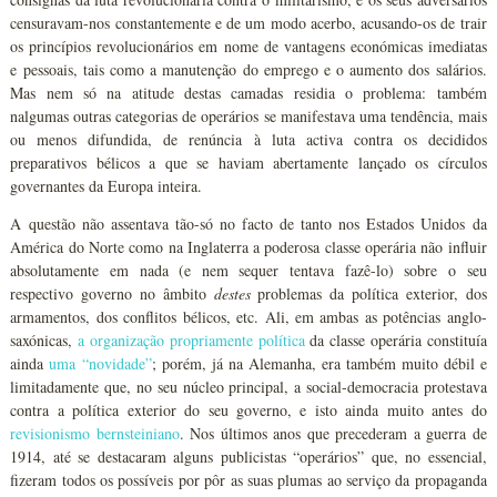
censuravam-nos constantemente e de um modo acerbo, acusando-os de trair
os princípios revolucionários em nome de vantagens económicas imediatas
e pessoais, tais como a manutenção do emprego e o aumento dos salários.
Mas nem só na atitude destas camadas residia o problema: também
nalgumas outras categorias de operários se manifestava uma tendência, mais
ou menos difundida, de renúncia à luta activa contra os decididos
preparativos bélicos a que se haviam abertamente lançado os círculos
governantes da Europa inteira.
A questão não assentava tão-só no facto de tanto nos Estados Unidos da
América do Norte como na Inglaterra a poderosa classe operária não influir
absolutamente em nada (e nem sequer tentava fazê-lo) sobre o seu
respectivo governo no âmbito
destes
problemas da política exterior, dos
armamentos, dos conflitos bélicos, etc. Ali, em ambas as potências anglo-
saxónicas,
a organização propriamente política
da classe operária constituía
ainda
uma
“novidade”
; porém, já na Alemanha, era também muito débil e
limitadamente que, no seu núcleo principal, a social-democracia protestava
contra a política exterior do seu governo, e isto ainda muito antes do
revisionismo bernsteiniano
. Nos últimos anos que precederam a guerra de
1914, até se destacaram alguns publicistas “operários” que, no essencial,
fizeram todos os possíveis por pôr as suas plumas ao serviço da propaganda