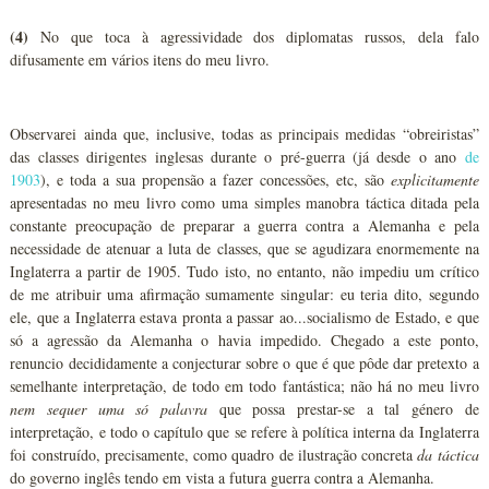
(4)
No que toca à agressividade dos diplomatas russos, dela falo
difusamente em vários itens do meu livro.
Observarei ainda que, inclusive, todas as principais medidas “obreiristas”
das classes dirigentes inglesas durante o pré-guerra (já desde o ano
de
1903
), e toda a sua propensão a fazer concessões, etc, são
explicitamente
apresentadas no meu livro como uma simples manobra táctica ditada pela
constante preocupação de preparar a guerra contra a Alemanha e pela
necessidade de atenuar a luta de classes, que se agudizara enormemente na
Inglaterra a partir de 1905. Tudo isto, no entanto, não impediu um crítico
de me atribuir uma afirmação sumamente singular: eu teria dito, segundo
ele, que a Inglaterra estava pronta a passar ao...socialismo de Estado, e que
só a agressão da Alemanha o havia impedido. Chegado a este ponto,
renuncio decididamente a conjecturar sobre o que é que pôde dar pretexto a
semelhante interpretação, de todo em todo fantástica; não há no meu livro
nem sequer uma só palavra
que possa prestar-se a tal género de
interpretação, e todo o capítulo que se refere à política interna da Inglaterra
foi construído, precisamente, como quadro de ilustração concreta
da táctica
do governo inglês tendo em vista a futura guerra contra a Alemanha.