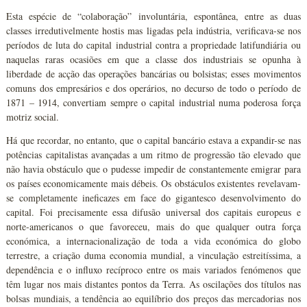
Esta espécie de “colaboração” involuntária, espontânea, entre as duas
classes irredutivelmente hostis mas ligadas pela indústria, verificava-se nos
períodos de luta do capital industrial contra a propriedade latifundiária ou
naquelas raras ocasiões em que a classe dos industriais se opunha à
liberdade de acção das operações bancárias ou bolsistas; esses movimentos
comuns dos empresários e dos operários, no decurso de todo o período de
1871 – 1914, convertiam sempre o capital industrial numa poderosa força
motriz social.
Há que recordar, no entanto, que o capital bancário estava a expandir-se nas
potências capitalistas avançadas a um ritmo de progressão tão elevado que
não havia obstáculo que o pudesse impedir de constantemente emigrar para
os países economicamente mais débeis. Os obstáculos existentes revelavam-
se completamente ineficazes em face do gigantesco desenvolvimento do
capital. Foi precisamente essa difusão universal dos capitais europeus e
norte-americanos o que favoreceu, mais do que qualquer outra força
económica, a internacionalização de toda a vida económica do globo
terrestre, a criação duma economia mundial, a vinculação estreitíssima, a
dependência e o influxo recíproco entre os mais variados fenómenos que
têm lugar nos mais distantes pontos da Terra. As oscilações dos títulos nas
bolsas mundiais, a tendência ao equilíbrio dos preços das mercadorias nos