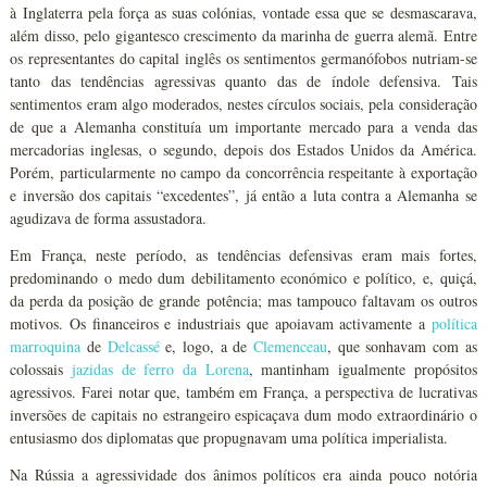
à Inglaterra pela força as suas colónias, vontade essa que se desmascarava,
além disso, pelo gigantesco crescimento da marinha de guerra alemã. Entre
os representantes do capital inglês os sentimentos germanófobos nutriam-se
tanto das tendências agressivas quanto das de índole defensiva. Tais
sentimentos eram algo moderados, nestes círculos sociais, pela consideração
de que a Alemanha constituía um importante mercado para a venda das
mercadorias inglesas, o segundo, depois dos Estados Unidos da América.
Porém, particularmente no campo da concorrência respeitante à exportação
e inversão dos capitais “excedentes”, já então a luta contra a Alemanha se
agudizava de forma assustadora.
Em França, neste período, as tendências defensivas eram mais fortes,
predominando o medo dum debilitamento económico e político, e, quiçá,
da perda da posição de grande potência; mas tampouco faltavam os outros
motivos. Os financeiros e industriais que apoiavam activamente a
política
marroquina
de
Delcassé
e, logo, a de
Clemenceau
, que sonhavam com as
colossais
jazidas de ferro da Lorena
, mantinham igualmente propósitos
agressivos. Farei notar que, também em França, a perspectiva de lucrativas
inversões de capitais no estrangeiro espicaçava dum modo extraordinário o
entusiasmo dos diplomatas que propugnavam uma política imperialista.
Na Rússia a agressividade dos ânimos políticos era ainda pouco notória