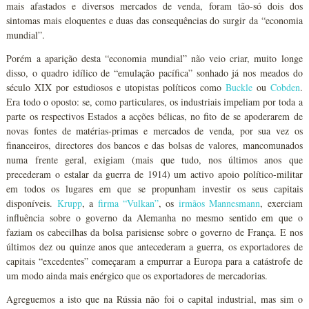
mais afastados e diversos mercados de venda, foram tão-só dois dos
sintomas mais eloquentes e duas das consequências do surgir da “economia
mundial”.
Porém a aparição desta “economia mundial” não veio criar, muito longe
disso, o quadro idílico de “emulação pacífica” sonhado já nos meados do
século XIX por estudiosos e utopistas políticos como
Buckle
ou
Cobden
.
Era todo o oposto: se, como particulares, os industriais impeliam por toda a
parte os respectivos Estados a acções bélicas, no fito de se apoderarem de
novas fontes de matérias-primas e mercados de venda, por sua vez os
financeiros, directores dos bancos e das bolsas de valores, mancomunados
numa frente geral, exigiam (mais que tudo, nos últimos anos que
precederam o estalar da guerra de 1914) um activo apoio político-militar
em todos os lugares em que se propunham investir os seus capitais
disponíveis.
Krupp
, a
firma “Vulkan”
, os
irmãos Mannesmann
, exerciam
influência sobre o governo da Alemanha no mesmo sentido em que o
faziam os cabecilhas da bolsa parisiense sobre o governo de França. E nos
últimos dez ou quinze anos que antecederam a guerra, os exportadores de
capitais “excedentes” começaram a empurrar a Europa para a catástrofe de
um modo ainda mais enérgico que os exportadores de mercadorias.
Agreguemos a isto que na Rússia não foi o capital industrial, mas sim o