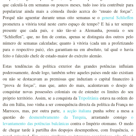
que calculá-la em semanas ou poucos meses, tudo isso iria contribuir para
popularizar ainda mais a cómoda ilusão acerca do “ensaio de forças”.
Porquê não aguentar durante umas oito semanas se o
general Schlieffen
prometera a vitória total neste curto espaço de tempo? E há a ter sempre
presente que cada país, e não tão-só a Alemanha, possuía o seu
“Schlieffen”, que, no fim de contas, apenas se distinguia dos outros pelo
número de semanas calculadas; quanto à vitória (cada um a profetizando
para o respectivo país), eles garantiam-na em absoluto, tal qual o havia
feito o falecido chefe de estado-maior do exército alemão.
Estas tendências da política exterior das grandes potências influíam
poderosamente, desde logo, também sobre aqueles países onde não existiam
ou não se destacavam as premissas que induziam o capital financeiro à
“prova de forças”, mas que, antes do mais, acalentavam o desejo de
conquistar novas possessões coloniais ou de estender os limites do seu
próprio território. Assim, se a conquista da
Tripolitânia
estava na ordem do
dia em Itália, isso vinha a ser consequência directa da política da França no
Marrocos, mas, por outra parte,
a acção italiana
punha sobre a mesa a
questão do
desmembramento da Turquia
, arrastando consigo
o
levantamento das potências balcânicas
contra o Império otomano. O medo
de chegar tarde à partilha dos despojos desempenhou, com frequência, o