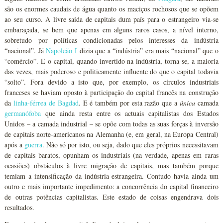
são os enormes caudais de água quanto os maciços rochosos que se opõem
ao seu curso. A livre saída de capitais dum país para o estrangeiro via-se
embaraçada, se bem que apenas em alguns raros casos, a nível interno,
sobretudo por políticas condicionadas pelos interesses da indústria
“nacional”. Já
Napoleão I
dizia que a “indústria” era mais “nacional” que o
“comércio”. E o capital, quando invertido na indústria, torna-se, a maioria
das vezes, mais poderoso e politicamente influente do que o capital todavia
“solto”. Fora devido a isto que, por exemplo, os círculos industriais
franceses se haviam oposto à participação do capital francês na construção
da
linha-férrea de Bagdad
. E é também por esta razão que a
única
camada
germanófoba
que ainda resta entre os actuais capitalistas dos Estados
Unidos – a camada industrial – se opõe com todas as suas forças à inversão
de capitais norte-americanos na Alemanha (e, em geral, na Europa Central)
após a
guerra
. Não só por isto, ou seja, dado que eles próprios necessitavam
de capitais baratos, opunham os industriais (na verdade, apenas em raras
ocasiões) obstáculos à livre migração de capitais, mas também porque
temiam a intensificação da indústria estrangeira. Contudo havia ainda um
outro e mais importante impedimento: a concorrência do capital financeiro
de outras potências capitalistas. Este estado de coisas engendrava dois
resultados.