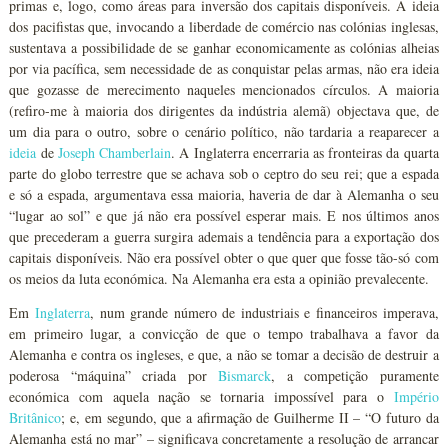
primas e, logo, como áreas para inversão dos capitais disponíveis. A ideia
dos pacifistas que, invocando a liberdade de comércio nas colónias inglesas,
sustentava a possibilidade de se ganhar economicamente as colónias alheias
por via pacífica, sem necessidade de as conquistar pelas armas, não era ideia
que gozasse de merecimento naqueles mencionados círculos. A maioria
(refiro-me à maioria dos dirigentes da indústria alemã) objectava que, de
um dia para o outro, sobre o cenário político, não tardaria a reaparecer a
ideia
de
Joseph Chamberlain
. A Inglaterra encerraria as fronteiras da quarta
parte do globo terrestre que se achava sob o ceptro do seu rei; que a espada
e só a espada, argumentava essa maioria, haveria de dar à Alemanha o seu
“lugar ao sol” e que já não era possível esperar mais. E nos últimos anos
que precederam a guerra surgira ademais a tendência para a exportação dos
capitais disponíveis. Não era possível obter o que quer que fosse tão-só com
os meios da luta económica. Na Alemanha era esta a opinião prevalecente.
Em
Inglaterra
, num grande número de industriais e financeiros imperava,
em primeiro lugar, a convicção de que o tempo trabalhava a favor da
Alemanha e contra os ingleses, e que, a não se tomar a decisão de destruir a
poderosa “máquina” criada por
Bismarck
, a competição puramente
económica com aquela nação se tornaria impossível para o
Império
Britânico
; e, em segundo, que a afirmação de Guilherme II – “O futuro da
Alemanha está no mar” – significava concretamente a resolução de arrancar