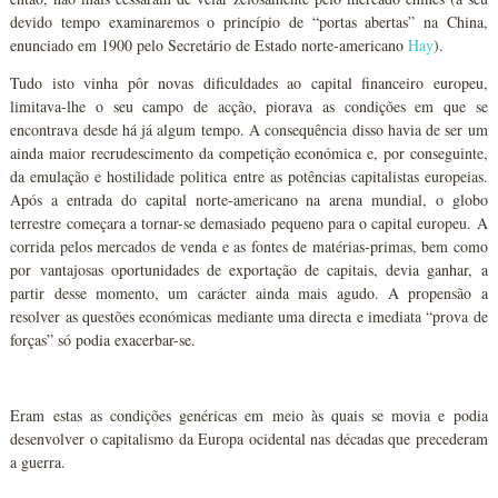
devido tempo examinaremos o princípio de “portas abertas” na China,
enunciado em 1900 pelo Secretário de Estado norte-americano
Hay
).
Tudo isto vinha pôr novas dificuldades ao capital financeiro europeu,
limitava-lhe o seu campo de acção, piorava as condições em que se
encontrava desde há já algum tempo. A consequência disso havia de ser um
ainda maior recrudescimento da competição económica e, por conseguinte,
da emulação e hostilidade politica entre as potências capitalistas europeias.
Após a entrada do capital norte-americano na arena mundial, o globo
terrestre começara a tornar-se demasiado pequeno para o capital europeu. A
corrida pelos mercados de venda e as fontes de matérias-primas, bem como
por vantajosas oportunidades de exportação de capitais, devia ganhar, a
partir desse momento, um carácter ainda mais agudo. A propensão a
resolver as questões económicas mediante uma directa e imediata “prova de
forças” só podia exacerbar-se.
Eram estas as condições genéricas em meio às quais se movia e podia
desenvolver o capitalismo da Europa ocidental nas décadas que precederam
a guerra.