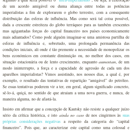
de um acordo amigável ou duma aliança entre todas as potências
imperialistas a fim de explorarem o globo terrestre, com a consequente
distribuição das esferas de influência. Mas como será tal coisa possível,
dada a crescente estreiteza do globo terráqueo para as também crescentes
mas agigantadas forças do capital financeiro nos países economicamente
mais adiantados? Como pode alguém imaginar-se uma amistosa partilha de
esferas de influência e, sobretudo, uma prolongada permanência das
condições iniciais, ali onde é tão premente a necessidade de monopolizar os
bens económicos em constante diminuição ou, no melhor dos casos, em
situação estacionária ou de lento crescimento, enquanto
aumentam
, de um
modo ininterrupto, a força e a capacidade de agressão de cada um dos
aparelhos imperialistas? Vimos assistindo, nos nossos dias, a qual é, por
exemplo, o resultado das tentativas de repartição “amigável” do petróleo.
Se essas tentativas poderem vir a ter, em geral, algum significado concreto,
sê-lo-á, quiçá, no sentido de que atraiam a uma nova guerra, e nunca, de
maneira alguma, no de afastá-la.
Insisto em afirmar que a concepção de Kautsky não resiste a qualquer juízo
sério da crítica histórica, e isto
ainda no caso
de nos cingirmos às
suas
próprias considerações negativas
a respeito da categoria do “capital
financeiro”. Pois que, ao caracterizar este capital como uma colossal e