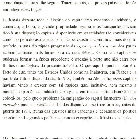
como daquela que se lhe seguiu. Tratemos pois, em poucas palavras, de pôr
em relevo esses traços.
1.
Jamais durante toda a história do capitalismo moderno a indústria, o
comércio, a bolsa, a grande propriedade agrária e os transportes haviam
tido à sua disposição capitais disponíveis em quantidades tão consideráveis
como no período assinalado. E nunca se assistira, como nos finais do dito
período, a uma tão rápida progressão da
exportação de capitais
dos países
economicamente mais fortes para os mais débeis. Como tais capitais se
puderam formar na época precedente é questão à parte que não entra nos
limites cronológicos do presente trabalho. O que aqui importa anotar é o
facto de que, tanto nos Estados Unidos como na Inglaterra, em França e, a
partir da última década do século XIX, também na Alemanha, esses capitais
haviam vindo a crescer com tal rapidez que, inclusive, nem mesmo a
paralela expansão da indústria conseguia, em toda a parte, absorvê-los e
(1)
colocá-los, pelo que o problema da emigração do capital financeiro
,
dos
mercados
para a inversão dos fundos disponíveis, se transformara, antes da
guerra de 1914, numa das questões mais candentes e debatidas da política
económica das grandes potências, com as excepções da Rússia e do Japão.
(1)
Por capital financeiro entendemos (segundo a elucidação para este