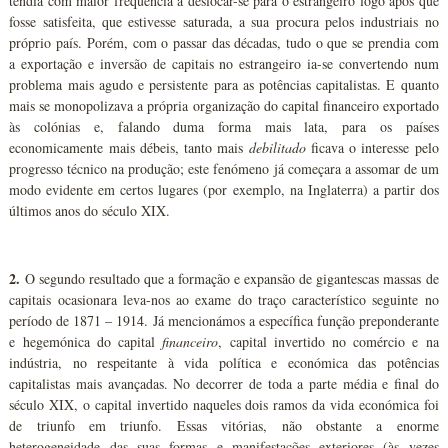
tendia com maior frequência a deslocar-se para o estrangeiro logo após que
fosse satisfeita, que estivesse saturada, a sua procura pelos industriais no
próprio país. Porém, com o passar das décadas, tudo o que se prendia com
a exportação e inversão de capitais no estrangeiro ia-se convertendo num
problema mais agudo e persistente para as potências capitalistas. E quanto
mais se monopolizava a própria organização do capital financeiro exportado
às colónias e, falando duma forma mais lata, para os países
economicamente mais débeis, tanto mais
debilitado
ficava o interesse pelo
progresso técnico na produção; este fenómeno já começara a assomar de um
modo evidente em certos lugares (por exemplo, na Inglaterra) a partir dos
últimos anos do século XIX.
2.
O segundo resultado que a formação e expansão de gigantescas massas de
capitais ocasionara leva-nos ao exame do traço característico seguinte no
período de 1871 – 1914. Já mencionámos a específica função preponderante
e hegemónica do capital
financeiro
, capital invertido no comércio e na
indústria, no respeitante à vida política e económica das potências
capitalistas mais avançadas. No decorrer de toda a parte média e final do
século XIX, o capital invertido naqueles dois ramos da vida económica foi
de triunfo em triunfo. Essas vitórias, não obstante a enorme
heterogeneidade das suas formas e manifestações exteriores (às vezes