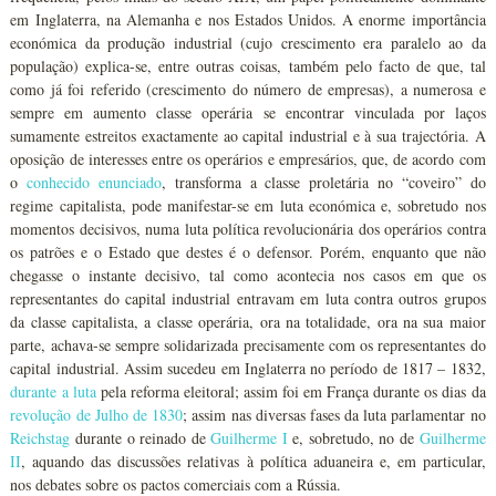
em Inglaterra, na Alemanha e nos Estados Unidos. A enorme importância
económica da produção industrial (cujo crescimento era paralelo ao da
população) explica-se, entre outras coisas, também pelo facto de que, tal
como já foi referido (crescimento do número de empresas), a numerosa e
sempre em aumento classe operária se encontrar vinculada por laços
sumamente estreitos exactamente ao capital industrial e à sua trajectória. A
oposição de interesses entre os operários e empresários, que, de acordo com
o
conhecido enunciado
, transforma a classe proletária no “coveiro” do
regime capitalista, pode manifestar-se em luta económica e, sobretudo nos
momentos decisivos, numa luta política revolucionária dos operários contra
os patrões e o Estado que destes é o defensor. Porém, enquanto que não
chegasse o instante decisivo, tal como acontecia nos casos em que os
representantes do capital industrial entravam em luta contra outros grupos
da classe capitalista, a classe operária, ora na totalidade, ora na sua maior
parte, achava-se sempre solidarizada precisamente com os representantes do
capital industrial. Assim sucedeu em Inglaterra no período de 1817 – 1832,
durante a luta
pela reforma eleitoral; assim foi em França durante os dias da
revolução de Julho de 1830
; assim nas diversas fases da luta parlamentar no
Reichstag
durante o reinado de
Guilherme I
e, sobretudo, no de
Guilherme
II
, aquando das discussões relativas à política aduaneira e, em particular,
nos debates sobre os pactos comerciais com a Rússia.