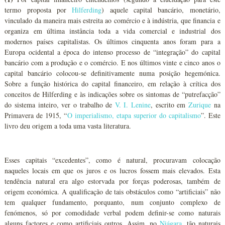
termo proposta por
Hilferding
) aquele capital bancário, monetário,
vinculado da maneira mais estreita ao comércio e à indústria, que financia e
organiza em última instância toda a vida comercial e industrial dos
modernos países capitalistas. Os últimos cinquenta anos foram para a
Europa ocidental a época do intenso processo de “integração” do capital
bancário com a produção e o comércio. E nos últimos vinte e cinco anos o
capital bancário colocou-se definitivamente numa posição hegemónica.
Sobre a função histórica do capital financeiro, em relação à crítica dos
conceitos de Hilferding e às indicações sobre os sintomas de “putrefacção”
do sistema inteiro, ver o trabalho de
V. I. Lenine
, escrito em
Zurique
na
Primavera de 1915, “
O imperialismo, etapa superior do capitalismo
”. Este
livro deu origem a toda uma vasta literatura.
Esses capitais “excedentes”, como é natural, procuravam colocação
naqueles locais em que os juros e os lucros fossem mais elevados. Esta
tendência natural era algo estorvada por forças poderosas, também de
origem económica. A qualificação de tais obstáculos como “artificiais” não
tem qualquer fundamento, porquanto, num conjunto complexo de
fenómenos, só por comodidade verbal podem definir-se como naturais
alguns factores e como artificiais outros. Assim, no
Niágara
, tão naturais