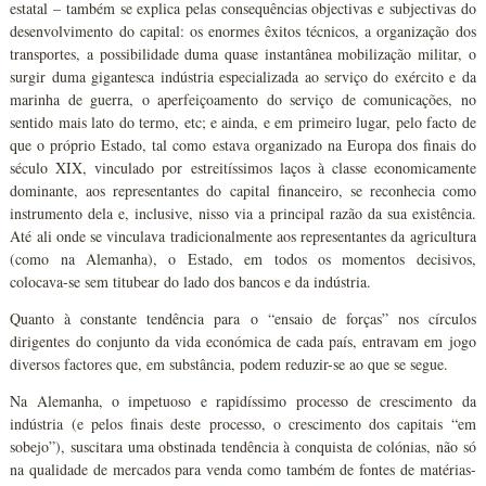
estatal – também se explica pelas consequências objectivas e subjectivas do
desenvolvimento do capital: os enormes êxitos técnicos, a organização dos
transportes, a possibilidade duma quase instantânea mobilização militar, o
surgir duma gigantesca indústria especializada ao serviço do exército e da
marinha de guerra, o aperfeiçoamento do serviço de comunicações, no
sentido mais lato do termo, etc; e ainda, e em primeiro lugar, pelo facto de
que o próprio Estado, tal como estava organizado na Europa dos finais do
século XIX, vinculado por estreitíssimos laços à classe economicamente
dominante, aos representantes do capital financeiro, se reconhecia como
instrumento dela e, inclusive, nisso via a principal razão da sua existência.
Até ali onde se vinculava tradicionalmente aos representantes da agricultura
(como na Alemanha), o Estado, em todos os momentos decisivos,
colocava-se sem titubear do lado dos bancos e da indústria.
Quanto à constante tendência para o “ensaio de forças” nos círculos
dirigentes do conjunto da vida económica de cada país, entravam em jogo
diversos factores que, em substância, podem reduzir-se ao que se segue.
Na Alemanha, o impetuoso e rapidíssimo processo de crescimento da
indústria (e pelos finais deste processo, o crescimento dos capitais “em
sobejo”), suscitara uma obstinada tendência à conquista de colónias, não só
na qualidade de mercados para venda como também de fontes de matérias-