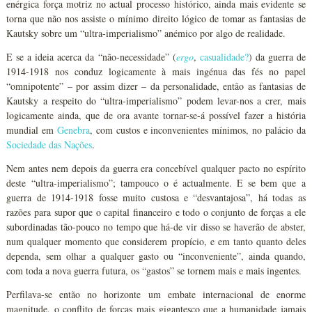
enérgica força motriz no actual processo histórico, ainda mais evidente se
torna que não nos assiste o mínimo direito lógico de tomar as fantasias de
Kautsky sobre um “ultra-imperialismo” anémico por algo de realidade.
E se a ideia acerca da “não-necessidade” (
ergo
,
casualidade?
) da guerra de
1914-1918 nos conduz logicamente à mais ingénua das fés no papel
“omnipotente” – por assim dizer – da personalidade, então as fantasias de
Kautsky a respeito do “ultra-imperialismo” podem levar-nos a crer, mais
logicamente ainda, que de ora avante tornar-se-á possível fazer a história
mundial em
Genebra
, com custos e inconvenientes mínimos, no palácio da
Sociedade das Nações
.
Nem antes nem depois da guerra era concebível qualquer pacto no espírito
deste “ultra-imperialismo”; tampouco o é actualmente. E se bem que a
guerra de 1914-1918 fosse muito custosa e “desvantajosa”, há todas as
razões para supor que o capital financeiro e todo o conjunto de forças a ele
subordinadas tão-pouco no tempo que há-de vir disso se haverão de abster,
num qualquer momento que considerem propício, e em tanto quanto deles
dependa, sem olhar a qualquer gasto ou “inconveniente”, ainda quando,
com toda a nova guerra futura, os “gastos” se tornem mais e mais ingentes.
Perfilava-se então no horizonte um embate internacional de enorme
magnitude, o conflito de forças mais gigantesco que a humanidade jamais