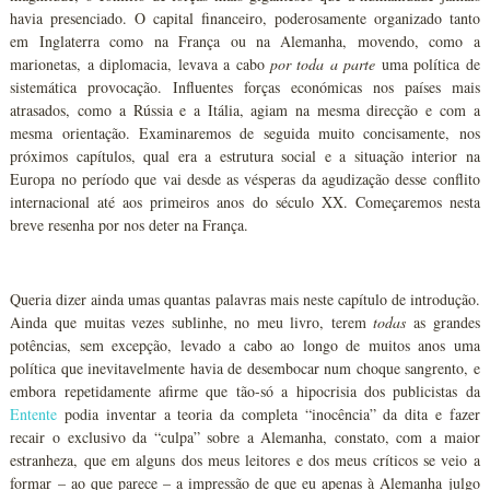
havia presenciado. O capital financeiro, poderosamente organizado tanto
em Inglaterra como na França ou na Alemanha, movendo, como a
marionetas, a diplomacia, levava a cabo
por toda a parte
uma política de
sistemática provocação. Influentes forças económicas nos países mais
atrasados, como a Rússia e a Itália, agiam na mesma direcção e com a
mesma orientação. Examinaremos de seguida muito concisamente, nos
próximos capítulos, qual era a estrutura social e a situação interior na
Europa no período que vai desde as vésperas da agudização desse conflito
internacional até aos primeiros anos do século XX. Começaremos nesta
breve resenha por nos deter na França.
Queria dizer ainda umas quantas palavras mais neste capítulo de introdução.
Ainda que muitas vezes sublinhe, no meu livro, terem
todas
as grandes
potências, sem excepção, levado a cabo ao longo de muitos anos uma
política que inevitavelmente havia de desembocar num choque sangrento, e
embora repetidamente afirme que tão-só a hipocrisia dos publicistas da
Entente
podia inventar a teoria da completa “inocência” da dita e fazer
recair o exclusivo da “culpa” sobre a Alemanha, constato, com a maior
estranheza, que em alguns dos meus leitores e dos meus críticos se veio a
formar – ao que parece – a impressão de que eu apenas à Alemanha julgo