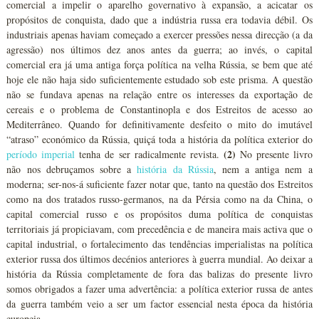
comercial a impelir o aparelho governativo à expansão, a acicatar os
propósitos de conquista, dado que a indústria russa era todavia débil. Os
industriais apenas haviam começado a exercer pressões nessa direcção (a da
agressão) nos últimos dez anos antes da guerra; ao invés, o capital
comercial era já uma antiga força política na velha Rússia, se bem que até
hoje ele não haja sido suficientemente estudado sob este prisma. A questão
não se fundava apenas na relação entre os interesses da exportação de
cereais e o problema de Constantinopla e dos Estreitos de acesso ao
Mediterrâneo. Quando for definitivamente desfeito o mito do imutável
“atraso” económico da Rússia, quiçá toda a história da política exterior do
(2)
período imperial
tenha de ser radicalmente revista.
No presente livro
não nos debruçamos sobre a
história da Rússia
, nem a antiga nem a
moderna; ser-nos-á suficiente fazer notar que, tanto na questão dos Estreitos
como na dos tratados russo-germanos, na da Pérsia como na da China, o
capital comercial russo e os propósitos duma política de conquistas
territoriais já propiciavam, com precedência e de maneira mais activa que o
capital industrial, o fortalecimento das tendências imperialistas na política
exterior russa dos últimos decénios anteriores à guerra mundial. Ao deixar a
história da Rússia completamente de fora das balizas do presente livro
somos obrigados a fazer uma advertência: a política exterior russa de antes
da guerra também veio a ser um factor essencial nesta época da história
europeia.