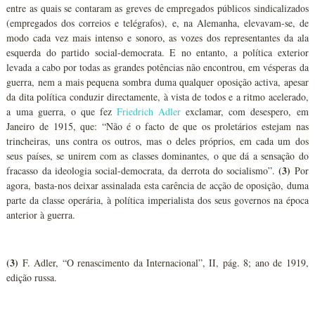
entre as quais se contaram as greves de empregados públicos sindicalizados
(empregados dos correios e telégrafos), e, na Alemanha, elevavam-se, de
modo cada vez mais intenso e sonoro, as vozes dos representantes da ala
esquerda do partido social-democrata. E no entanto, a política exterior
levada a cabo por todas as grandes potências não encontrou, em vésperas da
guerra, nem a mais pequena sombra duma qualquer oposição activa, apesar
da dita política conduzir directamente, à vista de todos e a ritmo acelerado,
a uma guerra, o que fez
Friedrich Adler
exclamar, com desespero, em
Janeiro de 1915, que: “Não é o facto de que os proletários estejam nas
trincheiras, uns contra os outros, mas o deles próprios, em cada um dos
seus países, se unirem com as classes dominantes, o que dá a sensação do
(3)
fracasso da ideologia social-democrata, da derrota do socialismo”.
Por
agora, basta-nos deixar assinalada esta carência de acção de oposição, duma
parte da classe operária, à política imperialista dos seus governos na época
anterior à guerra.
(3)
F. Adler, “O renascimento da Internacional”, II, pág. 8; ano de 1919,
edição russa.