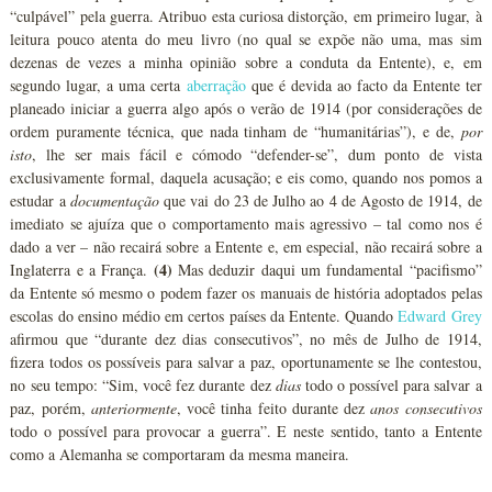
“culpável” pela guerra. Atribuo esta curiosa distorção, em primeiro lugar, à
leitura pouco atenta do meu livro (no qual se expõe não uma, mas sim
dezenas de vezes a minha opinião sobre a conduta da Entente), e, em
segundo lugar, a uma certa
aberração
que é devida ao facto da Entente ter
planeado iniciar a guerra algo após o verão de 1914 (por considerações de
ordem puramente técnica, que nada tinham de “humanitárias”), e de,
por
isto
, lhe ser mais fácil e cómodo “defender-se”, dum ponto de vista
exclusivamente formal, daquela acusação; e eis como, quando nos pomos a
estudar a
documentação
que vai do 23 de Julho ao 4 de Agosto de 1914, de
imediato se ajuíza que o comportamento mais agressivo – tal como nos é
dado a ver – não recairá sobre a Entente e, em especial, não recairá sobre a
(4)
Inglaterra e a França.
Mas deduzir daqui um fundamental “pacifismo”
da Entente só mesmo o podem fazer os manuais de história adoptados pelas
escolas do ensino médio em certos países da Entente. Quando
Edward Grey
afirmou que “durante dez dias consecutivos”, no mês de Julho de 1914,
fizera todos os possíveis para salvar a paz, oportunamente se lhe contestou,
no seu tempo: “Sim, você fez durante dez
dias
todo o possível para salvar a
paz, porém,
anteriormente
, você tinha feito durante dez
anos consecutivos
todo o possível para provocar a guerra”. E neste sentido, tanto a Entente
como a Alemanha se comportaram da mesma maneira.