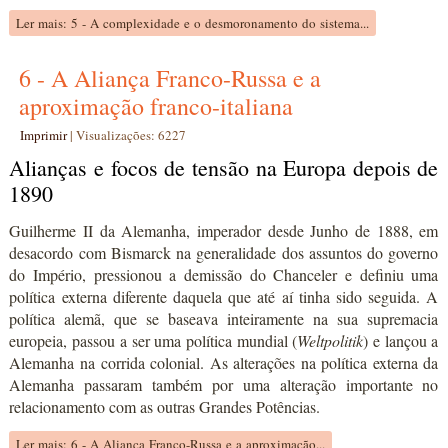
Ler mais: 5 - A complexidade e o desmoronamento do sistema...
6 - A Aliança Franco-Russa e a
aproximação franco-italiana
Imprimir
|
Visualizações: 6227
Alianças e focos de tensão na Europa depois de
1890
Guilherme II da Alemanha, imperador desde Junho de 1888, em
desacordo com Bismarck na generalidade dos assuntos do governo
do Império, pressionou a demissão do Chanceler e definiu uma
política externa diferente daquela que até aí tinha sido seguida. A
política alemã, que se baseava inteiramente na sua supremacia
europeia, passou a ser uma política mundial (
Weltpolitik
) e lançou a
Alemanha na corrida colonial. As alterações na política externa da
Alemanha passaram também por uma alteração importante no
relacionamento com as outras Grandes Potências.
Ler mais: 6 - A Aliança Franco-Russa e a aproximação...