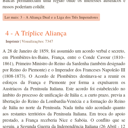
Balcãs permaneciam uma região onde os interesses austríacos e
russos poderiam colidir.
Ler mais: 3 - A Aliança Dual e a Liga dos Três Imperadores
4 - A Tríplice Aliança
Imprimir
|
Visualizações: 7347
A 28 de Janeiro de 1859, foi assumido um acordo verbal e secreto,
em Plombières-les-Bains, França, entre o Conde Cavour (1810–
1861), Primeiro Ministro do Reino da Sardenha (também designado
por Reino do Piemonte) e o Imperador dos Franceses Napoleão III
(1808-1873). O Acordo de Plombières destinava-se a reunir os
esforços da França e Piemonte por forma a expulsarem os
Austríacos da Península Italiana. Este acordo foi estabelecido no
âmbito do processo de unificação de Itália e, a curto prazo, previa a
libertação do Reino da Lombardia-Venécia e a formação do Reino
de Itália no norte da Península. Nada tinha sido acordado quanto
aos restantes territórios da Península Italiana. Em troca do apoio
prestado, a França receberia Nice e Sabóia. O conflito que se
seguiu, a Segunda Guerra da Independência Italiana (26 Abril - 12