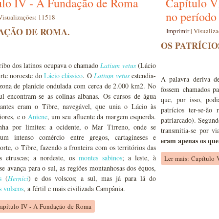
ulo IV - A Fundação de Roma
Capítulo V
no período 
Visualizações: 11518
AÇÃO DE ROMA.
Imprimir
|
Visualiz
OS PATRÍCIO
ribo dos latinos ocupava o chamado
Latium vetus
(Lácio
arte noroeste do
Lácio clássico
. O
Latium vetus
estendia-
A palavra deriva 
zona de planície ondulada com cerca de 2.000 km2. No
fossem chamados pat
sul encontram-se as colinas albanas. Os cursos de água
que, por isso, pod
antes eram o Tibre, navegável, que unia o Lácio às
patrícios ter-se-ão
riores, e o
Aniene
, um seu afluente da margem esquerda.
patriarcado). Segund
nha por limites: a ocidente, o Mar Tirreno, onde se
transmitia-se por v
 um intenso comércio entre gregos, cartagineses e
eram apenas os que
norte, o Tibre, fazendo a fronteira com os territórios das
es etruscas; a nordeste, os
montes sabinos
; a leste, à
Ler mais: Capítulo 
e avança para o sul, as regiões montanhosas dos équos,
s
(
Hernici
) e dos volscos; a sul, mas já para lá do
s volscos
, a fértil e mais civilizada Campânia.
Capítulo IV - A Fundação de Roma