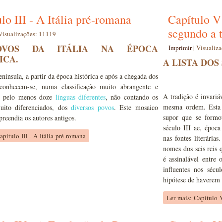
lo III - A Itália pré-romana
Capítulo V 
segundo a 
Visualizações: 11119
OVOS DA ITÁLIA NA ÉPOCA
Imprimir
|
Visualiz
ICA.
A LISTA DOS 
nínsula, a partir da época histórica e após a chegada dos
econhecem-se, numa classificação muito abrangente e
A tradição é invari
”, pelo menos doze
línguas diferentes
, não contando os
mesma ordem. Esta i
muito diferenciados, dos
diversos povos
. Este mosaico
supor que se formo
rpreendia os autores antigos.
século III ae, époc
apítulo III - A Itália pré-romana
nas fontes literárias
nomes dos seis reis
é assinalável entre 
influentes nos sécu
hipótese de haverem s
Ler mais: Capítulo 