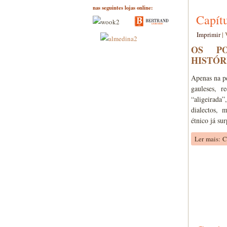
nas seguintes lojas online:
Capítu
Imprimir
|
OS P
HISTÓR
Apenas na pe
gauleses, r
“aligeirada
dialectos, 
étnico já su
Ler mais: C