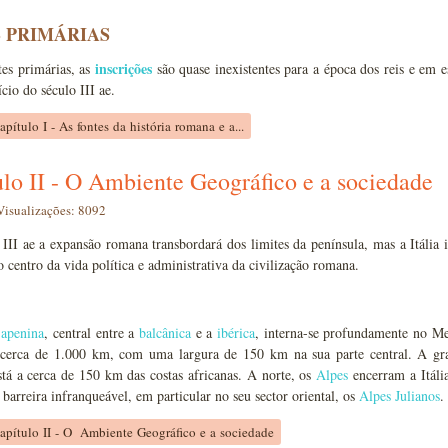
 PRIMÁRIAS
inscrições
tes primárias, as
são quase inexistentes para a época dos reis e em 
ício do século III ae.
pítulo I - As fontes da história romana e a...
lo II - O Ambiente Geográfico e a sociedade
Visualizações: 8092
 III ae a expansão romana transbordará dos limites da península, mas a Itália i
 centro da vida política e administrativa da civilização romana.
 apenina
, central entre a
balcânica
e a
ibérica
, interna-se profundamente no Med
 cerca de 1.000 km, com uma largura de 150 km na sua parte central. A gr
stá a cerca de 150 km das costas africanas. A norte, os
Alpes
encerram a Itáli
barreira infranqueável, em particular no seu sector oriental, os
Alpes Julianos
.
apítulo II - O Ambiente Geográfico e a sociedade