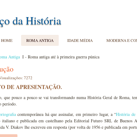
ço da História
HOME
ROMA ANTIGA
IDADE MÉDIA
MODERNA E C
oma Antiga
I - Roma antiga até à primeira guerra púnica
dução
Visualizações: 7272
TO DE APRESENTAÇÃO.
so, que pouco a pouco se vai transformando numa História Geral de Roma, te
o período.
oriografia
contemporânea há que assinalar, em primeiro lugar, a “
História d
o italiano e publicada em castelhano pela Editorial Futuro SRL de Buenos 
a V. Diakov lhe escreveu em resposta (por volta de 1956 e publicada em portu