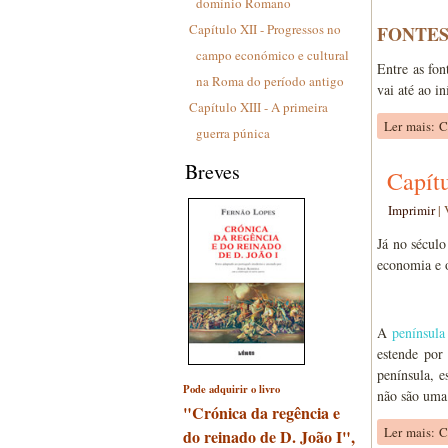
domínio Romano
Capítulo XII - Progressos no
FONTES
campo económico e cultural
Entre as fon
na Roma do período antigo
vai até ao in
Capítulo XIII - A primeira
Ler mais: Ca
guerra púnica
Breves
Capítu
Imprimir
|
Já no século
economia e o
A
península
estende por
península, e
Pode adquirir o livro
não são uma 
"Crónica da regência e
Ler mais: C
do reinado de D. João I",