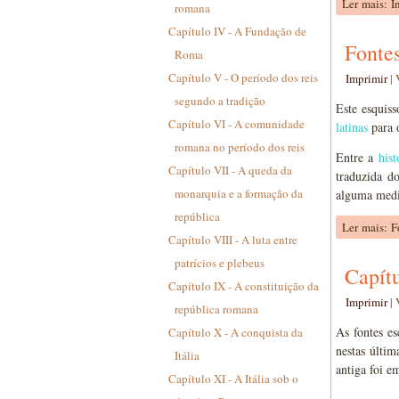
Ler mais: I
romana
Capítulo IV - A Fundação de
Fonte
Roma
Capítulo V - O período dos reis
Imprimir
|
segundo a tradição
Este esquis
Capítulo VI - A comunidade
latinas
para 
romana no período dos reis
Entre a
hist
Capítulo VII - A queda da
traduzida d
monarquia e a formação da
alguma medid
república
Ler mais: F
Capítulo VIII - A luta entre
patrícios e plebeus
Capítu
Capítulo IX - A constituição da
Imprimir
|
república romana
As fontes es
Capítulo X - A conquista da
nestas últim
Itália
antiga foi e
Capítulo XI - A Itália sob o