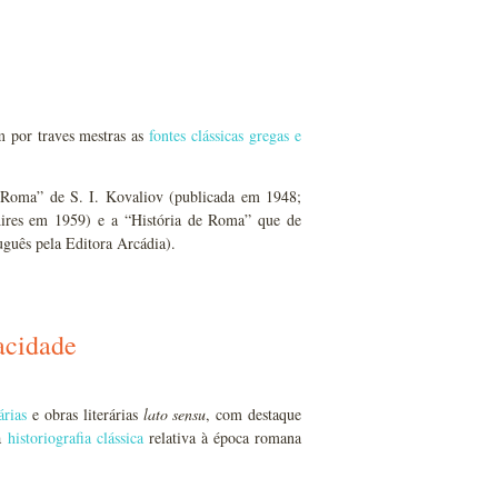
m por traves mestras as
fontes clássicas gregas e
e Roma” de S. I. Kovaliov (publicada em 1948;
Aires em 1959) e a “História de Roma” que de
guês pela Editora Arcádia).
racidade
árias
e obras literárias
lato
sensu
, com destaque
 a
historiografia clássica
relativa à época romana