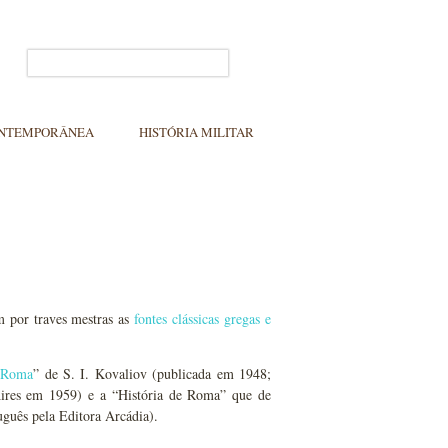
ONTEMPORÂNEA
HISTÓRIA MILITAR
m por traves mestras as
fontes clássicas gregas e
e Roma
” de S. I. Kovaliov (publicada em 1948;
Aires em 1959) e a “História de Roma” que de
guês pela Editora Arcádia).