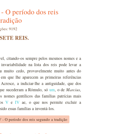
- O período dos reis
tradição
ações: 9192
SETE REIS.
ável, citando-os sempre pelos mesmos nomes e a
nvariabilidade na lista dos reis pode levar a
u muito cedo, provavelmente muito antes do
a em que lhe aparecem as primeiras referências
. Acresce, a indiciar-lhe a antiguidade, que dos
 que sucederam a Rómulo, só
um
, o de
Marcius
,
os nomes gentílicos das famílias patrícias mais
los
V
e
IV
ae, o que nos permite excluir a
ido essas famílias a inventá-los.
V - O período dos reis segundo a tradição