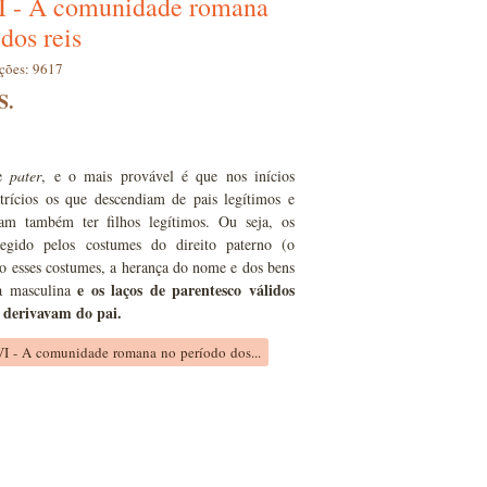
I - A comunidade romana
dos reis
ações: 9617
S.
de
pater
, e o mais provável é que nos inícios
rícios os que descendiam de pais legítimos e
iam também ter filhos legítimos. Ou seja, os
 regido pelos costumes do direito paterno (o
o esses costumes, a herança do nome e dos bens
e os laços de parentesco válidos
ia masculina
 derivavam do pai.
VI - A comunidade romana no período dos...