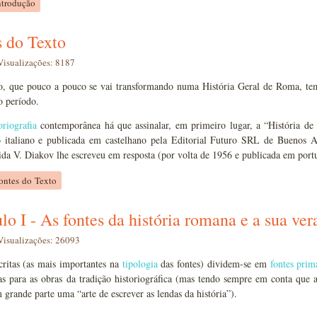
ntrodução
s do Texto
Visualizações: 8187
so, que pouco a pouco se vai transformando numa História Geral de Roma, te
o período.
oriografia
contemporânea há que assinalar, em primeiro lugar, a “História d
o italiano e publicada em castelhano pela Editorial Futuro SRL de Buenos 
a V. Diakov lhe escreveu em resposta (por volta de 1956 e publicada em portu
ontes do Texto
lo I - As fontes da história romana e a sua ve
Visualizações: 26093
critas (as mais importantes na
tipologia
das fontes) dividem-se em
fontes prim
as para as obras da tradição historiográfica (mas tendo sempre em conta que
m grande parte uma “arte de escrever as lendas da história”).