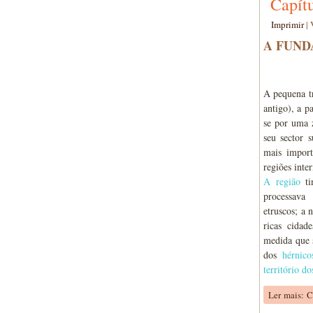
Capít
Imprimir
|
A FUND
A pequena t
antigo), a p
se por uma 
seu sector 
mais import
regiões inte
A região
ti
processava
etruscos; a 
ricas cidad
medida que s
dos
hérnico
território do
Ler mais: 