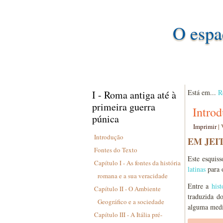
O espa
Está em...
R
I - Roma antiga até à
primeira guerra
Intro
púnica
Imprimir
|
Introdução
EM JEI
Fontes do Texto
Este esquis
Capítulo I - As fontes da história
latinas
para 
romana e a sua veracidade
Entre a
hist
Capítulo II - O Ambiente
traduzida d
Geográfico e a sociedade
alguma medid
Capítulo III - A Itália pré-