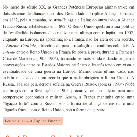
No início do século XX, as Grandes Potências Europeias alinhavam-se em
dois sistemas de alianças e acordos. De um lado a Tríplice Aliança, formada
em 1882, pela Alemanha, Áustria-Hungria e Itália; do outro lado, a Aliança
Franco-Russa, estabelecida em 1892. O Reino Unido quebrou a sua política
de “esplêndido isolamento” ao realizar uma aliança com o Japão, em 1902,
enquanto na Europa, na aproximação à França, não foi além de um acordo,
a
Entente Cordiale
, direccionado para a resolução de conflitos coloniais. A
entente
entre o Reino Unido e a França foi posta à prova durante a Primeira
Crise de Marrocos (1905-1906), tornando-se mais sólida e dando origem a
conversações entre os Estados-Maiores britânico e francês tendo em vista a
eventualidade de uma guerra na Europa. Mesmo neste último caso, não
existiu mais do que um acordo que a nada obrigava o Reino Unido. A
Rússia, abalada pela derrota sofrida na Guerra Russo-Japonesa (1904-1905)
e a braços com a Revolução de 1905, procurava criar condições para uma
recuperação económica e militar. Assim, a França mantinha então uma
“ligação forte” com a Rússia, sob a forma de aliança defensiva, e uma
“ligação fraca” com o Reino Unido, sob a forma de
entente
.
Ler mais: 11 - A Tríplice Entente