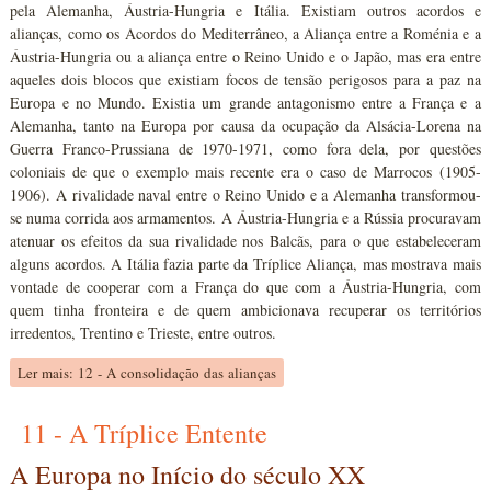
pela Alemanha, Áustria-Hungria e Itália. Existiam outros acordos e
alianças, como os Acordos do Mediterrâneo, a Aliança entre a Roménia e a
Áustria-Hungria ou a aliança entre o Reino Unido e o Japão, mas era entre
aqueles dois blocos que existiam focos de tensão perigosos para a paz na
Europa e no Mundo. Existia um grande antagonismo entre a França e a
Alemanha, tanto na Europa por causa da ocupação da Alsácia-Lorena na
Guerra Franco-Prussiana de 1970-1971, como fora dela, por questões
coloniais de que o exemplo mais recente era o caso de Marrocos (1905-
1906). A rivalidade naval entre o Reino Unido e a Alemanha transformou-
se numa corrida aos armamentos. A Áustria-Hungria e a Rússia procuravam
atenuar os efeitos da sua rivalidade nos Balcãs, para o que estabeleceram
alguns acordos. A Itália fazia parte da Tríplice Aliança, mas mostrava mais
vontade de cooperar com a França do que com a Áustria-Hungria, com
quem tinha fronteira e de quem ambicionava recuperar os territórios
irredentos, Trentino e Trieste, entre outros.
Ler mais: 12 - A consolidação das alianças
11 - A Tríplice Entente
A Europa no Início do século XX