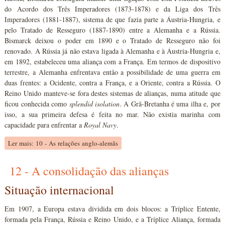
do Acordo dos Três Imperadores (1873-1878) e da Liga dos Três
Imperadores (1881-1887), sistema de que fazia parte a Áustria-Hungria, e
pelo Tratado de Resseguro (1887-1890) entre a Alemanha e a Rússia.
Bismarck deixou o poder em 1890 e o Tratado de Resseguro não foi
renovado. A Rússia já não estava ligada à Alemanha e à Áustria-Hungria e,
em 1892, estabeleceu uma aliança com a França. Em termos de dispositivo
terrestre, a Alemanha enfrentava então a possibilidade de uma guerra em
duas frentes: a Ocidente, contra a França, e a Oriente, contra a Rússia. O
Reino Unido manteve-se fora destes sistemas de alianças, numa atitude que
ficou conhecida como
splendid isolation
. A Grã-Bretanha é uma ilha e, por
isso, a sua primeira defesa é feita no mar. Não existia marinha com
capacidade para enfrentar a
Royal Navy
.
Ler mais: 10 - As relações anglo-alemãs
12 - A consolidação das alianças
Situação internacional
Em 1907, a Europa estava dividida em dois blocos: a Tríplice Entente,
formada pela França, Rússia e Reino Unido, e a Tríplice Aliança, formada