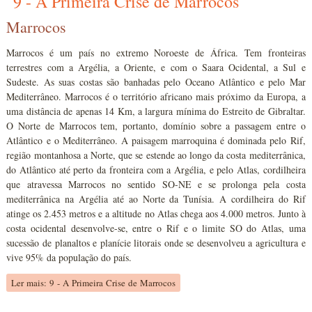
9 - A Primeira Crise de Marrocos
Marrocos
Marrocos é um país no extremo Noroeste de África. Tem fronteiras
terrestres com a Argélia, a Oriente, e com o Saara Ocidental, a Sul e
Sudeste. As suas costas são banhadas pelo Oceano Atlântico e pelo Mar
Mediterrâneo. Marrocos é o território africano mais próximo da Europa, a
uma distância de apenas 14 Km, a largura mínima do Estreito de Gibraltar.
O Norte de Marrocos tem, portanto, domínio sobre a passagem entre o
Atlântico e o Mediterrâneo. A paisagem marroquina é dominada pelo Rif,
região montanhosa a Norte, que se estende ao longo da costa mediterrânica,
do Atlântico até perto da fronteira com a Argélia, e pelo Atlas, cordilheira
que atravessa Marrocos no sentido SO-NE e se prolonga pela costa
mediterrânica na Argélia até ao Norte da Tunísia. A cordilheira do Rif
atinge os 2.453 metros e a altitude no Atlas chega aos 4.000 metros. Junto à
costa ocidental desenvolve-se, entre o Rif e o limite SO do Atlas, uma
sucessão de planaltos e planície litorais onde se desenvolveu a agricultura e
vive 95% da população do país.
Ler mais: 9 - A Primeira Crise de Marrocos