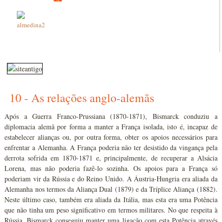
10 - As relações anglo-alemãs
Após a Guerra Franco-Prussiana (1870-1871), Bismarck conduziu a
diplomacia alemã por forma a manter a França isolada, isto é, incapaz de
estabelecer alianças ou, por outra forma, obter os apoios necessários para
enfrentar a Alemanha. A França poderia não ter desistido da vingança pela
derrota sofrida em 1870-1871 e, principalmente, de recuperar a Alsácia
Lorena, mas não poderia fazê-lo sozinha. Os apoios para a França só
poderiam vir da Rússia e do Reino Unido. A Áustria-Hungria era aliada da
Alemanha nos termos da Aliança Dual (1879) e da Tríplice Aliança (1882).
Neste último caso, também era aliada da Itália, mas esta era uma Potência
que não tinha um peso significativo em termos militares. No que respeita à
Rússia, Bismarck conseguiu manter uma ligação com esta Potência através