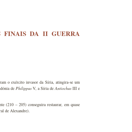
 FINAIS DA II GUERRA
ram o exército invasor da Síria, atingira-se um
cedónia de
Philippus
V, a Síria de
Antiochus
III e
nte (210 – 205) conseguira restaurar, em quase
ral de Alexandre).