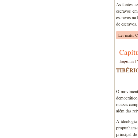
As fontes as
escravos e
escravos na 
de escravos.
Ler mais: C
Capít
Imprimir
|
TIBÉRI
O movimento
democrático,
massas campo
além das rei
A ideologia
propunham-se
principal do