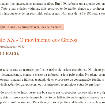
sinalam-lhe antecedentes noutras regiões. Em 199, referem uma grande conjura
m
Setia
e nas cidades vizinhas; dois escravos terão traído, dando-a a conhec
Etrúria que teve de ser reprimido pelas armas. Nos anos de 186 e 185 será a v
apítulo XIX - as primeiras rebeliões de escravos
ulo XX - O movimento dos Gracos
Visualizações: 9143
O GRACO.
 teve causas de natureza política e razões de ordem económica. No plano po
 desencadeando, contra a classe da nobreza, a luta pelo poder. No plano econ
nesas romanas e itálicas, tentando deter o processo de concentração fundiária 
vindicações dos camponeses, outros interesses económicos entrarão em jogo.
 do movimento inspirou-se em boa parte nas concepções conservadoras e utó
 deter o processo de desenvolvimento do latifúndio esclavagista e renovar as
 poderio militar romano. Para alcançar tais objectivos, defendiam que se lança