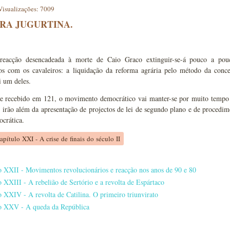
Visualizações: 7009
RA JUGURTINA.
 reacção desencadeada à morte de Caio Graco extinguir-se-á pouco a pou
s com os cavaleiros: a liquidação da reforma agrária pelo método da conces
i um deles.
e recebido em 121, o movimento democrático vai manter-se por muito tempo em
 irão além da apresentação de projectos de lei de segundo plano e de procedime
ocrática.
apítulo XXI - A crise de finais do século II
o XXII - Movimentos revolucionários e reacção nos anos de 90 e 80
o XXIII - A rebelião de Sertório e a revolta de Espártaco
o XXIV - A revolta de Catilina. O primeiro triunvirato
o XXV - A queda da República