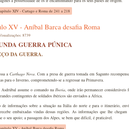
aginês a possibilidade de os ir encaminhando para os seus países de origem.
Capítulo XIV - Cartago e Roma de 241 a 218
ulo XV - Aníbal Barca desafia Roma
Visualizações: 8739
UNDA GUERRA PÚNICA
ÇO DA GUERRA.
essa a
Carthago Nova
. Com a presa de guerra tomada em Sagunto recompensa 
das para o Inverno, comprometendo-se a regressar na Primavera.
o Asdrúbal assume o comando na
Iberia
, onde irão permanecer consideráveis f
Grandes contingentes de soldados ibéricos são enviados a África.
 de informações sobre a situação na Itália do norte e para o itinerário, env
 recebe embaixadas vindas dessas regiões. As informações que lhe chegam s
 o seu apoio; a passagem dos Alpes, se bem que difícil, é praticável.
Capítulo XV - Aníbal Barca desafia Roma