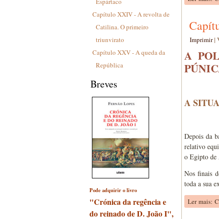
Espártaco
Capítulo XXIV - A revolta de
Capít
Catilina. O primeiro
triunvirato
Imprimir
|
A POL
Capítulo XXV - A queda da
PÚNIC
República
Breves
A SITU
Depois da ba
relativo equ
o Egipto de
Nos finais 
toda a sua e
Pode adquirir o livro
"Crónica da regência e
Ler mais: C
do reinado de D. João I",