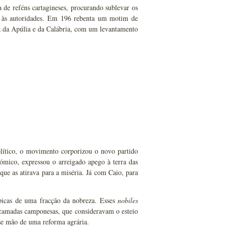
 de reféns cartagineses, procurando sublevar os
er às autoridades. Em 196 rebenta um motim de
ez da Apúlia e da Calábria, com um levantamento
lítico, o movimento corporizou o novo partido
ómico, expressou o arreigado apego à terra das
que as atirava para a miséria. Já com Caio, para
picas de uma fracção da nobreza. Esses
nobiles
 camadas camponesas, que consideravam o esteio
sse mão de uma reforma agrária.