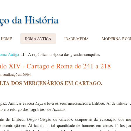
ço da História
HOME
ROMA ANTIGA
IDADE MÉDIA
MODERNA E C
oma Antiga
II - A república na época das grandes conquitas
ulo XIV - Cartago e Roma de 241 a 218
Visualizações: 6964
LTA DOS MERCENÁRIOS EM CARTAGO.
 paz, Amílcar evacua
Eryx
e leva os seus mercenários a Lilibeu. Aí demite-se.
do e o reforço dos “agrários” de
Hannon
.
te de Lilibeu,
Gisgo
(Gisgão ou Giscão), ocupou-se da evacuação dos mer
oncentração em África duma tal quantidade de homens em armas, fá-los par