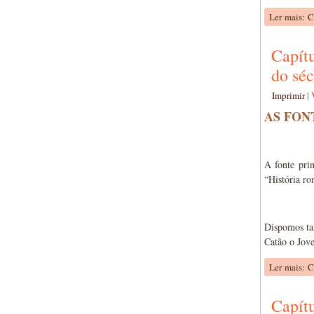
Ler mais: 
Capítu
do séc
Imprimir
|
AS FON
A fonte pri
“História r
Dispomos ta
Catão o Jov
Ler mais: C
Capítu