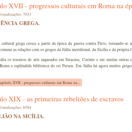
lo XVII - progressos culturais em Roma na ép
Visualizações: 7033
UÊNCIA GREGA.
 cultural grega cresce a partir da época da guerra contra Pirro, tornando-se 
omuns as relações com os gregos da Itália meridional, da Sicília e da própria 
ália os tesouros de arte saqueados em Siracusa, Corinto e em muitas outras 
Roma a esplêndida biblioteca do rei Perseu. Em Itália há agora muitos gregos,
apítulo XVII - progressos culturais em Roma na...
lo XIX - as primeiras rebeliões de escravos
Visualizações: 8584
IÃO NA SICÍLIA.