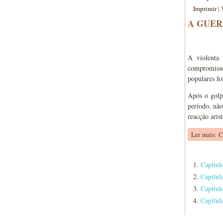
Imprimir
|
A GUER
A violenta
compromisso
populares fo
Após o golp
período, não
reacção arist
Ler mais: C
Capítul
Capítul
Capítul
Capítul