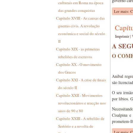
governo cart
culturais em Roma na época
das grandes conquistas
Ler mais: 
Capítulo XVIII - As causas das
Capít
guerras civis. A revolução
económica e social do século
Imprimir
|
II
A SEG
Capítulo XIX - as primeiras
O COME
rebeliões de escravos
Capítulo XX - O movimento
dos Gracos
Aníbal regr
Capítulo XXI - A crise de finais
são licencia
do século II
O seu irmã
Capítulo XXII - Movimentos
por líbios. 
revolucionários e reacção nos
Necessitando
anos de 90 e 80
Cisalpina e
Capítulo XXIII - A rebelião de
prometem-lhe
Sertório e a revolta de
Ler mais: 