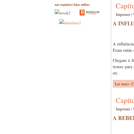
Capítu
nas seguintes lojas online:
Imprimir
|
A INFL
A influência
Eram então c
Chegam à It
trouxe para 
etc.
Ler mais: C
Capítu
Imprimir
|
A REBEL