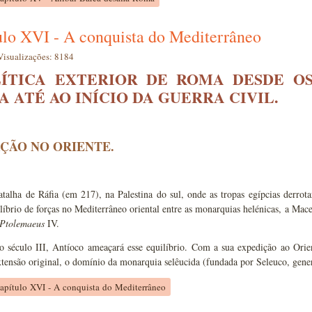
ulo XVI - A conquista do Mediterrâneo
Visualizações: 8184
ÍTICA EXTERIOR DE ROMA DESDE OS
A ATÉ AO INÍCIO DA GUERRA CIVIL.
AÇÃO NO ORIENTE.
talha de Ráfia (em 217), na Palestina do sul, onde as tropas egípcias derrota
ilíbrio de forças no Mediterrâneo oriental entre as monarquias helénicas, a Ma
Ptolemaeus
IV.
do século III, Antíoco ameaçará esse equilíbrio. Com a sua expedição ao Orie
xtensão original, o domínio da monarquia selêucida (fundada por Seleuco, gene
apítulo XVI - A conquista do Mediterrâneo