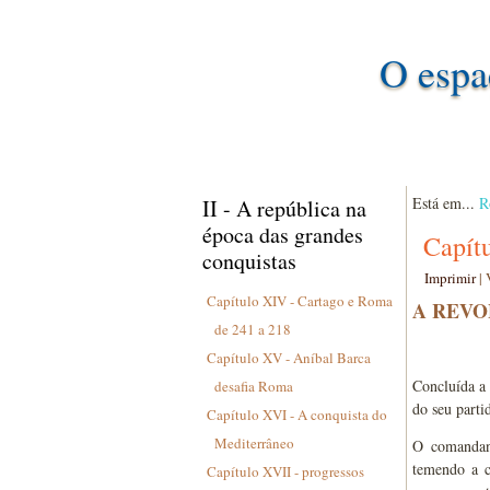
O espa
Está em...
R
II - A república na
época das grandes
Capít
conquistas
Imprimir
|
Capítulo XIV - Cartago e Roma
A REVO
de 241 a 218
Capítulo XV - Aníbal Barca
Concluída a
desafia Roma
do seu parti
Capítulo XVI - A conquista do
Mediterrâneo
O comandan
temendo a c
Capítulo XVII - progressos