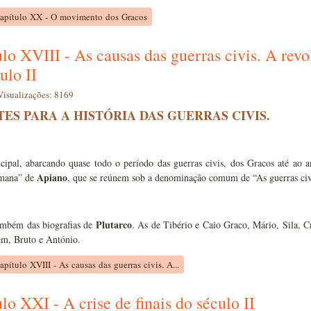
Capítulo XX - O movimento dos Gracos
lo XVIII - As causas das guerras civis. A rev
ulo II
Visualizações: 8169
TES PARA A HISTÓRIA DAS GUERRAS CIVIS.
ncipal, abarcando quase todo o período das guerras civis, dos Gracos até ao
Apiano
omana” de
, que se reúnem sob a denominação comum de “As guerras civ
Plutarco
mbém das biografias de
. As de Tibério e Caio Graco, Mário, Sila, C
em, Bruto e António.
apítulo XVIII - As causas das guerras civis. A...
lo XXI - A crise de finais do século II