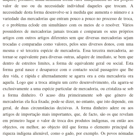
valor de uso ou da necessidade individual daqueles que trocam. A
necessidade desta forma desenvolve-se à medida que aumenta o número e a
variedade das mercadorias que entram pouco a pouco no processo de troca,
e o problema eclode em simultâneo com os meios de o resolver. Vários
possuidores de mercadorias jamais trocam e comparam os seus próprios
artigos com outros artigos diferentes sem que diversas mercadorias sejam
trocadas e comparadas como valores, pelos seus diversos donos, com uma
mesma e só terceira espécie de mercadoria. Essa terceira mercadoria, ao
tornar-se equivalente para diversas outras, adquire de imediato, se bem que
dentro de estreitos limites, a forma de equivalente geral ou social. Esta
forma geral nasce e desaparece com o contacto social passageiro que lhe
deu vida, e rápida e alternadamente se agarra ora a esta mercadoria ora
aquela. Logo que a troca atingiu um certo desenvolvimento, ela agarra-se
exclusivamente a uma espécie particular de mercadoria, ou cristaliza-se sob
a forma dinheiro. O acaso dita primeiramente sob que género de
mercadorias ela fica fixada; pode-se dizer, no entanto, que isto depende, em
geral, de duas circunstâncias decisivas. A forma dinheiro adere ou aos
artigos de importação mais importantes, que, de facto, são os que revelam
em primeiro lugar o valor de troca dos produtos indígenas, ou então aos
objectos, ou melhor, ao objecto útil que forma o elemento principal da
riqueza indígena alienável, como o gado, por exemplo. Os povos nómadas