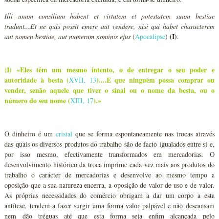
Illi unum consilium habent et virtutem et potestatem suam bestiae
tradunt...Et ne quis possit emere aut vendere, nisi qui habet characterem
(I)
aut nomen bestiae, aut numerum nominis ejus
(
Apocalipse
)
.
(I) «Eles têm um mesmo intento, o de entregar o seu poder e
autoridade à besta (
)....E que ninguém possa comprar ou
XVII, 13
vender, senão aquele que tiver o sinal ou o nome da besta, ou o
número do seu nome (
).»
XIII, 17
O dinheiro é um
cristal
que se forma espontaneamente nas trocas através
das quais os diversos produtos do trabalho são de facto igualados entre si e,
por isso mesmo, efectivamente transformados em mercadorias. O
desenvolvimento histórico da troca imprime cada vez mais aos produtos do
trabalho o carácter de mercadorias e desenvolve ao mesmo tempo a
oposição que a sua natureza encerra, a oposição de valor de uso e de valor.
As próprias necessidades do comércio obrigam a dar um corpo a esta
antítese, tendem a fazer surgir uma forma valor palpável e não descansam
nem dão tréguas até que esta forma seja enfim alcançada pelo