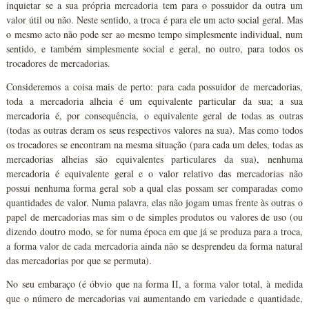
inquietar se a sua própria mercadoria tem para o possuidor da outra um
valor útil ou não. Neste sentido, a troca é para ele um acto social geral. Mas
o mesmo acto não pode ser ao mesmo tempo simplesmente individual, num
sentido, e também simplesmente social e geral, no outro, para todos os
trocadores de mercadorias.
Consideremos a coisa mais de perto: para cada possuidor de mercadorias,
toda a mercadoria alheia é um equivalente particular da sua; a sua
mercadoria é, por consequência, o equivalente geral de todas as outras
(todas as outras deram os seus respectivos valores na sua). Mas como todos
os trocadores se encontram na mesma situação (para cada um deles, todas as
mercadorias alheias são equivalentes particulares da sua), nenhuma
mercadoria é equivalente geral e o valor relativo das mercadorias não
possui nenhuma forma geral sob a qual elas possam ser comparadas como
quantidades de valor. Numa palavra, elas não jogam umas frente às outras o
papel de mercadorias mas sim o de simples produtos ou valores de uso (ou
dizendo doutro modo, se for numa época em que já se produza para a troca,
a forma valor de cada mercadoria ainda não se desprendeu da forma natural
das mercadorias por que se permuta).
No seu embaraço (é óbvio que na forma II, a forma valor total, à medida
que o número de mercadorias vai aumentando em variedade e quantidade,