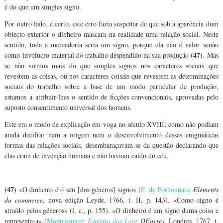
é do que um simples signo.
Por outro lado, é certo, este erro fazia suspeitar de que sob a aparência dum
objecto exterior o dinheiro mascara na realidade uma relação social. Neste
sentido, toda a mercadoria seria um signo, porque ela não é valor senão
(47)
como invólucro material do trabalho despendido na sua produção
. Mas
se não virmos mais do que simples signos nos caracteres sociais que
revestem as coisas, ou nos caracteres coisais que revestem as determinações
sociais do trabalho sobre a base de um modo particular de produção,
estamos a atribuir-lhes o sentido de ficções convencionais, aprovadas pelo
suposto consentimento universal dos homens.
Este era o modo de explicação em voga no século XVIII; como não podiam
ainda decifrar nem a origem nem o desenvolvimento dessas enigmáticas
formas das relações sociais, desembaraçavam-se da questão declarando que
elas eram de invenção humana e não haviam caído do céu.
(47)
«O dinheiro é o seu [dos géneros] signo» (
F. de Forbonnais
:
Eléments
du commerce
, nova edição Leyde, 1766, t. II, p. 143). «Como signo é
atraído pelos géneros» (l. c., p. 155). «O dinheiro é um signo duma coisa e
representa-a» (
Montesquieu
:
Espírito das Leis
;
OEuvres
, Londres, 1767, t.