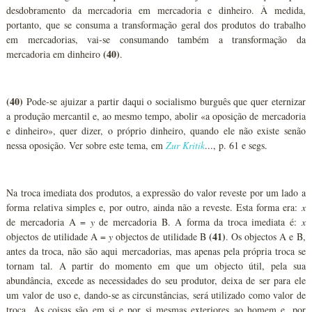
desdobramento da mercadoria em mercadoria e dinheiro. À medida,
portanto, que se consuma a transformação geral dos produtos do trabalho
em mercadorias, vai-se consumando também a transformação da
(40)
mercadoria em dinheiro
.
(40)
Pode-se ajuizar a partir daqui o socialismo burguês que quer eternizar
a produção mercantil e, ao mesmo tempo, abolir «a oposição de mercadoria
e dinheiro», quer dizer, o próprio dinheiro, quando ele não existe senão
nessa oposição. Ver sobre este tema, em
Zur Kritik
..., p. 61 e segs.
Na troca imediata dos produtos, a expressão do valor reveste por um lado a
forma relativa simples e, por outro, ainda não a reveste. Esta forma era:
x
de mercadoria A =
y
de mercadoria B. A forma da troca imediata é:
x
(41)
objectos de utilidade A =
y
objectos de utilidade B
. Os objectos A e B,
antes da troca, não são aqui mercadorias, mas apenas pela própria troca se
tornam tal. A partir do momento em que um objecto útil, pela sua
abundância, excede as necessidades do seu produtor, deixa de ser para ele
um valor de uso e, dando-se as circunstâncias, será utilizado como valor de
troca. As coisas são em si e por si mesmas exteriores ao homem e, por