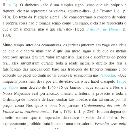
II,
p. 3
). O dinheiro «não é um simples signo, visto que ele próprio é
riqueza; ele não representa os valores, equivale-lhes» (Le Trosne: l. c., p.
910). Do texto da 1ª edição alemã: «Se considerarmos o conceito de valor,
a própria coisa não é tomada senão como um signo, e ela não representa o
que é em si mesma, mas o que ela vale» (Hegel:
Filosofia do Direito
, p.
100).
Muito tempo antes dos economistas, os juristas puseram em voga esta ideia
de que o dinheiro mais não é que um mero signo e de que os metais
preciosos apenas têm um valor imaginário. Lacaios e sicofantas do poder
real, eles sustentaram durante toda a idade média o direito dos reis à
falsificação das moedas com base nas tradições do Império romano e no
conceito do papel do dinheiro tal como ele se encontra nas
Pandectas
. «Que
ninguém possa nem deva pôr em dúvida», diz o seu hábil discípulo
Filipe
de Valois
num decreto de 1346 (16 de Janeiro), «que somente a Nós e à
Nossa Majestade real pertence...o mester, a feitura, a provisão e toda a
Ordenança de moeda e de fazer cunhar tais moedas e dar tal curso, por tal
preço, como Nos apraz e bom Nos parece» (
Ordonnances des rois de
France de la troisième race...
, Paris, 1729, t. II, p. 254). Era um dogma do
direito romano que o imperador decretasse o valor do dinheiro. Era
expressamente proibido tratá-lo como uma mercadoria.
Pecunias vero nulli