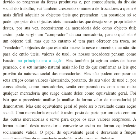
devido ao progresso da forças produtivas e, por consequência, da divisão
social do trabalho, vai também crescendo o número de trocadores a quem é
mais difícil adquirir os objectos úteis que pretendem; um possuidor só se
pode apropriar dos objectos úteis-mercadorias que deseja se os proprietários
destes, por sua vez, necessitarem da mercadoria dele como objecto útil;
assim, pode surgir um “comprador” da sua mercadoria, para o qual ela é
um objecto útil, mas que no entanto só tem para oferecer em troca, ao
“vendedor”, objectos de que este não necessita nesse momento, que não são
para ele então úteis, valores de uso), os nossos trocadores pensam como
Fausto:
no princípio era a acção
. Eles também já agiram antes de haver
pensado, e o seu instinto natural mais não faz do que confirmar as leis que
provêm da natureza social das mercadorias. Eles não podem comparar os
seus artigos como valores (abstraindo, portanto, do seu valor de uso) e, por
consequência, como mercadorias, senão comparando-os com uma outra
qualquer mercadoria que surge diante deles como equivalente geral. Foi
isto que a precedente análise (a análise da forma-valor da mercadoria) já
demonstrou. Mas este equivalente geral só pode ser o resultado duma acção
social. Uma mercadoria especial é assim posta de parte por um acto comum
das outras mercadorias e serve para expor os seus valores recíprocos. A
forma natural desta mercadoria converte-se assim na forma equivalente
socialmente válida. O papel de equivalente geral é doravante a função
social específica da mercadoria excluída, e ela torna-se dinheiro.