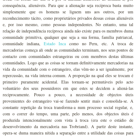
consequência, alienáveis. Para que a alienação seja recíproca basta muito
simplesmente que os homens se liguem uns aos outros, por um
reconhecimento tácito, como proprietários privados dessas coisas alienáveis
e, por isso mesmo, como pessoas independentes. No entanto, uma tal
relação de independência recíproca ainda não existe para os membros duma
comunidade primitiva, qualquer que seja a sua forma, família patriarcal,
comunidade indiana,
Estado Inca
como no Peru, etc. A troca de
mercadorias começa ali onde as comunidades terminam, nos seus pontos de
contacto com comunidades estrangeiras ou com membros destas últimas
comunidades. Logo que as coisas se tornam definitivamente mercadorias na
vida da comunidade com o estrangeiro, elas vêm-no a ser igualmente, por
repercussão, na vida interna comum. A proporção na qual eles se trocam é
primeiro puramente acidental. Elas tornam-se permutáveis pelo acto
voluntário dos seus possuidores em que estes se decidem a aliená-las
reciprocamente. Pouco a pouco, a necessidade de objectos úteis
provenientes do estrangeiro vai-se fazendo sentir mais e consolida-se. A
constante repetição da troca transforma-a num processo social regular, e,
com o correr do tempo, uma parte, pelo menos, dos objectos úteis é
produzida intencionalmente com vista à troca (era este o estádio de
desenvolvimento da mercadoria nas Trobriand). A partir deste instante,
opera-se duma maneira nítida a separação entre a utilidade das coisas para