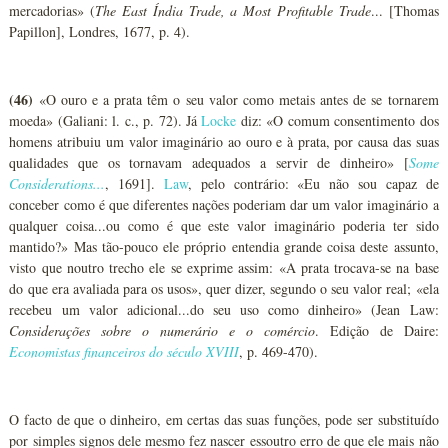
mercadorias» (
The East Índia Trade, a Most Profitable Trade
... [Thomas
Papillon], Londres, 1677, p. 4).
(46)
«O ouro e a prata têm o seu valor como metais antes de se tornarem
moeda» (Galiani: l. c., p. 72). Já
Locke
diz: «O comum consentimento dos
homens atribuiu um valor imaginário ao ouro e à prata, por causa das suas
qualidades que os tornavam adequados a servir de dinheiro» [
Some
Considerations...
, 1691].
Law
, pelo contrário: «Eu não sou capaz de
conceber como é que diferentes nações poderiam dar um valor imaginário a
qualquer coisa...ou como é que este valor imaginário poderia ter sido
mantido?» Mas tão-pouco ele próprio entendia grande coisa deste assunto,
visto que noutro trecho ele se exprime assim: «A prata trocava-se na base
do que era avaliada para os usos», quer dizer, segundo o seu valor real; «ela
recebeu um valor adicional...do seu uso como dinheiro» (Jean Law:
Considerações sobre o numerário e o comércio
. Edição de Daire:
Economistas financeiros do século XVIII
, p. 469-470).
O facto de que o dinheiro, em certas das suas funções, pode ser substituído
por simples signos dele mesmo fez nascer essoutro erro de que ele mais não