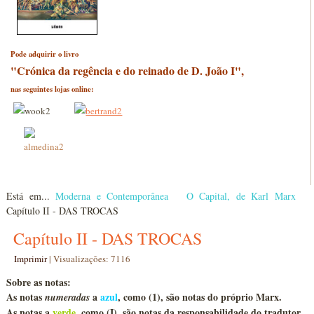
Pode adquirir o livro
"Crónica da regência e do reinado de D. João I",
nas seguintes lojas online:
Está em...
Moderna e Contemporânea
O Capital, de Karl Marx
Capítulo II - DAS TROCAS
Capítulo II - DAS TROCAS
Imprimir
|
Visualizações: 7116
Sobre as notas:
As notas
a
azul
, como
(1)
, são notas do próprio Marx.
numeradas
As notas a
verde
, como (I), são notas da responsabilidade do tradutor.