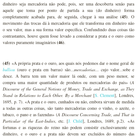
dinheiro seja mercadoria não pode, pois, ser uma descoberta senão para
aquele que toma por ponto de partida a sua (do dinheiro) forma
(45)
completamente acabada para, de seguida, chegar à sua análise
. O
movimento das trocas dá à mercadoria que ele transforma em dinheiro não
o seu valor, mas a sua forma valor específica. Confundindo duas coisas tão
contrastantes, houve quem fosse levado a considerar a prata e o ouro como
(46)
valores puramente imaginários
.
(45)
«A própria prata e o ouro, aos quais nós podemos dar o nome geral de
bullion
(ouro e prata em barras) são...
mercadorias
... cujo valor...sobe e
desce. A barra tem um valor maior lá onde, com um peso menor, se
compra uma maior quantidade de produtos ou mercadorias do país» (
A
Discourse of the General Notions of Money, Trade and Exchange, as They
Stand in Relations to Each Other. By a Merchant
[
S. Clement
], Londres,
1695, p. 7). «A prata e o ouro, cunhados ou não, embora sirvam de medida
a todas as outras coisas, são tanto mercadorias como o vinho, o azeite, o
tabaco, o pano e as fazendas» (
A Discourse Concerning Trade, and That in
Particular of the East-Indies
, etc. [
J. Child
], Londres, 1689, p.2). «As
fortunas e as riquezas do reino não podem consistir exclusivamente em
dinheiro, e o ouro e a prata não devem ser excluídos do número das