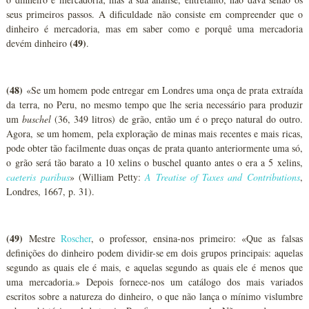
seus primeiros passos. A dificuldade não consiste em compreender que o
dinheiro é mercadoria, mas em saber como e porquê uma mercadoria
(49)
devém dinheiro
.
(48)
«Se um homem pode entregar em Londres uma onça de prata extraída
da terra, no Peru, no mesmo tempo que lhe seria necessário para produzir
um
buschel
(36, 349 litros) de grão, então um é o preço natural do outro.
Agora, se um homem, pela exploração de minas mais recentes e mais ricas,
pode obter tão facilmente duas onças de prata quanto anteriormente uma só,
o grão será tão barato a 10 xelins o buschel quanto antes o era a 5 xelins,
caeteris paribus
» (William Petty:
A Treatise of Taxes and Contributions
,
Londres, 1667, p. 31).
(49)
Mestre
Roscher
, o professor, ensina-nos primeiro: «Que as falsas
definições do dinheiro podem dividir-se em dois grupos principais: aquelas
segundo as quais ele é mais, e aquelas segundo as quais ele é menos que
uma mercadoria.» Depois fornece-nos um catálogo dos mais variados
escritos sobre a natureza do dinheiro, o que não lança o mínimo vislumbre