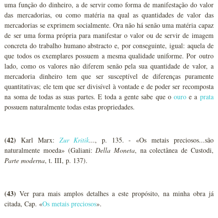
uma função do dinheiro, a de servir como forma de manifestação do valor
das mercadorias, ou como matéria na qual as quantidades de valor das
mercadorias se exprimem socialmente. Ora não há senão uma matéria capaz
de ser uma forma própria para manifestar o valor ou de servir de imagem
concreta do trabalho humano abstracto e, por conseguinte, igual: aquela de
que todos os exemplares possuem a mesma qualidade uniforme. Por outro
lado, como os valores não diferem senão pela sua quantidade de valor, a
mercadoria dinheiro tem que ser susceptível de diferenças puramente
quantitativas; ele tem que ser divisível à vontade e de poder ser recomposta
na soma de todas as suas partes. E toda a gente sabe que o
ouro
e a
prata
possuem naturalmente todas estas propriedades.
(42)
Karl Marx:
Zur Kritik
..., p. 135. - «Os metais preciosos...são
naturalmente moeda» (Galiani:
Della Moneta
, na colectânea de Custodi,
Parte moderna
, t. III, p. 137).
(43)
Ver para mais amplos detalhes a este propósito, na minha obra já
citada, Cap. «
Os metais preciosos
».