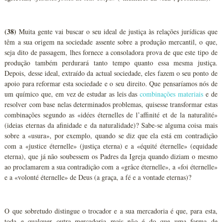
(38)
Muita gente vai buscar o seu ideal de justiça às relações jurídicas que
têm a sua origem na sociedade assente sobre a produção mercantil, o que,
seja dito de passagem, lhes fornece a consoladora prova de que este tipo de
produção também perdurará tanto tempo quanto essa mesma justiça.
Depois, desse ideal, extraído da actual sociedade, eles fazem o seu ponto de
apoio para reformar esta sociedade e o seu direito. Que pensaríamos nós de
um químico que, em vez de estudar as leis das
combinações materiais
e de
resolver com base nelas determinados problemas, quisesse transformar estas
combinações segundo as «idées éternelles de l’affinité et de la naturalité»
(ideias eternas da afinidade e da naturalidade)? Sabe-se alguma coisa mais
sobre a «usura», por exemplo, quando se diz que ela está em contradição
com a «justice éternelle» (justiça eterna) e a «équité éternelle» (equidade
eterna), que já não soubessem os Padres da Igreja quando diziam o mesmo
ao proclamarem a sua contradição com a «grâce éternelle», a «foi éternelle»
e a «volonté éternelle» de Deus (a graça, a fé e a vontade eternas)?
O que sobretudo distingue o trocador e a sua mercadoria é que, para esta,
toda e qualquer outra mercadoria mais não é do que uma forma de