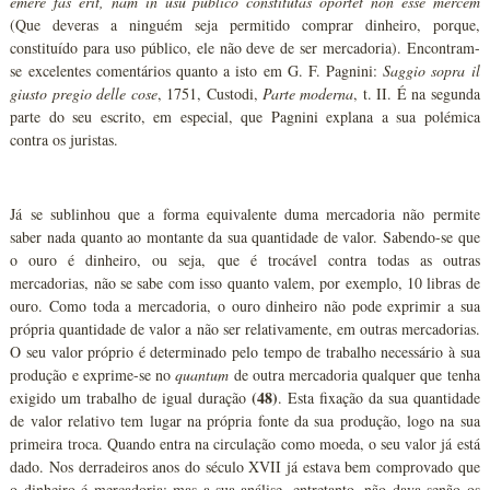
emere fas erit, nam in usu publico constitutas oportet non esse mercem
(Que deveras a ninguém seja permitido comprar dinheiro, porque,
constituído para uso público, ele não deve de ser mercadoria). Encontram-
se excelentes comentários quanto a isto em G. F. Pagnini:
Saggio sopra il
giusto pregio delle cose
, 1751, Custodi,
Parte moderna
, t. II. É na segunda
parte do seu escrito, em especial, que Pagnini explana a sua polémica
contra os juristas.
Já se sublinhou que a forma equivalente duma mercadoria não permite
saber nada quanto ao montante da sua quantidade de valor. Sabendo-se que
o ouro é dinheiro, ou seja, que é trocável contra todas as outras
mercadorias, não se sabe com isso quanto valem, por exemplo, 10 libras de
ouro. Como toda a mercadoria, o ouro dinheiro não pode exprimir a sua
própria quantidade de valor a não ser relativamente, em outras mercadorias.
O seu valor próprio é determinado pelo tempo de trabalho necessário à sua
produção e exprime-se no
quantum
de outra mercadoria qualquer que tenha
(48)
exigido um trabalho de igual duração
. Esta fixação da sua quantidade
de valor relativo tem lugar na própria fonte da sua produção, logo na sua
primeira troca. Quando entra na circulação como moeda, o seu valor já está
dado. Nos derradeiros anos do século XVII já estava bem comprovado que
o dinheiro é mercadoria; mas a sua análise, entretanto, não dava senão os