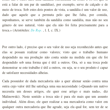
está a falar de um par de sandálias), por exemplo, serve de calçado e de
meio de troca. Sob estes dois pontos de vista, a sandália é um valor de uso,
dado que aquele que a permuta pelo que lhe falta, por comida,
suponhamos, se serve também da sandália como sandália, mas não no seu
género de uso natural, visto que ela não foi feita precisamente para a
troca.» (Aristóteles:
De Rep.
, l. I, c. IX.)
Por outro lado, é preciso que o seu valor de uso seja reconhecido antes que
elas se possam realizar como valores; visto que o trabalho humano
despendido na sua produção não conta senão na medida em que ele foi
despendido sob uma forma que é útil a outros. Ora, só a sua troca pode
demonstrar se este trabalho é útil a outros, ou seja, se o seu produto é capaz
de satisfazer necessidades alheias.
Cada possuidor de dada mercadoria não a quer alienar senão contra uma
outra cujo valor útil lhe satisfaça uma sua necessidade («Quando um nativo
necessita um desses artigos, ele quer esse artigo e mais nada», diz
Malinowski). Neste sentido a troca não é para ele mais que um assunto
individual. Além disso, ele quer realizar a sua mercadoria como valor em
qualquer outra mercadoria que lhe agrade, seja ela qual for, sem ter de se