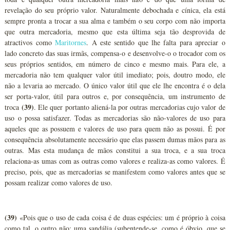
revelação do seu próprio valor. Naturalmente debochada e cínica, ela está
sempre pronta a trocar a sua alma e também o seu corpo com não importa
que outra mercadoria, mesmo que esta última seja tão desprovida de
atractivos como
Maritornes
. A este sentido que lhe falta para apreciar o
lado concreto das suas irmãs, compensa-o e desenvolve-o o trocador com os
seus próprios sentidos, em número de cinco e mesmo mais. Para ele, a
mercadoria não tem qualquer valor útil imediato; pois, doutro modo, ele
não a levaria ao mercado. O único valor útil que ele lhe encontra é o dela
ser porta-valor, útil para outros e, por consequência, um instrumento de
(39)
troca
. Ele quer portanto aliená-la por outras mercadorias cujo valor de
uso o possa satisfazer. Todas as mercadorias são não-valores de uso para
aqueles que as possuem e valores de uso para quem não as possui. É por
consequência absolutamente necessário que elas passem dumas mãos para as
outras. Mas esta mudança de mãos constitui a sua troca, e a sua troca
relaciona-as umas com as outras como valores e realiza-as como valores. É
preciso, pois, que as mercadorias se manifestem como valores antes que se
possam realizar como valores de uso.
(39)
«Pois que o uso de cada coisa é de duas espécies: um é próprio à coisa
como tal, o outro não; uma sandália (subentende-se, como é óbvio, que se