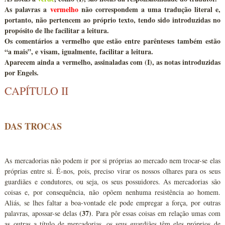
As palavras a
vermelho
não correspondem a uma tradução literal e,
portanto, não pertencem ao próprio texto, tendo sido introduzidas no
propósito de lhe facilitar a leitura.
Os comentários a
vermelho que estão entre parênteses
também estão
“a mais”, e visam, igualmente, facilitar a leitura.
Aparecem ainda a
vermelho
, assinaladas com
(I)
, as notas introduzidas
por Engels.
CAPÍTULO II
DAS TROCAS
As mercadorias não podem ir por si próprias ao mercado nem trocar-se elas
próprias entre si. É-nos, pois, preciso virar os nossos olhares para os seus
guardiães e condutores, ou seja, os seus possuidores. As mercadorias são
coisas e, por consequência, não opõem nenhuma resistência ao homem.
Aliás, se lhes faltar a boa-vontade ele pode empregar a força, por outras
(37)
palavras, apossar-se delas
. Para pôr essas coisas em relação umas com
as outras a título de mercadorias, os seus guardiães têm eles próprios de