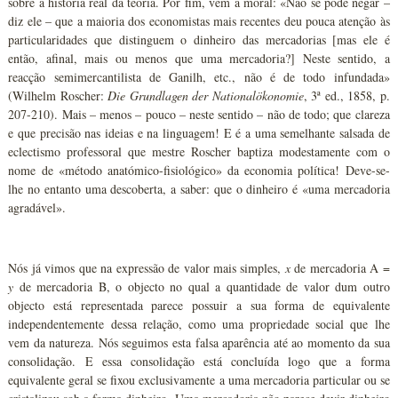
sobre a história real da teoria. Por fim, vem a moral: «Não se pode negar –
diz ele – que a maioria dos economistas mais recentes deu pouca atenção às
particularidades que distinguem o dinheiro das mercadorias [mas ele é
então, afinal, mais ou menos que uma mercadoria?] Neste sentido, a
reacção semimercantilista de Ganilh, etc., não é de todo infundada»
(Wilhelm Roscher:
Die Grundlagen der Nationalökonomie
, 3ª ed., 1858, p.
207-210). Mais – menos – pouco – neste sentido – não de todo; que clareza
e que precisão nas ideias e na linguagem! E é a uma semelhante salsada de
eclectismo professoral que mestre Roscher baptiza modestamente com o
nome de «método anatómico-fisiológico» da economia política! Deve-se-
lhe no entanto uma descoberta, a saber: que o dinheiro é «uma mercadoria
agradável».
Nós já vimos que na expressão de valor mais simples,
x
de mercadoria A =
y
de mercadoria B, o objecto no qual a quantidade de valor dum outro
objecto está representada parece possuir a sua forma de equivalente
independentemente dessa relação, como uma propriedade social que lhe
vem da natureza. Nós seguimos esta falsa aparência até ao momento da sua
consolidação. E essa consolidação está concluída logo que a forma
equivalente geral se fixou exclusivamente a uma mercadoria particular ou se