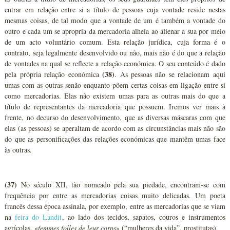
entrar em relação entre si a título de pessoas cuja vontade reside nestas
mesmas coisas, de tal modo que a vontade de um é também a vontade do
outro e cada um se apropria da mercadoria alheia ao alienar a sua por meio
de um acto voluntário comum. Esta relação jurídica, cuja forma é o
contrato, seja legalmente desenvolvido ou não, mais não é do que a relação
de vontades na qual se reflecte a relação económica. O seu conteúdo é dado
(38)
pela própria relação económica
. As pessoas não se relacionam aqui
umas com as outras senão enquanto põem certas coisas em ligação entre si
como mercadorias. Elas não existem umas para as outras mais do que a
título de representantes da mercadoria que possuem. Iremos ver mais à
frente, no decurso do desenvolvimento, que as diversas máscaras com que
elas (as pessoas) se aperaltam de acordo com as circunstâncias mais não são
do que as personificações das relações económicas que mantêm umas face
às outras.
(37)
No século XII, tão nomeado pela sua piedade, encontram-se com
frequência por entre as mercadorias coisas muito delicadas. Um poeta
francês dessa época assinala, por exemplo, entre as mercadorias que se viam
na
feira do Landit
, ao lado dos tecidos, sapatos, couros e instrumentos
agrícolas, «
femmes folles de leur corps
» (“mulheres da vida”, prostitutas).