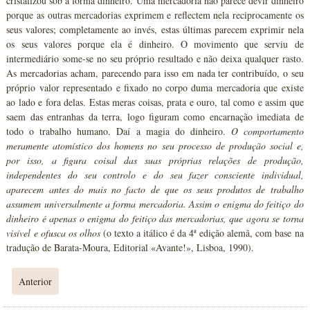
cristalizou sob a forma dinheiro. Uma mercadoria não parece devir dinheiro
porque as outras mercadorias exprimem e reflectem nela reciprocamente os
seus valores; completamente ao invés, estas últimas parecem exprimir nela
os seus valores porque ela é dinheiro. O movimento que serviu de
intermediário some-se no seu próprio resultado e não deixa qualquer rasto.
As mercadorias acham, parecendo para isso em nada ter contribuído, o seu
próprio valor representado e fixado no corpo duma mercadoria que existe
ao lado e fora delas. Estas meras coisas, prata e ouro, tal como e assim que
saem das entranhas da terra, logo figuram como encarnação imediata de
todo o trabalho humano. Daí a magia do dinheiro.
O comportamento
meramente atomístico dos homens no seu processo de produção social e,
por isso, a figura coisal das suas próprias relações de produção,
independentes do seu controlo e do seu fazer consciente individual,
aparecem antes do mais no facto de que os seus produtos de trabalho
assumem universalmente a forma mercadoria. Assim o enigma do feitiço do
dinheiro é apenas o enigma do feitiço das mercadorias, que agora se torna
visível e ofusca os olhos
(o texto a itálico é da 4ª edição alemã, com base na
tradução de Barata-Moura, Editorial «Avante!», Lisboa, 1990).
Anterior