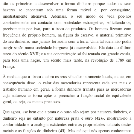
são os primeiros a desenvolver a forma dinheiro porque todos os seus
haveres se encontram sob uma forma móvel e, por conseguinte,
imediatamente alienável. Ademais, o seu modo de vida põe-nos
constantemente em contacto com sociedades estrangeiras, solicitando-os,
precisamente por isso, para a troca de produtos. Os homens fizeram com
frequência do próprio homem, na figura do escravo, o material primitivo
do seu dinheiro; mas jamais foi assim com a terra. Uma tal ideia não podia
surgir senão numa sociedade burguesa já desenvolvida. Ela data do último
terço do século XVII; e a sua concretização só foi tentada em grande escala,
para toda uma nação, um século mais tarde, na revolução de 1789 em
França.
À medida que a troca quebra os seus vínculos puramente locais, e que, em
consequência disso, o valor das mercadorias representa cada vez mais o
trabalho humano em geral, a forma dinheiro transita para as mercadorias
cuja natureza as torna aptas a preencher a função social de equivalente
geral, ou seja, os metais preciosos.
Que agora, «se bem que a prata e o ouro não sejam por natureza dinheiro, o
(42)
dinheiro seja no entanto por natureza prata e ouro
», mostram-no a
conformidade e a analogia existentes entre as propriedades naturais destes
(43)
metais e as funções do dinheiro
. Mas até aqui nós apenas conhecemos