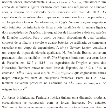
nacionalidades, nomeadamente a
King’s German Legion
, inicialmente um
corpo de infantaria ligeira formado com base nos refugiados de Hanôver
após a invasão do Eleitorado pelos Franceses, em maio de 1803. As
expetativas de recrutamento ultrapassaram consideravelmente o previsto e,
ao longo das Guerras Napoleónicas, a
King’s German Legion
organizou
oito batalhões de infantaria de linha e dois batalhões de infantaria ligeira,
dois esquadrões de Dragões, três esquadrões de Hussardos e dois esquadrões
de Dragões Ligeiros. Para o apoio de fogos, dispunham de duas baterias
(
troops
) de artilharia a cavalo e quatro baterias de artilharia de campanha
(apeada) e um corpo de engenheiros. A
king’s German Legion
constituía
um corpo de tropas de elevada qualidade. Na Península Ibérica estiveram
presentes todos os batalhões - os 6º, 7º e 8º apenas limitaram-se à costa leste
de Espanha em 1812 e 1813 - os esquadrões de Dragões e parte dos
Hussardos. Também esteve na costa leste de Espanha, de 1812 a 1814, o
chamado
Dillon’s Regiment
e o
De Roll’s Regiment
que englobavam várias
tropas estrangeiras além de emigrados franceses. Entre 1811 e 1814,
também estiveram presentes na Península os
Chasseurs Britaniques
, de
22
origem francesa
.
As forças britânicas na Península Ibérica tinham uma dimensão modesta,
especialmente se comparada com as forças francesas. No entanto,
Wellington foi constantemente pressionado para não colocar em risco o