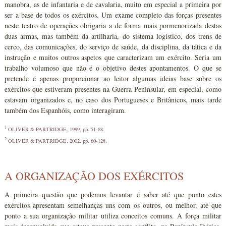
manobra, as de infantaria e de cavalaria, muito em especial a primeira por
ser a base de todos os exércitos. Um exame completo das forças presentes
neste teatro de operações obrigaria a de forma mais pormenorizada destas
duas armas, mas também da artilharia, do sistema logístico, dos trens de
cerco, das comunicações, do serviço de saúde, da disciplina, da tática e da
instrução e muitos outros aspetos que caracterizam um exército. Seria um
trabalho volumoso que não é o objetivo destes apontamentos. O que se
pretende é apenas proporcionar ao leitor algumas ideias base sobre os
exércitos que estiveram presentes na Guerra Peninsular, em especial, como
estavam organizados e, no caso dos Portugueses e Britânicos, mais tarde
também dos Espanhóis, como interagiram.
1
OLIVER & PARTRIDGE, 1999, pp. 51-88.
2
OLIVER & PARTRIDGE, 2002, pp. 60-128.
A ORGANIZAÇÃO DOS EXÉRCITOS
A primeira questão que podemos levantar é saber até que ponto estes
exércitos apresentam semelhanças uns com os outros, ou melhor, até que
ponto a sua organização militar utiliza conceitos comuns. A força militar