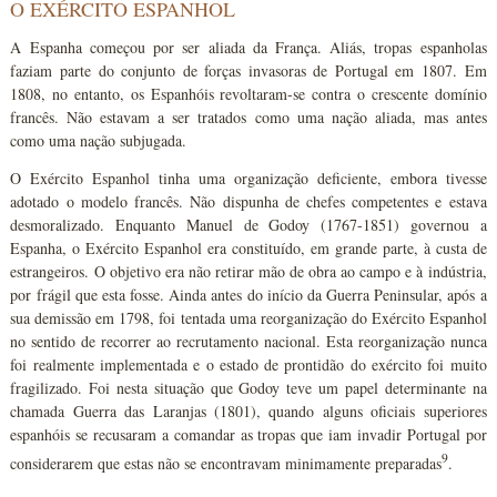
O EXÉRCITO ESPANHOL
A Espanha começou por ser aliada da França. Aliás, tropas espanholas
faziam parte do conjunto de forças invasoras de Portugal em 1807. Em
1808, no entanto, os Espanhóis revoltaram-se contra o crescente domínio
francês. Não estavam a ser tratados como uma nação aliada, mas antes
como uma nação subjugada.
O Exército Espanhol tinha uma organização deficiente, embora tivesse
adotado o modelo francês. Não dispunha de chefes competentes e estava
desmoralizado. Enquanto Manuel de Godoy (1767-1851) governou a
Espanha, o Exército Espanhol era constituído, em grande parte, à custa de
estrangeiros. O objetivo era não retirar mão de obra ao campo e à indústria,
por frágil que esta fosse. Ainda antes do início da Guerra Peninsular, após a
sua demissão em 1798, foi tentada uma reorganização do Exército Espanhol
no sentido de recorrer ao recrutamento nacional. Esta reorganização nunca
foi realmente implementada e o estado de prontidão do exército foi muito
fragilizado. Foi nesta situação que Godoy teve um papel determinante na
chamada Guerra das Laranjas (1801), quando alguns oficiais superiores
espanhóis se recusaram a comandar as tropas que iam invadir Portugal por
9
considerarem que estas não se encontravam minimamente preparadas
.