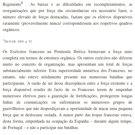
8
Regimento
. As baixas e as dificuldades em recompletamentos, as
reorganizações que por força das circunstâncias era necessário fazer, o
número elevado de forças destacadas, faziam que os efetivos disponíveis
raramente (provavelmente nunca) correspondessem aos respetivos quadros
orgânicos.
8
McNAB, 2009, p. 52.
Os Exércitos franceses na Península Ibérica formavam a força mais
completa em termos de estrutura orgânica. Os outros exércitos não diferem
muito no conceito de organização, mas apresentam um total de forças
substancialmente inferior. Esta superioridade numérica dos Franceses, no
entanto, não esteve nitidamente presente nas numerosas batalhas que
participaram. A razão de ser dessa discrepância entre a força existente e a
força disponível resulta do facto de os Franceses terem de empenhar
numerosos efetivos para a guarnição de fortificações, protegerem longas
linhas de comunicações ou enfrentarem os numerosos grupos de
guerrilheiros que não desperdiçavam a oportunidade de atacar uma pequena
força que se deslocasse isolada. A maior parte das tropas francesas estava,
desta forma, empenhada na ocupação da Espanha – durante algum tempo,
de Portugal – e não a participar nas batalhas.