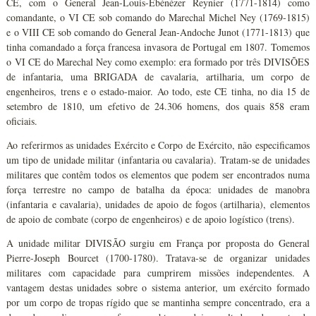
CE, com o General Jean-Louis-Ébénézer Reynier (1771-1814) como
comandante, o VI CE sob comando do Marechal Michel Ney (1769-1815)
e o VIII CE sob comando do General Jean-Andoche Junot (1771-1813) que
tinha comandado a força francesa invasora de Portugal em 1807. Tomemos
o VI CE do Marechal Ney como exemplo: era formado por três DIVISÕES
de infantaria, uma BRIGADA de cavalaria, artilharia, um corpo de
engenheiros, trens e o estado-maior. Ao todo, este CE tinha, no dia 15 de
setembro de 1810, um efetivo de 24.306 homens, dos quais 858 eram
oficiais.
Ao referirmos as unidades Exército e Corpo de Exército, não especificamos
um tipo de unidade militar (infantaria ou cavalaria). Tratam-se de unidades
militares que contêm todos os elementos que podem ser encontrados numa
força terrestre no campo de batalha da época: unidades de manobra
(infantaria e cavalaria), unidades de apoio de fogos (artilharia), elementos
de apoio de combate (corpo de engenheiros) e de apoio logístico (trens).
A unidade militar DIVISÃO surgiu em França por proposta do General
Pierre-Joseph Bourcet (1700-1780). Tratava-se de organizar unidades
militares com capacidade para cumprirem missões independentes. A
vantagem destas unidades sobre o sistema anterior, um exército formado
por um corpo de tropas rígido que se mantinha sempre concentrado, era a