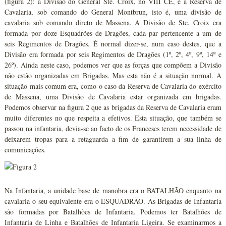
(figura 2): a Divisão do General Ste. Croix, no VIII CE, e a Reserva de
Cavalaria, sob comando do General Montbrun, isto é, uma divisão de
cavalaria sob comando direto de Massena. A Divisão de Ste. Croix era
formada por doze Esquadrões de Dragões, cada par pertencente a um de
seis Regimentos de Dragões. É normal dizer-se, num caso destes, que a
Divisão era formada por seis Regimentos de Dragões (1º, 2º, 4º, 9º, 14º e
26º). Ainda neste caso, podemos ver que as forças que compõem a Divisão
não estão organizadas em Brigadas. Mas esta não é a situação normal. A
situação mais comum era, como o caso da Reserva de Cavalaria do exército
de Massena, uma Divisão de Cavalaria estar organizada em brigadas.
Podemos observar na figura 2 que as brigadas da Reserva de Cavalaria eram
muito diferentes no que respeita a efetivos. Esta situação, que também se
passou na infantaria, devia-se ao facto de os Franceses terem necessidade de
deixarem tropas para a retaguarda a fim de garantirem a sua linha de
comunicações.
Na Infantaria, a unidade base de manobra era o BATALHÃO enquanto na
cavalaria o seu equivalente era o ESQUADRÃO. As Brigadas de Infantaria
são formadas por Batalhões de Infantaria. Podemos ter Batalhões de
Infantaria de Linha e Batalhões de Infantaria Ligeira. Se examinarmos a