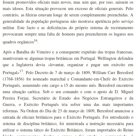
fossem promovidos oficiais mais novos, mas sem que, por isso, saíssem os
mais idosos. Esta situação provocou um excesso de oficiais generais. Pelo
contrário, as fileiras estavam longe de serem completamente preenchidas. A
generalidade da população portuguesa não mostrava apetência pelo serviço
militar. Este facto e as deficiências do próprio sistema de recrutamento
provocaram sempre uma falta de homens para preencherem os lugares nos
16
quadros orgânicos
.
Após a Batalha do Vimeiro e a consequente expulsão das tropas francesas,
mantiveram-se algumas tropas britânicas em Portugal. Wellington defendeu
que a Inglaterra devia «levantar, organizar e pagar um exército em
17
Portugal»
. Pelo Decreto de 7 de março de 1809, William Carr Beresford
(1768-1856) foi nomeado marechal e Comandante-em-Chefe do Exército
Português, assumindo este cargo a 15 do mesmo mês. Beresford encontrou
uma situação caótica. Sob o seu comando e com o apoio de D. Miguel
Pereira Forjaz, Secretário de Estado dos Negócios Estrangeiros e da
Guerra, o Exército Português iria sofrer uma das mais importantes
reformas. Na Ordem do Dia de 23 de março de 1809, Beresford anunciou a
entrada de oficiais britânicos para o Exército Português. Foi introduzido o
sistema de disciplina britânico, foi ministrada a instrução necessária para
utilizar o sistema tático do Exército Britânico, foram importados do Reino