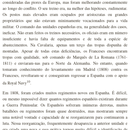
consideradas das piores da Europa, mas foram melhorando constantemente
ao longo do conflito. O seu treino era, na melhor das hipóteses, rudimentar.
Os postos mais elevados eram ocupados por aristocratas ou grandes
proprietários que não estavam minimamente vocacionados para a vida
militar. O comando das unidades espanholas era, na generalidade dos casos,
ineficaz. Não eram feitos os treinos necessários, os oficiais eram em número
insuficiente e havia falta de equipamentos e de toda a espécie de
abastecimentos. Na Cavalaria, apenas um terço das tropas dispunha de
montadas. Apesar de todas estas deficiências, os Franceses encontraram
tropas com qualidade, sob comando do Marquês de La Romana (1761-
1811) e enviaram-nas para o Norte da Alemanha. No entanto, quando
tomaram conhecimento do levantamento em Madrid (1808) contra os
Franceses, revoltaram-se e conseguiram regressar a Espanha com o apoio
10
da Royal Navy
.
Em 1808, foram criados muitos regimentos novos em Espanha. É difícil,
ou mesmo impossível dizer quantos regimentos espanhóis existiram durante
a Guerra Peninsular. Os Espanhóis sofreram inúmeras derrotas, muitos
batalhões ou regimentos foram quase destruídos, mas mostraram sempre
uma notável vontade e capacidade de se reorganizarem para continuarem a
luta. Nessa reorganização, frequentemente desaparecia a anterior unidade e
era criada uma nova e essa prática tornou muito difícil a identificação de