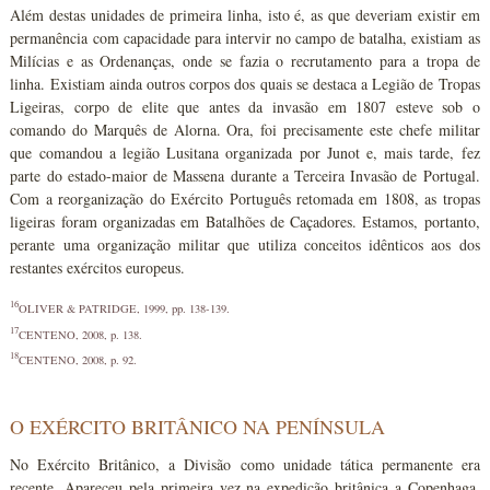
Além destas unidades de primeira linha, isto é, as que deveriam existir em
permanência com capacidade para intervir no campo de batalha, existiam as
Milícias e as Ordenanças, onde se fazia o recrutamento para a tropa de
linha. Existiam ainda outros corpos dos quais se destaca a Legião de Tropas
Ligeiras, corpo de elite que antes da invasão em 1807 esteve sob o
comando do Marquês de Alorna. Ora, foi precisamente este chefe militar
que comandou a legião Lusitana organizada por Junot e, mais tarde, fez
parte do estado-maior de Massena durante a Terceira Invasão de Portugal.
Com a reorganização do Exército Português retomada em 1808, as tropas
ligeiras foram organizadas em Batalhões de Caçadores. Estamos, portanto,
perante uma organização militar que utiliza conceitos idênticos aos dos
restantes exércitos europeus.
16
OLIVER & PATRIDGE, 1999, pp. 138-139.
17
CENTENO, 2008, p. 138.
18
CENTENO, 2008, p. 92.
O EXÉRCITO BRITÂNICO NA PENÍNSULA
No Exército Britânico, a Divisão como unidade tática permanente era
recente. Apareceu pela primeira vez na expedição britânica a Copenhaga,