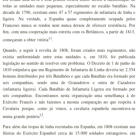
todas as unidades mais pequenas, especialmente no escalão batalhão. Na
década de 1790, existiam entre 47 a 57 regimentos de infantaria de linha e
ligeira. Na verdade, a Espanha quase completamente ocupada pelos
Franceses nunca se rendeu nem nunca deixou de oferecer resistência. Por
fim, com uma cooperação mais estreita com os Britânicos, a partir de 1813,
11
começaram a obter vitória
.
Quando, a seguir à revolta de 1808, foram criados mais regimentos, não
existia uniformidade entre estas unidades e, em 1810, foi publicada
legislação no sentido de resolver este problema. O Decreto de 1 de junho de
1810 estipulava que um Regimento de Infantaria de Linha deveria ter 2.554
homens distribuídos por três Batalhões e que cada Batalhão era formado por
seis companhias, sendo uma de Granadeiros e outra de Cazadores
(infantaria ligeira). Cada Batalhão de Infantaria Ligeira era formado por
seis companhias. Encontramos nesta organização uma semelhança à do
Exército Francês e não fazemos a mesma comparação no que respeita à
Cavalaria porque, como já vimos, a cavalaria espanhola encontrava-se
12
numa grande penúria
.
Para além das tropas de linha recrutadas em Espanha, em 1808 existiam nas
fileiras do Exército Espanhol cerca de 15.000 soldados estrangeiros, em