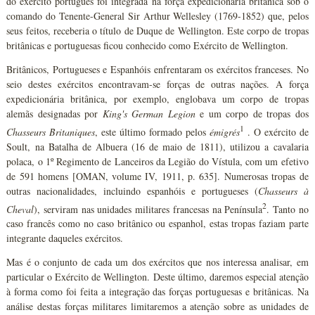
do exército português foi integrada na força expedicionária britânica sob o
comando do Tenente-General Sir Arthur Wellesley (1769-1852) que, pelos
seus feitos, receberia o título de Duque de Wellington. Este corpo de tropas
britânicas e portuguesas ficou conhecido como Exército de Wellington.
Britânicos, Portugueses e Espanhóis enfrentaram os exércitos franceses. No
seio destes exércitos encontravam-se forças de outras nações. A força
expedicionária britânica, por exemplo, englobava um corpo de tropas
alemãs designadas por
King's German Legion
e um corpo de tropas dos
1
Chasseurs Britaniques
, este último formado pelos
émigrés
. O exército de
Soult, na Batalha de Albuera (16 de maio de 1811), utilizou a cavalaria
polaca, o 1º Regimento de Lanceiros da Legião do Vístula, com um efetivo
de 591 homens [OMAN, volume IV, 1911, p. 635]. Numerosas tropas de
outras nacionalidades, incluindo espanhóis e portugueses (
Chasseurs à
2
Cheval
), serviram nas unidades militares francesas na Península
. Tanto no
caso francês como no caso britânico ou espanhol, estas tropas faziam parte
integrante daqueles exércitos.
Mas é o conjunto de cada um dos exércitos que nos interessa analisar, em
particular o Exército de Wellington. Deste último, daremos especial atenção
à forma como foi feita a integração das forças portuguesas e britânicas. Na
análise destas forças militares limitaremos a atenção sobre as unidades de