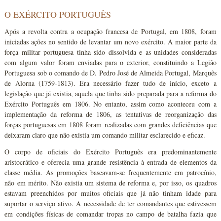
O EXÉRCITO PORTUGUÊS
Após a revolta contra a ocupação francesa de Portugal, em 1808, foram
iniciadas ações no sentido de levantar um novo exército. A maior parte da
força militar portuguesa tinha sido dissolvida e as unidades consideradas
com algum valor foram enviadas para o exterior, constituindo a Legião
Portuguesa sob o comando de D. Pedro José de Almeida Portugal, Marquês
de Alorna (1759-1813). Era necessário fazer tudo de início, exceto a
legislação que já existia, aquela que tinha sido preparada para a reforma do
Exército Português em 1806. No entanto, assim como aconteceu com a
implementação da reforma de 1806, as tentativas de reorganização das
forças portuguesas em 1808 foram realizadas com grandes deficiências que
deixaram claro que não existia um comando militar esclarecido e eficaz.
O corpo de oficiais do Exército Português era predominantemente
aristocrático e oferecia uma grande resistência à entrada de elementos da
classe média. As promoções baseavam-se frequentemente em patrocínio,
não em mérito. Não existia um sistema de reforma e, por isso, os quadros
estavam preenchidos por muitos oficiais que já não tinham idade para
suportar o serviço ativo. A necessidade de ter comandantes que estivessem
em condições físicas de comandar tropas no campo de batalha fazia que