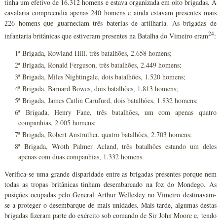
tinha um efetivo de 16.312 homens e estava organizada em oito brigadas. A
cavalaria compreendia apenas 240 homens e ainda estavam presentes mais
226 homens que guarneciam três baterias de artilharia. As brigadas de
24
infantaria britânicas que estiveram presentes na Batalha do Vimeiro eram
:
1ª Brigada, Rowland Hill, três batalhões, 2.658 homens;
2ª Brigada, Ronald Ferguson, três batalhões, 2.449 homens;
3ª Brigada, Miles Nightingale, dois batalhões, 1.520 homens;
4ª Brigada, Barnard Bowes, dois batalhões, 1.813 homens;
5ª Brigada, James Catlin Carufurd, dois batalhões, 1.832 homens;
6ª Brigada, Henry Fane, três batalhões, um com apenas quatro
companhias, 2.005 homens;
7ª Brigada, Robert Anstruther, quatro batalhões, 2.703 homens;
8ª Brigada, Wroth Palmer Acland, três batalhões estando um deles
apenas com duas companhias, 1.332 homens.
Verifica-se uma grande disparidade entre as brigadas presentes porque nem
todas as tropas britânicas tinham desembarcado na foz do Mondego. As
posições ocupadas pelo General Arthur Wellesley no Vimeiro destinavam-
se a proteger o desembarque de mais unidades. Mais tarde, algumas destas
brigadas fizeram parte do exército sob comando de Sir John Moore e, tendo