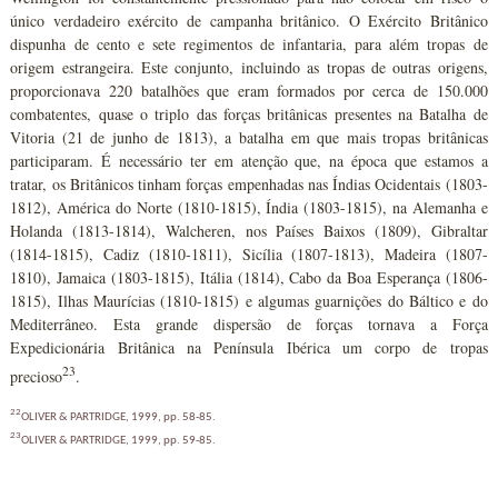
único verdadeiro exército de campanha britânico. O Exército Britânico
dispunha de cento e sete regimentos de infantaria, para além tropas de
origem estrangeira. Este conjunto, incluindo as tropas de outras origens,
proporcionava 220 batalhões que eram formados por cerca de 150.000
combatentes, quase o triplo das forças britânicas presentes na Batalha de
Vitoria (21 de junho de 1813), a batalha em que mais tropas britânicas
participaram. É necessário ter em atenção que, na época que estamos a
tratar, os Britânicos tinham forças empenhadas nas Índias Ocidentais (1803-
1812), América do Norte (1810-1815), Índia (1803-1815), na Alemanha e
Holanda (1813-1814), Walcheren, nos Países Baixos (1809), Gibraltar
(1814-1815), Cadiz (1810-1811), Sicília (1807-1813), Madeira (1807-
1810), Jamaica (1803-1815), Itália (1814), Cabo da Boa Esperança (1806-
1815), Ilhas Maurícias (1810-1815) e algumas guarnições do Báltico e do
Mediterrâneo. Esta grande dispersão de forças tornava a Força
Expedicionária Britânica na Península Ibérica um corpo de tropas
23
precioso
.
22
OLIVER & PARTRIDGE, 1999, pp. 58-85.
23
OLIVER & PARTRIDGE, 1999, pp. 59-85.