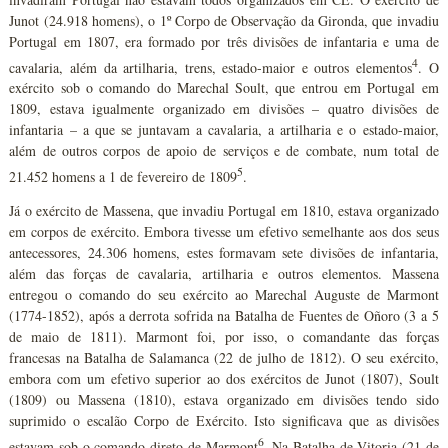
Junot (24.918 homens), o 1º Corpo de Observação da Gironda, que invadiu
Portugal em 1807, era formado por três divisões de infantaria e uma de
4
cavalaria, além da artilharia, trens, estado-maior e outros elementos
. O
exército sob o comando do Marechal Soult, que entrou em Portugal em
1809, estava igualmente organizado em divisões – quatro divisões de
infantaria – a que se juntavam a cavalaria, a artilharia e o estado-maior,
além de outros corpos de apoio de serviços e de combate, num total de
5
21.452 homens a 1 de fevereiro de 1809
.
Já o exército de Massena, que invadiu Portugal em 1810, estava organizado
em corpos de exército. Embora tivesse um efetivo semelhante aos dos seus
antecessores, 24.306 homens, estes formavam sete divisões de infantaria,
além das forças de cavalaria, artilharia e outros elementos. Massena
entregou o comando do seu exército ao Marechal Auguste de Marmont
(1774-1852), após a derrota sofrida na Batalha de Fuentes de Oñoro (3 a 5
de maio de 1811). Marmont foi, por isso, o comandante das forças
francesas na Batalha de Salamanca (22 de julho de 1812). O seu exército,
embora com um efetivo superior ao dos exércitos de Junot (1807), Soult
(1809) ou Massena (1810), estava organizado em divisões tendo sido
suprimido o escalão Corpo de Exército. Isto significava que as divisões
6
estavam sob o comando direto de Marmont
. Na Batalha de Vitoria (21 de