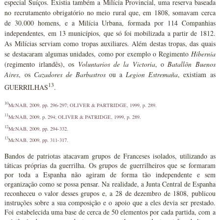
especial Suíços. Existia também a Milícia Provincial, uma reserva baseada
no recrutamento obrigatório no meio rural que, em 1808, somavam cerca
de 30.000 homens, e a Milícia Urbana, formada por 114 Companhias
independentes, em 13 municípios, que só foi mobilizada a partir de 1812.
As Milícias serviam como tropas auxiliares. Além destas tropas, das quais
se destacaram algumas unidades, como por exemplo o Regimento
Hibernia
(regimento irlandês), os
Voluntarios de la Victoria
, o
Batallõn Buenos
Aires
, os
Cazadores de Barbastros
ou a
Legion Estremaña
, existiam as
13
GUERRILHAS
.
10
McNAB, 2009, pp. 296-297; OLIVER & PARTRIDGE, 1999, p. 289.
11
McNAB, 2009, p. 294; OLIVER & PATRIDGE, 1999, p. 289.
12
McNAB, 2009, pp. 294-332.
13
McNAB, 2009, pp. 311-317.
Bandos de patriotas atacavam grupos de Franceses isolados, utilizando as
táticas próprias da guerrilha. Os grupos de guerrilheiros que se formaram
por toda a Espanha não agiram de forma tão independente e sem
organização como se possa pensar. Na realidade, a Junta Central de Espanha
reconheceu o valor desses grupos e, a 28 de dezembro de 1808, publicou
instruções sobre a sua composição e o apoio que a eles devia ser prestado.
Foi estabelecida uma base de cerca de 50 elementos por cada partida, com a