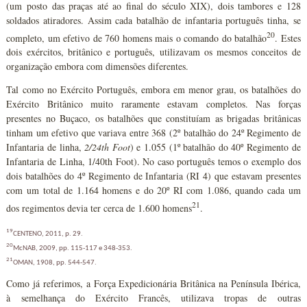
(um posto das praças até ao final do século XIX), dois tambores e 128
soldados atiradores. Assim cada batalhão de infantaria português tinha, se
20
completo, um efetivo de 760 homens mais o comando do batalhão
. Estes
dois exércitos, britânico e português, utilizavam os mesmos conceitos de
organização embora com dimensões diferentes.
Tal como no Exército Português, embora em menor grau, os batalhões do
Exército Britânico muito raramente estavam completos. Nas forças
presentes no Buçaco, os batalhões que constituíam as brigadas britânicas
tinham um efetivo que variava entre 368 (2º batalhão do 24º Regimento de
Infantaria de linha,
2/24th Foot
) e 1.055 (1º batalhão do 40º Regimento de
Infantaria de Linha, 1/40th Foot). No caso português temos o exemplo dos
dois batalhões do 4º Regimento de Infantaria (RI 4) que estavam presentes
com um total de 1.164 homens e do 20º RI com 1.086, quando cada um
21
dos regimentos devia ter cerca de 1.600 homens
.
19
CENTENO, 2011, p. 29.
20
McNAB, 2009, pp. 115-117 e 348-353.
21
OMAN, 1908, pp. 544-547.
Como já referimos, a Força Expedicionária Britânica na Península Ibérica,
à semelhança do Exército Francês, utilizava tropas de outras