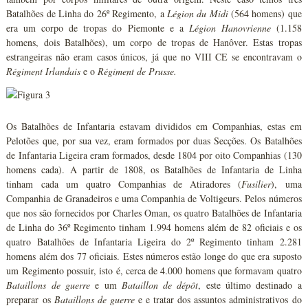
Batalhões de Linha do 26º Regimento, a
Légion du Midi
(564 homens) que
era um corpo de tropas do Piemonte e a
Légion Hanovrienne
(1.158
homens, dois Batalhões), um corpo de tropas de Hanôver. Estas tropas
estrangeiras não eram casos únicos, já que no VIII CE se encontravam o
Régiment Irlandais
e o
Régiment de Prusse.
Os Batalhões de Infantaria estavam divididos em Companhias, estas em
Pelotões que, por sua vez, eram formados por duas Secções. Os Batalhões
de Infantaria Ligeira eram formados, desde 1804 por oito Companhias (130
homens cada). A partir de 1808, os Batalhões de Infantaria de Linha
tinham cada um quatro Companhias de Atiradores (
Fusilier
), uma
Companhia de Granadeiros e uma Companhia de Voltigeurs. Pelos números
que nos são fornecidos por Charles Oman, os quatro Batalhões de Infantaria
de Linha do 36º Regimento tinham 1.994 homens além de 82 oficiais e os
quatro Batalhões de Infantaria Ligeira do 2º Regimento tinham 2.281
homens além dos 77 oficiais. Estes números estão longe do que era suposto
um Regimento possuir, isto é, cerca de 4.000 homens que formavam quatro
Bataillons de guerre
e um
Bataillon de dépôt
, este último destinado a
preparar os
Bataillons de guerre
e e tratar dos assuntos administrativos do