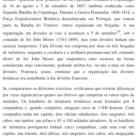
de 16 de agosto a 5 de setembro de 1807, também conhecida como
Segunda Batalha de Copenhaga. Durante a Guerra Peninsular, 1808-1814, a
Força Expedicionária Britânica desembarcada em Portugal, que tomou
parte na Batalha do Vimeiro, estava organizada em brigadas. A sua
19
organização em divisões só veio a acontecer a 5 de setembro
, sob o
comando de Sir John Moore (1761-1809), mas estas divisões tinham um
carácter temporário. Cada Divisão era composta por duas ou três brigadas
de infantaria, enquanto a cavalaria e a artilharia permaneciam sob comando
direto de Sir John Moore que empenhava estes recursos da forma
considerada mais conveniente, podendo atribuí-los, ou não a uma ou mais
divisões. Podemos, assim, constatar que a organização das divisões
britânicas era semelhante à das divisões francesas.
Se compararmos os diferentes exércitos, verificamos que existem diferenças
por vezes significativas quanto aos efetivos que compõem os vários tipos de
unidades. Os batalhões de infantaria britânicos eram formados por 8
companhias e, quando completos, atingiam cerca de 1.000 homens. Cada
companhia tinha um capitão, dois oficiais subalternos, dois sargentos, três
cabos, um tambor, um pífaro e 85 a 100 soldados atiradores. Já os batalhões
de infantaria portugueses tinham cinco companhias, cada uma com um
capitão, um tenente, dois alferes, seis sargentos, seis cabos, seis anspeçadas