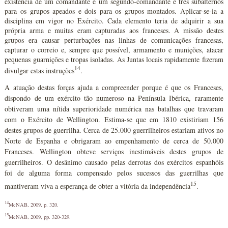
existência de um comandante e um segundo-comandante e três subalternos
para os grupos apeados e dois para os grupos montados. Aplicar-se-ia a
disciplina em vigor no Exército. Cada elemento teria de adquirir a sua
própria arma e muitas eram capturadas aos franceses. A missão destes
grupos era causar perturbações nas linhas de comunicações francesas,
capturar o correio e, sempre que possível, armamento e munições, atacar
pequenas guarnições e tropas isoladas. As Juntas locais rapidamente fizeram
14
divulgar estas instruções
.
A atuação destas forças ajuda a compreender porque é que os Franceses,
dispondo de um exército tão numeroso na Península Ibérica, raramente
obtiveram uma nítida superioridade numérica nas batalhas que travaram
com o Exército de Wellington. Estima-se que em 1810 existiriam 156
destes grupos de guerrilha. Cerca de 25.000 guerrilheiros estariam ativos no
Norte de Espanha e obrigaram ao empenhamento de cerca de 50.000
Franceses. Wellington obteve serviços inestimáveis destes grupos de
guerrilheiros. O desânimo causado pelas derrotas dos exércitos espanhóis
foi de alguma forma compensado pelos sucessos das guerrilhas que
15
mantiveram viva a esperança de obter a vitória da independência
.
14
McNAB, 2009, p. 320.
15
McNAB, 2009, pp. 320-329.