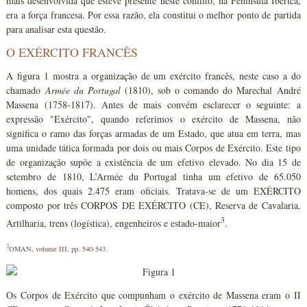
mais desenvolvida que esteve presente neste conflito, na Península Ibérica,
era a força francesa. Por essa razão, ela constitui o melhor ponto de partida
para analisar esta questão.
O EXÉRCITO FRANCÊS
A figura 1 mostra a organização de um exército francês, neste caso a do
chamado
Armée du Portugal
(1810), sob o comando do Marechal André
Massena (1758-1817). Antes de mais convém esclarecer o seguinte: a
expressão "Exército", quando referimos o exército de Massena, não
significa o ramo das forças armadas de um Estado, que atua em terra, mas
uma unidade tática formada por dois ou mais Corpos de Exército. Este tipo
de organização supõe a existência de um efetivo elevado. No dia 15 de
setembro de 1810, L’Armée du Portugal tinha um efetivo de 65.050
homens, dos quais 2.475 eram oficiais. Tratava-se de um EXÉRCITO
composto por três CORPOS DE EXÉRCITO (CE), Reserva de Cavalaria,
3
Artilharia, trens (logística), engenheiros e estado-maior
.
3
OMAN, volume III, pp. 540-543.
Os Corpos de Exército que compunham o exército de Massena eram o II