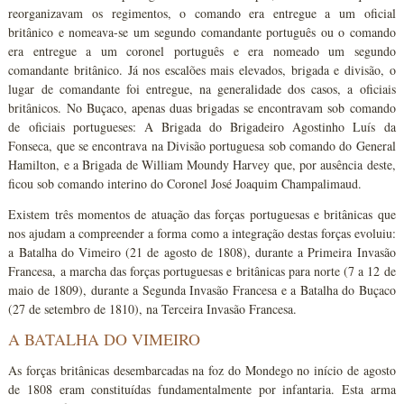
reorganizavam os regimentos, o comando era entregue a um oficial
britânico e nomeava-se um segundo comandante português ou o comando
era entregue a um coronel português e era nomeado um segundo
comandante britânico. Já nos escalões mais elevados, brigada e divisão, o
lugar de comandante foi entregue, na generalidade dos casos, a oficiais
britânicos. No Buçaco, apenas duas brigadas se encontravam sob comando
de oficiais portugueses: A Brigada do Brigadeiro Agostinho Luís da
Fonseca, que se encontrava na Divisão portuguesa sob comando do General
Hamilton, e a Brigada de William Moundy Harvey que, por ausência deste,
ficou sob comando interino do Coronel José Joaquim Champalimaud.
Existem três momentos de atuação das forças portuguesas e britânicas que
nos ajudam a compreender a forma como a integração destas forças evoluiu:
a Batalha do Vimeiro (21 de agosto de 1808), durante a Primeira Invasão
Francesa, a marcha das forças portuguesas e britânicas para norte (7 a 12 de
maio de 1809), durante a Segunda Invasão Francesa e a Batalha do Buçaco
(27 de setembro de 1810), na Terceira Invasão Francesa.
A BATALHA DO VIMEIRO
As forças britânicas desembarcadas na foz do Mondego no início de agosto
de 1808 eram constituídas fundamentalmente por infantaria. Esta arma