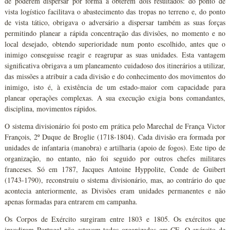
de poderem dispersar por forma a obterem dois resultados: do ponto de
vista logístico facilitava o abastecimento das tropas no terreno e, do ponto
de vista tático, obrigava o adversário a dispersar também as suas forças
permitindo planear a rápida concentração das divisões, no momento e no
local desejado, obtendo superioridade num ponto escolhido, antes que o
inimigo conseguisse reagir e reagrupar as suas unidades. Esta vantagem
significativa obrigava a um planeamento cuidadoso dos itinerários a utilizar,
das missões a atribuir a cada divisão e do conhecimento dos movimentos do
inimigo, isto é, à existência de um estado-maior com capacidade para
planear operações complexas. A sua execução exigia bons comandantes,
disciplina, movimentos rápidos.
O sistema divisionário foi posto em prática pelo Marechal de França Victor
François, 2º Duque de Broglie (1718-1804). Cada divisão era formada por
unidades de infantaria (manobra) e artilharia (apoio de fogos). Este tipo de
organização, no entanto, não foi seguido por outros chefes militares
franceses. Só em 1787, Jacques Antoine Hyppolite, Conde de Guibert
(1743-1790), reconstruiu o sistema divisionário, mas, ao contrário do que
acontecia anteriormente, as Divisões eram unidades permanentes e não
apenas formadas para entrarem em campanha.
Os Corpos de Exército surgiram entre 1803 e 1805. Os exércitos que
invadiram Portugal não estavam todos organizados em CE. O exército de