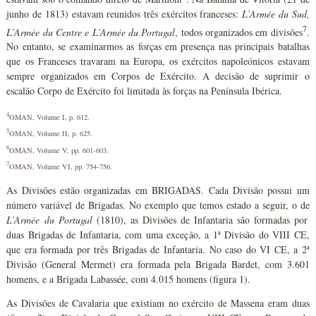
junho de 1813) estavam reunidos três exércitos franceses:
L’Armée du Sud,
7
L’Armée du Centre e L’Armée du Portugal
, todos organizados em divisões
.
No entanto, se examinarmos as forças em presença nas principais batalhas
que os Franceses travaram na Europa, os exércitos napoleónicos estavam
sempre organizados em Corpos de Exército. A decisão de suprimir o
escalão Corpo de Exército foi limitada às forças na Península Ibérica.
4
OMAN, Volume I, p. 612.
5
OMAN, Volume II, p. 625.
6
OMAN, Volume V, pp. 601-603.
7
OMAN, Volume VI, pp. 754-756.
As Divisões estão organizadas em BRIGADAS. Cada Divisão possui um
número variável de Brigadas. No exemplo que temos estado a seguir, o de
L’Armée du Portugal
(1810), as Divisões de Infantaria são formadas por
duas Brigadas de Infantaria, com uma exceção, a 1ª Divisão do VIII CE,
que era formada por três Brigadas de Infantaria. No caso do VI CE, a 2ª
Divisão (General Mermet) era formada pela Brigada Bardet, com 3.601
homens, e a Brigada Labassée, com 4.015 homens (figura 1).
As Divisões de Cavalaria que existiam no exército de Massena eram duas