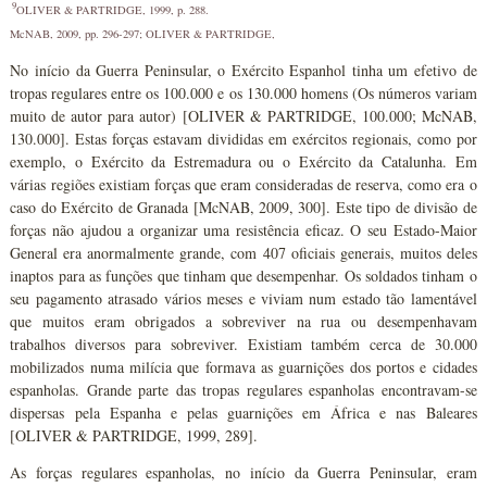
9
OLIVER & PARTRIDGE, 1999, p. 288.
McNAB, 2009, pp. 296-297; OLIVER & PARTRIDGE,
No início da Guerra Peninsular, o Exército Espanhol tinha um efetivo de
tropas regulares entre os 100.000 e os 130.000 homens (Os números variam
muito de autor para autor) [OLIVER & PARTRIDGE, 100.000; McNAB,
130.000]. Estas forças estavam divididas em exércitos regionais, como por
exemplo, o Exército da Estremadura ou o Exército da Catalunha. Em
várias regiões existiam forças que eram consideradas de reserva, como era o
caso do Exército de Granada [McNAB, 2009, 300]. Este tipo de divisão de
forças não ajudou a organizar uma resistência eficaz. O seu Estado-Maior
General era anormalmente grande, com 407 oficiais generais, muitos deles
inaptos para as funções que tinham que desempenhar. Os soldados tinham o
seu pagamento atrasado vários meses e viviam num estado tão lamentável
que muitos eram obrigados a sobreviver na rua ou desempenhavam
trabalhos diversos para sobreviver. Existiam também cerca de 30.000
mobilizados numa milícia que formava as guarnições dos portos e cidades
espanholas. Grande parte das tropas regulares espanholas encontravam-se
dispersas pela Espanha e pelas guarnições em África e nas Baleares
[OLIVER & PARTRIDGE, 1999, 289].
As forças regulares espanholas, no início da Guerra Peninsular, eram