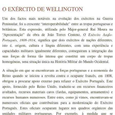
O EXÉRCITO DE WELLINGTON
Um dos factos mais notáveis na evolução dos exércitos na Guerra
Peninsular, foi a crescente “interoperabilidade” entre as tropas portuguesas e
britânicas. Esta expressão, utilizada pelo Major-general Rui Moura na
“Apresentação” da obra de João Torres Centeno,
O Exército Anglo-
Português
,
1808-1814
, significa que dois exércitos de nações diferentes,
isto é, origem, cultura e língua diferentes, com uma experiência e
capacidades militares igualmente diferentes, conseguiram a integração das
suas forças de forma tão intensa que constitui um corpo de tropas
homogéneas, uma situação única na História Militar do Mundo Ocidental.
A situação em que se encontravam as forças portuguesas e a economia do
Reino quando se iniciou a revolta contra o ocupante francês, em 1808,
obrigou a procurar apoio externo para refazer o Exército Português. Este
apoio, fornecido pelo Reino Unido, traduziu-se em recursos financeiros
avultados, recursos materiais caros (fardas, equipamentos, armamentos) e
recursos humanos numerosos. Entre estes, como já vimos, encontravam-se
numerosos oficiais que contribuíram para a modernização do Exército
Português. Estes oficiais ocuparam lugares nos quadros orgânicos das
unidades militares portuguesas. Por exemplo, à medida que se