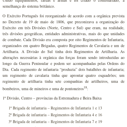
Unido equipamentos, fardas e armas e foi criado o comissariado, à
semelhança do sistema britânico.
O Exército Português foi reorganizado de acordo com a orgânica prevista
no Decreto de 19 de maio de 1806, que preconizava a organização do
Exército em três Divisões (Norte, Centro e Sul) que eram, na realidade,
três divisões geográficas, entidades administrativas, mais do que unidades
de combate. Cada Divisão era composta por oito Regimentos de Infantaria,
organizados em quatro Brigadas, quatro Regimentos de Cavalaria e um de
Artilharia. A Divisão do Sul tinha dois Regimentos de Artilharia. As
alterações necessárias à orgânica das forças foram sendo introduzidas ao
longo da Guerra Peninsular e podem ser acompanhadas pelas Ordens do
Dia. Cada regimento de infantaria “produzia” dois batalhões de infantaria;
um regimento de cavalaria tinha que aprontar quatro esquadrões; um
regimento de artilharia tinha sete companhias de artilheiros, uma de
18
bombeiros, uma de mineiros e uma de pontoneiros
:
1ª Divisão, Centro – províncias da Estremadura e Beira Baixa
1ª Brigada de infantaria – Regimentos de Infantaria 1 e 13
2ª Brigada de infantaria – Regimentos de Infantaria 4 e 16
3ª Brigada de infantaria – Regimentos de Infantaria 7 e 19