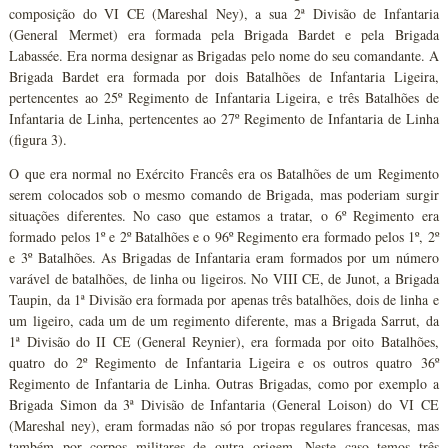
composição do VI CE (Mareshal Ney), a sua 2ª Divisão de Infantaria
(General Mermet) era formada pela Brigada Bardet e pela Brigada
Labassée. Era norma designar as Brigadas pelo nome do seu comandante. A
Brigada Bardet era formada por dois Batalhões de Infantaria Ligeira,
pertencentes ao 25º Regimento de Infantaria Ligeira, e três Batalhões de
Infantaria de Linha, pertencentes ao 27º Regimento de Infantaria de Linha
(figura 3).
O que era normal no Exército Francês era os Batalhões de um Regimento
serem colocados sob o mesmo comando de Brigada, mas poderiam surgir
situações diferentes. No caso que estamos a tratar, o 6º Regimento era
formado pelos 1º e 2º Batalhões e o 96º Regimento era formado pelos 1º, 2º
e 3º Batalhões. As Brigadas de Infantaria eram formados por um número
varável de batalhões, de linha ou ligeiros. No VIII CE, de Junot, a Brigada
Taupin, da 1ª Divisão era formada por apenas três batalhões, dois de linha e
um ligeiro, cada um de um regimento diferente, mas a Brigada Sarrut, da
1ª Divisão do II CE (General Reynier), era formada por oito Batalhões,
quatro do 2º Regimento de Infantaria Ligeira e os outros quatro 36º
Regimento de Infantaria de Linha. Outras Brigadas, como por exemplo a
Brigada Simon da 3ª Divisão de Infantaria (General Loison) do VI CE
(Mareshal ney), eram formadas não só por tropas regulares francesas, mas
também por corpos militares de outra origem. Neste caso temos três