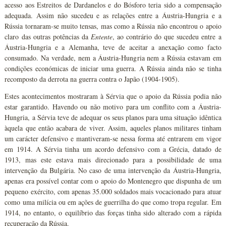
acesso aos Estreitos de Dardanelos e do Bósforo teria sido a compensação
adequada. Assim não sucedeu e as relações entre a Áustria-Hungria e a
Rússia tornaram-se muito tensas, mas como a Rússia não encontrou o apoio
claro das outras potências da
Entente
, ao contrário do que sucedeu entre a
Áustria-Hungria e a Alemanha, teve de aceitar a anexação como facto
consumado. Na verdade, nem a Áustria-Hungria nem a Rússia estavam em
condições económicas de iniciar uma guerra. A Rússia ainda não se tinha
recomposto da derrota na guerra contra o Japão (1904-1905).
Estes acontecimentos mostraram à Sérvia que o apoio da Rússia podia não
estar garantido. Havendo ou não motivo para um conflito com a Áustria-
Hungria, a Sérvia teve de adequar os seus planos para uma situação idêntica
àquela que então acabara de viver. Assim, aqueles planos militares tinham
um carácter defensivo e mantiveram-se nessa forma até entrarem em vigor
em 1914. A Sérvia tinha um acordo defensivo com a Grécia, datado de
1913, mas este estava mais direcionado para a possibilidade de uma
intervenção da Bulgária. No caso de uma intervenção da Áustria-Hungria,
apenas era possível contar com o apoio do Montenegro que dispunha de um
pequeno exército, com apenas 35.000 soldados mais vocacionado para atuar
como uma milícia ou em ações de guerrilha do que como tropa regular. Em
1914, no entanto, o equilíbrio das forças tinha sido alterado com a rápida
recuperação da Rússia.