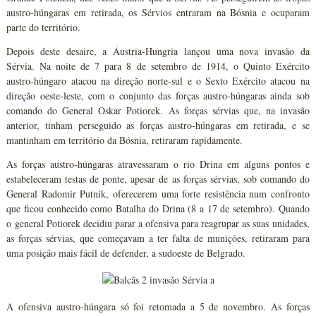
austro-húngaras em retirada, os Sérvios entraram na Bósnia e ocuparam
parte do território.
Depois deste desaire, a Áustria-Hungria lançou uma nova invasão da
Sérvia. Na noite de 7 para 8 de setembro de 1914, o Quinto Exército
austro-húngaro atacou na direção norte-sul e o Sexto Exército atacou na
direção oeste-leste, com o conjunto das forças austro-húngaras ainda sob
comando do General Oskar Potiorek. As forças sérvias que, na invasão
anterior, tinham perseguido as forças austro-húngaras em retirada, e se
mantinham em território da Bósnia, retiraram rapidamente.
As forças austro-húngaras atravessaram o rio Drina em alguns pontos e
estabeleceram testas de ponte, apesar de as forças sérvias, sob comando do
General Radomir Putnik, oferecerem uma forte resistência num confronto
que ficou conhecido como Batalha do Drina (8 a 17 de setembro). Quando
o general Potiorek decidiu parar a ofensiva para reagrupar as suas unidades,
as forças sérvias, que começavam a ter falta de munições, retiraram para
uma posição mais fácil de defender, a sudoeste de Belgrado.
A ofensiva austro-húngara só foi retomada a 5 de novembro. As forças