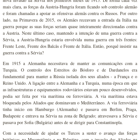
nova invasão da Sérvia nos primeiros meses de 1915. De forma cada vez
mais clara, as forças da Áustria-Hungria foram ficando sob controlo alemão
e foram chamadas a apoiar as ofensivas alemãs contra os Russos. Por outro
lado, na Primavera de 2015, os Alemães receavam a entrada da Itália na
guerra porque as suas forças seriam quase inteiramente direcionadas contra
a Áustria. Neste último caso, mantendo a intenção de uma guerra contra a
Sérvia, a Áustria-Hungria estaria envolvida numa guerra em três frentes:
Frente Leste, Frente dos Balcãs e Frente de Itália. Então, porquê insistir na
guerra contra a Sérvia?
Em 1915 a Alemanha necessitava de manter as comunicações com a
Turquia. O controlo dos Estreitos do Bósforo e de Dardanelos era
fundamental para manter a Rússia isolada dos seus aliados - a França e o
Reino Unido. A ligação entre a Alemanha e a Turquia, numa época em que
as infraestruturas e equipamentos rodoviários estavam pouco desenvolvidos,
podia ser feita por via marítima ou ferroviária. A via marítima estava
bloqueada pelos Aliados que dominavam o Mediterrâneo. A via ferroviária
tinha início em Hamburgo (Alemanha) e passava em Berlim, Praga,
Budapeste e entrava na Sérvia na zona de Belgrado; atravessava a Sérvia e
passava por Sofia (Bulgária) antes de se dirigir para Constantinopla.
Com a necessidade de ajudar os Turcos a suster o avanço das forças
britânicas na Mesopotâmia e na Palestina, com a invasão dos Aliados na