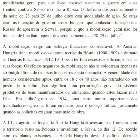
mobilização geral para que fosse possível sustentar a guerra em duas
frentes: contra a Sérvia e contra a Rússia. O desfecho dos acontecimentos
da noite de 28 para 29 de julho ditou esta modalidade de ação. Se estas
eram as intenções do governo austro-húngaro, que conhecia a intenção dos
Russos de apoiarem a Sérvia, porque é que a mobilização geral não foi
iniciada de imediato, apesar dos acontecimentos de 28-29 de julho?
A mobilização exige um esforço financeiro considerável. A Áustria-
Hungria tinha mobilizado durante a crise da Bósnia (1908-1909) e durante
as Guerras Balcânicas (1912-1913) sem ter tido necessidade de empenhar as
suas forças. Os efeitos negativos da mobilização não se colocaram apenas na
atribuição direta de recursos financeiros a esta operação. A generalidade dos
homens considerados aptos, entre os 18 e os 40 anos, são retirados do seu
posto de trabalho. Isto significa uma perturbação grave do sistema
produtivo de bens manufaturados ou alimentos, quando estes fazem mais
falta. Em julho/agosto de 1914, uma parte muito importante dos
trabalhadores agrícolas foram enviados para o serviço militar, justamente
quando as colheitas exigiam mais mão de obra.
A 10 de agosto, as forças da Áustria Hungria atravessaram a fronteira com
o território russo na Polónia e invadiram a Sérvia no dia 12. De acordo
com os planos existentes, a Áustria-Hungria devia invadir e derrotar