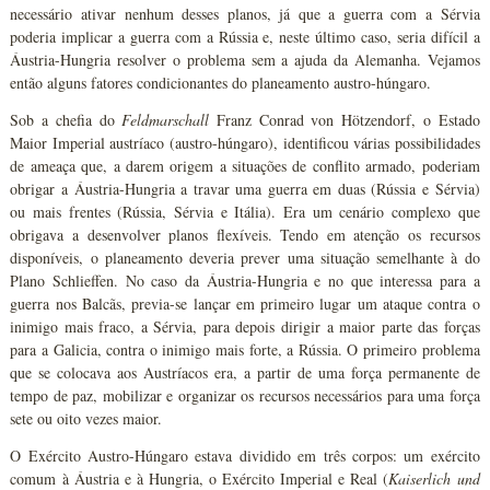
necessário ativar nenhum desses planos, já que a guerra com a Sérvia
poderia implicar a guerra com a Rússia e, neste último caso, seria difícil a
Áustria-Hungria resolver o problema sem a ajuda da Alemanha. Vejamos
então alguns fatores condicionantes do planeamento austro-húngaro.
Sob a chefia do
Feldmarschall
Franz Conrad von Hötzendorf, o Estado
Maior Imperial austríaco (austro-húngaro), identificou várias possibilidades
de ameaça que, a darem origem a situações de conflito armado, poderiam
obrigar a Áustria-Hungria a travar uma guerra em duas (Rússia e Sérvia)
ou mais frentes (Rússia, Sérvia e Itália). Era um cenário complexo que
obrigava a desenvolver planos flexíveis. Tendo em atenção os recursos
disponíveis, o planeamento deveria prever uma situação semelhante à do
Plano Schlieffen. No caso da Áustria-Hungria e no que interessa para a
guerra nos Balcãs, previa-se lançar em primeiro lugar um ataque contra o
inimigo mais fraco, a Sérvia, para depois dirigir a maior parte das forças
para a Galicia, contra o inimigo mais forte, a Rússia. O primeiro problema
que se colocava aos Austríacos era, a partir de uma força permanente de
tempo de paz, mobilizar e organizar os recursos necessários para uma força
sete ou oito vezes maior.
O Exército Austro-Húngaro estava dividido em três corpos: um exército
comum à Áustria e à Hungria, o Exército Imperial e Real (
Kaiserlich und