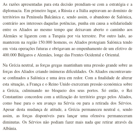
As razões apresentadas para esta decisão prendiam-se com a estratégia e a
diplomacia. Em primeiro lugar, a Rússia e a Itália aspiravam ao domínio de
territórios na Península Balcânica e, sendo assim, o abandono de Salónica,
contrário aos interesses daquelas potências, punha em causa a solidariedade
entre os Aliados ao mesmo tempo que deixavam aberto o caminho aos
Alemães se ligarem com a Turquia por via terrestre. Por outro lado, ao
manterem na região 150.000 homens, os Aliados protegiam Salónica tendo
em vista operações futuras e obrigavam ao empenhamento de um efetivo de
400.000 Búlgaros e Alemães, longe das Frentes Ocidental e Oriental.
Na Grécia neutral, as forças gregas mantinham uma pressão grande sobre as
forças dos Aliados criando inúmeras dificuldades. Os Aliados encontravam-
se confinados a Salónica e uma área em redor. Com a finalidade de alterar
esta situação, a França e o Reino Unido exerceram pressão económica sobre
a Grécia, culminando no bloqueio dos seus portos. Só então, o Rei
Constantino concordou com a utilização do território grego pelos Aliados,
como base para o seu avanço na Sérvia ou para a retirada dos Sérvios.
Apesar desta mudança de atitude, a Grécia permaneceu neutral e, sendo
assim, as forças disponíveis para lançar uma ofensiva permaneceram
diminutas. Os Sérvios não podiam fazer mais nada que retirar através da
Albânia.