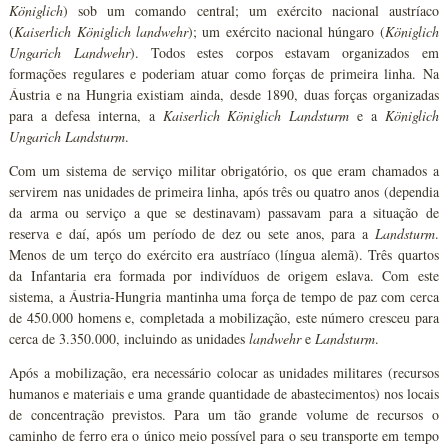
Königlich
) sob um comando central; um exército nacional austríaco
(
Kaiserlich Königlich landwehr
); um exército nacional húngaro (
Königlich
Ungarich Landwehr
). Todos estes corpos estavam organizados em
formações regulares e poderiam atuar como forças de primeira linha. Na
Áustria e na Hungria existiam ainda, desde 1890, duas forças organizadas
para a defesa interna, a
Kaiserlich Königlich Landsturm
e a
Königlich
Ungarich Landsturm
.
Com um sistema de serviço militar obrigatório, os que eram chamados a
servirem nas unidades de primeira linha, após três ou quatro anos (dependia
da arma ou serviço a que se destinavam) passavam para a situação de
reserva e daí, após um período de dez ou sete anos, para a
Landsturm
.
Menos de um terço do exército era austríaco (língua alemã). Três quartos
da Infantaria era formada por indivíduos de origem eslava. Com este
sistema, a Áustria-Hungria mantinha uma força de tempo de paz com cerca
de 450.000 homens e, completada a mobilização, este número cresceu para
cerca de 3.350.000, incluindo as unidades
landwehr
e
Landsturm
.
Após a mobilização, era necessário colocar as unidades militares (recursos
humanos e materiais e uma grande quantidade de abastecimentos) nos locais
de concentração previstos. Para um tão grande volume de recursos o
caminho de ferro era o único meio possível para o seu transporte em tempo