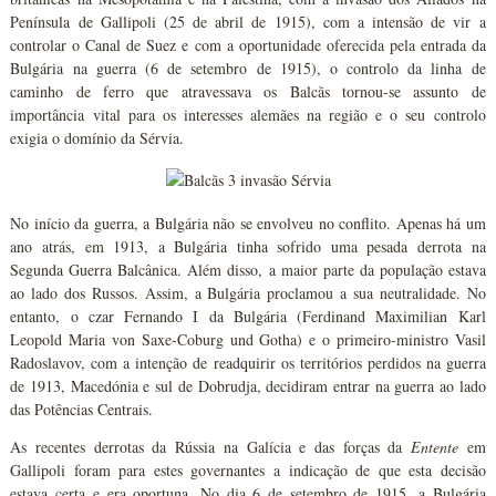
Península de Gallipoli (25 de abril de 1915), com a intensão de vir a
controlar o Canal de Suez e com a oportunidade oferecida pela entrada da
Bulgária na guerra (6 de setembro de 1915), o controlo da linha de
caminho de ferro que atravessava os Balcãs tornou-se assunto de
importância vital para os interesses alemães na região e o seu controlo
exigia o domínio da Sérvia.
No início da guerra, a Bulgária não se envolveu no conflito. Apenas há um
ano atrás, em 1913, a Bulgária tinha sofrido uma pesada derrota na
Segunda Guerra Balcânica. Além disso, a maior parte da população estava
ao lado dos Russos. Assim, a Bulgária proclamou a sua neutralidade. No
entanto, o czar Fernando I da Bulgária (Ferdinand Maximilian Karl
Leopold Maria von Saxe-Coburg und Gotha) e o primeiro-ministro Vasil
Radoslavov, com a intenção de readquirir os territórios perdidos na guerra
de 1913, Macedónia e sul de Dobrudja, decidiram entrar na guerra ao lado
das Potências Centrais.
As recentes derrotas da Rússia na Galícia e das forças da
Entente
em
Gallipoli foram para estes governantes a indicação de que esta decisão
estava certa e era oportuna. No dia 6 de setembro de 1915, a Bulgária