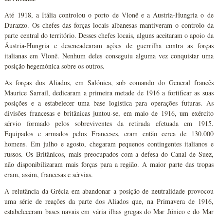
Até 1918, a Itália controlou o porto de Vlonë e a Áustria-Hungria o de
Durazzo. Os chefes das forças locais albanesas mantiveram o controlo da
parte central do território. Desses chefes locais, alguns aceitaram o apoio da
Áustria-Hungria e desencadearam ações de guerrilha contra as forças
italianas em Vlonë. Nenhum deles conseguiu alguma vez conquistar uma
posição hegemónica sobre os outros.
As forças dos Aliados, em Salónica, sob comando do General francês
Maurice Sarrail, dedicaram a primeira metade de 1916 a fortificar as suas
posições e a estabelecer uma base logística para operações futuras. Às
divisões francesas e britânicas juntou-se, em maio de 1916, um exército
sérvio formado pelos sobreviventes da retirada efetuada em 1915.
Equipados e armados pelos Franceses, eram então cerca de 130.000
homens. Em julho e agosto, chegaram pequenos contingentes italianos e
russos. Os Britânicos, mais preocupados com a defesa do Canal de Suez,
não disponibilizaram mais forças para a região. A maior parte das tropas
eram, assim, francesas e sérvias.
A relutância da Grécia em abandonar a posição de neutralidade provocou
uma série de reações da parte dos Aliados que, na Primavera de 1916,
estabeleceram bases navais em vária ilhas gregas do Mar Jónico e do Mar