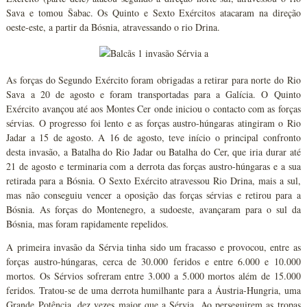
Sava e tomou Šabac. Os Quinto e Sexto Exércitos atacaram na direção
oeste-este, a partir da Bósnia, atravessando o rio Drina.
As forças do Segundo Exército foram obrigadas a retirar para norte do Rio
Sava a 20 de agosto e foram transportadas para a Galícia. O Quinto
Exército avançou até aos Montes Cer onde iniciou o contacto com as forças
sérvias. O progresso foi lento e as forças austro-húngaras atingiram o Rio
Jadar a 15 de agosto. A 16 de agosto, teve início o principal confronto
desta invasão, a Batalha do Rio Jadar ou Batalha do Cer, que iria durar até
21 de agosto e terminaria com a derrota das forças austro-húngaras e a sua
retirada para a Bósnia. O Sexto Exército atravessou Rio Drina, mais a sul,
mas não conseguiu vencer a oposição das forças sérvias e retirou para a
Bósnia. As forças do Montenegro, a sudoeste, avançaram para o sul da
Bósnia, mas foram rapidamente repelidos.
A primeira invasão da Sérvia tinha sido um fracasso e provocou, entre as
forças austro-húngaras, cerca de 30.000 feridos e entre 6.000 e 10.000
mortos. Os Sérvios sofreram entre 3.000 a 5.000 mortos além de 15.000
feridos. Tratou-se de uma derrota humilhante para a Áustria-Hungria, uma
Grande Potência, dez vezes maior que a Sérvia. Ao perseguirem as tropas