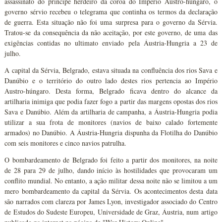
assassinato do príncipe herdeiro da coroa do Império Austro-húngaro, o
governo sérvio recebeu o telegrama que continha os termos da declaração
de guerra. Esta situação não foi uma surpresa para o governo da Sérvia.
Tratou-se da consequência da não aceitação, por este governo, de uma das
exigências contidas no ultimato enviado pela Áustria-Hungria a 23 de
julho.
A capital da Sérvia, Belgrado, estava situada na confluência dos rios Sava e
Danúbio e o território do outro lado destes rios pertencia ao Império
Austro-húngaro. Desta forma, Belgrado ficava dentro do alcance da
artilharia inimiga que podia fazer fogo a partir das margens opostas dos rios
Sava e Danúbio. Além da artilharia de campanha, a Áustria-Hungria podia
utilizar a sua frota de monitores (navios de baixo calado fortemente
armados) no Danúbio. A Áustria-Hungria dispunha da Flotilha do Danúbio
com seis monitores e cinco navios patrulha.
O bombardeamento de Belgrado foi feito a partir dos monitores, na noite
de 28 para 29 de julho, dando início às hostilidades que provocaram um
conflito mundial. No entanto, a ação militar dessa noite não se limitou a um
mero bombardeamento da capital da Sérvia. Os acontecimentos desta data
são narrados com clareza por James Lyon, investigador associado do Centro
de Estudos do Sudeste Europeu, Universidade de Graz, Áustria, num artigo