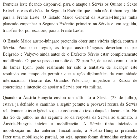
fronteira leste ficando disponível para o ataque à Sérvia os Quinto e Sexto
Exércitos e as divisões do Segundo Exército que ainda não tinham seguido
para a Frente Leste. O Estado Maior General da Áustria-Hungria tinha
planeado empenhar o Segundo Exército primeiro na Sérvia e, em seguida,
transferi-lo, por escalões, para a Frente Leste.
O Estado Maior austro-húngaro pretendia obter uma vitória rápida contra a
Sérvia. Para o conseguir, as forças austro-húngaras deveriam ocupar
Belgrado e Valyevo ainda antes de o Exército Sérvio estar completamente
mobilizado. O que se passou na noite de 28 para 29, de acordo com o texto
de James Lyon, pode realmente ter sido a tentativa de alcançar este
resultado em tempo de permitir que a ação diplomática da comunidade
internacional (leia-se das Grandes Potências) impedisse a Rússia de
concretizar a intenção de apoiar a Sérvia por via militar.
Quando a Áustria-Hungria enviou um ultimato à Sérvia (23 de julho),
estava já definido o caminho a seguir perante a provável recusa da Sérvia
relativamente às exigências que constavam do texto daquele documento. No
dia 26 de julho, no dia seguinte ao da resposta da Sérvia ao ultimato, a
Áustria-Hungria iniciou a mobilização. A Sérvia tinha iniciado a
mobilização no dia anterior. Inicialmente, a Áustria-Hungria pretendia
fazer uma mobilização parcial, ou seja, apenas foram difundidas ordens de