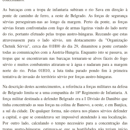
As barcaças com a tropa de infantaria subiram o rio Sava em direção à
ponte de caminho de ferro, a oeste de Belgrado. As forças de segurança
sérvias perseguiram-nas ao longo da margem. Perto da ponte, as forças
sérvias foram confrontadas com fogo de armas ligeiras vindo do lado norte
do rio, portanto efetuado pelas tropas austro-húngaras. Receando que estas
atravessassem para o lado sérvio, um destacamento da "Organização
Chetnik Sérvia", cerca das 01H00 do dia 29, dinamitou a ponte cortando
todas as comunicações com a Áustria-Hungria. Enquanto isto se passava, as
tropas que se encontravam nas barcaças tornaram-se alvos fáceis do fogo
sérvio e muitos combatentes atiraram-se à água e nadaram para a margem
norte do rio. Pelas 01H10, a luta tinha parado pondo fim à primeira
tentativa de invasão do território sérvio por forças austro-húngaras.
Na descrição destes acontecimentos, a referência a forças militares na defesa
de Belgrado limita-se a uma companhia do 18º Regimento de Infantaria. A
força militar destinada a defender Belgrado era a I Divisão do Danúbio que
tinha concentrado as suas forças na colina de Banovo, a oeste, e em Banjica,
a sul da cidade. De qualquer forma, não estava nos planos sérvios defender
a capital, o que se considerava ser impossível atendendo à sua localização.
Por outro lado, calculando o tempo necessário para a concentração das
tropas austro-húngaras, estimava-se que as hostilidades não teriam início