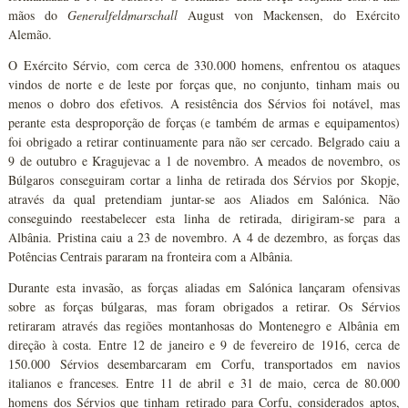
mãos do
Generalfeldmarschall
August von Mackensen, do Exército
Alemão.
O Exército Sérvio, com cerca de 330.000 homens, enfrentou os ataques
vindos de norte e de leste por forças que, no conjunto, tinham mais ou
menos o dobro dos efetivos. A resistência dos Sérvios foi notável, mas
perante esta desproporção de forças (e também de armas e equipamentos)
foi obrigado a retirar continuamente para não ser cercado. Belgrado caiu a
9 de outubro e Kragujevac a 1 de novembro. A meados de novembro, os
Búlgaros conseguiram cortar a linha de retirada dos Sérvios por Skopje,
através da qual pretendiam juntar-se aos Aliados em Salónica. Não
conseguindo reestabelecer esta linha de retirada, dirigiram-se para a
Albânia. Pristina caiu a 23 de novembro. A 4 de dezembro, as forças das
Potências Centrais pararam na fronteira com a Albânia.
Durante esta invasão, as forças aliadas em Salónica lançaram ofensivas
sobre as forças búlgaras, mas foram obrigados a retirar. Os Sérvios
retiraram através das regiões montanhosas do Montenegro e Albânia em
direção à costa. Entre 12 de janeiro e 9 de fevereiro de 1916, cerca de
150.000 Sérvios desembarcaram em Corfu, transportados em navios
italianos e franceses. Entre 11 de abril e 31 de maio, cerca de 80.000
homens dos Sérvios que tinham retirado para Corfu, considerados aptos,