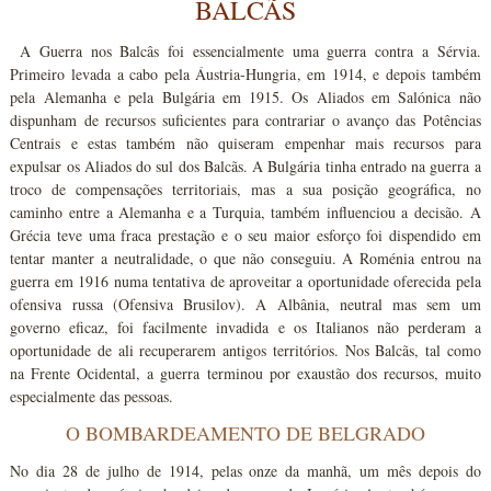
BALCÃS
A Guerra nos Balcâs foi essencialmente uma guerra contra a Sérvia.
Primeiro levada a cabo pela Áustria-Hungria, em 1914, e depois também
pela Alemanha e pela Bulgária em 1915. Os Aliados em Salónica não
dispunham de recursos suficientes para contrariar o avanço das Potências
Centrais e estas também não quiseram empenhar mais recursos para
expulsar os Aliados do sul dos Balcãs. A Bulgária tinha entrado na guerra a
troco de compensações territoriais, mas a sua posição geográfica, no
caminho entre a Alemanha e a Turquia, também influenciou a decisão. A
Grécia teve uma fraca prestação e o seu maior esforço foi dispendido em
tentar manter a neutralidade, o que não conseguiu. A Roménia entrou na
guerra em 1916 numa tentativa de aproveitar a oportunidade oferecida pela
ofensiva russa (Ofensiva Brusilov). A Albânia, neutral mas sem um
governo eficaz, foi facilmente invadida e os Italianos não perderam a
oportunidade de ali recuperarem antigos territórios. Nos Balcãs, tal como
na Frente Ocidental, a guerra terminou por exaustão dos recursos, muito
especialmente das pessoas.
O BOMBARDEAMENTO DE BELGRADO
No dia 28 de julho de 1914, pelas onze da manhã, um mês depois do