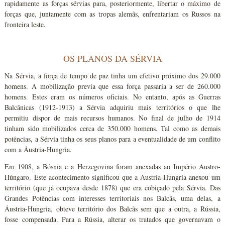
rapidamente as forças sérvias para, posteriormente, libertar o máximo de
forças que, juntamente com as tropas alemãs, enfrentariam os Russos na
fronteira leste.
OS PLANOS DA SÉRVIA
Na Sérvia, a força de tempo de paz tinha um efetivo próximo dos 29.000
homens. A mobilização previa que essa força passaria a ser de 260.000
homens. Estes eram os números oficiais. No entanto, após as Guerras
Balcânicas (1912-1913) a Sérvia adquiriu mais territórios o que lhe
permitiu dispor de mais recursos humanos. No final de julho de 1914
tinham sido mobilizados cerca de 350.000 homens. Tal como as demais
potências, a Sérvia tinha os seus planos para a eventualidade de um conflito
com a Áustria-Hungria.
Em 1908, a Bósnia e a Herzegovina foram anexadas ao Império Austro-
Húngaro. Este acontecimento significou que a Áustria-Hungria anexou um
território (que já ocupava desde 1878) que era cobiçado pela Sérvia. Das
Grandes Potências com interesses territoriais nos Balcãs, uma delas, a
Áustria-Hungria, obteve território dos Balcãs sem que a outra, a Rússia,
fosse compensada. Para a Rússia, alterar os tratados que governavam o