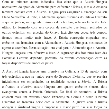
Com os números acima indicados, fica claro que a Áustria-Hungria
necessitava do apoio da Alemanha para enfrentar a Rússia, mas a Alemanha
também contava com a Áustria-Hungria para assegurar a execução do seu
Plano Schlieffen. A leste, a Alemanha apenas dispunha do Oitavo Exército
a que se juntou, na segunda quinzena de setembro, o Nono Exército. Este
último foi formado com seis corpos de exército que foram retirados de
outros exércitos, em especial do Oitavo Exército que cedeu três corpos,
ficando assim muito mais fraco. A Rússia conseguiu empenhar seis
exércitos nas fronteiras com a Alemanha e a Áustria-Hungria, nos meses de
agosto e setembro. Nesta situação, era vital para a Alemanha que a Áustria-
Hungria lançasse uma ofensiva a leste. A segurança das fronteiras leste das
Potências Centrais dependia, portanto, da estreita coordenação entre as
forças disponíveis de ambos os países.
A Áustria-Hungria lançou uma ofensiva na Galícia, a 13 de agosto, com
três exércitos a que se juntou parte do Segundo Exército, que se previra
inicialmente ser empenhado, na totalidade, contra a Sérvia. A Rússia
enfrentou a ofensiva austro-húngara com quatro exércitos (outros dois
avançaram contra a Prússia Oriental). No final de setembro, a Rússia
colocou mais um exército (Nono Exército) na Galícia e outro (Décimo
Exército) na fronteira norte com a Alemanha. A guerra com a Rússia
obrigou a Áustria-Hungria a empenhar a maior parte das suas forças na