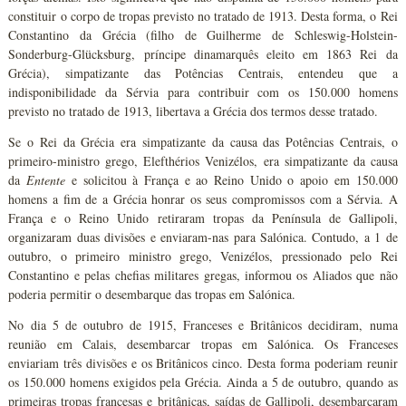
constituir o corpo de tropas previsto no tratado de 1913. Desta forma, o Rei
Constantino da Grécia (filho de Guilherme de Schleswig-Holstein-
Sonderburg-Glücksburg, príncipe dinamarquês eleito em 1863 Rei da
Grécia), simpatizante das Potências Centrais, entendeu que a
indisponibilidade da Sérvia para contribuir com os 150.000 homens
previsto no tratado de 1913, libertava a Grécia dos termos desse tratado.
Se o Rei da Grécia era simpatizante da causa das Potências Centrais, o
primeiro-ministro grego, Elefthérios Venizélos, era simpatizante da causa
da
Entente
e solicitou à França e ao Reino Unido o apoio em 150.000
homens a fim de a Grécia honrar os seus compromissos com a Sérvia. A
França e o Reino Unido retiraram tropas da Península de Gallipoli,
organizaram duas divisões e enviaram-nas para Salónica. Contudo, a 1 de
outubro, o primeiro ministro grego, Venizélos, pressionado pelo Rei
Constantino e pelas chefias militares gregas, informou os Aliados que não
poderia permitir o desembarque das tropas em Salónica.
No dia 5 de outubro de 1915, Franceses e Britânicos decidiram, numa
reunião em Calais, desembarcar tropas em Salónica. Os Franceses
enviariam três divisões e os Britânicos cinco. Desta forma poderiam reunir
os 150.000 homens exigidos pela Grécia. Ainda a 5 de outubro, quando as
primeiras tropas francesas e britânicas, saídas de Gallipoli, desembarcaram