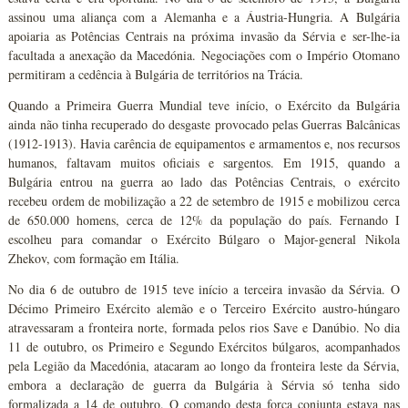
assinou uma aliança com a Alemanha e a Áustria-Hungria. A Bulgária
apoiaria as Potências Centrais na próxima invasão da Sérvia e ser-lhe-ia
facultada a anexação da Macedónia. Negociações com o Império Otomano
permitiram a cedência à Bulgária de territórios na Trácia.
Quando a Primeira Guerra Mundial teve início, o Exército da Bulgária
ainda não tinha recuperado do desgaste provocado pelas Guerras Balcânicas
(1912-1913). Havia carência de equipamentos e armamentos e, nos recursos
humanos, faltavam muitos oficiais e sargentos. Em 1915, quando a
Bulgária entrou na guerra ao lado das Potências Centrais, o exército
recebeu ordem de mobilização a 22 de setembro de 1915 e mobilizou cerca
de 650.000 homens, cerca de 12% da população do país. Fernando I
escolheu para comandar o Exército Búlgaro o Major-general Nikola
Zhekov, com formação em Itália.
No dia 6 de outubro de 1915 teve início a terceira invasão da Sérvia. O
Décimo Primeiro Exército alemão e o Terceiro Exército austro-húngaro
atravessaram a fronteira norte, formada pelos rios Save e Danúbio. No dia
11 de outubro, os Primeiro e Segundo Exércitos búlgaros, acompanhados
pela Legião da Macedónia, atacaram ao longo da fronteira leste da Sérvia,
embora a declaração de guerra da Bulgária à Sérvia só tenha sido
formalizada a 14 de outubro. O comando desta força conjunta estava nas