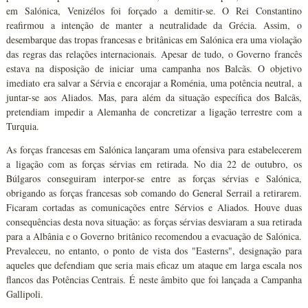
em Salónica, Venizélos foi forçado a demitir-se. O Rei Constantino
reafirmou a intenção de manter a neutralidade da Grécia. Assim, o
desembarque das tropas francesas e britânicas em Salónica era uma violação
das regras das relações internacionais. Apesar de tudo, o Governo francês
estava na disposição de iniciar uma campanha nos Balcãs. O objetivo
imediato era salvar a Sérvia e encorajar a Roménia, uma potência neutral, a
juntar-se aos Aliados. Mas, para além da situação específica dos Balcãs,
pretendiam impedir a Alemanha de concretizar a ligação terrestre com a
Turquia.
As forças francesas em Salónica lançaram uma ofensiva para estabelecerem
a ligação com as forças sérvias em retirada. No dia 22 de outubro, os
Búlgaros conseguiram interpor-se entre as forças sérvias e Salónica,
obrigando as forças francesas sob comando do General Serrail a retirarem.
Ficaram cortadas as comunicações entre Sérvios e Aliados. Houve duas
consequências desta nova situação: as forças sérvias desviaram a sua retirada
para a Albânia e o Governo britânico recomendou a evacuação de Salónica.
Prevaleceu, no entanto, o ponto de vista dos "Easterns", designação para
aqueles que defendiam que seria mais eficaz um ataque em larga escala nos
flancos das Potências Centrais. É neste âmbito que foi lançada a Campanha
Gallipoli.