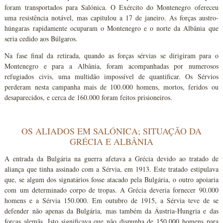
foram transportados para Salónica. O Exército do Montenegro ofereceu
uma resistência notável, mas capitulou a 17 de janeiro. As forças austro-
húngaras rapidamente ocuparam o Montenegro e o norte da Albânia que
seria cedido aos Búlgaros.
Na fase final da retirada, quando as forças sérvias se dirigiram para o
Montenegro e para a Albânia, foram acompanhadas por numerosos
refugiados civis, uma multidão impossível de quantificar. Os Sérvios
perderam nesta campanha mais de 100.000 homens, mortos, feridos ou
desaparecidos, e cerca de 160.000 foram feitos prisioneiros.
OS ALIADOS EM SALÓNICA; SITUAÇÃO DA
GRÉCIA E ALBÂNIA
A entrada da Bulgária na guerra afetava a Grécia devido ao tratado de
aliança que tinha assinado com a Sérvia, em 1913. Este tratado estipulava
que, se algum dos signatários fosse atacado pela Bulgária, o outro apoiaria
com um determinado corpo de tropas. A Grécia deveria fornecer 90.000
homens e a Sérvia 150.000. Em outubro de 1915, a Sérvia teve de se
defender não apenas da Bulgária, mas também da Áustria-Hungria e das
forças alemãs. Isto significava que não dispunha de 150.000 homens para