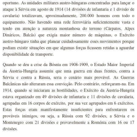
oportuno. As unidades militares austro-húngaras concentradas para lançar o
ataque à Sérvia em agosto de 1914 (14 divisões de infantaria e 1 divisão de
cavalaria) totalizavam, aproximadamente, 200.000 homens com todo o
equipamento. Não havendo uma rede ferroviária suficientemente vasta e
tendo em atenção a natureza montanhosa do terreno (Cárpatos, Alpes
Dináricos, Balcãs) que exigia maior número de máquinas, o Exército
austro-húngaro tinha que planear cuidadosamente esses movimentos porque
podiam existir situações em que algumas forças ficassem retidas a aguardar
disponibilidade de transporte.
Quando se deu a crise da Bósnia em 1908-1909, o Estado Maior Imperial
da Áustria-Hungria assumiu que uma guerra em duas frentes, contra a
Sérvia e contra a Rússia, seria o cenário mais provável. As Guerras
Balcânicas não alteraram essa convicção. Pelo contrário, reforçaram-na. Em
1914, quando se iniciaram as hostilidades, o Exército da Áustria-Hungria
estava organizado em 49 divisões de infantaria e 11 divisões de cavalaria,
agrupadas em 16 corpos de exército, por sua vez agrupados em 6 exércitos.
Estas forças eram manifestamente insuficientes para enfrentarem os
prováveis inimigos, ou seja, a Rússia com 92 divisões, a Sérvia e o
Montenegro com 21 divisões e provavelmente a Roménia com 16 ou 17
divisões.