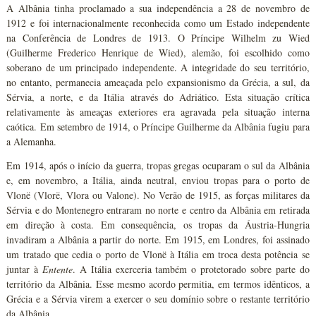
A Albânia tinha proclamado a sua independência a 28 de novembro de
1912 e foi internacionalmente reconhecida como um Estado independente
na Conferência de Londres de 1913. O Príncipe Wilhelm zu Wied
(Guilherme Frederico Henrique de Wied), alemão, foi escolhido como
soberano de um principado independente. A integridade do seu território,
no entanto, permanecia ameaçada pelo expansionismo da Grécia, a sul, da
Sérvia, a norte, e da Itália através do Adriático. Esta situação crítica
relativamente às ameaças exteriores era agravada pela situação interna
caótica. Em setembro de 1914, o Príncipe Guilherme da Albânia fugiu para
a Alemanha.
Em 1914, após o início da guerra, tropas gregas ocuparam o sul da Albânia
e, em novembro, a Itália, ainda neutral, enviou tropas para o porto de
Vlonë (Vlorë, Vlora ou Valone). No Verão de 1915, as forças militares da
Sérvia e do Montenegro entraram no norte e centro da Albânia em retirada
em direção à costa. Em consequência, os tropas da Áustria-Hungria
invadiram a Albânia a partir do norte. Em 1915, em Londres, foi assinado
um tratado que cedia o porto de Vlonë à Itália em troca desta potência se
juntar à
Entente
. A Itália exerceria também o protetorado sobre parte do
território da Albânia. Esse mesmo acordo permitia, em termos idênticos, a
Grécia e a Sérvia virem a exercer o seu domínio sobre o restante território
da Albânia.