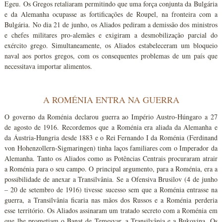
Egeu. Os Gregos retaliaram permitindo que uma força conjunta da Bulgária
e da Alemanha ocupasse as fortificações de Roupel, na fronteira com a
Bulgária. No dia 21 de junho, os Aliados pediram a demissão dos ministros
e chefes militares pro-alemães e exigiram a desmobilização parcial do
exército grego. Simultaneamente, os Aliados estabeleceram um bloqueio
naval aos portos gregos, com os consequentes problemas de um país que
necessitava importar alimentos.
A ROMÉNIA ENTRA NA GUERRA
O governo da Roménia declarou guerra ao Império Austro-Húngaro a 27
de agosto de 1916. Recordemos que a Roménia era aliada da Alemanha e
da Áustria-Hungria desde 1883 e o Rei Fernando I da Roménia (Ferdinand
von Hohenzollern-Sigmaringen) tinha laços familiares com o Imperador da
Alemanha. Tanto os Aliados como as Potências Centrais procuraram atrair
a Roménia para o seu campo. O principal argumento, para a Roménia, era a
possibilidade de anexar a Transilvânia. Se a Ofensiva Brusilov (4 de junho
– 20 de setembro de 1916) tivesse sucesso sem que a Roménia entrasse na
guerra, a Transilvânia ficaria nas mãos dos Russos e a Roménia perderia
esse território. Os Aliados assinaram um tratado secreto com a Roménia em
que lhe prometiam o Banat de Temesvar, a Transilvânia e a Bukovina. Os