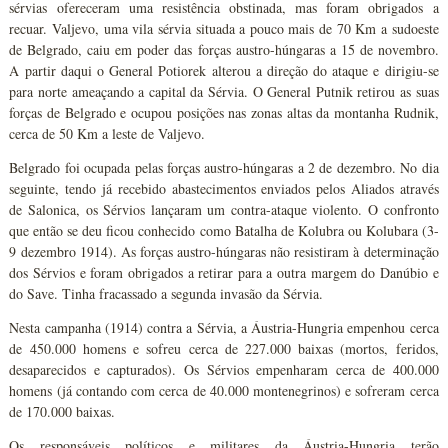
sérvias ofereceram uma resistência obstinada, mas foram obrigados a
recuar. Valjevo, uma vila sérvia situada a pouco mais de 70 Km a sudoeste
de Belgrado, caiu em poder das forças austro-húngaras a 15 de novembro.
A partir daqui o General Potiorek alterou a direção do ataque e dirigiu-se
para norte ameaçando a capital da Sérvia. O General Putnik retirou as suas
forças de Belgrado e ocupou posições nas zonas altas da montanha Rudnik,
cerca de 50 Km a leste de Valjevo.
Belgrado foi ocupada pelas forças austro-húngaras a 2 de dezembro. No dia
seguinte, tendo já recebido abastecimentos enviados pelos Aliados através
de Salonica, os Sérvios lançaram um contra-ataque violento. O confronto
que então se deu ficou conhecido como Batalha de Kolubra ou Kolubara (3-
9 dezembro 1914). As forças austro-húngaras não resistiram à determinação
dos Sérvios e foram obrigados a retirar para a outra margem do Danúbio e
do Save. Tinha fracassado a segunda invasão da Sérvia.
Nesta campanha (1914) contra a Sérvia, a Áustria-Hungria empenhou cerca
de 450.000 homens e sofreu cerca de 227.000 baixas (mortos, feridos,
desaparecidos e capturados). Os Sérvios empenharam cerca de 400.000
homens (já contando com cerca de 40.000 montenegrinos) e sofreram cerca
de 170.000 baixas.
Os responsáveis políticos e militares da Áustria-Hungria terão