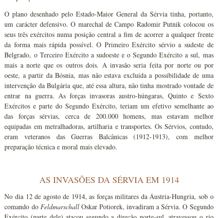
O plano desenhado pelo Estado-Maior General da Sérvia tinha, portanto,
um carácter defensivo. O marechal de Campo Radomir Putnik colocou os
seus três exércitos numa posição central a fim de acorrer a qualquer frente
da forma mais rápida possível. O Primeiro Exército sérvio a sudeste de
Belgrado, o Terceiro Exército a sudoeste e o Segundo Exército a sul, mas
mais a norte que os outros dois. A invasão seria feita por norte ou por
oeste, a partir da Bósnia, mas não estava excluída a possibilidade de uma
intervenção da Bulgária que, até essa altura, não tinha mostrado vontade de
entrar na guerra. As forças invasoras austro-húngaras, Quinto e Sexto
Exércitos e parte do Segundo Exército, teriam um efetivo semelhante ao
das forças sérvias, cerca de 200.000 homens, mas estavam melhor
equipadas em metralhadoras, artilharia e transportes. Os Sérvios, contudo,
eram veteranos das Guerras Balcânicas (1912-1913), com melhor
preparação técnica e moral mais elevado.
AS INVASÕES DA SÉRVIA EM 1914
No dia 12 de agosto de 1914, as forças militares da Áustria-Hungria, sob o
comando do
Feldmarschall
Oskar Potiorek, invadiram a Sérvia. O Segundo
Exército (parte dele) atacou segundo a direção norte-sul, atravessou o rio