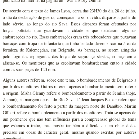
publicado na internet na página de "War History Online".
De acordo com o texto de James Lyon, cerca das 23H30 do dia 28 de julho,
o dia da declaração de guerra, começaram a ser ouvidos disparos a partir do
lado sérvio, ao longo do rio Sava. Esses disparos foram efetuados por
forças policiais que guardavam a cidade e que detetaram algumas
embarcações no rio. Essas embarcações eram três rebocadores que puxavam
barcaças com tropa de infantaria que tinha tentado desembarcar na área da
fortaleza de Kalemegdan, em Belgrado. As barcaças, ao serem atingidas
pelo fogo das espingardas das forças de segurança sérvias, começaram a
afastar-se. Os monitores que as escoltavam bombardearam então a cidade
com as suas peças de 120 mm.
Alguns autores referem, sobre este tema, o bombardeamento de Belgrado a
partir dos monitores. Outros referem apenas o bombardeamento sem referir
a origem. Misha Glenny refere o bombardeamento a partir de Semlin (hoje,
Zemun), na margem oposta do Rio Sava. Já Jean-Jacques Becker refere que
o bombardeamento foi feito a partir da margem norte do Danúbio. Martin
Gilbert refere o bombardeamento a partir dos monitores. Trata-se apenas de
um pormenor que não tem influência para a compreensão global do tema
que estamos a tratar, mas mostra também a dificuldade em obter dados
precisos em obras de carácter geral, mesmo quando escritas por autores
conceituados.