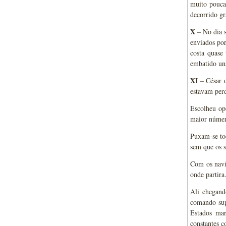
muito poucas
decorrido gr
X
– No dia s
enviados por
costa quase
embatido uns
XI
– César o
estavam perd
Escolheu ope
maior númer
Puxam-se tod
sem que os 
Com os navio
onde partira
Ali chegand
comando sup
Estados ma
constantes c