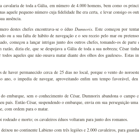
 a cavalaria de toda a Gália, em número de 4.000 homens, bem como os princip
nas aquele pequeno número cuja fidelidade lhe era certa, e levar consigo os o
sua ausência.
ero destes chefes encontrava-se o éduo
Dumnorix
. Este começou por tentar
ndo ou a sua falta de hábito de navegação e o seu receio pelo mar ou pretens
sado, começou a lançar intrigas junto dos outros chefes, tomando-os de parte 
 razão, dizia ele, que se despojava a Gália de toda a sua nobreza; César tinha
r todos aqueles que não ousava matar diante dos olhos dos gauleses». Estas i
 de haver permanecido cerca de 25 dias no local, porque o vento do noroeste,
do ano, o impedia de navegar, aproveitando enfim um tempo favorável, deu 
 do embarque, sem o conhecimento de César, Dumnorix abandona o campo co
seu país. Então César, suspendendo o embarque, envia em sua perseguição uma gr
isse, com ordem para o matar.
 rodeado e morto; os cavaleiros éduos voltaram para junto dos romanos.
deixou no continente Labieno com três legiões e 2.000 cavaleiros, para guardar