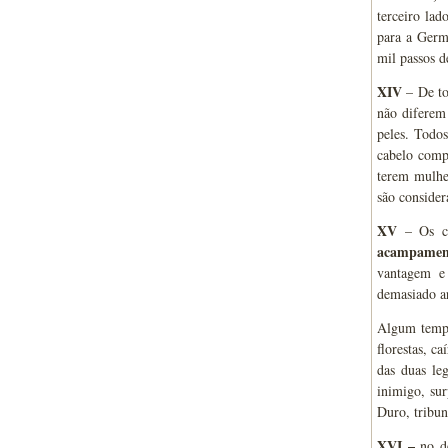
terceiro lad
para a Germ
mil passos d
XIV
– De to
não diferem
peles. Todo
cabelo comp
terem mulhe
são consider
XV
– Os ca
acampament
vantagem e 
demasiado ar
Algum tempo
florestas, c
das duas le
inimigo, sur
Duro, tribun
XVI –
no d