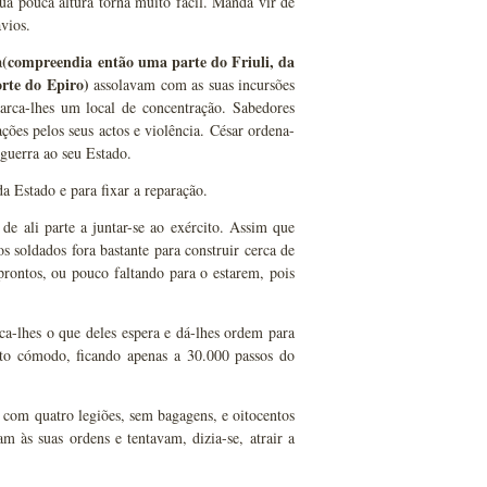
ua pouca altura torna muito fácil. Manda vir de
vios.
(compreendia então uma parte do Friuli, da
a
rte do Epiro)
assolavam com as suas incursões
arca-lhes um local de concentração. Sabedores
ções pelos seus actos e violência. César ordena-
 guerra ao seu Estado.
a Estado e para fixar a reparação.
 de ali parte a juntar-se ao exército. Assim que
os soldados fora bastante para construir cerca de
prontos, ou pouco faltando para o estarem, pois
ca-lhes o que deles espera e dá-lhes ordem para
ito cómodo, ficando apenas a 30.000 passos do
 com quatro legiões, sem bagagens, e oitocentos
m às suas ordens e tentavam, dizia-se, atrair a