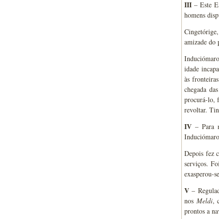
III
– Este Es
homens disp
Cingetórige,
amizade do p
Induciómaro,
idade incapa
às fronteira
chegada das
procurá-lo, 
revoltar. Ti
IV
– Para n
Induciómaro 
Depois fez c
serviços. Fo
exasperou-se
V
– Regulado
nos
Meldi
, 
prontos a na