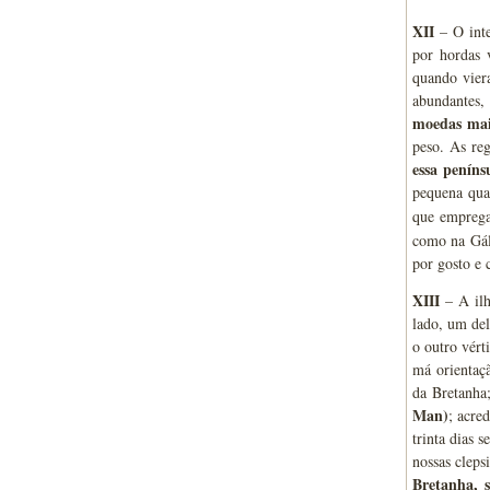
XII
– O inte
por hordas 
quando viera
abundantes,
moedas mai
peso. As re
essa peníns
pequena qu
que empreg
como na Gáli
por gosto e 
XIII
– A ilh
lado, um del
o outro vért
má orientaçã
da Bretanha
Man)
; acre
trinta dias 
nossas cleps
Bretanha, s