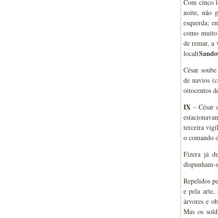
Com cinco le
noite, não 
esquerda; e
como muito 
de remar, a 
(Sandow
local
César soube 
de navios (c
oitocentos d
IX
– César d
estacionavam
terceira vig
o comando de
Fizera já d
dispunham-se
Repelidos pe
e pela arte
árvores e ob
Mas os sold