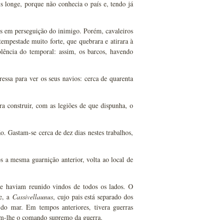
 longe, porque não conhecia o país e, tendo já
os em perseguição do inimigo. Porém, cavaleiros
empestade muito forte, que quebrara e atirara à
olência do temporal: assim, os barcos, havendo
essa para ver os seus navios: cerca de quarenta
a construir, com as legiões de que dispunha, o
. Gastam-se cerca de dez dias nestes trabalhos,
 a mesma guarnição anterior, volta ao local de
 se haviam reunido vindos de todos os lados. O
e, a
Cassivellaunus
, cujo pais está separado dos
 do mar. Em tempos anteriores, tivera guerras
ram-lhe o comando supremo da guerra.