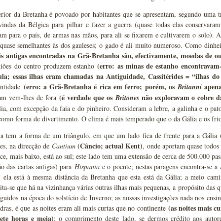
rior da Bretanha é povoado por habitantes que se apresentam, segundo uma tr
vindas da Bélgica para pilhar e fazer a guerra (quase todas elas conservara
m para o país, de armas nas mãos, para ali se fixarem e cultivarem o solo). 
 quase semelhantes às dos gauleses; o gado é ali muito numeroso. Como dinh
s antigas encontradas na Grã-Bretanha são, efectivamente, moedas de o
(erro: as minas de estanho encontravam
giões do centro produzem estanho
ula; essas ilhas eram chamadas na Antiguidade, Cassitérides = “ilhas do
(erro: a Grã-Bretanha é rica em ferro; porém, os
apenas
antidade
Britanni
(é verdade que os
não exploravam o cobre da
am vem-lhes de fora
Britones
a, com excepção da faia e do pinheiro. Consideram a lebre, a galinha e o pat
como forma de divertimento. O clima é mais temperado que o da Gália e os frio
a tem a forma de um triângulo, em que um lado fica de frente para a Gália
(Câncio; actual Kent)
es, na direcção de
Cantium
, onde aportam quase todos o
ice, mais baixo, está ao sul; este lado tem uma extensão de cerca de 500.000 pa
o das cartas antigas) para
Hispania
e o poente; nestas paragens encontra-se a
; ela está à mesma distância da Bretanha que esta está da Gália; a meio cam
dita-se que há na vizinhança várias outras ilhas mais pequenas, a propósito das q
seguidos na época do solstício de Inverno; as nossas investigações nada nos ens
(as noites mais c
idras, é que as noites eram ali mais curtas que no continente
ete horas e meia)
; o comprimento deste lado, se dermos crédito aos autore