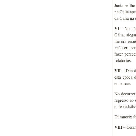
Junta-se-lhe
na Gália ape
da Gália na 
VI
– No núm
Gália, alega
lhe era recu
«não era sem
fazer perece
relatórios.
VII
– Depois
esta época 
embarcar.
No decorrer
regresso ao 
e, se resist
Dumnorix foi
VIII
– César 