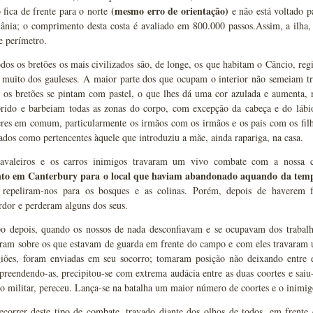
(mesmo erro de orientação)
o fica de frente para o norte
e não está voltado p
ânia; o comprimento desta costa é avaliado em 800.000 passos.Assim, a ilha,
e perímetro.
dos os bretões os mais civilizados são, de longe, os que habitam o Câncio, re
 muito dos gauleses. A maior parte dos que ocupam o interior não semeiam tr
s os bretões se pintam com pastel, o que lhes dá uma cor azulada e aumenta,
rido e barbeiam todas as zonas do corpo, com excepção da cabeça e do lábio
res em comum, particularmente os irmãos com os irmãos e os pais com os filh
ados como pertencentes àquele que introduziu a mãe, ainda rapariga, na casa.
valeiros e os carros inimigos travaram um vivo combate com a nossa 
o em Canterbury para o local que haviam abandonado aquando da temp
repeliram-nos para os bosques e as colinas. Porém, depois de haverem fe
dor e perderam alguns dos seus.
 depois, quando os nossos de nada desconfiavam e se ocupavam dos trabalho
aíram sobre os que estavam de guarda em frente do campo e com eles travaram 
giões, foram enviadas em seu socorro; tomaram posição não deixando entre 
preendendo-as, precipitou-se com extrema audácia entre as duas coortes e sai
o militar, pereceu. Lança-se na batalha um maior número de coortes e o inimig
ecorrer deste tipo de combate, travado diante dos olhos de todos, em frente