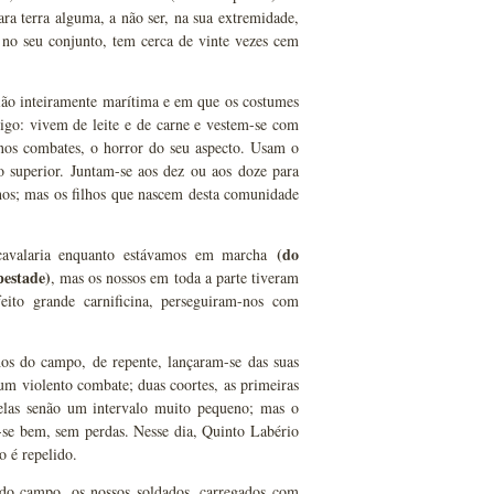
ara terra alguma, a não ser, na sua extremidade,
 no seu conjunto, tem cerca de vinte vezes cem
gião inteiramente marítima e em que os costumes
igo: vivem de leite e de carne e vestem-se com
 nos combates, o horror do seu aspecto. Usam o
 superior. Juntam-se aos dez ou aos doze para
os; mas os filhos que nascem desta comunidade
(do
cavalaria enquanto estávamos em marcha
estade)
, mas os nossos em toda a parte tiveram
ito grande carnificina, perseguiram-nos com
s do campo, de repente, lançaram-se das suas
um violento combate; duas coortes, as primeiras
elas senão um intervalo muito pequeno; mas o
u-se bem, sem perdas. Nesse dia, Quinto Labério
o é repelido.
 do campo, os nossos soldados, carregados com