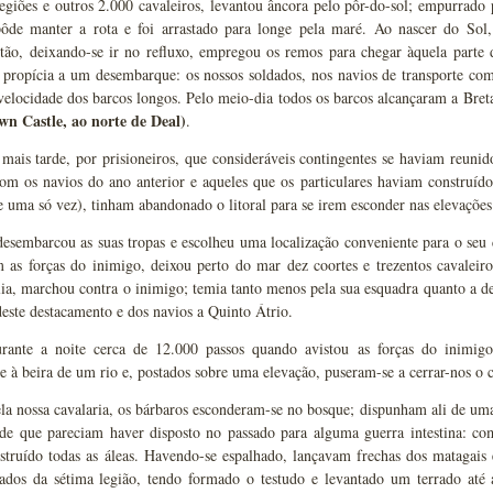
giões e outros 2.000 cavaleiros, levantou âncora pelo pôr-do-sol; empurrado 
pôde manter a rota e foi arrastado para longe pela maré. Ao nascer do Sol
ntão, deixando-se ir no refluxo, empregou os remos para chegar àquela parte 
propícia a um desembarque: os nossos soldados, nos navios de transporte com
velocidade dos barcos longos. Pelo meio-dia todos os barcos alcançaram a Bret
n Castle, ao norte de Deal)
.
mais tarde, por prisioneiros, que consideráveis contingentes se haviam reuni
om os navios do ano anterior e aqueles que os particulares haviam construído
e uma só vez), tinham abandonado o litoral para se irem esconder nas elevações
esembarcou as suas tropas e escolheu uma localização conveniente para o seu 
 as forças do inimigo, deixou perto do mar dez coortes e trezentos cavaleiro
ília, marchou contra o inimigo; temia tanto menos pela sua esquadra quanto a d
ste destacamento e dos navios a Quinto Átrio.
urante a noite cerca de 12.000 passos quando avistou as forças do inimi
 à beira de um rio e, postados sobre uma elevação, puseram-se a cerrar-nos o c
la nossa cavalaria, os bárbaros esconderam-se no bosque; dispunham ali de uma 
, de que pareciam haver disposto no passado para alguma guerra intestina: c
struído todas as áleas. Havendo-se espalhado, lançavam frechas dos matagais e
ados da sétima legião, tendo formado o testudo e levantado um terrado até 