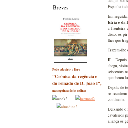
de que nos s
Breves
Espanha tudo
Em seguida, 
Istria e da
a fronteira
disso, os pi
lhes que tra
Trazem-lhe o
II
– Depois 
chega, visit
Pode adquirir o livro
seiscentos n
"Crónica da regência e
que foram la
do reinado de D. João I",
Depois de te
nas seguintes lojas online:
se reunirem
continente.
Deixando o n
cavaleiros p
aliança os g