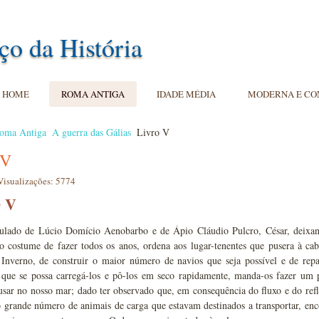
ço da História
HOME
ROMA ANTIGA
IDADE MÉDIA
MODERNA E C
oma Antiga
A guerra das Gálias
Livro V
 V
Visualizações: 5774
 V
lado de Lúcio Domício Aenobarbo e de Ápio Cláudio Pulcro, César, deixando 
o costume de fazer todos os anos, ordena aos lugar-tenentes que pusera à ca
 Inverno, de construir o maior número de navios que seja possível e de repa
 que se possa carregá-los e pô-los em seco rapidamente, manda-os fazer um
sar no nosso mar; dado ter observado que, em consequência do fluxo e do refl
 o grande número de animais de carga que estavam destinados a transportar, e