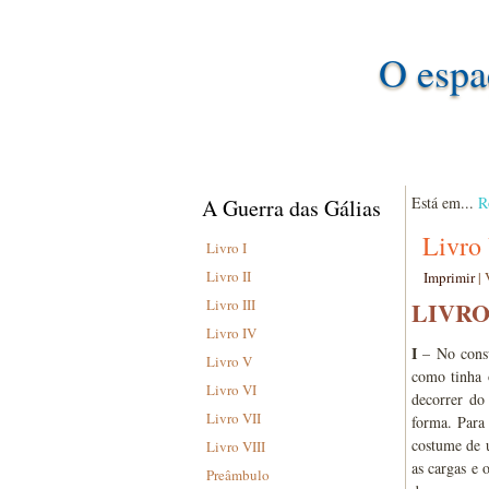
O espa
Está em...
R
A Guerra das Gálias
Livro
Livro I
Livro II
Imprimir
|
Livro III
LIVRO
Livro IV
I
– No consu
Livro V
como tinha 
Livro VI
decorrer do
Livro VII
forma. Para
costume de u
Livro VIII
as cargas e
Preâmbulo