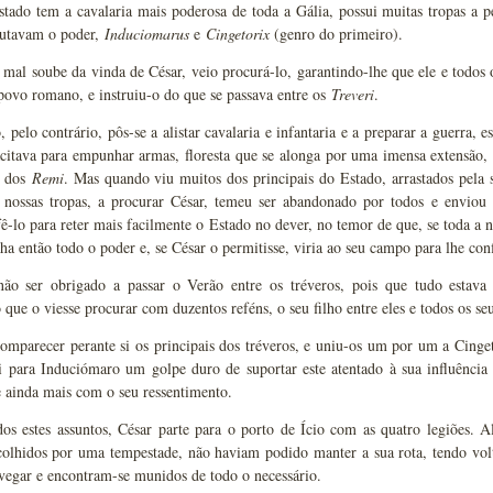
tado tem a cavalaria mais poderosa de toda a Gália, possui muitas tropas a
utavam o poder,
Induciomarus
e
Cingetorix
(genro do primeiro).
 mal soube da vinda de César, veio procurá-lo, garantindo-lhe que ele e todos 
ovo romano, e instruiu-o do que se passava entre os
Treveri
.
 pelo contrário, pôs-se a alistar cavalaria e infantaria e a preparar a guerra,
citava para empunhar armas, floresta que se alonga por uma imensa extensão, 
s dos
Remi
. Mas quando viu muitos dos principais do Estado, arrastados pel
 nossas tropas, a procurar César, temeu ser abandonado por todos e enviou d
fê-lo para reter mais facilmente o Estado no dever, no temor de que, se toda a 
nha então todo o poder e, se César o permitisse, viria ao seu campo para lhe conf
ão ser obrigado a passar o Verão entre os tréveros, pois que tudo estava
que o viesse procurar com duzentos reféns, o seu filho entre eles e todos os se
omparecer perante si os principais dos tréveros, e uniu-os um por um a Cinge
i para Induciómaro um golpe duro de suportar este atentado à sua influência 
 ainda mais com o seu ressentimento.
s estes assuntos, César parte para o porto de Ício com as quatro legiões. Al
colhidos por uma tempestade, não haviam podido manter a sua rota, tendo volt
vegar e encontram-se munidos de todo o necessário.