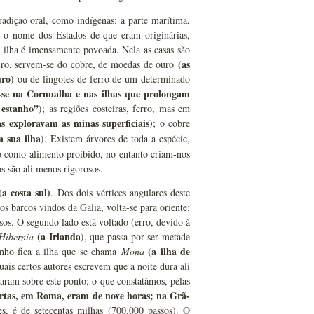
adição oral, como indígenas; a parte marítima,
m o nome dos Estados de que eram originárias,
A ilha é imensamente povoada. Nela as casas são
(as
eiro, servem-se do cobre, de moedas de ouro
uro)
ou de lingotes de ferro de um determinado
-se na Cornualha e nas ilhas que prolongam
 estanho”)
; as regiões costeiras, ferro, mas em
 exploravam as minas superficiais)
; o cobre
 sua ilha)
. Existem árvores de toda a espécie,
o como alimento proibido, no entanto criam-nos
s são ali menos rigorosos.
(a costa sul)
. Dos dois vértices angulares deste
s barcos vindos da Gália, volta-se para oriente;
ssos. O segundo lado está voltado (erro, devido à
(a Irlanda)
Hibernia
, que passa por ser metade
(a ilha de
inho fica a ilha que se chama
Mona
uais certos autores escrevem que a noite dura ali
inaram sobre este ponto; o que constatámos, pelas
urtas, em Roma, eram de nove horas; na Grã-
s, é de setecentas milhas (700.000 passos). O