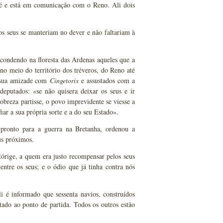
 pé e está em comunicação com o Reno. Ali dois
os seus se manteriam no dever e não faltariam à
 escondendo na floresta das Ardenas aqueles que a
no meio do território dos tréveros, do Reno até
a sua amizade com
Cingetorix
e assustados com a
eputados: «se não quisera deixar os seus e ir
nobreza partisse, o povo imprevidente se viesse a
iar a sua própria sorte e a do seu Estado».
 pronto para a guerra na Bretanha, ordenou a
us próximos.
tórige, a quem era justo recompensar pelos seus
entre os seus; e o ódio que já tinha contra nós
i é informado que sessenta navios, construídos
ado ao ponto de partida. Todos os outros estão