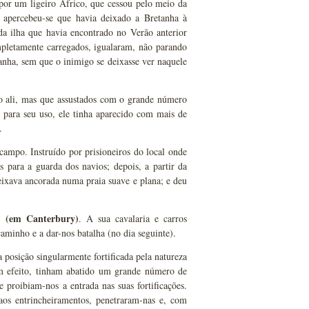
por um ligeiro Áfrico, que cessou pelo meio da
, apercebeu-se que havia deixado a Bretanha à
da ilha que havia encontrado no Verão anterior
pletamente carregados, igualaram, não parando
anha, sem que o inimigo se deixasse ver naquele
do ali, mas que assustados com o grande número
 para seu uso, ele tinha aparecido com mais de
.
campo. Instruído por prisioneiros do local onde
s para a guarda dos navios; depois, a partir da
eixava ancorada numa praia suave e plana; e deu
(em Canterbury)
go
. A sua cavalaria e carros
aminho e a dar-nos batalha (no dia seguinte).
posição singularmente fortificada pela natureza
om efeito, tinham abatido um grande número de
 proibiam-nos a entrada nas suas fortificações.
aos entrincheiramentos, penetraram-nas e, com