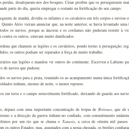
 perdas, desalojaram-nos dos bosques. César proibiu que os perseguissem mais
ande parte do dia, queria empregar o restante na fortificação do seu campo.
eguinte de manhã, dividiu os infantes e os cavaleiros em três corpos e enviou-
 Quinto Átrio vieram anunciar que, na noite anterior, se havia levantado uma t
 todos os navios, porque as âncoras e os cordames não puderam resistir à vi
 contra os outros, estavam muito danificados.
rdena que chamem as legiões e os cavaleiros, pondo termo à perseguição; regr
idos; os outros podiam ser reparados à força de muito trabalho.
rários nas legiões e mandou vir outros do continente. Escreveu a Labieno par
o de navios que pudesse.
os os navios para a praia, reunindo-os ao acampamento numa única fortificação
soldados tenham, mesmo de noite, o menor repouso.
s em terra e o campo notavelmente fortificado, deixando de guarda aos navios
.
o, depara com uma importante concentração de tropas de
Britones
, que ali
remo e a direcção da guerra tinham-no confiado, com consentimento unânim
rítimos por um rio que se chama o
Tamesis
, a cerca de oitenta mil passos
om os outros Estados; mas, assustados com a nossa chegada, os bretões confia