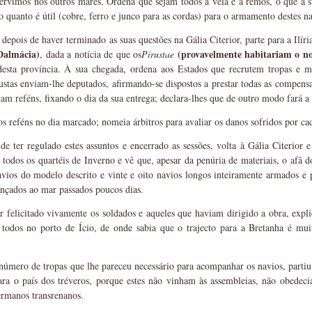
ervimos nos outros mares. Ordena que sejam todos à vela e a remos, o que a s
 quanto é útil (cobre, ferro e junco para as cordas) para o armamento destes na
depois de haver terminado as suas questões na Gália Citerior, parte para a Ilíri
 Dalmácia)
(provavelmente habitariam o no
, dada a notícia de que os
Pirustae
 desta província. À sua chegada, ordena aos Estados que recrutem tropas e m
rustas enviam-lhe deputados, afirmando-se dispostos a prestar todas as compensa
gam reféns, fixando o dia da sua entrega; declara-lhes que de outro modo fará a
s reféns no dia marcado; nomeia árbitros para avaliar os danos sofridos por cad
de ter regulado estes assuntos e encerrado as sessões, volta à Gália Citerior e
a todos os quartéis de Inverno e vê que, apesar da penúria de materiais, o afã d
avios do modelo descrito e vinte e oito navios longos inteiramente armados e 
nçados ao mar passados poucos dias.
r felicitado vivamente os soldados e aqueles que haviam dirigido a obra, expli
 todos no porto de Ício, de onde sabia que o trajecto para a Bretanha é mu
úmero de tropas que lhe pareceu necessário para acompanhar os navios, partiu
ara o país dos tréveros, porque estes não vinham às assembleias, não obedecia
ermanos transrenanos.