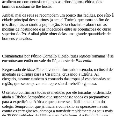
acolhem-no com entusiasmo, mas as tribos líguro-célticas dos
taurinos mostram-se-lhe hostis.
Aníbal, mal os seus se recompõem um pouco das fadigas, põe sítio à
cidade principal dos taurinos (a actual Turim), que toma ao fim de
três dias, massacrando a população. Esta chacina acabou com as
mostras de hostilidade e as indecisões entre as populações do curso
superior do Pó. Aníbal pôde obter delas uma grande quantidade de
homens e cavalos.
Comandadas por Públio Cornélio Cipião, duas legiões romanas já se
encontravam então no vale do Pó, a oeste de
Placentia
.
Regressado de
Massilia
e havendo informado o senado, o cônsul de
imediato se dirigira para a Cisalpina, cruzando a Etrúria. Ali
chegado, assume também o comando das tropas já estacionadas na
região, que se ocupavam da repressão da rebelião gaulesa.
O senado confirmara todas as medidas por ele tomadas, ordenando
ainda a Tibério Semprónio que suspendesse todos os preparativos
para a expedição a África e que acorresse a Itália em auxílio do
colega. Semprónio, que já iniciara com êxito as operações navais
contra os cartagineses, começa a transferir rapidamente os seus mais
de 25.000 soldados de Lilibeu para
Ariminum
. Ao fim de 2 meses,