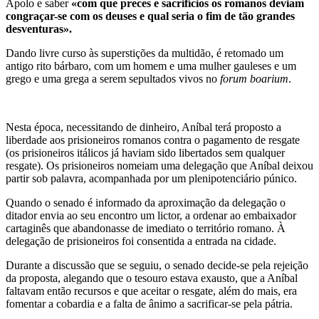
Apolo e saber
«com que preces e sacrifícios os romanos deviam
congraçar-se com os deuses e qual seria o fim de tão grandes
desventuras».
Dando livre curso às superstições da multidão, é retomado um
antigo rito bárbaro, com um homem e uma mulher gauleses e um
grego e uma grega a serem sepultados vivos no
forum boarium
.
Nesta época, necessitando de dinheiro, Aníbal terá proposto a
liberdade aos prisioneiros romanos contra o pagamento de resgate
(os prisioneiros itálicos já haviam sido libertados sem qualquer
resgate). Os prisioneiros nomeiam uma delegação que Aníbal deixou
partir sob palavra, acompanhada por um plenipotenciário púnico.
Quando o senado é informado da aproximação da delegação o
ditador envia ao seu encontro um lictor, a ordenar ao embaixador
cartaginês que abandonasse de imediato o território romano. À
delegação de prisioneiros foi consentida a entrada na cidade.
Durante a discussão que se seguiu, o senado decide-se pela rejeição
da proposta, alegando que o tesouro estava exausto, que a Aníbal
faltavam então recursos e que aceitar o resgate, além do mais, era
fomentar a cobardia e a falta de ânimo a sacrificar-se pela pátria.