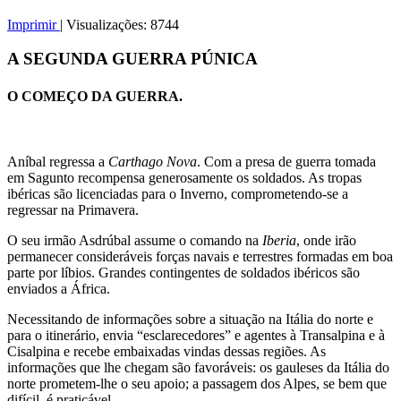
Imprimir
|
Visualizações: 8744
A SEGUNDA GUERRA PÚNICA
O COMEÇO DA GUERRA.
Aníbal regressa a
Carthago Nova
. Com a presa de guerra tomada
em Sagunto recompensa generosamente os soldados. As tropas
ibéricas são licenciadas para o Inverno, comprometendo-se a
regressar na Primavera.
O seu irmão Asdrúbal assume o comando na
Iberia
, onde irão
permanecer consideráveis forças navais e terrestres formadas em boa
parte por líbios. Grandes contingentes de soldados ibéricos são
enviados a África.
Necessitando de informações sobre a situação na Itália do norte e
para o itinerário, envia “esclarecedores” e agentes à Transalpina e à
Cisalpina e recebe embaixadas vindas dessas regiões. As
informações que lhe chegam são favoráveis: os gauleses da Itália do
norte prometem-lhe o seu apoio; a passagem dos Alpes, se bem que
difícil, é praticável.