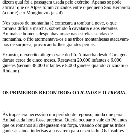
dizem qual foi a passagem usada pelo exército. Apenas se pode
afirmar que os Alpes foram cruzados entre o pequeno São Bernardo
(a norte) e o Monginevro (a sul).
Nos passos de montanha já começara a tombar a neve, o que
tornava difícil a marcha, sobretudo à cavalaria e aos elefantes.
Animais e homens despenhavam-se nas estreitas sendas de
montanha, o frio atormentava-os e as tribos montanhesas atacavam-
nos de surpresa, provocando-lhes grandes perdas.
Exausto, o exército atinge o vale do Pó. A marcha desde Cartagena
durara cerca de cinco meses. Restavam 20.000 infantes e 6.000
ginetes (seriam 38.000 infantes e 8.000 ginetes quando cruzaram o
Ródano).
OS PRIMEIROS RECONTROS: O
TICINUS
E O
TREBIA
.
Às tropas era necessário um período de repouso, ainda que para
Aníbal cada hora fosse preciosa. Queria ocupar o vale do Pó antes
que os romanos ali chegassem em força, visando obrigar as tribos
gaulesas ainda indecisas a passarem para o seu lado. Os ínsubres