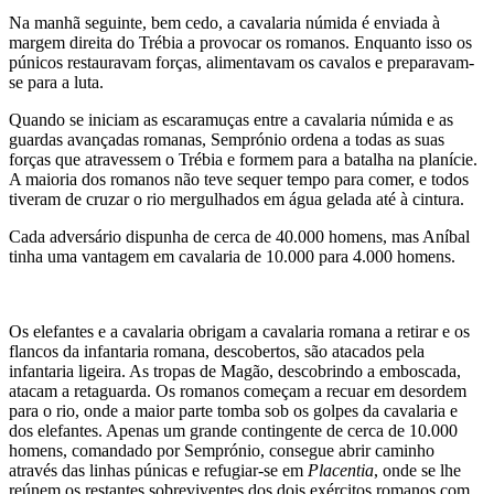
Na manhã seguinte, bem cedo, a cavalaria númida é enviada à
margem direita do Trébia a provocar os romanos. Enquanto isso os
púnicos restauravam forças, alimentavam os cavalos e preparavam-
se para a luta.
Quando se iniciam as escaramuças entre a cavalaria númida e as
guardas avançadas romanas, Semprónio ordena a todas as suas
forças que atravessem o Trébia e formem para a batalha na planície.
A maioria dos romanos não teve sequer tempo para comer, e todos
tiveram de cruzar o rio mergulhados em água gelada até à cintura.
Cada adversário dispunha de cerca de 40.000 homens, mas Aníbal
tinha uma vantagem em cavalaria de 10.000 para 4.000 homens.
Os elefantes e a cavalaria obrigam a cavalaria romana a retirar e os
flancos da infantaria romana, descobertos, são atacados pela
infantaria ligeira. As tropas de Magão, descobrindo a emboscada,
atacam a retaguarda. Os romanos começam a recuar em desordem
para o rio, onde a maior parte tomba sob os golpes da cavalaria e
dos elefantes. Apenas um grande contingente de cerca de 10.000
homens, comandado por Semprónio, consegue abrir caminho
através das linhas púnicas e refugiar-se em
Placentia
, onde se lhe
reúnem os restantes sobreviventes dos dois exércitos romanos com