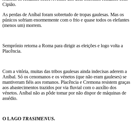
Cipião.
As perdas de Aníbal foram sobretudo de tropas gaulesas. Mas os
púnicos sofriam enormemente com o frio e quase todos os elefantes
(menos um) morrem.
Semprónio retorna a Roma para dirigir as eleições e logo volta a
Placência.
Com a vitória, muitas das tribos gaulesas ainda indecisas aderem a
Aníbal. Só os cenomanos e os vénetos (que não eram gauleses) se
mantiveram fiéis aos romanos. Placência e Cremona resistem graças
aos abastecimentos trazidos por via fluvial com o auxílio dos
vénetos. Aníbal não as pôde tomar por não dispor de máquinas de
assédio.
O LAGO
TRASIMENUS
.