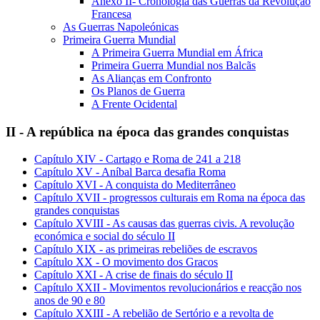
Anexo II- Cronologia das Guerras da Revolução
Francesa
As Guerras Napoleónicas
Primeira Guerra Mundial
A Primeira Guerra Mundial em África
Primeira Guerra Mundial nos Balcãs
As Alianças em Confronto
Os Planos de Guerra
A Frente Ocidental
II - A república na época das grandes conquistas
Capítulo XIV - Cartago e Roma de 241 a 218
Capítulo XV - Aníbal Barca desafia Roma
Capítulo XVI - A conquista do Mediterrâneo
Capítulo XVII - progressos culturais em Roma na época das
grandes conquistas
Capítulo XVIII - As causas das guerras civis. A revolução
económica e social do século II
Capítulo XIX - as primeiras rebeliões de escravos
Capítulo XX - O movimento dos Gracos
Capítulo XXI - A crise de finais do século II
Capítulo XXII - Movimentos revolucionários e reacção nos
anos de 90 e 80
Capítulo XXIII - A rebelião de Sertório e a revolta de