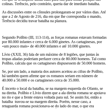
colinas. Terêncio, pelo contrário, queria dar de imediato batalha.
As discussões entre os cônsules prolongaram-se por vários dias. Até
que a 2 de Agosto de 216, dia em que lhe correspondia o mando,
Terêncio decidiu travar batalha na planura.
Segundo Políbio (III, 113-114), as forças romanas estavam formadas
por 80.000 infantes e cerca de 6.000 ginetes. As cartaginesas, por
«um pouco mais» de 40.000 infantes e até 10.000 ginetes.
Lívio (XXII, 36) fala de um máximo de 8 legiões, que juntas às
tropas aliadas poderiam perfazer cerca de 80.000 homens. Tal como
Políbio, calcula que os cartagineses dispusessem de 50.000 homens.
Se, por um lado, a maioria dos autores aceitou as cifras de Políbio,
há também quem afirme que os romanos seriam em número de
40.000 a 50.000 e os cartagineses cerca de 35.000.
É incerto o local da batalha, se na margem esquerda do Ofanto, se
na direita. Políbio e Lívio dizem que a ala direita romana se apoiava
no rio e que a frente estava voltada para sul. Se assim foi, então a
batalha travou-se na margem direita. Porém, nesse caso, a
retaguarda romana posicionava-se do lado do mar, o que era