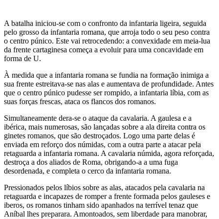
A batalha iniciou-se com o confronto da infantaria ligeira, seguida
pelo grosso da infantaria romana, que arroja todo o seu peso contra
o centro púnico. Este vai retrocedendo: a convexidade em meia-lua
da frente cartaginesa começa a evoluir para uma concavidade em
forma de U.
À medida que a infantaria romana se fundia na formação inimiga a
sua frente estreitava-se nas alas e aumentava de profundidade. Antes
que o centro púnico pudesse ser rompido, a infantaria líbia, com as
suas forças frescas, ataca os flancos dos romanos.
Simultaneamente dera-se o ataque da cavalaria. A gaulesa e a
ibérica, mais numerosas, são lançadas sobre a ala direita contra os
ginetes romanos, que são destroçados. Logo uma parte delas é
enviada em reforço dos númidas, com a outra parte a atacar pela
retaguarda a infantaria romana. A cavalaria númida, agora reforçada,
destroça a dos aliados de Roma, obrigando-a a uma fuga
desordenada, e completa o cerco da infantaria romana.
Pressionados pelos líbios sobre as alas, atacados pela cavalaria na
retaguarda e incapazes de romper a frente formada pelos gauleses e
iberos, os romanos tinham sido apanhados na terrível tenaz que
Aníbal lhes preparara. Amontoados, sem liberdade para manobrar,