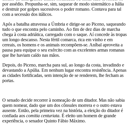
por assédio. Propunha-se, sim, saquear de modo sistemático a Itália
e destruir por golpes sucessivos o poder romano. Contava para tal
com a secessão dos itálicos.
Após a batalha atravessa a Úmbria e dirige-se ao Piceno, saqueando
tudo o que encontra pelo caminho. Ao fim de dez dias de marcha
chega à costa adriática, carregado com o saque. Aí concede às tropas
um longo descanso. Nesta fértil comarca, rica em vinho e em
cereais, os homens e os animais recompõem-se. Aníbal aproveita a
pausa para equipar o seu exército com as excelentes armas romanas
que lhe haviam caído nas mãos.
Depois, do Piceno, marcha para sul, ao longo da costa, invadindo e
devastando a Apúlia. Em nenhum lugar encontra resistência. Apenas
as cidades fortificadas, sem intenção de se renderem, lhe fecham as
portas.
O senado decide recorrer à nomeação de um ditador. Mas não sabia
quem nomear, dado que um dos cônsules morrera e o outro estava
ausente. Então, pela primeira vez na história, a eleição do ditador é
confiada aos
comitia centuriata
. É eleito um homem de grande
experiência, o senador Quinto Fábio Máximo.