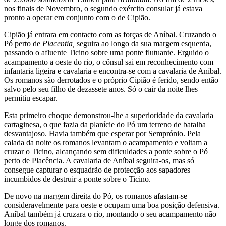
nos finais de Novembro, o segundo exército consular já estava
pronto a operar em conjunto com o de Cipião.
Cipião já entrara em contacto com as forças de Aníbal. Cruzando o
Pó perto de
Placentia,
seguira ao longo da sua margem esquerda,
passando o afluente Ticino sobre uma ponte flutuante. Erguido o
acampamento a oeste do rio, o cônsul sai em reconhecimento com
infantaria ligeira e cavalaria e encontra-se com a cavalaria de Aníbal.
Os romanos são derrotados e o próprio Cipião é ferido, sendo então
salvo pelo seu filho de dezassete anos. Só o cair da noite lhes
permitiu escapar.
Esta primeiro choque demonstrou-lhe a superioridade da cavalaria
cartaginesa, o que fazia da planície do Pó um terreno de batalha
desvantajoso. Havia também que esperar por Semprónio. Pela
calada da noite os romanos levantam o acampamento e voltam a
cruzar o Ticino, alcançando sem dificuldades a ponte sobre o Pó
perto de Placência. A cavalaria de Aníbal seguira-os, mas só
consegue capturar o esquadrão de protecção aos sapadores
incumbidos de destruir a ponte sobre o Ticino.
De novo na margem direita do Pó, os romanos afastam-se
consideravelmente para oeste e ocupam uma boa posição defensiva.
Aníbal também já cruzara o rio, montando o seu acampamento não
longe dos romanos.