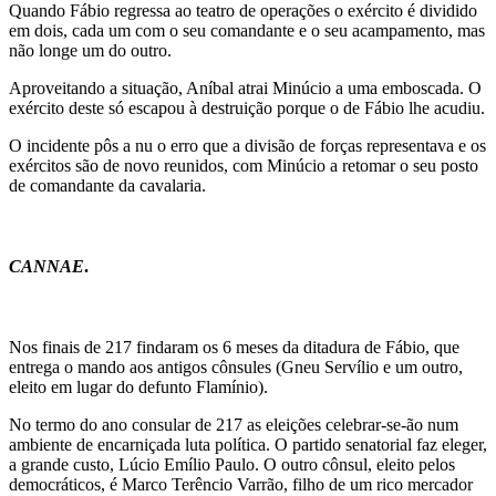
Quando Fábio regressa ao teatro de operações o exército é dividido
em dois, cada um com o seu comandante e o seu acampamento, mas
não longe um do outro.
Aproveitando a situação, Aníbal atrai Minúcio a uma emboscada. O
exército deste só escapou à destruição porque o de Fábio lhe acudiu.
O incidente pôs a nu o erro que a divisão de forças representava e os
exércitos são de novo reunidos, com Minúcio a retomar o seu posto
de comandante da cavalaria.
CANNAE
.
Nos finais de 217 findaram os 6 meses da ditadura de Fábio, que
entrega o mando aos antigos cônsules (Gneu Servílio e um outro,
eleito em lugar do defunto Flamínio).
No termo do ano consular de 217 as eleições celebrar-se-ão num
ambiente de encarniçada luta política. O partido senatorial faz eleger,
a grande custo, Lúcio Emílio Paulo. O outro cônsul, eleito pelos
democráticos, é Marco Terêncio Varrão, filho de um rico mercador