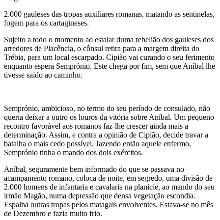
2.000 gauleses das tropas auxiliares romanas, matando as sentinelas,
fogem para os cartagineses.
Sujeito a todo o momento ao estalar duma rebelião dos gauleses dos
arredores de Placência, o cônsul retira para a margem direita do
Trébia, para um local escarpado. Cipião vai curando o seu ferimento
enquanto espera Semprónio. Este chega por fim, sem que Aníbal lhe
tivesse saído ao caminho.
Semprónio, ambicioso, no termo do seu período de consulado, não
queria deixar a outro os louros da vitória sobre Aníbal. Um pequeno
recontro favorável aos romanos faz-lhe crescer ainda mais a
determinação. Assim, e contra a opinião de Cipião, decide travar a
batalha o mais cedo possível. Jazendo então aquele enfermo,
Semprónio tinha o mando dos dois exércitos.
Aníbal, seguramente bem informado do que se passava no
acampamento romano, coloca de noite, em segredo, uma divisão de
2.000 homens de infantaria e cavalaria na planície, ao mando do seu
irmão Magão, numa depressão que densa vegetação escondia.
Espalha outras tropas pelos matagais envolventes. Estava-se no mês
de Dezembro e fazia muito frio.