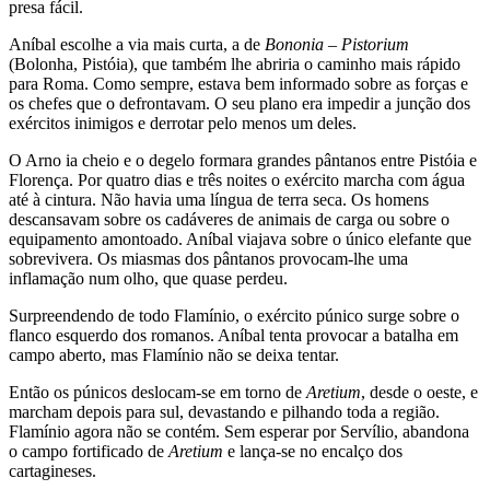
presa fácil.
Aníbal escolhe a via mais curta, a de
Bononia
–
Pistorium
(Bolonha, Pistóia), que também lhe abriria o caminho mais rápido
para Roma. Como sempre, estava bem informado sobre as forças e
os chefes que o defrontavam. O seu plano era impedir a junção dos
exércitos inimigos e derrotar pelo menos um deles.
O Arno ia cheio e o degelo formara grandes pântanos entre Pistóia e
Florença. Por quatro dias e três noites o exército marcha com água
até à cintura. Não havia uma língua de terra seca. Os homens
descansavam sobre os cadáveres de animais de carga ou sobre o
equipamento amontoado. Aníbal viajava sobre o único elefante que
sobrevivera. Os miasmas dos pântanos provocam-lhe uma
inflamação num olho, que quase perdeu.
Surpreendendo de todo Flamínio, o exército púnico surge sobre o
flanco esquerdo dos romanos. Aníbal tenta provocar a batalha em
campo aberto, mas Flamínio não se deixa tentar.
Então os púnicos deslocam-se em torno de
Aretium
, desde o oeste, e
marcham depois para sul, devastando e pilhando toda a região.
Flamínio agora não se contém. Sem esperar por Servílio, abandona
o campo fortificado de
Aretium
e lança-se no encalço dos
cartagineses.