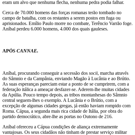
eram um alvo que nenhuma flecha, nenhuma pedra podia falhar.
Cerca de 70.000 homens das forças romanas terão tombado no
campo de batalha, com os restantes a serem postos em fuga ou
aprisionados. Emílio Paulo morre no combate, Terêncio Varrão foge.
Aníbal perdeu 6.000 homens, 4.000 dos quais gauleses.
APÓS
CANNAE.
Aníbal, procurando conseguir a secessão dos
socii
, marcha através
do Sâmnio e da Campânia, enviando Magão à Lucânia e ao Brútio.
As suas esperanças pareciam estar a ponto de se cumprirem, com a
federação itálica a ameaçar desfazer-se. Aderem-lhe muitas cidades
da Apúlia. Pouco tempo depois, as tribos montanhesas do Sâmnio
central seguem-lhes o exemplo. A Lucânia e o Brútio, com a
excepção de algumas cidades gregas, já então haviam rompido com
Roma. Cápua, a segunda mais rica cidade de Itália, por obra do
partido democrático, abre-lhe as portas no Outono de 216.
Aníbal ofereceu a Cápua condições de aliança extremamente
vantajosas. Os seus cidadãos não tinham de prestar serviço militar