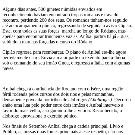
Alguns dias antes, 500 ginetes númidas enviados em
reconhecimento haviam encontrado tropas romanas e travado
recontro, perdendo 200 dos seus. Os romanos tinham-nos seguido
até ao acampamento púnico, regressando de seguida a avisar Cipião.
Este, com todas as suas forças, marcha ao longo do Ródano, mas
apenas para encontrar trincheiras vazias. Aníbal partira há já 3 dias,
subindo a marchas forçadas o curso do Ródano.
Cipião regressa para reembarcar. O plano de Aníbal era-lhe agora
perfeitamente claro. Envia a maior parte do exército para a Ibéria
sob o comando do seu irmão Gneu, e regressa a Itália com algumas
naves.
Aníbal chega à confluência do Ródano com o Isère, uma região
fértil rodeada pelos cursos dos dois rios e pelas montanhas,
densamente povoada por tribos de alóbrogos
(Allobroges)
. Decorria
então uma luta pelo poder entre dois irmãos e Aníbal interveio a
favor do mais velho, assegurando-lhe a vitória. Reconhecido, o
alóbrogo aprovisiona o exército púnico.
Nos finais de Setembro Aníbal chega à cadeia principal. Lívio e
Políbio, as nossas duas fontes principais a este respeito, não nos