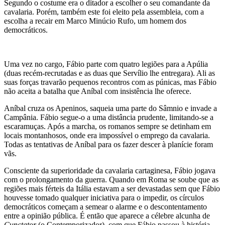
Segundo o costume era o ditador a escolher o seu comandante da
cavalaria. Porém, também este foi eleito pela assembleia, com a
escolha a recair em Marco Minúcio Rufo, um homem dos
democráticos.
Uma vez no cargo, Fábio parte com quatro legiões para a Apúlia
(duas recém-recrutadas e as duas que Servílio lhe entregara). Ali as
suas forças travarão pequenos recontros com as púnicas, mas Fábio
não aceita a batalha que Aníbal com insistência lhe oferece.
Aníbal cruza os Apeninos, saqueia uma parte do Sâmnio e invade a
Campânia. Fábio segue-o a uma distância prudente, limitando-se a
escaramuças. Após a marcha, os romanos sempre se detinham em
locais montanhosos, onde era impossível o emprego da cavalaria.
Todas as tentativas de Aníbal para os fazer descer à planície foram
vãs.
Consciente da superioridade da cavalaria cartaginesa, Fábio jogava
com o prolongamento da guerra. Quando em Roma se soube que as
regiões mais férteis da Itália estavam a ser devastadas sem que Fábio
houvesse tomado qualquer iniciativa para o impedir, os círculos
democráticos começam a semear o alarme e o descontentamento
entre a opinião pública. É então que aparece a célebre alcunha de
Cunctator
(o Contemporizador), com que Fábio passou à história.