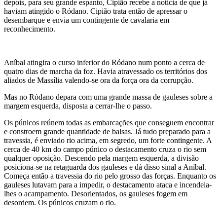
depois, para seu grande espanto, Cipião recebe a notícia de que já
haviam atingido o Ródano. Cipião trata então de apressar o
desembarque e envia um contingente de cavalaria em
reconhecimento.
Aníbal atingira o curso inferior do Ródano num ponto a cerca de
quatro dias de marcha da foz. Havia atravessado os territórios dos
aliados de Massília valendo-se ora da força ora da corrupção.
Mas no Ródano depara com uma grande massa de gauleses sobre a
margem esquerda, disposta a cerrar-lhe o passo.
Os púnicos reúnem todas as embarcações que conseguem encontrar
e constroem grande quantidade de balsas. Já tudo preparado para a
travessia, é enviado rio acima, em segredo, um forte contingente. A
cerca de 40 km do campo púnico o destacamento cruza o rio sem
qualquer oposição. Descendo pela margem esquerda, a divisão
posiciona-se na retaguarda dos gauleses e dá disso sinal a Aníbal.
Começa então a travessia do rio pelo grosso das forças. Enquanto os
gauleses lutavam para a impedir, o destacamento ataca e incendeia-
lhes o acampamento. Desorientados, os gauleses fogem em
desordem. Os púnicos cruzam o rio.