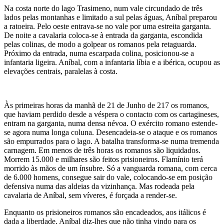
Na costa norte do lago Trasimeno, num vale circundado de três
lados pelas montanhas e limitado a sul pelas águas, Aníbal preparou
a ratoeira. Pelo oeste entrava-se no vale por uma estreita garganta.
De noite a cavalaria coloca-se à entrada da garganta, escondida
pelas colinas, de modo a golpear os romanos pela retaguarda.
Próximo da entrada, numa escarpada colina, posicionou-se a
infantaria ligeira. Aníbal, com a infantaria líbia e a ibérica, ocupou as
elevações centrais, paralelas à costa.
Às primeiras horas da manhã de 21 de Junho de 217 os romanos,
que haviam perdido desde a véspera o contacto com os cartagineses,
entram na garganta, numa densa névoa. O exército romano estende-
se agora numa longa coluna. Desencadeia-se o ataque e os romanos
são empurrados para o lago. A batalha transforma-se numa tremenda
carnagem. Em menos de três horas os romanos são liquidados.
Morrem 15.000 e milhares são feitos prisioneiros. Flamínio terá
morrido às mãos de um ínsubre. Só a vanguarda romana, com cerca
de 6.000 homens, consegue sair do vale, colocando-se em posição
defensiva numa das aldeias da vizinhança. Mas rodeada pela
cavalaria de Aníbal, sem víveres, é forçada a render-se.
Enquanto os prisioneiros romanos são encadeados, aos itálicos é
dada a liberdade. Aníbal diz-lhes que não tinha vindo para os