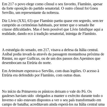
Em 217 o povo elege como cônsul o seu favorito, Flamínio, apesar
da forte oposição do partido senatorial. O outro cônsul foi Gneu
Servílio, um representante da nobreza.
Diz Lívio (XXI, 63) que Flamínio partiu quase em segredo, sem ter
cumprido as cerimónias habituais, por temer que o senado lhe
criasse dificuldades. Mas é bem possível que Lívio falsifique aqui a
realidade, dando eco à tradição senatorial, inimiga de Flamínio.
A estratégia do senado, em 217, visava a defesa da Itália central.
Aníbal podia invadi-la através da passagem montanhosa próxima de
Rimini, no
ager Gallicus
, ou de um dos passos dos Apeninos que
desembocam na Etrúria do norte.
Em
Ariminum
esperava-o Servílio, com duas legiões. O acesso à
Etrúria era defendido por Flamínio, com outras duas.
No início da Primavera os púnicos deixam o vale do Pó. Os
gauleses haviam sido obrigados a manter o exército durante todo o
Inverno e não estavam dispostos a ver o seu país transformado em
campo de batalha; acreditavam ainda esperá-los na Itália central uma