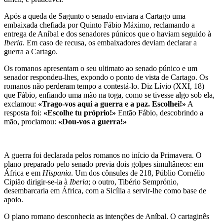
Após a queda de Sagunto o senado enviara a Cartago uma
embaixada chefiada por Quinto Fábio Máximo, reclamando a
entrega de Aníbal e dos senadores púnicos que o haviam seguido à
Iberia
. Em caso de recusa, os embaixadores deviam declarar a
guerra a Cartago.
Os romanos apresentam o seu ultimato ao senado púnico e um
senador respondeu-lhes, expondo o ponto de vista de Cartago. Os
romanos não perderam tempo a contestá-lo. Diz Lívio (XXI, 18)
que Fábio, enfiando uma mão na toga, como se tivesse algo sob ela,
exclamou:
«Trago-vos aqui a guerra e a paz. Escolhei!»
A
resposta foi:
«Escolhe tu próprio!»
Então Fábio, descobrindo a
mão, proclamou:
«Dou-vos a guerra!»
A guerra foi declarada pelos romanos no início da Primavera. O
plano preparado pelo senado previa dois golpes simultâneos: em
África e em
Hispania
. Um dos cônsules de 218, Públio Cornélio
Cipião dirigir-se-ia à
Iberia
; o outro, Tibério Semprónio,
desembarcaria em África, com a Sicília a servir-lhe como base de
apoio.
O plano romano desconhecia as intenções de Aníbal. O cartaginês