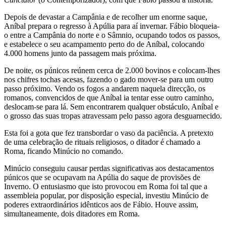
Depois de devastar a Campânia e de recolher um enorme saque,
Aníbal prepara o regresso à Apúlia para aí invernar. Fábio bloqueia-
o entre a Campânia do norte e o Sâmnio, ocupando todos os passos,
e estabelece o seu acampamento perto do de Aníbal, colocando
4.000 homens junto da passagem mais próxima.
De noite, os púnicos reúnem cerca de 2.000 bovinos e colocam-lhes
nos chifres tochas acesas, fazendo o gado mover-se para um outro
passo próximo. Vendo os fogos a andarem naquela direcção, os
romanos, convencidos de que Aníbal ia tentar esse outro caminho,
deslocam-se para lá. Sem encontrarem qualquer obstáculo, Aníbal e
o grosso das suas tropas atravessam pelo passo agora desguarnecido.
Esta foi a gota que fez transbordar o vaso da paciência. A pretexto
de uma celebração de rituais religiosos, o ditador é chamado a
Roma, ficando Minúcio no comando.
Minúcio conseguiu causar perdas significativas aos destacamentos
púnicos que se ocupavam na Apúlia do saque de provisões de
Inverno. O entusiasmo que isto provocou em Roma foi tal que a
assembleia popular, por disposição especial, investiu Minúcio de
poderes extraordinários idênticos aos de Fábio. Houve assim,
simultaneamente, dois ditadores em Roma.