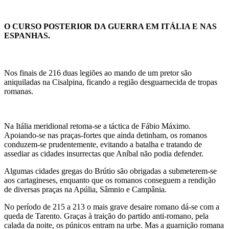
O CURSO POSTERIOR DA GUERRA EM ITÁLIA E NAS
ESPANHAS.
Nos finais de 216 duas legiões ao mando de um pretor são
aniquiladas na Cisalpina, ficando a região desguarnecida de tropas
romanas.
Na Itália meridional retoma-se a táctica de Fábio Máximo.
Apoiando-se nas praças-fortes que ainda detinham, os romanos
conduzem-se prudentemente, evitando a batalha e tratando de
assediar as cidades insurrectas que Aníbal não podia defender.
Algumas cidades gregas do Brútio são obrigadas a submeterem-se
aos cartagineses, enquanto que os romanos conseguem a rendição
de diversas praças na Apúlia, Sâmnio e Campânia.
No período de 215 a 213 o mais grave desaire romano dá-se com a
queda de Tarento. Graças à traição do partido anti-romano, pela
calada da noite, os púnicos entram na urbe. Mas a guarnição romana