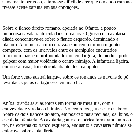
sumamente perigoso, e torna-se difícil de crer que o mando romano
tivesse aceite batalha em tais condições.
Sobre o flanco direito romano, apoiada no Ofanto, a pouco
numerosa cavalaria de cidadãos romanos. O grosso da cavalaria
aliada concentrava-se sobre o flanco esquerdo, dominando a
planura. A infantaria concentrava-se ao centro, num conjunto
compacto, com os intervalos entre os manípulos encurtados,
formando mais em profundidade que em largura, de modo a poder
golpear com maior violência o centro inimigo. A infantaria ligeira,
como era usual, foi colocada diante dos manípulos.
Um forte vento austral lançava sobre os romanos as nuvens de pó
levantadas pelos cartagineses em marcha.
Aníbal dispôs as suas forças em forma de meia-lua, com a
convexidade virada ao inimigo. No centro os gauleses e os iberos.
Sobre os dois flancos do arco, em posição mais recuada, os líbios, o
escol da infantaria. A cavalaria gaulesa e ibérica formaram junto ao
rio, na extrema do flanco esquerdo, enquanto a cavalaria númida se
colocava sobre a ala direita.