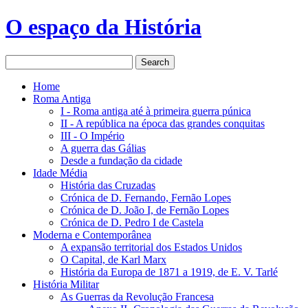
O espaço da História
Home
Roma Antiga
I - Roma antiga até à primeira guerra púnica
II - A república na época das grandes conquitas
III - O Império
A guerra das Gálias
Desde a fundação da cidade
Idade Média
História das Cruzadas
Crónica de D. Fernando, Fernão Lopes
Crónica de D. João I, de Fernão Lopes
Crónica de D. Pedro I de Castela
Moderna e Contemporânea
A expansão territorial dos Estados Unidos
O Capital, de Karl Marx
História da Europa de 1871 a 1919, de E. V. Tarlé
História Militar
As Guerras da Revolução Francesa