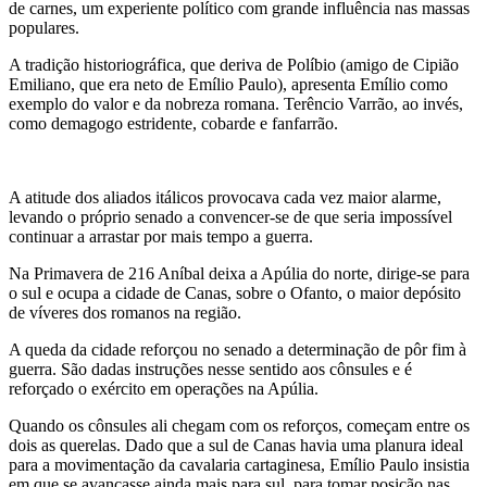
de carnes, um experiente político com grande influência nas massas
populares.
A tradição historiográfica, que deriva de Políbio (amigo de Cipião
Emiliano, que era neto de Emílio Paulo), apresenta Emílio como
exemplo do valor e da nobreza romana. Terêncio Varrão, ao invés,
como demagogo estridente, cobarde e fanfarrão.
A atitude dos aliados itálicos provocava cada vez maior alarme,
levando o próprio senado a convencer-se de que seria impossível
continuar a arrastar por mais tempo a guerra.
Na Primavera de 216 Aníbal deixa a Apúlia do norte, dirige-se para
o sul e ocupa a cidade de Canas, sobre o Ofanto, o maior depósito
de víveres dos romanos na região.
A queda da cidade reforçou no senado a determinação de pôr fim à
guerra. São dadas instruções nesse sentido aos cônsules e é
reforçado o exército em operações na Apúlia.
Quando os cônsules ali chegam com os reforços, começam entre os
dois as querelas. Dado que a sul de Canas havia uma planura ideal
para a movimentação da cavalaria cartaginesa, Emílio Paulo insistia
em que se avançasse ainda mais para sul, para tomar posição nas