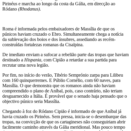
Pirinéus e marcha ao longo da costa da Gália, em direcção ao
Ródano
(Rhodanus)
.
Roma é informada pelos embaixadores de Massília de que os
púnicos haviam cruzado o Ebro. Simultaneamente chega a notícia
da sublevação dos boios e dos ínsubres, assediando as recém-
construídas fortalezas romanas da Cisalpina.
De imediato enviam a sufocar a rebelião parte das tropas que haviam
destinado a
Hispania
, com Cipião a retardar a sua partida para
recrutar uma nova legião.
Por fim, no início do verão, Tibério Semprónio zarpa para Lilibeu
com 160 quinquerremes. E Públio Cornélio, com 60 naves, para
Massília. O que demonstra que os romanos ainda não haviam
compreendido o plano de Aníbal, pois, caso contrário, não teriam
desguarnecido a Itália. É provável que o senado haja pensado que o
objectivo púnico seria Massília.
Chegando à foz do Ródano Cipião é informado de que Aníbal já
havia cruzado os Pirinéus. Sem pressa, inicia-se o desembarque das
tropas, na convicção de que os cartagineses não conseguiriam abrir
facilmente caminho através da Gália meridional. Mas pouco tempo