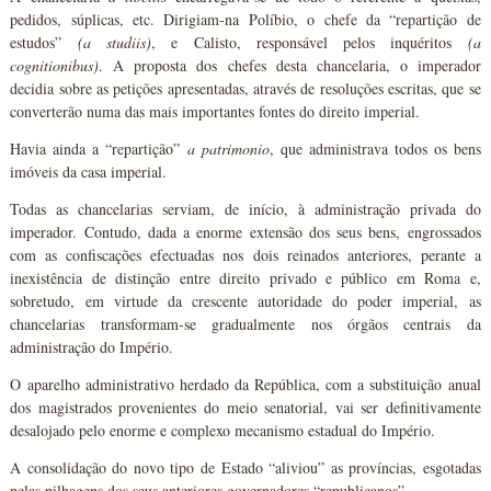
pedidos, súplicas, etc. Dirigiam-na Políbio, o chefe da “repartição de
estudos”
(a studiis)
, e Calisto, responsável pelos inquéritos
(a
cognitionibus)
. A proposta dos chefes desta chancelaria, o imperador
decidia sobre as petições apresentadas, através de resoluções escritas, que se
converterão numa das mais importantes fontes do direito imperial.
Havia ainda a “repartição”
a patrimonio
, que administrava todos os bens
imóveis da casa imperial.
Todas as chancelarias serviam, de início, à administração privada do
imperador. Contudo, dada a enorme extensão dos seus bens, engrossados
com as confiscações efectuadas nos dois reinados anteriores, perante a
inexistência de distinção entre direito privado e público em Roma e,
sobretudo, em virtude da crescente autoridade do poder imperial, as
chancelarias transformam-se gradualmente nos órgãos centrais da
administração do Império.
O aparelho administrativo herdado da República, com a substituição anual
dos magistrados provenientes do meio senatorial, vai ser definitivamente
desalojado pelo enorme e complexo mecanismo estadual do Império.
A consolidação do novo tipo de Estado “aliviou” as províncias, esgotadas
pelas pilhagens dos seus anteriores governadores “republicanos”.