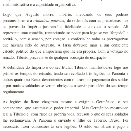
e administrativa e a capacidade organizativa.
Logo que Augusto morre, Tibério, invocando os seus poderes
proconsulares e a
tribunicia potestas
, dá ordens às coortes pretorianas, faz
os povos do Império jurarem-lhe fidelidade e convoca o senado. Ali
representa uma comédia, renunciando ao poder para logo se ver “forçado” a
aceitá-lo, com o senado, por votação, a conferir-lhe todas as prerrogativas
que haviam sido de Augusto. A farsa deveu-se mais a um consciente
cálculo político do que à hipocrisia que lhe era própria. Com a votação no
senado, Tibério precavia-se de qualquer acusação de usurpação.
A debilidade do Império e do seu titular, Tibério, manifestou-se logo nos
primeiros tempos do reinado, tendo-se revoltado três legiões na Panónia e
outras quatro no Reno, descontentes com o atraso no pagamento dos soldos
e por muitos soldados se verem obrigados a servir para além do seu tempo
regulamentar.
As legiões do Reno chegaram mesmo a exigir a Germânico, o seu
comandante, que assumisse o poder imperial. Mas Germânico mostrou-se
leal a Tibério e, com risco da própria vida, recusou o que os seus soldados
lhe reclamavam. À Panónia é enviado o filho de Tibério, Druso. Foi
necessário fazer concessões às sete legiões. O soldo em atraso é pago a