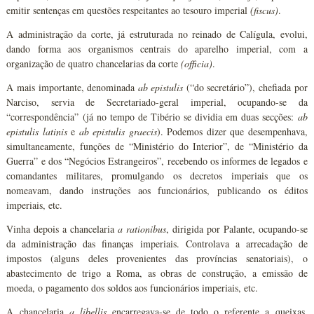
emitir sentenças em questões respeitantes ao tesouro imperial
(fiscus)
.
A administração da corte, já estruturada no reinado de Calígula, evolui,
dando forma aos organismos centrais do aparelho imperial, com a
organização de quatro chancelarias da corte
(officia)
.
A mais importante, denominada
ab epistulis
(“do secretário”), chefiada por
Narciso, servia de Secretariado-geral imperial, ocupando-se da
“correspondência” (já no tempo de Tibério se dividia em duas secções:
ab
epistulis latinis
e
ab epistulis graecis
). Podemos dizer que desempenhava,
simultaneamente, funções de “Ministério do Interior”, de “Ministério da
Guerra” e dos “Negócios Estrangeiros”, recebendo os informes de legados e
comandantes militares, promulgando os decretos imperiais que os
nomeavam, dando instruções aos funcionários, publicando os éditos
imperiais, etc.
Vinha depois a chancelaria
a rationibus
, dirigida por Palante, ocupando-se
da administração das finanças imperiais. Controlava a arrecadação de
impostos (alguns deles provenientes das províncias senatoriais), o
abastecimento de trigo a Roma, as obras de construção, a emissão de
moeda, o pagamento dos soldos aos funcionários imperiais, etc.
A chancelaria
a libellis
encarregava-se de todo o referente a queixas,