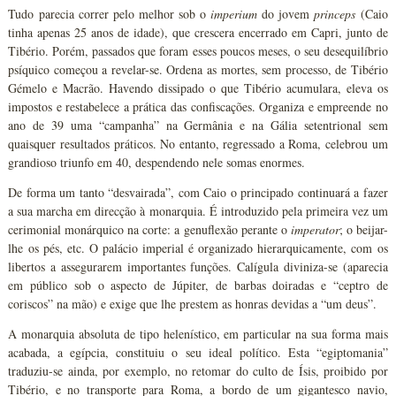
Tudo parecia correr pelo melhor sob o
imperium
do jovem
princeps
(Caio
tinha apenas 25 anos de idade), que crescera encerrado em Capri, junto de
Tibério. Porém, passados que foram esses poucos meses, o seu desequilíbrio
psíquico começou a revelar-se. Ordena as mortes, sem processo, de Tibério
Gémelo e Macrão. Havendo dissipado o que Tibério acumulara, eleva os
impostos e restabelece a prática das confiscações. Organiza e empreende no
ano de 39 uma “campanha” na Germânia e na Gália setentrional sem
quaisquer resultados práticos. No entanto, regressado a Roma, celebrou um
grandioso triunfo em 40, despendendo nele somas enormes.
De forma um tanto “desvairada”, com Caio o principado continuará a fazer
a sua marcha em direcção à monarquia. É introduzido pela primeira vez um
cerimonial monárquico na corte: a genuflexão perante o
imperator
; o beijar-
lhe os pés, etc. O palácio imperial é organizado hierarquicamente, com os
libertos a assegurarem importantes funções. Calígula diviniza-se (aparecia
em público sob o aspecto de Júpiter, de barbas doiradas e “ceptro de
coriscos” na mão) e exige que lhe prestem as honras devidas a “um deus”.
A monarquia absoluta de tipo helenístico, em particular na sua forma mais
acabada, a egípcia, constituiu o seu ideal político. Esta “egiptomania”
traduziu-se ainda, por exemplo, no retomar do culto de Ísis, proibido por
Tibério, e no transporte para Roma, a bordo de um gigantesco navio,