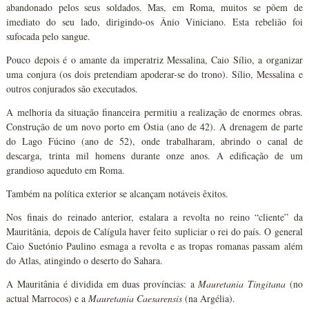
abandonado pelos seus soldados. Mas, em Roma, muitos se põem de
imediato do seu lado, dirigindo-os Ânio Viniciano. Esta rebelião foi
sufocada pelo sangue.
Pouco depois é o amante da imperatriz Messalina, Caio Sílio, a organizar
uma conjura (os dois pretendiam apoderar-se do trono). Sílio, Messalina e
outros conjurados são executados.
A melhoria da situação financeira permitiu a realização de enormes obras.
Construção de um novo porto em Óstia (ano de 42). A drenagem de parte
do Lago Fúcino (ano de 52), onde trabalharam, abrindo o canal de
descarga, trinta mil homens durante onze anos. A edificação de um
grandioso aqueduto em Roma.
Também na política exterior se alcançam notáveis êxitos.
Nos finais do reinado anterior, estalara a revolta no reino “cliente” da
Mauritânia, depois de Calígula haver feito supliciar o rei do país. O general
Caio Suetónio Paulino esmaga a revolta e as tropas romanas passam além
do Atlas, atingindo o deserto do Sahara.
A Mauritânia é dividida em duas províncias: a
Mauretania Tingitana
(no
actual Marrocos) e a
Mauretania Caesarensis
(na Argélia).