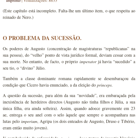
Imprimir
|
Visualizações: 8635
(Este capítulo está incompleto. Falta-lhe um último item, o que respeita ao
reinado de Nero.)
O PROBLEMA DA SUCESSÃO.
Os poderes de Augusto (concentração de magistraturas “republicanas” na
sua pessoa), do “velho” ponto de vista jurídico formal, deviam cessar com a
sua morte. No entanto, de facto, o próprio
imperator
já havia “sucedido” a
seu tio, o “divino” Júlio.
Também a classe dominante romana rapidamente se desembaraçou da
condição que Cícero havia enunciado, a da eleição do
princeps
.
A questão da sucessão, para além da sua “novidade”, era embaraçada pela
inexistência de herdeiros directos (Augusto não tinha filhos e Júlia, a sua
única filha, era ainda solteira). Assim, quando adoece gravemente em 23
ae, entrega o seu anel com o selo àquele que sempre o acompanhara nas
lutas pelo
imperium
, Agripa (os dois enteados de Augusto, Druso e Tibério,
eram então muito jovens).