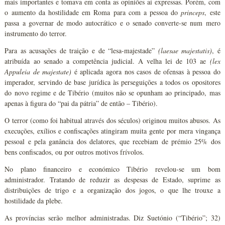
mais importantes e tomava em conta as opiniões aí expressas. Porém, com
o aumento da hostilidade em Roma para com a pessoa do
princeps
, este
passa a governar de modo autocrático e o senado converte-se num mero
instrumento do terror.
Para as acusações de traição e de “lesa-majestade”
(laesae majestatis)
, é
atribuída ao senado a competência judicial. A velha lei de 103 ae
(lex
Appuleia de majestate)
é aplicada agora nos casos de ofensas à pessoa do
imperador, servindo de base jurídica às perseguições a todos os opositores
do novo regime e de Tibério (muitos não se opunham ao principado, mas
apenas à figura do “pai da pátria” de então – Tibério).
O terror (como foi habitual através dos séculos) originou muitos abusos. As
execuções, exílios e confiscações atingiram muita gente por mera vingança
pessoal e pela ganância dos delatores, que recebiam de prémio 25% dos
bens confiscados, ou por outros motivos frívolos.
No plano financeiro e económico Tibério revelou-se um bom
administrador. Tratando de reduzir as despesas de Estado, suprime as
distribuições de trigo e a organização dos jogos, o que lhe trouxe a
hostilidade da plebe.
As províncias serão melhor administradas. Diz Suetónio (“Tibério”; 32)