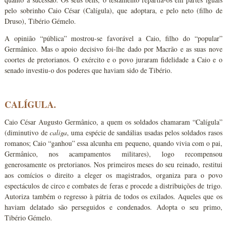
pelo sobrinho Caio César (Calígula), que adoptara, e pelo neto (filho de
Druso), Tibério Gémelo.
A opinião “pública” mostrou-se favorável a Caio, filho do “popular”
Germânico. Mas o apoio decisivo foi-lhe dado por Macrão e as suas nove
coortes de pretorianos. O exército e o povo juraram fidelidade a Caio e o
senado investiu-o dos poderes que haviam sido de Tibério.
CALÍGULA.
Caio César Augusto Germânico, a quem os soldados chamaram “Calígula”
(diminutivo de
caliga
, uma espécie de sandálias usadas pelos soldados rasos
romanos; Caio “ganhou” essa alcunha em pequeno, quando vivia com o pai,
Germânico, nos acampamentos militares), logo recompensou
generosamente os pretorianos. Nos primeiros meses do seu reinado, restitui
aos comícios o direito a eleger os magistrados, organiza para o povo
espectáculos de circo e combates de feras e procede a distribuições de trigo.
Autoriza também o regresso à pátria de todos os exilados. Aqueles que os
haviam delatado são perseguidos e condenados. Adopta o seu primo,
Tibério Gémelo.