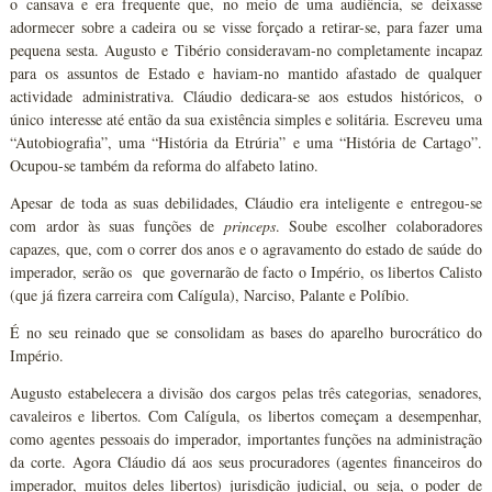
o cansava e era frequente que, no meio de uma audiência, se deixasse
adormecer sobre a cadeira ou se visse forçado a retirar-se, para fazer uma
pequena sesta. Augusto e Tibério consideravam-no completamente incapaz
para os assuntos de Estado e haviam-no mantido afastado de qualquer
actividade administrativa. Cláudio dedicara-se aos estudos históricos, o
único interesse até então da sua existência simples e solitária. Escreveu uma
“Autobiografia”, uma “História da Etrúria” e uma “História de Cartago”.
Ocupou-se também da reforma do alfabeto latino.
Apesar de toda as suas debilidades, Cláudio era inteligente e entregou-se
com ardor às suas funções de
princeps
. Soube escolher colaboradores
capazes, que, com o correr dos anos e o agravamento do estado de saúde do
imperador, serão os que governarão de facto o Império, os libertos Calisto
(que já fizera carreira com Calígula), Narciso, Palante e Políbio.
É no seu reinado que se consolidam as bases do aparelho burocrático do
Império.
Augusto estabelecera a divisão dos cargos pelas três categorias, senadores,
cavaleiros e libertos. Com Calígula, os libertos começam a desempenhar,
como agentes pessoais do imperador, importantes funções na administração
da corte. Agora Cláudio dá aos seus procuradores (agentes financeiros do
imperador, muitos deles libertos) jurisdição judicial, ou seja, o poder de