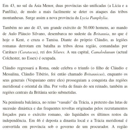
Em 43, no sul da Ásia Menor, duas províncias são unificadas (a Lícia e a
Panfília), de modo a mais facilmente se deter os ataques das tribos
montanhesas. Surge assim a nova província da
Lycia Pamphylia
.
Também no ano de 43, um grande exército de 50.000 homens, ao mando
de Aulo Pláucio Silvano, desembarca no sudeste da
Britannia
, no que é
hoje o Kent, e cruza o Tamisa. Diante do próprio Cláudio, as legiões
romanas derrotam em batalha as tribos dessa região, comandadas por
Carátaco
(Caratacus)
, rei dos
Silures
. A sua capital,
Camalodunum
(actual
Colchester, no Essex) é ocupada.
Cláudio regressará a Roma, onde celebra o triunfo (o filho de Cláudio e
Messalina, Cláudio Tibério, foi então chamado
Britannicus
), enquanto os
seus generais (Vespasiano entre eles) prosseguiam a conquista das regiões
meridional e oriental da ilha. Por volta de finais do seu reinado, também as
regiões centrais da Britânia serão submetidas.
Na península balcânica, no reino “vassalo” da Trácia, a pretexto das lutas de
sucessão dinástica e das frequentes revoltas originadas pelos recrutamentos
forçados para o exército romano, são liquidados os últimos restos da
independência. Em 46 é deposta a dinastia local e a Trácia meridional é
convertida em província sob o governo de um procurador. A região