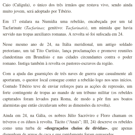
Caio (Calígula), o único dos três irmãos que restava vivo, sendo ainda
muito jovem, será adoptado por Tibério.
Em 17 estalara na Numídia uma rebelião, encabeçada por um tal
Tacfarinate (
Tacfarinas;
genitivo:
Tacfarinatis
), um númida que havia
servido nas tropas auxiliares romanas. A revolta só foi sufocada em 24.
Nesse mesmo ano de 24, na Itália meridional, um antigo soldado
pretoriano, um tal Tito Curtísio, lança proclamações e promove reuniões
clandestinas em Brundísio e nas cidades circundantes contra o poder
romano. Instiga também à revolta os pastores-escravos da região.
Com a ajuda das guarnições de três naves de guerra que casualmente ali
aportaram, o questor local consegue conter a rebelião logo nos seus inícios.
Contudo Tibério teve de enviar reforços para as acções de repressão, um
forte contingente de tropas ao mando de um tribuno militar (os rebeldes
capturados foram levados para Roma, de modo a pôr fim aos boatos
alarmistas que então circulavam sobre as dimensões da revolta).
Ainda em 24, na Gália, os nobres Júlio Sacróviro e Floro chamam os
tréveros e os éduos à revolta. Tácito (“Anais”; III, 24) descreve os rebeldes
«desgraçados cheios de dívidas»
como uma turba de
, que apenas
dispunham de armas de caça e que rapidamente foram esmagados.