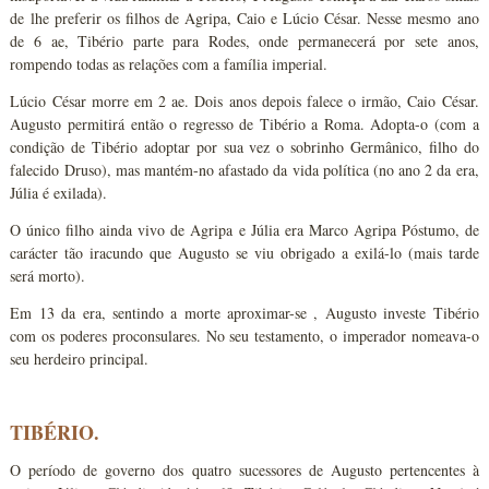
de lhe preferir os filhos de Agripa, Caio e Lúcio César. Nesse mesmo ano
de 6 ae, Tibério parte para Rodes, onde permanecerá por sete anos,
rompendo todas as relações com a família imperial.
Lúcio César morre em 2 ae. Dois anos depois falece o irmão, Caio César.
Augusto permitirá então o regresso de Tibério a Roma. Adopta-o (com a
condição de Tibério adoptar por sua vez o sobrinho Germânico, filho do
falecido Druso), mas mantém-no afastado da vida política (no ano 2 da era,
Júlia é exilada).
O único filho ainda vivo de Agripa e Júlia era Marco Agripa Póstumo, de
carácter tão iracundo que Augusto se viu obrigado a exilá-lo (mais tarde
será morto).
Em 13 da era, sentindo a morte aproximar-se , Augusto investe Tibério
com os poderes proconsulares. No seu testamento, o imperador nomeava-o
seu herdeiro principal.
TIBÉRIO.
O período de governo dos quatro sucessores de Augusto pertencentes à