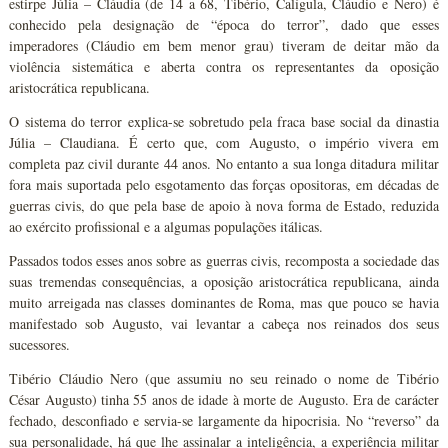
estirpe Júlia – Cláudia (de 14 a 68, Tibério, Calígula, Cláudio e Nero) é
conhecido pela designação de “época do terror”, dado que esses
imperadores (Cláudio em bem menor grau) tiveram de deitar mão da
violência sistemática e aberta contra os representantes da oposição
aristocrática republicana.
O sistema do terror explica-se sobretudo pela fraca base social da dinastia
Júlia – Claudiana. É certo que, com Augusto, o império vivera em
completa paz civil durante 44 anos. No entanto a sua longa ditadura militar
fora mais suportada pelo esgotamento das forças opositoras, em décadas de
guerras civis, do que pela base de apoio à nova forma de Estado, reduzida
ao exército profissional e a algumas populações itálicas.
Passados todos esses anos sobre as guerras civis, recomposta a sociedade das
suas tremendas consequências, a oposição aristocrática republicana, ainda
muito arreigada nas classes dominantes de Roma, mas que pouco se havia
manifestado sob Augusto, vai levantar a cabeça nos reinados dos seus
sucessores.
Tibério Cláudio Nero (que assumiu no seu reinado o nome de Tibério
César Augusto) tinha 55 anos de idade à morte de Augusto. Era de carácter
fechado, desconfiado e servia-se largamente da hipocrisia. No “reverso” da
sua personalidade, há que lhe assinalar a inteligência, a experiência militar