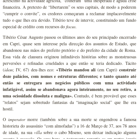
acréscimo na actividade agrícola, “colheram” uma inesperada e aguda crise
financeira. A pretexto de “libertarem” os seus capitais, de modo a poderem
“cumprir o convite”, os credores começaram a reclamar implacavelmente
tudo o que lhes era devido. Tibério teve de intervir, constituindo um fundo
especial de crédito com recursos do
fiscus
.
Tibério César Augusto passou os últimos anos do seu principado encerrado
em Capri, quase sem interesse pela direcção dos assuntos de Estado, que
abandonou nas mãos do prefeito pretório e do prefeito da cidade de Roma.
Essa vida de clausura originou infindáveis histórias sobre as monstruosas
perversões e refinadas crueldades a que então se teria dedicado. Tácito
«Tibério mandou ali
construir
(
idem
; IV, 67) deu-lhes eco:
(em Capri)
doze palácios, com nomes e estruturas diferentes; e tanto quanto até
então se entregara aos negócios públicos com uma actividade
infatigável, assim se abandonava agora inteiramente, no seu retiro, a
uma ociosidade dissoluta e maligna».
Contudo, é bem provável que esses
“relatos” sejam sobretudo fantasias da “imaginação social” que lhe era
hostil.
O
imperator
morre (também sobre a sua morte se engendrou a famosa
historieta do assassínio “com almofadas”) a 16 de Março de 37, aos 78 anos
de idade, na sua
villa
sobre o cabo Miseno, sem deixar indicação alguma
quanto à sucessão. Os seus bens, o testamento repartia-os em partes iguais