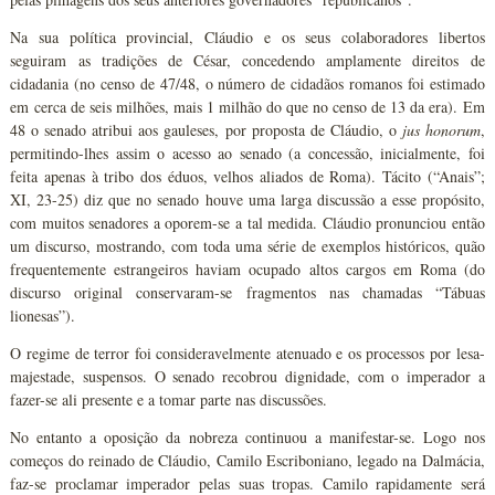
Na sua política provincial, Cláudio e os seus colaboradores libertos
seguiram as tradições de César, concedendo amplamente direitos de
cidadania (no censo de 47/48, o número de cidadãos romanos foi estimado
em cerca de seis milhões, mais 1 milhão do que no censo de 13 da era). Em
48 o senado atribui aos gauleses, por proposta de Cláudio, o
jus honorum
,
permitindo-lhes assim o acesso ao senado (a concessão, inicialmente, foi
feita apenas à tribo dos éduos, velhos aliados de Roma). Tácito (“Anais”;
XI, 23-25) diz que no senado houve uma larga discussão a esse propósito,
com muitos senadores a oporem-se a tal medida. Cláudio pronunciou então
um discurso, mostrando, com toda uma série de exemplos históricos, quão
frequentemente estrangeiros haviam ocupado altos cargos em Roma (do
discurso original conservaram-se fragmentos nas chamadas “Tábuas
lionesas”).
O regime de terror foi consideravelmente atenuado e os processos por lesa-
majestade, suspensos. O senado recobrou dignidade, com o imperador a
fazer-se ali presente e a tomar parte nas discussões.
No entanto a oposição da nobreza continuou a manifestar-se. Logo nos
começos do reinado de Cláudio, Camilo Escriboniano, legado na Dalmácia,
faz-se proclamar imperador pelas suas tropas. Camilo rapidamente será