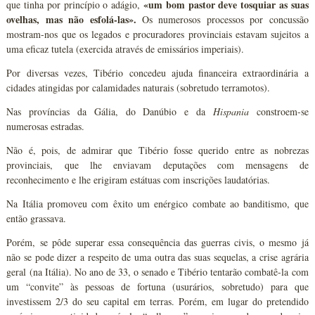
«um bom pastor deve tosquiar as suas
que tinha por princípio o adágio,
ovelhas, mas não esfolá-las».
Os numerosos processos por concussão
mostram-nos que os legados e procuradores provinciais estavam sujeitos a
uma eficaz tutela (exercida através de emissários imperiais).
Por diversas vezes, Tibério concedeu ajuda financeira extraordinária a
cidades atingidas por calamidades naturais (sobretudo terramotos).
Nas províncias da Gália, do Danúbio e da
Hispania
constroem-se
numerosas estradas.
Não é, pois, de admirar que Tibério fosse querido entre as nobrezas
provinciais, que lhe enviavam deputações com mensagens de
reconhecimento e lhe erigiram estátuas com inscrições laudatórias.
Na Itália promoveu com êxito um enérgico combate ao banditismo, que
então grassava.
Porém, se pôde superar essa consequência das guerras civis, o mesmo já
não se pode dizer a respeito de uma outra das suas sequelas, a crise agrária
geral (na Itália). No ano de 33, o senado e Tibério tentarão combatê-la com
um “convite” às pessoas de fortuna (usurários, sobretudo) para que
investissem 2/3 do seu capital em terras. Porém, em lugar do pretendido