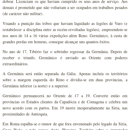
dobrar. Licenciam os que haviam cumprido os seus anos de serviço. Aos
demais é prometido que não voltariam a ser ocupados em trabalhos pesados
(de carácter não militar).
Visando a punição das tribos que haviam liquidado as legiões de Varo (e
restabelecer a disciplina entre as recém-revoltadas legiões), empreendem-se
nos anos de 14 a 16 várias expedições além Reno. Germânico, à custa de
grandes perdas em homens, consegue alcançar uns quantos êxitos.
No ano de 17, Tibério faz o sobrinho regressar da Germânia. Depois de
receber o triunfo, Germânico é enviado ao Oriente com poderes
extraordinários.
A Germânia será então separada da Gália. Apenas incluía os territórios
sobre a margem esquerda do Reno e dividia-se em duas províncias, a
Germânia inferior (a norte) e a superior.
Germânico permanecerá no Oriente de 17 a 19. Converte então em
províncias os Estados clientes da Capadócia e de Comagena e celebra um
novo acordo com os partos. Em 19 morre inesperadamente na Síria, nas
proximidades de Antioquia.
Em Roma espalha-se o rumor de que fora envenenado pelo legado da Síria,
Gneu Pisão, e pela esposa deste, Plancina. Também sobre o imperador