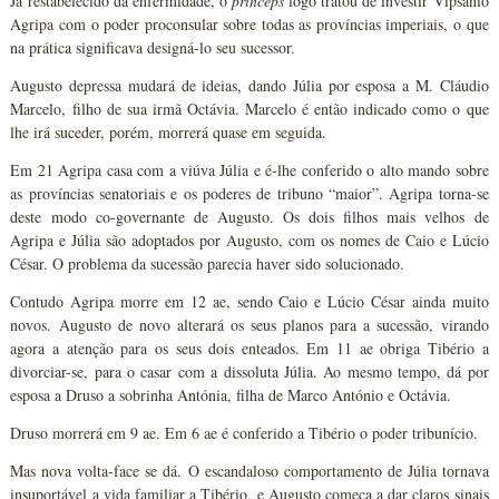
Já restabelecido da enfermidade, o
princeps
logo tratou de investir Vipsânio
Agripa com o poder proconsular sobre todas as províncias imperiais, o que
na prática significava designá-lo seu sucessor.
Augusto depressa mudará de ideias, dando Júlia por esposa a M. Cláudio
Marcelo, filho de sua irmã Octávia. Marcelo é então indicado como o que
lhe irá suceder, porém, morrerá quase em seguida.
Em 21 Agripa casa com a viúva Júlia e é-lhe conferido o alto mando sobre
as províncias senatoriais e os poderes de tribuno “maior”. Agripa torna-se
deste modo co-governante de Augusto. Os dois filhos mais velhos de
Agripa e Júlia são adoptados por Augusto, com os nomes de Caio e Lúcio
César. O problema da sucessão parecia haver sido solucionado.
Contudo Agripa morre em 12 ae, sendo Caio e Lúcio César ainda muito
novos. Augusto de novo alterará os seus planos para a sucessão, virando
agora a atenção para os seus dois enteados. Em 11 ae obriga Tibério a
divorciar-se, para o casar com a dissoluta Júlia. Ao mesmo tempo, dá por
esposa a Druso a sobrinha Antónia, filha de Marco António e Octávia.
Druso morrerá em 9 ae. Em 6 ae é conferido a Tibério o poder tribunício.
Mas nova volta-face se dá. O escandaloso comportamento de Júlia tornava
insuportável a vida familiar a Tibério, e Augusto começa a dar claros sinais