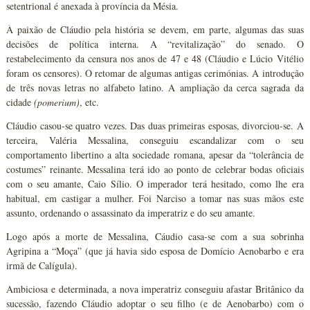
setentrional é anexada à província da Mésia.
À paixão de Cláudio pela história se devem, em parte, algumas das suas
decisões de política interna. A “revitalização” do senado. O
restabelecimento da censura nos anos de 47 e 48 (Cláudio e Lúcio Vitélio
foram os censores). O retomar de algumas antigas cerimónias. A introdução
de três novas letras no alfabeto latino. A ampliação da cerca sagrada da
cidade
(pomerium)
, etc.
Cláudio casou-se quatro vezes. Das duas primeiras esposas, divorciou-se. A
terceira, Valéria Messalina, conseguiu escandalizar com o seu
comportamento libertino a alta sociedade romana, apesar da “tolerância de
costumes” reinante. Messalina terá ido ao ponto de celebrar bodas oficiais
com o seu amante, Caio Sílio. O imperador terá hesitado, como lhe era
habitual, em castigar a mulher. Foi Narciso a tomar nas suas mãos este
assunto, ordenando o assassinato da imperatriz e do seu amante.
Logo após a morte de Messalina, Cáudio casa-se com a sua sobrinha
Agripina a “Moça” (que já havia sido esposa de Domício Aenobarbo e era
irmã de Calígula).
Ambiciosa e determinada, a nova imperatriz conseguiu afastar Britânico da
sucessão, fazendo Cláudio adoptar o seu filho (e de Aenobarbo) com o