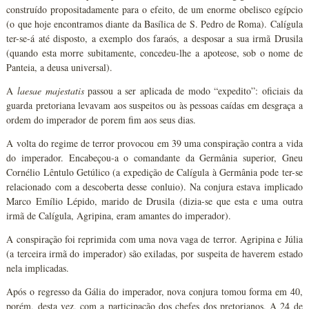
construído propositadamente para o efeito, de um enorme obelisco egípcio
(o que hoje encontramos diante da Basílica de S. Pedro de Roma). Calígula
ter-se-á até disposto, a exemplo dos faraós, a desposar a sua irmã Drusila
(quando esta morre subitamente, concedeu-lhe a apoteose, sob o nome de
Panteia, a deusa universal).
A
laesae majestatis
passou a ser aplicada de modo “expedito”: oficiais da
guarda pretoriana levavam aos suspeitos ou às pessoas caídas em desgraça a
ordem do imperador de porem fim aos seus dias.
A volta do regime de terror provocou em 39 uma conspiração contra a vida
do imperador. Encabeçou-a o comandante da Germânia superior, Gneu
Cornélio Lêntulo Getúlico (a expedição de Calígula à Germânia pode ter-se
relacionado com a descoberta desse conluio). Na conjura estava implicado
Marco Emílio Lépido, marido de Drusila (dizia-se que esta e uma outra
irmã de Calígula, Agripina, eram amantes do imperador).
A conspiração foi reprimida com uma nova vaga de terror. Agripina e Júlia
(a terceira irmã do imperador) são exiladas, por suspeita de haverem estado
nela implicadas.
Após o regresso da Gália do imperador, nova conjura tomou forma em 40,
porém, desta vez, com a participação dos chefes dos pretorianos. A 24 de