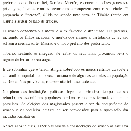
pretoriano que lhe era fiel, Sertório Macrão, e concedendo-lhes generosos
privilégios, leva as coortes pretorianas a romperem com o seu chefe. Já
preparado o “terreno”, é lida no senado uma carta de Tibério (então em
Capri) a acusar Sejano de traição.
O senado condenou-o à morte e o ex favorito é supliciado. Os parentes,
incluindo os filhos menores, e muitos dos amigos e partidários de Sejano
sofrem a mesma sorte. Macrão é o novo prefeito dos pretorianos.
Tibério, sentindo-se inseguro até entre os seus mais próximos, leva o
regime de terror ao seu auge.
É de sublinhar que o terror atingiu sobretudo os meios restritos da corte e
da família imperial, da nobreza romana e de algumas camadas da população
de Roma. Nas províncias, o terror não foi desencadeado.
No plano das instituições políticas, logo nos primeiros tempos do seu
reinado, as assembleias populares perdem os poderes formais que ainda
possuíam. As eleições dos magistrados passam a ser da competência do
senado e os comícios deixam de ser convocados para a aprovação das
medidas legislativas.
Nesses anos iniciais, Tibério submetia à consideração do senado os assuntos