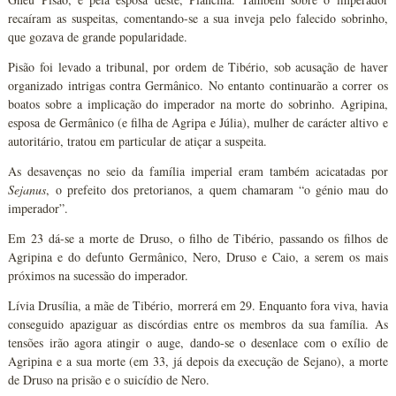
recaíram as suspeitas, comentando-se a sua inveja pelo falecido sobrinho,
que gozava de grande popularidade.
Pisão foi levado a tribunal, por ordem de Tibério, sob acusação de haver
organizado intrigas contra Germânico. No entanto continuarão a correr os
boatos sobre a implicação do imperador na morte do sobrinho. Agripina,
esposa de Germânico (e filha de Agripa e Júlia), mulher de carácter altivo e
autoritário, tratou em particular de atiçar a suspeita.
As desavenças no seio da família imperial eram também acicatadas por
Sejanus
, o prefeito dos pretorianos, a quem chamaram “o génio mau do
imperador”.
Em 23 dá-se a morte de Druso, o filho de Tibério, passando os filhos de
Agripina e do defunto Germânico, Nero, Druso e Caio, a serem os mais
próximos na sucessão do imperador.
Lívia Drusília, a mãe de Tibério, morrerá em 29. Enquanto fora viva, havia
conseguido apaziguar as discórdias entre os membros da sua família. As
tensões irão agora atingir o auge, dando-se o desenlace com o exílio de
Agripina e a sua morte (em 33, já depois da execução de Sejano), a morte
de Druso na prisão e o suicídio de Nero.