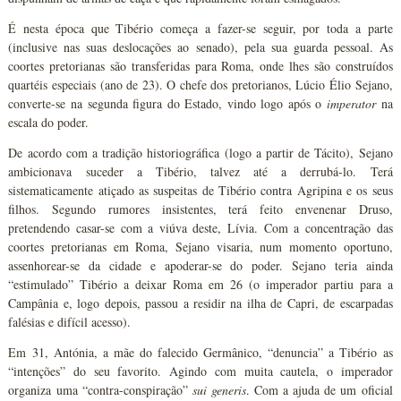
É nesta época que Tibério começa a fazer-se seguir, por toda a parte
(inclusive nas suas deslocações ao senado), pela sua guarda pessoal. As
coortes pretorianas são transferidas para Roma, onde lhes são construídos
quartéis especiais (ano de 23). O chefe dos pretorianos, Lúcio Élio Sejano,
converte-se na segunda figura do Estado, vindo logo após o
imperator
na
escala do poder.
De acordo com a tradição historiográfica (logo a partir de Tácito), Sejano
ambicionava suceder a Tibério, talvez até a derrubá-lo. Terá
sistematicamente atiçado as suspeitas de Tibério contra Agripina e os seus
filhos. Segundo rumores insistentes, terá feito envenenar Druso,
pretendendo casar-se com a viúva deste, Lívia. Com a concentração das
coortes pretorianas em Roma, Sejano visaria, num momento oportuno,
assenhorear-se da cidade e apoderar-se do poder. Sejano teria ainda
“estimulado” Tibério a deixar Roma em 26 (o imperador partiu para a
Campânia e, logo depois, passou a residir na ilha de Capri, de escarpadas
falésias e difícil acesso).
Em 31, Antónia, a mãe do falecido Germânico, “denuncia” a Tibério as
“intenções” do seu favorito. Agindo com muita cautela, o imperador
organiza uma “contra-conspiração”
sui generis
. Com a ajuda de um oficial