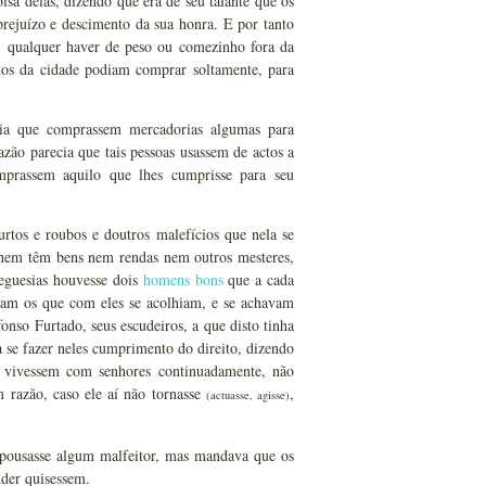
sa delas, dizendo que era de seu talante que os
prejuízo e descimento da sua honra. E por tanto
 qualquer haver de peso ou comezinho fora da
rtos da cidade podiam comprar soltamente, para
tia que comprassem mercadorias algumas para
zão parecia que tais pessoas usassem de actos a
mprassem aquilo que lhes cumprisse para seu
rtos e roubos e doutros malefícios que nela se
 nem têm bens nem rendas nem outros mesteres,
eguesias houvesse dois
homens bons
que a cada
am os que com eles se acolhiam, e se achavam
so Furtado, seus escudeiros, a que disto tinha
 se fazer neles cumprimento do direito, dizendo
m vivessem com senhores continuadamente, não
 razão, caso ele aí não tornasse
,
(actuasse, agisse)
pousasse algum malfeitor, mas mandava que os
nder quisessem.