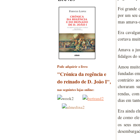
Foi grande 
por um seu e
mas amava-o 
Era cavalga
cortava mui
Amava a just
fidalgos do 
Amou muito o
Pode adquirir o livro
"Crónica da regência e
fundadas em
contrário a
do reinado de D. João I",
choraram su
nas seguintes lojas online:
rendas, com
dias em tant
Era ainda e
de como ele
os seus mon
desembargado