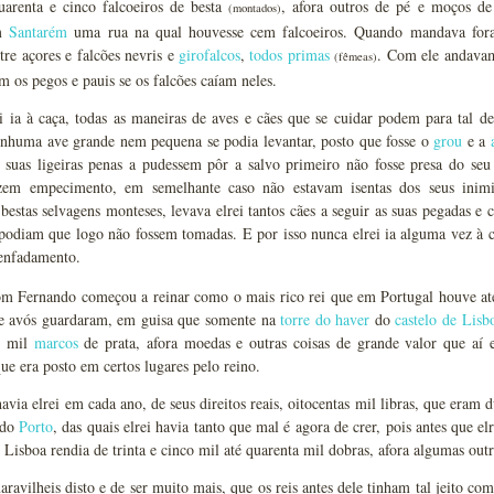
quarenta e cinco falcoeiros de besta
, afora outros de pé e moços de
(montados)
em
Santarém
uma rua na qual houvesse cem falcoeiros. Quando mandava fora 
tre açores e falcões nevris e
girofalcos
,
todos primas
. Com ele andavam
(fêmeas)
m os pegos e pauis se os falcões caíam neles.
i ia à caça, todas as maneiras de aves e cães que se cuidar podem para tal 
enhuma ave grande nem pequena se podia levantar, posto que fosse o
grou
e a
s suas ligeiras penas a pudessem pôr a salvo primeiro não fosse presa do se
em empecimento, em semelhante caso não estavam isentas dos seus inimigo
bestas selvagens monteses, levava elrei tantos cães a seguir as suas pegadas 
 podiam que logo não fossem tomadas. E por isso nunca elrei ia alguma vez à 
enfadamento.
dom Fernando começou a reinar como o mais rico rei que em Portugal houve até
 e avós guardaram, em guisa que somente na
torre do haver
do
castelo de Lisb
s mil
marcos
de prata, afora moedas e outras coisas de grande valor que aí
ue era posto em certos lugares pelo reino.
avia elrei em cada ano, de seus direitos reais, oitocentas mil libras, que eram 
 do
Porto
, das quais elrei havia tanto que mal é agora de crer, pois antes que el
 Lisboa rendia de trinta e cinco mil até quarenta mil dobras, afora algumas out
ravilheis disto e de ser muito mais, que os reis antes dele tinham tal jeito co