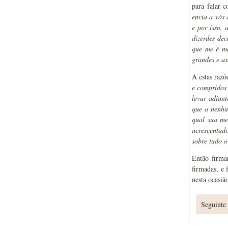
para falar c
envia a vós
e por isso,
dizerdes de
que me é ma
grandes e as
A estas razõ
e compridos 
levar adian
que a nenhun
qual sua me
acrescentado
sobre tudo o
Então firma
firmadas, e 
nesta ocasiã
Seguinte