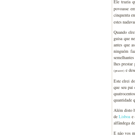
Ele trazia 
povoasse 
cinquenta en
estes nadava
Quando elre
guisa que n
antes que a
ninguém faz
semelhantes 
lhes prestar
e des
(prazer)
Este elrei 
que seu pai
quatrocento
quantidade q
Além disto h
de
Lisboa
e
alfândega de
E não vos ma