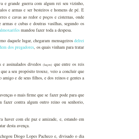
a e grande guerra com algum rei seu vizinho,
alos e armas e ser besteiros e homens de pé. E
res e cavas ao redor e poços e cisternas, onde
de armas e cubas e doutras vasilhas, segundo os
almoxarifes
mandou fazer toda a despesa.
ermo daquele lugar, chegaram mensageiros
delrei
dem dos pregadores
, os quais vinham para tratar
es e assinalados divedos
que entre os reis
(laços)
que a seu propósito trouxe, veio a concluir que
o amigo e de seus filhos, e dos reinos e gentes a
avenças o mais firme que se fazer pode para que
 fazer contra algum outro reino ou senhorio,
ra haver com ele paz e amizade, e, estando em
tar desta avença.
 chegou Diogo Lopes Pacheco e, divisado o dia