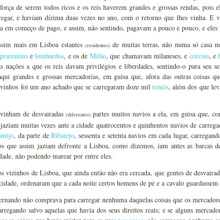
força de serem todos ricos e os reis haverem grandes e grossas rendas, pois 
regar, e haviam dízima duas vezes no ano, com o retorno que lhes vinha. E 
a em começo de pago, e assim, não sentindo, pagavam a pouco e pouco, e eles fi
ssim mais em Lisboa estantes
de muitas terras, não numa só casa 
(residentes)
prazentins
e
lombardos
, e os de
Milão
, que chamavam milaneses, e
corcins
, e
s nações a que os reis davam privilégios e liberdades, sentindo-o para seu se
qui grandes e grossas mercadorias, em guisa que, afora das outras coisas qu
vinhos foi um ano achado que se carregaram doze mil
tonéis
, além dos que le
 vinham de desvairadas
partes muitos navios a ela, em guisa que, c
(diferentes)
 jaziam muitas vezes ante a cidade quatrocentos e quinhentos navios de carreg
ntijo
, da parte de
Ribatejo
, sessenta e setenta navios em cada lugar, carregand
os que assim jaziam defronte a Lisboa, como dizemos, iam antes as barcas 
dade, não podendo marear por entre eles.
s vizinhos de Lisboa, que ainda então não era cercada, que gentes de desvairad
cidade, ordenaram que a cada noite certos homens de pé e a cavalo guardassem a
ernando não comprava para carregar nenhuma daquelas coisas que os mercadore
arregando salvo aquelas que havia dos seus direitos reais; e se alguns mercado