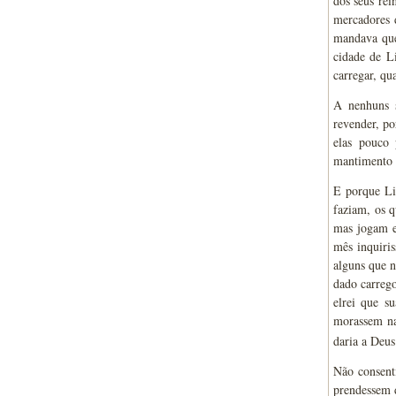
dos seus rei
mercadores d
mandava que
cidade de L
carregar, qu
A nenhuns s
revender, po
elas pouco 
mantimento 
E porque Lis
faziam, os 
mas jogam e
mês inquiri
alguns que 
dado carrego
elrei que s
morassem na
daria a Deus
Não consent
prendessem d