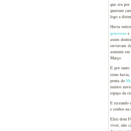
que era por 
queriam car
logo a dízim
Havia outro
genoveses
e
assim doutra
enviavam da
somente em 
Março.
E por tanto
reino havia,
ponta do
Mo
muitos navi
espaço da ci
E receando o
e roubos na 
Elrei dom F
viver, não c