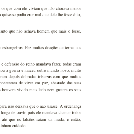
os os que com ele viviam que não chorava menos
uisesse podia crer mal que dele lhe fosse dito,
 tanto que não achava homem que mais o fosse,
 estrangeiros. Fez muitas doações de terras aos
o e defensão do reino mandava fazer, todas eram
çou a guerra e nasceu outro mundo novo, muito
eram depois dobradas tristezas com que muitos
 contentara de viver em paz, abastado das suas
 houvera vivido mais ledo nem gastara os seus
ara isso deixava que o não usasse. A ordenança
 longa de ouvir, pois ele mandava chamar todos
a até que os falcões saíam da muda, e então,
 tinham cuidado.