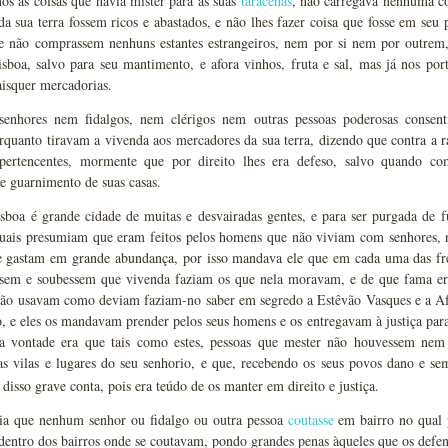
nos as coisas que havia mister para as suas
taracenas
, não carregava nenhuma coi
a sua terra fossem ricos e abastados, e não lhes fazer coisa que fosse em seu 
 não comprassem nenhuns estantes estrangeiros, nem por si nem por outrem,
isboa, salvo para seu mantimento, e afora vinhos, fruta e sal, mas já nos po
aisquer mercadorias.
enhores nem fidalgos, nem clérigos nem outras pessoas poderosas consen
rquanto tiravam a vivenda aos mercadores da sua terra, dizendo que contra a ra
pertencentes, mormente que por direito lhes era defeso, salvo quando co
e guarnimento de suas casas.
boa é grande cidade de muitas e desvairadas gentes, e para ser purgada de fu
quais presumiam que eram feitos pelos homens que não viviam com senhores,
 gastam em grande abundança, por isso mandava ele que em cada uma das fr
ssem e soubessem que vivenda faziam os que nela moravam, e de que fama er
não usavam como deviam faziam-no saber em segredo a Estêvão Vasques e a Afon
, e eles os mandavam prender pelos seus homens e os entregavam à justiça para
ua vontade era que tais como estes, pessoas que mester não houvessem ne
s vilas e lugares do seu senhorio, e que, recebendo os seus povos dano e sem
 disso grave conta, pois era teúdo de os manter em direito e justiça.
ia que nenhum senhor ou fidalgo ou outra pessoa
coutasse
em bairro no qual 
entro dos bairros onde se coutavam, pondo grandes penas àqueles que os defe