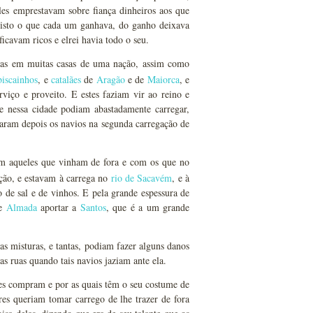
eles emprestavam sobre fiança dinheiros aos que
visto o que cada um ganhava, do ganho deixava
cavam ricos e elrei havia todo o seu.
mas em muitas casas de uma nação, assim como
biscainhos
, e
catalães
de
Aragão
e de
Maiorca
, e
rviço e proveito. E estes faziam vir ao reino e
e nessa cidade podiam abastadamente carregar,
varam depois os navios na segunda carregação de
om aqueles que vinham de fora e com os que no
ação, e estavam à carrega no
rio de Sacavém
, e à
o de sal e de vinhos. E pela grande espessura de
de
Almada
aportar a
Santos
, que é a um grande
as misturas, e tantas, podiam fazer alguns danos
s ruas quando tais navios jaziam ante ela.
s compram e por as quais têm o seu costume de
res queriam tomar carrego de lhe trazer de fora