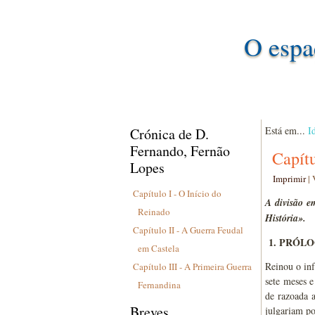
O espa
Está em...
I
Crónica de D.
Fernando, Fernão
Capítu
Lopes
Imprimir
|
Capítulo I - O Início do
A divisão e
Reinado
História».
Capítulo II - A Guerra Feudal
1. PRÓL
em Castela
Reinou o in
Capítulo III - A Primeira Guerra
sete meses 
Fernandina
de razoada a
Breves
julgariam po