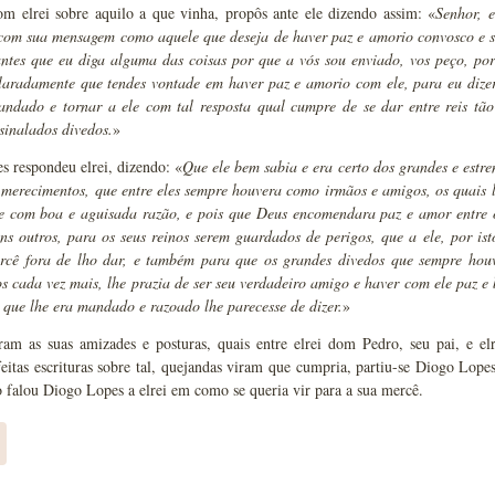
om elrei sobre aquilo a que vinha, propôs ante ele dizendo assim: «
Senhor, 
 com sua mensagem como aquele que deseja de haver paz e amorio convosco e 
 antes que eu diga alguma das coisas por que a vós sou enviado, vos peço, po
claradamente que tendes vontade em haver paz e amorio com ele, para eu dize
ndado e tornar a ele com tal resposta qual cumpre de se dar entre reis tão 
sinalados divedos.
»
es respondeu elrei, dizendo: «
Que ele bem sabia e era certo dos grandes e est
merecimentos, que entre eles sempre houvera como irmãos e amigos, os quais l
te com boa e aguisada razão, e pois que Deus encomendara paz e amor entre o
s outros, para os seus reinos serem guardados de perigos, que a ele, por ist
rcê fora de lho dar, e também para que os grandes divedos que sempre houve
s cada vez mais, lhe prazia de ser seu verdadeiro amigo e haver com ele paz e
 que lhe era mandado e razoado lhe parecesse de dizer.
»
ram as suas amizades e posturas, quais entre elrei dom Pedro, seu pai, e el
feitas escrituras sobre tal, quejandas viram que cumpria, partiu-se Diogo Lo
o falou Diogo Lopes a elrei em como se queria vir para a sua mercê.