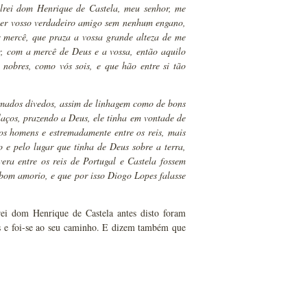
elrei dom Henrique de Castela, meu senhor, me
ser vosso verdadeiro amigo sem nenhum engano,
r mercê, que praza a vossa grande alteza de me
r, com a mercê de Deus e a vossa, então aquilo
nobres, como vós sois, e que hão entre si tão
remados divedos, assim de linhagem como de bons
aços, prazendo a Deus, ele tinha em vontade de
s homens e estremadamente entre os reis, mais
o e pelo lugar que tinha de Deus sobre a terra,
ra entre os reis de Portugal e Castela fossem
 bom amorio, e que por isso Diogo Lopes falasse
rei dom Henrique de Castela antes disto foram
pes e foi-se ao seu caminho. E dizem também que