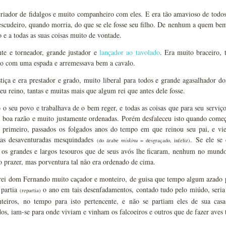
criador de fidalgos e muito companheiro com eles. E era tão amavioso de tod
scudeiro, quando morria, do que se ele fosse seu filho. De nenhum a quem bem q
e a todas as suas coisas muito de vontade.
nte e torneador, grande justador e
lançador ao tavolado
. Era muito braceiro,
to com uma espada e arremessava bem a cavalo.
iça e era prestador e grado, muito liberal para todos e grande agasalhador dos
seu reino, tantas e muitas mais que algum rei que antes dele fosse.
 seu povo e trabalhava de o bem reger, e todas as coisas que para seu serviç
 boa razão e muito justamente ordenadas. Porém desfaleceu isto quando come
o primeiro, passados os folgados anos do tempo em que reinou seu pai, e vi
as desaventuradas mesquindades
. Se ele se
(do árabe
miskinu
= desgraçado, infeliz)
 os grandes e largos tesouros que de seus avós lhe ficaram, nenhum no mundo
o prazer, mas porventura tal não era ordenado de cima.
lrei dom Fernando muito caçador e monteiro, de guisa que tempo algum azado p
 partia
o ano em tais desenfadamentos, contado tudo pelo miúdo, seria
(repartia)
teiros, no tempo para isto pertencente, e não se partiam eles de sua cas
s, iam-se para onde viviam e vinham os falcoeiros e outros que de fazer aves