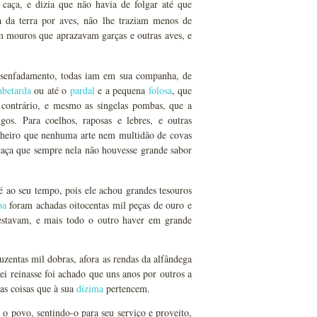
 caça, e dizia que não havia de folgar até que
da terra por aves, não lhe traziam menos de
 mouros que aprazavam garças e outras aves, e
desenfadamento, todas iam em sua companha, de
abetarda
ou até o
pardal
e a pequena
folosa
, que
u contrário, e mesmo as singelas pombas, que a
s. Para coelhos, raposas e lebres, e outras
e cheiro que nenhuma arte nem multidão de covas
caça que sempre nela não houvesse grande sabor
 ao seu tempo, pois ele achou grandes tesouros
oa
foram achadas oitocentas mil peças de ouro e
 estavam, e mais todo o outro haver em grande
duzentas mil dobras, afora as rendas da alfândega
rei reinasse foi achado que uns anos por outros a
ras coisas que à sua
dízima
pertencem.
m o povo, sentindo-o para seu serviço e proveito,