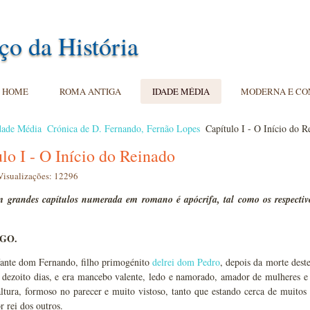
ço da História
HOME
ROMA ANTIGA
IDADE MÉDIA
MODERNA E C
dade Média
Crónica de D. Fernando, Fernão Lopes
Capítulo I - O Início do R
lo I - O Início do Reinado
Visualizações: 12296
m grandes capítulos numerada em romano é apócrifa, tal como os respectivo
OGO.
fante dom Fernando, filho primogénito
delrei dom Pedro
, depois da morte dest
e dezoito dias, e era mancebo valente, ledo e namorado, amador de mulheres 
ltura, formoso no parecer e muito vistoso, tanto que estando cerca de muitos
r rei dos outros.