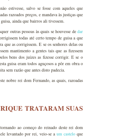
ão estivesse, salvo se fosse com aqueles que
adas razoados preços, e mandava às justiças que
uisa, ainda que bairros ali tivessem.
squer outras pessoas às quais se houvesse de
dar
corrigissem todas até certo tempo de guisa a que
a que as corrigissem. E se os senhores delas ou
essem mantimento a gentes tais que as fizessem
os bens dos juízes as fizesse corrigir. E se o
desta guisa eram todos aguçosos a pôr em obra o
ta sem razão que antes disto padecia.
te nobre rei dom Fernando, as quais, razoadas
NRIQUE TRATARAM SUAS
 tornando ao começo do reinado deste rei dom
 ele levantado por rei, veio-se a
um castelo
que