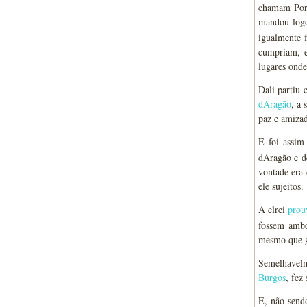
chamam Port
mandou logo
igualmente f
cumpriam, e 
lugares onde
Dali partiu 
dAragão
, a 
paz e amizad
E foi assim
dAragão e de
vontade era 
ele sujeitos.
A elrei
prou
fossem ambo
mesmo que g
Semelhavelm
Burgos
, fez
E, não send