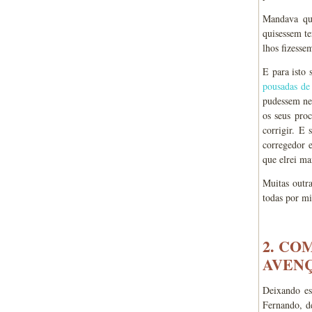
Mandava que
quisessem te
lhos fizesse
E para isto 
pousadas de
pudessem nel
os seus pro
corrigir. E 
corregedor e
que elrei ma
Muitas outr
todas por mi
2. CO
AVENÇ
Deixando es
Fernando, d