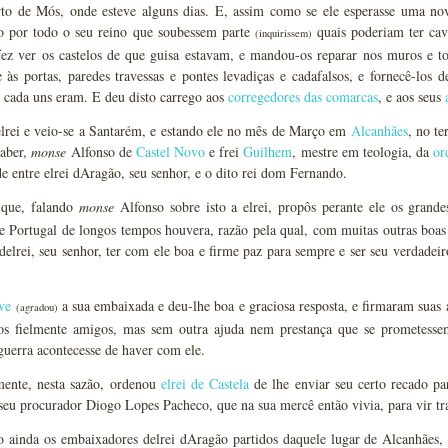
o de Mós, onde esteve alguns dias. E, assim como se ele esperasse uma nov
 por todo o seu reino que soubessem parte
quais poderiam ter cav
(inquirissem)
ez ver os castelos de que guisa estavam, e mandou-os reparar nos muros e tor
às portas, paredes travessas e pontes levadiças e cadafalsos, e fornecê-los 
 cada uns eram. E deu disto carrego aos
corregedores das comarcas
, e aos seus
elrei e veio-se a Santarém, e estando ele no mês de Março em
Alcanhães
, no t
saber,
monse
Alfonso de
Castel Novo
e frei
Guilhem
, mestre em teologia, da
or
e entre elrei dAragão, seu senhor, e o dito rei dom Fernando.
 que, falando
monse
Alfonso sobre isto a elrei, propôs perante ele os grand
 Portugal de longos tempos houvera, razão pela qual, com muitas outras boas 
delrei, seu senhor, ter com ele boa e firme paz para sempre e ser seu verdadeir
ve
a sua embaixada e deu-lhe boa e graciosa resposta, e firmaram suas 
(agradou)
s fielmente amigos, mas sem outra ajuda nem prestança que se prometessem
uerra acontecesse de haver com ele.
ente, nesta sazão, ordenou
elrei de Castela
de lhe enviar seu certo recado pa
 seu procurador Diogo Lopes Pacheco, que na sua mercê então vivia, para vir tra
o ainda os embaixadores delrei dAragão partidos daquele lugar de Alcanhães,