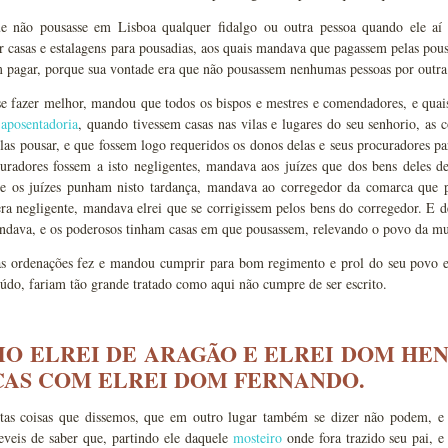
 não pousasse em Lisboa qualquer fidalgo ou outra pessoa quando ele aí n
r casas e estalagens para pousadias, aos quais mandava que pagassem pelas pous
m pagar, porque sua vontade era que não pousassem nenhumas pessoas por outra g
se fazer melhor, mandou que todos os bispos e mestres e comendadores, e quai
 aposentadoria
, quando tivessem casas nas vilas e lugares do seu senhorio, as 
as pousar, e que fossem logo requeridos os donos delas e seus procuradores par
curadores fossem a isto negligentes, mandava aos juízes que dos bens deles d
se os juízes punham nisto tardança, mandava ao corregedor da comarca que pel
ra negligente, mandava elrei que se corrigissem pelos bens do corregedor. E 
ndava, e os poderosos tinham casas em que pousassem, relevando o povo da mui
as ordenações fez e mandou cumprir para bom regimento e prol do seu povo es
údo, fariam tão grande tratado como aqui não cumpre de ser escrito.
MO ELREI DE ARAGÃO E ELREI DOM HE
AS COM ELREI DOM FERNANDO.
tas coisas que dissemos, que em outro lugar também se dizer não podem, e
eveis de saber que, partindo ele daquele
mosteiro
onde fora trazido seu pai, e