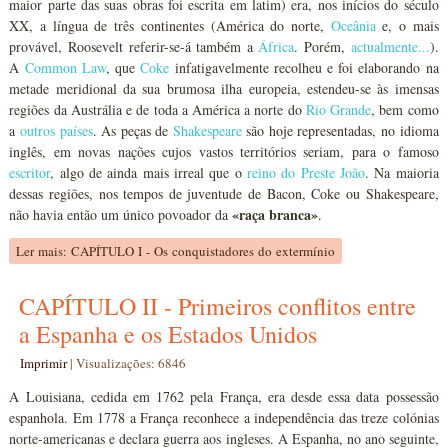
maior parte das suas obras foi escrita em latim) era, nos inícios do século
XX, a língua de três continentes (América do norte,
Oceânia
e, o mais
provável, Roosevelt referir-se-á também a
África
. Porém,
actualmente...
).
A
Common Law
, que
Coke
infatigavelmente recolheu e foi elaborando na
metade meridional da sua brumosa ilha europeia, estendeu-se às imensas
regiões da Austrália e de toda a América a norte do
Rio Grande
, bem como
a
outros países
. As peças de
Shakespeare
são hoje representadas, no idioma
inglês, em novas nações cujos vastos territórios seriam, para o famoso
escritor
, algo de ainda mais irreal que o
reino do Preste João
. Na maioria
dessas regiões, nos tempos de juventude de Bacon, Coke ou Shakespeare,
«raça branca»
não havia então um único povoador da
.
Ler mais: CAPÍTULO I - Os conquistadores do extermínio
CAPÍTULO II - Primeiros conflitos entre
a Espanha e os Estados Unidos
Imprimir
|
Visualizações: 6846
A Louisiana, cedida em 1762 pela França, era desde essa data possessão
espanhola. Em 1778 a França reconhece a independência das treze colónias
norte-americanas e declara guerra aos ingleses. A Espanha, no ano seguinte,