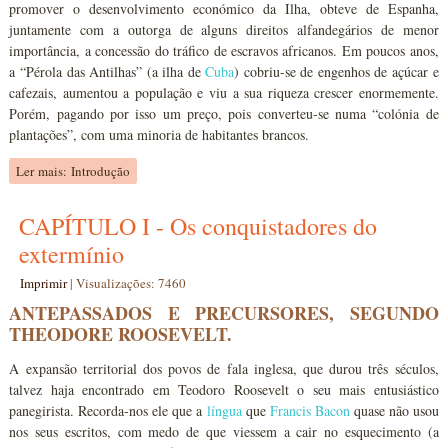
promover o desenvolvimento económico da Ilha, obteve de Espanha,
juntamente com a outorga de alguns direitos alfandegários de menor
importância, a concessão do tráfico de escravos africanos. Em poucos anos,
a “Pérola das Antilhas” (a ilha de
Cuba
) cobriu-se de engenhos de açúcar e
cafezais, aumentou a população e viu a sua riqueza crescer enormemente.
Porém, pagando por isso um preço, pois converteu-se numa “colónia de
plantações”, com uma minoria de habitantes brancos.
Ler mais: Introdução
CAPÍTULO I - Os conquistadores do
extermínio
Imprimir
|
Visualizações: 7460
ANTEPASSADOS E PRECURSORES, SEGUNDO
THEODORE ROOSEVELT.
A expansão territorial dos povos de fala inglesa, que durou três séculos,
talvez haja encontrado em Teodoro Roosevelt o seu mais entusiástico
panegirista. Recorda-nos ele que a
língua
que
Francis Bacon
quase não usou
nos seus escritos, com medo de que viessem a cair no esquecimento (a