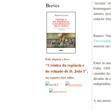
“revisita” 
Breves
homenagem) m
autores, pr
redactor lite
Ramiro Gue
Universidad
assessor em 
Pode adquirir o livro
Entre as sua
"Crónica da regência e
Cuba: 1492
do reinado de D. João I",
caminho da 
nas seguintes lojas online:
décadas da e
independênc
A sua morte