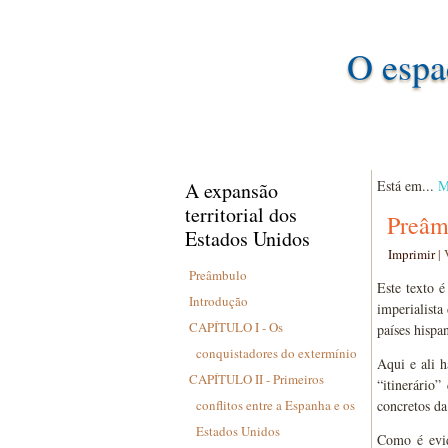
O espa
Está em...
M
A expansão
territorial dos
Preâm
Estados Unidos
Imprimir
|
Preâmbulo
Este texto é
Introdução
imperialista
CAPÍTULO I - Os
países hispa
conquistadores do extermínio
Aqui e ali 
CAPÍTULO II - Primeiros
“itinerário”
conflitos entre a Espanha e os
concretos da
Estados Unidos
Como é evid