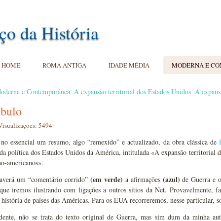
ço da História
HOME
ROMA ANTIGA
IDADE MÉDIA
MODERNA E C
oderna e Contemporânea
A expansão territorial dos Estados Unidos
A expansã
bulo
Visualizações: 5494
 no essencial um resumo, algo “remexido” e actualizado, da obra clássica de
 da política dos Estados Unidos da América, intitulada «A expansão territorial
no-americanos».
(em verde)
(azul)
haverá um “comentário corrido”
a afirmações
de Guerra e o
 que iremos ilustrando com ligações a outros sítios da Net. Provavelmente, fa
 história de países das Américas. Para os EUA recorreremos, nesse particular, 
ente, não se trata do texto original de Guerra, mas sim dum da minha aut