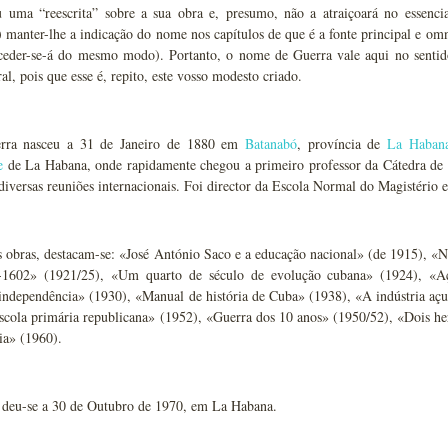
ou uma “reescrita” sobre a sua obra e, presumo, não a atraiçoará no essencia
anter-lhe a indicação do nome nos capítulos de que é a fonte principal e omni
oceder-se-á do mesmo modo). Portanto, o nome de Guerra vale aqui no sentido
ral, pois que esse é, repito, este vosso modesto criado.
rra nasceu a 31 de Janeiro de 1880 em
Batanabó
, província de
La Haban
e
de La Habana, onde rapidamente chegou a primeiro professor da Cátedra de 
diversas reuniões internacionais. Foi director da Escola Normal do Magistério e
s obras, destacam-se: «José António Saco e a educação nacional» (de 1915), «N
-1602» (1921/25), «Um quarto de século de evolução cubana» (1924), «Aç
independência» (1930), «Manual de história de Cuba» (1938), «A indústria açu
scola primária republicana» (1952), «Guerra dos 10 anos» (1950/52), «Dois heró
ia» (1960).
 deu-se a 30 de Outubro de 1970, em La Habana.