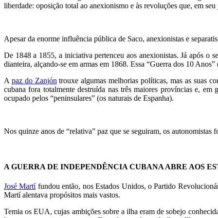
liberdade: oposição total ao anexionismo e às revoluções que, em seu 
Apesar da enorme influência pública de Saco, anexionistas e separati
De 1848 a 1855, a iniciativa pertenceu aos anexionistas. Já após o s
dianteira, alçando-se em armas em 1868. Essa “Guerra dos 10 Anos” (
A
paz do Zanjón
trouxe algumas melhorias políticas, mas as suas co
cubana fora totalmente destruída nas três maiores províncias e, em g
ocupado pelos “peninsulares” (os naturais de Espanha).
Nos quinze anos de “relativa” paz que se seguiram, os autonomistas
A GUERRA DE INDEPENDÊNCIA CUBANA ABRE AOS ES
José Martí
fundou então, nos Estados Unidos, o Partido Revolucionár
Martí alentava propósitos mais vastos.
Temia os EUA, cujas ambições sobre a ilha eram de sobejo conhecid