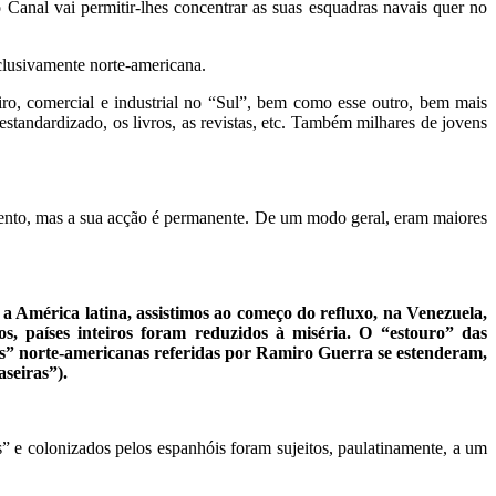
o Canal vai permitir-lhes concentrar as suas esquadras navais quer no
xclusivamente norte-americana.
eiro, comercial e industrial no “Sul”, bem como esse outro, bem mais
 estandardizado, os livros, as revistas, etc. Também milhares de jovens
omento, mas a sua acção é permanente. De um modo geral, eram maiores
 a América latina, assistimos ao começo do refluxo, na Venezuela,
s, países inteiros foram reduzidos à miséria. O “estouro” das
s” norte-americanas referidas por Ramiro Guerra se estenderam,
seiras”).
 e colonizados pelos espanhóis foram sujeitos, paulatinamente, a um