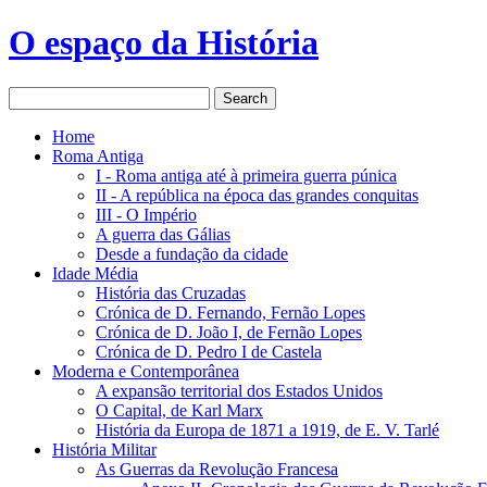
O espaço da História
Home
Roma Antiga
I - Roma antiga até à primeira guerra púnica
II - A república na época das grandes conquitas
III - O Império
A guerra das Gálias
Desde a fundação da cidade
Idade Média
História das Cruzadas
Crónica de D. Fernando, Fernão Lopes
Crónica de D. João I, de Fernão Lopes
Crónica de D. Pedro I de Castela
Moderna e Contemporânea
A expansão territorial dos Estados Unidos
O Capital, de Karl Marx
História da Europa de 1871 a 1919, de E. V. Tarlé
História Militar
As Guerras da Revolução Francesa