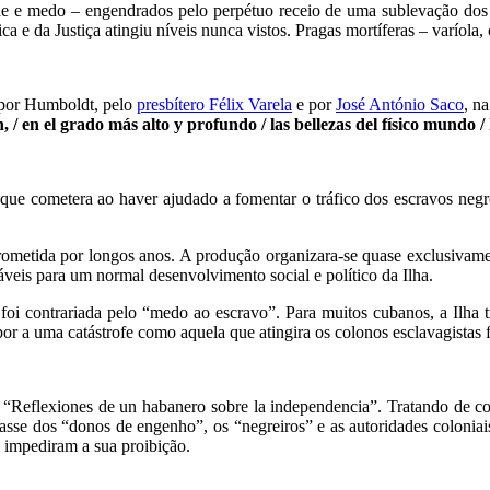
e e medo – engendrados pelo perpétuo receio de uma sublevação dos e
e da Justiça atingiu níveis nunca vistos. Pragas mortíferas – varíola, c
o por Humboldt, pelo
presbítero Félix Varela
e por
José António Saco
, n
 / en el grado más alto y profundo / las bellezas del físico mundo 
o que cometera ao haver ajudado a fomentar o tráfico dos escravos neg
prometida por longos anos. A produção organizara-se quase exclusivam
veis para um normal desenvolvimento social e político da Ilha.
 foi contrariada pelo “medo ao escravo”. Para muitos cubanos, a Ilh
or a uma catástrofe como aquela que atingira os colonos esclavagistas f
 “Reflexiones de un habanero sobre la independencia”. Tratando de cor
sse dos “donos de engenho”, os “negreiros” e as autoridades coloniai
 impediram a sua proibição.