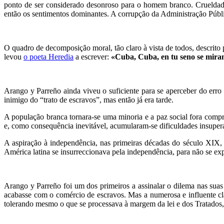
ponto de ser considerado desonroso para o homem branco. Crueldad
então os sentimentos dominantes. A corrupção da Administração Pública 
O quadro de decomposição moral, tão claro à vista de todos, descrit
levou
o poeta Heredia
a escrever:
«Cuba, Cuba, en tu seno se miran,
Arango y Parreño ainda viveu o suficiente para se aperceber do err
inimigo do “trato de escravos”, mas então já era tarde.
A população branca tornara-se uma minoria e a paz social fora com
e, como consequência inevitável, acumularam-se dificuldades insuperá
A aspiração à independência, nas primeiras décadas do século XIX,
América latina se insurreccionava pela independência, para não se exp
Arango y Parreño foi um dos primeiros a assinalar o dilema nas suas
acabasse com o comércio de escravos. Mas a numerosa e influente cla
tolerando mesmo o que se processava à margem da lei e dos Tratados,