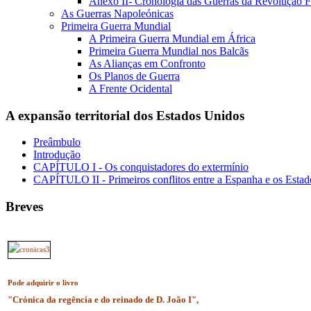
Anexo II- Cronologia das Guerras da Revolução F
As Guerras Napoleónicas
Primeira Guerra Mundial
A Primeira Guerra Mundial em África
Primeira Guerra Mundial nos Balcãs
As Alianças em Confronto
Os Planos de Guerra
A Frente Ocidental
A expansão territorial dos Estados Unidos
Preâmbulo
Introdução
CAPÍTULO I - Os conquistadores do extermínio
CAPÍTULO II - Primeiros conflitos entre a Espanha e os Esta
Breves
Pode adquirir o livro
"Crónica da regência e do reinado de D. João I",