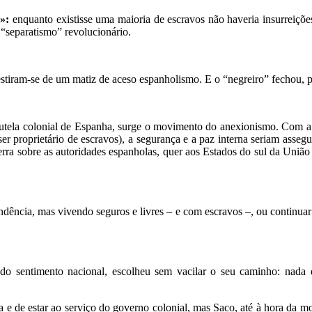
»:
enquanto existisse uma maioria de escravos não haveria insurreiçõe
 “separatismo” revolucionário.
vestiram-se de um matiz de aceso espanholismo. E o “negreiro” fechou, pa
 tutela colonial de Espanha, surge o movimento do anexionismo. Com a
e ser proprietário de escravos), a segurança e a paz interna seriam ass
erra sobre as autoridades espanholas, quer aos Estados do sul da União
ndência, mas vivendo seguros e livres – e com escravos –, ou continuar
 do sentimento nacional, escolheu sem vacilar o seu caminho: nada
a e de estar ao serviço do governo colonial, mas Saco, até à hora da mor