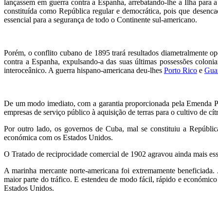
lançassem em guerra contra a Espanha, arrebatando-lhe a Ilha para a
constituída como República regular e democrática, pois que desenca
essencial para a segurança de todo o Continente sul-americano.
Porém, o conflito cubano de 1895 trará resultados diametralmente op
contra a Espanha, expulsando-a das suas últimas possessões coloni
interoceânico. A guerra hispano-americana deu-lhes
Porto Rico
e
Gua
De um modo imediato, com a garantia proporcionada pela Emenda Platt
empresas de serviço público à aquisição de terras para o cultivo de cít
Por outro lado, os governos de Cuba, mal se constituiu a Repúblic
económica com os Estados Unidos.
O Tratado de reciprocidade comercial de 1902 agravou ainda mais es
A marinha mercante norte-americana foi extremamente beneficiada.
maior parte do tráfico. E estendeu de modo fácil, rápido e económico
Estados Unidos.