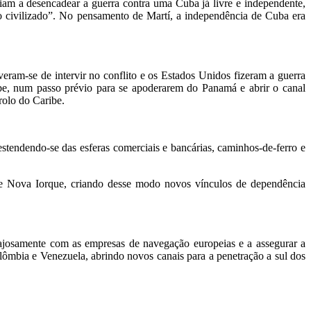
riam a desencadear a guerra contra uma Cuba já livre e independente,
do civilizado”. No pensamento de Martí, a independência de Cuba era
eram-se de intervir no conflito e os Estados Unidos fizeram a guerra
ibe, num passo prévio para se apoderarem do Panamá e abrir o canal
rolo do Caribe.
stendendo-se das esferas comerciais e bancárias, caminhos-de-ferro e
a de Nova Iorque, criando desse modo novos vínculos de dependência
ajosamente com as empresas de navegação europeias e a assegurar a
olômbia e Venezuela, abrindo novos canais para a penetração a sul dos