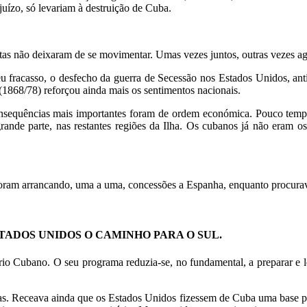
juízo, só levariam à destruição de Cuba.
stas não deixaram de se movimentar. Umas vezes juntos, outras vezes a
eu fracasso, o desfecho da guerra de Secessão nos Estados Unidos, anti
1868/78) reforçou ainda mais os sentimentos nacionais.
nsequências mais importantes foram de ordem económica. Pouco tempo d
rande parte, nas restantes regiões da Ilha. Os cubanos já não eram os
 foram arrancando, uma a uma, concessões a Espanha, enquanto procura
TADOS UNIDOS O CAMINHO PARA O SUL.
io Cubano. O seu programa reduzia-se, no fundamental, a preparar e 
as. Receava ainda que os Estados Unidos fizessem de Cuba uma base 