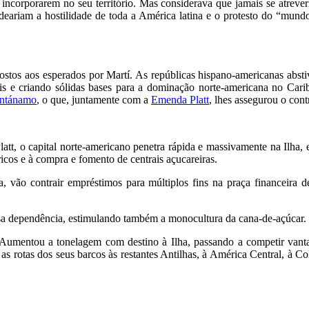
 incorporarem no seu território. Mas considerava que jamais se atreve
deariam a hostilidade de toda a América latina e o protesto do “mun
ostos aos esperados por Martí. As repúblicas hispano-americanas abstiv
ais e criando sólidas bases para a dominação norte-americana no Car
ntánamo
, o que, juntamente com a
Emenda Platt
, lhes assegurou o cont
, o capital norte-americano penetra rápida e massivamente na Ilha, e
ricos e à compra e fomento de centrais açucareiras.
a, vão contrair empréstimos para múltiplos fins na praça financeir
sa dependência, estimulando também a monocultura da cana-de-açúcar.
 Aumentou a tonelagem com destino à Ilha, passando a competir vant
 as rotas dos seus barcos às restantes Antilhas, à América Central, à C