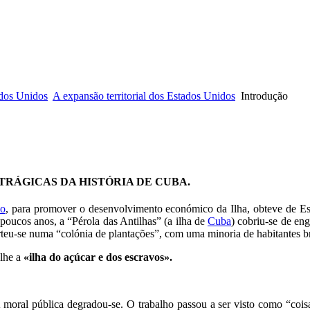
ados Unidos
A expansão territorial dos Estados Unidos
Introdução
TRÁGICAS DA HISTÓRIA DE CUBA.
ño
, para promover o desenvolvimento económico da Ilha, obteve de Esp
poucos anos, a “Pérola das Antilhas” (a ilha de
Cuba
) cobriu-se de en
teu-se numa “colónia de plantações”, com uma minoria de habitantes b
-lhe a
«ilha do açúcar e dos escravos».
moral pública degradou-se. O trabalho passou a ser visto como “coisa” 