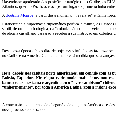
Havendo-se apoderado das posições estratégicas do Caribe, os EUA
Atlântico, quer no Pacífico, e ocupar um lugar de primeira linha entre
A
doutrina Monroe
, a partir deste momento, “revela-se” e ganha forç
Estabelecida a supremacia diplomática política e militar, os Estado
subtil, de ordem psicológica, da “colonização cultural, veiculada pel
de idioma castelhano passarão a receber a sua instrução em colégios 
Desde essa época até aos dias de hoje, essas influências fazem-se s
no Caribe e na América Central, e menores à medida que se avançava 
Hoje, depois dos capitais norte-americanos, em conluio com as bu
Bolívia, Equador, Nicarágua e, de modo mais ténue, noutros p
bancarrotas mexicana e argentina ou o “livre-cambismo” chileno
“uniformemente”, por toda a América Latina (com a insigne excep
A conclusão a que temos de chegar é a de que, nas Américas, se des
novo processo colonizador.