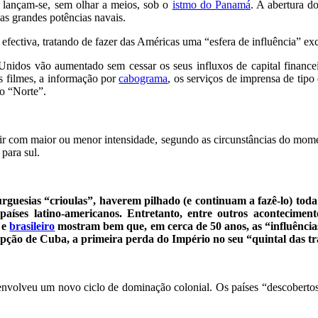
 lançam-se, sem olhar a meios, sob o
istmo do Panamá
. A abertura d
 as grandes potências navais.
a efectiva, tratando de fazer das Américas uma “esfera de influência” e
s Unidos vão aumentado sem cessar os seus influxos de capital financ
os filmes, a informação por
cabograma
, os serviços de imprensa de tipo
do “Norte”.
entir com maior ou menor intensidade, segundo as circunstâncias do m
para sul.
rguesias “crioulas”, haverem pilhado (e continuam a fazê-lo) toda
aíses latino-americanos. Entretanto, entre outros acontecimento
 e
brasileiro
mostram bem que, em cerca de 50 anos, as “influência
ção de Cuba, a primeira perda do Império no seu “quintal das tra
envolveu um novo ciclo de dominação colonial. Os países “descobertos”