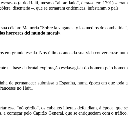
scravos (a do Haiti, mesmo “ali ao lado”, dera-se em 1791) – eram
ólera, disenteria –, que se tornaram endémicas, infestaram o país.
a sua célebre Memória “Sobre la vagancia y los medios de combatirla”,
/ los horrores del mundo moral».
ros em grande escala. Nos últimos anos da sua vida converteu-se num
ente na base da brutal exploração esclavagista do homem pelo homem
a tinha de permanecer submissa a Espanha, numa época em que toda a
ranceses no Haiti.
tar esse “nó górdio”, os cubanos liberais defendiam, à época, que se
s, a começar pelo Capitão General, que se enriqueciam com o tráfico,