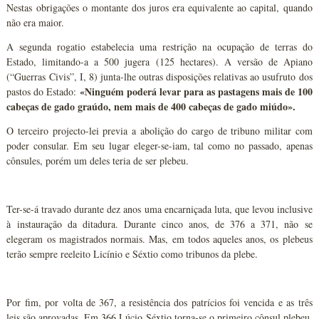
Nestas obrigações o montante dos juros era equivalente ao capital, quando
não era maior.
A segunda rogatio estabelecia uma restrição na ocupação de terras do
Estado, limitando-a a 500 jugera (125 hectares). A versão de Apiano
(“Guerras Civis”, I, 8) junta-lhe outras disposições relativas ao usufruto dos
«Ninguém poderá levar para as pastagens mais de 100
pastos do Estado:
cabeças de gado graúdo, nem mais de 400 cabeças de gado miúdo».
O terceiro projecto-lei previa a abolição do cargo de tribuno militar com
poder consular. Em seu lugar eleger-se-iam, tal como no passado, apenas
cônsules, porém um deles teria de ser plebeu.
Ter-se-á travado durante dez anos uma encarniçada luta, que levou inclusive
à instauração da ditadura. Durante cinco anos, de 376 a 371, não se
elegeram os magistrados normais. Mas, em todos aqueles anos, os plebeus
terão sempre reeleito Licínio e Séxtio como tribunos da plebe.
Por fim, por volta de 367, a resistência dos patrícios foi vencida e as três
leis são aprovadas. Em 366 Lúcio Séxtio torna-se o primeiro cônsul plebeu.