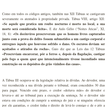
Como em todos os códigos antigos, também nas XII Tábuas se castigavam
severamente os atentados à propriedade privada. Tábua VIII, artigo XII:
«Se aquele que pratica um roubo nocturno é morto no local, a sua
morte será considerada lícita».
E diz Aulo Gélio (“Noites Áticas”, XI,
«Os decênviros prescreveram que os homens livres capturados
18, 8):
junto com a prova do delito fossem submetidos a um castigo corporal e
entregues àquele que houvesse sofrido o dano. Os escravos deviam ser
açoitados e atirados da rocha».
Gaio diz que as Leis das 12 Tábuas
«Prescreviam encarcerar, pôr a ferros e, depois da flagelação, castigar
pelo fogo a quem quer que intencionalmente tivesse incendiado uma
construção ou os depósitos do grão vizinhos das casas».
A Tábua III ocupava-se da legislação relativa às dívidas. Ao devedor, uma
vez reconhecida a sua dívida perante o tribunal, eram concedidos 30 dias
para pagar. Vencido este prazo, o credor «deitava mão» do devedor e
levava-o até ao tribunal para a execução da sentença. Se o devedor não
estava em condições de cumprir a sentença do juiz e se ninguém oferecia
por ele garantias, o credor tinha o direito de levá-lo consigo e de o pôr a