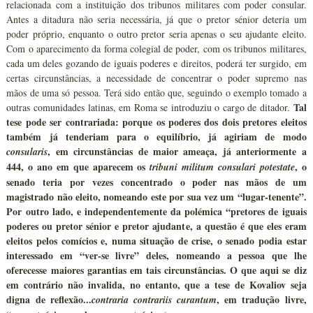
relacionada com a instituição dos tribunos militares com poder consular.
Antes a ditadura não seria necessária, já que o pretor sénior deteria um
poder próprio, enquanto o outro pretor seria apenas o seu ajudante eleito.
Com o aparecimento da forma colegial de poder, com os tribunos militares,
cada um deles gozando de iguais poderes e direitos, poderá ter surgido, em
certas circunstâncias, a necessidade de concentrar o poder supremo nas
mãos de uma só pessoa. Terá sido então que, seguindo o exemplo tomado a
Tal
outras comunidades latinas, em Roma se introduziu o cargo de ditador.
tese pode ser contrariada: porque os poderes dos dois pretores eleitos
também já tenderiam para o equilíbrio, já agiriam de modo
, em circunstâncias de maior ameaça, já anteriormente a
consularis
444, o ano em que aparecem os
, o
tribuni militum consulari potestate
senado teria por vezes concentrado o poder nas mãos de um
magistrado não eleito, nomeando este por sua vez um “lugar-tenente”.
Por outro lado, e independentemente da polémica “pretores de iguais
poderes ou pretor sénior e pretor ajudante, a questão é que eles eram
eleitos pelos comícios e, numa situação de crise, o senado podia estar
interessado em “ver-se livre” deles, nomeando a pessoa que lhe
oferecesse maiores garantias em tais circunstâncias. O que aqui se diz
em contrário não invalida, no entanto, que a tese de Kovaliov seja
digna de reflexão...
, em tradução livre,
contraria contrariis curantum