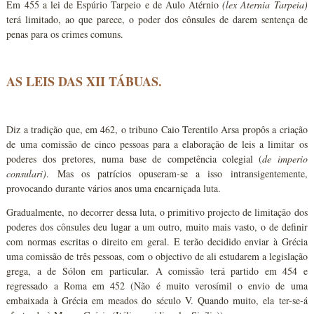
Em 455 a lei de Espúrio Tarpeio e de Aulo Atérnio
(lex Aternia Tarpeia)
terá limitado, ao que parece, o poder dos cônsules de darem sentença de
penas para os crimes comuns.
AS LEIS DAS XII TÁBUAS.
Diz a tradição que, em 462, o tribuno Caio Terentilo Arsa propôs a criação
de uma comissão de cinco pessoas para a elaboração de leis a limitar os
poderes dos pretores, numa base de competência colegial (
de imperio
consulari)
. Mas os patrícios opuseram-se a isso intransigentemente,
provocando durante vários anos uma encarniçada luta.
Gradualmente, no decorrer dessa luta, o primitivo projecto de limitação dos
poderes dos cônsules deu lugar a um outro, muito mais vasto, o de definir
com normas escritas o direito em geral. E terão decidido enviar à Grécia
uma comissão de três pessoas, com o objectivo de ali estudarem a legislação
grega, a de Sólon em particular. A comissão terá partido em 454 e
regressado a Roma em 452 (Não é muito verosímil o envio de uma
embaixada à Grécia em meados do século V. Quando muito, ela ter-se-á