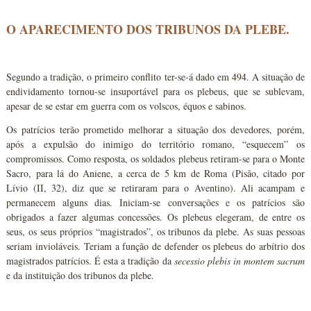
O APARECIMENTO DOS TRIBUNOS DA PLEBE.
Segundo a tradição, o primeiro conflito ter-se-á dado em 494. A situação de
endividamento tornou-se insuportável para os plebeus, que se sublevam,
apesar de se estar em guerra com os volscos, équos e sabinos.
Os patrícios terão prometido melhorar a situação dos devedores, porém,
após a expulsão do inimigo do território romano, “esquecem” os
compromissos. Como resposta, os soldados plebeus retiram-se para o Monte
Sacro, para lá do Aniene, a cerca de 5 km de Roma (Pisão, citado por
Lívio (II, 32), diz que se retiraram para o Aventino). Ali acampam e
permanecem alguns dias. Iniciam-se conversações e os patrícios são
obrigados a fazer algumas concessões. Os plebeus elegeram, de entre os
seus, os seus próprios “magistrados”, os tribunos da plebe. As suas pessoas
seriam invioláveis. Teriam a função de defender os plebeus do arbítrio dos
magistrados patrícios. É esta a tradição da
secessio
plebis
in
montem
sacrum
e da instituição dos tribunos da plebe.