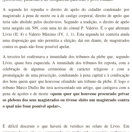
A segunda lei repunha o direito de apelo do cidadão condenado por
magistrado à pena de morte ou à de castigo corporal, direito de apelo que
teria sido abolido pelos decênviros. Segundo a tradição, o direito de apelo
teria surgido em 509, com uma lei do cônsul P. Valério. É o que afirmam
Lívio (II, 8) e Valério Máximo (IV, 1, 1). Esta segunda lei conteria ainda
uma disposição que não permitia a eleição, daí em diante, de magistrados
contra os quais não fosse possível apelar.
A terceira lei reafirmava a imunidade dos tribunos da plebe que, segundo
Lívio, quase fora esquecida. A imunidade dos tribunos foi reposta, com a
celebração de algumas cerimónias de carácter religioso e com a
promulgação de uma prescrição, condenando à pena capital e à confiscação
dos bens quem quer que houvesse ofendido um tribuno da plebe. E logo o
tribuno Marco Duílio lhe terá acrescentado um artigo, que castigava com a
«quem quer que houvesse procurado privar
pena de açoites e de morte
os plebeus dos seus magistrados ou tivesse eleito um magistrado contra
o qual não fosse possível apelar».
É difícil discernir o que haverá de verídico no relato de Lívio. Em