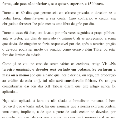
«de peso não inferior e, se o quiser, superior, a 15 libras».
ferros,
Durante os 60 dias que permanecia em cárcere privado, o devedor, se o
podia fazer, alimentava-se à sua conta. Caso contrário, o credor era
obrigado a fornecer-lhe pelo menos uma libra de grão por dia.
Durante esses 60 dias, era levado por três vezes seguidas à praça pública,
ante o pretor, em dias de mercado
(nundinae)
, ali se apregoando a soma
que devia. Se ninguém se fazia responsável por ele, após o terceiro pregão
o devedor podia ser morto ou vendido como escravo além Tibre, ou seja,
fora dos limites da cidade.
«No
Como já se viu, no caso de serem vários os credores, artigo VI:
terceiro
, o devedor será cortado em pedaços. Se cortarem a
nundinis
mais ou a menos
,
[do que a parte que lhes é devida, ou seja
em proporção
, tal não será considerado ilícito».
ao crédito de cada um]
Os antigos
comentaristas das leis das XII Tábuas dizem que este artigo nunca foi
aplicado...
Haja sido aplicada à letra ou não (dado o formalismo romano, é bem
provável que o tenha sido), há que assinalar que a norma expressa contém
uma outra, implícita, a de que a parte de cada credor no devedor, por
exemplo, em caso da sua venda como escravo, será proporcional ao seu