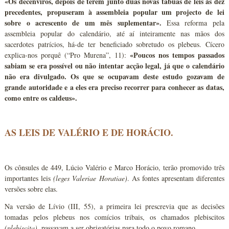
«Os decênviros, depois de terem junto duas novas tábuas de leis às dez
precedentes, propuseram à assembleia popular um projecto de lei
sobre o acrescento de um mês suplementar».
Essa reforma pela
assembleia popular do calendário, até aí inteiramente nas mãos dos
sacerdotes patrícios, há-de ter beneficiado sobretudo os plebeus. Cícero
«Poucos nos tempos passados
explica-nos porquê (“Pro Murena”, 11):
sabiam se era possível ou não intentar acção legal, já que o calendário
não era divulgado. Os que se ocupavam deste estudo gozavam de
grande autoridade e a eles era preciso recorrer para conhecer as datas,
como entre os caldeus».
AS LEIS DE VALÉRIO E DE HORÁCIO.
Os cônsules de 449, Lúcio Valério e Marco Horácio, terão promovido três
importantes leis
(leges Valeriae Horatiae)
. As fontes apresentam diferentes
versões sobre elas.
Na versão de Lívio (III, 55), a primeira lei prescrevia que as decisões
tomadas pelos plebeus nos comícios tribais, os chamados plebiscitos
(plebiscita)
, passavam a ser obrigatórias para todo o povo romano.