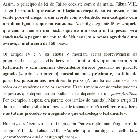
Assim, o princípio da lei de Talião coexiste com o da multa. Tábua VIII,
«Aquele que cause mutilação no corpo de outra pessoa, e não
artigo II:
sendo possível chegar a um acordo com o ofendido, será castigado com
um dano igual ao que há causado».
«Aquele
No artigo seguinte lê-se:
que com a mão ou um bastão quebre um osso a outra pessoa será
condenado a pagar uma multa de 300 asses; se a pessoa agredida é um
escravo, a multa será de 150 asses».
Os artigos IV e V da Tábua V mostram certas sobrevivências da
«Os bens e a família dos que morram sem
propriedade da gens:
testamento e sem nenhum descendente directo passarão ao parente
agnado
masculino mais próximo e, na falta de
[= pelo lado paterno]
parentes, passarão aos membros da gens»
(A família era composta por
todos os descendentes e pelos escravos. Eram também consideradas parentes
as pessoas que dependiam ou podiam vir a depender de um
pater
familias
.
Por exemplo, a esposa era parente dos irmãos do marido). Mas o artigo III
«No referente aos bens
da mesma tábua estipula a liberdade de testamento:
e às tutelas proceder-se-á segundo o que estabeleça o testamento».
Há artigos referentes a actos de feitiçaria. Por exemplo, num fragmento do
«Aquele que maldiga a colheita...
artigo VIII da Tábua VIII:
».
(desconhecemos qual o castigo aplicado)