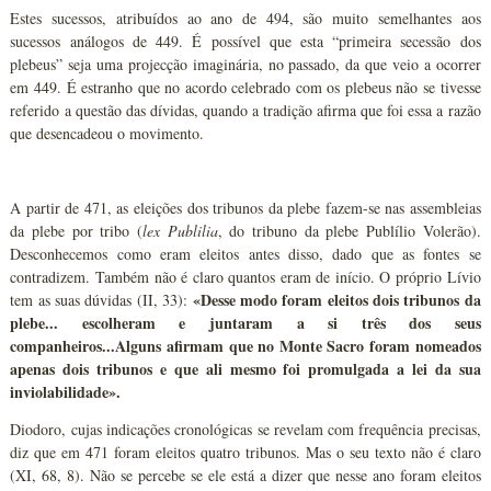
Estes sucessos, atribuídos ao ano de 494, são muito semelhantes aos
sucessos análogos de 449. É possível que esta “primeira secessão dos
plebeus” seja uma projecção imaginária, no passado, da que veio a ocorrer
em 449. É estranho que no acordo celebrado com os plebeus não se tivesse
referido a questão das dívidas, quando a tradição afirma que foi essa a razão
que desencadeou o movimento.
A partir de 471, as eleições dos tribunos da plebe fazem-se nas assembleias
da plebe por tribo (
lex
Publilia
, do tribuno da plebe Publílio Volerão).
Desconhecemos como eram eleitos antes disso, dado que as fontes se
contradizem. Também não é claro quantos eram de início. O próprio Lívio
«Desse modo foram eleitos dois tribunos da
tem as suas dúvidas (II, 33):
plebe... escolheram e juntaram a si três dos seus
companheiros...Alguns afirmam que no Monte Sacro foram nomeados
apenas dois tribunos e que ali mesmo foi promulgada a lei da sua
inviolabilidade».
Diodoro, cujas indicações cronológicas se revelam com frequência precisas,
diz que em 471 foram eleitos quatro tribunos. Mas o seu texto não é claro
(XI, 68, 8). Não se percebe se ele está a dizer que nesse ano foram eleitos