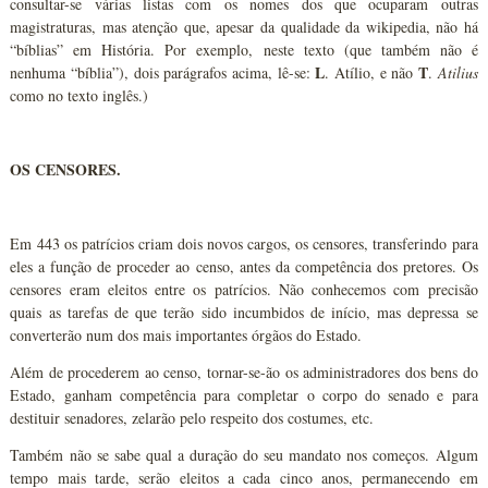
consultar-se várias listas com os nomes dos que ocuparam outras
magistraturas, mas atenção que, apesar da qualidade da wikipedia, não há
“bíblias” em História. Por exemplo, neste texto (que também não é
L
T
nenhuma “bíblia”), dois parágrafos acima, lê-se:
. Atílio, e não
.
Atilius
como no texto inglês.)
OS CENSORES.
Em 443 os patrícios criam dois novos cargos, os censores, transferindo para
eles a função de proceder ao censo, antes da competência dos pretores. Os
censores eram eleitos entre os patrícios. Não conhecemos com precisão
quais as tarefas de que terão sido incumbidos de início, mas depressa se
converterão num dos mais importantes órgãos do Estado.
Além de procederem ao censo, tornar-se-ão os administradores dos bens do
Estado, ganham competência para completar o corpo do senado e para
destituir senadores, zelarão pelo respeito dos costumes, etc.
Também não se sabe qual a duração do seu mandato nos começos. Algum
tempo mais tarde, serão eleitos a cada cinco anos, permanecendo em