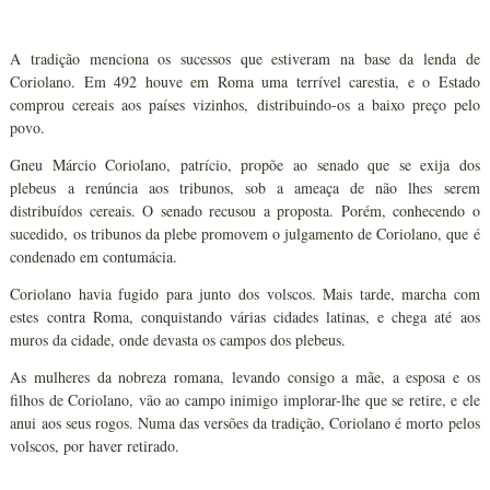
A tradição menciona os sucessos que estiveram na base da lenda de
Coriolano. Em 492 houve em Roma uma terrível carestia, e o Estado
comprou cereais aos países vizinhos, distribuindo-os a baixo preço pelo
povo.
Gneu Márcio Coriolano, patrício, propõe ao senado que se exija dos
plebeus a renúncia aos tribunos, sob a ameaça de não lhes serem
distribuídos cereais. O senado recusou a proposta. Porém, conhecendo o
sucedido, os tribunos da plebe promovem o julgamento de Coriolano, que é
condenado em contumácia.
Coriolano havia fugido para junto dos volscos. Mais tarde, marcha com
estes contra Roma, conquistando várias cidades latinas, e chega até aos
muros da cidade, onde devasta os campos dos plebeus.
As mulheres da nobreza romana, levando consigo a mãe, a esposa e os
filhos de Coriolano, vão ao campo inimigo implorar-lhe que se retire, e ele
anui aos seus rogos. Numa das versões da tradição, Coriolano é morto pelos
volscos, por haver retirado.