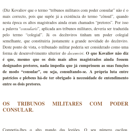
(Diz Kovaliov que o termo “tribunos militares com poder consular” não é o
mais correcto, pois que supõe já a existência do termo “cônsul”, quando
nesta época os altos magistrados ainda eram chamados “pretores”. Por isso
a palavra “
consularis
”, aplicada aos tribunos militares, deveria ser traduzida
pelo termo “colegial”. Já os decênviros tinham um poder colegial
semelhante, que constituiria justamente a grande novidade do decênviro.
Deste ponto de vista, o tribunado militar poderia ser considerado como uma
O que Kovaliov não diz
forma de desenvolvimento ulterior do
decemviri
.
é que, mesmo que os dois mais altos magistrados ainda fossem
designados pretores, nada impedia que já cumprissem as suas funções
de modo “consular”, ou seja, consultando-se. A própria luta entre
patrícios e plebeus há-de ter obrigado à necessidade de entendimento
entre os dois pretores.
OS TRIBUNOS MILITARES COM PODER
CONSULAR.
Competia-lhes o alto mando das legiões. O seu número oscilou,