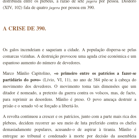
distribuída entre os plebeus, à razão de sete
jugera
por pessoa. Diodoro
(XIV, 102) fala de quatro
jugera
por pessoa em 390.
A CRISE DE 390.
Os galos incendeiam e saqueiam a cidade. A população dispersa-se pelas
comarcas vizinhas. A destruição provocou uma aguda crise económica e um
espantoso aumento do número de devedores.
«o primeiro entre os patrícios a fazer-se
Marco Mânlio Capitolino,
partidário do povo»
(Lívio, VI, 11), no ano de 384 põe-se à cabeça do
movimento dos devedores. O movimento toma tais dimensões que um
ditador é nomeado, a pretexto da guerra contra os volscos, mas, de facto,
para reprimir as desordens. Mânlio é preso. O povo ameaça destruir a
prisão e o senado vê-se forçado a libertá-lo.
A revolta continuou a crescer e os patrícios, junto com a parte mais rica dos
plebeus, decidem recorrer ao seu meio de luta preferido contra os chefes
demasiadamente populares, acusando-o de aspirar à tirania. Mânlio é
entregue ao tribunal e condenado à morte por decisão da assembleia