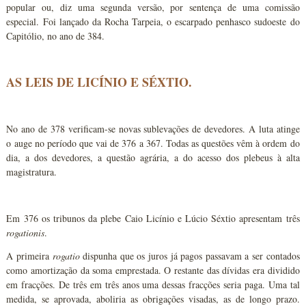
popular ou, diz uma segunda versão, por sentença de uma comissão
especial. Foi lançado da Rocha Tarpeia, o escarpado penhasco sudoeste do
Capitólio, no ano de 384.
AS LEIS DE LICÍNIO E SÉXTIO.
No ano de 378 verificam-se novas sublevações de devedores. A luta atinge
o auge no período que vai de 376 a 367. Todas as questões vêm à ordem do
dia, a dos devedores, a questão agrária, a do acesso dos plebeus à alta
magistratura.
Em 376 os tribunos da plebe Caio Licínio e Lúcio Séxtio apresentam três
rogationis
.
A primeira
rogatio
dispunha que os juros já pagos passavam a ser contados
como amortização da soma emprestada. O restante das dívidas era dividido
em fracções. De três em três anos uma dessas fracções seria paga. Uma tal
medida, se aprovada, aboliria as obrigações visadas, as de longo prazo.