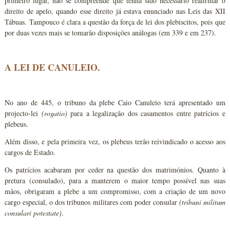
primeiro lugar, não se compreende que tenha sido necessário reafirmar o
direito de apelo, quando esse direito já estava enunciado nas Leis das XII
Tábuas. Tampouco é clara a questão da força de lei dos plebiscitos, pois que
por duas vezes mais se tomarão disposições análogas (em 339 e em 237).
A LEI DE CANULEIO.
No ano de 445, o tribuno da plebe Caio Canuleio terá apresentado um
projecto-lei
(rogatio)
para a legalização dos casamentos entre patrícios e
plebeus.
Além disso, e pela primeira vez, os plebeus terão reivindicado o acesso aos
cargos de Estado.
Os patrícios acabaram por ceder na questão dos matrimónios. Quanto à
pretura (consulado), para a manterem o maior tempo possível nas suas
mãos, obrigaram a plebe a um compromisso, com a criação de um novo
cargo especial, o dos tribunos militares com poder consular
(tribuni militum
consulari potestate)
.