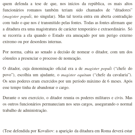
quem defenda a tese de que, nos inícios da república, os mais altos
funcionários romanos também teriam sido chamados de “ditadores”
(magister populi
, no singular
)
. Mas tal teoria entra em aberta contradição
com tudo o que nos é transmitido pelas fontes. Todas as fontes afirmam que
a ditadura era uma magistratura de carácter temporário e extraordinário. Só
se recorria a ela quando o Estado era ameaçado por um perigo externo
extremo ou por desordens internas.
Por norma, cabia ao senado a decisão de nomear o ditador, com um dos
cônsules a presenciar o processo de nomeação.
O ditador, cuja denominação oficial era a de
magister populi
(“chefe do
povo”), escolhia um ajudante, o
magister equitum
(“chefe da cavalaria”).
Os seus poderes eram exercidos por um período máximo de 6 meses. Após
esse tempo tinha de abandonar o cargo.
Durante o seu exercício, o ditador reunia os poderes militares e civis. Mas
os outros funcionários permaneciam nos seus cargos, assegurando o normal
trabalho de administração.
(Tese defendida por Kovaliov: a aparição da ditadura em Roma deverá estar