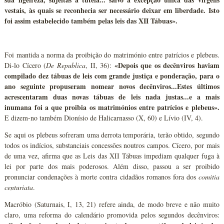
vestais, às quais se reconhecia ser necessário deixar em liberdade. Isto
foi assim estabelecido também pelas leis das XII Tábuas».
Foi mantida a norma da proibição do matrimónio entre patrícios e plebeus.
«Depois que os decênviros haviam
Di-lo Cícero (
De Republica
, II, 36):
compilado dez tábuas de leis com grande justiça e ponderação, para o
ano seguinte propuseram nomear novos decênviros...Estes últimos
acrescentaram duas novas tábuas de leis nada justas...e a mais
inumana foi a que proibia os matrimónios entre patrícios e plebeus».
E dizem-no também Dionísio de Halicarnasso (X, 60) e Lívio (IV, 4).
Se aqui os plebeus sofreram uma derrota temporária, terão obtido, segundo
todos os indícios, substanciais concessões noutros campos. Cícero, por mais
de uma vez, afirma que as Leis das XII Tábuas impediam qualquer fuga à
lei por parte dos mais poderosos. Além disso, passou a ser proibido
pronunciar condenações à morte contra cidadãos romanos fora dos
comitia
centuriata
.
Macróbio (Saturnais, I, 13, 21) refere ainda, de modo breve e não muito
claro, uma reforma do calendário promovida pelos segundos decênviros: