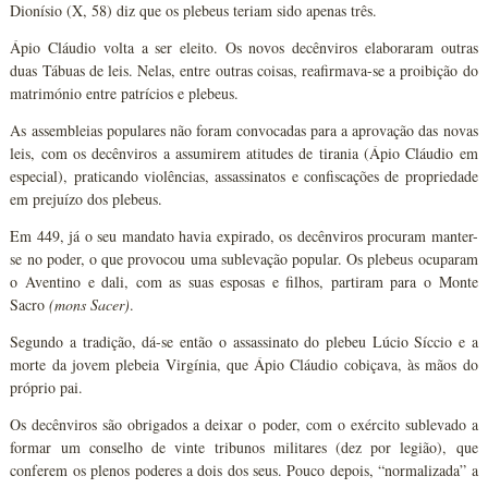
Dionísio (X, 58) diz que os plebeus teriam sido apenas três.
Ápio Cláudio volta a ser eleito. Os novos decênviros elaboraram outras
duas Tábuas de leis. Nelas, entre outras coisas, reafirmava-se a proibição do
matrimónio entre patrícios e plebeus.
As assembleias populares não foram convocadas para a aprovação das novas
leis, com os decênviros a assumirem atitudes de tirania (Ápio Cláudio em
especial), praticando violências, assassinatos e confiscações de propriedade
em prejuízo dos plebeus.
Em 449, já o seu mandato havia expirado, os decênviros procuram manter-
se no poder, o que provocou uma sublevação popular. Os plebeus ocuparam
o Aventino e dali, com as suas esposas e filhos, partiram para o Monte
Sacro
(mons Sacer)
.
Segundo a tradição, dá-se então o assassinato do plebeu Lúcio Síccio e a
morte da jovem plebeia Virgínia, que Ápio Cláudio cobiçava, às mãos do
próprio pai.
Os decênviros são obrigados a deixar o poder, com o exército sublevado a
formar um conselho de vinte tribunos militares (dez por legião), que
conferem os plenos poderes a dois dos seus. Pouco depois, “normalizada” a