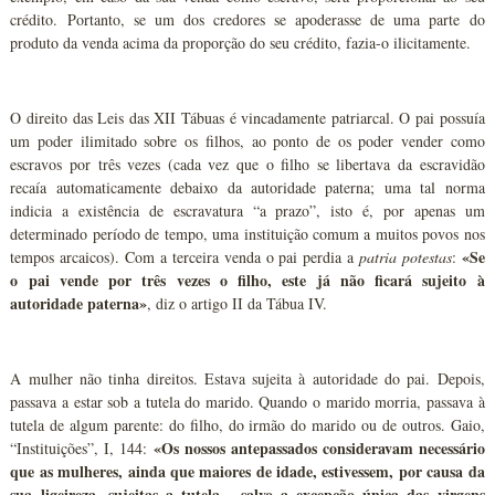
crédito. Portanto, se um dos credores se apoderasse de uma parte do
produto da venda acima da proporção do seu crédito, fazia-o ilicitamente.
O direito das Leis das XII Tábuas é vincadamente patriarcal. O pai possuía
um poder ilimitado sobre os filhos, ao ponto de os poder vender como
escravos por três vezes (cada vez que o filho se libertava da escravidão
recaía automaticamente debaixo da autoridade paterna; uma tal norma
indicia a existência de escravatura “a prazo”, isto é, por apenas um
determinado período de tempo, uma instituição comum a muitos povos nos
«Se
tempos arcaicos). Com a terceira venda o pai perdia a
patria potestas
:
o pai vende por três vezes o filho, este já não ficará sujeito à
autoridade paterna»
, diz o artigo II da Tábua IV.
A mulher não tinha direitos. Estava sujeita à autoridade do pai. Depois,
passava a estar sob a tutela do marido. Quando o marido morria, passava à
tutela de algum parente: do filho, do irmão do marido ou de outros. Gaio,
«Os nossos antepassados consideravam necessário
“Instituições”, I, 144:
que as mulheres, ainda que maiores de idade, estivessem, por causa da
sua ligeireza, sujeitas a tutela... salvo a excepção única das virgens