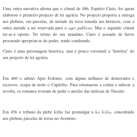
Uma outra narrativa afirma que o cônsul de 486, Espúrio Cásio, foi quem
elaborou o primeiro projecto de lei agrária. No projecto proporia a entrega
aos plebeus, em parcelas, de metade da terra tomada aos hérnicos, com a
outra metade a ser reservada para o
ager publicus
. Mas o segundo cônsul
ter-se-á oposto. No termo do seu mandato, Cásio é acusado de haver
procurado apropriar-se do poder, sendo condenado.
Cásio é uma personagem histórica, mas é pouco verosímil a “história” do
seu projecto de lei agrária.
Em 460 o sabino Ápio Erdónio, com alguns milhares de desterrados e
escravos, ocupa de noite o Capitólio. Para retomarem a colina e sufocar a
revolta, os romanos tiveram de pedir o auxílio das milícias de Túsculo.
Em 456 o tribuno da plebe Icílio faz promulgar a
lex Icilia
, concedendo
aos plebeus parcelas de terras no Aventino.