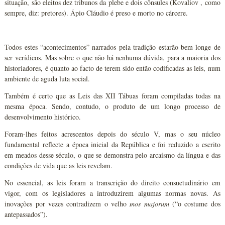
situação, são eleitos dez tribunos da plebe e dois cônsules (Kovaliov , como
sempre, diz: pretores). Ápio Cláudio é preso e morto no cárcere.
Todos estes “acontecimentos” narrados pela tradição estarão bem longe de
ser verídicos. Mas sobre o que não há nenhuma dúvida, para a maioria dos
historiadores, é quanto ao facto de terem sido então codificadas as leis, num
ambiente de aguda luta social.
Também é certo que as Leis das XII Tábuas foram compiladas todas na
mesma época. Sendo, contudo, o produto de um longo processo de
desenvolvimento histórico.
Foram-lhes feitos acrescentos depois do século V, mas o seu núcleo
fundamental reflecte a época inicial da República e foi reduzido a escrito
em meados desse século, o que se demonstra pelo arcaísmo da língua e das
condições de vida que as leis revelam.
No essencial, as leis foram a transcrição do direito consuetudinário em
vigor, com os legisladores a introduzirem algumas normas novas. As
inovações por vezes contradizem o velho
mos majorum
(“o costume dos
antepassados”).