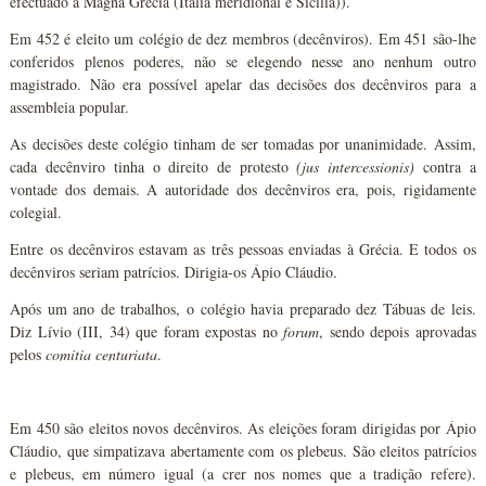
efectuado à Magna Grécia (Itália meridional e Sicília)).
Em 452 é eleito um colégio de dez membros (decênviros). Em 451 são-lhe
conferidos plenos poderes, não se elegendo nesse ano nenhum outro
magistrado. Não era possível apelar das decisões dos decênviros para a
assembleia popular.
As decisões deste colégio tinham de ser tomadas por unanimidade. Assim,
cada decênviro tinha o direito de protesto
(jus intercessionis)
contra a
vontade dos demais. A autoridade dos decênviros era, pois, rigidamente
colegial.
Entre os decênviros estavam as três pessoas enviadas à Grécia. E todos os
decênviros seriam patrícios. Dirigia-os Ápio Cláudio.
Após um ano de trabalhos, o colégio havia preparado dez Tábuas de leis.
Diz Lívio (III, 34) que foram expostas no
forum
, sendo depois aprovadas
pelos
comitia
centuriata
.
Em 450 são eleitos novos decênviros. As eleições foram dirigidas por Ápio
Cláudio, que simpatizava abertamente com os plebeus. São eleitos patrícios
e plebeus, em número igual (a crer nos nomes que a tradição refere).