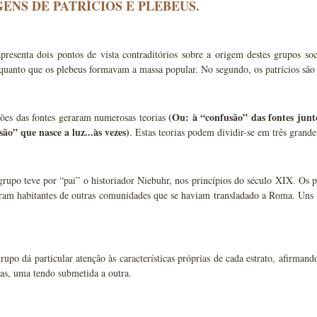
GENS DE PATRÍCIOS E PLEBEUS.
presenta dois pontos de vista contraditórios sobre a origem destes grupos so
quanto que os plebeus formavam a massa popular. No segundo, os patrícios são 
(Ou: à “confusão” das fontes junt
ções das fontes geraram numerosas teorias
ão” que nasce a luz...às vezes)
. Estas teorias podem dividir-se em três grande
rupo teve por “pai” o historiador Niebuhr, nos princípios do século XIX. Os pa
ram habitantes de outras comunidades que se haviam transladado a Roma. Uns t
upo dá particular atenção às características próprias de cada estrato, afirmand
ntas, uma tendo submetida a outra.