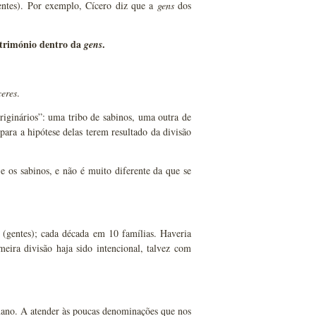
rentes). Por exemplo, Cícero diz que a
gens
dos
atrimónio dentro da
.
gens
eres
.
iginários”: uma tribo de sabinos, uma outra de
 para a hipótese delas terem resultado da divisão
e os sabinos, e não é muito diferente da que se
 (gentes); cada década em 10 famílias. Haveria
meira divisão haja sido intencional, talvez com
omano. A atender às poucas denominações que nos