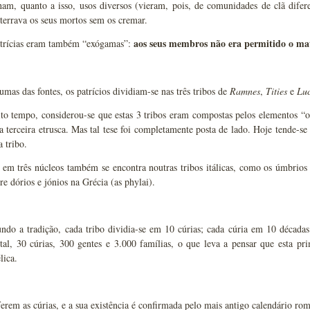
nham, quanto a isso, usos diversos (vieram, pois, de comunidades de clã dife
terrava os seus mortos sem os cremar.
aos seus membros não era permitido o m
atrícias eram também “exógamas”:
mas das fontes, os patrícios dividiam-se nas três tribos de
Ramnes
,
Tities
e
Luc
o tempo, considerou-se que estas 3 tribos eram compostas pelos elementos “or
a terceira etrusca. Mas tal tese foi completamente posta de lado. Hoje tende-se
 tribo.
 em três núcleos também se encontra noutras tribos itálicas, como os úmbrios 
tre dórios e jónios na Grécia (as phylai).
ndo a tradição, cada tribo dividia-se em 10 cúrias; cada cúria em 10 décadas
tal, 30 cúrias, 300 gentes e 3.000 famílias, o que leva a pensar que esta pri
lica.
ferem as cúrias, e a sua existência é confirmada pelo mais antigo calendário r