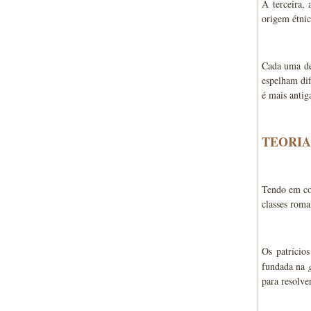
A terceira,
origem étnic
Cada uma des
espelham dif
é mais antig
TEORIA
Tendo em con
classes roma
Os patrício
fundada na
para resolve