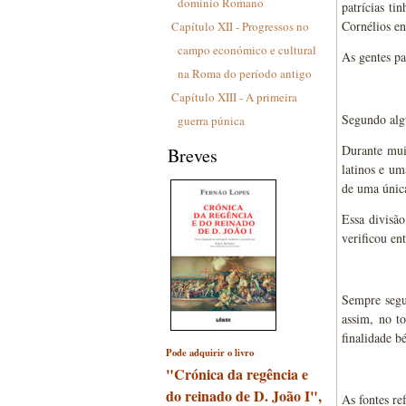
domínio Romano
patrícias ti
Cornélios en
Capítulo XII - Progressos no
campo económico e cultural
As gentes p
na Roma do período antigo
Capítulo XIII - A primeira
Segundo algu
guerra púnica
Durante muit
Breves
latinos e um
de uma única
Essa divisão
verificou en
Sempre segu
assim, no to
finalidade bé
Pode adquirir o livro
"Crónica da regência e
do reinado de D. João I",
As fontes re