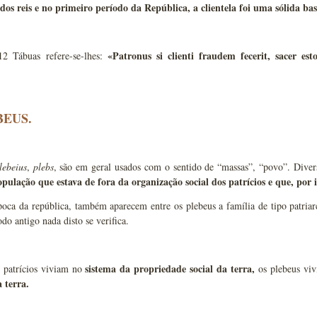
dos reis e no primeiro período da República, a clientela foi uma sólida bas
«Patronus si clienti fraudem fecerit, sacer es
2 Tábuas refere-se-lhes:
BEUS.
lebeius
,
plebs
, são em geral usados com o sentido de “massas”, “povo”. Dive
pulação que estava de fora da organização social dos patrícios e que, por
poca da república, também aparecem entre os plebeus a família de tipo patria
odo antigo nada disto se verifica.
sistema da propriedade social da terra,
 patrícios viviam no
os plebeus vi
 terra.