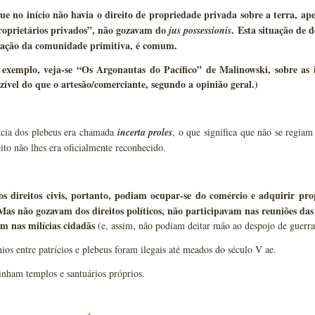
ue no início não havia o direito de propriedade privada sobre a terra, ape
roprietários privados”, não gozavam do
. Esta situação de d
jus possessionis
gação da comunidade primitiva, é comum.
 exemplo, veja-se “Os Argonautas do Pacífico” de Malinowski, sobre as i
zível do que o artesão/comerciante, segundo a opinião geral.)
cia dos plebeus era chamada
incerta
proles
, o que significa que não se regiam
eito não lhes era oficialmente reconhecido.
 direitos civis, portanto, podiam ocupar-se do comércio e adquirir pr
 Mas não gozavam dos direitos políticos, não participavam nas reuniões da
am nas milícias cidadãs
(e, assim, não podiam deitar mão ao despojo de guerra
os entre patrícios e plebeus foram ilegais até meados do século V ae.
inham templos e santuários próprios.