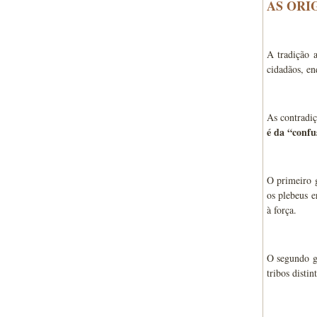
AS ORI
A tradição a
cidadãos, en
As contradi
é da “confus
O primeiro g
os plebeus e
à força.
O segundo gr
tribos disti