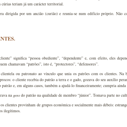
 cúrias teriam já um carácter territorial.
era dirigida por um ancião (curião) e reunia-se num edifício próprio. Não 
ENTES.
liente” significa “pessoa obediente”, “dependente” e, com efeito, eles depen
 quem chamavam “patrões”, isto é, “protectores”, “defensores”.
clientela ou patronato ao vínculo que unia os patrões com os clientes. Na b
íprocos: o cliente recebia do patrão a terra e o gado, gozava do seu auxílio pera
o patrão e, em alguns casos, também a ajudá-lo financeiramente; cumpria ainda d
trava na
gens
do patrão na qualidade de membro “júnior”. Tomava parte no culto 
os clientes provinham de grupos económica e socialmente mais débeis: estrangei
os ilegítimos.