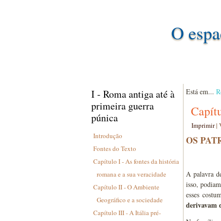
O espa
Está em...
R
I - Roma antiga até à
primeira guerra
Capít
púnica
Imprimir
|
Introdução
OS PAT
Fontes do Texto
Capítulo I - As fontes da história
A palavra d
romana e a sua veracidade
isso, podiam
Capítulo II - O Ambiente
esses costu
Geográfico e a sociedade
derivavam d
Capítulo III - A Itália pré-