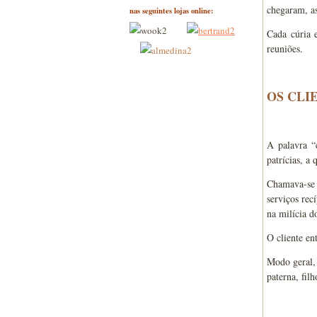
chegaram, as
nas seguintes lojas online:
Cada cúria 
reuniões.
OS CLI
A palavra “c
patrícias, a
Chamava-se 
serviços rec
na milícia d
O cliente en
Modo geral, 
paterna, filh