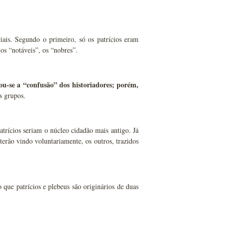
ciais. Segundo o primeiro, só os patrícios eram
os “notáveis”, os “nobres”.
ou-se a “confusão” dos historiadores; porém,
s grupos.
trícios seriam o núcleo cidadão mais antigo. Já
erão vindo voluntariamente, os outros, trazidos
o que patrícios e plebeus são originários de duas