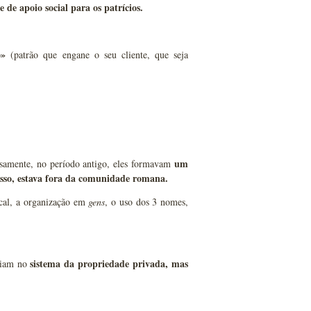
e de apoio social
para os patrícios.
to»
(patrão que engane o seu cliente, que seja
um
rsamente, no período antigo, eles formavam
 isso, estava fora da comunidade romana.
rcal, a organização em
gens
, o uso dos 3 nomes,
sistema da propriedade privada, mas
viam no