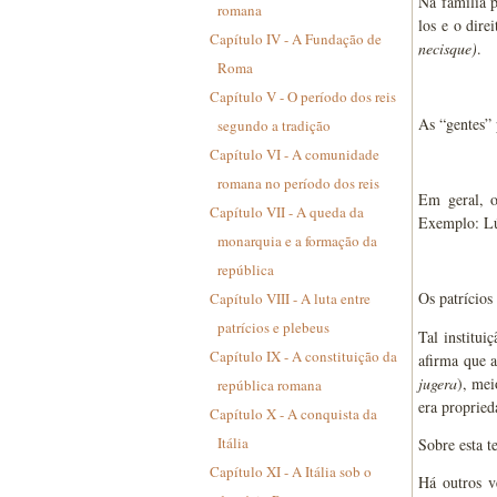
Na família p
romana
los e o dire
Capítulo IV - A Fundação de
necisque)
.
Roma
Capítulo V - O período dos reis
As “gentes” 
segundo a tradição
Capítulo VI - A comunidade
romana no período dos reis
Em geral, o
Capítulo VII - A queda da
Exemplo: L
monarquia e a formação da
república
Os patrícios
Capítulo VIII - A luta entre
patrícios e plebeus
Tal institu
Capítulo IX - A constituição da
afirma que a
jugera
), mei
república romana
era propried
Capítulo X - A conquista da
Itália
Sobre esta t
Capítulo XI - A Itália sob o
Há outros ve