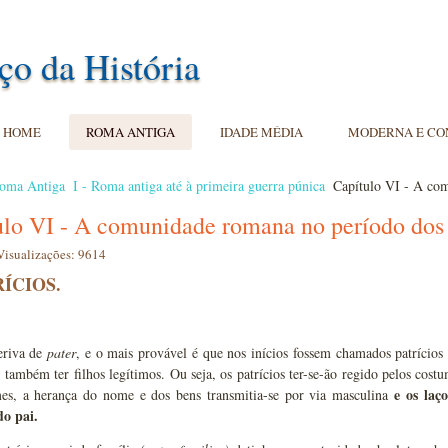
ço da História
HOME
ROMA ANTIGA
IDADE MÉDIA
MODERNA E C
oma Antiga
I - Roma antiga até à primeira guerra púnica
Capítulo VI - A com
ulo VI - A comunidade romana no período dos 
Visualizações: 9614
RÍCIOS.
eriva de
pater
, e o mais provável é que nos inícios fossem chamados patrícios
 também ter filhos legítimos. Ou seja, os patrícios ter-se-ão regido pelos cost
e os laç
mes, a herança do nome e dos bens transmitia-se por via masculina
o pai.