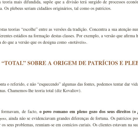
 a teoria mais difundida, supõe que a divisão terá surgido de processos econ
a. Os plebeus seriam cidadãos originários, tal como os patrícios.
tas teorias “escolhe” entre as versões da tradição. Concentra a sua atenção nu
erentes estádios na formação destas classes. Por exemplo, a versão que afirma h
a do que a versão que os designa como «notáveis».
 “TOTAL” SOBRE A ORIGEM DE PATRÍCIOS E PLE
ta o referido, e não “esquecendo” algumas das fontes, podemos tentar dar vid
nas. Chamemos-lhe teoria total (diz Kovaliov).
o povo romano em pleno gozo dos seus direitos (o
s formavam, de facto,
gens
, ainda não se evidenciavam grandes diferenças de fortuna. Os patrícios pos
r os seus problemas, reuniam-se em comícios curiais. Os clientes estavam na su