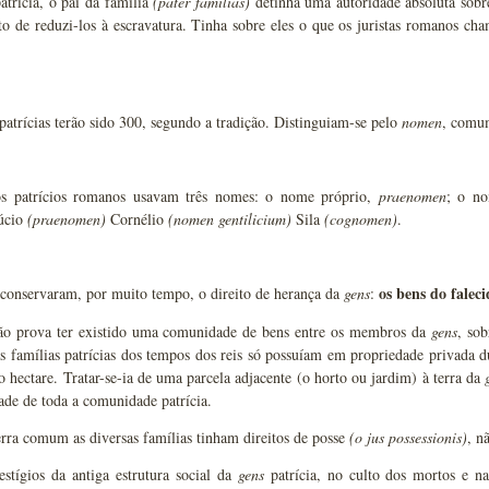
atrícia, o pai da família
(pater familias)
detinha uma autoridade absoluta sobre 
ito de reduzi-los à escravatura. Tinha sobre eles o que os juristas romanos c
patrícias terão sido 300, segundo a tradição. Distinguiam-se pelo
nomen
, comu
s patrícios romanos usavam três nomes: o nome próprio,
praenomen
; o n
úcio
(praenomen)
Cornélio
(nomen gentilicium)
Sila
(cognomen)
.
os bens do falec
 conservaram, por muito tempo, o direito de herança da
gens
:
ição prova ter existido uma comunidade de bens entre os membros da
gens
, sob
s famílias patrícias dos tempos dos reis só possuíam em propriedade privada 
o hectare. Tratar-se-ia de uma parcela adjacente (o horto ou jardim) à terra da
ade de toda a comunidade patrícia.
erra comum as diversas famílias tinham direitos de posse
(o jus possessionis)
, n
stígios da antiga estrutura social da
gens
patrícia, no culto dos mortos e nas