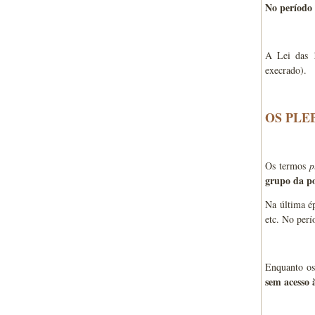
No período 
A Lei das 1
execrado).
OS PLE
Os termos
p
grupo da po
Na última é
etc. No perí
Enquanto os
sem acesso à