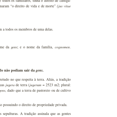
todos os familiares, tinha o direito de castigá-
hamaram “o direito de vida e de morte”
(jus vitae
m a todos os membros de uma delas.
ome da
gens
; e o nome da família,
cognomen
.
ido não podiam sair da
.
gens
retudo no que respeita à terra. Aliás, a tradição
duas
jugera
de terra (
jugerum
= 2523 m2; plural:
gens
, dado que a terra de pastoreio ou de cultivo
ão possuindo o direito de propriedade privada.
 sepulturas. A tradição assinala que as gentes