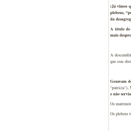
(Já vimos q
plebeus, “p
da desagre
A título de
mais despre
A descendên
que esse dir
Gozavam dos
.
“patrícia”)
e não servi
Os matrimóni
Os plebeus t