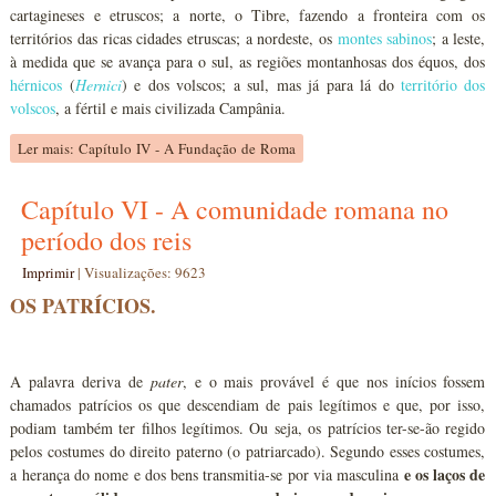
cartagineses e etruscos; a norte, o Tibre, fazendo a fronteira com os
territórios das ricas cidades etruscas; a nordeste, os
montes sabinos
; a leste,
à medida que se avança para o sul, as regiões montanhosas dos équos, dos
hérnicos
(
Hernici
) e dos volscos; a sul, mas já para lá do
território dos
volscos
, a fértil e mais civilizada Campânia.
Ler mais: Capítulo IV - A Fundação de Roma
Capítulo VI - A comunidade romana no
período dos reis
Imprimir
|
Visualizações: 9623
OS PATRÍCIOS.
A palavra deriva de
pater
, e o mais provável é que nos inícios fossem
chamados patrícios os que descendiam de pais legítimos e que, por isso,
podiam também ter filhos legítimos. Ou seja, os patrícios ter-se-ão regido
pelos costumes do direito paterno (o patriarcado). Segundo esses costumes,
e os laços de
a herança do nome e dos bens transmitia-se por via masculina