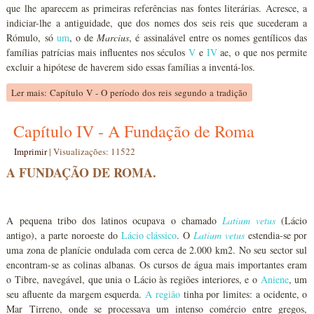
que lhe aparecem as primeiras referências nas fontes literárias. Acresce, a
indiciar-lhe a antiguidade, que dos nomes dos seis reis que sucederam a
Rómulo, só
um
, o de
Marcius
, é assinalável entre os nomes gentílicos das
famílias patrícias mais influentes nos séculos
V
e
IV
ae, o que nos permite
excluir a hipótese de haverem sido essas famílias a inventá-los.
Ler mais: Capítulo V - O período dos reis segundo a tradição
Capítulo IV - A Fundação de Roma
Imprimir
|
Visualizações: 11522
A FUNDAÇÃO DE ROMA.
A pequena tribo dos latinos ocupava o chamado
Latium vetus
(Lácio
antigo), a parte noroeste do
Lácio clássico
. O
Latium vetus
estendia-se por
uma zona de planície ondulada com cerca de 2.000 km2. No seu sector sul
encontram-se as colinas albanas. Os cursos de água mais importantes eram
o Tibre, navegável, que unia o Lácio às regiões interiores, e o
Aniene
, um
seu afluente da margem esquerda.
A região
tinha por limites: a ocidente, o
Mar Tirreno, onde se processava um intenso comércio entre gregos,