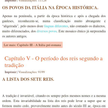
Imprimir
|
Visualizações: 11126
OS POVOS DA ITÁLIA NA ÉPOCA HISTÓRICA.
Apenas na península, a partir da época histórica e após a chegada dos
gauleses, reconhecem-se, numa classificação muito abrangente e
“aligeirada”, pelo menos doze
línguas diferentes
, não contando os dialectos,
muito diferenciados, dos
diversos povos
. Este mosaico étnico já surpreendia
os autores antigos.
Ler mais: Capítulo III - A Itália pré-romana
Capítulo V - O período dos reis segundo a
tradição
Imprimir
|
Visualizações: 9199
A LISTA DOS SETE REIS.
A tradição é invariável, citando-os sempre pelos mesmos nomes e a mesma
ordem. Esta invariabilidade na lista dos reis pode levar a supor que se
formou muito cedo, provavelmente muito antes do século III ae, época em