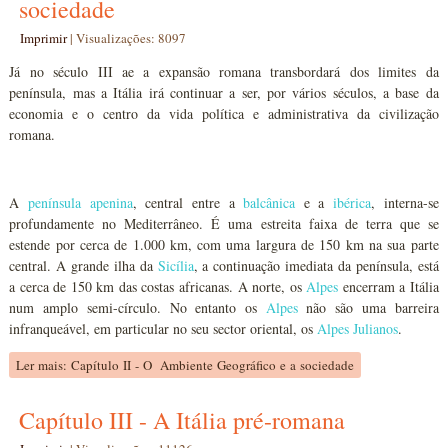
sociedade
Imprimir
|
Visualizações: 8097
Já no século III ae a expansão romana transbordará dos limites da
península, mas a Itália irá continuar a ser, por vários séculos, a base da
economia e o centro da vida política e administrativa da civilização
romana.
A
península apenina
, central entre a
balcânica
e a
ibérica
, interna-se
profundamente no Mediterrâneo. É uma estreita faixa de terra que se
estende por cerca de 1.000 km, com uma largura de 150 km na sua parte
central. A grande ilha da
Sicília
, a continuação imediata da península, está
a cerca de 150 km das costas africanas. A norte, os
Alpes
encerram a Itália
num amplo semi-círculo. No entanto os
Alpes
não são uma barreira
infranqueável, em particular no seu sector oriental, os
Alpes Julianos
.
Ler mais: Capítulo II - O Ambiente Geográfico e a sociedade
Capítulo III - A Itália pré-romana