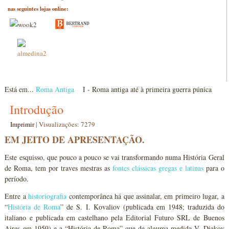
nas seguintes lojas online:
Está em...
Roma Antiga
I - Roma antiga até à primeira guerra púnica
Introdução
Imprimir
|
Visualizações: 7279
EM JEITO DE APRESENTAÇÃO.
Este esquisso, que pouco a pouco se vai transformando numa História Geral
de Roma, tem por traves mestras as
fontes clássicas gregas e latinas
para o
período.
Entre a
historiografia
contemporânea há que assinalar, em primeiro lugar, a
“
História de Roma
” de S. I. Kovaliov (publicada em 1948; traduzida do
italiano e publicada em castelhano pela Editorial Futuro SRL de Buenos
Aires em 1959) e a “História de Roma” que de alguma medida V. Diakov