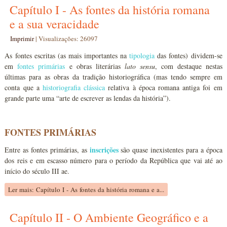
Capítulo I - As fontes da história romana
e a sua veracidade
Imprimir
|
Visualizações: 26097
As fontes escritas (as mais importantes na
tipologia
das fontes) dividem-se
em
fontes primárias
e obras literárias
lato
sensu
, com destaque nestas
últimas para as obras da tradição historiográfica (mas tendo sempre em
conta que a
historiografia clássica
relativa à época romana antiga foi em
grande parte uma “arte de escrever as lendas da história”).
FONTES PRIMÁRIAS
inscrições
Entre as fontes primárias, as
são quase inexistentes para a época
dos reis e em escasso número para o período da República que vai até ao
início do século III ae.
Ler mais: Capítulo I - As fontes da história romana e a...
Capítulo II - O Ambiente Geográfico e a