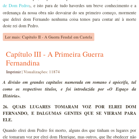
de Dom Pedro
, e isto para de tudo haverdes um breve conhecimento e a
)
ordenança da nossa obra não desvairar do seu primeiro começo, mormente
que delrei dom Fernando nenhuma coisa temos para contar até à morte
deste rei dom Pedro.
Ler mais: Capítulo II - A Guerra Feudal em Castela
Capítulo III - A Primeira Guerra
Fernandina
Imprimir
|
Visualizações: 11874
A divisão em grandes capítulos numerada em romano é apócrifa, tal
como os respectivos títulos, e foi introduzida por «O Espaço da
História».
26. QUAIS LUGARES TOMARAM VOZ POR ELREI DOM
FERNANDO, E DALGUMAS GENTES QUE SE VIERAM PARA
ELE.
Quando elrei dom Pedro foi morto, alguns dos que tinham os lugares por
ele tomaram voz por elrei dom Henrique, mas outros, que lhe obedecer não