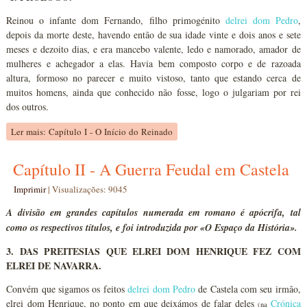
Reinou o infante dom Fernando, filho primogénito
delrei dom Pedro
,
depois da morte deste, havendo então de sua idade vinte e dois anos e sete
meses e dezoito dias, e era mancebo valente, ledo e namorado, amador de
mulheres e achegador a elas. Havia bem composto corpo e de razoada
altura, formoso no parecer e muito vistoso, tanto que estando cerca de
muitos homens, ainda que conhecido não fosse, logo o julgariam por rei
dos outros.
Ler mais: Capítulo I - O Início do Reinado
Capítulo II - A Guerra Feudal em Castela
Imprimir
|
Visualizações: 9045
A divisão em grandes capítulos numerada em romano é apócrifa, tal
como os respectivos títulos, e foi introduzida por «O Espaço da História».
3. DAS PREITESIAS QUE ELREI DOM HENRIQUE FEZ COM
ELREI DE NAVARRA.
Convém que sigamos os feitos
delrei dom Pedro
de Castela com seu irmão,
elrei dom Henrique, no ponto em que deixámos de falar deles
Crónica
(na