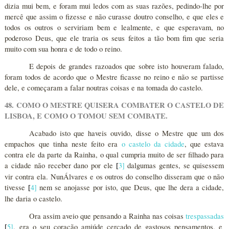
dizia mui bem, e foram mui ledos com as suas razões, pedindo-lhe por
mercê que assim o fizesse e não curasse doutro conselho, e que eles e
todos os outros o serviriam bem e lealmente, e que esperavam, no
poderoso Deus, que ele traria os seus feitos a tão bom fim que seria
muito com sua honra e de todo o reino.
E depois de grandes razoados que sobre isto houveram falado,
foram todos de acordo que o Mestre ficasse no reino e não se partisse
dele, e começaram a falar noutras coisas e na tomada do castelo.
48. COMO O MESTRE QUISERA COMBATER O CASTELO DE
LISBOA, E COMO O TOMOU SEM COMBATE.
Acabado isto que haveis ouvido, disse o Mestre que um dos
empachos que tinha neste feito era
o castelo da cidade
, que estava
contra ele da parte da Rainha, o qual cumpria muito de ser filhado para
a cidade não receber dano por ele
3
]
dalgumas gentes, se quisessem
[
vir contra ela. NunÁlvares e os outros do conselho disseram que o não
tivesse
4
]
nem se anojasse por isto, que Deus, que lhe dera a cidade,
[
lhe daria o castelo.
Ora assim aveio que pensando a Rainha nas coisas
trespassadas
5
]
, era o seu coração amiúde cercado de gastosos pensamentos, e
[