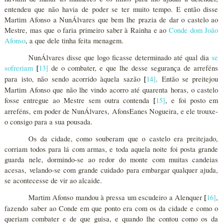
entendeu que não havia de poder se ter muito tempo. E então disse
Martim Afonso a NunÁlvares que bem lhe prazia de dar o castelo ao
Mestre, mas que o faria primeiro saber à Rainha e ao
Conde dom João
Afonso
, a que dele tinha feita menagem.
NunÁlvares disse que logo ficasse determinado até qual dia
se
sofreriam
13
]
de o combater, e que lhe desse segurança de arreféns
[
para isto, não sendo acorrido àquela sazão
14
]
. Então se preitejou
[
Martim Afonso que não lhe vindo acorro até quarenta horas, o castelo
fosse entregue ao Mestre sem outra contenda
15
]
, e foi posto em
[
arreféns, em poder de NunÁlvares, AfonsEanes Nogueira, e ele trouxe-
o consigo para a sua pousada.
Os da cidade, como souberam que o castelo era preitejado,
corriam todos para lá com armas, e toda aquela noite foi posta grande
guarda nele, dormindo-se ao redor do monte com muitas candeias
acesas, velando-se com grande cuidado para embargar qualquer ajuda,
se acontecesse de vir ao alcaide.
Martim Afonso mandou à pressa um escudeiro a Alenquer
16
]
,
[
fazendo saber ao Conde em que ponto era com os da cidade e como o
queriam combater e de que guisa, e quando lhe contou como os da