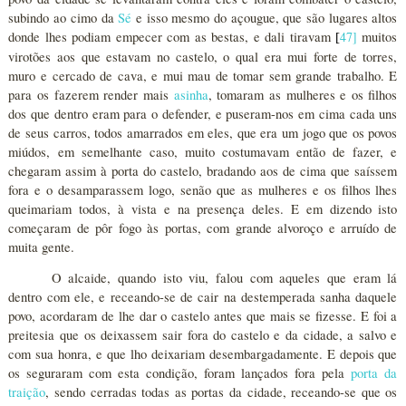
subindo ao cimo da
Sé
e isso mesmo do açougue, que são lugares altos
donde lhes podiam empecer com as bestas, e dali tiravam
47
]
muitos
[
virotões aos que estavam no castelo, o qual era mui forte de torres,
muro e cercado de cava, e mui mau de tomar sem grande trabalho. E
para os fazerem render mais
asinha
, tomaram as mulheres e os filhos
dos que dentro eram para o defender, e puseram-nos em cima cada uns
de seus carros, todos amarrados em eles, que era um jogo que os povos
miúdos, em semelhante caso, muito costumavam então de fazer, e
chegaram assim à porta do castelo, bradando aos de cima que saíssem
fora e o desamparassem logo, senão que as mulheres e os filhos lhes
queimariam todos, à vista e na presença deles. E em dizendo isto
começaram de pôr fogo às portas, com grande alvoroço e arruído de
muita gente.
O alcaide, quando isto viu, falou com aqueles que eram lá
dentro com ele, e receando-se de cair na destemperada sanha daquele
povo, acordaram de lhe dar o castelo antes que mais se fizesse. E foi a
preitesia que os deixassem sair fora do castelo e da cidade, a salvo e
com sua honra, e que lho deixariam desembargadamente. E depois que
os seguraram com esta condição, foram lançados fora pela
porta da
traição
, sendo cerradas todas as portas da cidade, receando-se que os