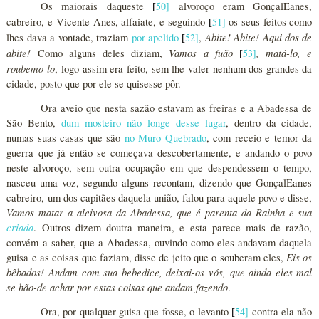
Os maiorais daqueste
50
]
alvoroço eram GonçalEanes,
[
cabreiro, e Vicente Anes, alfaiate, e seguindo
51
]
os seus feitos como
[
Abite! Abite! Aqui dos de
lhes dava a vontade, traziam
por apelido
52
]
,
[
abite!
Vamos a fuão
, matá-lo, e
Como alguns deles diziam,
53
]
[
roubemo-lo
, logo assim era feito, sem lhe valer nenhum dos grandes da
cidade, posto que por ele se quisesse pôr.
Ora aveio que nesta sazão estavam as freiras e a Abadessa de
São Bento,
dum mosteiro não longe desse lugar
, dentro da cidade,
numas suas casas que são
no Muro Quebrado
, com receio e temor da
guerra que já então se começava descobertamente, e andando o povo
neste alvoroço, sem outra ocupação em que despendessem o tempo,
nasceu uma voz, segundo alguns recontam, dizendo que GonçalEanes
cabreiro, um dos capitães daquela união, falou para aquele povo e disse,
Vamos matar a aleivosa da Abadessa, que é parenta da Rainha e sua
criada
. Outros dizem doutra maneira, e esta parece mais de razão,
convém a saber, que a Abadessa, ouvindo como eles andavam daquela
Eis os
guisa e as coisas que faziam, disse de jeito que o souberam eles,
bêbados! Andam com sua bebedice, deixai-os vós, que ainda eles mal
se hão-de achar por estas coisas que andam fazendo
.
Ora, por qualquer guisa que fosse, o levanto
54
]
contra ela não
[