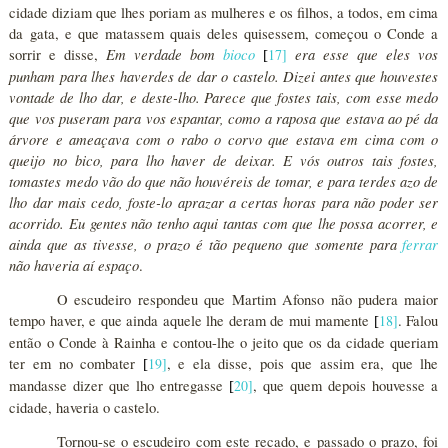
cidade diziam que lhes poriam as mulheres e os filhos, a todos, em cima
da gata, e que matassem quais deles quisessem, começou o Conde a
Em verdade bom
bioco
era esse que eles vos
sorrir e disse,
17
]
[
punham para lhes haverdes de dar o castelo. Dizei antes que houvestes
vontade de lho dar, e deste-lho. Parece que fostes tais, com esse medo
que vos puseram para vos espantar, como a raposa que estava ao pé da
árvore e ameaçava com o rabo o corvo que estava em cima com o
queijo no bico, para lho haver de deixar. E vós outros tais fostes,
tomastes medo vão do que não houvéreis de tomar, e para terdes azo de
lho dar mais cedo, foste-lo aprazar a certas horas para não poder ser
acorrido. Eu gentes não tenho aqui tantas com que lhe possa acorrer, e
ainda que as tivesse, o prazo é tão pequeno que somente para
ferrar
não haveria aí espaço
.
O escudeiro respondeu que Martim Afonso não pudera maior
tempo haver, e que ainda aquele lhe deram de mui mamente
18
]
. Falou
[
então o Conde à Rainha e contou-lhe o jeito que os da cidade queriam
ter em no combater
19
]
, e ela disse, pois que assim era, que lhe
[
mandasse dizer que lho entregasse
20
]
, que quem depois houvesse a
[
cidade, haveria o castelo.
Tornou-se o escudeiro com este recado, e passado o prazo, foi