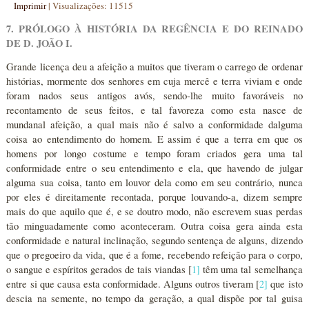
Imprimir
|
Visualizações: 11515
7. PRÓLOGO À HISTÓRIA DA REGÊNCIA E DO REINADO
DE D. JOÃO I.
Grande licença deu a afeição a muitos que tiveram o carrego de ordenar
histórias, mormente dos senhores em cuja mercê e terra viviam e onde
foram nados seus antigos avós, sendo-lhe muito favoráveis no
recontamento de seus feitos, e tal favoreza como esta nasce de
mundanal afeição, a qual mais não é salvo a conformidade dalguma
coisa ao entendimento do homem. E assim é que a terra em que os
homens por longo costume e tempo foram criados gera uma tal
conformidade entre o seu entendimento e ela, que havendo de julgar
alguma sua coisa, tanto em louvor dela como em seu contrário, nunca
por eles é direitamente recontada, porque louvando-a, dizem sempre
mais do que aquilo que é, e se doutro modo, não escrevem suas perdas
tão minguadamente como aconteceram. Outra coisa gera ainda esta
conformidade e natural inclinação, segundo sentença de alguns, dizendo
que o pregoeiro da vida, que é a fome, recebendo refeição para o corpo,
o sangue e espíritos gerados de tais viandas [
1
]
têm uma tal semelhança
entre si que causa esta conformidade. Alguns outros tiveram [
2
]
que isto
descia na semente, no tempo da geração, a qual dispõe por tal guisa