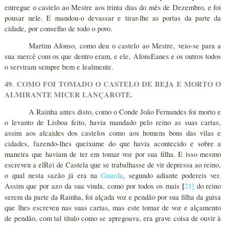
entregue o castelo ao Mestre aos trinta dias do mês de Dezembro, e foi
pousar nele. E mandou-o devassar e tirar-lhe as portas da parte da
cidade, por conselho de todo o povo.
Martim Afonso, como deu o castelo ao Mestre, veio-se para a
sua mercê com os que dentro eram, e ele, AfonsEanes e os outros todos
o serviram sempre bem e lealmente.
49. COMO FOI TOMADO O CASTELO DE BEJA E MORTO O
ALMIRANTE MICER LANÇAROTE.
A Rainha antes disto, como o Conde João Fernandes foi morto e
o levanto de Lisboa feito, havia mandado pelo reino as suas cartas,
assim aos alcaides dos castelos como aos homens bons das vilas e
cidades, fazendo-lhes queixume do que havia acontecido e sobre a
maneira que haviam de ter em tomar voz por sua filha. E isso mesmo
escreveu a elRei de Castela que se trabalhasse de vir depressa ao reino,
o qual nesta sazão já era na
Guarda
, segundo adiante podereis ver.
Assim que por azo da sua vinda, como por todos os mais
21
]
do reino
[
serem da parte da Rainha, foi alçada voz e pendão por sua filha da guisa
que lhes escreveu nas suas cartas, mas este tomar de voz e alçamento
de pendão, com tal título como se apregoava, era grave coisa de ouvir à