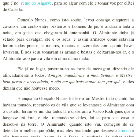
que é no
reino do Algarve
, para se alçar com ele e tomar voz por elRei
de Castela.
Gonçalo Nunes, como isto soube, levou consigo cinquenta a
cavalo e um cento entre besteiros e homens de pé, e andaram toda a
noite, em guisa que chegaram lá antemanhã. O Almirante tinha já
selado para cavalgar, ele e os seus, e assim armados como estavam
foram todos presos, e mouros, mouras e azémolas com quanto haver
levavam. E aos seus tomaram as armas e bestas e deixaram-nos ir, e o
Almirante veio para a vila em cima duma mula.
Ele já no lugar, puseram-no na torre da menagem, dizendo ele
Amigos, mandai-me a meu Senhor, o Mestre,
afincadamente a todos,
bem preso e arrecadado, e não me queirais matar sem por quê
, e eles
diziam que não houvesse medo.
E enquanto Gonçalo Nunes foi levar ao Mestre tudo quanto lhe
haviam tomado, receando os da vila que se levantasse o Almirante com
o castelo, foram-se um dia todos lá e disseram a Vasco Rodrigues que o
lançasse cá fora, e ele, receando-se deles, foi-se para sua casa e
deixou-o na torre. O Almirante, quando isto viu, começou de se
defender o melhor que pôde, mas eles bradando que descesse
afundo
e
não houvesse medo, houve de o fazer, e cuidando de achar neles