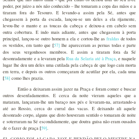
poder, por juízo a nós não conhecido – lhe tomaram a copa das mãos e a
tiraram fora do Tesouro. E levando-a assim pela Sé, antes que
chegassem à porta da escada, lançou-se um deles a ela rijamente,
levou-lhe o manto e as toucas da cabeça e deixou-a em cabelo sem
outra cobertura. E indo mais adiante, antes que chegassem à porta
principal, lançou-se outro homem a ela e cortou-lhe as
fraldas
de todos
os vestidos, em tanto que
57
]
lhe apareceram as pernas todas e parte
[
dos seus vergonhosos membros. E assim a tiraram fora da Sé
desonradamente e a levaram pela
Rua da Selaria até à Praça
, e naquele
lugar lhe deu um deles uma cutilada pela cabeça de que logo caiu morta
em terra, e depois os outros começaram de acutilar por ela, cada uma
58
]
como lhes prazia.
[
Então a deixaram assim jazer na Praça e foram comer e buscar
outros desenfadamentos. E cerca da noite vieram aqueles que a
mataram, lançaram-lhe um baraço nos pés e levaram-na, arrastando-a
até ao Rossio, cerca do curral das vacas. E deixando ali aquele
desonrado corpo, alguns que disto houveram sentido o tomaram de noite
e soterraram na Sé escondidamente, que doutra guisa não eram ousados
de o fazer de praça
59
]
.
[
53. COMO FOI ALÇADA VOZ E PENDÃO PELO MESTRE NA