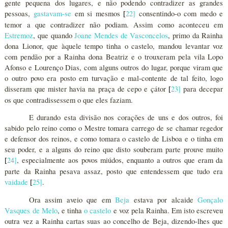
gente pequena dos lugares, e não podendo contradizer as grandes
pessoas,
gastavam-se
em si mesmos
22
]
consentindo-o com medo e
[
temor a que contradizer não podiam. Assim como aconteceu em
Estremoz
, que quando
Joane Mendes de Vasconcelos
, primo da Rainha
dona Lionor, que àquele tempo tinha o castelo, mandou levantar voz
com pendão por a Rainha dona Beatriz e o trouxeram pela vila Lopo
Afonso e Lourenço Dias, com alguns outros do lugar, porque viram que
o outro povo era posto em turvação e mal-contente de tal feito, logo
disseram que mister havia na praça de cepo e çátor
23
]
para decepar
[
os que contradissessem o que eles faziam.
E durando esta divisão nos corações de uns e dos outros, foi
sabido pelo reino como o Mestre tomara carrego de se chamar regedor
e defensor dos reinos, e como tomara o castelo de Lisboa e o tinha em
seu poder, e a alguns do reino que disto souberam parte prouve muito
24
]
, especialmente aos povos miúdos, enquanto a outros que eram da
[
parte da Rainha pesava assaz, posto que entendessem que tudo era
vaidade
25
]
.
[
Ora assim aveio que em
Beja
estava por alcaide
Gonçalo
Vasques de Melo
, e tinha
o castelo
e voz pela Rainha. Em isto escreveu
outra vez a Rainha cartas suas ao concelho de Beja, dizendo-lhes que