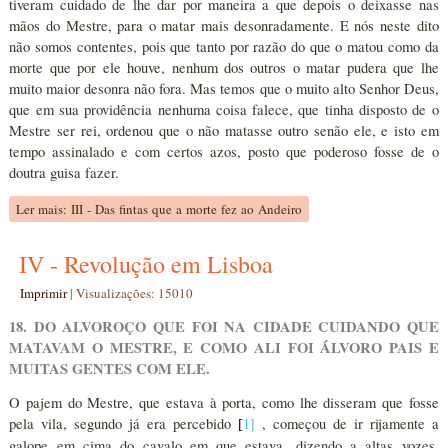
tiveram cuidado de lhe dar por maneira a que depois o deixasse nas
mãos do Mestre, para o matar mais desonradamente. E nós neste dito
não somos contentes, pois que tanto por razão do que o matou como da
morte que por ele houve, nenhum dos outros o matar pudera que lhe
muito maior desonra não fora. Mas temos que o muito alto Senhor Deus,
que em sua providência nenhuma coisa falece, que tinha disposto de o
Mestre ser rei, ordenou que o não matasse outro senão ele, e isto em
tempo assinalado e com certos azos, posto que poderoso fosse de o
doutra guisa fazer.
Ler mais: III - Das fintas que a morte fez ao Andeiro
IV - Revolução em Lisboa
Imprimir
|
Visualizações: 15010
18. DO ALVOROÇO QUE FOI NA CIDADE CUIDANDO QUE
MATAVAM O MESTRE, E COMO ALI FOI ÁLVORO PAIS E
MUITAS GENTES COM ELE.
O pajem do Mestre, que estava à porta, como lhe disseram que fosse
pela vila, segundo já era percebido
1
]
, começou de ir rijamente a
[
galope em cima do cavalo em que estava, dizendo a altas vozes,