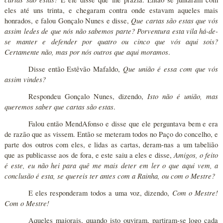
eles até uns trinta, e chegaram contra onde estavam aqueles mais
Que cartas são estas que vós
honrados, e falou Gonçalo Nunes e disse,
assim ledes de que nós não sabemos parte? Porventura esta vila há-de-
se manter e defender por quatro ou cinco que vós aqui sois?
Certamente não, mas por nós outros que aqui moramos
.
Que união é essa com que vós
Disse então Estêvão Mafaldo,
assim vindes?
Isto não é união, mas
Respondeu Gonçalo Nunes, dizendo,
queremos saber que cartas são estas
.
Falou então MendAfonso e disse que ele perguntava bem e era
de razão que as vissem. Então se meteram todos no Paço do concelho, e
parte dos outros com eles, e lidas as cartas, deram-nas a um tabelião
Amigos, o feito
que as publicasse aos de fora, e este saiu a eles e disse,
é este, eu não hei para quê me mais deter em ler o que aqui vem, a
conclusão é esta, se quereis ter antes com a Rainha, ou com o Mestre?
Com o Mestre!
E eles responderam todos a uma voz, dizendo,
Com o Mestre!
Aqueles maiorais, quando isto ouviram, partiram-se logo cada