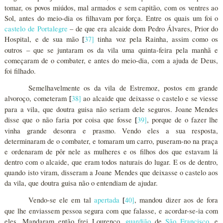
tomar, os povos miúdos, mal armados e sem capitão, com os ventres ao
Sol, antes do meio-dia os filhavam por força. Entre os quais um foi o
castelo de Portalegre
– de que era alcaide dom Pedro Álvares, Prior do
Hospital, e de sua mão
37
]
tinha voz pela Rainha, assim como os
[
outros – que se juntaram os da vila uma quinta-feira pela manhã e
começaram de o combater, e antes do meio-dia, com a ajuda de Deus,
foi filhado.
Semelhavelmente os da vila de Estremoz, postos em grande
alvoroço, cometeram
38
]
ao alcaide que deixasse o castelo e se viesse
[
para a vila, que doutra guisa não seriam dele seguros. Joane Mendes
disse que o não faria por coisa que fosse
39
]
, porque de o fazer lhe
[
vinha grande desonra e prasmo. Vendo eles a sua resposta,
determinaram de o combater, e tomaram um carro, puseram-no na praça
e ordenaram de pôr nele as mulheres e os filhos dos que estavam lá
dentro com o alcaide, que eram todos naturais do lugar. E os de dentro,
quando isto viram, disseram a Joane Mendes que deixasse o castelo aos
da vila, que doutra guisa não o entendiam de ajudar.
Vendo-se ele em tal
apertada
40
]
, mandou dizer aos de fora
[
que lhe enviassem pessoa segura com que falasse, e acordar-se-ia com
eles. Mandaram então frei Lourenço,
guardião
de
São Francisco
, e