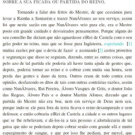
SOBRE A SUA FICADA OU PARTIDA DO REINO.
Tornando a falar dos feitos do Mestre, de que cessámos para
levar a Rainha a Santarém e trazer NunÁlvares ao seu serviço, assim
foi que nesta sazão em que NunÁlvares veio para ele, era o Mestre
posto em grande cuidado e desvairados pensamentos. Porque alguns do
seu conselho lhe diziam que não aguardasse elRei de Castela com o seu
grão poder no reino, mas que se fosse para Inglaterra,
espertando
1
]
[
muitas razões por que o devia de fazer e assinando
2
]
certos proveitos
[
e seguranças que disso se seguiam, dizendo, entre as outras coisas, que
pelo azo de tal partida ele poderia ali haver tanta ajuda de gentes que,
depois, poderia tornar ao reino e o cobrar com muita sua honra, sem
perda das gentes e dano da terra. Outros eram de todo contra esta
opinião, desfazendo os ditos de tais com outras contrárias razões, assim
como NunÁlvares, Rui Pereira, Álvoro Vasques de Góis, o doutor João
das Regras, Álvoro Pais e o doutor Martim Afonso, dizendo que a
partida do Mestre não era boa, nem em serviço de Deus nem seu,
porque indo-se ele para fora da terra ficava o reino desamparado e sem
defensor, e então cobraria elRei de Castela a cidade e os outros lugares
que se lhe rebelavam, e dá-los-ia a tais pessoas e afortalezaria de tal
guisa que não se poderiam depois cobrar senão com grande afã e muito
espargimento de sangue, e que por isso lhe pediam, por mercê, que