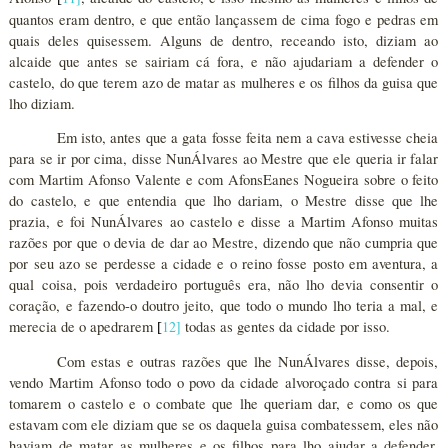
quantos eram dentro, e que então lançassem de cima fogo e pedras em
quais deles quisessem. Alguns de dentro, receando isto, diziam ao
alcaide que antes se sairiam cá fora, e não ajudariam a defender o
castelo, do que terem azo de matar as mulheres e os filhos da guisa que
lho diziam.
Em isto, antes que a gata fosse feita nem a cava estivesse cheia
para se ir por cima, disse NunÁlvares ao Mestre que ele queria ir falar
com Martim Afonso Valente e com AfonsEanes Nogueira sobre o feito
do castelo, e que entendia que lho dariam, o Mestre disse que lhe
prazia, e foi NunÁlvares ao castelo e disse a Martim Afonso muitas
razões por que o devia de dar ao Mestre, dizendo que não cumpria que
por seu azo se perdesse a cidade e o reino fosse posto em aventura, a
qual coisa, pois verdadeiro português era, não lho devia consentir o
coração, e fazendo-o doutro jeito, que todo o mundo lho teria a mal, e
merecia de o apedrarem
12
]
todas as gentes da cidade por isso.
[
Com estas e outras razões que lhe NunÁlvares disse, depois,
vendo Martim Afonso todo o povo da cidade alvoroçado contra si para
tomarem o castelo e o combate que lhe queriam dar, e como os que
estavam com ele diziam que se os daquela guisa combatessem, eles não
haviam de matar as mulheres e os filhos para lho ajudar a defender,