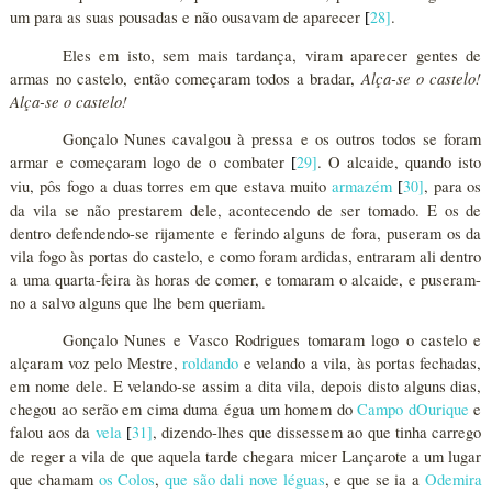
um para as suas pousadas e não ousavam de aparecer
28
]
.
[
Eles em isto, sem mais tardança, viram aparecer gentes de
Alça-se o castelo!
armas no castelo, então começaram todos a bradar,
Alça-se o castelo!
Gonçalo Nunes cavalgou à pressa e os outros todos se foram
armar e começaram logo de o combater
29
]
. O alcaide, quando isto
[
viu, pôs fogo a duas torres em que estava muito
armazém
30
]
, para os
[
da vila se não prestarem dele, acontecendo de ser tomado. E os de
dentro defendendo-se rijamente e ferindo alguns de fora, puseram os da
vila fogo às portas do castelo, e como foram ardidas, entraram ali dentro
a uma quarta-feira às horas de comer, e tomaram o alcaide, e puseram-
no a salvo alguns que lhe bem queriam.
Gonçalo Nunes e Vasco Rodrigues tomaram logo o castelo e
alçaram voz pelo Mestre,
roldando
e velando a vila, às portas fechadas,
em nome dele. E velando-se assim a dita vila, depois disto alguns dias,
chegou ao serão em cima duma égua um homem do
Campo dOurique
e
falou aos da
vela
31
]
, dizendo-lhes que dissessem ao que tinha carrego
[
de reger a vila de que aquela tarde chegara micer Lançarote a um lugar
que chamam
os Colos
,
que são dali nove léguas
, e que se ia a
Odemira