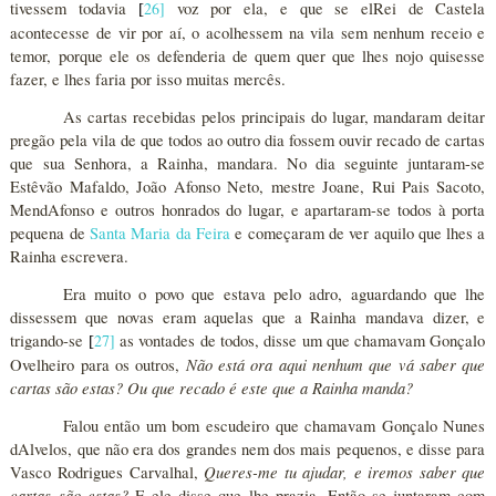
tivessem todavia
26
]
voz por ela, e que se elRei de Castela
[
acontecesse de vir por aí, o acolhessem na vila sem nenhum receio e
temor, porque ele os defenderia de quem quer que lhes nojo quisesse
fazer, e lhes faria por isso muitas mercês.
As cartas recebidas pelos principais do lugar, mandaram deitar
pregão pela vila de que todos ao outro dia fossem ouvir recado de cartas
que sua Senhora, a Rainha, mandara. No dia seguinte juntaram-se
Estêvão Mafaldo, João Afonso Neto, mestre Joane, Rui Pais Sacoto,
MendAfonso e outros honrados do lugar, e apartaram-se todos à porta
pequena de
Santa Maria da Feira
e começaram de ver aquilo que lhes a
Rainha escrevera.
Era muito o povo que estava pelo adro, aguardando que lhe
dissessem que novas eram aquelas que a Rainha mandava dizer, e
trigando-se
27
]
as vontades de todos, disse um que chamavam Gonçalo
[
Não está ora aqui nenhum que vá saber que
Ovelheiro para os outros,
cartas são estas? Ou que recado é este que a Rainha manda?
Falou então um bom escudeiro que chamavam Gonçalo Nunes
dAlvelos, que não era dos grandes nem dos mais pequenos, e disse para
Queres-me tu ajudar, e iremos saber que
Vasco Rodrigues Carvalhal,
cartas são estas?
E ele disse que lhe prazia. Então se juntaram com