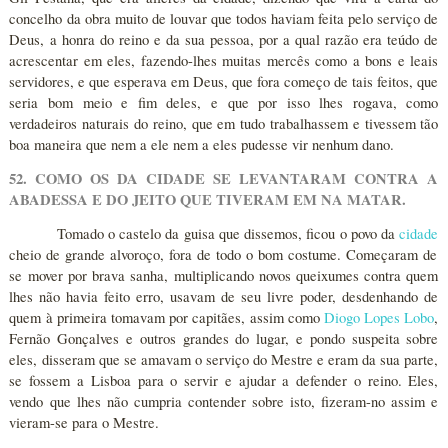
concelho da obra muito de louvar que todos haviam feita pelo serviço de
Deus, a honra do reino e da sua pessoa, por a qual razão era teúdo de
acrescentar em eles, fazendo-lhes muitas mercês como a bons e leais
servidores, e que esperava em Deus, que fora começo de tais feitos, que
seria bom meio e fim deles, e que por isso lhes rogava, como
verdadeiros naturais do reino, que em tudo trabalhassem e tivessem tão
boa maneira que nem a ele nem a eles pudesse vir nenhum dano.
52. COMO OS DA CIDADE SE LEVANTARAM CONTRA A
ABADESSA E DO JEITO QUE TIVERAM EM NA MATAR.
Tomado o castelo da guisa que dissemos, ficou o povo da
cidade
cheio de grande alvoroço, fora de todo o bom costume. Começaram de
se mover por brava sanha, multiplicando novos queixumes contra quem
lhes não havia feito erro, usavam de seu livre poder, desdenhando de
quem à primeira tomavam por capitães, assim como
Diogo Lopes Lobo
,
Fernão Gonçalves e outros grandes do lugar, e pondo suspeita sobre
eles, disseram que se amavam o serviço do Mestre e eram da sua parte,
se fossem a Lisboa para o servir e ajudar a defender o reino. Eles,
vendo que lhes não cumpria contender sobre isto, fizeram-no assim e
vieram-se para o Mestre.