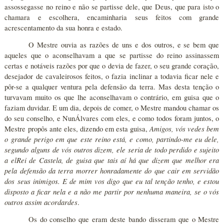
assossegasse no reino e não se partisse dele, que Deus, que para isto o
chamara e escolhera, encaminharia seus feitos com grande
acrescentamento da sua honra e estado.
O Mestre ouvia as razões de uns e dos outros, e se bem que
aqueles que o aconselhavam a que se partisse do reino assinassem
certas e notáveis razões por que o devia de fazer, o seu grande coração,
desejador de cavaleirosos feitos, o fazia inclinar a todavia ficar nele e
pôr-se a qualquer ventura pela defensão da terra. Mas desta tenção o
turvavam muito os que lhe aconselhavam o contrário, em guisa que o
faziam duvidar. E um dia, depois de comer, o Mestre mandou chamar os
do seu conselho, e NunÁlvares com eles, e como todos foram juntos, o
Amigos, vós vedes bem
Mestre propôs ante eles, dizendo em esta guisa,
o grande perigo em que este reino está, e como, partindo-me eu dele,
segundo alguns de vós outros dizem, ele seria de todo perdido e sujeito
a elRei de Castela, de guisa que tais aí há que dizem que melhor era
pela defensão da terra morrer honradamente do que cair em servidão
dos seus inimigos. E de mim vos digo que eu tal tenção tenho, e estou
disposto a ficar nela e a não me partir por nenhuma maneira, se o vós
outros assim acordardes
.
Os do conselho que eram deste bando disseram que o Mestre