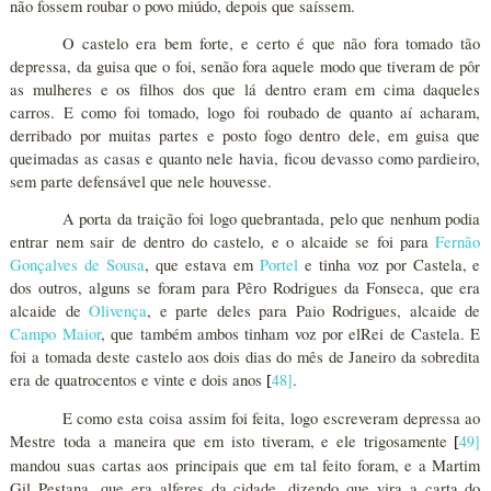
não fossem roubar o povo miúdo, depois que saíssem.
O castelo era bem forte, e certo é que não fora tomado tão
depressa, da guisa que o foi, senão fora aquele modo que tiveram de pôr
as mulheres e os filhos dos que lá dentro eram em cima daqueles
carros. E como foi tomado, logo foi roubado de quanto aí acharam,
derribado por muitas partes e posto fogo dentro dele, em guisa que
queimadas as casas e quanto nele havia, ficou devasso como pardieiro,
sem parte defensável que nele houvesse.
A porta da traição foi logo quebrantada, pelo que nenhum podia
entrar nem sair de dentro do castelo, e o alcaide se foi para
Fernão
Gonçalves de Sousa
, que estava em
Portel
e tinha voz por Castela, e
dos outros, alguns se foram para Pêro Rodrigues da Fonseca, que era
alcaide de
Olivença
, e parte deles para Paio Rodrigues, alcaide de
Campo Maior
, que também ambos tinham voz por elRei de Castela. E
foi a tomada deste castelo aos dois dias do mês de Janeiro da sobredita
era de quatrocentos e vinte e dois anos
48
]
.
[
E como esta coisa assim foi feita, logo escreveram depressa ao
Mestre toda a maneira que em isto tiveram, e ele trigosamente
49
]
[
mandou suas cartas aos principais que em tal feito foram, e a Martim
Gil Pestana, que era alferes da cidade, dizendo que vira a carta do