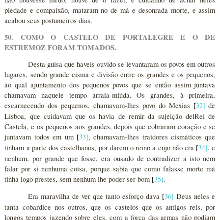
piedade e compaixão, mataram-no de má e desonrada morte, e assim
acabou seus postumeiros dias.
50. COMO O CASTELO DE PORTALEGRE E O DE
ESTREMOZ FORAM TOMADOS.
Desta guisa que haveis ouvido se levantaram os povos em outros
lugares, sendo grande cisma e divisão entre os grandes e os pequenos,
ao qual ajuntamento dos pequenos povos que se então assim juntava
chamavam naquele tempo arraia-miúda. Os grandes, à primeira,
escarnecendo dos pequenos, chamavam-lhes povo do Mexias
32
]
de
[
Lisboa, que cuidavam que os havia de remir da sujeição delRei de
Castela, e os pequenos aos grandes, depois que cobraram coração e se
juntavam todos em um
33
]
, chamavam-lhes traidores cismáticos que
[
tinham a parte dos castelhanos, por darem o reino a cujo não era
34
]
, e
[
nenhum, por grande que fosse, era ousado de contradizer a isto nem
falar por si nenhuma coisa, porque sabia que como falasse morte má
tinha logo prestes, sem nenhum lhe poder ser bom
35
]
.
[
Era maravilha de ver que tanto esforço dava
36
]
Deus neles e
[
tanta cobardice nos outros, que os castelos que os antigos reis, por
longos tempos jazendo sobre eles, com a força das armas não podiam