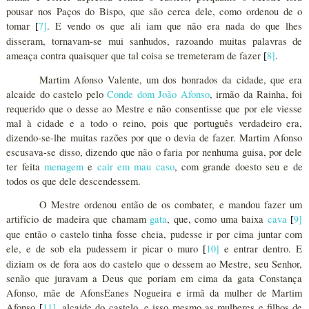
pousar nos Paços do Bispo, que são cerca dele, como ordenou de o
tomar
7
]
. E vendo os que ali iam que não era nada do que lhes
[
disseram, tornavam-se mui sanhudos, razoando muitas palavras de
ameaça contra quaisquer que tal coisa se tremeteram de fazer
8
]
.
[
Martim Afonso Valente, um dos honrados da cidade, que era
alcaide do castelo pelo
Conde dom João Afonso
, irmão da Rainha, foi
requerido que o desse ao Mestre e não consentisse que por ele viesse
mal à cidade e a todo o reino, pois que português verdadeiro era,
dizendo-se-lhe muitas razões por que o devia de fazer. Martim Afonso
escusava-se disso, dizendo que não o faria por nenhuma guisa, por dele
ter feita
menagem
e
cair em mau caso
, com grande doesto seu e de
todos os que dele descendessem.
O Mestre ordenou então de os combater, e mandou fazer um
artifício de madeira que chamam
gata
, que, como uma baixa
cava
9
]
[
que então o castelo tinha fosse cheia, pudesse ir por cima juntar com
ele, e de sob ela pudessem ir picar o muro
10
]
e entrar dentro. E
[
diziam os de fora aos do castelo que o dessem ao Mestre, seu Senhor,
senão que juravam a Deus que poriam em cima da gata Constança
Afonso, mãe de AfonsEanes Nogueira e irmã da mulher de Martim
Afonso
11
]
, alcaide do castelo, e isso mesmo as mulheres e filhos de
[