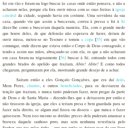
foi em vão e foram-na logo buscar às casas onde então pousava, e não a
acharam nelas, porque ela fora ouvir missa com as suas freiras à
igreja
catedral
da cidade, segundo havia em costume. Uma servidora da sua
casa, quando viu que assim a buscavam, correu à pressa e foi à
Sé
dizer-lhe como a buscavam daquela maneira. Ela, com o grande medo
que houve deles, de que defensão não esperava de haver, deixou de
ouvir missa, meteu-se no Tesouro e tomou
a copa
55
]
em que vão
[
comungar, onde dizem que estava então o Corpo de Deus consagrado, e
tendo-a assim nas mãos, abraçando-se com ela, os que a não acharam
em casa foram-na trigosamente
56
]
buscar à Sé, entrando todos com
[
Abite! Abite!
grandes brados do apelido que traziam,
E como todos
chegaram, perguntaram por ela, mostrando grande desejo de a achar.
Saíram então a eles Gonçalo Gonçalves, que era daí
deão
,
Mem Peres,
chantre
, e outros
beneficiados
, para os desviarem da
tenção que traziam, e nunca tanto puderam fazer, nem pregar da parte
de Deus e de Santa Maria – dizendo-lhes que a deixassem por então e
não tirassem da igreja, que eles a teriam presa e bem guardada para se
fazer nela direito, se algum mal fizera ou dissera – que nunca o fazer
quisessem. Nem isso mesmo as doridas preces dela puderam amansar a
braveza daquele sanhoso povo, mas sem nenhuma reverência pelo
Senhor que nas mãos tinha – que por então os deixou usar do seu livre