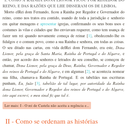
REINO, E DAS RAZÕES QUE LHE DISSERAM OS DE LISBOA.
Morto elRei dom Fernando, ficou a Rainha por Regedor e Governador do
reino, como nos tratos era contido, usando de toda a jurisdição e senhorio
em quitar menagens e
apresentar
igrejas, confirmando os seus bons usos e
costumes às vilas e cidades que lho enviavam requerer, como tem usança de
fazer um rei quando novamente começa de reinar [
1
]
, obedecendo-lhe os
fidalgos e o comum povo, como a sua Rainha e senhora, em todas as coisas.
O seu ditado nas cartas, em vida delRei dom Fernando, era este,
Dona
Lionor, pela graça de Santa Maria, Rainha de Portugal e do Algarve
, e
então, por acordo dos senhores e letrados do seu conselho, se começou de
chamar,
Dona Lionor, pela graça de Deus, Rainha, Governador e Regedor
dos reinos de Portugal e do Algarve
, e em algumas [
2
]
, se acontecia nomear
sua filha, chamava-a Rainha de Portugal. E os tabeliães nas escrituras
punham,
Eu, fuão
[
3
]
, tabelião de tal lugar, por autoridade da Rainha
dona Lionor, Governador e Regedor dos reinos de Portugal e do Algarve,
isto aqui escrevi, e meu sinal fiz que tal é
.
Ler mais: I - O rei de Castela não aceita a regência e...
II - Como se ordenam as histórias