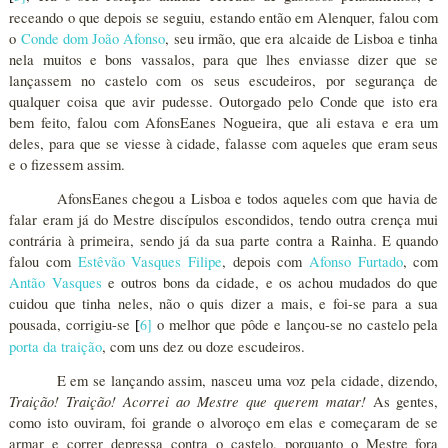
receando o que depois se seguiu, estando então em Alenquer, falou com
o
Conde dom João Afonso
, seu irmão, que era alcaide de Lisboa e tinha
nela muitos e bons vassalos, para que lhes enviasse dizer que se
lançassem no castelo com os seus escudeiros, por segurança de
qualquer coisa que avir pudesse. Outorgado pelo Conde que isto era
bem feito, falou com AfonsEanes Nogueira, que ali estava e era um
deles, para que se viesse à cidade, falasse com aqueles que eram seus
e o fizessem assim.
AfonsEanes chegou a Lisboa e todos aqueles com que havia de
falar eram já do Mestre discípulos escondidos, tendo outra crença mui
contrária à primeira, sendo já da sua parte contra a Rainha. E quando
falou com
Estêvão Vasques Filipe
, depois com
Afonso Furtado
, com
Antão Vasques
e outros bons da cidade, e os achou mudados do que
cuidou que tinha neles, não o quis dizer a mais, e foi-se para a sua
pousada, corrigiu-se
6
]
o melhor que pôde e lançou-se no castelo pela
[
porta da traição
, com uns dez ou doze escudeiros.
E em se lançando assim, nasceu uma voz pela cidade, dizendo,
Traição! Traição! Acorrei ao Mestre que querem matar!
As gentes,
como isto ouviram, foi grande o alvoroço em elas e começaram de se
armar e correr depressa contra o castelo, porquanto o Mestre fora