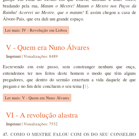
Matam o Mestre! Matam o Mestre nos Paços da
bradando pela rua,
Rainha! Acorrei ao Mestre, que o matam!
E assim chegou a casa de
Álvoro Pais, que era dali um grande espaço.
Ler mais: IV - Revolução em Lisboa
V - Quem era Nuno Álvares
Imprimir
|
Visualizações: 8489
Escrevendo em este passo, sem constranger nenhum que ouça,
entendemos ter nos feitos deste homem o modo que têm alguns
pregadores, que dentro do sermão enxertam a vida daquele de que
pregam e no fim dele concluem o seu tema
1
]
.
[
Ler mais: V - Quem era Nuno Álvares
VI - A revolução alastra
Imprimir
|
Visualizações: 7532
47. COMO O MESTRE FALOU COM OS DO SEU CONSELHO