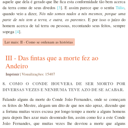
aquele que dela é gerado que lhe fica esta conformidade tão bem acerca
da terra como de seus divedos
[
3
]. E assim parece que o sentiu
Túlio
,
Nós não somos nados a nós mesmos, porque uma
quando veio a dizer,
parte de nós tem a terra, e outra, os parentes
. E por isso o juízo do
homem acerca de tal terra ou pessoas, recontando seus feitos, sempre
sopega
[
4
].
Ler mais: II - Como se ordenam as histórias
III - Das fintas que a morte fez ao
Andeiro
Imprimir
|
Visualizações: 15407
8. COMO O CONDE HOUVERA DE SER MORTO POR
DIVERSAS VEZES E NENHUMA TEVE AZO DE SE ACABAR.
Falando alguns da morte do Conde João Fernandes, onde se começam
os feitos do Mestre, alegam um dito de que nos não apraz, dizendo que
a fortuna muitas vezes escusa por longo tempo a morte a alguns homens
para depois lhes azar mais desonrado fim, assim como fez a este Conde
João Fernandes, que muitas vezes lhe desviou a morte que alguns