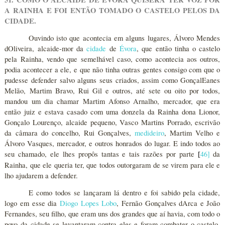
A RAINHA E FOI ENTÃO TOMADO O CASTELO PELOS DA
CIDADE.
Ouvindo isto que acontecia em alguns lugares, Álvoro Mendes
dOliveira, alcaide-mor da
cidade
de
Évora
, que então tinha o castelo
pela Rainha, vendo que semelhável caso, como acontecia aos outros,
podia acontecer a ele, e que não tinha outras gentes consigo com que o
pudesse defender salvo alguns seus criados, assim como GonçalEanes
Melão, Martim Bravo, Rui Gil e outros, até sete ou oito por todos,
mandou um dia chamar Martim Afonso Arnalho, mercador, que era
então juiz e estava casado com uma donzela da Rainha dona Lionor,
Gonçalo Lourenço, alcaide pequeno, Vasco Martins Porrado, escrivão
da câmara do concelho, Rui Gonçalves,
medideiro
, Martim Velho e
Álvoro Vasques, mercador, e outros honrados do lugar. E indo todos ao
seu chamado, ele lhes propôs tantas e tais razões por parte
46
]
da
[
Rainha, que ele queria ter, que todos outorgaram de se virem para ele e
lho ajudarem a defender.
E como todos se lançaram lá dentro e foi sabido pela cidade,
logo em esse dia
Diogo Lopes Lobo
, Fernão Gonçalves dArca e João
Fernandes, seu filho, que eram uns dos grandes que aí havia, com todo o
povo da cidade se levantaram contra eles e foram combater o castelo,