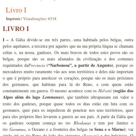
Livro I
Imprimir
|
Visualizações: 6518
LIVRO I
I –
A Gália divide-se em três partes...uma habitada pelos belgas, outra
pelos aquitanos, a terceira por aqueles que na sua própria língua se chamam
celtas e, na nossa, gauleses. Os mais bravos de todos estes povos são os
belgas, porque são os mais afastados da civilização e dos costumes
(“Narbonesa”, a partir de Augusto)
requintados da
Provincia
, porque os
mercadores muito raramente vão aos seus territórios e deles não importam
o que é próprio para amolecer os corações, porque são os mais próximos
dos germanos, que habitam para lá do Reno, e com quem estão
(região dos
constantemente em guerra. O mesmo acontece com os
Helvetii
Alpes além do lago
)
Lemmanus
, que também ultrapassam em valor o
resto dos gauleses, porque quase todos os dias estão em luta com os
germanos, quer para os impedirem de penetrar nos seus territórios, quer
para eles próprios lhes levarem a guerra ao seu país. A parte da Gália que
os gauleses ocupam começa no rio
Rhodanus
e tem por limites o
(o Sena e o Marne)
rio
Garumna
, o Oceano e a fronteira dos belgas
; vai
ainda até ao rio Reno do lado dos séquanos
(Sequani)
e dos helvécios. O