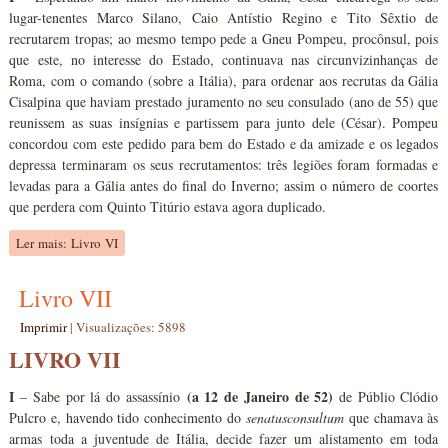
lugar-tenentes Marco Silano, Caio Antístio Regino e Tito Sêxtio de
recrutarem tropas; ao mesmo tempo pede a Gneu Pompeu, procônsul, pois
que este, no interesse do Estado, continuava nas circunvizinhanças de
Roma, com o comando (sobre a Itália), para ordenar aos recrutas da Gália
Cisalpina que haviam prestado juramento no seu consulado (ano de 55) que
reunissem as suas insígnias e partissem para junto dele (César). Pompeu
concordou com este pedido para bem do Estado e da amizade e os legados
depressa terminaram os seus recrutamentos: três legiões foram formadas e
levadas para a Gália antes do final do Inverno; assim o número de coortes
que perdera com Quinto Titúrio estava agora duplicado.
Ler mais: Livro VI
Livro VII
Imprimir
|
Visualizações: 5898
LIVRO VII
I
(a 12 de Janeiro de 52)
– Sabe por lá do assassínio
de Públio Clódio
Pulcro e, havendo tido conhecimento do
senatusconsultum
que chamava às
armas toda a juventude de Itália, decide fazer um alistamento em toda