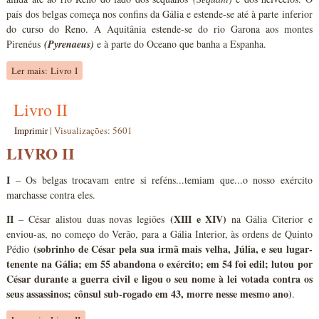
país dos belgas começa nos confins da Gália e estende-se até à parte inferior
do curso do Reno. A Aquitânia estende-se do rio Garona aos montes
Pirenéus
(Pyrenaeus)
e à parte do Oceano que banha a Espanha.
Ler mais: Livro I
Livro II
Imprimir
|
Visualizações: 5601
LIVRO II
I
– Os belgas trocavam entre si reféns...temiam que...o nosso exército
marchasse contra eles.
II
(XIII e XIV)
– César alistou duas novas legiões
na Gália Citerior e
enviou-as, no começo do Verão, para a Gália Interior, às ordens de Quinto
(sobrinho de César pela sua irmã mais velha, Júlia, e seu lugar-
Pédio
tenente na Gália; em 55 abandona o exército; em 54 foi edil; lutou por
César durante a guerra civil e ligou o seu nome à lei votada contra os
seus assassinos; cônsul sub-rogado em 43, morre nesse mesmo ano)
.