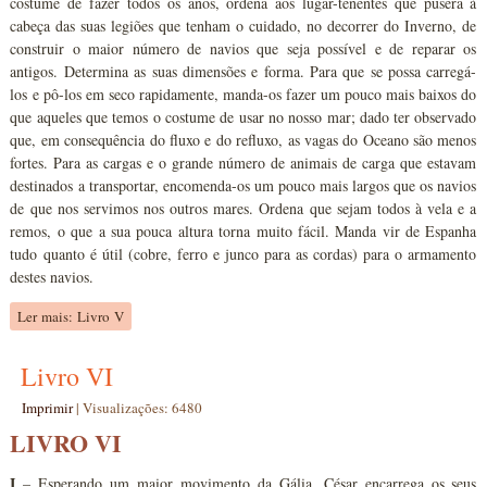
costume de fazer todos os anos, ordena aos lugar-tenentes que pusera à
cabeça das suas legiões que tenham o cuidado, no decorrer do Inverno, de
construir o maior número de navios que seja possível e de reparar os
antigos. Determina as suas dimensões e forma. Para que se possa carregá-
los e pô-los em seco rapidamente, manda-os fazer um pouco mais baixos do
que aqueles que temos o costume de usar no nosso mar; dado ter observado
que, em consequência do fluxo e do refluxo, as vagas do Oceano são menos
fortes. Para as cargas e o grande número de animais de carga que estavam
destinados a transportar, encomenda-os um pouco mais largos que os navios
de que nos servimos nos outros mares. Ordena que sejam todos à vela e a
remos, o que a sua pouca altura torna muito fácil. Manda vir de Espanha
tudo quanto é útil (cobre, ferro e junco para as cordas) para o armamento
destes navios.
Ler mais: Livro V
Livro VI
Imprimir
|
Visualizações: 6480
LIVRO VI
I
– Esperando um maior movimento da Gália, César encarrega os seus