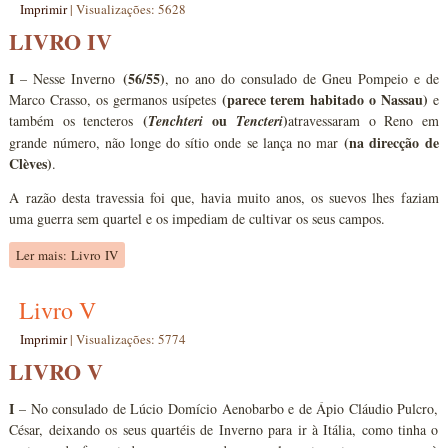
Imprimir
|
Visualizações: 5628
LIVRO IV
I
(56/55)
– Nesse Inverno
, no ano do consulado de Gneu Pompeio e de
(parece terem habitado o Nassau)
Marco Crasso, os germanos usípetes
e
(
ou
)
também os tencteros
Tenchteri
Tencteri
atravessaram o Reno em
(na direcção de
grande número, não longe do sítio onde se lança no mar
Clèves)
.
A razão desta travessia foi que, havia muito anos, os suevos lhes faziam
uma guerra sem quartel e os impediam de cultivar os seus campos.
Ler mais: Livro IV
Livro V
Imprimir
|
Visualizações: 5774
LIVRO V
I
– No consulado de Lúcio Domício Aenobarbo e de Ápio Cláudio Pulcro,
César, deixando os seus quartéis de Inverno para ir à Itália, como tinha o