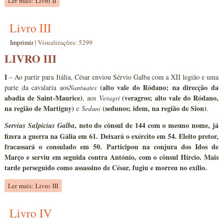
Ler mais: Livro II
Livro III
Imprimir
|
Visualizações: 5299
LIVRO III
I
– Ao partir para Itália, César enviou Sérvio Galba com a XII legião e uma
(alto vale do Ródano; na direcção da
parte da cavalaria aos
Nantuates
abadia de Saint-Maurice)
(veragros; alto vale do Ródano,
, aos
Veragri
na região de Martigny)
(sedunos; idem, na região de Sion)
e
Seduni
.
, neto do cônsul de 144 com o mesmo nome, já
Servius Sulpicius Galba
fizera a guerra na Gália em 61. Deixará o exército em 54. Eleito pretor,
fracassará o consulado em 50. Participou na conjura dos Idos de
Março e serviu em seguida contra António, com o cônsul Hírcio. Mais
tarde perseguido como assassino de César, fugiu e morreu no exílio.
Ler mais: Livro III
Livro IV