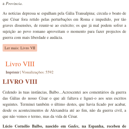
a
Provincia
.
As notícias depressa se espalham pela Gália Transalpina; circula o boato de
que César fora retido pelas perturbações em Roma e impedido, por tão
graves dissensões, de reunir-se ao exército; os que já mal podem sofrer a
sujeição ao povo romano aproveitam o momento para fazer projectos de
guerra com mais liberdade e audácia.
Ler mais: Livro VII
Livro VIII
Imprimir
|
Visualizações: 5592
LIVRO VIII
Cedendo às tuas instâncias, Balbo...Acrescentei aos comentários da guerra
das Gálias do nosso César o que ali faltava e liguei-o aos seus escritos
seguintes. Terminei também o último destes, que havia ficado por acabar,
desde os acontecimentos de Alexandria até ao fim, não da guerra civil, a
que não vemos o termo, mas da vida de César.
Lúcio Cornélio Balbo, nascido em
, na Espanha, recebeu de
Gades