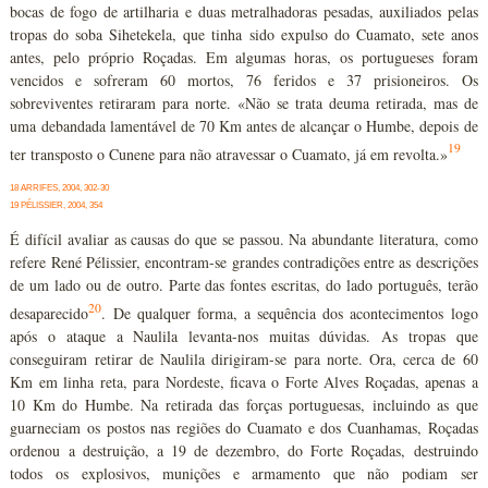
bocas de fogo de artilharia e duas metralhadoras pesadas, auxiliados pelas
tropas do soba Sihetekela, que tinha sido expulso do Cuamato, sete anos
antes, pelo próprio Roçadas. Em algumas horas, os portugueses foram
vencidos e sofreram 60 mortos, 76 feridos e 37 prisioneiros. Os
sobreviventes retiraram para norte. «Não se trata deuma retirada, mas de
uma debandada lamentável de 70 Km antes de alcançar o Humbe, depois de
19
ter transposto o Cunene para não atravessar o Cuamato, já em revolta.»
18 ARRIFES, 2004, 302-30
19 PÉLISSIER, 2004, 354
É difícil avaliar as causas do que se passou. Na abundante literatura, como
refere René Pélissier, encontram-se grandes contradições entre as descrições
de um lado ou de outro. Parte das fontes escritas, do lado português, terão
20
desaparecido
. De qualquer forma, a sequência dos acontecimentos logo
após o ataque a Naulila levanta-nos muitas dúvidas. As tropas que
conseguiram retirar de Naulila dirigiram-se para norte. Ora, cerca de 60
Km em linha reta, para Nordeste, ficava o Forte Alves Roçadas, apenas a
10 Km do Humbe. Na retirada das forças portuguesas, incluindo as que
guarneciam os postos nas regiões do Cuamato e dos Cuanhamas, Roçadas
ordenou a destruição, a 19 de dezembro, do Forte Roçadas, destruindo
todos os explosivos, munições e armamento que não podiam ser