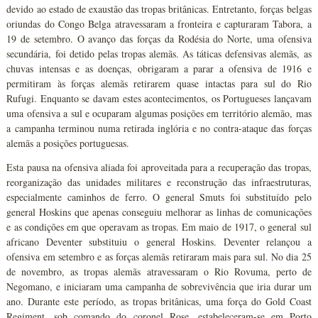
devido ao estado de exaustão das tropas britânicas. Entretanto, forças belgas
oriundas do Congo Belga atravessaram a fronteira e capturaram Tabora, a
19 de setembro. O avanço das forças da Rodésia do Norte, uma ofensiva
secundária, foi detido pelas tropas alemãs. As táticas defensivas alemãs, as
chuvas intensas e as doenças, obrigaram a parar a ofensiva de 1916 e
permitiram às forças alemãs retirarem quase intactas para sul do Rio
Rufugi. Enquanto se davam estes acontecimentos, os Portugueses lançavam
uma ofensiva a sul e ocuparam algumas posições em território alemão, mas
a campanha terminou numa retirada inglória e no contra-ataque das forças
alemãs a posições portuguesas.
Esta pausa na ofensiva aliada foi aproveitada para a recuperação das tropas,
reorganização das unidades militares e reconstrução das infraestruturas,
especialmente caminhos de ferro. O general Smuts foi substituído pelo
general Hoskins que apenas conseguiu melhorar as linhas de comunicações
e as condições em que operavam as tropas. Em maio de 1917, o general sul
africano Deventer substituiu o general Hoskins. Deventer relançou a
ofensiva em setembro e as forças alemãs retiraram mais para sul. No dia 25
de novembro, as tropas alemãs atravessaram o Rio Rovuma, perto de
Negomano, e iniciaram uma campanha de sobrevivência que iria durar um
ano. Durante este período, as tropas britânicas, uma força do Gold Coast
Regiment, sob comando do coronel Rose, estabeleceram-se em Porto