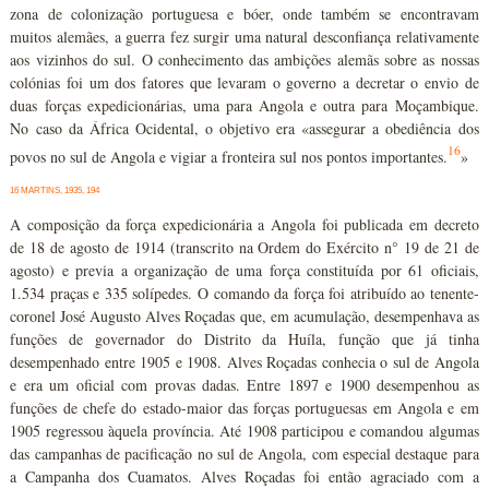
zona de colonização portuguesa e bóer, onde também se encontravam
muitos alemães, a guerra fez surgir uma natural desconfiança relativamente
aos vizinhos do sul. O conhecimento das ambições alemãs sobre as nossas
colónias foi um dos fatores que levaram o governo a decretar o envio de
duas forças expedicionárias, uma para Angola e outra para Moçambique.
No caso da África Ocidental, o objetivo era «assegurar a obediência dos
16
povos no sul de Angola e vigiar a fronteira sul nos pontos importantes.
»
16 MARTINS, 1935, 194
A composição da força expedicionária a Angola foi publicada em decreto
de 18 de agosto de 1914 (transcrito na Ordem do Exército n° 19 de 21 de
agosto) e previa a organização de uma força constituída por 61 oficiais,
1.534 praças e 335 solípedes. O comando da força foi atribuído ao tenente-
coronel José Augusto Alves Roçadas que, em acumulação, desempenhava as
funções de governador do Distrito da Huíla, função que já tinha
desempenhado entre 1905 e 1908. Alves Roçadas conhecia o sul de Angola
e era um oficial com provas dadas. Entre 1897 e 1900 desempenhou as
funções de chefe do estado-maior das forças portuguesas em Angola e em
1905 regressou àquela província. Até 1908 participou e comandou algumas
das campanhas de pacificação no sul de Angola, com especial destaque para
a Campanha dos Cuamatos. Alves Roçadas foi então agraciado com a