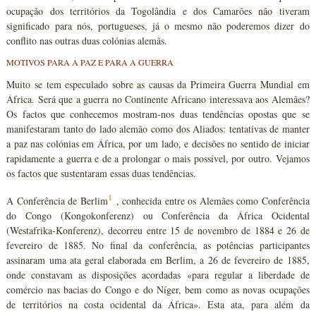
ocupação dos territórios da Togolândia e dos Camarões não tiveram
significado para nós, portugueses, já o mesmo não poderemos dizer do
conflito nas outras duas colónias alemãs.
MOTIVOS PARA A PAZ E PARA A GUERRA
Muito se tem especulado sobre as causas da Primeira Guerra Mundial em
África. Será que a guerra no Continente Africano interessava aos Alemães?
Os factos que conhecemos mostram-nos duas tendências opostas que se
manifestaram tanto do lado alemão como dos Aliados: tentativas de manter
a paz nas colónias em África, por um lado, e decisões no sentido de iniciar
rapidamente a guerra e de a prolongar o mais possível, por outro. Vejamos
os factos que sustentaram essas duas tendências.
1
A Conferência de Berlim
, conhecida entre os Alemães como Conferência
do Congo (Kongokonferenz) ou Conferência da África Ocidental
(Westafrika-Konferenz), decorreu entre 15 de novembro de 1884 e 26 de
fevereiro de 1885. No final da conferência, as potências participantes
assinaram uma ata geral elaborada em Berlim, a 26 de fevereiro de 1885,
onde constavam as disposições acordadas «para regular a liberdade de
comércio nas bacias do Congo e do Níger, bem como as novas ocupações
de territórios na costa ocidental da África». Esta ata, para além da