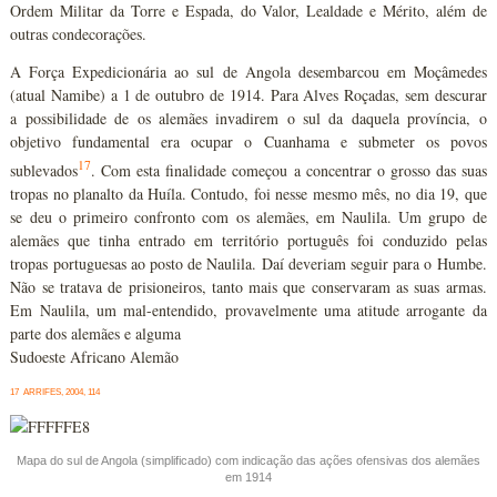
Ordem Militar da Torre e Espada, do Valor, Lealdade e Mérito, além de
outras condecorações.
A Força Expedicionária ao sul de Angola desembarcou em Moçâmedes
(atual Namibe) a 1 de outubro de 1914. Para Alves Roçadas, sem descurar
a possibilidade de os alemães invadirem o sul da daquela província, o
objetivo fundamental era ocupar o Cuanhama e submeter os povos
17
sublevados
. Com esta finalidade começou a concentrar o grosso das suas
tropas no planalto da Huíla. Contudo, foi nesse mesmo mês, no dia 19, que
se deu o primeiro confronto com os alemães, em Naulila. Um grupo de
alemães que tinha entrado em território português foi conduzido pelas
tropas portuguesas ao posto de Naulila. Daí deveriam seguir para o Humbe.
Não se tratava de prisioneiros, tanto mais que conservaram as suas armas.
Em Naulila, um mal-entendido, provavelmente uma atitude arrogante da
parte dos alemães e alguma
Sudoeste Africano Alemão
17 ARRIFES, 2004, 114
Mapa do sul de Angola (simplificado) com indicação das ações ofensivas dos alemães
em 1914