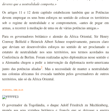
deveres que a neutralidade comporta.»
Os artigos 11 e 12 deste capítulo estabelecem também que as Potências
devem empregar os seus bons esforços no sentido de colocar os territórios
sob o regime de neutralidade e se comprometem, «antes de pegar em
armas, a recorrer à mediação de uma ou de várias potências amigas.»
Para os governadores britânico e alemão da África Oriental, Sir Henry
Conway Belfield e Heinrich Albert Schnee respetivamente, pareceu claro
que deviam ser desenvolvidos esforços no sentido de ser proclamado o
estatuto de neutralidade nos seus territórios, nos termos acordados na
Conferência de Berlim. Foram realizadas ações diplomáticas nesse sentido e
a Alemanha chegou a pedir a intervenção da diplomacia norte-americana
2
junto das potências aliadas
. Mas a necessidade de manter a neutralidade
nas colonias africanas foi evocada também pelos governadores de outros
territórios, não só da África Oriental.
2FARWELL, 1986, 24-25
O governador da Togolândia, o duque Adolf Friedrich zu Mechlenberg,
propôs aos seus vizinhos britânico e francês que se deixasse a guerra