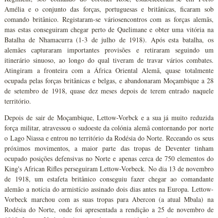
Amélia e o conjunto das forças, portuguesas e britânicas, ficaram sob
comando britânico. Registaram-se váriosencontros com as forças alemãs,
mas estas conseguiram chegar perto de Quelimane e obter uma vitória na
Batalha de Nhamacurra (1-3 de julho de 1918). Após esta batalha, os
alemães capturaram importantes provisões e retiraram seguindo um
itinerário sinuoso, ao longo do qual tiveram de travar vários combates.
Atingiram a fronteira com a África Oriental Alemã, quase totalmente
ocupada pelas forças britânicas e belgas, e abandonaram Moçambique a 28
de setembro de 1918, quase dez meses depois de terem entrado naquele
território.
Depois de sair de Moçambique, Lettow-Vorbck e a sua já muito reduzida
força militar, atravessou o sudoeste da colónia alemã contornando por norte
o Lago Niassa e entrou no território da Rodésia do Norte. Receando os seus
próximos movimentos, a maior parte das tropas de Deventer tinham
ocupado posições defensivas no Norte e apenas cerca de 750 elementos do
King's African Rifles perseguiram Lettow-Vorbeck. No dia 13 de novembro
de 1918, um estafeta britânico conseguiu fazer chegar ao comandante
alemão a notícia do armistício assinado dois dias antes na Europa. Lettow-
Vorbeck marchou com as suas tropas para Abercon (a atual Mbala) na
Rodésia do Norte, onde foi apresentada a rendição a 25 de novembro de