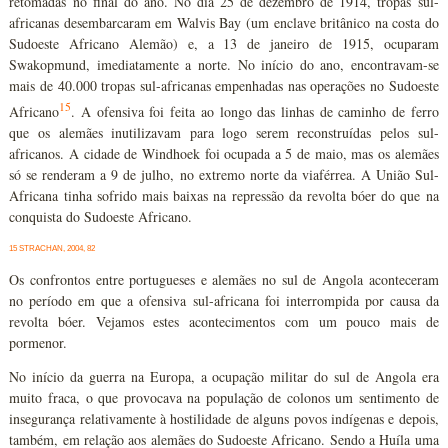
retomadas no final do ano. No dia 25 de dezembro de 1914, tropas sul-
africanas desembarcaram em Walvis Bay (um enclave britânico na costa do
Sudoeste Africano Alemão) e, a 13 de janeiro de 1915, ocuparam
Swakopmund, imediatamente a norte. No início do ano, encontravam-se
mais de 40.000 tropas sul-africanas empenhadas nas operações no Sudoeste
15
Africano
. A ofensiva foi feita ao longo das linhas de caminho de ferro
que os alemães inutilizavam para logo serem reconstruídas pelos sul-
africanos. A cidade de Windhoek foi ocupada a 5 de maio, mas os alemães
só se renderam a 9 de julho, no extremo norte da viaférrea. A União Sul-
Africana tinha sofrido mais baixas na repressão da revolta bóer do que na
conquista do Sudoeste Africano.
15 STRACHAN, 2004, 82
Os confrontos entre portugueses e alemães no sul de Angola aconteceram
no período em que a ofensiva sul-africana foi interrompida por causa da
revolta bóer. Vejamos estes acontecimentos com um pouco mais de
pormenor.
No início da guerra na Europa, a ocupação militar do sul de Angola era
muito fraca, o que provocava na população de colonos um sentimento de
insegurança relativamente à hostilidade de alguns povos indígenas e depois,
também, em relação aos alemães do Sudoeste Africano. Sendo a Huíla uma