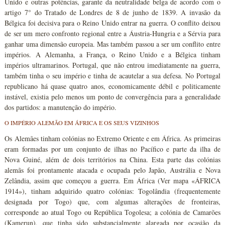
Unido e outras potências, garante da neutralidade belga de acordo com o
artigo 7° do Tratado de Londres de 8 de junho de 1839. A invasão da
Bélgica foi decisiva para o Reino Unido entrar na guerra. O conflito deixou
de ser um mero confronto regional entre a Áustria-Hungria e a Sérvia para
ganhar uma dimensão europeia. Mas também passou a ser um conflito entre
impérios. A Alemanha, a França, o Reino Unido e a Bélgica tinham
impérios ultramarinos. Portugal, que não entrou imediatamente na guerra,
também tinha o seu império e tinha de acautelar a sua defesa. No Portugal
republicano há quase quatro anos, economicamente débil e politicamente
instável, existia pelo menos um ponto de convergência para a generalidade
dos partidos: a manutenção do império.
O IMPÉRIO ALEMÃO EM ÁFRICA E OS SEUS VIZINHOS
Os Alemães tinham colónias no Extremo Oriente e em África. As primeiras
eram formadas por um conjunto de ilhas no Pacífico e parte da ilha de
Nova Guiné, além de dois territórios na China. Esta parte das colónias
alemãs foi prontamente atacada e ocupada pelo Japão, Austrália e Nova
Zelândia, assim que começou a guerra. Em África (Ver mapa «ÁFRICA
1914»), tinham adquirido quatro colónias: Togolândia (frequentemente
designada por Togo) que, com algumas alterações de fronteiras,
corresponde ao atual Togo ou República Togolesa; a colónia de Camarões
(Kamerun), que tinha sido substancialmente alargada por ocasião da