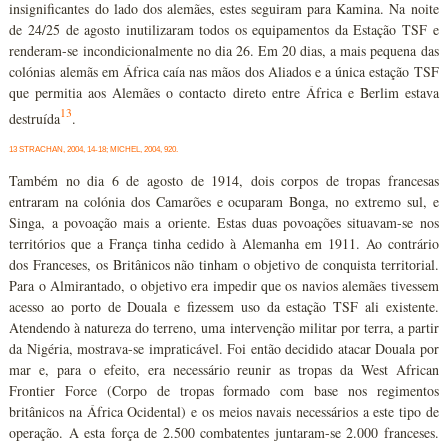
insignificantes do lado dos alemães, estes seguiram para Kamina. Na noite
de 24/25 de agosto inutilizaram todos os equipamentos da Estação TSF e
renderam-se incondicionalmente no dia 26. Em 20 dias, a mais pequena das
colónias alemãs em África caía nas mãos dos Aliados e a única estação TSF
que permitia aos Alemães o contacto direto entre África e Berlim estava
13
destruída
.
13 STRACHAN, 2004, 14-18; MICHEL, 2004, 920.
Também no dia 6 de agosto de 1914, dois corpos de tropas francesas
entraram na colónia dos Camarões e ocuparam Bonga, no extremo sul, e
Singa, a povoação mais a oriente. Estas duas povoações situavam-se nos
territórios que a França tinha cedido à Alemanha em 1911. Ao contrário
dos Franceses, os Britânicos não tinham o objetivo de conquista territorial.
Para o Almirantado, o objetivo era impedir que os navios alemães tivessem
acesso ao porto de Douala e fizessem uso da estação TSF ali existente.
Atendendo à natureza do terreno, uma intervenção militar por terra, a partir
da Nigéria, mostrava-se impraticável. Foi então decidido atacar Douala por
mar e, para o efeito, era necessário reunir as tropas da West African
Frontier Force (Corpo de tropas formado com base nos regimentos
britânicos na África Ocidental) e os meios navais necessários a este tipo de
operação. A esta força de 2.500 combatentes juntaram-se 2.000 franceses.