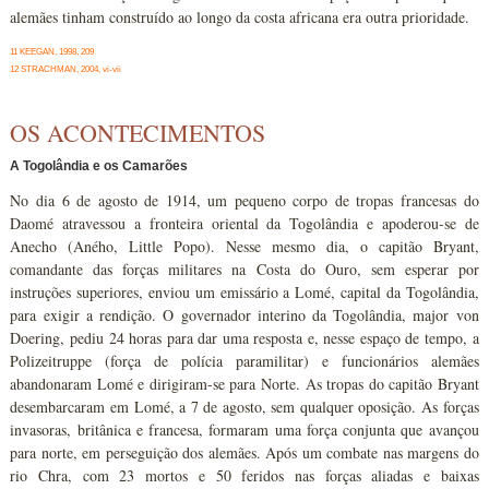
alemães tinham construído ao longo da costa africana era outra prioridade.
11 KEEGAN, 1998, 209
12 STRACHMAN, 2004, vi-vii
OS ACONTECIMENTOS
A Togolândia e os Camarões
No dia 6 de agosto de 1914, um pequeno corpo de tropas francesas do
Daomé atravessou a fronteira oriental da Togolândia e apoderou-se de
Anecho (Aného, Little Popo). Nesse mesmo dia, o capitão Bryant,
comandante das forças militares na Costa do Ouro, sem esperar por
instruções superiores, enviou um emissário a Lomé, capital da Togolândia,
para exigir a rendição. O governador interino da Togolândia, major von
Doering, pediu 24 horas para dar uma resposta e, nesse espaço de tempo, a
Polizeitruppe (força de polícia paramilitar) e funcionários alemães
abandonaram Lomé e dirigiram-se para Norte. As tropas do capitão Bryant
desembarcaram em Lomé, a 7 de agosto, sem qualquer oposição. As forças
invasoras, britânica e francesa, formaram uma força conjunta que avançou
para norte, em perseguição dos alemães. Após um combate nas margens do
rio Chra, com 23 mortos e 50 feridos nas forças aliadas e baixas