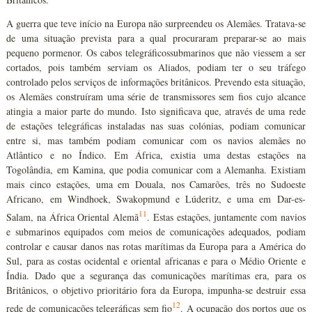
A guerra que teve início na Europa não surpreendeu os Alemães. Tratava-se
de uma situação prevista para a qual procuraram preparar-se ao mais
pequeno pormenor. Os cabos telegráficossubmarinos que não viessem a ser
cortados, pois também serviam os Aliados, podiam ter o seu tráfego
controlado pelos serviços de informações britânicos. Prevendo esta situação,
os Alemães construíram uma série de transmissores sem fios cujo alcance
atingia a maior parte do mundo. Isto significava que, através de uma rede
de estações telegráficas instaladas nas suas colónias, podiam comunicar
entre si, mas também podiam comunicar com os navios alemães no
Atlântico e no Índico. Em África, existia uma destas estações na
Togolândia, em Kamina, que podia comunicar com a Alemanha. Existiam
mais cinco estações, uma em Douala, nos Camarões, três no Sudoeste
Africano, em Windhoek, Swakopmund e Lúderitz, e uma em Dar-es-
11
Salam, na África Oriental Alemã
. Estas estações, juntamente com navios
e submarinos equipados com meios de comunicações adequados, podiam
controlar e causar danos nas rotas marítimas da Europa para a América do
Sul, para as costas ocidental e oriental africanas e para o Médio Oriente e
Índia. Dado que a segurança das comunicações marítimas era, para os
Britânicos, o objetivo prioritário fora da Europa, impunha-se destruir essa
12
rede de comunicações telegráficas sem fio
. A ocupação dos portos que os