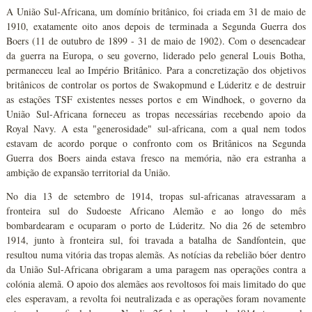
A União Sul-Africana, um domínio britânico, foi criada em 31 de maio de
1910, exatamente oito anos depois de terminada a Segunda Guerra dos
Boers (11 de outubro de 1899 - 31 de maio de 1902). Com o desencadear
da guerra na Europa, o seu governo, liderado pelo general Louis Botha,
permaneceu leal ao Império Britânico. Para a concretização dos objetivos
britânicos de controlar os portos de Swakopmund e Lúderitz e de destruir
as estações TSF existentes nesses portos e em Windhoek, o governo da
União Sul-Africana forneceu as tropas necessárias recebendo apoio da
Royal Navy. A esta "generosidade" sul-africana, com a qual nem todos
estavam de acordo porque o confronto com os Britânicos na Segunda
Guerra dos Boers ainda estava fresco na memória, não era estranha a
ambição de expansão territorial da União.
No dia 13 de setembro de 1914, tropas sul-africanas atravessaram a
fronteira sul do Sudoeste Africano Alemão e ao longo do mês
bombardearam e ocuparam o porto de Lúderitz. No dia 26 de setembro
1914, junto à fronteira sul, foi travada a batalha de Sandfontein, que
resultou numa vitória das tropas alemãs. As notícias da rebelião bóer dentro
da União Sul-Africana obrigaram a uma paragem nas operações contra a
colónia alemã. O apoio dos alemães aos revoltosos foi mais limitado do que
eles esperavam, a revolta foi neutralizada e as operações foram novamente