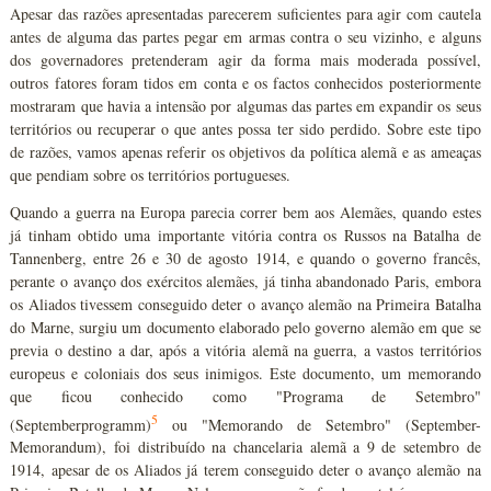
Apesar das razões apresentadas parecerem suficientes para agir com cautela
antes de alguma das partes pegar em armas contra o seu vizinho, e alguns
dos governadores pretenderam agir da forma mais moderada possível,
outros fatores foram tidos em conta e os factos conhecidos posteriormente
mostraram que havia a intensão por algumas das partes em expandir os seus
territórios ou recuperar o que antes possa ter sido perdido. Sobre este tipo
de razões, vamos apenas referir os objetivos da política alemã e as ameaças
que pendiam sobre os territórios portugueses.
Quando a guerra na Europa parecia correr bem aos Alemães, quando estes
já tinham obtido uma importante vitória contra os Russos na Batalha de
Tannenberg, entre 26 e 30 de agosto 1914, e quando o governo francês,
perante o avanço dos exércitos alemães, já tinha abandonado Paris, embora
os Aliados tivessem conseguido deter o avanço alemão na Primeira Batalha
do Marne, surgiu um documento elaborado pelo governo alemão em que se
previa o destino a dar, após a vitória alemã na guerra, a vastos territórios
europeus e coloniais dos seus inimigos. Este documento, um memorando
que ficou conhecido como "Programa de Setembro"
5
(Septemberprogramm)
ou "Memorando de Setembro" (September-
Memorandum), foi distribuído na chancelaria alemã a 9 de setembro de
1914, apesar de os Aliados já terem conseguido deter o avanço alemão na