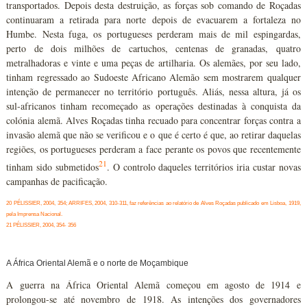
transportados. Depois desta destruição, as forças sob comando de Roçadas
continuaram a retirada para norte depois de evacuarem a fortaleza no
Humbe. Nesta fuga, os portugueses perderam mais de mil espingardas,
perto de dois milhões de cartuchos, centenas de granadas, quatro
metralhadoras e vinte e uma peças de artilharia. Os alemães, por seu lado,
tinham regressado ao Sudoeste Africano Alemão sem mostrarem qualquer
intenção de permanecer no território português. Aliás, nessa altura, já os
sul-africanos tinham recomeçado as operações destinadas à conquista da
colónia alemã. Alves Roçadas tinha recuado para concentrar forças contra a
invasão alemã que não se verificou e o que é certo é que, ao retirar daquelas
regiões, os portugueses perderam a face perante os povos que recentemente
21
tinham sido submetidos
. O controlo daqueles territórios iria custar novas
campanhas de pacificação.
20 PÉLISSIER, 2004, 354;
ARRIFES, 2004, 310-311, faz referências ao relatório de Alves Roçadas publicado em Lisboa, 1919,
pela Imprensa Nacional.
21 PÉLISSIER, 2004, 354- 356
A África Oriental Alemã e o norte de Moçambique
A guerra na África Oriental Alemã começou em agosto de 1914 e
prolongou-se até novembro de 1918. As intenções dos governadores