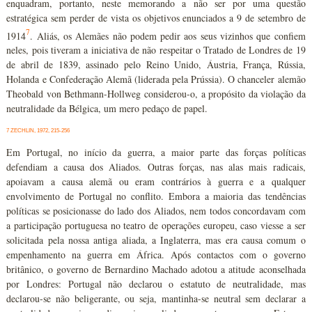
enquadram, portanto, neste memorando a não ser por uma questão
estratégica sem perder de vista os objetivos enunciados a 9 de setembro de
7
1914
. Aliás, os Alemães não podem pedir aos seus vizinhos que confiem
neles, pois tiveram a iniciativa de não respeitar o Tratado de Londres de 19
de abril de 1839, assinado pelo Reino Unido, Áustria, França, Rússia,
Holanda e Confederação Alemã (liderada pela Prússia). O chanceler alemão
Theobald von Bethmann-Hollweg considerou-o, a propósito da violação da
neutralidade da Bélgica, um mero pedaço de papel.
7 ZECHLIN, 1972, 215-256
Em Portugal, no início da guerra, a maior parte das forças políticas
defendiam a causa dos Aliados. Outras forças, nas alas mais radicais,
apoiavam a causa alemã ou eram contrários à guerra e a qualquer
envolvimento de Portugal no conflito. Embora a maioria das tendências
políticas se posicionasse do lado dos Aliados, nem todos concordavam com
a participação portuguesa no teatro de operações europeu, caso viesse a ser
solicitada pela nossa antiga aliada, a Inglaterra, mas era causa comum o
empenhamento na guerra em África. Após contactos com o governo
britânico, o governo de Bernardino Machado adotou a atitude aconselhada
por Londres: Portugal não declarou o estatuto de neutralidade, mas
declarou-se não beligerante, ou seja, mantinha-se neutral sem declarar a