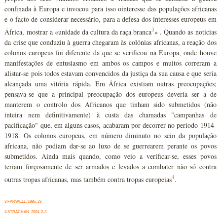
confinada à Europa e invocou para isso ointeresse das populações africanas
e o facto de considerar necessário, para a defesa dos interesses europeus em
3
África, mostrar a «unidade da cultura da raça branca
» . Quando as notícias
da crise que conduziu à guerra chegaram às colónias africanas, a reação dos
colonos europeus foi diferente da que se verificou na Europa, onde houve
manifestações de entusiasmo em ambos os campos e muitos correram a
alistar-se pois todos estavam convencidos da justiça da sua causa e que seria
alcançada uma vitória rápida. Em África existiam outras preocupações;
pensava-se que a principal preocupação dos europeus deveria ser a de
manterem o controlo dos Africanos que tinham sido submetidos (não
inteira nem definitivamente) à custa das chamadas "campanhas de
pacificação" que, em alguns casos, acabaram por decorrer no período 1914-
1918. Os colonos europeus, em número diminuto no seio da população
africana, não podiam dar-se ao luxo de se guerrearem perante os povos
submetidos. Ainda mais quando, como veio a verificar-se, esses povos
teriam forçosamente de ser armados e levados a combater não só contra
4
outras tropas africanas, mas também contra tropas europeias
.
3 FARWELL, 1986, 23
4 STRACHAN, 2004, 2-3