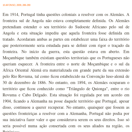
10 AFONSO, 2009, 289-290
Em 1914, Portugal tinha questões coloniais a resolver com os Alemães. A
fronteira sul de Angola não estava completamente definida. Os Alemães
pretendiam estender o seu território do Sudoeste Africano pelo sul de
Angola e esta situação impediu que aquela fronteira fosse definida em
tratado. Acordaram ambas as partes em estabelecer uma faixa do território
que posteriormente seria estudada para se definir com rigor o traçado da
fronteira. No início da guerra, esta questão estava em aberto. Em
Moçambique também existiam questões territoriais que os Portugueses não
queriam esquecer. A fronteira entre o norte de Moçambique e o sul da
África Oriental Alemã era materializada em grande parte da sua extensão
pelo Rio Rovuma, tal como ficou estabelecido na Convenção luso-alemã de
30 de dezembro de 1886. No entanto, em 1894, os Alemães ocuparam o
território que ficou conhecido como "Triângulo de Quionga", entre o rio
Rovuma e Cabo Delgado. Esta situação foi regulada por um acordo em
1904, ficando a Alemanha na posse daquele território que Portugal, apesar
disso, continuou a querer recuperar. No entanto, quaisquer que fossem as
questões fronteiriças a resolver com a Alemanha, Portugal não podia por
sua iniciativa fazer valer o que considerava serem os seus direitos. Isso só
seria possível numa ação consertada com os seus aliados na região, os
Britânicos.