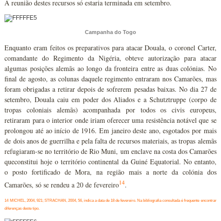
A reunião destes recursos só estaria terminada em setembro.
Campanha do Togo
Enquanto eram feitos os preparativos para atacar Douala, o coronel Carter,
comandante do Regimento da Nigéria, obteve autorização para atacar
algumas posições alemãs ao longo da fronteira entre as duas colónias. No
final de agosto, as colunas daquele regimento entraram nos Camarões, mas
foram obrigadas a retirar depois de sofrerem pesadas baixas. No dia 27 de
setembro, Douala caiu em poder dos Aliados e a Schutztruppe (corpo de
tropas coloniais alemãs) acompanhada por todos os civis europeus,
retiraram para o interior onde iriam oferecer uma resistência notável que se
prolongou até ao início de 1916. Em janeiro deste ano, esgotados por mais
de dois anos de guerrilha e pela falta de recursos materiais, as tropas alemãs
refugiaram-se no território de Rio Muni, um enclave na costa dos Camarões
queconstitui hoje o território continental da Guiné Equatorial. No entanto,
o posto fortificado de Mora, na região mais a norte da colónia dos
14
Camarões, só se rendeu a 20 de fevereiro
.
14 MICHEL, 2004, 921; STRACHAN, 2004, 56, indica a data de 18 de fevereiro. Na bibliografia consultada é frequente encontrar
diferenças deste tipo.