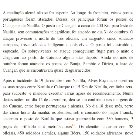
A retaliação alemã não se fez esperar. Ao longo da fronteira, vários postos
portugueses foram atacados. Desses, os principais foram os postos de
Cuangar e de Naulila. O posto de Cuangar, a cerca de 400 Km para leste de
Naulila, sem comunicações telegráficas, foi atacado no dia 31 de outubro. O
ataque provocou a morte de três oficiais, um sargento, cinco soldados
europeus, treze soldados indígenas e dois civis. O posto foi destruído e
saqueado. Os sobreviventes ao ataque conseguiram fugir para o mato e
chegaram ao posto de Caiundo alguns dias depois. Ainda no mês de
outubro foram atacados os postos de Bunja, Sambio e Dirico, a leste de
Cuangar, que se encontravam quase desguarnecidos.
Após o incidente de 19 de outubro, em Naulila, Alves Roçadas concentrou
as suas tropas entre Naulila e Calueque (a 15 Km de Naulila, em linha reta,
para sudoeste) e mandou executar várias ações de reconhecimento. Numa
destas ações, no dia 12 de dezembro, deu-se um confronto nas margens do
rio Cunene, entre forças portuguesas e alemãs. No dia 18 desse mês, perto
das cinco horas da manhã, os alemães, sob o comando do major Franck,
atacaram o posto de Naulila que estava guarnecido com 580 homens, 3
18
peças de artilharia e 4 metralhadoras
. Os alemães atacaram com 38
oficiais, 450 soldados alemães, alguns Bóers, 150 soldados africanos, nove