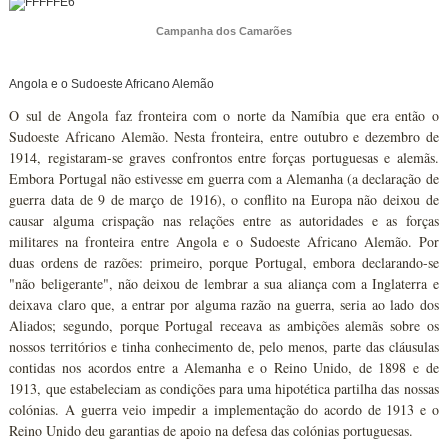
Campanha dos Camarões
Angola e o Sudoeste Africano Alemão
O sul de Angola faz fronteira com o norte da Namíbia que era então o
Sudoeste Africano Alemão. Nesta fronteira, entre outubro e dezembro de
1914, registaram-se graves confrontos entre forças portuguesas e alemãs.
Embora Portugal não estivesse em guerra com a Alemanha (a declaração de
guerra data de 9 de março de 1916), o conflito na Europa não deixou de
causar alguma crispação nas relações entre as autoridades e as forças
militares na fronteira entre Angola e o Sudoeste Africano Alemão. Por
duas ordens de razões: primeiro, porque Portugal, embora declarando-se
"não beligerante", não deixou de lembrar a sua aliança com a Inglaterra e
deixava claro que, a entrar por alguma razão na guerra, seria ao lado dos
Aliados; segundo, porque Portugal receava as ambições alemãs sobre os
nossos territórios e tinha conhecimento de, pelo menos, parte das cláusulas
contidas nos acordos entre a Alemanha e o Reino Unido, de 1898 e de
1913, que estabeleciam as condições para uma hipotética partilha das nossas
colónias. A guerra veio impedir a implementação do acordo de 1913 e o
Reino Unido deu garantias de apoio na defesa das colónias portuguesas.