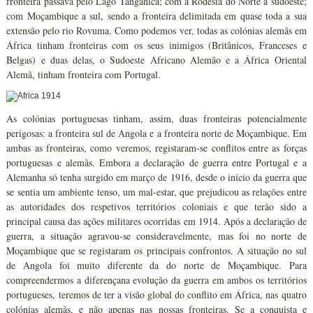
fronteira passava pelo Lago Tanganica; com a Rodésia do Norte a sudoeste;
com Moçambique a sul, sendo a fronteira delimitada em quase toda a sua
extensão pelo rio Rovuma. Como podemos ver, todas as colónias alemãs em
África tinham fronteiras com os seus inimigos (Britânicos, Franceses e
Belgas) e duas delas, o Sudoeste Africano Alemão e a África Oriental
Alemã, tinham fronteira com Portugal.
As colónias portuguesas tinham, assim, duas fronteiras potencialmente
perigosas: a fronteira sul de Angola e a fronteira norte de Moçambique. Em
ambas as fronteiras, como veremos, registaram-se conflitos entre as forças
portuguesas e alemãs. Embora a declaração de guerra entre Portugal e a
Alemanha só tenha surgido em março de 1916, desde o início da guerra que
se sentia um ambiente tenso, um mal-estar, que prejudicou as relações entre
as autoridades dos respetivos territórios coloniais e que terão sido a
principal causa das ações militares ocorridas em 1914. Após a declaração de
guerra, a situação agravou-se consideravelmente, mas foi no norte de
Moçambique que se registaram os principais confrontos. A situação no sul
de Angola foi muito diferente da do norte de Moçambique. Para
compreendermos a diferençana evolução da guerra em ambos os territórios
portugueses, teremos de ter a visão global do conflito em África, nas quatro
colónias alemãs, e não apenas nas nossas fronteiras. Se a conquista e