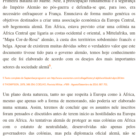
Primeira Batalha do Marne. Nele, a preocupação fundamental é a segurança
do Império Alemão no pós-guerra e defendia-se que, para isso, era
necessário enfraquecer a França. Enunciava de forma muito genérica os
objetivos destinados a criar uma associação económica da Europa Central,
sob hegemonia alemã. Em África, estava previsto criar uma colónia na
África Central que ligaria as costas ocidental e oriental, a Mittelafrika, um
"Mapa Cor-de-Rosa" alemão, à custa dos territórios sobdomínio francês e
belga. Apesar de existirem muitas dúvidas sobre o verdadeiro valor que este
documento tivesse tido para o governo alemão, temos hoje conhecimento
que ele foi elaborado de acordo com os desejos dos mais importantes
6
setores da sociedade alemã
.
5 Texto completo do Septemberprogramm em
http://www.wwnorton.com/college/history/ralph/workbook/ralprs34.htm
6 THOMPSON, 1978, 348-354; COELHO, Revista Militar, nº8/9 - Agosto/Setembro de 2014, 687-701.
Um plano desta natureza, tanto no que respeita à Europa como à África,
mesmo que apenas sob a forma de memorando, não poderia ser elaborado
numa semana. Assim, teremos de concluir que os assuntos nele inscritos
foram pensados e discutidos antes de terem início as hostilidades na Europa
ou em África. As tentativas alemãs de proteger as suas colónias em África
com o estatuto de neutralidade, desenvolvidas não apenas pelos
governadores das colónias, mas pela diplomacia oficial alemã, não se