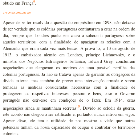
9
obtido em França
.
9 AFONSO, 2009, 289-290
Apesar de se ter resolvido a questão do empréstimo em 1898, não deixava
de ser verdade que as colónias portuguesas continuaram a estar na ordem do
dia, sempre que Londres punha em causa a soberania portuguesa sobre
aqueles territórios, com a finalidade de apaziguar as relações com a
Alemanha que eram cada vez mais tensas. A prová-lo, a 13 de agosto de
1913, o embaixador alemão em Londres, príncipe Lichnowsky, e o
ministro dos Negócios Estrangeiros britânico, Edward Grey, concluíram
negociações que alargavam os motivos de uma possível partilha das
colónias portuguesas. Já não se tratava apenas de garantir as obrigações da
dívida externa, mas também de prever uma intervenção armada e serem
tomadas as medidas consideradas necessárias com a finalidade de
protegerem os respetivos interesses, pessoas e bens, caso o Governo
português não estivesse em condições de o fazer. Em 1914, estas
10
negociações ainda se mantinham secretas
. Devido ao eclodir da guerra,
este acordo não chegou a ser ratificado e, portanto, nunca entrou em vigor.
Apesar disso, ele tem a utilidade de nos mostrar a visão que outras
potências tinham da nossa capacidade de ocupar e controlar os territórios
coloniais.