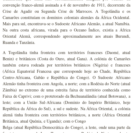
convenção franco-alemã assinada a 4 de novembro de 1911, decorrente da
Crise de Agadir ou Segunda Crise de Marrocos. A Togolândia e os
Camarões constituíam os domínios coloniais alemães da África Ocidental.
Mais para sul, encontrava-se o Sudoeste Africano Alemão, a atual Namíbia.
Na outra costa africana, virada para o Oceano Índico, existia a África
Oriental Alemã, correspondendo aproximadamente aos atuais Burundi,
Ruanda e Tanzânia.
A Togolândia tinha fronteira com territórios franceses (Daomé, atual
Benin) e britânicos (Costa do Ouro, atual Gana). A colónia de Camarões
também estava rodeada por territórios britânicos (Nigéria) e franceses
(África Equatorial Francesa que corresponde hoje ao Chade, República
Centro-Africana, Gabão e República do Congo). O Sudoeste Africano
Alemão tinha fronteira com Angola, a norte; com a Rodésia do Norte (atual
Zâmbia) no extremo de uma estreita faixa de território conhecida como
Faixa de Caprivi; com o protetorado da Bechuanalândia (atual Botswana), a
leste; com a União Sul-Africana (Domínio do Império Britânico, hoje
República da África do Sul), a sul e sudeste. Na África Oriental, a colónia
alemã tinha fronteira com territórios britânicos, a norte (África Oriental
Britânica, atual Quénia, e Uganda); com o Congo
Belga (atual República Democrática do Congo), a leste, onde uma parte da