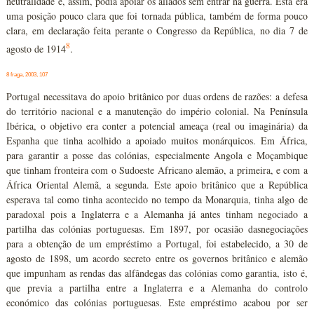
neutralidade e, assim, podia apoiar os aliados sem entrar na guerra. Esta era
uma posição pouco clara que foi tornada pública, também de forma pouco
clara, em declaração feita perante o Congresso da República, no dia 7 de
8
agosto de 1914
.
8 fraga, 2003, 107
Portugal necessitava do apoio britânico por duas ordens de razões: a defesa
do território nacional e a manutenção do império colonial. Na Península
Ibérica, o objetivo era conter a potencial ameaça (real ou imaginária) da
Espanha que tinha acolhido a apoiado muitos monárquicos. Em África,
para garantir a posse das colónias, especialmente Angola e Moçambique
que tinham fronteira com o Sudoeste Africano alemão, a primeira, e com a
África Oriental Alemã, a segunda. Este apoio britânico que a República
esperava tal como tinha acontecido no tempo da Monarquia, tinha algo de
paradoxal pois a Inglaterra e a Alemanha já antes tinham negociado a
partilha das colónias portuguesas. Em 1897, por ocasião dasnegociações
para a obtenção de um empréstimo a Portugal, foi estabelecido, a 30 de
agosto de 1898, um acordo secreto entre os governos britânico e alemão
que impunham as rendas das alfândegas das colónias como garantia, isto é,
que previa a partilha entre a Inglaterra e a Alemanha do controlo
económico das colónias portuguesas. Este empréstimo acabou por ser