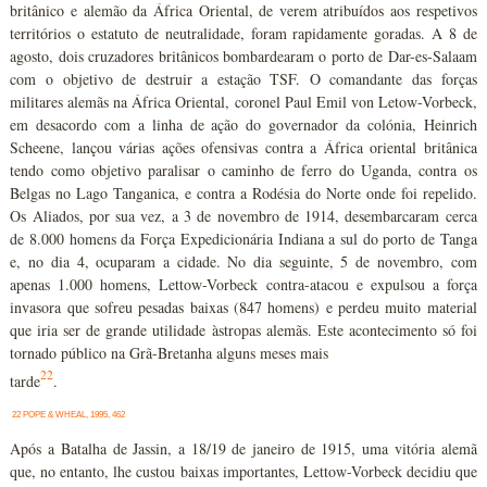
britânico e alemão da África Oriental, de verem atribuídos aos respetivos
territórios o estatuto de neutralidade, foram rapidamente goradas. A 8 de
agosto, dois cruzadores britânicos bombardearam o porto de Dar-es-Salaam
com o objetivo de destruir a estação TSF. O comandante das forças
militares alemãs na África Oriental, coronel Paul Emil von Letow-Vorbeck,
em desacordo com a linha de ação do governador da colónia, Heinrich
Scheene, lançou várias ações ofensivas contra a África oriental britânica
tendo como objetivo paralisar o caminho de ferro do Uganda, contra os
Belgas no Lago Tanganica, e contra a Rodésia do Norte onde foi repelido.
Os Aliados, por sua vez, a 3 de novembro de 1914, desembarcaram cerca
de 8.000 homens da Força Expedicionária Indiana a sul do porto de Tanga
e, no dia 4, ocuparam a cidade. No dia seguinte, 5 de novembro, com
apenas 1.000 homens, Lettow-Vorbeck contra-atacou e expulsou a força
invasora que sofreu pesadas baixas (847 homens) e perdeu muito material
que iria ser de grande utilidade àstropas alemãs. Este acontecimento só foi
tornado público na Grã-Bretanha alguns meses mais
22
tarde
.
22 POPE & WHEAL, 1995, 462
Após a Batalha de Jassin, a 18/19 de janeiro de 1915, uma vitória alemã
que, no entanto, lhe custou baixas importantes, Lettow-Vorbeck decidiu que