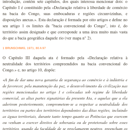
introdução, contém sete capítulos, dos quais interessa mencionar dois: o
Capítulo I é constituído pela «Declaração relativa à liberdade de comércio
na bacia do Congo, suas embocaduras e regiões circunvizinhas, e
disposições anexas.». Esta declaração é formada por oito artigos e define no
seu artigo 1 os limites da "bacia convencional do Congo", isto é, do
território assim designado e que corresponde a uma área muito mais vasta
do que a bacia geográfica daquele rio (ver mapa n° 2).
1 BRUNSCHWIG, 1971, 80 A 97
O Capítulo III daquela ata é formado pela «Declaração relativa à
neutralidade dos territórios compreendidos na bacia convencional do
Congo.» e, no artigo 10, dispõe:
«A fim de dar uma nova garantia de segurança ao comércio e à indústria e
de favorecer, pela manutenção da paz, o desenvolvimento da civilização nas
regiões mencionadas no artigo 1 e colocadas sob regime de liberdade
comercial, as altas partes signatárias da presente Ata, e aquelas que a ela
aderirem posteriormente, comprometem-se a respeitar a neutralidade dos
territórios ou partes dos territórios dependentes das ditas regiões, incluindo
as águas territoriais, durante tanto tempo quanto as Potências que exercem
ou venham a exercer direitos de soberania ou de protetorado sobre esses
territórios, usando da faculdade de se proclamarem neutros, preencham os