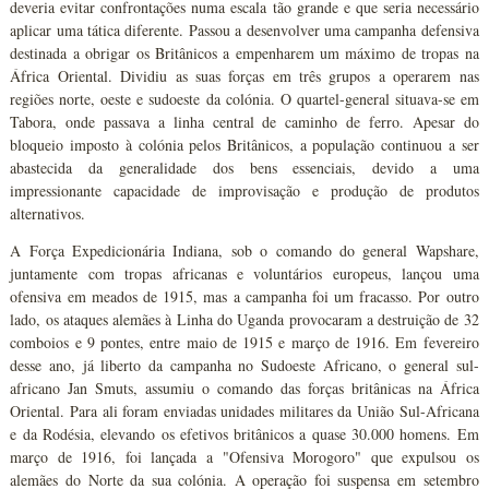
deveria evitar confrontações numa escala tão grande e que seria necessário
aplicar uma tática diferente. Passou a desenvolver uma campanha defensiva
destinada a obrigar os Britânicos a empenharem um máximo de tropas na
África Oriental. Dividiu as suas forças em três grupos a operarem nas
regiões norte, oeste e sudoeste da colónia. O quartel-general situava-se em
Tabora, onde passava a linha central de caminho de ferro. Apesar do
bloqueio imposto à colónia pelos Britânicos, a população continuou a ser
abastecida da generalidade dos bens essenciais, devido a uma
impressionante capacidade de improvisação e produção de produtos
alternativos.
A Força Expedicionária Indiana, sob o comando do general Wapshare,
juntamente com tropas africanas e voluntários europeus, lançou uma
ofensiva em meados de 1915, mas a campanha foi um fracasso. Por outro
lado, os ataques alemães à Linha do Uganda provocaram a destruição de 32
comboios e 9 pontes, entre maio de 1915 e março de 1916. Em fevereiro
desse ano, já liberto da campanha no Sudoeste Africano, o general sul-
africano Jan Smuts, assumiu o comando das forças britânicas na África
Oriental. Para ali foram enviadas unidades militares da União Sul-Africana
e da Rodésia, elevando os efetivos britânicos a quase 30.000 homens. Em
março de 1916, foi lançada a "Ofensiva Morogoro" que expulsou os
alemães do Norte da sua colónia. A operação foi suspensa em setembro