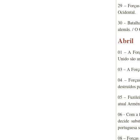
29 – Forças
Ocidental.
30 - Batalh
alemãs. / O 
Abril
01 – A Forç
Unido são 
03 – A Forç
04 – Forças
destruídos p
05 – Fuzile
atual Armén
06 - Com a f
decide subs
portuguesa s
08 – Forças 