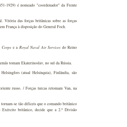
1851-1929) é nomeado "coordenador" da Frente
Vitória das forças britânicas sobre as forças
 em França à disposição do General Foch.
g Corps
e a
Royal Naval Air Services
do Reino
emãs tomam Ekaterinoslav, no sul da Rússia.
elsingfors (atual Helsínquia), Finlândia, são
riente russo. / Forças turcas retomam Van, na
es tornam-se tão difíceis que o comando britânico
Exército britânico, decide que a 2.ª Divisão