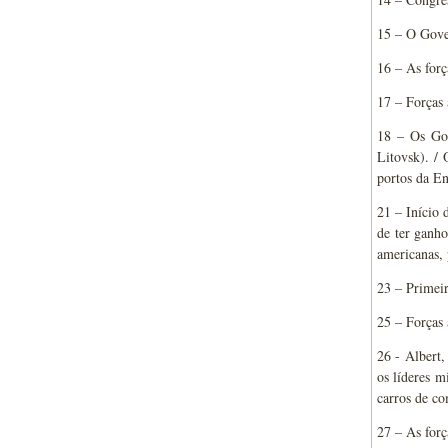
15 – O Gover
16 – As forç
17 – Forças 
18 – Os Gov
Litovsk). /
portos da En
21 – Início
de ter ganho
americanas, 
23 – Primeir
25 – Forças 
26 - Albert,
os líderes m
carros de c
27 – As forç