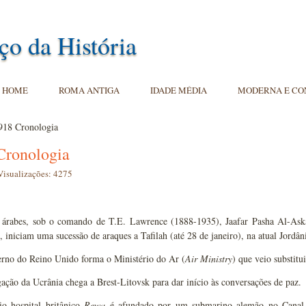
ço da História
HOME
ROMA ANTIGA
IDADE MÉDIA
MODERNA E C
918 Cronologia
Cronologia
Visualizações: 4275
 árabes, sob o comando de T.E. Lawrence (1888-1935), Jaafar Pasha Al-Aska
 iniciam uma sucessão de araques a Tafilah (até 28 de janeiro), na atual Jordân
rno do Reino Unido forma o Ministério do Ar (
Air Ministry
) que veio substitu
ação da Ucrânia chega a Brest-Litovsk para dar início às conversações de paz.
o hospital britânico
Rewa
é afundado por um submarino alemão no Canal d