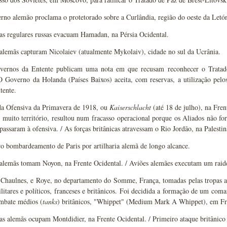
no alemão proclama o protetorado sobre a Curlândia, região do oeste da Letón
as regulares russas evacuam Hamadan, na Pérsia Ocidental.
alemãs capturam Nicolaiev (atualmente Mykolaiv), cidade no sul da Ucrânia.
ernos da Entente publicam uma nota em que recusam reconhecer o Tratado
 O Governo da Holanda (Países Baixos) aceita, com reservas, a utilização pel
tente.
 da Ofensiva da Primavera de 1918, ou
Kaiserschlacht
(até 18 de julho), na Fren
 muito território, resultou num fracasso operacional porque os Aliados não fo
passaram à ofensiva. / As forças britânicas atravessam o Rio Jordão, na Palestin
o bombardeamento de Paris por artilharia alemã de longo alcance.
alemãs tomam Noyon, na Frente Ocidental. / Aviões alemães executam um raide
 Chaulnes, e Roye, no departamento do Somme, França, tomadas pelas tropas al
ilitares e políticos, franceses e britânicos. Foi decidida a formação de um com
ombate médios (
tanks
) britânicos, "Whippet" (Medium Mark A Whippet), em Fr
as alemãs ocupam Montdidier, na Frente Ocidental. / Primeiro ataque britânico