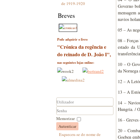
de 1919-1920
Governo bol
mensagem ao 
Breves
navios holan
05 – As nego
Pode adquirir o livro
08 – Forças 
"Crónica da regência e
estado da U
do reinado de D. João I",
transferênci
nas seguintes lojas online:
10 – O Gove
da Noruega r
12 – A Letón
13 – A Estón
14 – Navios
Hungria. / O
Utilizador
Senha
Memorizar
16 - Greves 
Autenticar
20 – Combat
Esqueceu-se do nome de
Goeben emba