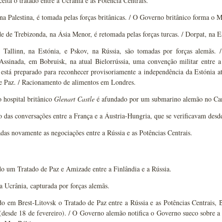
eita o tratado entre a Ucrânia e as Potência Centrais.
 na Palestina, é tomada pelas forças britânicas. / O Governo britânico forma o 
e de Trebizonda, na Ásia Menor, é retomada pelas forças turcas. / Dorpat, na E
 Tallinn, na Estónia, e Pskov, na Rússia, são tomadas por forças alemãs. 
Assinada, em Bobruisk, na atual Bielorrússia, uma convenção militar entre 
está preparado para reconhecer provisoriamente a independência da Estónia até
e Paz. / Racionamento de alimentos em Londres.
 hospital britânico
Glenart Castle
é afundado por um submarino alemão no Cana
o das conversações entre a França e a Áustria-Hungria, que se verificavam desd
as novamente as negociações entre a Rússia e as Potências Centrais.
o um Tratado de Paz e Amizade entre a Finlândia e a Rússia.
a Ucrânia, capturada por forças alemãs.
do em Brest-Litovsk o Tratado de Paz entre a Rússia e as Potências Centrais,
(desde 18 de fevereiro). / O Governo alemão notifica o Governo sueco sobre a