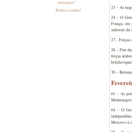
utilizador?
23 – As nego
Perdeu a senha?
24 – O Gene
França, em 
sudoeste da 
27 - Forças 
28 – Fim das
forças árabe
bolcheviques
30 – Retomad
Feverei
01 – As pot
Montenegro)
04 – O Gove
independênc
Moscovo à ca