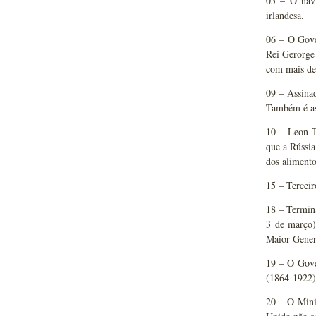
05 – O nav
irlandesa.
06 – O Gove
Rei Gerorge
com mais de
09 – Assinad
Também é ass
10 – Leon T
que a Rússia
dos alimento
15 – Terceir
18 – Termina
3 de março)
Maior Genera
19 – O Gove
(1864-1922)
20 – O Mini