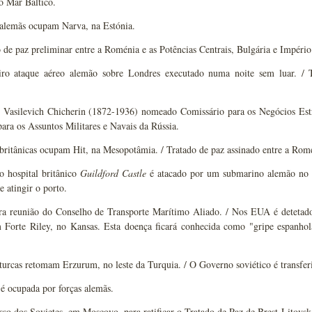
o Mar Báltico.
 alemãs ocupam Narva, na Estónia.
 de paz preliminar entre a Roménia e as Potências Centrais, Bulgária e Impér
ro ataque aéreo alemão sobre Londres executado numa noite sem luar. / T
i Vasilevich Chicherin (1872-1936) nomeado Comissário para os Negócios Es
ara os Assuntos Militares e Navais da Rússia.
britânicas ocupam Hit, na Mesopotâmia. / Tratado de paz assinado entre a Romé
o hospital britânico
Guildford Castle
é atacado por um submarino alemão no C
 atingir o porto.
ra reunião do Conselho de Transporte Marítimo Aliado. / Nos EUA é detetado
m Forte Riley, no Kansas. Esta doença ficará conhecida como "gripe espanhol
turcas retomam Erzurum, no leste da Turquia. / O Governo soviético é transfe
é ocupada por forças alemãs.
so dos Sovietes, em Moscovo, para ratificar o Tratado de Paz de Brest-Litovsk