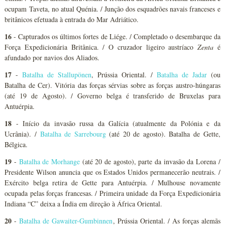
ocupam Taveta, no atual Quénia. / Junção dos esquadrões navais franceses e
britânicos efetuada à entrada do Mar Adriático.
16
- Capturados os últimos fortes de Liége. / Completado o desembarque da
Força Expedicionária Britânica. / O cruzador ligeiro austríaco
Zenta
é
afundado por navios dos Aliados.
17
-
Batalha de Stallupönen
, Prússia Oriental. /
Batalha de Jadar
(ou
Batalha de Cer). Vitória das forças sérvias sobre as forças austro-húngaras
(até 19 de Agosto). / Governo belga é transferido de Bruxelas para
Antuérpia.
18
- Início da invasão russa da Galícia (atualmente da Polónia e da
Ucrânia). /
Batalha de Sarrebourg
(até 20 de agosto). Batalha de Gette,
Bélgica.
19
-
Batalha de Morhange
(até 20 de agosto), parte da invasão da Lorena /
Presidente Wilson anuncia que os Estados Unidos permanecerão neutrais. /
Exército belga retira de Gette para Antuérpia. / Mulhouse novamente
ocupada pelas forças francesas. / Primeira unidade da Força Expedicionária
Indiana “C” deixa a Índia em direção à África Oriental.
20
-
Batalha de Gawaiter-Gumbinnen
, Prússia Oriental. / As forças alemãs