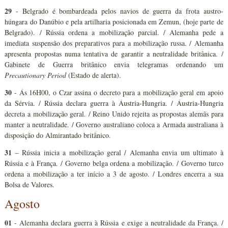
29
- Belgrado é bombardeada pelos navios de guerra da frota austro-
húngara do Danúbio e pela artilharia posicionada em Zemun, (hoje parte de
Belgrado). / Rússia ordena a mobilização parcial. / Alemanha pede a
imediata suspensão dos preparativos para a mobilização russa. / Alemanha
apresenta propostas numa tentativa de garantir a neutralidade britânica. /
Gabinete de Guerra britânico envia telegramas ordenando um
Precautionary Period
(Estado de alerta).
30
- Ás 16H00, o Czar assina o decreto para a mobilização geral em apoio
da Sérvia. / Rússia declara guerra à Áustria-Hungria. / Áustria-Hungria
decreta a mobilização geral. / Reino Unido rejeita as propostas alemãs para
manter a neutralidade. / Governo australiano coloca a Armada australiana à
disposição do Almirantado britânico.
31
– Rússia inicia a mobilização geral / Alemanha envia um ultimato à
Rússia e à França. / Governo belga ordena a mobilização. / Governo turco
ordena a mobilização a ter início a 3 de agosto. / Londres encerra a sua
Bolsa de Valores.
Agosto
01
- Alemanha declara guerra à Rússia e exige a neutralidade da França. /