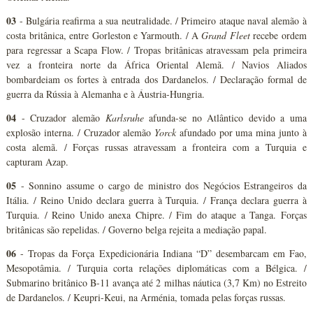
03
- Bulgária reafirma a sua neutralidade. / Primeiro ataque naval alemão à
costa britânica, entre Gorleston e Yarmouth. / A
Grand Fleet
recebe ordem
para regressar a Scapa Flow. / Tropas britânicas atravessam pela primeira
vez a fronteira norte da África Oriental Alemã. / Navios Aliados
bombardeiam os fortes à entrada dos Dardanelos. / Declaração formal de
guerra da Rússia à Alemanha e à Áustria-Hungria.
04
- Cruzador alemão
Karlsruhe
afunda-se no Atlântico devido a uma
explosão interna. / Cruzador alemão
Yorck
afundado por uma mina junto à
costa alemã. / Forças russas atravessam a fronteira com a Turquia e
capturam Azap.
05
- Sonnino assume o cargo de ministro dos Negócios Estrangeiros da
Itália. / Reino Unido declara guerra à Turquia. / França declara guerra à
Turquia. / Reino Unido anexa Chipre. / Fim do ataque a Tanga. Forças
britânicas são repelidas. / Governo belga rejeita a mediação papal.
06
- Tropas da Força Expedicionária Indiana “D” desembarcam em Fao,
Mesopotâmia. / Turquia corta relações diplomáticas com a Bélgica. /
Submarino britânico B-11 avança até 2 milhas náutica (3,7 Km) no Estreito
de Dardanelos. / Keupri-Keui, na Arménia, tomada pelas forças russas.