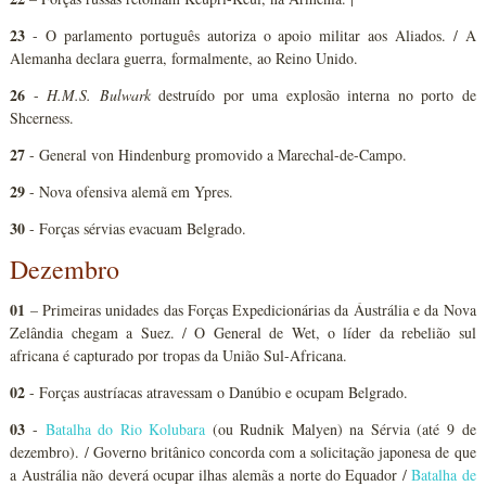
23
- O parlamento português autoriza o apoio militar aos Aliados. / A
Alemanha declara guerra, formalmente, ao Reino Unido.
26
-
H.M.S. Bulwark
destruído por uma explosão interna no porto de
Shcerness.
27
- General von Hindenburg promovido a Marechal-de-Campo.
29
- Nova ofensiva alemã em Ypres.
30
- Forças sérvias evacuam Belgrado.
Dezembro
01
– Primeiras unidades das Forças Expedicionárias da Áustrália e da Nova
Zelândia chegam a Suez. / O General de Wet, o líder da rebelião sul
africana é capturado por tropas da União Sul-Africana.
02
- Forças austríacas atravessam o Danúbio e ocupam Belgrado.
03
-
Batalha do Rio Kolubara
(ou Rudnik Malyen) na Sérvia (até 9 de
dezembro). / Governo britânico concorda com a solicitação japonesa de que
a Austrália não deverá ocupar ilhas alemãs a norte do Equador /
Batalha de