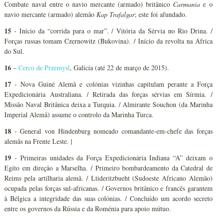
Combate naval entre o navio mercante (armado) britânico
Carmania
e o
navio mercante (armado) alemão
Kap Trafalgar
; este foi afundado.
15
- Início da “corrida para o mar”. / Vitória da Sérvia no Rio Drina. /
Forças russas tomam Czernowitz (Bukovina). / Início da revolta na África
do Sul.
16
–
Cerco de Przemysl
, Galícia (até 22 de março de 2015).
17
- Nova Guiné Alemã e colónias vizinhas capitulam perante a Força
Expedicionária Australiana. / Retirada das forças sérvias em Sírmia. /
Missão Naval Britânica deixa a Turquia. / Almirante Souchon (da Marinha
Imperial Alemã) assume o controlo da Marinha Turca.
18
- General von Hindenburg nomeado comandante-em-chefe das forças
alemãs na Frente Leste. |
19
- Primeiras unidades da Força Expedicionária Indiana “A” deixam o
Egito em direção a Marselha. / Primeiro bombardeamento da Catedral de
Reims pela artilharia alemã. / Ltideritzbueht (Sudoeste Africano Alemão)
ocupada pelas forças sul-africanas. / Governos britânico e francês garantem
à Bélgica a integridade das suas colónias. / Concluído um acordo secreto
entre os governos da Rússia e da Roménia para apoio mútuo.