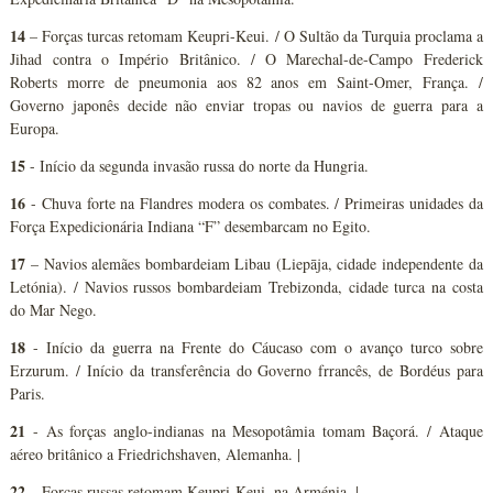
14
– Forças turcas retomam Keupri-Keui. / O Sultão da Turquia proclama a
Jihad contra o Império Britânico. / O Marechal-de-Campo Frederick
Roberts morre de pneumonia aos 82 anos em Saint-Omer, França. /
Governo japonês decide não enviar tropas ou navios de guerra para a
Europa.
15
- Início da segunda invasão russa do norte da Hungria.
16
- Chuva forte na Flandres modera os combates. / Primeiras unidades da
Força Expedicionária Indiana “F” desembarcam no Egito.
17
– Navios alemães bombardeiam Libau (Liepāja, cidade independente da
Letónia). / Navios russos bombardeiam Trebizonda, cidade turca na costa
do Mar Nego.
18
- Início da guerra na Frente do Cáucaso com o avanço turco sobre
Erzurum. / Início da transferência do Governo frrancês, de Bordéus para
Paris.
21
- As forças anglo-indianas na Mesopotâmia tomam Baçorá. / Ataque
aéreo britânico a Friedrichshaven, Alemanha. |
22
– Forças russas retomam Keupri-Keui, na Arménia. |