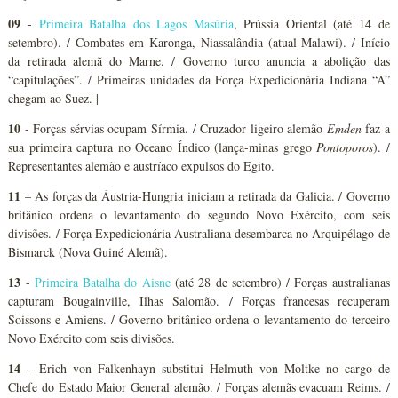
09
-
Primeira Batalha dos Lagos Masúria
, Prússia Oriental (até 14 de
setembro). / Combates em Karonga, Niassalândia (atual Malawi). / Início
da retirada alemã do Marne. / Governo turco anuncia a abolição das
“capitulações”. / Primeiras unidades da Força Expedicionária Indiana “A”
chegam ao Suez. |
10
- Forças sérvias ocupam Sírmia. / Cruzador ligeiro alemão
Emden
faz a
sua primeira captura no Oceano Índico (lança-minas grego
Pontoporos
). /
Representantes alemão e austríaco expulsos do Egito.
11
– As forças da Áustria-Hungria iniciam a retirada da Galicia. / Governo
britânico ordena o levantamento do segundo Novo Exército, com seis
divisões. / Força Expedicionária Australiana desembarca no Arquipélago de
Bismarck (Nova Guiné Alemã).
13
-
Primeira Batalha do Aisne
(até 28 de setembro) / Forças australianas
capturam Bougainville, Ilhas Salomão. / Forças francesas recuperam
Soissons e Amiens. / Governo britânico ordena o levantamento do terceiro
Novo Exército com seis divisões.
14
– Erich von Falkenhayn substitui Helmuth von Moltke no cargo de
Chefe do Estado Maior General alemão. / Forças alemãs evacuam Reims. /