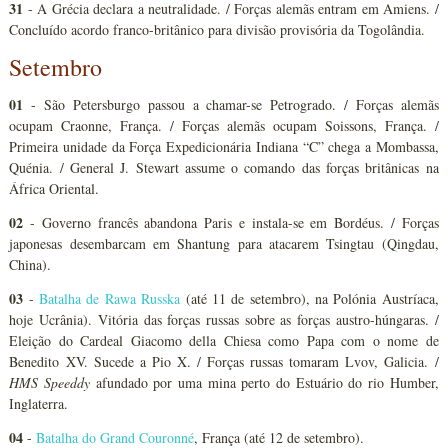
31
- A Grécia declara a neutralidade. / Forças alemãs entram em Amiens. /
Concluído acordo franco-britânico para divisão provisória da Togolândia.
Setembro
01
- São Petersburgo passou a chamar-se Petrogrado. / Forças alemãs
ocupam Craonne, França. / Forças alemãs ocupam Soissons, França. /
Primeira unidade da Força Expedicionária Indiana “C” chega a Mombassa,
Quénia. / General J. Stewart assume o comando das forças britânicas na
África Oriental.
02
- Governo francês abandona Paris e instala-se em Bordéus. / Forças
japonesas desembarcam em Shantung para atacarem Tsingtau (Qingdau,
China).
03
-
Batalha de Rawa Russka
(até 11 de setembro), na Polónia Austríaca,
hoje Ucrânia). Vitória das forças russas sobre as forças austro-húngaras. /
Eleição do Cardeal Giacomo della Chiesa como Papa com o nome de
Benedito XV. Sucede a Pio X. / Forças russas tomaram Lvov, Galicia. /
HMS Speeddy
afundado por uma mina perto do Estuário do rio Humber,
Inglaterra.
0
4
-
Batalha do Grand Couronné
, França (até 12 de setembro).