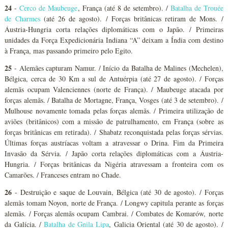
24
-
Cerco de Maubeuge
, França (até 8 de setembro). /
Batalha de Trouée
de Charmes
(até 26 de agosto). / Forças britânicas retiram de Mons. /
Áustria-Hungria corta relações diplomáticas com o Japão. / Primeiras
unidades da Força Expedicionária Indiana “A” deixam a Índia com destino
à França, mas passando primeiro pelo Egito.
25
- Alemães capturam Namur. / Início da Batalha de Malines (Mechelen),
Bélgica, cerca de 30 Km a sul de Antuérpia (até 27 de agosto). / Forças
alemãs ocupam Valenciennes (norte de França). / Maubeuge atacada por
forças alemãs. / Batalha de Mortagne, França, Vosges (até 3 de setembro). /
Mulhouse novamente tomada pelas forças alemãs. / Primeira utilização de
aviões (britânicos) com a missão de patrulhamento, em França (sobre as
forças britânicas em retirada). / Shabatz reconquistada pelas forças sérvias.
Últimas forças austríacas voltam a atravessar o Drina. Fim da Primeira
Invasão da Sérvia. / Japão corta relações diplomáticas com a Áustria-
Hungria. / Forças britânicas da Nigéria atravessam a fronteira com os
Camarões. / Franceses entram no Chade.
26
- Destruição e saque de Louvain, Bélgica (até 30 de agosto). / Forças
alemãs tomam Noyon, norte de França. / Longwy capitula perante as forças
alemãs. / Forças alemãs ocupam Cambrai. / Combates de Komarów, norte
da Galícia. /
Batalha de Gnila Lipa
, Galicia Oriental (até 30 de agosto). /