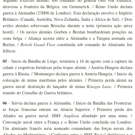
Segundo Exército alemão, sob comando do general Otto von Emmich,
atravessa a fronteira da Bélgica, em Gemmerich. / Reino Unido declara
guerra à Alemanha (23H00 de Londres). Esta declaração envolve o Império
Britânico (Canadá, Austrália, Nova Zelândia, Índia e África do Sul). / Dois
aviões alemães sobrevoam Bruxelas durante a noite (primeira ação aérea
hostil). / Os navios alemães Goeben e Breslau bombardeiam posições na
costa belga. / Aliança secreta entre a Alemanha e a Turquia assinada em
Berlim. /
British Grand Fleet
constituída sob comando do Almirante Joe
Jellicoe.
05
- Início da Batalha de Liège; terminou a 16 de agosto com a captura da
cidade e respetivas fortalezas pelas tropas alemãs. / Áustria-Hungria declara
guerra à Rússia. / Montenegro declara guerra à Áustria-Hungria. / Início da
colocação de minas marítimas pelos alemães. / Primeira perda alemã na
guerra naval: destruição do lançador de minas
Königin Luise
. / Primeira
reunião do Conselho de Guerra britânico.
06
- Sérvia declara guerra à Alemanha. / Início da Batalha das Fronteiras:
as forças francesas entram na Alsácia Superior. / Primeira perda dos
Aliados na guerra naval:
HMS Amphion
afundado por uma mina. /
Convenção naval entre a França e o Reino Unido concluída em Londres.
Um almirante francês seria nomeado comandante das forças navais dos
Aliados no Mediterrâneo. / Confronto entre o
HMS Bristol
(britânico) e o