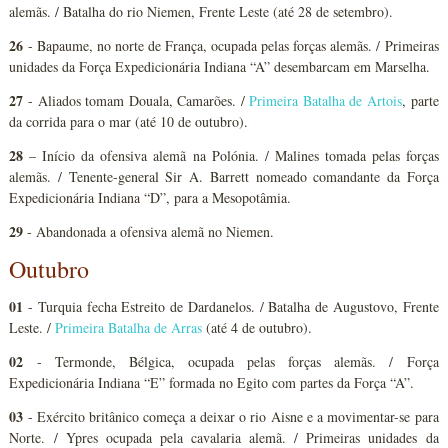
alemãs. / Batalha do rio Niemen, Frente Leste (até 28 de setembro).
26
- Bapaume, no norte de França, ocupada pelas forças alemãs. / Primeiras
unidades da Força Expedicionária Indiana “A” desembarcam em Marselha.
27
- Aliados tomam Douala, Camarões. /
Primeira Batalha de Artois
, parte
da corrida para o mar (até 10 de outubro).
28
– Início da ofensiva alemã na Polónia. / Malines tomada pelas forças
alemãs. / Tenente-general Sir A. Barrett nomeado comandante da Força
Expedicionária Indiana “D”, para a Mesopotâmia.
29
- Abandonada a ofensiva alemã no Niemen.
Outubro
01
- Turquia fecha Estreito de Dardanelos. / Batalha de Augustovo, Frente
Leste. /
Primeira Batalha de Arras
(até 4 de outubro).
02
- Termonde, Bélgica, ocupada pelas forças alemãs. / Força
Expedicionária Indiana “E” formada no Egito com partes da Força “A”.
03
- Exército britânico começa a deixar o rio Aisne e a movimentar-se para
Norte. / Ypres ocupada pela cavalaria alemã. / Primeiras unidades da