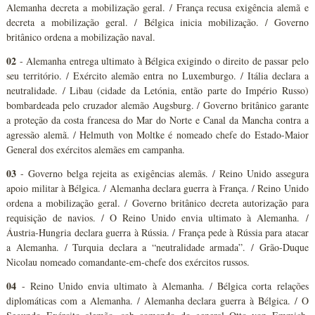
Alemanha decreta a mobilização geral. / França recusa exigência alemã e
decreta a mobilização geral. / Bélgica inicia mobilização. / Governo
britânico ordena a mobilização naval.
02
- Alemanha entrega ultimato à Bélgica exigindo o direito de passar pelo
seu território. / Exército alemão entra no Luxemburgo. / Itália declara a
neutralidade. / Libau (cidade da Letónia, então parte do Império Russo)
bombardeada pelo cruzador alemão Augsburg. / Governo britânico garante
a proteção da costa francesa do Mar do Norte e Canal da Mancha contra a
agressão alemã. / Helmuth von Moltke é nomeado chefe do Estado-Maior
General dos exércitos alemães em campanha.
03
- Governo belga rejeita as exigências alemãs. / Reino Unido assegura
apoio militar à Bélgica. / Alemanha declara guerra à França. / Reino Unido
ordena a mobilização geral. / Governo britânico decreta autorização para
requisição de navios. / O Reino Unido envia ultimato à Alemanha. /
Áustria-Hungria declara guerra à Rússia. / França pede à Rússia para atacar
a Alemanha. / Turquia declara a “neutralidade armada”. / Grão-Duque
Nicolau nomeado comandante-em-chefe dos exércitos russos.
04
- Reino Unido envia ultimato à Alemanha. / Bélgica corta relações
diplomáticas com a Alemanha. / Alemanha declara guerra à Bélgica. / O