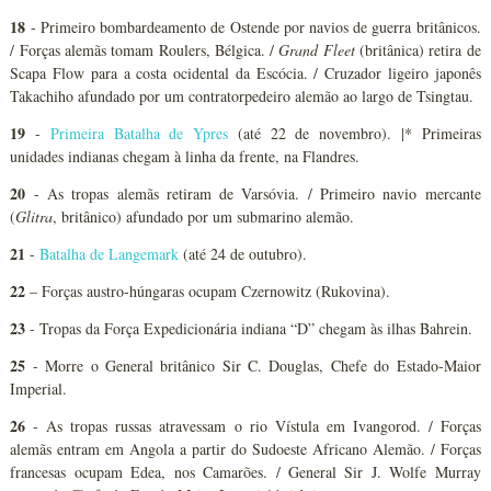
18
- Primeiro bombardeamento de Ostende por navios de guerra britânicos.
/ Forças alemãs tomam Roulers, Bélgica. /
Grand Fleet
(britânica) retira de
Scapa Flow para a costa ocidental da Escócia. / Cruzador ligeiro japonês
Takachiho afundado por um contratorpedeiro alemão ao largo de Tsingtau.
19
-
Primeira Batalha de Ypres
(até 22 de novembro). |* Primeiras
unidades indianas chegam à linha da frente, na Flandres.
20
- As tropas alemãs retiram de Varsóvia. / Primeiro navio mercante
(
Glitra
, britânico) afundado por um submarino alemão.
21
-
Batalha de Langemark
(até 24 de outubro).
22
– Forças austro-húngaras ocupam Czernowitz (Rukovina).
23
- Tropas da Força Expedicionária indiana “D” chegam às ilhas Bahrein.
25
- Morre o General britânico Sir C. Douglas, Chefe do Estado-Maior
Imperial.
26
- As tropas russas atravessam o rio Vístula em Ivangorod. / Forças
alemãs entram em Angola a partir do Sudoeste Africano Alemão. / Forças
francesas ocupam Edea, nos Camarões. / General Sir J. Wolfe Murray