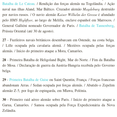
Batalha de Le Cateau
. / Rendição das forças alemãs na Togolândia. / Ação
naval nas ilhas Aland, Mar Báltico. Cruzador alemão
Magdeburg
destruído
por navios russos. / O navio alemão
Kaiser Wilhelm der Grosse
é afundado
pelo
HMS Highflyer
, ao largo de Melilla, enclave espanhol em Marrocos. /
General Galliéni nomeado Governador de Paris. /
Batalha de Tannenberg
,
Prússia Oriental (até 30 de agosto).
27
- Fuzileiros navais britânicos desembarcam em Ostende, na costa belga.
/ Lille ocupada pela cavalaria alemã. / Mezières ocupada pelas forças
alemãs. / Início do primeiro ataque a Mora, Camarões.
28
- Primeira Batalha de Heligoland Bight, Mar do Norte. / Fim da Batalha
do Mosa. / Declaração de guerra da Áustria-Hungria recebida pelo Governo
belga.
29
-
Primeira Batalha de Guise
ou Saint Quentin, França. / Forças francesas
abandonam Arras. / Sedan ocupada por forças alemãs. / Abatido o Zepelim
alemão Z-5, por fogo de espingarda, em Mlawa, Polónia.
30
- Primeiro raid aéreo alemão sobre Paris. / Início do primeiro ataque a
Garua, Camarões. / Samoa ocupada pela Força Expedicionária da Nova
Zelândia.