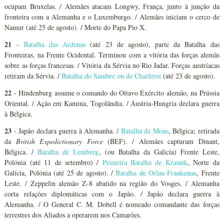
ocupam Bruxelas. / Alemães atacam Longwy, França, junto à junção da
fronteira com a Alemanha e o Luxemburgo. / Alemães iniciam o cerco de
Namur (até 25 de agosto). / Morte do Papa Pio X.
21
-
Batalha das Ardenas
(até 23 de agosto), parte da Batalha das
Fronteiras, na Frente Ocidental. Terminou com a vitória das forças alemãs
sobre as forças francesas. / Vitória da Sérvia no Rio Jadar. Forças austríacas
retiram da Sérvia. /
Batalha do Sambre ou de Charleroi
(até 23 de agosto).
22
- Hindenburg assume o comando do Oitavo Exército alemão, na Prússia
Oriental. / Ação em Kamina, Togolândia. / Áustria-Hungria declara guerra
à Bélgica.
23
- Japão declara guerra à Alemanha. /
Batalha de Mons
, Bélgica; retirada
da
British Expedictionary Force
(BEF). / Alemães capturam Dinant,
Bélgica. /
Batalha de Lemberg
, (ou Batalha da Galícia) Frente Leste,
Polónia (até 11 de setembro) /
Primeira Batalha de Krasnik
, Norte da
Galícia, Polónia (até 25 de agosto). /
Batalha de Orlau-Frankenau
, Frente
Leste. / Zeppelin alemão Z-8 abatido na região do Vosges. / Alemanha
corta relações diplomáticas com o Japão. / Japão declara guerra à
Alemanha. / O General C. M. Dobell é nomeado comandante das forças
terrestres dos Aliados a operarem nos Camarões.