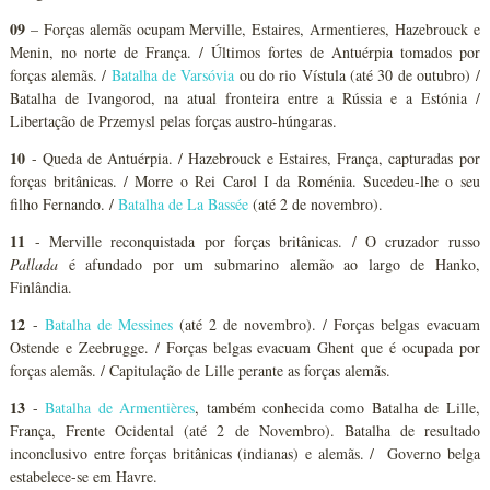
09
– Forças alemãs ocupam Merville, Estaires, Armentieres, Hazebrouck e
Menin, no norte de França. / Últimos fortes de Antuérpia tomados por
forças alemãs. /
Batalha de Varsóvia
ou do rio Vístula (até 30 de outubro) /
Batalha de Ivangorod, na atual fronteira entre a Rússia e a Estónia /
Libertação de Przemysl pelas forças austro-húngaras.
10
- Queda de Antuérpia. / Hazebrouck e Estaires, França, capturadas por
forças britânicas. / Morre o Rei Carol I da Roménia. Sucedeu-lhe o seu
filho Fernando. /
Batalha de La Bassée
(até 2 de novembro).
11
- Merville reconquistada por forças britânicas. / O cruzador russo
Pallada
é afundado por um submarino alemão ao largo de Hanko,
Finlândia.
12
-
Batalha de Messines
(até 2 de novembro). / Forças belgas evacuam
Ostende e Zeebrugge. / Forças belgas evacuam Ghent que é ocupada por
forças alemãs. / Capitulação de Lille perante as forças alemãs.
13
-
Batalha de Armentières
, também conhecida como Batalha de Lille,
França, Frente Ocidental (até 2 de Novembro). Batalha de resultado
inconclusivo entre forças britânicas (indianas) e alemãs. / Governo belga
estabelece-se em Havre.