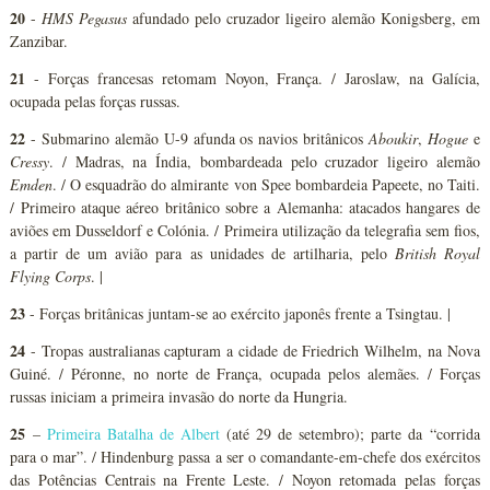
20
-
HMS Pegasus
afundado pelo cruzador ligeiro alemão Konigsberg, em
Zanzibar.
21
- Forças francesas retomam Noyon, França. / Jaroslaw, na Galícia,
ocupada pelas forças russas.
22
- Submarino alemão U-9 afunda os navios britânicos
A
boukir
,
Hogue
e
Cressy
. / Madras, na Índia, bombardeada pelo cruzador ligeiro alemão
Emden
. / O esquadrão do almirante von Spee bombardeia Papeete, no Taiti.
/ Primeiro ataque aéreo britânico sobre a Alemanha: atacados hangares de
aviões em Dusseldorf e Colónia. / Primeira utilização da telegrafia sem fios,
a partir de um avião para as unidades de artilharia, pelo
British Royal
Flying Corps
. |
23
- Forças britânicas juntam-se ao exército japonês frente a Tsingtau. |
24
- Tropas australianas capturam a cidade de Friedrich Wilhelm, na Nova
Guiné. / Péronne, no norte de França, ocupada pelos alemães. / Forças
russas iniciam a primeira invasão do norte da Hungria.
25
–
Primeira Batalha de Albert
(até 29 de setembro); parte da “corrida
para o mar”. / Hindenburg passa a ser o comandante-em-chefe dos exércitos
das Potências Centrais na Frente Leste. / Noyon retomada pelas forças