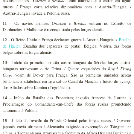
navios alemães
Goeben
e
Breslau
foram autorizados a entrar em águas
turcas. / França corta relações diplomáticas com a Áustria-Hungria. /
Áustria-Hungria invade a Polónia russa.
11
- Os navios alemães
Groeben
e
Breslau
entram no Estreito de
Dardanelos. / Mulhouse é reconquistada pelas forças alemãs.
12
- O Reino Unido e França declaram guerra à Áustria-Hungria. /
Batalha
de Haelen
(Batalha dos capacetes de prata), Bélgica. Vitória das forças
belgas sobre as forças alemãs.
13
- Início da primeira invasão austro-húngara da Sérvia: forças austro-
húngaras atravessam o rio Drina. / Quatro esquadrões do
Royal Flying
Corps
voam de Dover para França. São as primeiras unidades aéreas
britânicas a estabelecerem-se a sul do Canal da Mancha. / Início do avanço
dos Aliados sobre Kamina (Togolândia).
14
- Início da Batalha das Fronteiras; invasão francesa da Lorena. /
Proclamação do Comandante-em-Chefe das forças russas prometendo
autonomia à Polónia.
15
- Início da Invasão da Prússia Oriental pelas forças russas. / Governo
japonês envia ultimato à Alemanha exigindo a evacuação de Tsingtau, na
China. / Tropas alemãs atravessam a fronteira da África Oriental Britânica e