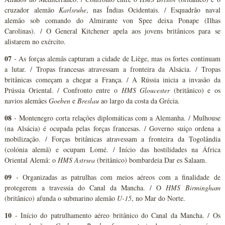
cruzador alemão
Karlsruhe
, nas Índias Ocidentais. / Esquadrão naval
alemão sob comando do Almirante von Spee deixa Ponape (Ilhas
Carolinas). / O General Kitchener apela aos jovens britânicos para se
alistarem no exército.
07
- As forças alemãs capturam a cidade de Liège, mas os fortes continuam
a lutar. / Tropas francesas atravessam a fronteira da Alsácia. / Tropas
britânicas começam a chegar a França. / A Rússia inicia a invasão da
Prússia Oriental. / Confronto entre o
HMS Gloucester
(britânico) e os
navios alemães
Goeben
e
Breslau
ao largo da costa da Grécia.
08
- Montenegro corta relações diplomáticas com a Alemanha. / Mulhouse
(na Alsácia) é ocupada pelas forças francesas. / Governo suíço ordena a
mobilização. / Forças britânicas atravessam a fronteira da Togolândia
(colónia alemã) e ocupam Lomé. / Início das hostilidades na África
Oriental Alemã: o
HMS Astrsea
(britânico) bombardeia Dar es Salaam.
09
- Organizadas as patrulhas com meios aéreos com a finalidade de
protegerem a travessia do Canal da Mancha. / O
HMS Birmingham
(britânico) afunda o submarino alemão
U-15
, no Mar do Norte.
10
- Início do patrulhamento aéreo britânico do Canal da Mancha. / Os