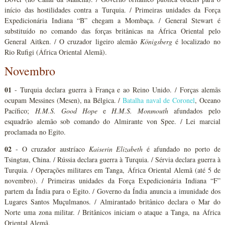
início das hostilidades contra a Turquia. / Primeiras unidades da Força
Expedicionária Indiana “B” chegam a Mombaça. / General Stewart é
substituído no comando das forças britânicas na África Oriental pelo
General Aitken. / O cruzador ligeiro alemão
Königsberg
é localizado no
Rio Rufigi (África Oriental Alemã).
Novembro
01
- Turquia declara guerra à França e ao Reino Unido. / Forças alemãs
ocupam Messines (Mesen), na Bélgica. /
Batalha naval de Coronel
, Oceano
Pacífico;
H.M.S. Good Hope
e
H.M.S. Monmouth
afundados pelo
esquadrão alemão sob comando do Almirante von Spee. / Lei marcial
proclamada no Egito.
02
- O cruzador austríaco
Kaiserin Elizabeth
é afundado no porto de
Tsingtau, China. / Rússia declara guerra à Turquia. / Sérvia declara guerra à
Turquia. / Operações militares em Tanga, África Oriental Alemã (até 5 de
novembro). / Primeiras unidades da Força Expedicionária Indiana “F”
partem da Índia para o Egito. / Governo da Índia anuncia a imunidade dos
Lugares Santos Muçulmanos. / Almirantado britânico declara o Mar do
Norte uma zona militar. / Britânicos iniciam o ataque a Tanga, na África
Oriental Alemã.