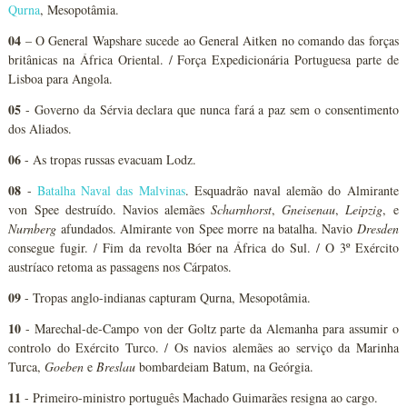
Qurna
, Mesopotâmia.
04
– O General Wapshare sucede ao General Aitken no comando das forças
britânicas na África Oriental. / Força Expedicionária Portuguesa parte de
Lisboa para Angola.
05
- Governo da Sérvia declara que nunca fará a paz sem o consentimento
dos Aliados.
06
- As tropas russas evacuam Lodz.
08
-
Batalha Naval das Malvinas
. Esquadrão naval alemão do Almirante
von Spee destruído. Navios alemães
Scharnhorst
,
Gneisenau
,
Leipzig
, e
Nurnberg
afundados. Almirante von Spee morre na batalha. Navio
Dresden
consegue fugir. / Fim da revolta Bóer na África do Sul. / O 3º Exército
austríaco retoma as passagens nos Cárpatos.
09
- Tropas anglo-indianas capturam Qurna, Mesopotâmia.
10
- Marechal-de-Campo von der Goltz parte da Alemanha para assumir o
controlo do Exército Turco. / Os navios alemães ao serviço da Marinha
Turca,
Goeben
e
Breslau
bombardeiam Batum, na Geórgia.
11
- Primeiro-ministro português Machado Guimarães resigna ao cargo.