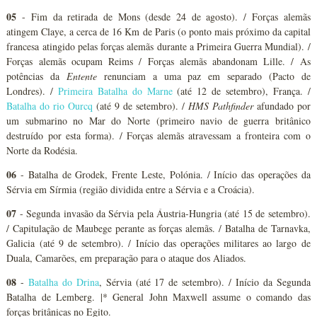
05
- Fim da retirada de Mons (desde 24 de agosto). / Forças alemãs
atingem Claye, a cerca de 16 Km de Paris (o ponto mais próximo da capital
francesa atingido pelas forças alemãs durante a Primeira Guerra Mundial). /
Forças alemãs ocupam Reims / Forças alemãs abandonam Lille. / As
potências da
Entente
renunciam a uma paz em separado (Pacto de
Londres). /
Primeira Batalha do Marne
(até 12 de setembro), França. /
Batalha do rio Ourcq
(até 9 de setembro). /
HMS Pathfinder
afundado por
um submarino no Mar do Norte (primeiro navio de guerra britânico
destruído por esta forma). / Forças alemãs atravessam a fronteira com o
Norte da Rodésia.
06
- Batalha de Grodek, Frente Leste, Polónia. / Início das operações da
Sérvia em Sírmia (região dividida entre a Sérvia e a Croácia).
07
- Segunda invasão da Sérvia pela Áustria-Hungria (até 15 de setembro).
/ Capitulação de Maubege perante as forças alemãs. / Batalha de Tarnavka,
Galicia (até 9 de setembro). / Início das operações militares ao largo de
Duala, Camarões, em preparação para o ataque dos Aliados.
08
-
Batalha do Drina
, Sérvia (até 17 de setembro). / Início da Segunda
Batalha de Lemberg. |* General John Maxwell assume o comando das
forças britânicas no Egito.