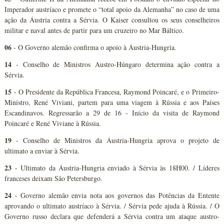
Imperador austríaco e promete o “total apoio da Alemanha” no caso de uma
ação da Áustria contra a Sérvia. O Kaiser consultou os seus conselheiros
militar e naval antes de partir para um cruzeiro no Mar Báltico.
06
- O Governo alemão confirma o apoio à Áustria-Hungria.
14
- Conselho de Ministros Austro-Húngaro determina ação contra a
Sérvia.
15
- O Presidente da República Francesa, Raymond Poincaré, e o Primeiro-
Ministro, René Viviani, partem para uma viagem à Rússia e aos Países
Escandinavos. Regressarão a 29 de 16 - Início da visita de Raymond
Poincaré e René Viviane à Rússia.
19
- Conselho de Ministros da Áustria-Hungria aprova o projeto de
ultimato a enviar à Sérvia.
23
- Ultimato da Áustria-Hungria enviado à Sérvia às 18H00. / Líderes
franceses deixam São Petersburgo.
24
- Governo alemão envia nota aos governos das Potências da Entente
aprovando o ultimato austríaco à Sérvia. / Sérvia pede ajuda à Rússia. / O
Governo russo declara que defenderá a Sérvia contra um ataque austro-