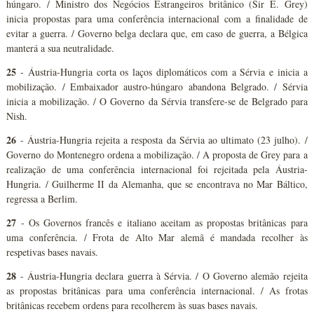
húngaro. / Ministro dos Negócios Estrangeiros britânico (Sir E. Grey)
inicia propostas para uma conferência internacional com a finalidade de
evitar a guerra. / Governo belga declara que, em caso de guerra, a Bélgica
manterá a sua neutralidade.
25
- Áustria-Hungria corta os laços diplomáticos com a Sérvia e inicia a
mobilização. / Embaixador austro-húngaro abandona Belgrado. / Sérvia
inicia a mobilização. / O Governo da Sérvia transfere-se de Belgrado para
Nish.
26
- Áustria-Hungria rejeita a resposta da Sérvia ao ultimato (23 julho). /
Governo do Montenegro ordena a mobilização. / A proposta de Grey para a
realização de uma conferência internacional foi rejeitada pela Áustria-
Hungria. / Guilherme II da Alemanha, que se encontrava no Mar Báltico,
regressa a Berlim.
27
- Os Governos francês e italiano aceitam as propostas britânicas para
uma conferência. / Frota de Alto Mar alemã é mandada recolher às
respetivas bases navais.
28
- Áustria-Hungria declara guerra à Sérvia. / O Governo alemão rejeita
as propostas britânicas para uma conferência internacional. / As frotas
britânicas recebem ordens para recolherem às suas bases navais.