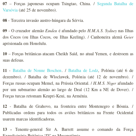
07
– Forças japonesas ocupam Tsingtao, China. /
Segunda Batalha de
Varsóvia
(até 25 de novembro).
08
- Terceira invasão austro-húngara da Sérvia.
09
- O cruzador alemão
Emden
é afundado pelo
H.M.A.S. Sydney
nas Ilhas
dos Cocos (ou Ilhas Cocos, ou Ilhas Keeling). / Canhoneira alemã
Geier
aprisionada em Honolulu.
10
– Forças britânicas atacam Cheikh Saïd, no atual Yemen, e destroem as
suas defesas.
11
-
Batalha de Nonne Boschen
. /
Batalha de Lodz
, Polónia (até 6 de
dezembro). / Batalha de Wloclawek, Polónia (até 12 de novembro). /
Forças russas ocupam Memel, na Prússia Oriental. /
H.M.S. Niger
afundado
por um submarino alemão ao largo de Deal (12 Km a NE de Dover). /
Forças turcas retomam Keupri-Keui, na Arménia.
12
- Batalha de Grahovo, na fronteira entre Montenegro e Bósnia. /
Publicadas ordens para todos os aviões britânicos na Frente Ocidental
usarem marcas identificadoras.
13 -
Tenente-general Sir A. Barrett assume o comando da Força
Expedicinária Britânica “D” na Mesopotâmia.