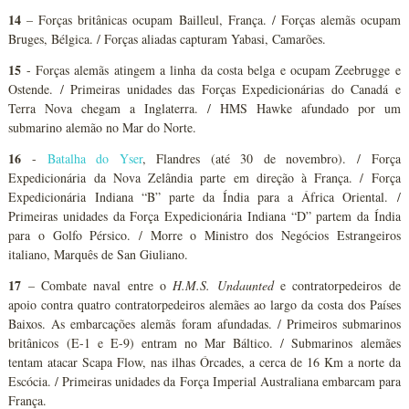
14
– Forças britânicas ocupam Bailleul, França. / Forças alemãs ocupam
Bruges, Bélgica. / Forças aliadas capturam Yabasi, Camarões.
15
- Forças alemãs atingem a linha da costa belga e ocupam Zeebrugge e
Ostende. / Primeiras unidades das Forças Expedicionárias do Canadá e
Terra Nova chegam a Inglaterra. / HMS Hawke afundado por um
submarino alemão no Mar do Norte.
16
-
Batalha do Yser
, Flandres (até 30 de novembro). / Força
Expedicionária da Nova Zelândia parte em direção à França. / Força
Expedicionária Indiana “B” parte da Índia para a África Oriental. /
Primeiras unidades da Força Expedicionária Indiana “D” partem da Índia
para o Golfo Pérsico. / Morre o Ministro dos Negócios Estrangeiros
italiano, Marquês de San Giuliano.
17
– Combate naval entre o
H.M.S. Undaunted
e contratorpedeiros de
apoio contra quatro contratorpedeiros alemães ao largo da costa dos Países
Baixos. As embarcações alemãs foram afundadas. / Primeiros submarinos
britânicos (E-1 e E-9) entram no Mar Báltico. / Submarinos alemães
tentam atacar Scapa Flow, nas ilhas Órcades, a cerca de 16 Km a norte da
Escócia. / Primeiras unidades da Força Imperial Australiana embarcam para
França.