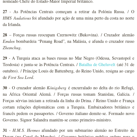
nomeado Chefe do Estado-Maior Imperial britânico.
27
- As Potências Centrais começam a retirar da Polónia Russa. / O
HMS
Audatious
foi afundado por ação de uma mina perto da costa no norte
da Irlanda.
28
– Forças russas reocupam Czernowitz (Bukovina). / Cruzador alemão
Emden
bombardeia “Penang Road”, na Malásia, e afunda o cruzador russo
Zhemchug
.
29
- A Turquia ataca as bases russas no Mar Negro (Odessa, Sevastopol e
Teodosia) e junta-se às Potência Centrais. /
Batalha de Gheluvelt
(até 31 de
outubro). / Príncipe Louis de Battenberg, do Reino Unido, resigna ao cargo
de
First Sea Lord
.
30
- O cruzador alemão
Königsberg
é encurralado no delta do rio Refugi,
na África Oriental Alemã. / Forças russas tomam Stanislau, Galícia. /
Forças sérvias iniciam a retirada da linha do Drina. / Reino Unido e França
cortam relações diplomáticas com a Turquia. Embaixadores britânico e
francês pedem os passaportes. / Governo italiano demite-se. Formado novo
Governo. Signor Salandra mantém-se como primeiro-ministro.
31
-
H.M.S. Hermes
afundado por um submarino alemão no Estreito de
Dover (no Canal da Mancha). / Governo britânico publica ordens para o