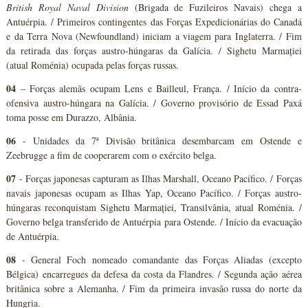
British Royal Naval Division
(Brigada de Fuzileiros Navais) chega a
Antuérpia. / Primeiros contingentes das Forças Expedicionárias do Canadá
e da Terra Nova (Newfoundland) iniciam a viagem para Inglaterra. / Fim
da retirada das forças austro-húngaras da Galícia. / Sighetu Marmației
(atual Roménia) ocupada pelas forças russas.
04
– Forças alemãs ocupam Lens e Bailleul, França. / Início da contra-
ofensiva austro-húngara na Galícia. / Governo provisório de Essad Paxá
toma posse em Durazzo, Albânia.
06
- Unidades da 7ª Divisão britânica desembarcam em Ostende e
Zeebrugge a fim de cooperarem com o exército belga.
07
- Forças japonesas capturam as Ilhas Marshall, Oceano Pacífico. / Forças
navais japonesas ocupam as Ilhas Yap, Oceano Pacífico. / Forças austro-
húngaras reconquistam Sighetu Marmației, Transilvânia, atual Roménia. /
Governo belga transferido de Antuérpia para Ostende. / Início da evacuação
de Antuérpia.
08
- General Foch nomeado comandante das Forças Aliadas (excepto
Bélgica) encarregues da defesa da costa da Flandres. / Segunda ação aérea
britânica sobre a Alemanha. / Fim da primeira invasão russa do norte da
Hungria.