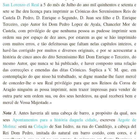
San Lorenzo el Real
a 5 do mês de Julho do ano mil quinhentos e setenta e
sete se lhe deu licença para imprimir as Crónicas dos Sereníssimos Reis de
Castela D. Pedro, D. Enrique o Segundo, D. Juan seu filho e D. Enrique
Terceiro, cujo Autor foi Dom Pedro Lopez de Ayala, Chanceler Mor de
Castela, com privilégio de que nenhuma pessoa as pudesse imprimir sem
ordem sua por espaço de dez anos, por estarem as que se hão imprimido
com muitos erros, e tão defeituosas que faltam nelas capítulos inteiros, e
havê-las corrigido por muitos e diversos originais, e por se acrescentar a
história de cinco anos do dito Sereníssimo Rei Dom Enrique o Terceiro, do
mesmo Autor, que nunca se há publicado, e haver composto uma relação
das correcções e emendas das ditas Crónicas. Suplica a V. M. que, em
contemplação do que nisso há trabalhado, se digne mandar-lhe fazer mercê
de conceder-lhe o seu Real privilégio para que nos Reinos da Coroa de
Aragão ninguém as possa imprimir, nem trazer impressas para vender de
outra parte sem ordem sua, ou dos seus herdeiros, na qual receberá bem e
mercê de Vossa Majestade.»
Nota 3.
Antes haveria ali uma cabeça de barro, a propósito da qual, nos
seus
Apontamentos para a história daquela cidade
, escreveu
Argote de
Molina
: «está na
Colação
de San Isidro, na rua do Candilejo, a cabeça del
Rei Dom Pedro, imitada do natural em barro cozido, com cores, e é