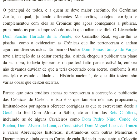
O principal de todos, e a quem se deve maior encómio, foi Gerónimo
Zurita, o qual, juntando diferentes Manuscritos, cotejou, corrigiu e
complementou com eles as Crónicas que agora começamos a publicar,
preparando-as para a impressão do modo que adiante se dirá. O Licenciado
Dom Sancho Hurtado de la Puente
, do Conselho Real, seguiu-lhe as
pisadas, como o evidenciam as Crónicas que lhe pertenceram e andam
agora em diversas mãos. Também o Doutor
Dom Tomás Tamayo de Vargas
teve a intenção de as editar corrigidas, e ainda chegou a publicar um plano
da sua obra, todavia ignoramos o que terá feito para efectivá-la, embora
não devamos duvidar de que a teria executado com acerto, conforme à sua
erudição e estudo cuidado da História nacional, de que dão testemunho
várias obras que deixou escritas.
Parece que estes eruditos apenas se propuseram a correcção e publicação
das Crónicas de Castela, e isto é o que também nós nos propusemos,
limitando-nos por agora a oferecer corrigidas as que se escreveram desde
a
Geral
, do Rei Dom Alonso o Sábio, até ao fim dos
Reis Católicos
,
incluindo as de alguns Cavaleiros como
Dom Pedro Niño, Conde de
Buelna
,
Dom Alvaro de Luna
, o
Condestável Dom Miguel Lucas de Iranzu
e várias Abreviações históricas, ilustrando-as com outras Memórias e
Documentos e ainda com as Cortes de cada Reinado, porquanto a Colecção