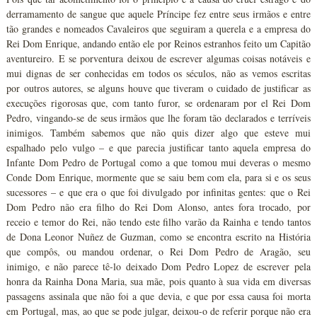
derramamento de sangue que aquele Príncipe fez entre seus irmãos e entre
tão grandes e nomeados Cavaleiros que seguiram a querela e a empresa do
Rei Dom Enrique, andando então ele por Reinos estranhos feito um Capitão
aventureiro. E se porventura deixou de escrever algumas coisas notáveis e
mui dignas de ser conhecidas em todos os séculos, não as vemos escritas
por outros autores, se alguns houve que tiveram o cuidado de justificar as
execuções rigorosas que, com tanto furor, se ordenaram por el Rei Dom
Pedro, vingando-se de seus irmãos que lhe foram tão declarados e terríveis
inimigos. Também sabemos que não quis dizer algo que esteve mui
espalhado pelo vulgo – e que parecia justificar tanto aquela empresa do
Infante Dom Pedro de Portugal como a que tomou mui deveras o mesmo
Conde Dom Enrique, mormente que se saiu bem com ela, para si e os seus
sucessores – e que era o que foi divulgado por infinitas gentes: que o Rei
Dom Pedro não era filho do Rei Dom Alonso, antes fora trocado, por
receio e temor do Rei, não tendo este filho varão da Rainha e tendo tantos
de Dona Leonor Nuñez de Guzman, como se encontra escrito na História
que compôs, ou mandou ordenar, o Rei Dom Pedro de Aragão, seu
inimigo, e não parece tê-lo deixado Dom Pedro Lopez de escrever pela
honra da Rainha Dona Maria, sua mãe, pois quanto à sua vida em diversas
passagens assinala que não foi a que devia, e que por essa causa foi morta
em Portugal, mas, ao que se pode julgar, deixou-o de referir porque não era