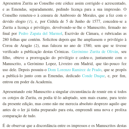
Apresentou Zurita ao Conselho este códice assim corrigido e acrescentado,
e as Emendas, separadamente, pedindo licença para a sua impressão. O
Conselho remeteu-o à censura de Ambrosio de Morales, que a fez com o
devido elogio
(1)
, e, por Cédula de 5 de Junho de 1577, concedeu-se a
Zurita a licença e privilégio, devolvendo-se-lhe o Manuscrito, firmado no
final por
Pedro Zapata del Marmol
, Escrivão de Câmara, e rubricadas as
280 folhas que contém. Solicitou depois que lhe ampliassem o privilégio à
Coroa de Aragão
(2)
, mas faleceu no ano de 1580, sem que se tivesse
verificado a publicação destas Crónicas.
Gerónimo Zurita de Oliván
, seu
filho, obteve a prorrogação do privilégio e cedeu-o, juntamente com o
Manuscrito, a Gerónimo Lopez, Livreiro em Madrid, que tão-pouco fez
uso dele. Depois possuiu-o
Dom Lorenzo Ramirez de Prado
, que se propôs
a publicá-lo junto com as Emendas, dedicado
Conde Duque
, e, por fim,
entrou em poder da Academia.
Apresentando este Manuscrito a singular circunstância de reunir em si todos
os cotejos de Zurita, eu podia tê-lo adoptado, sem mais exame, para texto
da presente edição, mas como não me merecia absoluto desprezo aquilo que
antes de o ler já tinha preparado para esta, empreendi uma nova e prolixa
comparação de tudo.
É de observar que a discordância entre os impressos e os Manuscritos destas