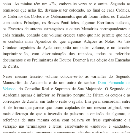
coisa. As minhas têm um «E», embora às vezes se o omita. Segundo as
remissões que nelas fiz, deviam-se ter colocado, no final de cada Crónica,
os Cadernos das Cortes e os Ordenamentos que ali foram feitos, os Tratados
com outros Príncipes, os Breves Pontifícios, algumas Escrituras notáveis,
os Excertos de autores estrangeiros e outras Memórias correspondentes a
cada reinado, contudo este volume cresceu tanto que não permite que nele
se contenha mais Apêndice do que algumas Adições às Notas. As três
Crónicas seguintes de Ayala comporão um outro volume, e no terceiro
imprimir-se-ão, com discriminação dos reinados, todos os referidos
documentos e os Preliminares do Doutor Dormer à sua edição das Emendas
de Zurita.
Nesse mesmo terceiro volume colocar-se-ão as variantes do Segundo
Manuscrito da Academia e de um outro do senhor
Dom Fernando de
Velasco
, do Conselho Real e Supremo de Sua Majestade. O Segundo da
Academia apenas é inferior ao Primeiro porque lhe faltam os cotejos e as
correcções de Zurita, em tudo o resto o iguala. Em geral concordam entre
si, de forma que parece que foram copiados de um mesmo original, sem
mais diferença do que a inversão de palavras, a omissão de algumas, a
referência de uma mesma coisa com palavra ou frase equivalente e a
variação nas terminações e letras, escrevendo-se «anduvo» e «andudo»,
«grand» e «grant», «maguer» e «maguera», «fizole» e «fizolo», «compaña»