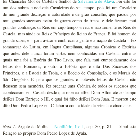
foi Chanceler Mor de Castela e Senhor de
Salvatierra de Álava
. Foi este foi
um dos nobres e notáveis Cavaleiros do seu tempo, pois foi um Cavaleiro
de mui grande discrição e autoridade e de grão conselho, que passou por
mui grandes sucessos assim de guerra como de tratos, e dele fizeram mui
grandes confianças os Reis em cujo tempo viveu, e não somente os Reis de
Castela, mas ainda os Reis e Príncipes do Reino de França. E foi homem de
grande saber, e – para avisar e enobrecer a gente e a nação de Castela – fez
romancear do Latim, em língua Castelhana, algumas Crónicas e Estórias
que antes dele nunca foram vistas nem conhecidas em Castela, entre as
quais uma foi a Estória do Tito Lívio, que fala mui cumpridamente dos
feitos dos Romanos, e outra a Estória que é dita Dos Sucessos dos
Príncipes, e a Estória de Tróia, e o Boécio de Consolação, e os Morais de
São Gregório. E para que os grandes e notáveis feitos de Castela não
ficassem sem memória, fez ordenar uma Crónica de todos os sucessos que
aconteceram em Castela desde que morreu elRei Dom Alfon até ao tempo
delRei Dom Enrique o III, o qual foi filho delRei Dom Juan. E morreu este
dito Dom Pedro Lopez em Calahorra com a idade de setenta e cinco anos.
Nota 1.
Argote de Molina –
Nobiliário, liv. I
, cap. 80, p. 81 – atribui esta
Relação ao próprio Dom Pedro Lopez de Ayala.