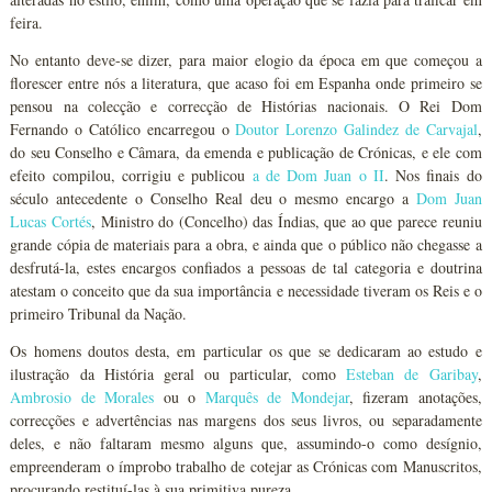
feira.
No entanto deve-se dizer, para maior elogio da época em que começou a
florescer entre nós a literatura, que acaso foi em Espanha onde primeiro se
pensou na colecção e correcção de Histórias nacionais. O Rei Dom
Fernando o Católico encarregou o
Doutor Lorenzo Galindez de Carvajal
,
do seu Conselho e Câmara, da emenda e publicação de Crónicas, e ele com
efeito compilou, corrigiu e publicou
a de Dom Juan o II
. Nos finais do
século antecedente o Conselho Real deu o mesmo encargo a
Dom Juan
Lucas Cortés
, Ministro do (Concelho) das Índias, que ao que parece reuniu
grande cópia de materiais para a obra, e ainda que o público não chegasse a
desfrutá-la, estes encargos confiados a pessoas de tal categoria e doutrina
atestam o conceito que da sua importância e necessidade tiveram os Reis e o
primeiro Tribunal da Nação.
Os homens doutos desta, em particular os que se dedicaram ao estudo e
ilustração da História geral ou particular, como
Esteban de Garibay
,
Ambrosio de Morales
ou o
Marquês de Mondejar
, fizeram anotações,
correcções e advertências nas margens dos seus livros, ou separadamente
deles, e não faltaram mesmo alguns que, assumindo-o como desígnio,
empreenderam o ímprobo trabalho de cotejar as Crónicas com Manuscritos,
procurando restituí-las à sua primitiva pureza.