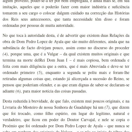
algum proveito, poder-se-á ter por bem empregada, e ainda mais se, em sua
imitação, aqueles que o poderão fazer com maior indústria e suficiência
tomarem a seu cargo o colocar dalgum cuidado na correcção das Histórias
dos Reis seus antecessores, que tanta necessidade têm disso e foram
ordenadas por pessoas de muita autoridade.
No que toca à autoridade desta, é de advertir que existem duas Relações da
obra de Dom Pedro Lopez de Ayala que são muito diferentes, ainda que na
substância de facto divirjam pouco, assim como no discurso do proceder
(4)
, porque uma, que é a Vulgar – da qual existem muitos originais e que
termina na morte delRei Dom Juan I – é mais copiosa, bem ordenada e
feita com mais diligência que a outra, que é mais Abreviada e deve-se ter
ordenado primeiro
(5)
, enquanto a segunda se poliu mais e foram-lhe
retiradas algumas coisas que, estando já alicerçada a sucessão do Reino, se
pensou que poderiam ofender, e as que eram dignas de saber-se declaram-se
adiante
(6)
, para maior notícia das coisas passadas.
Desta reduzida à brevidade, de que falo, existem mui poucos originais, e na
Livraria do Mosteiro de nossa Senhora de Guadalupe há um
(7)
, que dizem
que foi trocado, como filho espúrio, em lugar do legítimo, natural e
verdadeiro, que ficou em poder do Doutor Carvajal, e nele se copia o
Proémio que foi ordenado por Dom Pedro Lopez de Ayala – que nunca se
acha em nenhum dos originais da Vulgar – e se pôs ao início da tábua dos