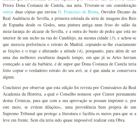
Priora Dona Costanza de Castela, sua neta. Tiveram-se em consideração
outras
duas cópias que enviou
D. Francisco de Bruna
, Ouvidor Decano da
Real Audiência de Sevilla, a primeira retirada da série de imagens dos Reis
de Espanha desde os Godos, uma pintura antiga num friso do salão da
meia-laranja do alcazar de Sevilla, e a outra do busto de pedra que está no
interior de um nicho na rua do Candilejo, na mesma cidade
(3)
, e achou-se
que merecia preferência o retrato de Madrid, copiando-se-lhe exactamente
as feições e o traje e alterando a atitude
(4)
, porquanto, para além de ser
uma das melhores esculturas daquele tempo, em que já as Artes haviam
começado a sair da barbárie, é de supor que Dona Costanza de Castela teria
feito copiar o verdadeiro retrato do seu avô, se é que ainda se conservava
algum.
Concluirei por observar que esta edição foi revista por Comissários da Real
Academia da História, a qual o Conselho nomeou «por Censor permanente
destas Crónicas, para que com a sua aprovação se possam imprimir e, por
este meio, se evitem dilações», uma providência bem própria de um
Supremo Tribunal que protege a literatura e facilita os meios para que se a
leve em frente. Sem ela teria sido quase impossível realizar esta Obra.