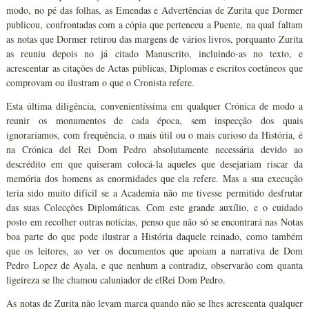
modo, no pé das folhas, as Emendas e Advertências de Zurita que Dormer
publicou, confrontadas com a cópia que pertenceu a Puente, na qual faltam
as notas que Dormer retirou das margens de vários livros, porquanto Zurita
as reuniu depois no já citado Manuscrito, incluindo-as no texto, e
acrescentar as citações de Actas públicas, Diplomas e escritos coetâneos que
comprovam ou ilustram o que o Cronista refere.
Esta última diligência, convenientíssima em qualquer Crónica de modo a
reunir os monumentos de cada época, sem inspecção dos quais
ignoraríamos, com frequência, o mais útil ou o mais curioso da História, é
na Crónica del Rei Dom Pedro absolutamente necessária devido ao
descrédito em que quiseram colocá-la aqueles que desejariam riscar da
memória dos homens as enormidades que ela refere. Mas a sua execução
teria sido muito difícil se a Academia não me tivesse permitido desfrutar
das suas Colecções Diplomáticas. Com este grande auxílio, e o cuidado
posto em recolher outras notícias, penso que não só se encontrará nas Notas
boa parte do que pode ilustrar a História daquele reinado, como também
que os leitores, ao ver os documentos que apoiam a narrativa de Dom
Pedro Lopez de Ayala, e que nenhum a contradiz, observarão com quanta
ligeireza se lhe chamou caluniador de elRei Dom Pedro.
As notas de Zurita não levam marca quando não se lhes acrescenta qualquer