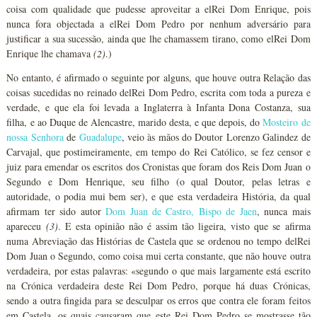
coisa com qualidade que pudesse aproveitar a elRei Dom Enrique, pois
nunca fora objectada a elRei Dom Pedro por nenhum adversário para
justificar a sua sucessão, ainda que lhe chamassem tirano, como elRei Dom
Enrique lhe chamava
(2)
.)
No entanto, é afirmado o seguinte por alguns, que houve outra Relação das
coisas sucedidas no reinado delRei Dom Pedro, escrita com toda a pureza e
verdade, e que ela foi levada a Inglaterra à Infanta Dona Costanza, sua
filha, e ao Duque de Alencastre, marido desta, e que depois, do
Mosteiro de
nossa Senhora
de
Guadalupe
, veio às mãos do Doutor Lorenzo Galindez de
Carvajal, que postimeiramente, em tempo do Rei Católico, se fez censor e
juiz para emendar os escritos dos Cronistas que foram dos Reis Dom Juan o
Segundo e Dom Henrique, seu filho (o qual Doutor, pelas letras e
autoridade, o podia mui bem ser), e que esta verdadeira História, da qual
afirmam ter sido autor
Dom Juan de Castro, Bispo de Jaen
, nunca mais
apareceu
(3)
. E esta opinião não é assim tão ligeira, visto que se afirma
numa Abreviação das Histórias de Castela que se ordenou no tempo delRei
Dom Juan o Segundo, como coisa mui certa constante, que não houve outra
verdadeira, por estas palavras: «segundo o que mais largamente está escrito
na Crónica verdadeira deste Rei Dom Pedro, porque há duas Crónicas,
sendo a outra fingida para se desculpar os erros que contra ele foram feitos
em Castela, os quais causaram que este Rei Dom Pedro se mostrasse tão