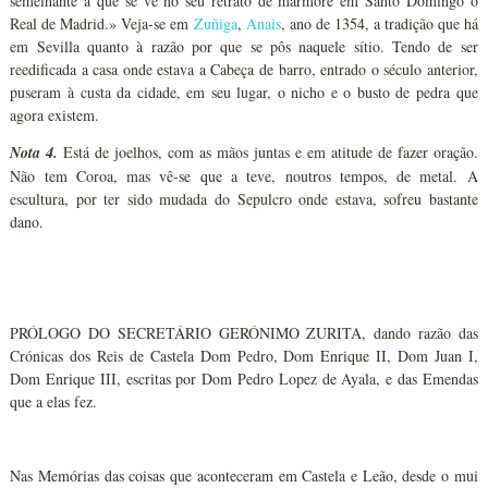
semelhante à que se vê no seu retrato de mármore em Santo Domingo o
Real de Madrid.» Veja-se em
Zuñiga
,
Anais
, ano de 1354, a tradição que há
em Sevilla quanto à razão por que se pôs naquele sítio. Tendo de ser
reedificada a casa onde estava a Cabeça de barro, entrado o século anterior,
puseram à custa da cidade, em seu lugar, o nicho e o busto de pedra que
agora existem.
Nota 4.
Está de joelhos, com as mãos juntas e em atitude de fazer oração.
Não tem Coroa, mas vê-se que a teve, noutros tempos, de metal. A
escultura, por ter sido mudada do Sepulcro onde estava, sofreu bastante
dano.
PRÓLOGO DO SECRETÁRIO GERÓNIMO ZURITA, dando razão das
Crónicas dos Reis de Castela Dom Pedro, Dom Enrique II, Dom Juan I,
Dom Enrique III, escritas por Dom Pedro Lopez de Ayala, e das Emendas
que a elas fez.
Nas Memórias das coisas que aconteceram em Castela e Leão, desde o mui