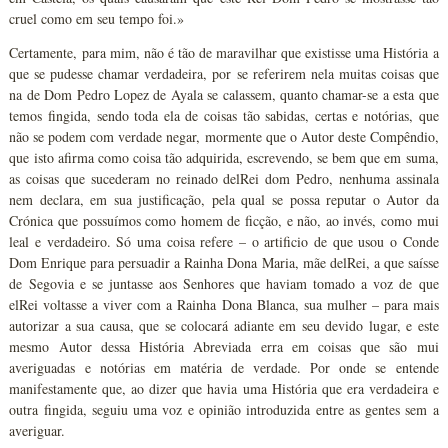
cruel como em seu tempo foi.»
Certamente, para mim, não é tão de maravilhar que existisse uma História a
que se pudesse chamar verdadeira, por se referirem nela muitas coisas que
na de Dom Pedro Lopez de Ayala se calassem, quanto chamar-se a esta que
temos fingida, sendo toda ela de coisas tão sabidas, certas e notórias, que
não se podem com verdade negar, mormente que o Autor deste Compêndio,
que isto afirma como coisa tão adquirida, escrevendo, se bem que em suma,
as coisas que sucederam no reinado delRei dom Pedro, nenhuma assinala
nem declara, em sua justificação, pela qual se possa reputar o Autor da
Crónica que possuímos como homem de ficção, e não, ao invés, como mui
leal e verdadeiro. Só uma coisa refere – o artificio de que usou o Conde
Dom Enrique para persuadir a Rainha Dona Maria, mãe delRei, a que saísse
de Segovia e se juntasse aos Senhores que haviam tomado a voz de que
elRei voltasse a viver com a Rainha Dona Blanca, sua mulher – para mais
autorizar a sua causa, que se colocará adiante em seu devido lugar, e este
mesmo Autor dessa História Abreviada erra em coisas que são mui
averiguadas e notórias em matéria de verdade. Por onde se entende
manifestamente que, ao dizer que havia uma História que era verdadeira e
outra fingida, seguiu uma voz e opinião introduzida entre as gentes sem a
averiguar.