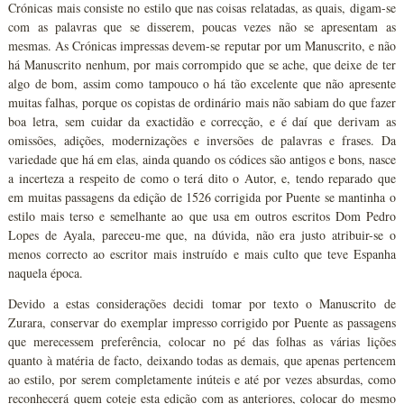
Crónicas mais consiste no estilo que nas coisas relatadas, as quais, digam-se
com as palavras que se disserem, poucas vezes não se apresentam as
mesmas. As Crónicas impressas devem-se reputar por um Manuscrito, e não
há Manuscrito nenhum, por mais corrompido que se ache, que deixe de ter
algo de bom, assim como tampouco o há tão excelente que não apresente
muitas falhas, porque os copistas de ordinário mais não sabiam do que fazer
boa letra, sem cuidar da exactidão e correcção, e é daí que derivam as
omissões, adições, modernizações e inversões de palavras e frases. Da
variedade que há em elas, ainda quando os códices são antigos e bons, nasce
a incerteza a respeito de como o terá dito o Autor, e, tendo reparado que
em muitas passagens da edição de 1526 corrigida por Puente se mantinha o
estilo mais terso e semelhante ao que usa em outros escritos Dom Pedro
Lopes de Ayala, pareceu-me que, na dúvida, não era justo atribuir-se o
menos correcto ao escritor mais instruído e mais culto que teve Espanha
naquela época.
Devido a estas considerações decidi tomar por texto o Manuscrito de
Zurara, conservar do exemplar impresso corrigido por Puente as passagens
que merecessem preferência, colocar no pé das folhas as várias lições
quanto à matéria de facto, deixando todas as demais, que apenas pertencem
ao estilo, por serem completamente inúteis e até por vezes absurdas, como
reconhecerá quem coteje esta edição com as anteriores, colocar do mesmo