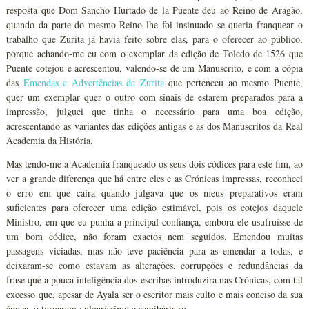
resposta que Dom Sancho Hurtado de la Puente deu ao Reino de Aragão,
quando da parte do mesmo Reino lhe foi insinuado se queria franquear o
trabalho que Zurita já havia feito sobre elas, para o oferecer ao público,
porque achando-me eu com o exemplar da edição de Toledo de 1526 que
Puente cotejou e acrescentou, valendo-se de um Manuscrito, e com a cópia
das
Emendas e Advertências de Zurita
que pertenceu ao mesmo Puente,
quer um exemplar quer o outro com sinais de estarem preparados para a
impressão, julguei que tinha o necessário para uma boa edição,
acrescentando as variantes das edições antigas e as dos Manuscritos da Real
Academia da História.
Mas tendo-me a Academia franqueado os seus dois códices para este fim, ao
ver a grande diferença que há entre eles e as Crónicas impressas, reconheci
o erro em que caíra quando julgava que os meus preparativos eram
suficientes para oferecer uma edição estimável, pois os cotejos daquele
Ministro, em que eu punha a principal confiança, embora ele usufruísse de
um bom códice, não foram exactos nem seguidos. Emendou muitas
passagens viciadas, mas não teve paciência para as emendar a todas, e
deixaram-se como estavam as alterações, corrupções e redundâncias da
frase que a pouca inteligência dos escribas introduzira nas Crónicas, com tal
excesso que, apesar de Ayala ser o escritor mais culto e mais conciso da sua
época, o tornaram vulgaríssimo e semibárbaro.