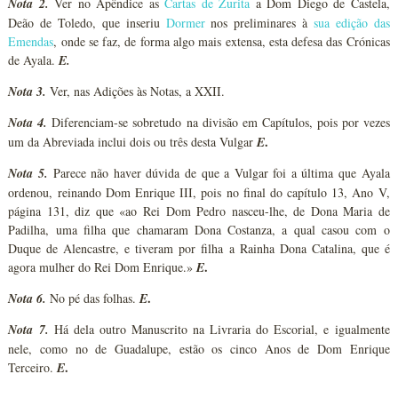
Nota 2.
Ver no Apêndice as
Cartas de Zurita
a Dom Diego de Castela,
Deão de Toledo, que inseriu
Dormer
nos preliminares à
sua edição das
Emendas
, onde se faz, de forma algo mais extensa, esta defesa das Crónicas
de Ayala.
E.
Nota 3.
Ver, nas Adições às Notas, a XXII.
Nota 4.
Diferenciam-se sobretudo na divisão em Capítulos, pois por vezes
.
um da Abreviada inclui dois ou três desta Vulgar
E
Nota 5.
Parece não haver dúvida de que a Vulgar foi a última que Ayala
ordenou, reinando Dom Enrique III, pois no final do capítulo 13, Ano V,
página 131, diz que «ao Rei Dom Pedro nasceu-lhe, de Dona Maria de
Padilha, uma filha que chamaram Dona Costanza, a qual casou com o
Duque de Alencastre, e tiveram por filha a Rainha Dona Catalina, que é
.
agora mulher do Rei Dom Enrique.»
E
.
Nota 6.
No pé das folhas.
E
Nota 7.
Há dela outro Manuscrito na Livraria do Escorial, e igualmente
nele, como no de Guadalupe, estão os cinco Anos de Dom Enrique
.
Terceiro.
E