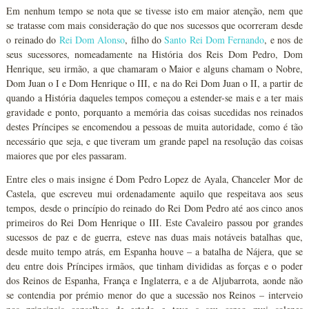
Em nenhum tempo se nota que se tivesse isto em maior atenção, nem que
se tratasse com mais consideração do que nos sucessos que ocorreram desde
o reinado do
Rei Dom Alonso
, filho do
Santo Rei Dom Fernando
, e nos de
seus sucessores, nomeadamente na História dos Reis Dom Pedro, Dom
Henrique, seu irmão, a que chamaram o Maior e alguns chamam o Nobre,
Dom Juan o I e Dom Henrique o III, e na do Rei Dom Juan o II, a partir de
quando a História daqueles tempos começou a estender-se mais e a ter mais
gravidade e ponto, porquanto a memória das coisas sucedidas nos reinados
destes Príncipes se encomendou a pessoas de muita autoridade, como é tão
necessário que seja, e que tiveram um grande papel na resolução das coisas
maiores que por eles passaram.
Entre eles o mais insigne é Dom Pedro Lopez de Ayala, Chanceler Mor de
Castela, que escreveu mui ordenadamente aquilo que respeitava aos seus
tempos, desde o princípio do reinado do Rei Dom Pedro até aos cinco anos
primeiros do Rei Dom Henrique o III. Este Cavaleiro passou por grandes
sucessos de paz e de guerra, esteve nas duas mais notáveis batalhas que,
desde muito tempo atrás, em Espanha houve – a batalha de Nájera, que se
deu entre dois Príncipes irmãos, que tinham divididas as forças e o poder
dos Reinos de Espanha, França e Inglaterra, e a de Aljubarrota, aonde não
se contendia por prémio menor do que a sucessão nos Reinos – interveio