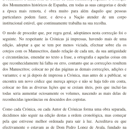
dos Monumentos históricos de Espanha, em todas as suas categorias e desde
a época mais remota, é obra muito para além daquilo que pessoas
particulares podem fazer, e deve-a a Nação atender de um corpo
institucional estável, que continuamente trabalha na sua recolha.
O modo de proceder que, por regra geral, adoptámos nesta correcção foi o
seguinte. No respeitante às Crónicas já impressas, havendo mais de uma
edição, adoptar a que se tem por menos viciada, efectuar sobre ela os
cotejos com os Manuscritos, dando relação de cada um, da sua antiguidade
e circunstâncias, emendar no texto a frase, a ortografia e aquelas coisas em
que reconhecidamente há falha ou erro, contanto que as correcções resultem
dos Manuscritos; colocar no pé das páginas as demais correcções, adições e
variantes; e se já depois de impressa a Crónica, mas antes de a publicar, se
encontra um novo códice que mereça apreço e não se haja tido em conta,
colocar no fim as diversas lições que se creiam úteis, pois que incluí-las
todas seria aumentar ociosamente os volumes, nascendo as mais delas de
reconhecidas ignorâncias ou descuidos dos copistas.
Como cada Crónica, ou cada Autor de Crónicas forma uma obra separada,
decidimos não seguir na edição destas a ordem cronológica, mas começar
pela que estivesse melhor ordenada para sair à luz. Acreditava eu que
efectivamente o estavam as de Dom Pedro Lopez de Ayala, fundado na