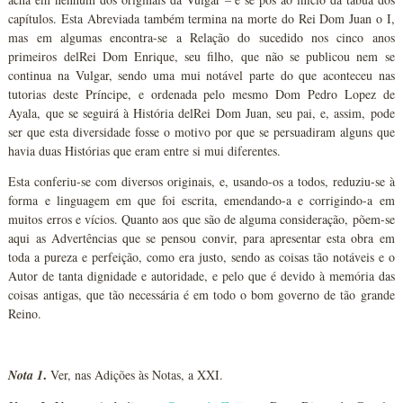
capítulos. Esta Abreviada também termina na morte do Rei Dom Juan o I,
mas em algumas encontra-se a Relação do sucedido nos cinco anos
primeiros delRei Dom Enrique, seu filho, que não se publicou nem se
continua na Vulgar, sendo uma mui notável parte do que aconteceu nas
tutorias deste Príncipe, e ordenada pelo mesmo Dom Pedro Lopez de
Ayala, que se seguirá à História delRei Dom Juan, seu pai, e, assim, pode
ser que esta diversidade fosse o motivo por que se persuadiram alguns que
havia duas Histórias que eram entre si mui diferentes.
Esta conferiu-se com diversos originais, e, usando-os a todos, reduziu-se à
forma e linguagem em que foi escrita, emendando-a e corrigindo-a em
muitos erros e vícios. Quanto aos que são de alguma consideração, põem-se
aqui as Advertências que se pensou convir, para apresentar esta obra em
toda a pureza e perfeição, como era justo, sendo as coisas tão notáveis e o
Autor de tanta dignidade e autoridade, e pelo que é devido à memória das
coisas antigas, que tão necessária é em todo o bom governo de tão grande
Reino.
.
Nota 1
Ver, nas Adições às Notas, a XXI.