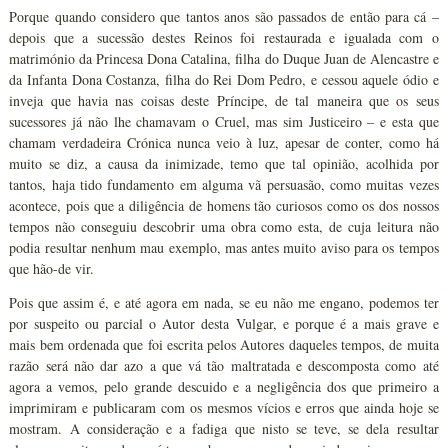
Porque quando considero que tantos anos são passados de então para cá –
depois que a sucessão destes Reinos foi restaurada e igualada com o
matrimónio da Princesa Dona Catalina, filha do Duque Juan de Alencastre e
da Infanta Dona Costanza, filha do Rei Dom Pedro, e cessou aquele ódio e
inveja que havia nas coisas deste Príncipe, de tal maneira que os seus
sucessores já não lhe chamavam o Cruel, mas sim Justiceiro – e esta que
chamam verdadeira Crónica nunca veio à luz, apesar de conter, como há
muito se diz, a causa da inimizade, temo que tal opinião, acolhida por
tantos, haja tido fundamento em alguma vã persuasão, como muitas vezes
acontece, pois que a diligência de homens tão curiosos como os dos nossos
tempos não conseguiu descobrir uma obra como esta, de cuja leitura não
podia resultar nenhum mau exemplo, mas antes muito aviso para os tempos
que hão-de vir.
Pois que assim é, e até agora em nada, se eu não me engano, podemos ter
por suspeito ou parcial o Autor desta Vulgar, e porque é a mais grave e
mais bem ordenada que foi escrita pelos Autores daqueles tempos, de muita
razão será não dar azo a que vá tão maltratada e descomposta como até
agora a vemos, pelo grande descuido e a negligência dos que primeiro a
imprimiram e publicaram com os mesmos vícios e erros que ainda hoje se
mostram. A consideração e a fadiga que nisto se teve, se dela resultar