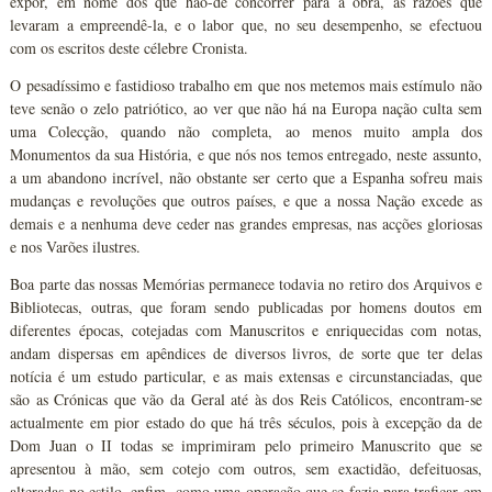
expor, em nome dos que hão-de concorrer para a obra, as razões que
levaram a empreendê-la, e o labor que, no seu desempenho, se efectuou
com os escritos deste célebre Cronista.
O pesadíssimo e fastidioso trabalho em que nos metemos mais estímulo não
teve senão o zelo patriótico, ao ver que não há na Europa nação culta sem
uma Colecção, quando não completa, ao menos muito ampla dos
Monumentos da sua História, e que nós nos temos entregado, neste assunto,
a um abandono incrível, não obstante ser certo que a Espanha sofreu mais
mudanças e revoluções que outros países, e que a nossa Nação excede as
demais e a nenhuma deve ceder nas grandes empresas, nas acções gloriosas
e nos Varões ilustres.
Boa parte das nossas Memórias permanece todavia no retiro dos Arquivos e
Bibliotecas, outras, que foram sendo publicadas por homens doutos em
diferentes épocas, cotejadas com Manuscritos e enriquecidas com notas,
andam dispersas em apêndices de diversos livros, de sorte que ter delas
notícia é um estudo particular, e as mais extensas e circunstanciadas, que
são as Crónicas que vão da Geral até às dos Reis Católicos, encontram-se
actualmente em pior estado do que há três séculos, pois à excepção da de
Dom Juan o II todas se imprimiram pelo primeiro Manuscrito que se
apresentou à mão, sem cotejo com outros, sem exactidão, defeituosas,
alteradas no estilo, enfim, como uma operação que se fazia para traficar em