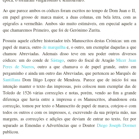
Ao que parece ambos os códices foram escritos no tempo de Dom Juan o II,
em papel grosso de marca maior, a duas colunas, em bela letra, com as
epígrafes a vermelhão. Ambos são muito estimáveis, em especial aquele a
que chamaremos Primeiro, que foi de Gerónimo Zurita.
Possuiu aquele célebre historiador três Manuscritos destas Crónicas: um em
papel de marca, outro
de marquilha
e, o outro, um exemplar daquelas a que
chamou Abreviadas. Ademais disso teve em seu poder outros diversos
códices: um do conde de
Sástago
, outro do fiscal de Aragão
Micer Juan
Peres de Nueros
, outro a que chamava o de papel grande, outro em
pergaminho e ainda um outro das Abreviadas, que pertenceu ao Marquês de
Santillana
Dom Iñigo Lopez de Mendoza. Parece que de início foi sua
intenção manter o texto das impressas, pois colocou num exemplar das de
Toledo de 1526 várias correcções e notas, porém, vendo ao fim a grande
diferença que havia entre a impressa e os Manuscritos, abandonou esta
correcção, tomou por texto o Manuscrito de papel de marca, cotejou-o com
todos os outros e com os impressos, e, escrevendo da sua própria mão, nas
margens, as correcções e adições que deviam de entrar no texto, fez por
separado as Emendas e Advertências que o Doutor
Diego Joseph Dormer
publicou.