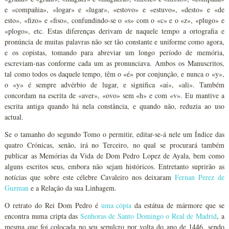
e «compañia», «logar» e «lugar», «estovo» e «estuvo», «desto» e «de
esto», «fizo» e «fiso», confundindo-se o «s» com o «c» e o «z», «plugo» e
«plogo», etc. Estas diferenças derivam de naquele tempo a ortografia e
pronúncia de muitas palavras não ser tão constante e uniforme como agora,
e os copistas, tomando para abreviar um longo período de memória,
escreviam-nas conforme cada um as pronunciava. Ambos os Manuscritos,
tal como todos os daquele tempo, têm o «é» por conjunção, e nunca o «y»,
o «y» é sempre advérbio de lugar, e significa «aí», «ali». Também
concordam na escrita de «aver», «ovo» sem «h» e com «v». Eu mantive a
escrita antiga quando há nela constância, e quando não, reduzia ao uso
actual.
Se o tamanho do segundo Tomo o permitir, editar-se-á nele um Índice das
quatro Crónicas, senão, irá no Terceiro, no qual se procurará também
publicar as Memórias da Vida de Dom Pedro Lopez de Ayala, bem como
alguns escritos seus, embora não sejam históricos. Entretanto suprirão as
notícias que sobre este célebre Cavaleiro nos deixaram
Fernan Perez de
Guzman
e a Relação da sua Linhagem.
O retrato do Rei Dom Pedro é
uma cópia
da estátua de mármore que se
encontra numa cripta das
Senhoras de
Santo Domingo o Real de Madrid
, a
mesma que foi colocada no seu sepulcro por volta do ano de 1446, sendo