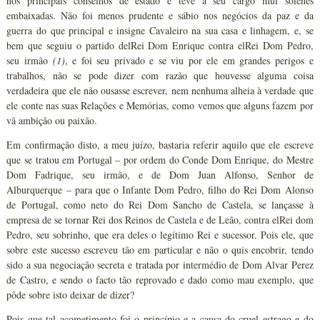
nos principais conselhos de estado e teve a seu cargo mui solenes
embaixadas. Não foi menos prudente e sábio nos negócios da paz e da
guerra do que principal e insigne Cavaleiro na sua casa e linhagem, e, se
bem que seguiu o partido delRei Dom Enrique contra elRei Dom Pedro,
seu irmão
(1)
, e foi seu privado e se viu por ele em grandes perigos e
trabalhos, não se pode dizer com razão que houvesse alguma coisa
verdadeira que ele não ousasse escrever, nem nenhuma alheia à verdade que
ele conte nas suas Relações e Memórias, como vemos que alguns fazem por
vã ambição ou paixão.
Em confirmação disto, a meu juízo, bastaria referir aquilo que ele escreve
que se tratou em Portugal – por ordem do Conde Dom Enrique, do Mestre
Dom Fadrique, seu irmão, e de Dom Juan Alfonso, Senhor de
Alburquerque – para que o Infante Dom Pedro, filho do Rei Dom Alonso
de Portugal, como neto do Rei Dom Sancho de Castela, se lançasse à
empresa de se tornar Rei dos Reinos de Castela e de Leão, contra elRei dom
Pedro, seu sobrinho, que era deles o legítimo Rei e sucessor. Pois ele, que
sobre este sucesso escreveu tão em particular e não o quis encobrir, tendo
sido a sua negociação secreta e tratada por intermédio de Dom Alvar Perez
de Castro, e sendo o facto tão reprovado e dado como mau exemplo, que
pôde sobre isto deixar de dizer?
Pois que tal acometimento foi o princípio e a causa do cruel estrago e do