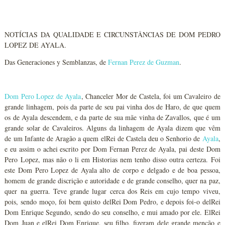
NOTÍCIAS DA QUALIDADE E CIRCUNSTÂNCIAS DE DOM PEDRO
LOPEZ DE AYALA.
Das Generaciones y Semblanzas,
de
Fernan Perez de Guzman
.
Dom Pero Lopez de Ayala
, Chanceler Mor de Castela, foi um Cavaleiro de
grande linhagem, pois da parte de seu pai vinha dos de Haro, de que quem
os de Ayala descendem, e da parte de sua mãe vinha de Zavallos, que é um
grande solar de Cavaleiros. Alguns da linhagem de Ayala dizem que vêm
de um Infante de Aragão a quem elRei de Castela deu o Senhorio de
Ayala
,
e eu assim o achei escrito por Dom Fernan Perez de Ayala, pai deste Dom
Pero Lopez, mas não o li em Historias nem tenho disso outra certeza. Foi
este Dom Pero Lopez de Ayala alto de corpo e delgado e de boa pessoa,
homem de grande discrição e autoridade e de grande conselho, quer na paz,
quer na guerra. Teve grande lugar cerca dos Reis em cujo tempo viveu,
pois, sendo moço, foi bem quisto delRei Dom Pedro, e depois foi-o delRei
Dom Enrique Segundo, sendo do seu conselho, e mui amado por ele. ElRei
Dom Juan e elRei Dom Enrique, seu filho, fizeram dele grande menção e