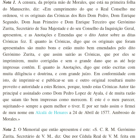
Nota 1.
A censura, da própria mão de Morales, que está na primeira folha
do Manuscrito, diz: «Em cumprimento do que o Real Conselho me
ordenou, vi os originais das Crónicas dos Reis Dom Pedro, Dom Enrique
Segundo, Dom Juan Primeiro e Dom Enrique Terceiro que Gerónimo
Zurita, Secretário de Sua Majestade e do seu Conselho da Inquisição Geral,
apresentou, e as Anotações e Emendas que o dito Autor sobre as ditas
Crónicas fez. E quanto às Crónicas, digo que os originais que foram
apresentados são muito bons e estão muito bem emendados pelo dito
Gerónimo Zurita, e que assim sairão as Crónicas, que por eles se
imprimirem, muito corrigidas e sem o grande dano que as até hoje
impressas contêm. E quanto às Anotações, digo que estão escritas com
muita diligência e doutrina, e com grande juízo. Em conformidade com
isto, de imprimir-se e publicar-se um e outro original resultará muito
proveito e autoridade a estes Reinos, porque, tendo estas Crónicas Autor tão
principal e assinalado como Dom Pedro Lopez de Ayala, é de muita razão
que saiam tão bem impressas como merecem. E este é o meu parecer,
sujeitando-o sempre a quem melhor o tiver. E por ser tudo assim o firmei
de meu nome em
Alcalá de Henares
a 24 de Abril de 1577. Ambrosio de
Morales.»
Nota 2.
O Memorial que então apresentou é este: «S. C. R. M. Gerónimo
Zurita, Secretário de V. M., diz: Que por Cédula Real de V. M. feita em