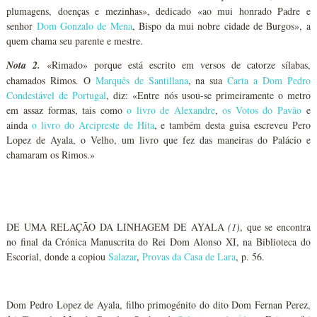
plumagens, doenças e mezinhas», dedicado «ao mui honrado Padre e
senhor
Dom Gonzalo de Mena
, Bispo da mui nobre cidade de Burgos», a
quem chama seu parente e mestre.
Nota 2.
«Rimado» porque está escrito em versos de catorze sílabas,
chamados Rimos. O
Marquês de Santillana
, na sua
Carta a Dom Pedro
Condestável de Portugal
, diz: «Entre nós usou-se primeiramente o metro
em assaz formas, tais como
o livro de Alexandre
,
os Votos do Pavão
e
ainda
o livro do Arcipreste de Hita
, e também desta guisa escreveu Pero
Lopez de Ayala, o Velho, um livro que fez das maneiras do Palácio e
chamaram os Rimos.»
DE UMA RELAÇÃO DA LINHAGEM DE AYALA
(1)
, que se encontra
no final da Crónica Manuscrita do Rei Dom Alonso XI, na Biblioteca do
Escorial, donde a copiou
Salazar
,
Provas da Casa de Lara
, p. 56.
Dom Pedro Lopez de Ayala, filho primogénito do dito Dom Fernan Perez,