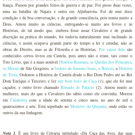
fiança. Passou por grandes feitos de guerra e de paz. Foi preso duas vezes,
uma na batalha de Najara e outra em Aljubarrota. Foi de mui doce
condição e de boa conversação, e de grande consciência, pois temia muito a
Deus. Amou muito as ciências, entregando-se muito aos livros e às
Histórias, de tal modo que, embora fosse assaz Cavaleiro e de grande
discrição na prática do mundo, foi todavia naturalmente mui inclinado às
ciências, e assim ocupava grande parte do tempo a ler e estudar, não as
obras de Direito, mas as de Filosofia e as Histórias.
Por causa dele
são
conhecidos certos livros em Castela, pois antes não o eram, tais como o
Tito Lívio, que é a mais notável
História Romana
,
as Quedas dos Príncipes
,
os Morais
de São Gregório, o
Isidoro
de Summo bono
,
o Boécio
, a
História
de Tróia
. Ordenou a História de Castela desde o Rei Dom Pedro até ao Rei
Dom Enrique o Terceiro, e fez
um bom livro de Caça
(1)
, que ele foi mui
caçador, e outro livro chamado
Rimado de Palácio
(2)
.
Amou muito as
mulheres, mais do que a Cavaleiro tão sábio como ele convinha. Morreu
em
Calahorra
com a idade de setenta e cinco anos, no ano de mil e
quatrocentos e sete. Está sepultado no
Mosteiro de Quejana
, onde estão os
outros da sua linhagem.
Nota 1.
É um livro de Cetraria intitulado «Da Caça das Aves, das suas