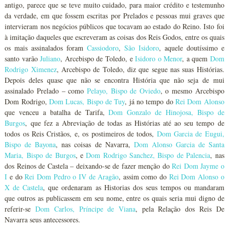
antigo, parece que se teve muito cuidado, para maior crédito e testemunho
da verdade, em que fossem escritas por Prelados e pessoas mui graves que
intervieram nos negócios públicos que tocavam ao estado do Reino. Isto foi
à imitação daqueles que escreveram as coisas dos Reis Godos, entre os quais
os mais assinalados foram
Cassiodoro
,
São Isidoro
, aquele doutíssimo e
santo varão
Juliano
, Arcebispo de Toledo, e
Isidoro o Menor
, a quem
Dom
Rodrigo Ximenez
, Arcebispo de Toledo, diz que segue nas suas Histórias.
Depois deles quase que não se encontra História que não seja de mui
assinalado Prelado – como
Pelayo, Bispo de Oviedo
, o mesmo Arcebispo
Dom Rodrigo,
Dom Lucas, Bispo de Tuy
, já no tempo do
Rei Dom Alonso
que venceu a batalha de Tarifa,
Dom Gonzalo de Hinojosa, Bispo de
Burgos
, que fez a Abreviação de todas as Histórias até ao seu tempo de
todos os Reis Cristãos, e, os postimeiros de todos,
Dom Garcia de Eugui,
Bispo de Bayona
, nas coisas de Navarra,
Dom Alonso Garcia de Santa
Maria, Bispo de Burgos
, e
Dom Rodrigo Sanchez, Bispo de Palencia
, nas
dos Reinos de Castela – deixando-se de fazer menção do
Rei Dom Jayme o
I
e do
Rei Dom Pedro o IV de Aragão
, assim como do
Rei Dom Alonso o
X de Castela
, que ordenaram as Historias dos seus tempos ou mandaram
que outros as publicassem em seu nome, entre os quais seria mui digno de
referir-se
Dom Carlos, Príncipe de Viana
, pela Relação dos Reis De
Navarra seus antecessores.