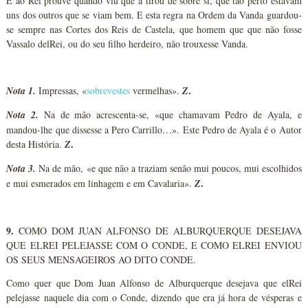
E ao Rei prouve quando viu que a tirou de sobre si, que tão perto estavam
uns dos outros que se viam bem. E esta regra na Ordem da Vanda guardou-
se sempre nas Cortes dos Reis de Castela, que homem que que não fosse
Vassalo delRei, ou do seu filho herdeiro, não trouxesse Vanda.
.
Nota 1.
Impressas, «
sobrevestes
vermelhas».
Z
Nota 2.
Na de mão acrescenta-se, «que chamavam Pedro de Ayala, e
mandou-lhe que dissesse a Pero Carrillo…». Este Pedro de Ayala é o Autor
.
desta História.
Z
Nota 3.
Na de mão, «e que não a traziam senão mui poucos, mui escolhidos
.
e mui esmerados em linhagem e em Cavalaria».
Z
9.
COMO DOM JUAN ALFONSO DE ALBURQUERQUE DESEJAVA
QUE ELREI PELEJASSE COM O CONDE, E COMO ELREI ENVIOU
OS SEUS MENSAGEIROS AO DITO CONDE.
Como quer que Dom Juan Alfonso de Alburquerque desejava que elRei
pelejasse naquele dia com o Conde, dizendo que era já hora de vésperas e