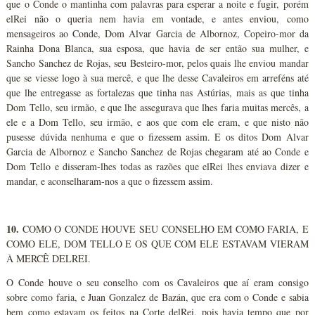
que o Conde o mantinha com palavras para esperar a noite e fugir, porém
elRei não o queria nem havia em vontade, e antes enviou, como
mensageiros ao Conde, Dom Alvar Garcia de Albornoz, Copeiro-mor da
Rainha Dona Blanca, sua esposa, que havia de ser então sua mulher, e
Sancho Sanchez de Rojas, seu Besteiro-mor, pelos quais lhe enviou mandar
que se viesse logo à sua mercê, e que lhe desse Cavaleiros em arreféns até
que lhe entregasse as fortalezas que tinha nas Astúrias, mais as que tinha
Dom Tello, seu irmão, e que lhe assegurava que lhes faria muitas mercês, a
ele e a Dom Tello, seu irmão, e aos que com ele eram, e que nisto não
pusesse dúvida nenhuma e que o fizessem assim. E os ditos Dom Alvar
Garcia de Albornoz e Sancho Sanchez de Rojas chegaram até ao Conde e
Dom Tello e disseram-lhes todas as razões que elRei lhes enviava dizer e
mandar, e aconselharam-nos a que o fizessem assim.
10.
COMO O CONDE HOUVE SEU CONSELHO EM COMO FARIA, E
COMO ELE, DOM TELLO E OS QUE COM ELE ESTAVAM VIERAM
À MERCÊ DELREI.
O Conde houve o seu conselho com os Cavaleiros que aí eram consigo
sobre como faria, e Juan Gonzalez de Bazán, que era com o Conde e sabia
bem como estavam os feitos na Corte delRei, pois havia tempo que por