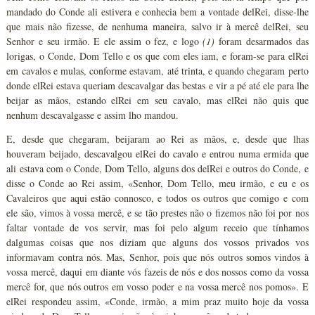
mandado do Conde ali estivera e conhecia bem a vontade delRei, disse-lhe
que mais não fizesse, de nenhuma maneira, salvo ir à mercê delRei, seu
Senhor e seu irmão. E ele assim o fez, e logo
(1)
foram desarmados das
lorigas, o Conde, Dom Tello e os que com eles iam, e foram-se para elRei
em cavalos e mulas, conforme estavam, até trinta, e quando chegaram perto
donde elRei estava queriam descavalgar das bestas e vir a pé até ele para lhe
beijar as mãos, estando elRei em seu cavalo, mas elRei não quis que
nenhum descavalgasse e assim lho mandou.
E, desde que chegaram, beijaram ao Rei as mãos, e, desde que lhas
houveram beijado, descavalgou elRei do cavalo e entrou numa ermida que
ali estava com o Conde, Dom Tello, alguns dos delRei e outros do Conde, e
disse o Conde ao Rei assim, «Senhor, Dom Tello, meu irmão, e eu e os
Cavaleiros que aqui estão connosco, e todos os outros que comigo e com
ele são, vimos à vossa mercê, e se tão prestes não o fizemos não foi por nos
faltar vontade de vos servir, mas foi pelo algum receio que tínhamos
dalgumas coisas que nos diziam que alguns dos vossos privados vos
informavam contra nós. Mas, Senhor, pois que nós outros somos vindos à
vossa mercê, daqui em diante vós fazeis de nós e dos nossos como da vossa
mercê for, que nós outros em vosso poder e na vossa mercê nos pomos». E
elRei respondeu assim, «Conde, irmão, a mim praz muito hoje da vossa