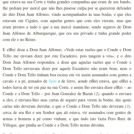
que estava na sua Corte e tinha grandes companhas que eram de seu bando,
lhe pediam por mercê que não lhes pusesse culpa por se quererem defender
do dito Dom Juan Alfonso, vindo acompanhados às suas bodas, e que eles
estavam em Cigales, com aquelas gentes que com eles vieram, mas que
eram prestos a tudo o que a sua mercê mandasse, sendo seguros de Dom
Juan Alfonso de Alburquerque, que era seu privado e tinha grande poder
com ele e no Reino.
E elRei disse a Dom Juan Alfonso, «Vede estas razões que o Conde e Dom
Tello me enviam dizer por este Escudeiro, pois tangem a vós», e o dito
Dom Juan Alfonso respondeu, e disse que aquelas razões que o Conde e
Dom Tello enviavam dizer por aquele Escudeiro não eram boas, nem o
Conde e Dom Tello tinham boa escusa em vir assim assunados com gentes a
cavalo e a pé, armados de
fuste
e de ferro, aonde elRei estava, que elRei a
todos havia de ter em paz na sua Corte, e assim lho enviara dizer elRei – ao
Conde e a Dom Tello – por Juan Gonzalez de Bazan
(2)
, quando o enviara
a eles, e enviara-lhes suas cartas de seguro para virem às bodas, das quais
cartas não deveram duvidar, e que o Conde e Dom Tello não deveram
(3)
,
cerca de seu Rei e seu Senhor que ali estava, vir assunados com gentes de
armas e homens a pé como vinham, e que tudo isto fazia Pero Ruiz de
Villegas, que punha ao Conde e a Dom Tello nestas dúvidas.