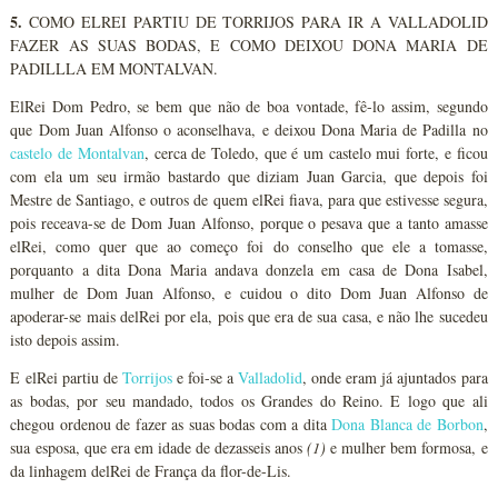
5.
COMO ELREI PARTIU DE TORRIJOS PARA IR A VALLADOLID
FAZER AS SUAS BODAS, E COMO DEIXOU DONA MARIA DE
PADILLLA EM MONTALVAN.
ElRei Dom Pedro, se bem que não de boa vontade, fê-lo assim, segundo
que Dom Juan Alfonso o aconselhava, e deixou Dona Maria de Padilla no
castelo de Montalvan
, cerca de Toledo, que é um castelo mui forte, e ficou
com ela um seu irmão bastardo que diziam Juan Garcia, que depois foi
Mestre de Santiago, e outros de quem elRei fiava, para que estivesse segura,
pois receava-se de Dom Juan Alfonso, porque o pesava que a tanto amasse
elRei, como quer que ao começo foi do conselho que ele a tomasse,
porquanto a dita Dona Maria andava donzela em casa de Dona Isabel,
mulher de Dom Juan Alfonso, e cuidou o dito Dom Juan Alfonso de
apoderar-se mais delRei por ela, pois que era de sua casa, e não lhe sucedeu
isto depois assim.
E elRei partiu de
Torrijos
e foi-se a
Valladolid
, onde eram já ajuntados para
as bodas, por seu mandado, todos os Grandes do Reino. E logo que ali
chegou ordenou de fazer as suas bodas com a dita
Dona Blanca de Borbon
,
sua esposa, que era em idade de dezasseis anos
(1)
e mulher bem formosa, e
da linhagem delRei de França da flor-de-Lis.