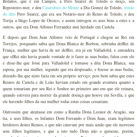
Bolaños, que é em Campos, a Pero Suarez de Toledo o moço, seu
Reposteiro-mor, e deu
Casarubios do Monte
a Dia Gomez de Toledo,
irmão
do dito
Pero Suarez, que era seu Notário-mor do Reino de Toledo, e deu
Torija a Iñigo Lopez de Orozco, e assim entregou os seus bens a estes e a
outros, que era Dom Alfonso Ferrandez mui herdado em Castela.
E depois que Dom Juan Alfonso veio de Portugal e chegou ao Rei em
Torrijos, porquanto sabia que Dona Blanca de Borbon, sobrinha delRei de
França, mulher que havia de ser delRei, era já em Valladolid, e entendera
que elRei não havia grande vontade de ir fazer as suas bodas, falou com ele
e disse-lhe que fosse para Valladolid e tomasse a dita Dona Blanca, sua
esposa, por sua mulher, segundo que era desposado, e fizesse as suas bodas,
dizendo-lhe que nisto faria em seu próprio serviço, pois bem sabia que estes
Reinos de Castela e de Leão haviam estado em grande aventura quanto a
quem tomariam por seu Rei e Senhor no primeiro ano em que ele reinara,
quando estivera para morrer da grande doença que houve em Sevilla, e que
ele havendo filhos da sua mulher todas estas coisas cessariam.
Outrossim que atentasse em como a Rainha Dona Leonor de Aragão, sua
tia, e seus filhos, os Infantes Dom Ferrando e Dom Juan, eram legítimos
herdeiros destes Reinos, e que não catavam por mais senão que ele morresse
sem filhos legítimos, e que a isto tudo Deus não o quisesse, porém,