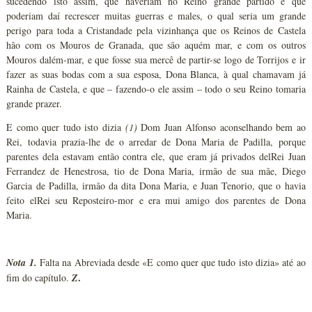
sucedendo isto assim, que haveriam no Reino grande partido e que
poderiam daí recrescer muitas guerras e males, o qual seria um grande
perigo para toda a Cristandade pela vizinhança que os Reinos de Castela
hão com os Mouros de Granada, que são aquém mar, e com os outros
Mouros dalém-mar, e que fosse sua mercê de partir-se logo de Torrijos e ir
fazer as suas bodas com a sua esposa, Dona Blanca, à qual chamavam já
Rainha de Castela, e que – fazendo-o ele assim – todo o seu Reino tomaria
grande prazer.
E como quer tudo isto dizia
(1)
Dom Juan Alfonso aconselhando bem ao
Rei, todavia prazia-lhe de o arredar de Dona Maria de Padilla, porque
parentes dela estavam então contra ele, que eram já privados delRei Juan
Ferrandez de Henestrosa, tio de Dona Maria, irmão de sua mãe, Diego
Garcia de Padilla, irmão da dita Dona Maria, e Juan Tenorio, que o havia
feito elRei seu Reposteiro-mor e era mui amigo dos parentes de Dona
Maria.
Nota 1.
Falta na Abreviada desde «E como quer que tudo isto dizia» até ao
.
fim do capítulo.
Z