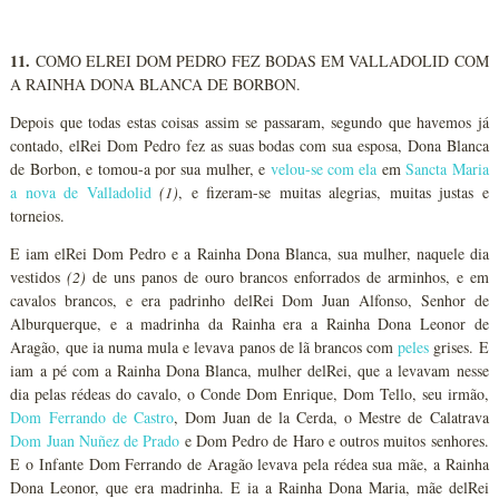
11.
COMO ELREI DOM PEDRO FEZ BODAS EM VALLADOLID COM
A RAINHA DONA BLANCA DE BORBON.
Depois que todas estas coisas assim se passaram, segundo que havemos já
contado, elRei Dom Pedro fez as suas bodas com sua esposa, Dona Blanca
de Borbon, e tomou-a por sua mulher, e
velou-se com ela
em
Sancta Maria
a nova de Valladolid
(1)
, e fizeram-se muitas alegrias, muitas justas e
torneios.
E iam elRei Dom Pedro e a Rainha Dona Blanca, sua mulher, naquele dia
vestidos
(2)
de uns panos de ouro brancos enforrados de arminhos, e em
cavalos brancos, e era padrinho delRei Dom Juan Alfonso, Senhor de
Alburquerque, e a madrinha da Rainha era a Rainha Dona Leonor de
Aragão, que ia numa mula e levava panos de lã brancos com
peles
grises. E
iam a pé com a Rainha Dona Blanca, mulher delRei, que a levavam nesse
dia pelas rédeas do cavalo, o Conde Dom Enrique, Dom Tello, seu irmão,
Dom Ferrando de Castro
, Dom Juan de la Cerda, o Mestre de Calatrava
Dom Juan Nuñez de Prado
e Dom Pedro de Haro e outros muitos senhores.
E o Infante Dom Ferrando de Aragão levava pela rédea sua mãe, a Rainha
Dona Leonor, que era madrinha. E ia a Rainha Dona Maria, mãe delRei