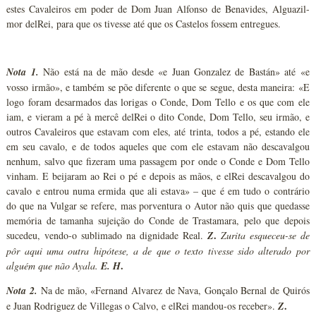
estes Cavaleiros em poder de Dom Juan Alfonso de Benavides, Alguazil-
mor delRei, para que os tivesse até que os Castelos fossem entregues.
Nota 1.
Não está na de mão desde «e Juan Gonzalez de Bastán» até «e
vosso irmão», e também se põe diferente o que se segue, desta maneira: «E
logo foram desarmados das lorigas o Conde, Dom Tello e os que com ele
iam, e vieram a pé à mercê delRei o dito Conde, Dom Tello, seu irmão, e
outros Cavaleiros que estavam com eles, até trinta, todos a pé, estando ele
em seu cavalo, e de todos aqueles que com ele estavam não descavalgou
nenhum, salvo que fizeram uma passagem por onde o Conde e Dom Tello
vinham. E beijaram ao Rei o pé e depois as mãos, e elRei descavalgou do
cavalo e entrou numa ermida que ali estava» – que é em tudo o contrário
do que na Vulgar se refere, mas porventura o Autor não quis que quedasse
memória de tamanha sujeição do Conde de Trastamara, pelo que depois
.
sucedeu, vendo-o sublimado na dignidade Real.
Z
Zurita esqueceu-se de
pôr aqui uma outra hipótese, a de que o texto tivesse sido alterado por
.
alguém que não Ayala.
E. H
Nota 2.
Na de mão, «Fernand Alvarez de Nava, Gonçalo Bernal de Quirós
.
e Juan Rodriguez de Villegas o Calvo, e elRei mandou-os receber».
Z