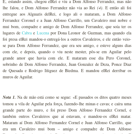
E, estando assim, chegou elRei e viu a Dom Alfonso Ferrandez, mas não
lhe falou, e Dom Alfonso Ferrandez não via ao Rei
(4)
. E então ali foi
entregue aos Alguazis delRei, e logo ali o mataram, a Dom Alfonso
Ferrandez Coronel e a Juan Alfonso Carrillo, um Cavaleiro mui nobre e
mui bom, compadre e amigo de Dom Alfonso Ferrandez, que soía ter os
lugares de
Cabra
e
Lucena
por Dona Leonor de Guzman, mas quando ela
foi presa elRei mandou-o entregá-los a outros Cavaleiros, e ele então veio-
se para Dom Alfonso Ferrandez, que era seu amigo, e esteve alguns dias
com ele, e depois, quando o viu neste mester, pôs-se em Aguilar pelo
grande amor que havia com ele. E mataram esse dia Pero Coronel,
sobrinho de Dom Alfonso Ferrandez, Juan Gonzalez de Deza, Ponce Diaz
de Quesada e Rodrigo Iñiguez de Biedma. E mandou elRei derribar os
muros de Aguilar.
Nota 1.
Na de mão está como se segue: «E passados os ditos quatro meses
tomou a vila de Aguilar pela força, fazendo-lhe minas e cavas; e caíra uma
grande parte do muro, e foi preso Dom Alfonso Fernandez Cornel, e
também outros Cavaleiros que aí estavam, e mandou-os elRei matar.
Mataram aí Dom Alfonso Fernandez Cornel e Juan Alfonso Carrillo, que
era um Cavaleiro mui bom – amigo e compadre de Dom Alfonso