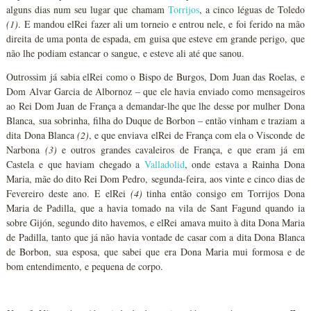
alguns dias num seu lugar que chamam
Torrijos
, a cinco léguas de Toledo
(1)
. E mandou elRei fazer ali um torneio e entrou nele, e foi ferido na mão
direita de uma ponta de espada, em guisa que esteve em grande perigo, que
não lhe podiam estancar o sangue, e esteve ali até que sanou.
Outrossim já sabia elRei como o Bispo de Burgos, Dom Juan das Roelas, e
Dom Alvar Garcia de Albornoz – que ele havia enviado como mensageiros
ao Rei Dom Juan de França a demandar-lhe que lhe desse por mulher Dona
Blanca, sua sobrinha, filha do Duque de Borbon – então vinham e traziam a
dita Dona Blanca
(2)
, e que enviava elRei de França com ela o Visconde de
Narbona
(3)
e outros grandes cavaleiros de França, e que eram já em
Castela e que haviam chegado a
Valladolid
, onde estava a Rainha Dona
Maria, mãe do dito Rei Dom Pedro, segunda-feira, aos vinte e cinco dias de
Fevereiro deste ano. E elRei
(4)
tinha então consigo em Torrijos Dona
Maria de Padilla, que a havia tomado na vila de Sant Fagund quando ia
sobre Gijón, segundo dito havemos, e elRei amava muito à dita Dona Maria
de Padilla, tanto que já não havia vontade de casar com a dita Dona Blanca
de Borbon, sua esposa, que sabei que era Dona Maria mui formosa e de
bom entendimento, e pequena de corpo.