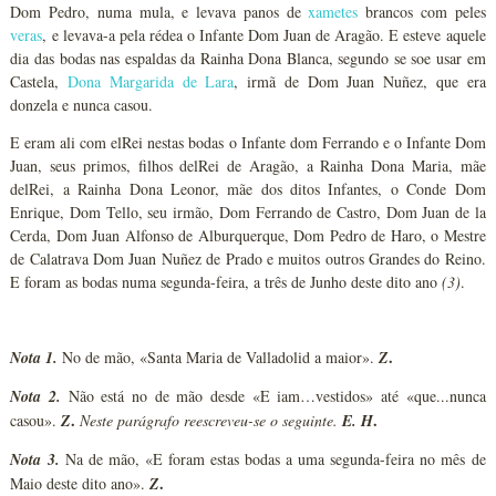
Dom Pedro, numa mula, e levava panos de
xametes
brancos com peles
veras
, e levava-a pela rédea o Infante Dom Juan de Aragão. E esteve aquele
dia das bodas nas espaldas da Rainha Dona Blanca, segundo se soe usar em
Castela,
Dona Margarida de Lara
, irmã de Dom Juan Nuñez, que era
donzela e nunca casou.
E eram ali com elRei nestas bodas o Infante dom Ferrando e o Infante Dom
Juan, seus primos, filhos delRei de Aragão, a Rainha Dona Maria, mãe
delRei, a Rainha Dona Leonor, mãe dos ditos Infantes, o Conde Dom
Enrique, Dom Tello, seu irmão, Dom Ferrando de Castro, Dom Juan de la
Cerda, Dom Juan Alfonso de Alburquerque, Dom Pedro de Haro, o Mestre
de Calatrava Dom Juan Nuñez de Prado e muitos outros Grandes do Reino.
E foram as bodas numa segunda-feira, a três de Junho deste dito ano
(3)
.
.
Nota 1.
No de mão, «Santa Maria de Valladolid a maior».
Z
Nota 2.
Não está no de mão desde «E iam…vestidos» até «que...nunca
.
.
casou».
Z
Neste parágrafo reescreveu-se o seguinte.
E. H
Nota 3.
Na de mão, «E foram estas bodas a uma segunda-feira no mês de
.
Maio deste dito ano».
Z