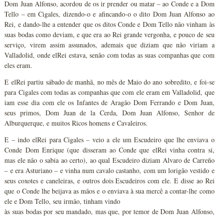
Dom Juan Alfonso, acordou de os ir prender ou matar – ao Conde e a Dom
Tello – em Cigales, dizendo-o e afincando-o o dito Dom Juan Alfonso ao
Rei, e dando-lhe a entender que os ditos Conde e Dom Tello não vinham às
suas bodas como deviam, e que era ao Rei grande vergonha, e pouco de seu
serviço, virem assim assunados, ademais que diziam que não viriam a
Valladolid, onde elRei estava, senão com todas as suas companhas que com
eles eram.
E elRei partiu sábado de manhã, no mês de Maio do ano sobredito, e foi-se
para Cigales com todas as companhas que com ele eram em Valladolid, que
iam esse dia com ele os Infantes de Aragão Dom Ferrando e Dom Juan,
seus primos, Dom Juan de la Cerda, Dom Juan Alfonso, Senhor de
Alburquerque, e muitos Ricos homens e Cavaleiros.
E – indo elRei para Cigales – veio a ele um Escudeiro que lhe enviava o
Conde Dom Enrique (que disseram ao Conde que elRei vinha contra si,
mas ele não o sabia ao certo), ao qual Escudeiro diziam Alvaro de Carreño
– e era Asturiano – e vinha num cavalo castanho, com um lorigão vestido e
seus coxotes e caneleiras, e outros dois Escudeiros com ele. E disse ao Rei
que o Conde lhe beijava as mãos e o enviava à sua mercê a contar-lhe como
ele e Dom Tello, seu irmão, tinham vindo
às suas bodas por seu mandado, mas que, por temor de Dom Juan Alfonso,