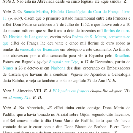
.
Nota 1.
Não está na Abreviada desde «a cinco léguas» até «que sanou».
Z
Nota 2.
Os
Sancta Martha
,
História Genealógica da Casa de França, livro
11
(p. 809)
, dizem que o primeiro tratado matrimonial entre esta Princesa e
elRei Dom Pedro se celebrou a 7 de Julho de 1352, e que houve outro a 10
do mesmo mês em que se lhe fixou o dote de trezentos mil
florins de ouro
.
Na
História de Languedoc
, escrita pelos
Padres de S. Mauro
,
acrescenta-se
que
elRei de França lhe deu vinte e cinco mil florins de ouro sobre as
rendas da
senescalia de Beaucaire
em obséquio a este casamento. Ao fim do
ano atravessou por a dita senescalia para vir à Espanha pelo
Rosellon
.
Estava em Bagnols
(quiçá
Bagnols-sur-Cèze
)
a 17 de Dezembro, partiu de
Nimes
a 26 e deteve-se em
Narbona
dez dias, esperando os Embaixadores
de Castela que haviam de a conduzir. Veja-se no Apêndice a Genealogia
.
desta Rainha, e veja-se também a nota ao capítulo 27 do Ano IV.
E
.
Nota 3.
Almerico VIII.
E
A
Wikipédia em francês
chama-lhe «Aymeri VI»
.
ou «
Amaury IX
».
E. H
Nota 4.
Na Abreviada, «E elRei tinha então consigo Dona Maria de
Padilla, que a havia tomado no Arraial sobre Gijón, segundo dito havemos,
e elRei amava muito à dita Dona Maria de Padilla, tanto que não havia
vontade de se ir casar com a dita Dona Blanca de Borbon. E era Dona
.
Maria mui formosa e de bom entendimento, e pequena de corpo».