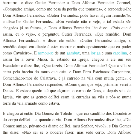
barreiras, e disse Gutier Ferrandez a Dom Alfonso Ferrandez Coronel,
«Compadre amigo, como me pesa da porfia que tomastes», e respondeu-lhe
Dom Alfonso Ferrandez, «Gutier Ferrandez, pode haver algum remédio?»,
e disse-lhe Gutier Ferrandez, «Em verdade não o vejo, a tal estado são
chegados já os feitos», e Dom Alfonso Ferrandez lhe disse, «Pois que é
assim, eu o vejo», e perguntou Gutier Ferrandez, «Que remédio, Dom
Alfonso Ferrandez?», e disse ele então, «Gutier Ferrandez amigo, o
remédio daqui em diante é este: morrer o mais apostamente que eu puder
como Cavaleiro». E
armou-se
de um
gambax
, uma
loriga
e uma
capelina
, e
assim foi a ouvir Missa. E, estando na Igreja, chegou a ele um seu
Escudeiro e disse-lhe, «Que fazeis, Dom Alfonso Ferrandez? Que a vila se
entra pela brecha do muro que caiu, e Dom Pero Estebanez Carpentero,
Comendador-mor de Calatrava, é já entrado na vila com muita gente», e
Dom Alfonso Ferrandez respondeu, «Como quer que seja, primeiro verei a
Deus». E esteve quedo até que alçaram o corpo de Deus, e depois saiu da
Igreja, viu que as gentes delRei eram já entradas na vila e pôs-se numa
torre da vila armado como estava.
E chegou aí então Dia Gomez de Toledo – que era caudilho dos Escudeiros
do corpo delRei – e, quando o viu, Dom Alfonso Ferrandez disse-lhe, «Dia
Gomez amigo, pôr-me-eis diante delRei, meu Senhor, vivo?», e Dia Gomez
lhe disse: «Não sei se o poderei fazer, mas sede certo, Dom Alfonso