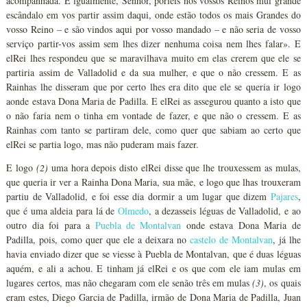
acompanhada. E igualmente, Senhor, poríeis nos vossos Reinos mui grande
escândalo em vos partir assim daqui, onde estão todos os mais Grandes do
vosso Reino – e são vindos aqui por vosso mandado – e não seria de vosso
serviço partir-vos assim sem lhes dizer nenhuma coisa nem lhes falar». E
elRei lhes respondeu que se maravilhava muito em elas crerem que ele se
partiria assim de Valladolid e da sua mulher, e que o não cressem. E as
Rainhas lhe disseram que por certo lhes era dito que ele se queria ir logo
aonde estava Dona Maria de Padilla. E elRei as assegurou quanto a isto que
o não faria nem o tinha em vontade de fazer, e que não o cressem. E as
Rainhas com tanto se partiram dele, como quer que sabiam ao certo que
elRei se partia logo, mas não puderam mais fazer.
E logo
(2)
uma hora depois disto elRei disse que lhe trouxessem as mulas,
que queria ir ver a Rainha Dona Maria, sua mãe, e logo que lhas trouxeram
partiu de Valladolid, e foi esse dia dormir a um lugar que dizem
Pajares
,
que é uma aldeia para lá de
Olmedo
, a dezasseis léguas de Valladolid, e ao
outro dia foi para a
Puebla de Montalvan
onde estava Dona Maria de
Padilla, pois, como quer que ele a deixara no
castelo de Montalvan
, já lhe
havia enviado dizer que se viesse à Puebla de Montalvan, que é duas léguas
aquém, e ali a achou. E tinham já elRei e os que com ele iam mulas em
lugares certos, mas não chegaram com ele senão três em mulas
(3)
, os quais
eram estes, Diego Garcia de Padilla, irmão de Dona Maria de Padilla, Juan