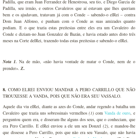
Padilla, que eram Juan Ferrandez de Henestrosa, seu tio, e Diego Garcia de
Padilla, seu irmão, e outros Cavaleiros que aí estavam que lhes queriam
bem e os ajudavam, tratavam já com o Conde – sabendo-o elRei – contra
Dom Juan Alfonso, e punham com o Conde as suas amizades quanto
podiam. E o que trazia estas preitesias entre eles era um Cavaleiro do
Conde e diziam-no Juan Gonzalez de Bazán, e havia estado antes disto três
meses na Corte delRei, trazendo todas estas preitesias e sabendo-o elRei.
Nota 1.
Na de mão, «não havia vontade de matar o Conde, nem de o
.
prender».
Z
8.
COMO ELREI ENVIOU MANDAR A PERO CARRILLO QUE NÃO
TROUXESSE A VANDA, POIS QUE NÃO ERA SEU VASSALO.
Aquele dia viu elRei, diante as azes do Conde, andar regendo a batalha um
Cavaleiro que trazia uns sobressinais vermelhos
(
1
)
com
Vanda de ouro
, e
perguntou quem era, e disseram-lhe alguns dos seus, que o conheciam, que
era Pero Carrillo. E elRei enviou a ele um seu Donzel
(2)
, e mandou-lhe
que dissesse a Pero Carrillo, pois que não era seu Vassalo, que não havia