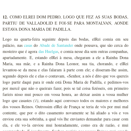
12.
COMO ELREI DOM PEDRO, LOGO QUE FEZ AS SUAS BODAS,
PARTIU DE VALLADOLID E FOI-SE PARA MONTALVAN, AONDE
ESTAVA DONA MARIA DE PADILLA.
Logo na quarta-feira seguinte depois das bodas, elRei comia em seu
palácio, nas
casas
do
Abade de Santander
onde pousava, que são cerca do
mosteiro que é agora
das Huelgas
, e comia nesse dia sem outras companhas,
apartadamente. E, estando elRei à mesa, chegaram a ele a Rainha Dona
Maria, sua mãe, e a Rainha Dona Leonor, sua tia, chorando, e elRei
levantou-se da mesa e elas falaram à parte com ele; e disseram-lhe assim,
segundo depois ele e elas o contavam, «Senhor, a nós é dito que vos quereis
logo partir daqui para ir onde está Dona Maria de Padilla, e pedimos-vos
por mercê que não o queirais fazer, pois se tal coisa fizésseis, em primeiro
faríeis nisso mui pouco em vossa honra, ao deixar assim a vossa mulher
logo que casastes
(1)
, estando aqui convosco todos os maiores e melhores
dos vossos Reinos. Outrossim elRei de França se teria de vós por mui mal
contente, que por o dito casamento novamente se há aliado a vós e vos
enviou esta sua sobrinha, a qual vós lhe enviastes demandar para casar com
ela, e ele vo-la enviou mui honradamente, como era de razão, e mui