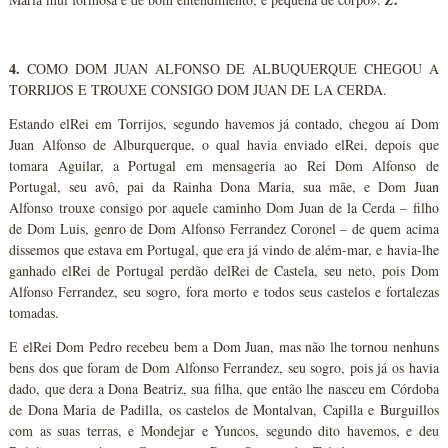
Z
4.
COMO DOM JUAN ALFONSO DE ALBUQUERQUE CHEGOU A
TORRIJOS E TROUXE CONSIGO DOM JUAN DE LA CERDA.
Estando elRei em Torrijos, segundo havemos já contado, chegou aí Dom
Juan Alfonso de Alburquerque, o qual havia enviado elRei, depois que
tomara Aguilar, a Portugal em mensageria ao Rei Dom Alfonso de
Portugal, seu avô, pai da Rainha Dona Maria, sua mãe, e Dom Juan
Alfonso trouxe consigo por aquele caminho Dom Juan de la Cerda – filho
de Dom Luis, genro de Dom Alfonso Ferrandez Coronel – de quem acima
dissemos que estava em Portugal, que era já vindo de além-mar, e havia-lhe
ganhado elRei de Portugal perdão delRei de Castela, seu neto, pois Dom
Alfonso Ferrandez, seu sogro, fora morto e todos seus castelos e fortalezas
tomadas.
E elRei Dom Pedro recebeu bem a Dom Juan, mas não lhe tornou nenhuns
bens dos que foram de Dom Alfonso Ferrandez, seu sogro, pois já os havia
dado, que dera a Dona Beatriz, sua filha, que então lhe nasceu em Córdoba
de Dona Maria de Padilla, os castelos de Montalvan, Capilla e Burguillos
com as suas terras, e Mondejar e Yuncos, segundo dito havemos, e deu