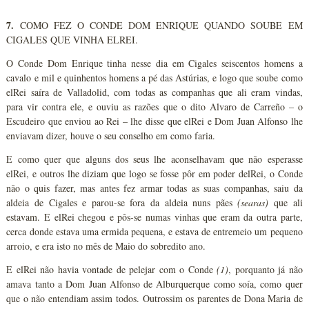
7.
COMO FEZ O CONDE DOM ENRIQUE QUANDO SOUBE EM
CIGALES QUE VINHA ELREI.
O Conde Dom Enrique tinha nesse dia em Cigales seiscentos homens a
cavalo e mil e quinhentos homens a pé das Astúrias, e logo que soube como
elRei saíra de Valladolid, com todas as companhas que ali eram vindas,
para vir contra ele, e ouviu as razões que o dito Alvaro de Carreño – o
Escudeiro que enviou ao Rei – lhe disse que elRei e Dom Juan Alfonso lhe
enviavam dizer, houve o seu conselho em como faria.
E como quer que alguns dos seus lhe aconselhavam que não esperasse
elRei, e outros lhe diziam que logo se fosse pôr em poder delRei, o Conde
não o quis fazer, mas antes fez armar todas as suas companhas, saiu da
aldeia de Cigales e parou-se fora da aldeia nuns pães
(searas)
que ali
estavam. E elRei chegou e pôs-se numas vinhas que eram da outra parte,
cerca donde estava uma ermida pequena, e estava de entremeio um pequeno
arroio, e era isto no mês de Maio do sobredito ano.
E elRei não havia vontade de pelejar com o Conde
(1)
, porquanto já não
amava tanto a Dom Juan Alfonso de Alburquerque como soía, como quer
que o não entendiam assim todos. Outrossim os parentes de Dona Maria de