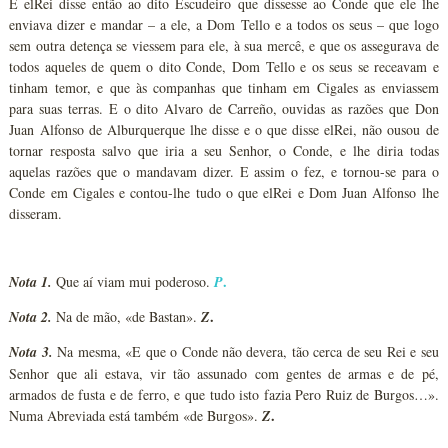
E elRei disse então ao dito Escudeiro que dissesse ao Conde que ele lhe
enviava dizer e mandar – a ele, a Dom Tello e a todos os seus – que logo
sem outra detença se viessem para ele, à sua mercê, e que os assegurava de
todos aqueles de quem o dito Conde, Dom Tello e os seus se receavam e
tinham temor, e que às companhas que tinham em Cigales as enviassem
para suas terras. E o dito Alvaro de Carreño, ouvidas as razões que Don
Juan Alfonso de Alburquerque lhe disse e o que disse elRei, não ousou de
tornar resposta salvo que iria a seu Senhor, o Conde, e lhe diria todas
aquelas razões que o mandavam dizer. E assim o fez, e tornou-se para o
Conde em Cigales e contou-lhe tudo o que elRei e Dom Juan Alfonso lhe
disseram.
.
Nota 1.
Que aí viam mui poderoso.
P
.
Nota 2.
Na de mão, «de Bastan».
Z
Nota 3.
Na mesma, «E que o Conde não devera, tão cerca de seu Rei e seu
Senhor que ali estava, vir tão assunado com gentes de armas e de pé,
armados de fusta e de ferro, e que tudo isto fazia Pero Ruiz de Burgos…».
.
Numa Abreviada está também «de Burgos».
Z