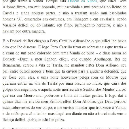
por que trazer a Vanda. Porque esta
Ordem da Vanda
, que elRei Dom
Alfonso fizera, era mui honrada, mui escolhida e mui preciada no Reino de
Castela e ainda noutras partes, e não a traziam senão mui escolhidos
homens
(3)
, esmerados em costumes, em linhagem e em cavalaria, sendo
Vassalos delRei ou do Infante, seu filho, primogénito herdeiro, e não a
haviam por outra maneira.
E o Donzel delRei chegou a Pero Carrillo e disse-lhe o que elRei lhe havia
dito que lhe dissesse. E logo Pero Carrillo tirou os sobressinais que trazia –
e eram de um pano colorado com uma Vanda de ouro – e disse assim ao
Donzel: «Dizei a meu Senhor, elRei, que quando Abulhacen, Rei de
Benamarin, cercou a vila de Tarifa, me mandou elRei Dom Alfonso, seu
pai, entre outros nobres e bons que lá enviou para a ajudar a defender, que
eu fosse com eles, e uma noite houvemos peleja com os Mouros que
queriam entrar na vila de Tarifa por uma brecha no muro, que caíra dos
golpes dos engenhos, e aquela noite morreu ali o Senhor dos Montes claros,
que era um Mouro mui poderoso e tinha ali muitas gentes. E logo daí a
quinze dias me enviou meu Senhor, elRei Dom Alfonso, que Deus perdoe,
estas sobrevestes do seu corpo, e me enviou mandar que trouxesse a Vanda,
e de então para cá a tenho, mas daqui em diante eu não a trarei mais sem a
licença delRei, pois que não lhe praz».