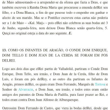
de Maio admoestando-o a arrepender-se da ofensa que fazia a Deus, e que
também escreveu à Rainha Dona Maria que procurasse a emenda delRei seu
filho, e a Dona Blanca, a fim de que pusesse todo o empenho em ganhar o
afecto de seu marido. Mas se o Pontífice escreveu estas cartas não poderia
ser a 1 de Maio – «Kal. Maij» – pois elRei não celebrou as suas bodas até 3
de Junho, segunda-feira, nem deixou Dona Blanca senão quarta-feira, 5.
.
Quiçá no original esteja a data do ano seguinte.
E
13.
COMO OS INFANTES DE ARAGÃO, O CONDE DOM ENRIQUE,
DOM TELLO E DOM JUAN DE LA CERDA SE FORAM EM PÓS
DELREI.
Logo aos dois dias que elRei partiu de Valladolid, partiram o Conde Dom
Enrique, Dom Tello, seu irmão, e Dom Juan de la Cerda, filho de Dom
Luis, e foram em pós delRey, e ao outro dia partiram os Infantes de
Aragão, primos delRei, os quais eram Dom Ferrando, Marquês de
Tortosa
e
Senhor de
Alvarracin
, e Dom Juan, seu irmão, e todos estes eram então
amigos dos parentes de Dona Maria de Padilla, para fazer prazer ao Rei, e
todos eram contra Dom Juan Alfonso de Alburquerque.
Outrossim Dom Ferrando de Castro, que viera às bodas delRei, desde que