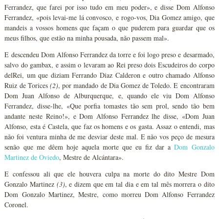
Ferrandez, que farei por isso tudo em meu poder», e disse Dom Alfonso
Ferrandez, «pois levai-me lá convosco, e rogo-vos, Dia Gomez amigo, que
mandeis a vossos homens que façam o que puderem para guardar que os
meus filhos, que estão na minha pousada, não passem mal».
E descendeu Dom Alfonso Ferrandez da torre e foi logo preso e desarmado,
salvo do gambax, e assim o levaram ao Rei preso dois Escudeiros do corpo
delRei, um que diziam Ferrando Diaz Calderon e outro chamado Alfonso
Ruiz de Torices
(2)
, por mandado de Dia Gomez de Toledo. E encontraram
Dom Juan Alfonso de Alburquerque, e, quando ele viu Dom Alfonso
Ferrandez, disse-lhe, «Que porfia tomastes tão sem prol, sendo tão bem
andante neste Reino!», e Dom Alfonso Ferrandez lhe disse, «Dom Juan
Alfonso, esta é Castela, que faz os homens e os gasta. Assaz o entendi, mas
não foi ventura minha de me desviar deste mal. E não vos peço de mesura
senão que me dêem hoje aquela morte que eu fiz dar a
Dom Gonzalo
Martinez de Oviedo
, Mestre de Alcántara».
E confessou ali que ele houvera culpa na morte do dito Mestre Dom
Gonzalo Martinez
(3)
, e dizem que em tal dia e em tal mês morrera o dito
Dom Gonzalo Martinez, Mestre, como morreu Dom Alfonso Ferrandez
Coronel.