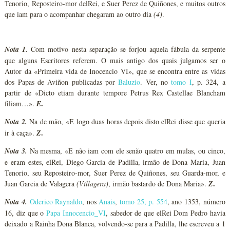
Tenorio, Reposteiro-mor delRei, e Suer Perez de Quiñones, e muitos outros
que iam para o acompanhar chegaram ao outro dia
(4)
.
Nota 1.
Com motivo nesta separação se forjou aquela fábula da serpente
que alguns Escritores referem. O mais antigo dos quais julgamos ser o
Autor da «Primeira vida de Inocencio VI», que se encontra entre as vidas
dos Papas de Aviñon publicadas por
Baluzio
. Ver, no
tomo I
, p. 324, a
partir de «Dicto etiam durante tempore Petrus Rex Castellae Blancham
.
filiam…».
E
Nota 2.
Na de mão, «E logo duas horas depois disto elRei disse que queria
.
ir à caça».
Z
Nota 3.
Na mesma, «E não iam com ele senão quatro em mulas, ou cinco,
e eram estes, elRei, Diego Garcia de Padilla, irmão de Dona Maria, Juan
Tenorio, seu Reposteiro-mor, Suer Perez de Quiñones, seu Guarda-mor, e
.
Juan Garcia de Valagera
(Villagera)
, irmão bastardo de Dona Maria».
Z
Nota 4.
Oderico Raynaldo
, nos
Anais
,
tomo 25, p. 554
, ano 1353, número
16, diz que o
Papa Innocencio_VI
, sabedor de que elRei Dom Pedro havia
deixado a Rainha Dona Blanca, volvendo-se para a Padilla, lhe escreveu a 1