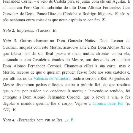
Fernandez Cornel – e veio de Castela para se juntar com ele em Aguilar. E
aí mataram Pero Cornel, sobrinho do dito Dom Alfonso Fernandez, Juan
Gonzalez de Deça, Ponce Diaz de Córdoba e Rodrigo Iñiguez». E não se
.
põe nenhuma outra coisa das que neste capítulo se contêm.
Z
.
Nota 2.
Impressas, «Turces».
E
Nota 3.
Outros chamam-no Dom Gonzalo Nuñez. Dona Leonor de
Guzman, anojada com este Mestre, acusou-o ante elRei Dom Alonso XI de
que falava mal da sua Real pessoa e dizia muitas afrontas contra ela,
atestando-o com Cavaleiros émulos do Mestre, um dos quais seria talvez
Dom Alonso Fernandez Coronel. Chamou-o elRei à sua corte, mas o
Mestre, receoso de que o queriam prender, fez-se forte nos seus castelos e,
por último, no de
Valencia de Alcántara
, onde o cercou elRei. As gentes do
Mestre dispararam pedras e flechas contra o próprio Rei, do que resultou
que o deu por traidor e o condenou à morte; e, havendo-se rendido, foi
entregue a Dom Alonso Fernandez Coronel, que o levou à vila, o fez
degolar e mandou queimar-lhe o corpo. Veja-se a
Crónica deste Rei
(p.
.
377)
.
E
.
Nota 4.
«Ferrandez bem viu ao Rei…».
P