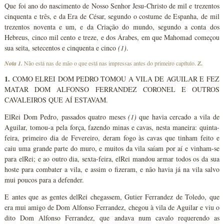
Que foi ano do nascimento de Nosso Senhor Jesu-Christo de mil e trezentos
cinquenta e três, e da Era de César, segundo o costume de Espanha, de mil
trezentos noventa e um, e da Criação do mundo, segundo a conta dos
Hebreus, cinco mil cento e treze, e dos Árabes, em que Mahomad começou
sua seita, setecentos e cinquenta e cinco
(1)
.
Nota 1.
Não está nas de mão o que está nas impressas antes do primeiro capítulo.
Z
.
1.
COMO ELREI DOM PEDRO TOMOU A VILA DE AGUILAR E FEZ
MATAR DOM ALFONSO FERRANDEZ CORONEL E OUTROS
CAVALEIROS QUE AÍ ESTAVAM.
ElRei Dom Pedro, passados quatro meses
(1)
que havia cercado a vila de
Aguilar, tomou-a pela força, fazendo minas e cavas, nesta maneira: quinta-
feira, primeiro dia de Fevereiro, deram fogo às cavas que tinham feito e
caiu uma grande parte do muro, e muitos da vila saíam por aí e vinham-se
para elRei; e ao outro dia, sexta-feira, elRei mandou armar todos os da sua
hoste para combater a vila, e assim o fizeram, e não havia já na vila salvo
mui poucos para a defender.
E antes que as gentes delRei chegassem, Gutier Ferrandez de Toledo, que
era mui amigo de Dom Alfonso Ferrandez, chegou à vila de Aguilar e viu o
dito Dom Alfonso Ferrandez, que andava num cavalo requerendo as