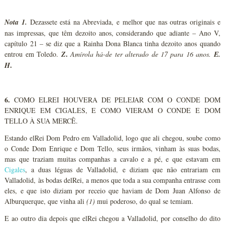
Nota 1.
Dezassete está na Abreviada, e melhor que nas outras originais e
nas impressas, que têm dezoito anos, considerando que adiante – Ano V,
capítulo 21 – se diz que a Rainha Dona Blanca tinha dezoito anos quando
.
entrou em Toledo.
Z
Amírola há-de ter alterado de 17 para 16 anos.
E.
.
H
6.
COMO ELREI HOUVERA DE PELEJAR COM O CONDE DOM
ENRIQUE EM CIGALES, E COMO VIERAM O CONDE E DOM
TELLO À SUA MERCÊ.
Estando elRei Dom Pedro em Valladolid, logo que ali chegou, soube como
o Conde Dom Enrique e Dom Tello, seus irmãos, vinham às suas bodas,
mas que traziam muitas companhas a cavalo e a pé, e que estavam em
Cigales
, a duas léguas de Valladolid, e diziam que não entrariam em
Valladolid, às bodas delRei, a menos que toda a sua companha entrasse com
eles, e que isto diziam por receio que haviam de Dom Juan Alfonso de
Alburquerque, que vinha ali
(1)
mui poderoso, do qual se temiam.
E ao outro dia depois que elRei chegou a Valladolid, por conselho do dito