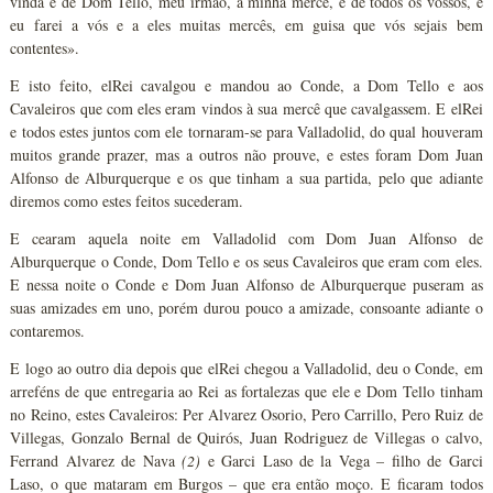
vinda e de Dom Tello, meu irmão, à minha mercê, e de todos os vossos, e
eu farei a vós e a eles muitas mercês, em guisa que vós sejais bem
contentes».
E isto feito, elRei cavalgou e mandou ao Conde, a Dom Tello e aos
Cavaleiros que com eles eram vindos à sua mercê que cavalgassem. E elRei
e todos estes juntos com ele tornaram-se para Valladolid, do qual houveram
muitos grande prazer, mas a outros não prouve, e estes foram Dom Juan
Alfonso de Alburquerque e os que tinham a sua partida, pelo que adiante
diremos como estes feitos sucederam.
E cearam aquela noite em Valladolid com Dom Juan Alfonso de
Alburquerque o Conde, Dom Tello e os seus Cavaleiros que eram com eles.
E nessa noite o Conde e Dom Juan Alfonso de Alburquerque puseram as
suas amizades em uno, porém durou pouco a amizade, consoante adiante o
contaremos.
E logo ao outro dia depois que elRei chegou a Valladolid, deu o Conde, em
arreféns de que entregaria ao Rei as fortalezas que ele e Dom Tello tinham
no Reino, estes Cavaleiros: Per Alvarez Osorio, Pero Carrillo, Pero Ruiz de
Villegas, Gonzalo Bernal de Quirós, Juan Rodriguez de Villegas o calvo,
Ferrand Alvarez de Nava
(2)
e Garci Laso de la Vega – filho de Garci
Laso, o que mataram em Burgos – que era então moço. E ficaram todos