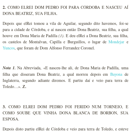
2.
COMO ELREI DOM PEDRO FOI PARA CÓRDOBA E NASCEU AÍ
DONA BEATRIZ, SUA FILHA.
Depois que elRei tomou a vila de Aguilar, segundo dito havemos, foi-se
para a cidade de Córdoba, e aí nasceu então Dona Beatriz, sua filha, a qual
houve em Dona Maria de Padilla
(1)
. E deu elRei a Dona Beatriz, sua filha,
os castelos de Montalvan, Capilla e Burguillos, o lugar de
Mondejar
e
Yuncos
, que foram de Dom Alfonso Ferrandez Coronel.
Nota 1.
Na Abreviada, «E nasceu-lhe ali, de Dona Maria de Padilla, uma
filha que disseram Dona Beatriz, a qual morreu depois em
Bayona
de
Inglaterra, segundo adiante diremos. E partiu daí e veio para terra de
.
Toledo…».
Z
3.
COMO ELREI DOM PEDRO FOI FERIDO NUM TORNEIO, E
COMO SOUBE QUE VINHA DONA BLANCA DE BORBON, SUA
ESPOSA.
Depois disto partiu elRei de Córdoba e veio para terra de Toledo, e esteve