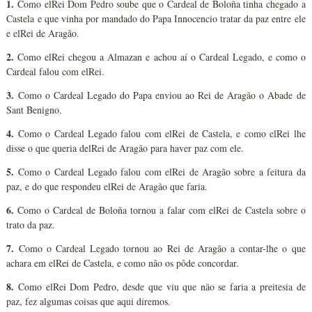
1.
Como elRei Dom Pedro soube que o Cardeal de Boloña tinha chegado a
Castela e que vinha por mandado do Papa Innocencio tratar da paz entre ele
e elRei de Aragão.
2.
Como elRei chegou a Almazan e achou aí o Cardeal Legado, e como o
Cardeal falou com elRei.
3.
Como o Cardeal Legado do Papa enviou ao Rei de Aragão o Abade de
Sant Benigno.
4.
Como o Cardeal Legado falou com elRei de Castela, e como elRei lhe
disse o que queria delRei de Aragão para haver paz com ele.
5.
Como o Cardeal Legado falou com elRei de Aragão sobre a feitura da
paz, e do que respondeu elRei de Aragão que faria.
6.
Como o Cardeal de Boloña tornou a falar com elRei de Castela sobre o
trato da paz.
7.
Como o Cardeal Legado tornou ao Rei de Aragão a contar-lhe o que
achara em elRei de Castela, e como não os pôde concordar.
8.
Como elRei Dom Pedro, desde que viu que não se faria a preitesia de
paz, fez algumas coisas que aqui diremos.