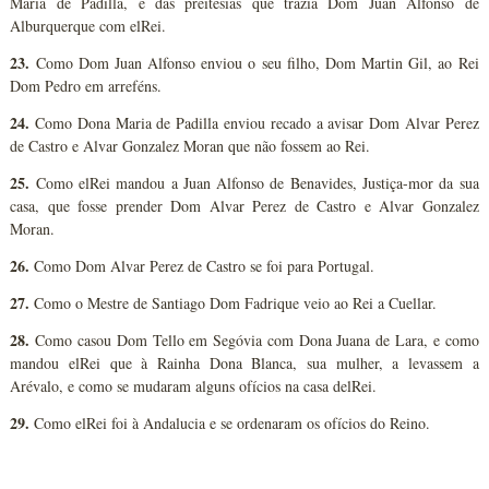
Maria de Padilla, e das preitesias que trazia Dom Juan Alfonso de
Alburquerque com elRei.
23.
Como Dom Juan Alfonso enviou o seu filho, Dom Martin Gil, ao Rei
Dom Pedro em arreféns.
24.
Como Dona Maria de Padilla enviou recado a avisar Dom Alvar Perez
de Castro e Alvar Gonzalez Moran que não fossem ao Rei.
25.
Como elRei mandou a Juan Alfonso de Benavides, Justiça-mor da sua
casa, que fosse prender Dom Alvar Perez de Castro e Alvar Gonzalez
Moran.
26.
Como Dom Alvar Perez de Castro se foi para Portugal.
27.
Como o Mestre de Santiago Dom Fadrique veio ao Rei a Cuellar.
28.
Como casou Dom Tello em Segóvia com Dona Juana de Lara, e como
mandou elRei que à Rainha Dona Blanca, sua mulher, a levassem a
Arévalo, e como se mudaram alguns ofícios na casa delRei.
29.
Como elRei foi à Andalucia e se ordenaram os ofícios do Reino.