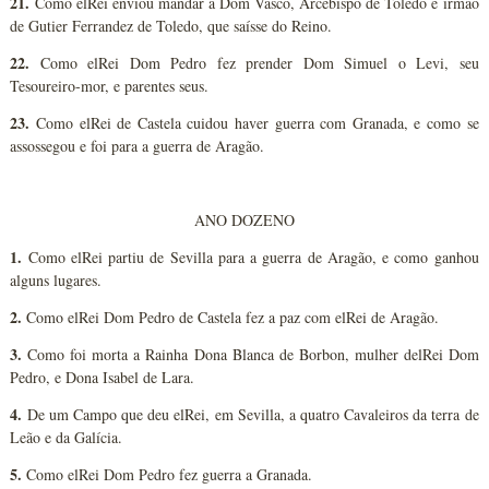
21.
Como elRei enviou mandar a Dom Vasco, Arcebispo de Toledo e irmão
de Gutier Ferrandez de Toledo, que saísse do Reino.
22.
Como elRei Dom Pedro fez prender Dom Simuel o Levi, seu
Tesoureiro-mor, e parentes seus.
23.
Como elRei de Castela cuidou haver guerra com Granada, e como se
assossegou e foi para a guerra de Aragão.
ANO DOZENO
1.
Como elRei partiu de Sevilla para a guerra de Aragão, e como ganhou
alguns lugares.
2.
Como elRei Dom Pedro de Castela fez a paz com elRei de Aragão.
3.
Como foi morta a Rainha Dona Blanca de Borbon, mulher delRei Dom
Pedro, e Dona Isabel de Lara.
4.
De um Campo que deu elRei, em Sevilla, a quatro Cavaleiros da terra de
Leão e da Galícia.
5.
Como elRei Dom Pedro fez guerra a Granada.