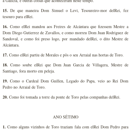
a Galícia, e outras coisas que aconteceram neste tempo.
15.
De que maneira Dom Simuel o Levi, Tesoureiro-mor delRei, fez
tesouro para elRei.
16.
Como elRei mandou aos Freires de Alcántara que fizessem Mestre a
Dom Diego Gutierrez de Zavallos, e como morreu Dom Juan Rodriguez de
Sandoval, e como foi preso logo, por mandado delRei, o dito Mestre de
Alcántara.
17.
Como elRei partiu de Morales e pôs o seu Arraial nas hortas de Toro.
18.
Como soube elRei que Dom Juan Garcia de Villagera, Mestre de
Santiago, fora morto em peleja.
19.
Como o Cardeal Dom Guillen, Legado do Papa, veio ao Rei Dom
Pedro no Arraial de Toro.
20.
Como foi tomada a torre da ponte de Toro pelas companhas delRei.
ANO SÉTIMO
1.
Como alguns vizinhos de Toro traziam fala com elRei Dom Pedro para