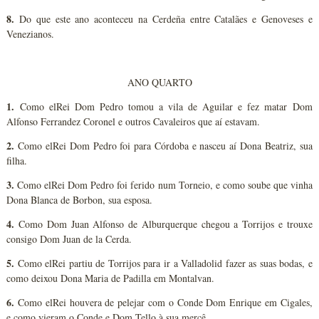
8.
Do que este ano aconteceu na Cerdeña entre Catalães e Genoveses e
Venezianos.
ANO QUARTO
1.
Como elRei Dom Pedro tomou a vila de Aguilar e fez matar Dom
Alfonso Ferrandez Coronel e outros Cavaleiros que aí estavam.
2.
Como elRei Dom Pedro foi para Córdoba e nasceu aí Dona Beatriz, sua
filha.
3.
Como elRei Dom Pedro foi ferido num Torneio, e como soube que vinha
Dona Blanca de Borbon, sua esposa.
4.
Como Dom Juan Alfonso de Alburquerque chegou a Torrijos e trouxe
consigo Dom Juan de la Cerda.
5.
Como elRei partiu de Torrijos para ir a Valladolid fazer as suas bodas, e
como deixou Dona Maria de Padilla em Montalvan.
6.
Como elRei houvera de pelejar com o Conde Dom Enrique em Cigales,
e como vieram o Conde e Dom Tello à sua mercê.