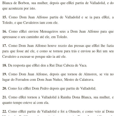
Blanca de Borbon, sua mulher, depois que elRei partiu de Valladolid, e do
que aconteceu por isto.
15.
Como Dom Juan Alfonso partiu de Valladolid e se ia para elRei, a
Toledo, e que Cavaleiros iam com ele.
16.
Como elRei enviou Mensageiros seus a Dom Juan Alfonso para que
apressasse o seu caminho até ele, em Toledo.
17.
Como Dom Juan Alfonso houve receio das pressas que elRei lhe fazia
para que fosse até ele, e como se tornou para trás e enviou ao Rei um seu
Cavaleiro a escusar-se porque não ia até ele.
18.
Da resposta que elRei deu a Rui Diaz Cabeza de Vaca.
19.
Como Dom Juan Alfonso, depois que tornou de Almorox, se viu no
lugar do Ferradon com Dom Juan Nuñez, Mestre de Calatrava.
20.
Como fez elRei Dom Pedro depois que partiu de Valladolid.
21.
Como elRei tornou a Valladolid à Rainha Dona Blanca, sua mulher, e
quanto tempo esteve aí com ela.
22.
Como elRei partiu de Valladolid e foi a Olmedo, e como veio aí Dona