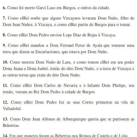
6.
Como foi morto Garci Laso em Burgos, e outros da cidade.
7.
Como elRei soube que alguns Vizcaynos levaram Dom Nuño, filho de
Dom Juan Nuñez, à Vizcaya, e como elRei partiu de Burgos para o tomar.
8.
Como elRei Dom Pedro enviou Lope Diaz de Rojas à Vizcaya.
9.
Como elRei mandou a Dom Ferrand Perez de Ayala que tomasse uma
terra que dizem as Encartaciones, que estava por Dom Nuño.
10.
Como morreu Dom Nuño de Lara, e como tomou elRei em seu poder
Dona Juana e Dona Isabel, irmãs do dito Dom Nuño, e a terra de Vizcaya e
as outras terras que eram do dito Dom Nuño.
11.
Como elRei Dom Carlos de Navarra e o Infante Dom Phelipe, seu
irmão, vieram ao Rei Dom Pedro à cidade de Burgos.
12.
Como elRei Dom Pedro fez as suas Cortes primeiras na vila de
Valladolid.
13.
Como Dom Juan Alfonso de Alburquerque queria que se partissem as
Behetrias.
14.
Em que maneira foram as Behetrias nos Reinos de Castela e de Leão.