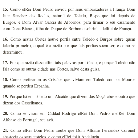
15.
Como elRei Dom Pedro enviou por seus embaixadores à França Dom
Juan Sanchez das Roelas, natural de Toledo, Bispo que foi depois de
Burgos, e Dom Alvar Garcia de Albornoz, para firmar o seu casamento
com Dona Blanca, filha do Duque de Borbon e sobrinha delRei de França.
16.
Como nestas Cortes houve porfia entre Toledo e Burgos sobre quem
falaria primeiro, e qual é a razão por que tais porfias soem ser, e como se
determinou.
17.
Por que razão disse elRei tais palavras por Toledo, e porque Toledo não
fala como as outras cidade nas Cortes, salvo desta guisa.
18.
Como preitearam os Cristãos que viviam em Toledo com os Mouros
quando se perdeu Espanha.
19.
Porque há em Toledo um Alcaide que dizem dos Moçárabes e outro que
dizem dos Castelhanos.
20.
Como se viram em Ciddad Rodrigo elRei Dom Pedro e elRei Dom
Alfonso de Portugal, seu avô.
21.
Como elRei Dom Pedro soube que Dom Alfonso Ferrandez Coronel
abastecia os seus castelos, e como elRei foi à Andalucia.