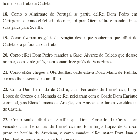
homens da frota de Castela.
18.
Como o Almirante de Portugal se partiu delRei Dom Pedro em
Cartagena, e como elRei saiu do mar, foi para Oterdesillas e mandou ir as
suas galés para Sevilla.
19.
Como fizeram as galés de Aragão desde que souberam que elRei de
Castela era já fora da sua frota.
20.
Como elRei Dom Pedro mandou a Garci Alvarez de Toledo que ficasse
no mar, com vinte galés, para tomar doze galés de Venezianos.
21.
Como elRei chegou a Oterdesillas, onde estava Dona Maria de Padilla,
e como lhe nascera dela um filho.
22.
Como Dom Ferrando de Castro, Juan Ferrandez de Henestrosa, Iñigo
Lopez de Orozco e a Mesnada delRei pelejaram com o Conde Dom Enrique
e com alguns Ricos homens de Aragão, em Araviana, e foram vencidos os
de Castela.
23.
Como soube elRei em Sevilla que Dom Ferrando de Castro fora
vencido, Juan Ferrandez de Henestrosa morto e Iñigo Lopez de Orozco
preso na batalha de Araviana, e como mandou elRei matar Dom Juan e
Dom Pedro, seus irmãos, que tinha presos.