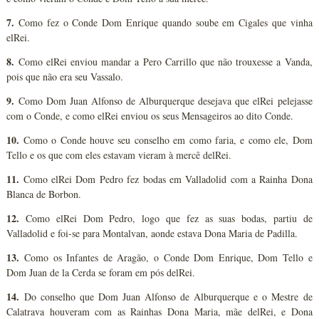
7.
Como fez o Conde Dom Enrique quando soube em Cigales que vinha
elRei.
8.
Como elRei enviou mandar a Pero Carrillo que não trouxesse a Vanda,
pois que não era seu Vassalo.
9.
Como Dom Juan Alfonso de Alburquerque desejava que elRei pelejasse
com o Conde, e como elRei enviou os seus Mensageiros ao dito Conde.
10.
Como o Conde houve seu conselho em como faria, e como ele, Dom
Tello e os que com eles estavam vieram à mercê delRei.
11.
Como elRei Dom Pedro fez bodas em Valladolid com a Rainha Dona
Blanca de Borbon.
12.
Como elRei Dom Pedro, logo que fez as suas bodas, partiu de
Valladolid e foi-se para Montalvan, aonde estava Dona Maria de Padilla.
13.
Como os Infantes de Aragão, o Conde Dom Enrique, Dom Tello e
Dom Juan de la Cerda se foram em pós delRei.
14.
Do conselho que Dom Juan Alfonso de Alburquerque e o Mestre de
Calatrava houveram com as Rainhas Dona Maria, mãe delRei, e Dona