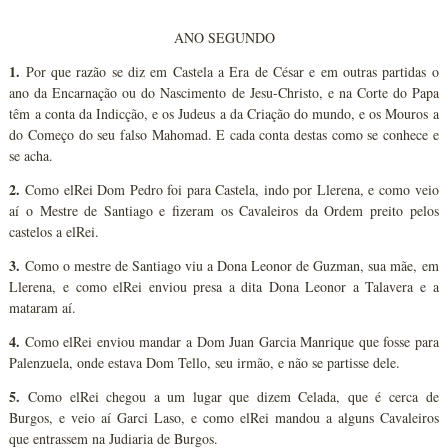
ANO SEGUNDO
1.
Por que razão se diz em Castela a Era de César e em outras partidas o
ano da Encarnação ou do Nascimento de Jesu-Christo, e na Corte do Papa
têm a conta da Indicção, e os Judeus a da Criação do mundo, e os Mouros a
do Começo do seu falso Mahomad. E cada conta destas como se conhece e
se acha.
2.
Como elRei Dom Pedro foi para Castela, indo por Llerena, e como veio
aí o Mestre de Santiago e fizeram os Cavaleiros da Ordem preito pelos
castelos a elRei.
3.
Como o mestre de Santiago viu a Dona Leonor de Guzman, sua mãe, em
Llerena, e como elRei enviou presa a dita Dona Leonor a Talavera e a
mataram aí.
4.
Como elRei enviou mandar a Dom Juan Garcia Manrique que fosse para
Palenzuela, onde estava Dom Tello, seu irmão, e não se partisse dele.
5.
Como elRei chegou a um lugar que dizem Celada, que é cerca de
Burgos, e veio aí Garci Laso, e como elRei mandou a alguns Cavaleiros
que entrassem na Judiaria de Burgos.