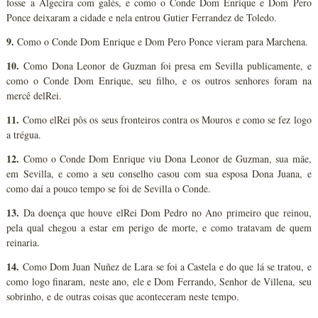
fosse a Algecira com galés, e como o Conde Dom Enrique e Dom Pero
Ponce deixaram a cidade e nela entrou Gutier Ferrandez de Toledo.
9.
Como o Conde Dom Enrique e Dom Pero Ponce vieram para Marchena.
10.
Como Dona Leonor de Guzman foi presa em Sevilla publicamente, e
como o Conde Dom Enrique, seu filho, e os outros senhores foram na
mercê delRei.
11.
Como elRei pôs os seus fronteiros contra os Mouros e como se fez logo
a trégua.
12.
Como o Conde Dom Enrique viu Dona Leonor de Guzman, sua mãe,
em Sevilla, e como a seu conselho casou com sua esposa Dona Juana, e
como daí a pouco tempo se foi de Sevilla o Conde.
13.
Da doença que houve elRei Dom Pedro no Ano primeiro que reinou,
pela qual chegou a estar em perigo de morte, e como tratavam de quem
reinaria.
14.
Como Dom Juan Nuñez de Lara se foi a Castela e do que lá se tratou, e
como logo finaram, neste ano, ele e Dom Ferrando, Senhor de Villena, seu
sobrinho, e de outras coisas que aconteceram neste tempo.