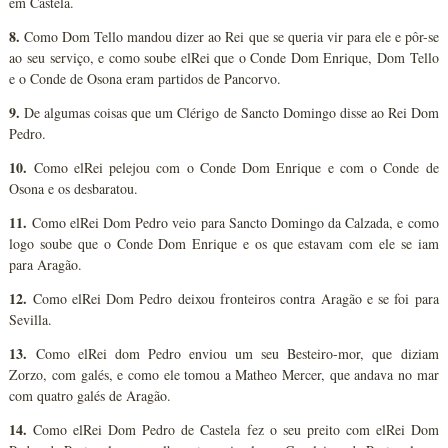
em Castela.
8.
Como Dom Tello mandou dizer ao Rei que se queria vir para ele e pôr-se
ao seu serviço, e como soube elRei que o Conde Dom Enrique, Dom Tello
e o Conde de Osona eram partidos de Pancorvo.
9.
De algumas coisas que um Clérigo de Sancto Domingo disse ao Rei Dom
Pedro.
10.
Como elRei pelejou com o Conde Dom Enrique e com o Conde de
Osona e os desbaratou.
11.
Como elRei Dom Pedro veio para Sancto Domingo da Calzada, e como
logo soube que o Conde Dom Enrique e os que estavam com ele se iam
para Aragão.
12.
Como elRei Dom Pedro deixou fronteiros contra Aragão e se foi para
Sevilla.
13.
Como elRei dom Pedro enviou um seu Besteiro-mor, que diziam
Zorzo, com galés, e como ele tomou a Matheo Mercer, que andava no mar
com quatro galés de Aragão.
14.
Como elRei Dom Pedro de Castela fez o seu preito com elRei Dom