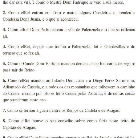
lhe dar esta vila, e como o Mestre Dom Fadrique se veio à sua mercê.
2.
Como elRei entrou em Toro e matou alguns Cavaleiros e prendeu a
Condessa Dona Juana, e o que aí aconteceu.
3.
Como elRei Dom Pedro cercou a vila de Palenzuela e o que se ordenou
ali.
4.
Como elRei, depois que tomou a Palenzuela, foi a Oterdesillas e do
torneio que se fez ali.
5.
Como o Conde Dom Enrique mandou demandar ao Rei cartas de seguro
para sair do Reino.
6.
Como elRei mandou ao Infante Dom Juan e a Diego Perez Sarmiento,
Adiantado de Castela, e a todos os das montanhas que tolhessem o caminho
ao Conde, e como por isto se foi o Conde pelas Astúrias, e de outras coisas
que sucederam neste ano.
7.
Como se tornou à guerra entre os Reinos de Castela e de Aragão.
8.
Como elRei houve o seu conselho sobre como faria neste feito do
Capitão de Aragão.
9.
Como elRei Dom Pedro mandou requerer ao Rei de Aragão, e desafiá-lo.