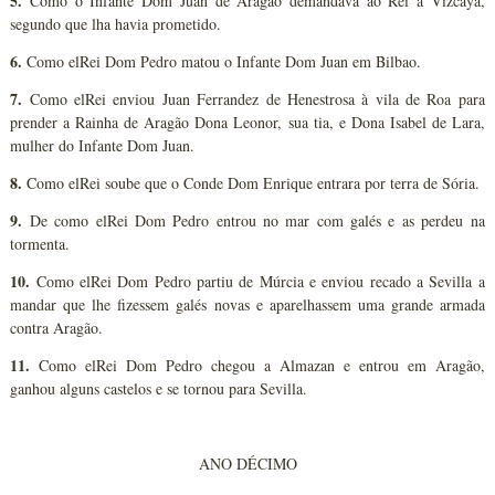
5.
Como o Infante Dom Juan de Aragão demandava ao Rei a Vizcaya,
segundo que lha havia prometido.
6.
Como elRei Dom Pedro matou o Infante Dom Juan em Bilbao.
7.
Como elRei enviou Juan Ferrandez de Henestrosa à vila de Roa para
prender a Rainha de Aragão Dona Leonor, sua tia, e Dona Isabel de Lara,
mulher do Infante Dom Juan.
8.
Como elRei soube que o Conde Dom Enrique entrara por terra de Sória.
9.
De como elRei Dom Pedro entrou no mar com galés e as perdeu na
tormenta.
10.
Como elRei Dom Pedro partiu de Múrcia e enviou recado a Sevilla a
mandar que lhe fizessem galés novas e aparelhassem uma grande armada
contra Aragão.
11.
Como elRei Dom Pedro chegou a Almazan e entrou em Aragão,
ganhou alguns castelos e se tornou para Sevilla.
ANO DÉCIMO