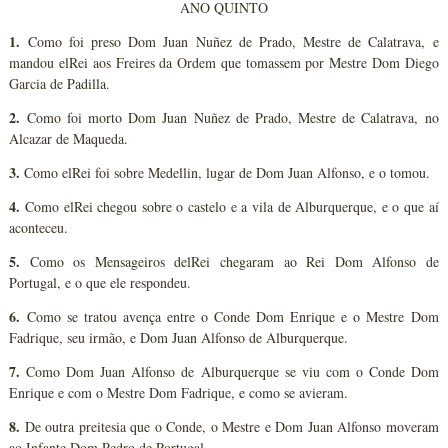
ANO QUINTO
1.
Como foi preso Dom Juan Nuñez de Prado, Mestre de Calatrava, e
mandou elRei aos Freires da Ordem que tomassem por Mestre Dom Diego
Garcia de Padilla.
2.
Como foi morto Dom Juan Nuñez de Prado, Mestre de Calatrava, no
Alcazar de Maqueda.
3.
Como elRei foi sobre Medellin, lugar de Dom Juan Alfonso, e o tomou.
4.
Como elRei chegou sobre o castelo e a vila de Alburquerque, e o que aí
aconteceu.
5.
Como os Mensageiros delRei chegaram ao Rei Dom Alfonso de
Portugal, e o que ele respondeu.
6.
Como se tratou avença entre o Conde Dom Enrique e o Mestre Dom
Fadrique, seu irmão, e Dom Juan Alfonso de Alburquerque.
7.
Como Dom Juan Alfonso de Alburquerque se viu com o Conde Dom
Enrique e com o Mestre Dom Fadrique, e como se avieram.
8.
De outra preitesia que o Conde, o Mestre e Dom Juan Alfonso moveram
ao Infante Dom Pedro de Portugal.