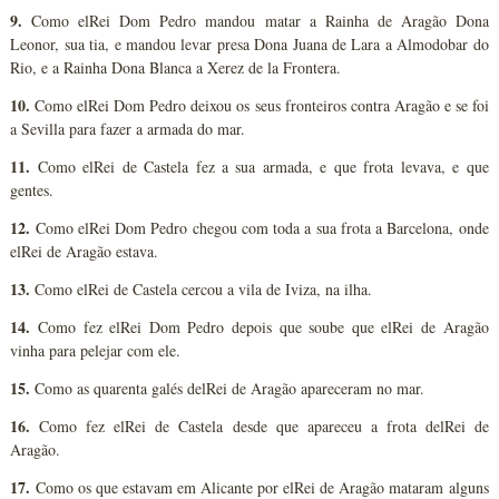
9.
Como elRei Dom Pedro mandou matar a Rainha de Aragão Dona
Leonor, sua tia, e mandou levar presa Dona Juana de Lara a Almodobar do
Rio, e a Rainha Dona Blanca a Xerez de la Frontera.
10.
Como elRei Dom Pedro deixou os seus fronteiros contra Aragão e se foi
a Sevilla para fazer a armada do mar.
11.
Como elRei de Castela fez a sua armada, e que frota levava, e que
gentes.
12.
Como elRei Dom Pedro chegou com toda a sua frota a Barcelona, onde
elRei de Aragão estava.
13.
Como elRei de Castela cercou a vila de Iviza, na ilha.
14.
Como fez elRei Dom Pedro depois que soube que elRei de Aragão
vinha para pelejar com ele.
15.
Como as quarenta galés delRei de Aragão apareceram no mar.
16.
Como fez elRei de Castela desde que apareceu a frota delRei de
Aragão.
17.
Como os que estavam em Alicante por elRei de Aragão mataram alguns