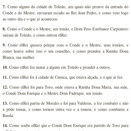
7.
Como alguns da cidade de Toledo, aos quais não prouve da entrada do
Conde e do Mestre, enviaram recado ao Rei dom Pedro, e como veio logo
ao outro dia e o que aí aconteceu.
8.
Como o Conde e o Mestre, seu irmão, e Dom Pero Estebanez Carpentero
saíram de Toledo, e como entrou elRei.
9.
Como elRei quisera pelejar com o Conde e o Mestre, seus irmãos, e
como houve sobre isso o seu conselho, e como prendeu a Rainha Dona
Blanca, sua mulher.
10.
Como elRei fez matar a alguns em Toledo e prender a outros.
11.
Como elRei foi à cidade de Cuenca, que estava alçada, e o que aí fez.
12.
Como elRei foi para Toro, onde estava a Rainha Dona Maria, sua mãe,
o Conde Dom Enrique e o Mestre Dom Fadrique, seu irmão.
13.
Como elRei partiu de Morales e foi para Valderas, a fez combater e não
a pôde tomar, e como tornou outra vez e a tomou, e como combateu a
Rueda.
14.
Como soube elRei que o Conde Dom Enrique era partido de Toro para