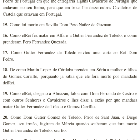
Pedro de Portugal em que lhe entregaria alguns Cavaleiros de Portugal que
andavam no seu Reino, para que em troca lhe desse outros Cavaleiros de
Castela que estavam em Portugal.
15.
Como foi morto em Sevilla Dom Pero Nuñez de Guzman.
16.
Como elRei fez matar em Alfaro a Gutier Ferrandez de Toledo, e como
prenderam Pero Ferrandez Quexada.
17.
Como Gutier Ferrandez de Toledo enviou uma carta ao Rei Dom
Pedro.
18.
De como Martin Lopez de Córdoba prendeu em Sória a mulher e filhos
de Gomez Carrillo, porquanto já sabia que ele fora morto por mandado
delRei.
19.
Como elRei, chegado a Almazan, falou com Dom Ferrando de Castro e
com outros Senhores e Cavaleiros e lhes disse a razão por que mandara
matar Gutier Ferrandez de Toledo e Gomez Carrillo.
20.
Como Dom Gutier Gomez de Toledo, Prior de Sant Juan, e Diego
Gomez, seu irmão, fugiram de Múrcia quando souberam que fora morto
Gutier Ferrandez de Toledo, seu tio.