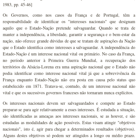
1983, pp. 45-46]
Os Governos, como nos casos da França e de Portugal, têm a
responsabilidade de identificar os "interesses nacionais" que designam
aquilo que o Estado-Nação pretende salvaguardar. Quando se trata de
manter a independência, a liberdade, garantir a segurança e o bem-estar da
nação, não oferece grande dúvidas de que se tratam de aspirações da Nação
que o Estado identifica como interesses a salvaguardar. A independência do
Estado-Nação é um interesse nacional vital ou primário. No caso da França,
no período anterior à Primeira Guerra Mundial, a recuperação dos
territórios da Alsácia-Lorena era uma aspiração nacional que o Estado não
podia identificar como interesse nacional vital já que a sobrevivência da
França enquanto Estado-Nação não era posta em causa pelo status quo
estabelecido em 1871. Tratava-se, contudo, de um interesse nacional não
vital e que os sucessivos governos franceses não tornaram nunca explícitos.
Os interesses nacionais devem ser salvaguardados e compete ao Estado
preparar-se para agir relativamente a esses interesses. É estudada a situação,
são identificadas as ameaças aos interesses nacionais, se as houver, e são
estudadas as modalidades de ação possíveis. Estas visam atingir "objetivos
nacionais", isto é, agir para chegar a determinados resultados (objetivos).
Alguns destes objetivos só podem ser atingidos a longo ou médio prazo.