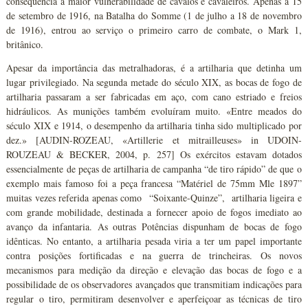
consequência a maior vulnerabilidade de cavalos e cavaleiros. Apenas a 15
de setembro de 1916, na Batalha do Somme (1 de julho a 18 de novembro
de 1916), entrou ao serviço o primeiro carro de combate, o Mark 1,
britânico.
Apesar da importância das metralhadoras, é a artilharia que detinha um
lugar privilegiado. Na segunda metade do século XIX, as bocas de fogo de
artilharia passaram a ser fabricadas em aço, com cano estriado e freios
hidráulicos. As munições também evoluíram muito. «Entre meados do
século XIX e 1914, o desempenho da artilharia tinha sido multiplicado por
dez.» [AUDIN-ROZEAU, «Artillerie et mitrailleuses» in UDOIN-
ROUZEAU & BECKER, 2004, p. 257] Os exércitos estavam dotados
essencialmente de peças de artilharia de campanha “de tiro rápido” de que o
exemplo mais famoso foi a peça francesa “Matériel de 75mm Mle 1897”
muitas vezes referida apenas como “Soixante-Quinze”, artilharia ligeira e
com grande mobilidade, destinada a fornecer apoio de fogos imediato ao
avanço da infantaria. As outras Potências dispunham de bocas de fogo
idênticas. No entanto, a artilharia pesada viria a ter um papel importante
contra posições fortificadas e na guerra de trincheiras. Os novos
mecanismos para medição da direção e elevação das bocas de fogo e a
possibilidade de os observadores avançados que transmitiam indicações para
regular o tiro, permitiram desenvolver e aperfeiçoar as técnicas de tiro