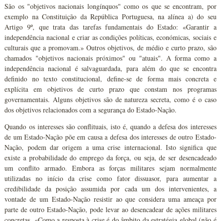
São os "objetivos nacionais longínquos" como os que se encontram, por
exemplo na Constituição da República Portuguesa, na alínea a) do seu
Artigo 9º, que trata das tarefas fundamentais do Estado: «Garantir a
independência nacional e criar as condições políticas, económicas, sociais e
culturais que a promovam.» Outros objetivos, de médio e curto prazo, são
chamados "objetivos nacionais próximos" ou "atuais". A forma como a
independência nacional é salvaguardada, para além do que se encontra
definido no texto constitucional, define-se de forma mais concreta e
explícita em objetivos de curto prazo que constam nos programas
governamentais. Alguns objetivos são de natureza secreta, como é o caso
dos objetivos relacionados com a segurança do Estado-Nação.
Quando os interesses são conflituais, isto é, quando a defesa dos interesses
de um Estado-Nação põe em causa a defesa dos interesses de outro Estado-
Nação, podem dar origem a uma crise internacional. Isto significa que
existe a probabilidade do emprego da força, ou seja, de ser desencadeado
um conflito armado. Embora as forças militares sejam normalmente
utilizadas no início da crise como fator dissuasor, para aumentar a
credibilidade da posição assumida por cada um dos intervenientes, a
vontade de um Estado-Nação resistir ao que considera uma ameaça por
parte de outro Estado-Nação, pode levar ao desencadear de ações militares
concretas. «Como a resposta à crise é do âmbito da estratégia global (não é