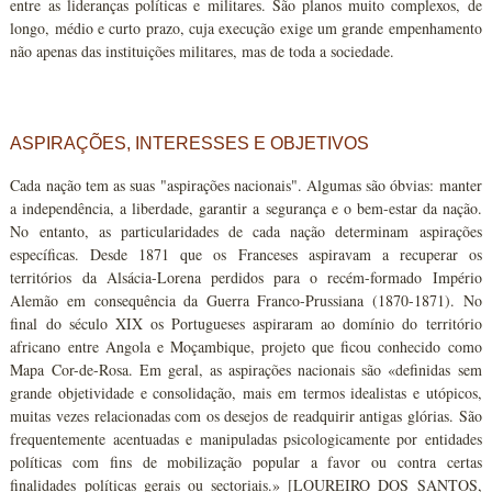
entre as lideranças políticas e militares. São planos muito complexos, de
longo, médio e curto prazo, cuja execução exige um grande empenhamento
não apenas das instituições militares, mas de toda a sociedade.
ASPIRAÇÕES, INTERESSES E OBJETIVOS
Cada nação tem as suas "aspirações nacionais". Algumas são óbvias: manter
a independência, a liberdade, garantir a segurança e o bem-estar da nação.
No entanto, as particularidades de cada nação determinam aspirações
específicas. Desde 1871 que os Franceses aspiravam a recuperar os
territórios da Alsácia-Lorena perdidos para o recém-formado Império
Alemão em consequência da Guerra Franco-Prussiana (1870-1871). No
final do século XIX os Portugueses aspiraram ao domínio do território
africano entre Angola e Moçambique, projeto que ficou conhecido como
Mapa Cor-de-Rosa. Em geral, as aspirações nacionais são «definidas sem
grande objetividade e consolidação, mais em termos idealistas e utópicos,
muitas vezes relacionadas com os desejos de readquirir antigas glórias. São
frequentemente acentuadas e manipuladas psicologicamente por entidades
políticas com fins de mobilização popular a favor ou contra certas
finalidades políticas gerais ou sectoriais.» [LOUREIRO DOS SANTOS,