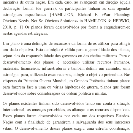
iniciativa de outra nação. Em cada caso, ao avançarem em direção àquela
declaração formal (de guerra), os participantes tinham as suas agendas
estratégicas específicas.» [HAMILTON, Richard F. «War Planning:
Obvious Needs, Not So Obvious Solutions» in HAMILTON & HERWIG,
2010, p. 1] Os planos foram desenvolvidos por forma a enquadrarem-se
nestas agendas estratégicas.
Um plano é uma definição de recursos e da forma de os utilizar para atingir
um dado objetivo. Esta definição é válida para a generalidade dos planos,
sejam eles da responsabilidade dos governos ou das chefias militares. Para o
desenvolvimento dos planos, é necessário utilizar recursos humanos,
materiais, financeiros, infraestruturas e também definir um caminho, uma
estratégia, para, utilizando esses recursos, atingir o objetivo pretendido. Nas
vésperas da Primeira Guerra Mundial, as Grandes Potências tinham planos
para fazerem face a uma ou várias hipóteses de guerra, planos que foram
desenvolvidos sobre considerações de ordem política e militar.
Os planos existentes tinham sido desenvolvidos tendo em conta a situação
internacional, as ameaças percebidas, as alianças e os recursos disponíveis.
Esses planos foram desenvolvidos por cada um dos respetivos Estados-
Nação com a finalidade de garantirem a salvaguarda dos seus interesses
vitais. O desenvolvimento desses planos exigiu uma estreita coordenação