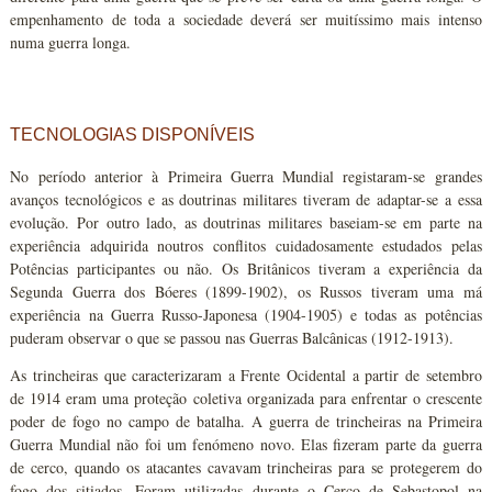
empenhamento de toda a sociedade deverá ser muitíssimo mais intenso
numa guerra longa.
TECNOLOGIAS DISPONÍVEIS
No período anterior à Primeira Guerra Mundial registaram-se grandes
avanços tecnológicos e as doutrinas militares tiveram de adaptar-se a essa
evolução. Por outro lado, as doutrinas militares baseiam-se em parte na
experiência adquirida noutros conflitos cuidadosamente estudados pelas
Potências participantes ou não. Os Britânicos tiveram a experiência da
Segunda Guerra dos Bóeres (1899-1902), os Russos tiveram uma má
experiência na Guerra Russo-Japonesa (1904-1905) e todas as potências
puderam observar o que se passou nas Guerras Balcânicas (1912-1913).
As trincheiras que caracterizaram a Frente Ocidental a partir de setembro
de 1914 eram uma proteção coletiva organizada para enfrentar o crescente
poder de fogo no campo de batalha. A guerra de trincheiras na Primeira
Guerra Mundial não foi um fenómeno novo. Elas fizeram parte da guerra
de cerco, quando os atacantes cavavam trincheiras para se protegerem do
fogo dos sitiados. Foram utilizadas durante o Cerco de Sebastopol na