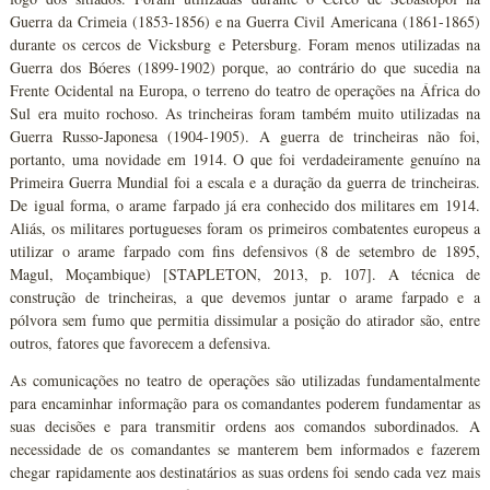
Guerra da Crimeia (1853-1856) e na Guerra Civil Americana (1861-1865)
durante os cercos de Vicksburg e Petersburg. Foram menos utilizadas na
Guerra dos Bóeres (1899-1902) porque, ao contrário do que sucedia na
Frente Ocidental na Europa, o terreno do teatro de operações na África do
Sul era muito rochoso. As trincheiras foram também muito utilizadas na
Guerra Russo-Japonesa (1904-1905). A guerra de trincheiras não foi,
portanto, uma novidade em 1914. O que foi verdadeiramente genuíno na
Primeira Guerra Mundial foi a escala e a duração da guerra de trincheiras.
De igual forma, o arame farpado já era conhecido dos militares em 1914.
Aliás, os militares portugueses foram os primeiros combatentes europeus a
utilizar o arame farpado com fins defensivos (8 de setembro de 1895,
Magul, Moçambique) [STAPLETON, 2013, p. 107]. A técnica de
construção de trincheiras, a que devemos juntar o arame farpado e a
pólvora sem fumo que permitia dissimular a posição do atirador são, entre
outros, fatores que favorecem a defensiva.
As comunicações no teatro de operações são utilizadas fundamentalmente
para encaminhar informação para os comandantes poderem fundamentar as
suas decisões e para transmitir ordens aos comandos subordinados. A
necessidade de os comandantes se manterem bem informados e fazerem
chegar rapidamente aos destinatários as suas ordens foi sendo cada vez mais