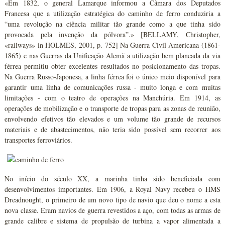
«Em 1832, o general Lamarque informou a Câmara dos Deputados
Francesa que a utilização estratégica do caminho de ferro conduziria a
“uma revolução na ciência militar tão grande como a que tinha sido
provocada pela invenção da pólvora”.» [BELLAMY, Christopher,
«railways» in HOLMES, 2001, p. 752] Na Guerra Civil Americana (1861-
1865) e nas Guerras da Unificação Alemã a utilização bem planeada da via
férrea permitiu obter excelentes resultados no posicionamento das tropas.
Na Guerra Russo-Japonesa, a linha férrea foi o único meio disponível para
garantir uma linha de comunicações russa - muito longa e com muitas
limitações - com o teatro de operações na Manchúria. Em 1914, as
operações de mobilização e o transporte de tropas para as zonas de reunião,
envolvendo efetivos tão elevados e um volume tão grande de recursos
materiais e de abastecimentos, não teria sido possível sem recorrer aos
transportes ferroviários.
No início do século XX, a marinha tinha sido beneficiada com
desenvolvimentos importantes. Em 1906, a Royal Navy recebeu o HMS
Dreadnought, o primeiro de um novo tipo de navio que deu o nome a esta
nova classe. Eram navios de guerra revestidos a aço, com todas as armas de
grande calibre e sistema de propulsão de turbina a vapor alimentada a