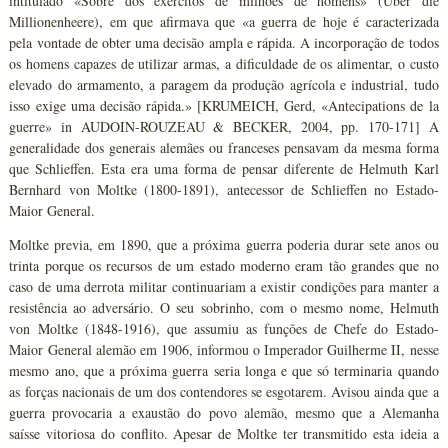
intitulado «Sobre dos exércitos de milhões de homens» (Über die
Millionenheere), em que afirmava que «a guerra de hoje é caracterizada
pela vontade de obter uma decisão ampla e rápida. A incorporação de todos
os homens capazes de utilizar armas, a dificuldade de os alimentar, o custo
elevado do armamento, a paragem da produção agrícola e industrial, tudo
isso exige uma decisão rápida.» [KRUMEICH, Gerd, «Antecipations de la
guerre» in AUDOIN-ROUZEAU & BECKER, 2004, pp. 170-171] A
generalidade dos generais alemães ou franceses pensavam da mesma forma
que Schlieffen. Esta era uma forma de pensar diferente de Helmuth Karl
Bernhard von Moltke (1800-1891), antecessor de Schlieffen no Estado-
Maior General.
Moltke previa, em 1890, que a próxima guerra poderia durar sete anos ou
trinta porque os recursos de um estado moderno eram tão grandes que no
caso de uma derrota militar continuariam a existir condições para manter a
resistência ao adversário. O seu sobrinho, com o mesmo nome, Helmuth
von Moltke (1848-1916), que assumiu as funções de Chefe do Estado-
Maior General alemão em 1906, informou o Imperador Guilherme II, nesse
mesmo ano, que a próxima guerra seria longa e que só terminaria quando
as forças nacionais de um dos contendores se esgotarem. Avisou ainda que a
guerra provocaria a exaustão do povo alemão, mesmo que a Alemanha
saísse vitoriosa do conflito. Apesar de Moltke ter transmitido esta ideia a