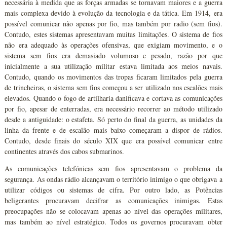
necessária à medida que as forças armadas se tornavam maiores e a guerra
mais complexa devido à evolução da tecnologia e da tática. Em 1914, era
possível comunicar não apenas por fio, mas também por radio (sem fios).
Contudo, estes sistemas apresentavam muitas limitações. O sistema de fios
não era adequado às operações ofensivas, que exigiam movimento, e o
sistema sem fios era demasiado volumoso e pesado, razão por que
inicialmente a sua utilização militar estava limitada aos meios navais.
Contudo, quando os movimentos das tropas ficaram limitados pela guerra
de trincheiras, o sistema sem fios começou a ser utilizado nos escalões mais
elevados. Quando o fogo de artilharia danificava e cortava as comunicações
por fio, apesar de enterradas, era necessário recorrer ao método utilizado
desde a antiguidade: o estafeta. Só perto do final da guerra, as unidades da
linha da frente e de escalão mais baixo começaram a dispor de rádios.
Contudo, desde finais do século XIX que era possível comunicar entre
continentes através dos cabos submarinos.
As comunicações telefónicas sem fios apresentavam o problema da
segurança. As ondas rádio alcançavam o território inimigo o que obrigava a
utilizar códigos ou sistemas de cifra. Por outro lado, as Potências
beligerantes procuravam decifrar as comunicações inimigas. Estas
preocupações não se colocavam apenas ao nível das operações militares,
mas também ao nível estratégico. Todos os governos procuravam obter