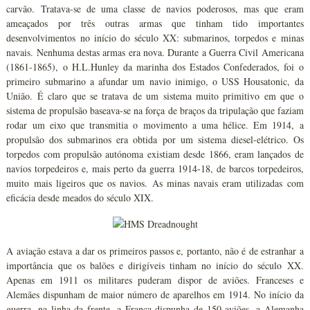
carvão. Tratava-se de uma classe de navios poderosos, mas que eram
ameaçados por três outras armas que tinham tido importantes
desenvolvimentos no início do século XX: submarinos, torpedos e minas
navais. Nenhuma destas armas era nova. Durante a Guerra Civil Americana
(1861-1865), o H.L.Hunley da marinha dos Estados Confederados, foi o
primeiro submarino a afundar um navio inimigo, o USS Housatonic, da
União. É claro que se tratava de um sistema muito primitivo em que o
sistema de propulsão baseava-se na força de braços da tripulação que faziam
rodar um eixo que transmitia o movimento a uma hélice. Em 1914, a
propulsão dos submarinos era obtida por um sistema diesel-elétrico. Os
torpedos com propulsão autónoma existiam desde 1866, eram lançados de
navios torpedeiros e, mais perto da guerra 1914-18, de barcos torpedeiros,
muito mais ligeiros que os navios. As minas navais eram utilizadas com
eficácia desde meados do século XIX.
A aviação estava a dar os primeiros passos e, portanto, não é de estranhar a
importância que os balões e dirigíveis tinham no início do século XX.
Apenas em 1911 os militares puderam dispor de aviões. Franceses e
Alemães dispunham de maior número de aparelhos em 1914. No início da
guerra, na linha da frente, a França dispunha de 150 aviões, a Alemanha