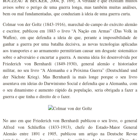
ROUZEAU & BECKER, 2004, p. 169]. A verdade é que existiam muitos
avisos sobre o perigo de uma guerra longa, mas também muitas análises,
bem ou mal fundamentadas, que conduziam à ideia de uma guerra curta.
Colmar von der Goltz (1843-1916), marechal-de-campo do exército alemão
e escritor, publicou em 1883 o livro “A Nação em Armas” (Das Volk in
Waffen), em que defendia a ideia de que, perante a impossibilidade de
ganhar a guerra por uma batalha decisiva, as novas tecnologias aplicadas
aos transportes e ao armamento permitiriam causar um desgaste sistemático
sobre o adversário e encurtar a guerra. A mesma ideia foi desenvolvida por
Friederich von Bernhardi (1849-1930), general alemão e historiador
militar, no seu livro “A Alemanha e a Próxima Guerra” (Deutschland und
der Nächste Krieg). Mas Bernhardi ia mais longe porque o seu livro
assentava em ideias do Darwinismo Social e defendia que a Alemanha, com
o seu dinamismo e aumento rápido da população, seria obrigada a fazer a
guerra e que tinha o direito de o fazer.
No ano em que Friederich von Bernhardi publicou o seu livro, o general
Alfred von Schlieffen (1833-1913), chefe do Estado-Maior General
Alemão entre 1891 e 1905, publicou um artigo na Deutsche Revue