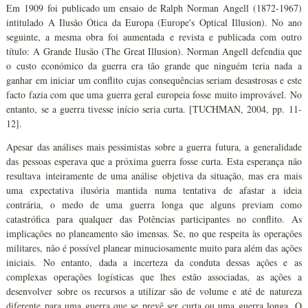
Em 1909 foi publicado um ensaio de Ralph Norman Angell (1872-1967)
intitulado A Ilusão Ótica da Europa (Europe's Optical Illusion). No ano
seguinte, a mesma obra foi aumentada e revista e publicada com outro
título: A Grande Ilusão (The Great Illusion). Norman Angell defendia que
o custo económico da guerra era tão grande que ninguém teria nada a
ganhar em iniciar um conflito cujas consequências seriam desastrosas e este
facto fazia com que uma guerra geral europeia fosse muito improvável. No
entanto, se a guerra tivesse início seria curta. [TUCHMAN, 2004, pp. 11-
12].
Apesar das análises mais pessimistas sobre a guerra futura, a generalidade
das pessoas esperava que a próxima guerra fosse curta. Esta esperança não
resultava inteiramente de uma análise objetiva da situação, mas era mais
uma expectativa ilusória mantida numa tentativa de afastar a ideia
contrária, o medo de uma guerra longa que alguns previam como
catastrófica para qualquer das Potências participantes no conflito. As
implicações no planeamento são imensas. Se, no que respeita às operações
militares, não é possível planear minuciosamente muito para além das ações
iniciais. No entanto, dada a incerteza da conduta dessas ações e as
complexas operações logísticas que lhes estão associadas, as ações a
desenvolver sobre os recursos a utilizar são de volume e até de natureza
diferente para uma guerra que se prevê ser curta ou uma guerra longa. O