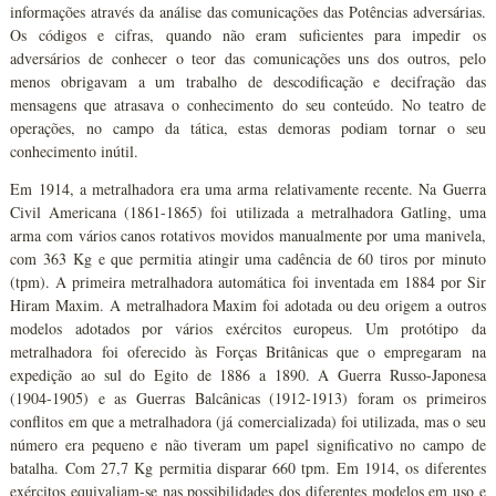
informações através da análise das comunicações das Potências adversárias.
Os códigos e cifras, quando não eram suficientes para impedir os
adversários de conhecer o teor das comunicações uns dos outros, pelo
menos obrigavam a um trabalho de descodificação e decifração das
mensagens que atrasava o conhecimento do seu conteúdo. No teatro de
operações, no campo da tática, estas demoras podiam tornar o seu
conhecimento inútil.
Em 1914, a metralhadora era uma arma relativamente recente. Na Guerra
Civil Americana (1861-1865) foi utilizada a metralhadora Gatling, uma
arma com vários canos rotativos movidos manualmente por uma manivela,
com 363 Kg e que permitia atingir uma cadência de 60 tiros por minuto
(tpm). A primeira metralhadora automática foi inventada em 1884 por Sir
Hiram Maxim. A metralhadora Maxim foi adotada ou deu origem a outros
modelos adotados por vários exércitos europeus. Um protótipo da
metralhadora foi oferecido às Forças Britânicas que o empregaram na
expedição ao sul do Egito de 1886 a 1890. A Guerra Russo-Japonesa
(1904-1905) e as Guerras Balcânicas (1912-1913) foram os primeiros
conflitos em que a metralhadora (já comercializada) foi utilizada, mas o seu
número era pequeno e não tiveram um papel significativo no campo de
batalha. Com 27,7 Kg permitia disparar 660 tpm. Em 1914, os diferentes
exércitos equivaliam-se nas possibilidades dos diferentes modelos em uso e