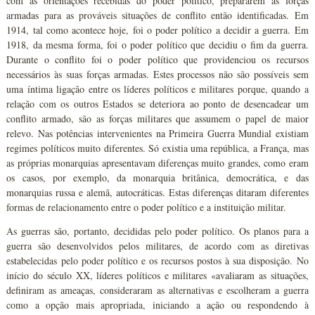
com as orientações recebidas do poder político, prepararem as forças
armadas para as prováveis situações de conflito então identificadas. Em
1914, tal como acontece hoje, foi o poder político a decidir a guerra. Em
1918, da mesma forma, foi o poder político que decidiu o fim da guerra.
Durante o conflito foi o poder político que providenciou os recursos
necessários às suas forças armadas. Estes processos não são possíveis sem
uma íntima ligação entre os líderes políticos e militares porque, quando a
relação com os outros Estados se deteriora ao ponto de desencadear um
conflito armado, são as forças militares que assumem o papel de maior
relevo. Nas potências intervenientes na Primeira Guerra Mundial existiam
regimes políticos muito diferentes. Só existia uma república, a França, mas
as próprias monarquias apresentavam diferenças muito grandes, como eram
os casos, por exemplo, da monarquia britânica, democrática, e das
monarquias russa e alemã, autocráticas. Estas diferenças ditaram diferentes
formas de relacionamento entre o poder político e a instituição militar.
As guerras são, portanto, decididas pelo poder político. Os planos para a
guerra são desenvolvidos pelos militares, de acordo com as diretivas
estabelecidas pelo poder político e os recursos postos à sua disposição. No
início do século XX, líderes políticos e militares «avaliaram as situações,
definiram as ameaças, consideraram as alternativas e escolheram a guerra
como a opção mais apropriada, iniciando a ação ou respondendo à