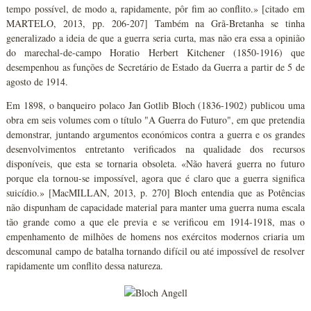
tempo possível, de modo a, rapidamente, pôr fim ao conflito.» [citado em
MARTELO, 2013, pp. 206-207] Também na Grã-Bretanha se tinha
generalizado a ideia de que a guerra seria curta, mas não era essa a opinião
do marechal-de-campo Horatio Herbert Kitchener (1850-1916) que
desempenhou as funções de Secretário de Estado da Guerra a partir de 5 de
agosto de 1914.
Em 1898, o banqueiro polaco Jan Gotlib Bloch (1836-1902) publicou uma
obra em seis volumes com o título "A Guerra do Futuro", em que pretendia
demonstrar, juntando argumentos económicos contra a guerra e os grandes
desenvolvimentos entretanto verificados na qualidade dos recursos
disponíveis, que esta se tornaria obsoleta. «Não haverá guerra no futuro
porque ela tornou-se impossível, agora que é claro que a guerra significa
suicídio.» [MacMILLAN, 2013, p. 270] Bloch entendia que as Potências
não dispunham de capacidade material para manter uma guerra numa escala
tão grande como a que ele previa e se verificou em 1914-1918, mas o
empenhamento de milhões de homens nos exércitos modernos criaria um
descomunal campo de batalha tornando difícil ou até impossível de resolver
rapidamente um conflito dessa natureza.