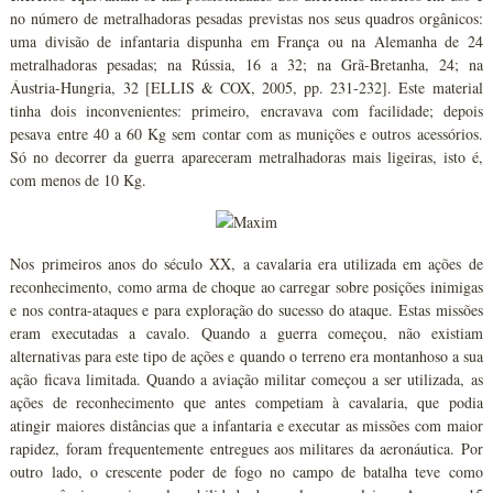
no número de metralhadoras pesadas previstas nos seus quadros orgânicos:
uma divisão de infantaria dispunha em França ou na Alemanha de 24
metralhadoras pesadas; na Rússia, 16 a 32; na Grã-Bretanha, 24; na
Áustria-Hungria, 32 [ELLIS & COX, 2005, pp. 231-232]. Este material
tinha dois inconvenientes: primeiro, encravava com facilidade; depois
pesava entre 40 a 60 Kg sem contar com as munições e outros acessórios.
Só no decorrer da guerra apareceram metralhadoras mais ligeiras, isto é,
com menos de 10 Kg.
Nos primeiros anos do século XX, a cavalaria era utilizada em ações de
reconhecimento, como arma de choque ao carregar sobre posições inimigas
e nos contra-ataques e para exploração do sucesso do ataque. Estas missões
eram executadas a cavalo. Quando a guerra começou, não existiam
alternativas para este tipo de ações e quando o terreno era montanhoso a sua
ação ficava limitada. Quando a aviação militar começou a ser utilizada, as
ações de reconhecimento que antes competiam à cavalaria, que podia
atingir maiores distâncias que a infantaria e executar as missões com maior
rapidez, foram frequentemente entregues aos militares da aeronáutica. Por
outro lado, o crescente poder de fogo no campo de batalha teve como