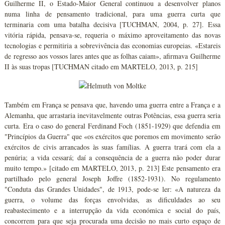
Guilherme II, o Estado-Maior General continuou a desenvolver planos
numa linha de pensamento tradicional, para uma guerra curta que
terminaria com uma batalha decisiva [TUCHMAN, 2004, p. 27]. Essa
vitória rápida, pensava-se, requeria o máximo aproveitamento das novas
tecnologias e permitiria a sobrevivência das economias europeias. «Estareis
de regresso aos vossos lares antes que as folhas caiam», afirmava Guilherme
II às suas tropas [TUCHMAN citado em MARTELO, 2013, p. 215]
Também em França se pensava que, havendo uma guerra entre a França e a
Alemanha, que arrastaria inevitavelmente outras Potências, essa guerra seria
curta. Era o caso do general Ferdinand Foch (1851-1929) que defendia em
"Princípios da Guerra" que «os exércitos que poremos em movimento serão
exércitos de civis arrancados às suas famílias. A guerra trará com ela a
penúria; a vida cessará; daí a consequência de a guerra não poder durar
muito tempo.» [citado em MARTELO, 2013, p. 213] Este pensamento era
partilhado pelo general Joseph Joffre (1852-1931). No regulamento
"Conduta das Grandes Unidades", de 1913, pode-se ler: «A natureza da
guerra, o volume das forças envolvidas, as dificuldades ao seu
reabastecimento e a interrupção da vida económica e social do país,
concorrem para que seja procurada uma decisão no mais curto espaço de