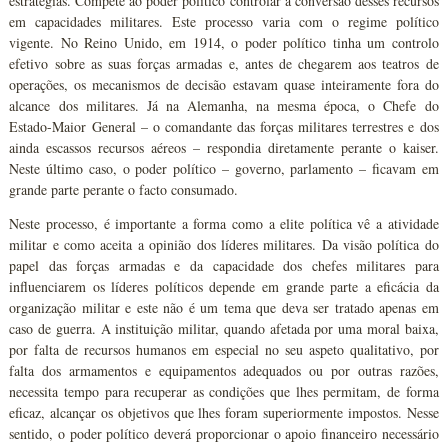
estratégias. Compete ao poder político controlar a conversão desses recursos
em capacidades militares. Este processo varia com o regime político
vigente. No Reino Unido, em 1914, o poder político tinha um controlo
efetivo sobre as suas forças armadas e, antes de chegarem aos teatros de
operações, os mecanismos de decisão estavam quase inteiramente fora do
alcance dos militares. Já na Alemanha, na mesma época, o Chefe do
Estado-Maior General – o comandante das forças militares terrestres e dos
ainda escassos recursos aéreos – respondia diretamente perante o kaiser.
Neste último caso, o poder político – governo, parlamento – ficavam em
grande parte perante o facto consumado.
Neste processo, é importante a forma como a elite política vê a atividade
militar e como aceita a opinião dos líderes militares. Da visão política do
papel das forças armadas e da capacidade dos chefes militares para
influenciarem os líderes políticos depende em grande parte a eficácia da
organização militar e este não é um tema que deva ser tratado apenas em
caso de guerra. A instituição militar, quando afetada por uma moral baixa,
por falta de recursos humanos em especial no seu aspeto qualitativo, por
falta dos armamentos e equipamentos adequados ou por outras razões,
necessita tempo para recuperar as condições que lhes permitam, de forma
eficaz, alcançar os objetivos que lhes foram superiormente impostos. Nesse
sentido, o poder político deverá proporcionar o apoio financeiro necessário