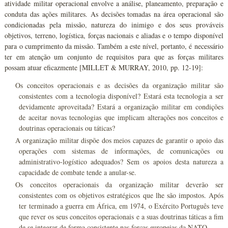
atividade militar operacional envolve a análise, planeamento, preparação e
conduta das ações militares. As decisões tomadas na área operacional são
condicionadas pela missão, natureza do inimigo e dos seus prováveis
objetivos, terreno, logística, forças nacionais e aliadas e o tempo disponível
para o cumprimento da missão. Também a este nível, portanto, é necessário
ter em atenção um conjunto de requisitos para que as forças militares
possam atuar eficazmente [MILLET & MURRAY, 2010, pp. 12-19]:
Os conceitos operacionais e as decisões da organização militar são
consistentes com a tecnologia disponível? Estará esta tecnologia a ser
devidamente aproveitada? Estará a organização militar em condições
de aceitar novas tecnologias que implicam alterações nos conceitos e
doutrinas operacionais ou táticas?
A organização militar dispõe dos meios capazes de garantir o apoio das
operações com sistemas de informações, de comunicações ou
administrativo-logístico adequados? Sem os apoios desta natureza a
capacidade de combate tende a anular-se.
Os conceitos operacionais da organização militar deverão ser
consistentes com os objetivos estratégicos que lhe são impostos. Após
ter terminado a guerra em África, em 1974, o Exército Português teve
que rever os seus conceitos operacionais e a suas doutrinas táticas a fim
de se integrar de forma consistente nas forças europeias da NATO.