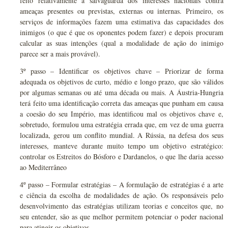
feito relativamente à salvaguarda dos interesses nacionais contra
ameaças presentes ou previstas, externas ou internas. Primeiro, os
serviços de informações fazem uma estimativa das capacidades dos
inimigos (o que é que os oponentes podem fazer) e depois procuram
calcular as suas intenções (qual a modalidade de ação do inimigo
parece ser a mais provável).
3º passo – Identificar os objetivos chave – Priorizar de forma
adequada os objetivos de curto, médio e longo prazo, que são válidos
por algumas semanas ou até uma década ou mais. A Áustria-Hungria
terá feito uma identificação correta das ameaças que punham em causa
a coesão do seu Império, mas identificou mal os objetivos chave e,
sobretudo, formulou uma estratégia errada que, em vez de uma guerra
localizada, gerou um conflito mundial. A Rússia, na defesa dos seus
interesses, manteve durante muito tempo um objetivo estratégico:
controlar os Estreitos do Bósforo e Dardanelos, o que lhe daria acesso
ao Mediterrâneo
4º passo – Formular estratégias – A formulação de estratégias é a arte
e ciência da escolha de modalidades de ação. Os responsáveis pelo
desenvolvimento das estratégias utilizam teorias e conceitos que, no
seu entender, são as que melhor permitem potenciar o poder nacional
para atingir os objetivos.