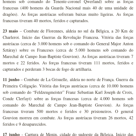
homens sob comando do Tenente-coronel Qwerland) sobre as forças
francesas (400 homens da Guarda Nacional mais 40 de uma unidade de
dragões). As forças austríacas sofreram baixas muito ligeiras. As forças
francesas tiveram 40 mortos, feridos e capturados.
23 maio
– Combate de Florennes, aldeia no sul da Bélgica, a 20 Km de
Charleroi. Início das Guerras da Revolução Francesa. Vitória das forças
austríacas (cerca de 3.000 homens sob o comando do General Major Anton
Sztáray) sobre os Franceses (cerca de 5.000 homens sob comando do
Marechal de Campo Jean-Baptiste Gouvion). As forças austríacas tiveram 7
mortos e 22 feridos. As forças francesas tiveram 111 mortos, feridos e
capturados e perderam 3 bocas de fogo de artilharia.
11 junho
– Combate de La Grisuelle, aldeia no norte de França. Guerra da
Primeira Coligação. Vitória das forças austríacas (cerca de 10.000 homens
sob comando do “Feldzeugmeister” Franz Sebastian Karl Joseph de Croix,
Conde Clerfayt) sobre as forças francesas (cerca de 4.000 homens sob
comando do Marechal de Campo Jean-Baptiste Gouvion). As forças
francesas tiveram 500 mortos e feridos e 30 prisioneiros. O general
Gouvion morreu em combate. As forças austríacas tiveram 26 mortos, 42
feridos e 9 desaparecidos.
17 junho
- Captura de Menin, cidade do sudoeste da Bélgica. Início das