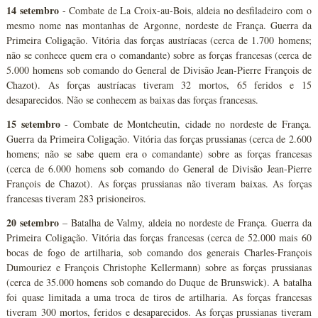
14 setembro
- Combate de La Croix-au-Bois, aldeia no desfiladeiro com o
mesmo nome nas montanhas de Argonne, nordeste de França. Guerra da
Primeira Coligação. Vitória das forças austríacas (cerca de 1.700 homens;
não se conhece quem era o comandante) sobre as forças francesas (cerca de
5.000 homens sob comando do General de Divisão Jean-Pierre François de
Chazot). As forças austríacas tiveram 32 mortos, 65 feridos e 15
desaparecidos. Não se conhecem as baixas das forças francesas.
15 setembro
- Combate de Montcheutin, cidade no nordeste de França.
Guerra da Primeira Coligação. Vitória das forças prussianas (cerca de 2.600
homens; não se sabe quem era o comandante) sobre as forças francesas
(cerca de 6.000 homens sob comando do General de Divisão Jean-Pierre
François de Chazot). As forças prussianas não tiveram baixas. As forças
francesas tiveram 283 prisioneiros.
20 setembro
– Batalha de Valmy, aldeia no nordeste de França. Guerra da
Primeira Coligação. Vitória das forças francesas (cerca de 52.000 mais 60
bocas de fogo de artilharia, sob comando dos generais Charles-François
Dumouriez e François Christophe Kellermann) sobre as forças prussianas
(cerca de 35.000 homens sob comando do Duque de Brunswick). A batalha
foi quase limitada a uma troca de tiros de artilharia. As forças francesas
tiveram 300 mortos, feridos e desaparecidos. As forças prussianas tiveram