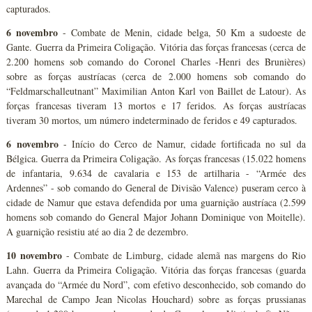
capturados.
6 novembro
- Combate de Menin, cidade belga, 50 Km a sudoeste de
Gante. Guerra da Primeira Coligação. Vitória das forças francesas (cerca de
2.200 homens sob comando do Coronel Charles -Henri des Brunières)
sobre as forças austríacas (cerca de 2.000 homens sob comando do
“Feldmarschalleutnant” Maximilian Anton Karl von Baillet de Latour). As
forças francesas tiveram 13 mortos e 17 feridos. As forças austríacas
tiveram 30 mortos, um número indeterminado de feridos e 49 capturados.
6 novembro
- Início do Cerco de Namur, cidade fortificada no sul da
Bélgica. Guerra da Primeira Coligação. As forças francesas (15.022 homens
de infantaria, 9.634 de cavalaria e 153 de artilharia - “Armée des
Ardennes” - sob comando do General de Divisão Valence) puseram cerco à
cidade de Namur que estava defendida por uma guarnição austríaca (2.599
homens sob comando do General Major Johann Dominique von Moitelle).
A guarnição resistiu até ao dia 2 de dezembro.
10 novembro
- Combate de Limburg, cidade alemã nas margens do Rio
Lahn. Guerra da Primeira Coligação. Vitória das forças francesas (guarda
avançada do “Armée du Nord”, com efetivo desconhecido, sob comando do
Marechal de Campo Jean Nicolas Houchard) sobre as forças prussianas