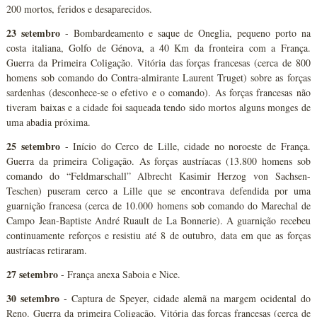
200 mortos, feridos e desaparecidos.
23 setembro
- Bombardeamento e saque de Oneglia, pequeno porto na
costa italiana, Golfo de Génova, a 40 Km da fronteira com a França.
Guerra da Primeira Coligação. Vitória das forças francesas (cerca de 800
homens sob comando do Contra-almirante Laurent Truget) sobre as forças
sardenhas (desconhece-se o efetivo e o comando). As forças francesas não
tiveram baixas e a cidade foi saqueada tendo sido mortos alguns monges de
uma abadia próxima.
25 setembro
- Início do Cerco de Lille, cidade no noroeste de França.
Guerra da primeira Coligação. As forças austríacas (13.800 homens sob
comando do “Feldmarschall” Albrecht Kasimir Herzog von Sachsen-
Teschen) puseram cerco a Lille que se encontrava defendida por uma
guarnição francesa (cerca de 10.000 homens sob comando do Marechal de
Campo Jean-Baptiste André Ruault de La Bonnerie). A guarnição recebeu
continuamente reforços e resistiu até 8 de outubro, data em que as forças
austríacas retiraram.
27 setembro
- França anexa Saboia e Nice.
30 setembro
- Captura de Speyer, cidade alemã na margem ocidental do
Reno. Guerra da primeira Coligação. Vitória das forças francesas (cerca de