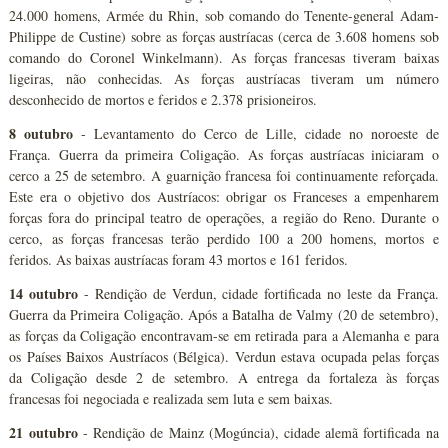
24.000 homens, Armée du Rhin, sob comando do Tenente-general Adam-
Philippe de Custine) sobre as forças austríacas (cerca de 3.608 homens sob
comando do Coronel Winkelmann). As forças francesas tiveram baixas
ligeiras, não conhecidas. As forças austríacas tiveram um número
desconhecido de mortos e feridos e 2.378 prisioneiros.
8 outubro
- Levantamento do Cerco de Lille, cidade no noroeste de
França. Guerra da primeira Coligação. As forças austríacas iniciaram o
cerco a 25 de setembro. A guarnição francesa foi continuamente reforçada.
Este era o objetivo dos Austríacos: obrigar os Franceses a empenharem
forças fora do principal teatro de operações, a região do Reno. Durante o
cerco, as forças francesas terão perdido 100 a 200 homens, mortos e
feridos. As baixas austríacas foram 43 mortos e 161 feridos.
14 outubro
- Rendição de Verdun, cidade fortificada no leste da França.
Guerra da Primeira Coligação. Após a Batalha de Valmy (20 de setembro),
as forças da Coligação encontravam-se em retirada para a Alemanha e para
os Países Baixos Austríacos (Bélgica). Verdun estava ocupada pelas forças
da Coligação desde 2 de setembro. A entrega da fortaleza às forças
francesas foi negociada e realizada sem luta e sem baixas.
21 outubro
- Rendição de Mainz (Mogúncia), cidade alemã fortificada na