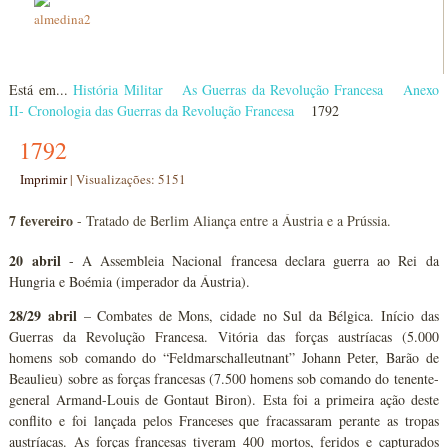
Está em...
História Militar
As Guerras da Revolução Francesa
Anexo
II- Cronologia das Guerras da Revolução Francesa
1792
1792
Imprimir
|
Visualizações: 5151
7 fevereiro
- Tratado de Berlim Aliança entre a Áustria e a Prússia.
20 abril
- A Assembleia Nacional francesa declara guerra ao Rei da
Hungria e Boémia (imperador da Áustria).
28/29 abril
– Combates de Mons, cidade no Sul da Bélgica. Início das
Guerras da Revolução Francesa. Vitória das forças austríacas (5.000
homens sob comando do “Feldmarschalleutnant” Johann Peter, Barão de
Beaulieu) sobre as forças francesas (7.500 homens sob comando do tenente-
general Armand-Louis de Gontaut Biron). Esta foi a primeira ação deste
conflito e foi lançada pelos Franceses que fracassaram perante as tropas
austríacas. As forças francesas tiveram 400 mortos, feridos e capturados