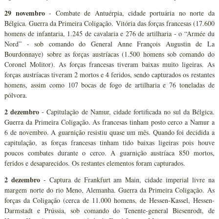
29 novembro
- Combate de Antuérpia, cidade portuária no norte da
Bélgica. Guerra da Primeira Coligação. Vitória das forças francesas (17.600
homens de infantaria, 1.245 de cavalaria e 276 de artilharia - o “Armée du
Nord” - sob comando do General Anne François Augustin de La
Bourdonnaye) sobre as forças austríacas (1.500 homens sob comando do
Coronel Molitor). As forças francesas tiveram baixas muito ligeiras. As
forças austríacas tiveram 2 mortos e 4 feridos, sendo capturados os restantes
homens, assim como 107 bocas de fogo de artilharia e 76 toneladas de
pólvora.
2 dezembro
- Capitulação de Namur, cidade fortificada no sul da Bélgica.
Guerra da Primeira Coligação. As francesas tinham posto cerco a Namur a
6 de novembro. A guarnição resistiu quase um mês. Quando foi decidida a
capitulação, as forças francesas tinham tido baixas ligeiras pois houve
poucos combates durante o cerco. A guarnição austríaca 850 mortos,
feridos e desaparecidos. Os restantes elementos foram capturados.
2 dezembro
- Captura de Frankfurt am Main, cidade imperial livre na
margem norte do rio Meno, Alemanha. Guerra da Primeira Coligação. As
forças da Coligação (cerca de 11.000 homens, de Hessen-Kassel, Hessen-
Darmstadt e Prússia, sob comando do Tenente-general Biesenrodt, de