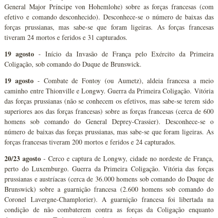
General Major Príncipe von Hohemlohe) sobre as forças francesas (com
efetivo e comando desconhecido). Desconhece-se o número de baixas das
forças prussianas, mas sabe-se que foram ligeiras. As forças francesas
tiveram 24 mortos e feridos e 31 capturados.
19 agosto
- Início da Invasão de França pelo Exército da Primeira
Coligação, sob comando do Duque de Brunswick.
19 agosto
- Combate de Fontoy (ou Aumetz), aldeia francesa a meio
caminho entre Thionville e Longwy. Guerra da Primeira Coligação. Vitória
das forças prussianas (não se conhecem os efetivos, mas sabe-se terem sido
superiores aos das forças francesas) sobre as forças francesas (cerca de 600
homens sob comando do General Deprey-Crassier). Desconhece-se o
número de baixas das forças prussianas, mas sabe-se que foram ligeiras. As
forças francesas tiveram 200 mortos e feridos e 24 capturados.
20/23 agosto
- Cerco e captura de Longwy, cidade no nordeste de França,
perto do Luxemburgo. Guerra da Primeira Coligação. Vitória das forças
prussianas e austríacas (cerca de 36.000 homens sob comando do Duque de
Brunswick) sobre a guarnição francesa (2.600 homens sob comando do
Coronel Lavergne-Champlorier). A guarnição francesa foi libertada na
condição de não combaterem contra as forças da Coligação enquanto