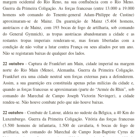
margem ocidental do Rio Reno, na sua confluência com o Rio Meno.
Guerra da Primeira Coligação. As forças francesas (entre 13.000 a 19.000
homens sob comando do Tenente-general Adam-Philippe de Custine)
aproximaram-se de Mainz. Da guarnição de Mainz (5.404 homens,
austríacos e de Mainz, com 193 bocas de fogo de artilharia, sob comando
do General Gymnich), as tropas austríacas abandonaram a cidade e as
restantes tropas imperiais renderam-se, mas foram libertadas com a
condição de não voltar a lutar contra França ou seus aliados por um ano.
Não se registaram baixas de qualquer dos lados.
22 outubro
- Captura de Frankfurt am Main, cidade imperial na margem
norte do Rio Main (Meno), Alemanha. Guerra da Primeira Coligação.
Frankfurt era uma cidade neutral sem forças externas para a defenderem.
Assim, a sua guarnição era constituída apenas pelas milícias da cidade e,
quando as forças francesas se aproximaram (parte do “Armée du Rhin”, sob
comando do Marechal de Campo Joseph Victorin Nevinger), a cidade
rendeu-se. Não houve combate pelo que não houve baixas.
22 outubro
- Combate de Latour, aldeia no sudeste da Bélgica, a 40 Km do
Luxemburgo. Guerra da Primeira Coligação. Vitória das forças francesas
(3.500 homens de infantaria, 1.500 de cavalaria, 6 bocas de fogo de
artilharia, sob comando do Marechal de Campo Jean-Baptiste Cyrus de