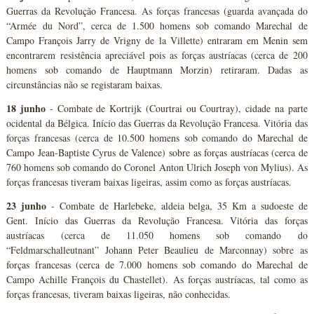
Guerras da Revolução Francesa. As forças francesas (guarda avançada do
“Armée du Nord”, cerca de 1.500 homens sob comando Marechal de
Campo François Jarry de Vrigny de la Villette) entraram em Menin sem
encontrarem resistência apreciável pois as forças austríacas (cerca de 200
homens sob comando de Hauptmann Morzin) retiraram. Dadas as
circunstâncias não se registaram baixas.
18 junho
- Combate de Kortrijk (Courtrai ou Courtray), cidade na parte
ocidental da Bélgica. Início das Guerras da Revolução Francesa. Vitória das
forças francesas (cerca de 10.500 homens sob comando do Marechal de
Campo Jean-Baptiste Cyrus de Valence) sobre as forças austríacas (cerca de
760 homens sob comando do Coronel Anton Ulrich Joseph von Mylius). As
forças francesas tiveram baixas ligeiras, assim como as forças austríacas.
23 junho
- Combate de Harlebeke, aldeia belga, 35 Km a sudoeste de
Gent. Início das Guerras da Revolução Francesa. Vitória das forças
austríacas (cerca de 11.050 homens sob comando do
“Feldmarschalleutnant” Johann Peter Beaulieu de Marconnay) sobre as
forças francesas (cerca de 7.000 homens sob comando do Marechal de
Campo Achille François du Chastellet). As forças austríacas, tal como as
forças francesas, tiveram baixas ligeiras, não conhecidas.