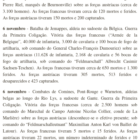
Pierre Riel, marquês de Beurnonville) sobre as forças austríacas (cerca de
3.100 homens). As forças francesas tiveram cerca de 120 mortos e feridos.
As forças austríacas tiveram 150 mortos e 200 capturados.
6 novembro
- Batalha de Jemappes, aldeia no sudoeste da Bélgica. Guerra
da Primeira Coligação. Vitória das forças francesas (“Armée de la
Belgique”, 40.000 de infantaria, 3.000 de cavalaria e 100 bocas de fogo de
artilharia, sob comando do General Charles-François Dumouriez) sobre as
forças austríacas (11.628 de infantaria, 2.168 de cavalaria e 56 bocas de
fogo de artilharia, sob comando do “Feldmarschall” Albrecht Casimir
Sachsen-Teschen). As forças francesas tiveram cerca de 650 mortos e 1.300
feridos. As forças austríacas tiveram 305 mortos, 513 feridos e
desaparecidos e 423 capturados.
6 novembro
- Combates de Comines, Pont-Rouge e Warneton, aldeias
belgas ao longo do Rio Lys, a sudoeste de Gante. Guerra da Primeira
Coligação. Vitória das forças francesas (cerca de 2.500 homens sob
comando do Marechal de Campo Antoine Nicolas Collier, conde de La
Marlière) sobre as forças austríacas (desconhece-se o efetivo presente; sob
comando do “Feldmarschalleutnant” Maximilian Anton Karl von Baillet de
Latour). As forças francesas tiveram 5 mortos e 15 feridos. As forças
austríacas tiveram 22 mortos, um número indeterminado de feridos e 10