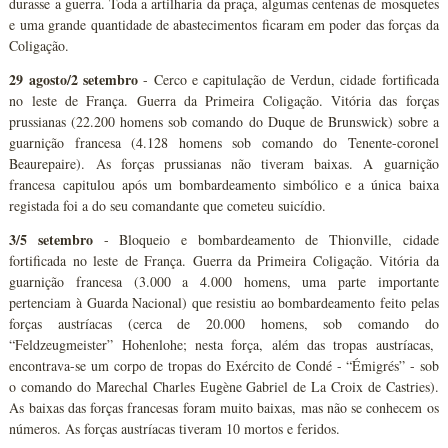
durasse a guerra. Toda a artilharia da praça, algumas centenas de mosquetes
e uma grande quantidade de abastecimentos ficaram em poder das forças da
Coligação.
29 agosto/2 setembro
- Cerco e capitulação de Verdun, cidade fortificada
no leste de França. Guerra da Primeira Coligação. Vitória das forças
prussianas (22.200 homens sob comando do Duque de Brunswick) sobre a
guarnição francesa (4.128 homens sob comando do Tenente-coronel
Beaurepaire). As forças prussianas não tiveram baixas. A guarnição
francesa capitulou após um bombardeamento simbólico e a única baixa
registada foi a do seu comandante que cometeu suicídio.
3/5 setembro
- Bloqueio e bombardeamento de Thionville, cidade
fortificada no leste de França. Guerra da Primeira Coligação. Vitória da
guarnição francesa (3.000 a 4.000 homens, uma parte importante
pertenciam à Guarda Nacional) que resistiu ao bombardeamento feito pelas
forças austríacas (cerca de 20.000 homens, sob comando do
“Feldzeugmeister” Hohenlohe; nesta força, além das tropas austríacas,
encontrava-se um corpo de tropas do Exército de Condé - “Émigrés” - sob
o comando do Marechal Charles Eugène Gabriel de La Croix de Castries).
As baixas das forças francesas foram muito baixas, mas não se conhecem os
números. As forças austríacas tiveram 10 mortos e feridos.