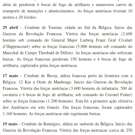
além de perderem 6 bocas de fogo de artilharia e numerosos carros de
transporte de munições e abastecimentos. As forças austríacas tiveram 10
mortos e 20 feridos.
29 abril
– Combate de Tournai, cidade no Sul da Bélgica. Início das
Guerras da Revolução Francesa. Vitória das forças austríacas (2.600
hoemns sob comando do General Major Ludwig Franz Graf Civalart
d’Happoncourt) sobre as forças francesas (5.000 homens sob comando do
Marechal de Campo Theobald de Dillon). As forças austríacas não sofreram
baixas. As forças francesas perderam 150 homens e 4 bocas de fogo de
artilharia, capturados pelas forças austríacas.
17 maio
– Combate de Bavay, aldeia francesa perto da fronteira com a
Bélgica, 12 Km a Oeste de Maubeuge. Início das Guerras da Revolução
Francesa. Vitória das forças austríacas (3.600 homens de infantaria, 500 de
cavalaria e 6 bocas de fogo de artilharia, sob comando do Coronel Fisher)
sobre as forças francesas (1.200 homens). Esta foi a primeira ação ofensiva
dos Austríacos em solo francês. Das forças francesas, foram capturados
1.160 homens. As forças austríacas não registaram baixas.
19 maio
- Combate de Rumégies, aldeia no sudoeste da Bélgica. Início das
Guerras da Revolução Francesa. Vitória das forças austríacas (cerca de 250