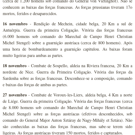
(cerca de 1.200 homens sob comando do General von Vietinghof). Não se
conhecem as baixas das forças francesas. As forças prussianas tiveram 17o
mortos, feridos e desaparecidos.
16 novembro
- Rendição de Mechein, cidade belga, 20 Km a sul de
Antuérpia. Guerra da primeira Coligação. Vitória das forças francesas
(6.000 homens sob comando do Marechal de Campo Henri Christian
Michel Stengel) sobre a guarnição austríaca (cerca de 800 homens). Após
uma hora de bombardeamento a guarnição capitulou. As baixas foram
muito ligeiras para ambas as partes.
18 novembro
- Combate de Sospello, aldeia na Riviera francesa, 20 Km a
nordeste de Nice. Guerra da Primeira Coligação. Vitória das forças da
Sardenha sobre as forças francesas. Desconhece-se a composição, comando
e baixas das forças de ambas as partes.
27 novembro
- Combate de Voroux-les-Liers, aldeia belga, 4 Km a norte
de Liége. Guerra da primeira Coligação. Vitória das forças francesas (cerca
de 8.000 homens sob comando do Marechal de Campo Henri Christian
Michel Stengel) sobre as forças austríacas (efetivos desconhecidos, sob
comando do General Major Anton Sztáray de Nagy-Mihály et Sztára). Não
são conhecidas as baixas das forças francesas, mas sabe-se terem sido
ligeiras. As forças austríacas tiveram 150 mortos, feridos e capturados.