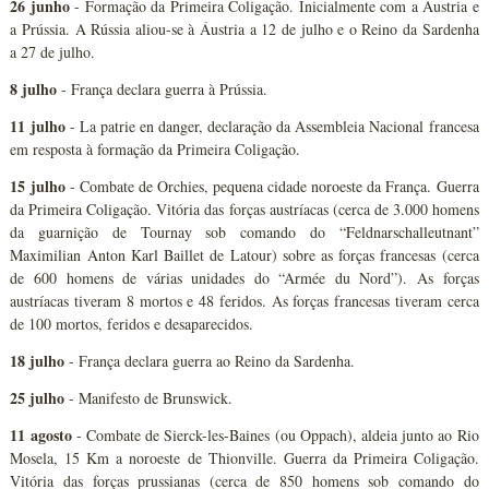
26 junho
- Formação da Primeira Coligação. Inicialmente com a Áustria e
a Prússia. A Rússia aliou-se à Áustria a 12 de julho e o Reino da Sardenha
a 27 de julho.
8 julho
- França declara guerra à Prússia.
11 julho
- La patrie en danger, declaração da Assembleia Nacional francesa
em resposta à formação da Primeira Coligação.
15 julho
- Combate de Orchies, pequena cidade noroeste da França. Guerra
da Primeira Coligação. Vitória das forças austríacas (cerca de 3.000 homens
da guarnição de Tournay sob comando do “Feldnarschalleutnant”
Maximilian Anton Karl Baillet de Latour) sobre as forças francesas (cerca
de 600 homens de várias unidades do “Armée du Nord”). As forças
austríacas tiveram 8 mortos e 48 feridos. As forças francesas tiveram cerca
de 100 mortos, feridos e desaparecidos.
18 julho
- França declara guerra ao Reino da Sardenha.
25 julho
- Manifesto de Brunswick.
11 agosto
- Combate de Sierck-les-Baines (ou Oppach), aldeia junto ao Rio
Mosela, 15 Km a noroeste de Thionville. Guerra da Primeira Coligação.
Vitória das forças prussianas (cerca de 850 homens sob comando do