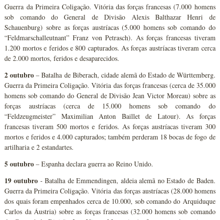
Guerra da Primeira Coligação. Vitória das forças francesas (7.000 homens
sob comando do General de Divisão Alexis Balthazar Henri de
Schauenburg) sobre as forças austríacas (5.000 homens sob comando do
“Feldmarschalleutnant” Franz von Petrasch). As forças francesas tiveram
1.200 mortos e feridos e 800 capturados. As forças austríacas tiveram cerca
de 2.000 mortos, feridos e desaparecidos.
2 outubro
– Batalha de Biberach, cidade alemã do Estado de Württemberg.
Guerra da Primeira Coligação. Vitória das forças francesas (cerca de 35.000
homens sob comando do General de Divisão Jean Victor Moreau) sobre as
forças austríacas (cerca de 15.000 homens sob comando do
“Feldzeugmeister” Maximilian Anton Baillet de Latour). As forças
francesas tiveram 500 mortos e feridos. As forças austríacas tiveram 300
mortos e feridos e 4.000 capturados; também perderam 18 bocas de fogo de
artilharia e 2 estandartes.
5 outubro
– Espanha declara guerra ao Reino Unido.
19 outubro
- Batalha de Emmendingen, aldeia alemã no Estado de Baden.
Guerra da Primeira Coligação. Vitória das forças austríacas (28.000 homens
dos quais foram empenhados cerca de 10.000, sob comando do Arquiduque
Carlos da Áustria) sobre as forças francesas (32.000 homens sob comando