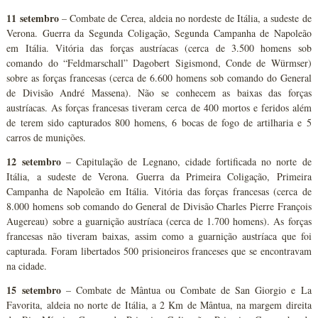
11 setembro
– Combate de Cerea, aldeia no nordeste de Itália, a sudeste de
Verona. Guerra da Segunda Coligação, Segunda Campanha de Napoleão
em Itália. Vitória das forças austríacas (cerca de 3.500 homens sob
comando do “Feldmarschall” Dagobert Sigismond, Conde de Würmser)
sobre as forças francesas (cerca de 6.600 homens sob comando do General
de Divisão André Massena). Não se conhecem as baixas das forças
austríacas. As forças francesas tiveram cerca de 400 mortos e feridos além
de terem sido capturados 800 homens, 6 bocas de fogo de artilharia e 5
carros de munições.
12 setembro
– Capitulação de Legnano, cidade fortificada no norte de
Itália, a sudeste de Verona. Guerra da Primeira Coligação, Primeira
Campanha de Napoleão em Itália. Vitória das forças francesas (cerca de
8.000 homens sob comando do General de Divisão Charles Pierre François
Augereau) sobre a guarnição austríaca (cerca de 1.700 homens). As forças
francesas não tiveram baixas, assim como a guarnição austríaca que foi
capturada. Foram libertados 500 prisioneiros franceses que se encontravam
na cidade.
15 setembro
– Combate de Mântua ou Combate de San Giorgio e La
Favorita, aldeia no norte de Itália, a 2 Km de Mântua, na margem direita