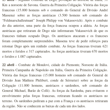
Km a noroeste de Savona. Guerra da Primeira Coligação. Vitória das forças
francesas (15.000 homens sob o comando do General de Divisão André
Massena) sobre as forças austríacas (3.500 homens sob comando do
“Feldmarschalleutnant” Joseph Philipp von Vukassovich). Após o combate
do dia anterior, uma parte da força francesa ocupou a aldeia. As forças
austríacas que retiraram de Dego não informaram Vukassovich de que os
franceses tinham ocupado Dego. Os austríacos atacaram e os franceses
foram completamente surpreendidos. Massena teve de pedir reforços para
retomar Dego após um renhido combate. As forças francesas tiveram 621
mortos e feridos e 317 capturados. As forças austríacas tiveram 670 mortos
e feridos e 1.087 capturados.
22 abril
– Combate de Mondovi, cidade do Piemonte, Noroeste de Itália.
Primeira Campanha de Napoleão em Itália, Guerra da Primeira Coligação.
Vitória das forças francesas (15.000 homens sob comando do General de
Divisão Jean Mathieu Philibert, conde de Sérrurier) sobre as forças da
Coligação (11.000 homens, austríacos e sardenhos, sob comando do
General Michael, Barão de Colli). As forças da Sardenha, para evitarem o
envolvimento pelas forças francesas, retiraram ficando os austríacos no
terreno. Os sardenhos pediram a paz com a França e os austríacos retiraram
da região. Não se conhecem as baixas de cada um dos lados.