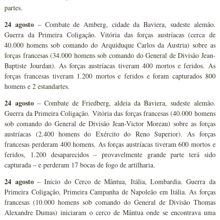
partes.
24 agosto
– Combate de Amberg, cidade da Baviera, sudeste alemão.
Guerra da Primeira Coligação. Vitória das forças austríacas (cerca de
40.000 homens sob comando do Arquiduque Carlos da Áustria) sobre as
forças francesas (34.000 homens sob comando do General de Divisão Jean-
Baptiste Jourdan). As forças austríacas tiveram 400 mortos e feridos. As
forças francesas tiveram 1.200 mortos e feridos e foram capturados 800
homens e 2 estandartes.
24 agosto
– Combate de Friedberg, aldeia da Baviera, sudeste alemão.
Guerra da Primeira Coligação. Vitória das forças francesas (40.000 homens
sob comando do General de Divisão Jean-Victor Moreau) sobre as forças
austríacas (2.400 homens do Exército do Reno Superior). As forças
francesas perderam 400 homens. As forças austríacas tiveram 600 mortos e
feridos, 1.200 desaparecidos – provavelmente grande parte terá sido
capturada – e perderam 17 bocas de fogo de artilharia.
24 agosto
– Início do Cerco de Mântua, Itália, Lombardia. Guerra da
Primeira Coligação, Primeira Campanha de Napoleão em Itália. As forças
francesas (10.000 homens sob comando do General de Divisão Thomas
Alexandre Dumas) iniciaram o cerco de Mântua onde se encontrava uma