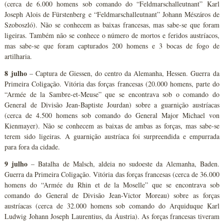
(cerca de 6.000 homens sob comando do “Feldmarschalleutnant” Karl
Joseph Alois de Fürstenberg e “Feldmarschalleutnant” Johann Mészáros de
Szoboszló). Não se conhecem as baixas francesas, mas sabe-se que foram
ligeiras. Também não se conhece o número de mortos e feridos austríacos,
mas sabe-se que foram capturados 200 homens e 3 bocas de fogo de
artilharia.
8 julho
– Captura de Giessen, do centro da Alemanha, Hessen. Guerra da
Primeira Coligação. Vitória das forças francesas (20.000 homens, parte do
“Armée de la Sambre-et-Meuse” que se encontrava sob o comando do
General de Divisão Jean-Baptiste Jourdan) sobre a guarnição austríacas
(cerca de 4.500 homens sob comando do General Major Michael von
Kienmayer). Não se conhecem as baixas de ambas as forças, mas sabe-se
terem sido ligeiras. A guarnição austríaca foi surpreendida e empurrada
para fora da cidade.
9 julho
– Batalha de Malsch, aldeia no sudoeste da Alemanha, Baden.
Guerra da Primeira Coligação. Vitória das forças francesas (cerca de 36.000
homens do “Armée du Rhin et de la Moselle” que se encontrava sob
comando do General de Divisão Jean-Victor Moreau) sobre as forças
austríacas (cerca de 32.000 homens sob comando do Arquiduque Karl
Ludwig Johann Joseph Laurentius, da Áustria). As forças francesas tiveram