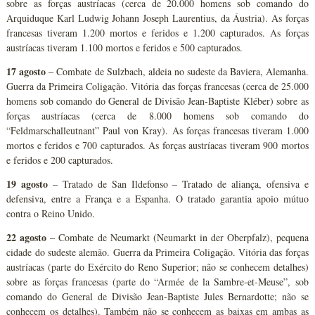
sobre as forças austríacas (cerca de 20.000 homens sob comando do
Arquiduque Karl Ludwig Johann Joseph Laurentius, da Áustria). As forças
francesas tiveram 1.200 mortos e feridos e 1.200 capturados. As forças
austríacas tiveram 1.100 mortos e feridos e 500 capturados.
17 agosto
– Combate de Sulzbach, aldeia no sudeste da Baviera, Alemanha.
Guerra da Primeira Coligação. Vitória das forças francesas (cerca de 25.000
homens sob comando do General de Divisão Jean-Baptiste Kléber) sobre as
forças austríacas (cerca de 8.000 homens sob comando do
“Feldmarschalleutnant” Paul von Kray). As forças francesas tiveram 1.000
mortos e feridos e 700 capturados. As forças austríacas tiveram 900 mortos
e feridos e 200 capturados.
19 agosto
– Tratado de San Ildefonso – Tratado de aliança, ofensiva e
defensiva, entre a França e a Espanha. O tratado garantia apoio mútuo
contra o Reino Unido.
22 agosto
– Combate de Neumarkt (Neumarkt in der Oberpfalz), pequena
cidade do sudeste alemão. Guerra da Primeira Coligação. Vitória das forças
austríacas (parte do Exército do Reno Superior; não se conhecem detalhes)
sobre as forças francesas (parte do “Armée de la Sambre-et-Meuse”, sob
comando do General de Divisão Jean-Baptiste Jules Bernardotte; não se
conhecem os detalhes). Também não se conhecem as baixas em ambas as