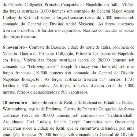
da Primeira Coligação, Primeira Campanha de Napoleão em Itália. Vitória
das forças austríacas (3.000 homens sob comando do General Major Anton
Lipthay de Kisfalud) sobre as forças francesas (cerca de 7.000 homens sob
comando do General de Divisão André Massena). As forças austríacas
tiveram 6 mortos, 16 feridos e 6 capturados. Não são conhecidas as baixas
das forças francesas.
6 novembro
- Combate de Bassano, cidade do norte de Itália, província de
Venettia. Guerra da Primeira Coligação, Primeira Campanha de Napoleão
em Itália. Vitória das forças austríacas (cerca de 28.000 homens sob
comando do “Feldzeugmeister” Joseph Alvinczy von Berberek) sobre as
forças francesas (19.500 homens sob comando do General de Divisão
Napoleão Bonaparte). As forças austríacas tiveram 534 mortos, 1.731
feridos e 558 capturados. As forças francesas tiveram cerca de 3.000
mortos, feridos e desaparecidos e 508 capturados.
10 novembro
– Início do cerco de Kehl, cidade alemã no Estado de Baden-
Württemburg, região de Freiburg. Guerra da Primeira Coligação. As forças
austríacas (cerca de 40.000 homens sob comando do “Feldmarschall”
Arquiduque Carl Ludwig Johann Joseph Laurentius von Österreich)
avançaram sobre a cidade de Kehl, que se encontrava defendida por uma
guarnição francesa (20.000 homens sob comando do General de Divisão