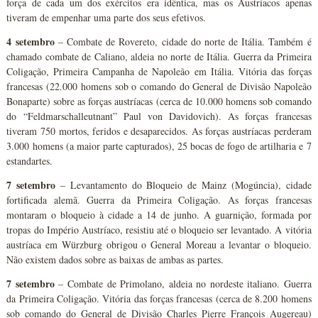
força de cada um dos exércitos era idêntica, mas os Austríacos apenas
tiveram de empenhar uma parte dos seus efetivos.
4 setembro
– Combate de Rovereto, cidade do norte de Itália. Também é
chamado combate de Caliano, aldeia no norte de Itália. Guerra da Primeira
Coligação, Primeira Campanha de Napoleão em Itália. Vitória das forças
francesas (22.000 homens sob o comando do General de Divisão Napoleão
Bonaparte) sobre as forças austríacas (cerca de 10.000 homens sob comando
do “Feldmarschalleutnant” Paul von Davidovich). As forças francesas
tiveram 750 mortos, feridos e desaparecidos. As forças austríacas perderam
3.000 homens (a maior parte capturados), 25 bocas de fogo de artilharia e 7
estandartes.
7 setembro
– Levantamento do Bloqueio de Mainz (Mogúncia), cidade
fortificada alemã. Guerra da Primeira Coligação. As forças francesas
montaram o bloqueio à cidade a 14 de junho. A guarnição, formada por
tropas do Império Austríaco, resistiu até o bloqueio ser levantado. A vitória
austríaca em Würzburg obrigou o General Moreau a levantar o bloqueio.
Não existem dados sobre as baixas de ambas as partes.
7 setembro
– Combate de Primolano, aldeia no nordeste italiano. Guerra
da Primeira Coligação. Vitória das forças francesas (cerca de 8.200 homens
sob comando do General de Divisão Charles Pierre François Augereau)