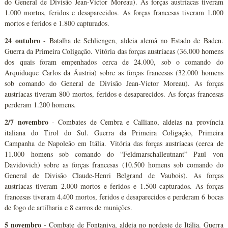
do General de Divisão Jean-Victor Moreau). As forças austríacas tiveram
1.000 mortos, feridos e desaparecidos. As forças francesas tiveram 1.000
mortos e feridos e 1.800 capturados.
24 outubro
- Batalha de Schliengen, aldeia alemã no Estado de Baden.
Guerra da Primeira Coligação. Vitória das forças austríacas (36.000 homens
dos quais foram empenhados cerca de 24.000, sob o comando do
Arquiduque Carlos da Áustria) sobre as forças francesas (32.000 homens
sob comando do General de Divisão Jean-Victor Moreau). As forças
austríacas tiveram 800 mortos, feridos e desaparecidos. As forças francesas
perderam 1.200 homens.
2/7 novembro
- Combates de Cembra e Calliano, aldeias na província
italiana do Tirol do Sul. Guerra da Primeira Coligação, Primeira
Campanha de Napoleão em Itália. Vitória das forças austríacas (cerca de
11.000 homens sob comando do “Feldmarschalleutnant” Paul von
Davidovich) sobre as forças francesas (10.500 homens sob comando do
General de Divisão Claude-Henri Belgrand de Vaubois). As forças
austríacas tiveram 2.000 mortos e feridos e 1.500 capturados. As forças
francesas tiveram 4.400 mortos, feridos e desaparecidos e perderam 6 bocas
de fogo de artilharia e 8 carros de munições.
5 novembro
- Combate de Fontaniva, aldeia no nordeste de Itália. Guerra