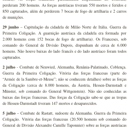
perderam 200 homens. As forças austríacas tiveram 550 mortos e feridos e
850 capturados, além de perderem 7 bocas de fogo de artilharia e 2 carros
de munições.
29 junho
– Capitulação da cidadela de Milão Norte de Itália. Guerra da
Primeira Coligação. A guarnição austríaca da cidadela era formada por
2.000 homens com 152 bocas de fogo de artilharia). Os Franceses, sob
comando do General de Divisão Dupois, dispunham de cerca de 6.000
homens. Não houve baixas do lado francês e do lado austríaco foram todos
capturados.
2 julho
- Combate de Neuwied, Alemanha, Renânia-Palatinado, Coblença.
Guerra da Primeira Coligação. Vitória das forças francesas (parte do
“Armée de la Sambre-et-Meuse”; não se conhecem detalhes) sobre as forças
da Coligação (cerca de 8.000 homens, da Áustria, Hessen-Darmstadt e
Münster, sob comando do General Wittgenstein). Não são conhecidas as
baixas das forças francesas. Das forças da Coligação sabe-se que as tropas
de Hessen-Darmstadt tiveram 147 mortos e desaparecidos.
5 julho
– Combate de Rastatt, sudoeste da Alemanha. Guerra da Primeira
Coligação. Vitória das forças francesas (20.500 homens sob comando do
General de Divisão Alexandre Camille Taponnier) sobre as forças austríacas