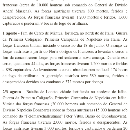
francesas (cerca de 10.000 homens sob comando do General de Divisão
André Massena). As forças austríacas tiveram 800 mortos, feridos e
desaparecidos. As forças francesas tiveram 1.200 mortos e feridos, 1.600
capturados e perderam 9 bocas de fogo de artilharia.
1 agosto
- Fim do Cerco de Mântua, fortaleza no nordeste de Itália. Guerra
da Primeira Coligação, Primeira Campanha de Napoleão em Itália. As
forças francesas tinham iniciado o cerco no dia 18 de junho. O avanço de
forças austríacas a partir do Norte obrigou os Franceses a levantar o cerco a
fim de concentrarem forças para enfrentarem a nova ameaça. Durante este
cerco, que durou 44 dias, as forças francesas tiveram 1.200 mortos e feridos
e 898 capturados. Ao levantarem o cerco, abandonaram no local 174 bocas
de fogo de artilharia. A guarnição austríaca teve 589 mortos, feridos e
desaparecidos devidos aos combates e 372 mortos por doença.
2/3 agosto
– Batalha de Lonato, cidade fortificada no nordeste de Itália.
Guerra da Primeira Coligação, Primeira Campanha de Napoleão em Itália.
Vitória das forças francesas (20.000 homens sob comando do General de
Divisão Napoleão Bonaparte) sobre as forças austríacas (15.000 homens sob
comando do “Feldmarschalleutnant” Peter Vitus, Barão de Quosdanovich).
As forças francesas tiveram 2.000 mortos, feridos e desaparecidos. As
forças austríacas tiveram 3.000 mortos, feridos e capturados e perderam 20