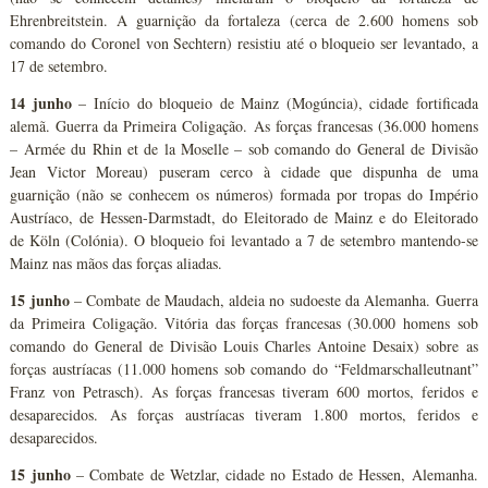
Ehrenbreitstein. A guarnição da fortaleza (cerca de 2.600 homens sob
comando do Coronel von Sechtern) resistiu até o bloqueio ser levantado, a
17 de setembro.
14 junho
– Início do bloqueio de Mainz (Mogúncia), cidade fortificada
alemã. Guerra da Primeira Coligação. As forças francesas (36.000 homens
– Armée du Rhin et de la Moselle – sob comando do General de Divisão
Jean Victor Moreau) puseram cerco à cidade que dispunha de uma
guarnição (não se conhecem os números) formada por tropas do Império
Austríaco, de Hessen-Darmstadt, do Eleitorado de Mainz e do Eleitorado
de Köln (Colónia). O bloqueio foi levantado a 7 de setembro mantendo-se
Mainz nas mãos das forças aliadas.
15 junho
– Combate de Maudach, aldeia no sudoeste da Alemanha. Guerra
da Primeira Coligação. Vitória das forças francesas (30.000 homens sob
comando do General de Divisão Louis Charles Antoine Desaix) sobre as
forças austríacas (11.000 homens sob comando do “Feldmarschalleutnant”
Franz von Petrasch). As forças francesas tiveram 600 mortos, feridos e
desaparecidos. As forças austríacas tiveram 1.800 mortos, feridos e
desaparecidos.
15 junho
– Combate de Wetzlar, cidade no Estado de Hessen, Alemanha.