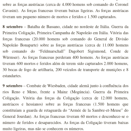
sobre as forças austríacas (cerca de 4.000 homens sob comando do Coronel
Cavasini). As forças francesas tiveram baixas ligeiras. As forças austríacas
tiveram um pequeno número de mortos e feridos e 1.500 capturados.
8 setembro
– Batalha de Bassano, cidade no nordeste de Itália. Guerra da
Primeira Coligação, Primeira Campanha de Napoleão em Itália. Vitória das
forças francesas (20.000 homens sob comando do General de Divisão
Napoleão Bonaparte) sobre as forças austríacas (cerca de 11.000 homens
sob comando do “Feldmarschall” Dagobert Sigismond, Conde de
Würmser). As forças francesas perderam 400 homens. As forças austríacas
tiveram 600 mortos e feridos além de terem sido capturados 2.000 homens,
30 bocas de fogo de artilharia, 200 veículos de transporte de munições e 8
estandartes.
9 setembro
– Combate de Wiesbaden, cidade alemã junto à confluência dos
rios Reno e Meno, frente a Mainz (Mogúncia). Guerra da Primeira
Coligação. Vitória das forças da Coligação (cerca de 12.000 homens,
austríacos e hessianos) sobre as forças francesas (1.500 homens que
constituíam a guarda de retaguarda do “Armée de la Sambre-et-Meuse” do
General Jourdan). As forças francesas tiveram 60 mortos e desconhece-se o
número de feridos e desaparecidos. As forças da Coligação tiveram baixas
muito ligeiras, mas não se conhecem os números.