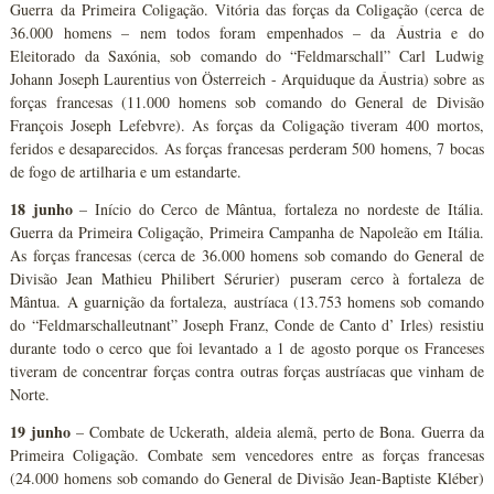
Guerra da Primeira Coligação. Vitória das forças da Coligação (cerca de
36.000 homens – nem todos foram empenhados – da Áustria e do
Eleitorado da Saxónia, sob comando do “Feldmarschall” Carl Ludwig
Johann Joseph Laurentius von Österreich - Arquiduque da Áustria) sobre as
forças francesas (11.000 homens sob comando do General de Divisão
François Joseph Lefebvre). As forças da Coligação tiveram 400 mortos,
feridos e desaparecidos. As forças francesas perderam 500 homens, 7 bocas
de fogo de artilharia e um estandarte.
18 junho
– Início do Cerco de Mântua, fortaleza no nordeste de Itália.
Guerra da Primeira Coligação, Primeira Campanha de Napoleão em Itália.
As forças francesas (cerca de 36.000 homens sob comando do General de
Divisão Jean Mathieu Philibert Sérurier) puseram cerco à fortaleza de
Mântua. A guarnição da fortaleza, austríaca (13.753 homens sob comando
do “Feldmarschalleutnant” Joseph Franz, Conde de Canto d’ Irles) resistiu
durante todo o cerco que foi levantado a 1 de agosto porque os Franceses
tiveram de concentrar forças contra outras forças austríacas que vinham de
Norte.
19 junho
– Combate de Uckerath, aldeia alemã, perto de Bona. Guerra da
Primeira Coligação. Combate sem vencedores entre as forças francesas
(24.000 homens sob comando do General de Divisão Jean-Baptiste Kléber)