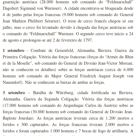
guarnição austríaca (28.000 homens sob comando do “Feldmarschall”
Dagobert Sigmund von Wurmser). A cidade encontrava-se bloqueada desde
4 de junho pelas forças francesas (9.000 homens sob comando do General
Jean Mathieu Philibert Sérurier). O trem de cerco francês chegou só em
julho, mas o cerco foi levantado devido à chegada das forças austríacas sob
o comando do “Feldmarschall” Wurmser. O segundo cerco teve início a 24
de agosto e prolongou-se até 2 de fevereiro de 1797.
1 setembro
- Combate de Geisenfeld, Alemanha, Baviera. Guerra da
Primeira Coligação. Vitória das forças francesas (forças do “Armée du Rhin
et de la Moselle”, sob comando do General de Divisão Jean-Victor Moreau;
não se conhecem os detalhes) sobre as forças austríacas (cerca de 6.000
homens sob comando do Major General Friedrich August Joseph von
Nauendorf). Não se conhecem as baixas de ambas as forças.
3 setembro
– Batalha de Würzburg, cidade fortificada na Baviera,
Alemanha. Guerra da Segunda Coligação. Vitória das forças austríacas
(17.000 homens sob comando do Arquiduque Carlos da Áustria) sobre as
forças francesas (30.000 homens sob comando do General de Divisão Jean-
Baptiste Jourdan). As forças austríacas tiveram cerca de 1.200 mortos e
feridos e 300 capturados. As forças francesas tiveram 2.000 mortos e
feridos e foram capturados 1.000 homens e 7 bocas de fogo de artilharia. A