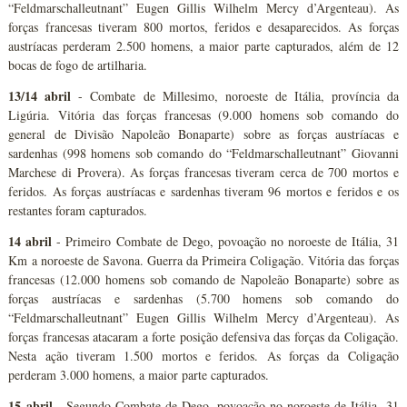
“Feldmarschalleutnant” Eugen Gillis Wilhelm Mercy d’Argenteau). As
forças francesas tiveram 800 mortos, feridos e desaparecidos. As forças
austríacas perderam 2.500 homens, a maior parte capturados, além de 12
bocas de fogo de artilharia.
13/14 abril
- Combate de Millesimo, noroeste de Itália, província da
Ligúria. Vitória das forças francesas (9.000 homens sob comando do
general de Divisão Napoleão Bonaparte) sobre as forças austríacas e
sardenhas (998 homens sob comando do “Feldmarschalleutnant” Giovanni
Marchese di Provera). As forças francesas tiveram cerca de 700 mortos e
feridos. As forças austríacas e sardenhas tiveram 96 mortos e feridos e os
restantes foram capturados.
14 abril
- Primeiro Combate de Dego, povoação no noroeste de Itália, 31
Km a noroeste de Savona. Guerra da Primeira Coligação. Vitória das forças
francesas (12.000 homens sob comando de Napoleão Bonaparte) sobre as
forças austríacas e sardenhas (5.700 homens sob comando do
“Feldmarschalleutnant” Eugen Gillis Wilhelm Mercy d’Argenteau). As
forças francesas atacaram a forte posição defensiva das forças da Coligação.
Nesta ação tiveram 1.500 mortos e feridos. As forças da Coligação
perderam 3.000 homens, a maior parte capturados.
15 abril
- Segundo Combate de Dego, povoação no noroeste de Itália, 31