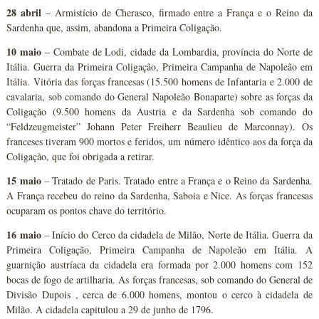
28 abril
– Armistício de Cherasco, firmado entre a França e o Reino da
Sardenha que, assim, abandona a Primeira Coligação.
10 maio
– Combate de Lodi, cidade da Lombardia, província do Norte de
Itália. Guerra da Primeira Coligação, Primeira Campanha de Napoleão em
Itália. Vitória das forças francesas (15.500 homens de Infantaria e 2.000 de
cavalaria, sob comando do General Napoleão Bonaparte) sobre as forças da
Coligação (9.500 homens da Áustria e da Sardenha sob comando do
“Feldzeugmeister” Johann Peter Freiherr Beaulieu de Marconnay). Os
franceses tiveram 900 mortos e feridos, um número idêntico aos da força da
Coligação, que foi obrigada a retirar.
15 maio
– Tratado de Paris. Tratado entre a França e o Reino da Sardenha.
A França recebeu do reino da Sardenha, Saboia e Nice. As forças francesas
ocuparam os pontos chave do território.
16 maio
– Início do Cerco da cidadela de Milão, Norte de Itália. Guerra da
Primeira Coligação, Primeira Campanha de Napoleão em Itália. A
guarnição austríaca da cidadela era formada por 2.000 homens com 152
bocas de fogo de artilharia. As forças francesas, sob comando do General de
Divisão Dupois , cerca de 6.000 homens, montou o cerco à cidadela de
Milão. A cidadela capitulou a 29 de junho de 1796.