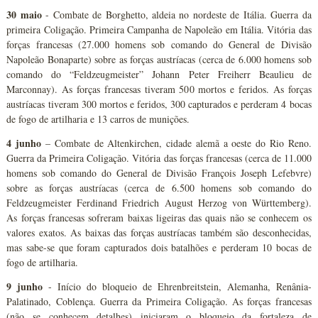
30 maio
- Combate de Borghetto, aldeia no nordeste de Itália. Guerra da
primeira Coligação. Primeira Campanha de Napoleão em Itália. Vitória das
forças francesas (27.000 homens sob comando do General de Divisão
Napoleão Bonaparte) sobre as forças austríacas (cerca de 6.000 homens sob
comando do “Feldzeugmeister” Johann Peter Freiherr Beaulieu de
Marconnay). As forças francesas tiveram 500 mortos e feridos. As forças
austríacas tiveram 300 mortos e feridos, 300 capturados e perderam 4 bocas
de fogo de artilharia e 13 carros de munições.
4 junho
– Combate de Altenkirchen, cidade alemã a oeste do Rio Reno.
Guerra da Primeira Coligação. Vitória das forças francesas (cerca de 11.000
homens sob comando do General de Divisão François Joseph Lefebvre)
sobre as forças austríacas (cerca de 6.500 homens sob comando do
Feldzeugmeister Ferdinand Friedrich August Herzog von Württemberg).
As forças francesas sofreram baixas ligeiras das quais não se conhecem os
valores exatos. As baixas das forças austríacas também são desconhecidas,
mas sabe-se que foram capturados dois batalhões e perderam 10 bocas de
fogo de artilharia.
9 junho
- Início do bloqueio de Ehrenbreitstein, Alemanha, Renânia-
Palatinado, Coblença. Guerra da Primeira Coligação. As forças francesas
(não se conhecem detalhes) iniciaram o bloqueio da fortaleza de