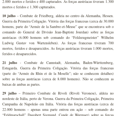
2.000 mortos e feridos e 400 capturados. As forças austríacas tiveram 1.300
mortos e feridos e 1.300 capturados.
10 julho
– Combate de Friedberg, aldeia no centro da Alemanha, Hessen.
Guerra da Primeira Coligação. Vitória das forças francesas (cerca de 30.000
homens, parte do “Armée de la Sambre-et-Meuse” que se encontrava sob o
comando do General de Divisão Jean-Baptiste Jourdan) sobre as forças
austríacas (6.000 homens sob comando do “Feldzeugmeister” Wilhelm
Ludwig Gustav von Wartensleben). As forças francesas tiveram 700
mortos, feridos e desaparecidos. As forças austríacas tiveram 1.000 mortos,
feridos e desaparecidos.
21 julho
- Combate de Cannstadt, Alemanha, Baden-Württemberg,
Estugarda. Guerra da Primeira Coligação. Vitória das forças francesas
(parte do “Armée du Rhin et de la Moselle”; não se conhecem detalhes)
sobre as forças austríacas (cerca de 8.000 homens). Não se conhecem as
baixas de ambas as partes.
29 julho
– Primeiro Combate de Rivoli (Rivoli Veronese), aldeia no
nordeste de Itália, perto de Verona. Guerra da Primeira Coligação, Primeira
Campanha de Napoleão em Itália. Vitória das forças austríacas (cerca de
22.000 homens – apenas uma parte entrou em ação – sob comando do
“Feldmarschall” Dagobert Sigmund, Conde de Wurmser) sobre as forças