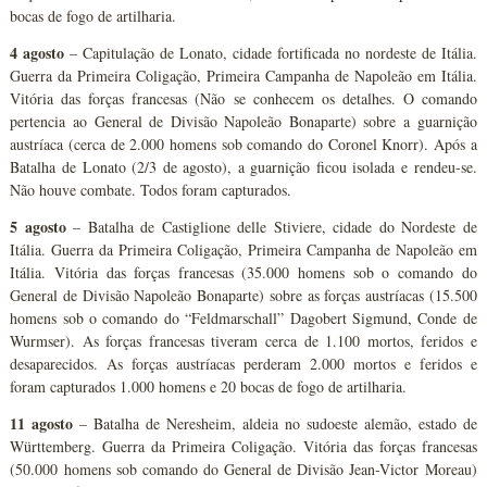
bocas de fogo de artilharia.
4 agosto
– Capitulação de Lonato, cidade fortificada no nordeste de Itália.
Guerra da Primeira Coligação, Primeira Campanha de Napoleão em Itália.
Vitória das forças francesas (Não se conhecem os detalhes. O comando
pertencia ao General de Divisão Napoleão Bonaparte) sobre a guarnição
austríaca (cerca de 2.000 homens sob comando do Coronel Knorr). Após a
Batalha de Lonato (2/3 de agosto), a guarnição ficou isolada e rendeu-se.
Não houve combate. Todos foram capturados.
5 agosto
– Batalha de Castiglione delle Stiviere, cidade do Nordeste de
Itália. Guerra da Primeira Coligação, Primeira Campanha de Napoleão em
Itália. Vitória das forças francesas (35.000 homens sob o comando do
General de Divisão Napoleão Bonaparte) sobre as forças austríacas (15.500
homens sob o comando do “Feldmarschall” Dagobert Sigmund, Conde de
Wurmser). As forças francesas tiveram cerca de 1.100 mortos, feridos e
desaparecidos. As forças austríacas perderam 2.000 mortos e feridos e
foram capturados 1.000 homens e 20 bocas de fogo de artilharia.
11 agosto
– Batalha de Neresheim, aldeia no sudoeste alemão, estado de
Württemberg. Guerra da Primeira Coligação. Vitória das forças francesas
(50.000 homens sob comando do General de Divisão Jean-Victor Moreau)