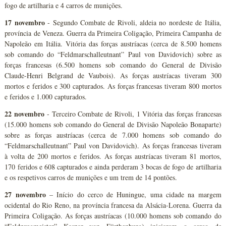
fogo de artilharia e 4 carros de munições.
17 novembro
- Segundo Combate de Rivoli, aldeia no nordeste de Itália,
província de Veneza. Guerra da Primeira Coligação, Primeira Campanha de
Napoleão em Itália. Vitória das forças austríacas (cerca de 8.500 homens
sob comando do “Feldmarschalleutnant” Paul von Davidovich) sobre as
forças francesas (6.500 homens sob comando do General de Divisão
Claude-Henri Belgrand de Vaubois). As forças austríacas tiveram 300
mortos e feridos e 300 capturados. As forças francesas tiveram 800 mortos
e feridos e 1.000 capturados.
22 novembro
- Terceiro Combate de Rivoli, 1 Vitória das forças francesas
(15.000 homens sob comando do General de Divisão Napoleão Bonaparte)
sobre as forças austríacas (cerca de 7.000 homens sob comando do
“Feldmarschalleutnant” Paul von Davidovich). As forças francesas tiveram
à volta de 200 mortos e feridos. As forças austríacas tiveram 81 mortos,
170 feridos e 608 capturados e ainda perderam 3 bocas de fogo de artilharia
e os respetivos carros de munições e um trem de 14 pontões.
27 novembro
– Início do cerco de Huningue, uma cidade na margem
ocidental do Rio Reno, na província francesa da Alsácia-Lorena. Guerra da
Primeira Coligação. As forças austríacas (10.000 homens sob comando do