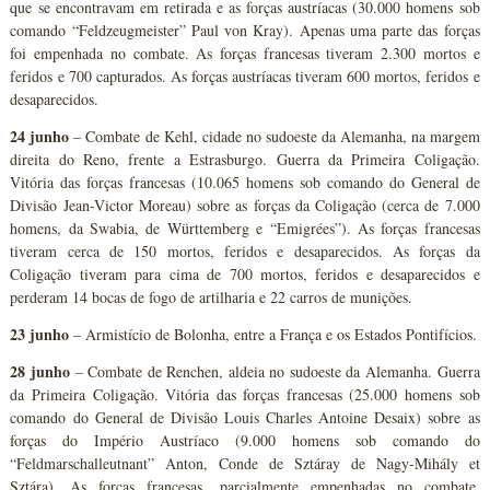
que se encontravam em retirada e as forças austríacas (30.000 homens sob
comando “Feldzeugmeister” Paul von Kray). Apenas uma parte das forças
foi empenhada no combate. As forças francesas tiveram 2.300 mortos e
feridos e 700 capturados. As forças austríacas tiveram 600 mortos, feridos e
desaparecidos.
24 junho
– Combate de Kehl, cidade no sudoeste da Alemanha, na margem
direita do Reno, frente a Estrasburgo. Guerra da Primeira Coligação.
Vitória das forças francesas (10.065 homens sob comando do General de
Divisão Jean-Victor Moreau) sobre as forças da Coligação (cerca de 7.000
homens, da Swabia, de Württemberg e “Emigrées”). As forças francesas
tiveram cerca de 150 mortos, feridos e desaparecidos. As forças da
Coligação tiveram para cima de 700 mortos, feridos e desaparecidos e
perderam 14 bocas de fogo de artilharia e 22 carros de munições.
23 junho
– Armistício de Bolonha, entre a França e os Estados Pontifícios.
28 junho
– Combate de Renchen, aldeia no sudoeste da Alemanha. Guerra
da Primeira Coligação. Vitória das forças francesas (25.000 homens sob
comando do General de Divisão Louis Charles Antoine Desaix) sobre as
forças do Império Austríaco (9.000 homens sob comando do
“Feldmarschalleutnant” Anton, Conde de Sztáray de Nagy-Mihály et
Sztára). As forças francesas, parcialmente empenhadas no combate,