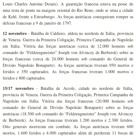
Louis Charles Antoine Desaix). A guarnição francesa estava na posse de
uma testa de ponte na margem oriental do Rio Reno, onde se situa a cidade
de Kehl, frente a Estrasburgo. As forças austríacas conseguiram romper as
defesas francesas a 9 de janeiro de 1797.
12 novembro
- Batalha de Caldiero, aldeia no nordeste de Itália, província
de Veneza. Guerra da Primeira Coligação, Primeira Campanha de Napoleão
em Itália. Vitória das forças austríacas (cerca de 12.000 homens sob
comando do “Feldzeugmeister” Joseph von Alvinczy de Berberek) sobre as
forças francesas (cerca de 24.000 homens sob comando do General de
Divisão Napoleão Bonaparte). As forças austríacas tiveram 950 mortos e
feridos e 350 capturados. As forças francesas tiveram 1.000 mortos e
feridos e 800 capturados.
15/17 novembro
- Batalha de Arcole, cidade no nordeste de Itália,
província de Veneza. Guerra da Primeira Coligação, Primeira Campanha de
Napoleão em Itália. Vitória das forças francesas (20.000 homens sob
comando do General de Divisão Napoleão Bonaparte) sobre as forças
austríacas (18.500 sob comando do “Feldzeugmeister” Joseph von Alvinczy
de Berberek). As forças francesas tiveram 1.200 mortos e 2.300 feridos.
Oito generais morreram em combate. As forças austríacas tiveram 600
mortos, 1.600 feridos e 4.000 capturados além de perderem 11 bocas de