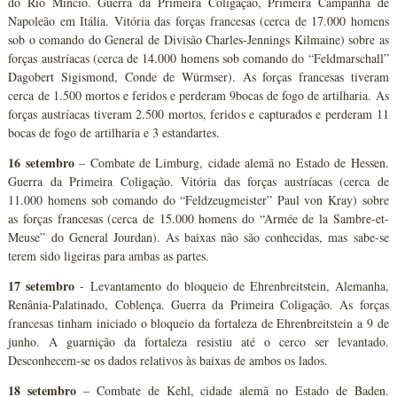
do Rio Míncio. Guerra da Primeira Coligação, Primeira Campanha de
Napoleão em Itália. Vitória das forças francesas (cerca de 17.000 homens
sob o comando do General de Divisão Charles-Jennings Kilmaine) sobre as
forças austríacas (cerca de 14.000 homens sob comando do “Feldmarschall”
Dagobert Sigismond, Conde de Würmser). As forças francesas tiveram
cerca de 1.500 mortos e feridos e perderam 9bocas de fogo de artilharia. As
forças austríacas tiveram 2.500 mortos, feridos e capturados e perderam 11
bocas de fogo de artilharia e 3 estandartes.
16 setembro
– Combate de Limburg, cidade alemã no Estado de Hessen.
Guerra da Primeira Coligação. Vitória das forças austríacas (cerca de
11.000 homens sob comando do “Feldzeugmeister” Paul von Kray) sobre
as forças francesas (cerca de 15.000 homens do “Armée de la Sambre-et-
Meuse” do General Jourdan). As baixas não são conhecidas, mas sabe-se
terem sido ligeiras para ambas as partes.
17 setembro
- Levantamento do bloqueio de Ehrenbreitstein, Alemanha,
Renânia-Palatinado, Coblença. Guerra da Primeira Coligação. As forças
francesas tinham iniciado o bloqueio da fortaleza de Ehrenbreitstein a 9 de
junho. A guarnição da fortaleza resistiu até o cerco ser levantado.
Desconhecem-se os dados relativos às baixas de ambos os lados.
18 setembro
– Combate de Kehl, cidade alemã no Estado de Baden.