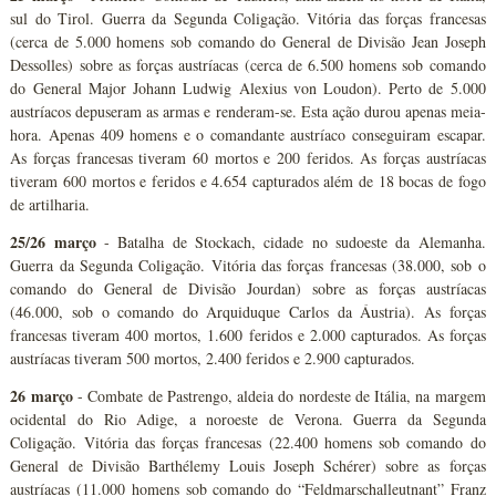
sul do Tirol. Guerra da Segunda Coligação. Vitória das forças francesas
(cerca de 5.000 homens sob comando do General de Divisão Jean Joseph
Dessolles) sobre as forças austríacas (cerca de 6.500 homens sob comando
do General Major Johann Ludwig Alexius von Loudon). Perto de 5.000
austríacos depuseram as armas e renderam-se. Esta ação durou apenas meia-
hora. Apenas 409 homens e o comandante austríaco conseguiram escapar.
As forças francesas tiveram 60 mortos e 200 feridos. As forças austríacas
tiveram 600 mortos e feridos e 4.654 capturados além de 18 bocas de fogo
de artilharia.
25/26 março
- Batalha de Stockach, cidade no sudoeste da Alemanha.
Guerra da Segunda Coligação. Vitória das forças francesas (38.000, sob o
comando do General de Divisão Jourdan) sobre as forças austríacas
(46.000, sob o comando do Arquiduque Carlos da Áustria). As forças
francesas tiveram 400 mortos, 1.600 feridos e 2.000 capturados. As forças
austríacas tiveram 500 mortos, 2.400 feridos e 2.900 capturados.
26 março
- Combate de Pastrengo, aldeia do nordeste de Itália, na margem
ocidental do Rio Adige, a noroeste de Verona. Guerra da Segunda
Coligação. Vitória das forças francesas (22.400 homens sob comando do
General de Divisão Barthélemy Louis Joseph Schérer) sobre as forças
austríacas (11.000 homens sob comando do “Feldmarschalleutnant” Franz