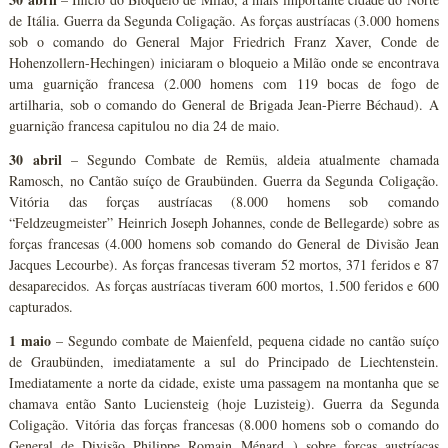
de Itália. Guerra da Segunda Coligação. As forças austríacas (3.000 homens
sob o comando do General Major Friedrich Franz Xaver, Conde de
Hohenzollern-Hechingen) iniciaram o bloqueio a Milão onde se encontrava
uma guarnição francesa (2.000 homens com 119 bocas de fogo de
artilharia, sob o comando do General de Brigada Jean-Pierre Béchaud). A
guarnição francesa capitulou no dia 24 de maio.
30 abril
– Segundo Combate de Remüs, aldeia atualmente chamada
Ramosch, no Cantão suíço de Graubünden. Guerra da Segunda Coligação.
Vitória das forças austríacas (8.000 homens sob comando
“Feldzeugmeister” Heinrich Joseph Johannes, conde de Bellegarde) sobre as
forças francesas (4.000 homens sob comando do General de Divisão Jean
Jacques Lecourbe). As forças francesas tiveram 52 mortos, 371 feridos e 87
desaparecidos. As forças austríacas tiveram 600 mortos, 1.500 feridos e 600
capturados.
1 maio
– Segundo combate de Maienfeld, pequena cidade no cantão suíço
de Graubünden, imediatamente a sul do Principado de Liechtenstein.
Imediatamente a norte da cidade, existe uma passagem na montanha que se
chamava então Santo Luciensteig (hoje Luzisteig). Guerra da Segunda
Coligação. Vitória das forças francesas (8.000 homens sob o comando do
General de Divisão Philippe Romain Ménard ) sobre forças austríacas