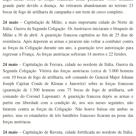
grande parte devido a doença. Ao retirarem abandonaram no terreno 23
bocas de fogo de artilharia de campanha e um trem de cerco completo.
24 maio
– Capitulação de Milão, a mais importante cidade do Norte de
Itália. Guerra da Segunda Coligação. Os Austríacos iniciaram o bloqueio de
Milão a 30 de abril. A guarnição francesa capitulou ao fim de 25 dias de
resistência. Após deporem as armas e jurarem não voltar a combater contra
as forças da Coligação durante um ano, a guarnição teve autorização para
regressar a França. As forças austríacas sofreram 14 mortos e 22 feridos.
24 maio
– Capitulação de Ferrara, cidade no nordeste de Itália. Guerra da
Segunda Coligação. Vitória das forças austríacas (cerca de 3.000 homens
com 10 bocas de fogo de artilharia, sob comando do General Major Johann
Joseph Cajetan Conde de Klenau e Janowitz) sobre as forças francesas
(guarnição de 1.500 homens com 75 bocas de fogo de artilharia, sob
comando do Coronel Lapouant). A guarnição francesa depôs as armas e
partiu em liberdade com a condição de, nos seis meses seguintes, não
lutarem contra as forças da Coligação. Não houve baixas em ambas as
partes, mas os estandartes de três batalhões franceses ficaram na posse das
forças austríacas.
24 maio
– Capitulação de Ravena, cidade fortificada no nordeste de Itália.