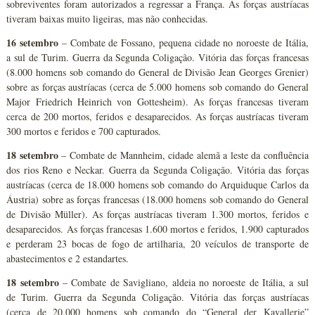
sobreviventes foram autorizados a regressar a França. As forças austríacas
tiveram baixas muito ligeiras, mas não conhecidas.
16 setembro
– Combate de Fossano, pequena cidade no noroeste de Itália,
a sul de Turim. Guerra da Segunda Coligação. Vitória das forças francesas
(8.000 homens sob comando do General de Divisão Jean Georges Grenier)
sobre as forças austríacas (cerca de 5.000 homens sob comando do General
Major Friedrich Heinrich von Gottesheim). As forças francesas tiveram
cerca de 200 mortos, feridos e desaparecidos. As forças austríacas tiveram
300 mortos e feridos e 700 capturados.
18 setembro
– Combate de Mannheim, cidade alemã a leste da confluência
dos rios Reno e Neckar. Guerra da Segunda Coligação. Vitória das forças
austríacas (cerca de 18.000 homens sob comando do Arquiduque Carlos da
Áustria) sobre as forças francesas (18.000 homens sob comando do General
de Divisão Müller). As forças austríacas tiveram 1.300 mortos, feridos e
desaparecidos. As forças francesas 1.600 mortos e feridos, 1.900 capturados
e perderam 23 bocas de fogo de artilharia, 20 veículos de transporte de
abastecimentos e 2 estandartes.
18 setembro
– Combate de Savigliano, aldeia no noroeste de Itália, a sul
de Turim. Guerra da Segunda Coligação. Vitória das forças austríacas
(cerca de 20.000 homens sob comando do “General der Kavallerie”