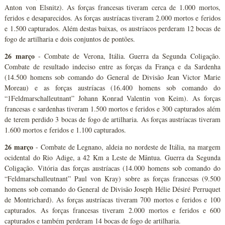
Anton von Elsnitz). As forças francesas tiveram cerca de 1.000 mortos,
feridos e desaparecidos. As forças austríacas tiveram 2.000 mortos e feridos
e 1.500 capturados. Além destas baixas, os austríacos perderam 12 bocas de
fogo de artilharia e dois conjuntos de pontões.
26 março
- Combate de Verona, Itália. Guerra da Segunda Coligação.
Combate de resultado indeciso entre as forças da França e da Sardenha
(14.500 homens sob comando do General de Divisão Jean Victor Marie
Moreau) e as forças austríacas (16.400 homens sob comando do
“1Feldmarschalleutnant” Johann Konrad Valentin von Keim). As forças
francesas e sardenhas tiveram 1.500 mortos e feridos e 300 capturados além
de terem perdido 3 bocas de fogo de artilharia. As forças austríacas tiveram
1.600 mortos e feridos e 1.100 capturados.
26 março
- Combate de Legnano, aldeia no nordeste de Itália, na margem
ocidental do Rio Adige, a 42 Km a Leste de Mântua. Guerra da Segunda
Coligação. Vitória das forças austríacas (14.000 homens sob comando do
“Feldmarschalleutnant” Paul von Kray) sobre as forças francesas (9.500
homens sob comando do General de Divisão Joseph Hélie Désiré Perruquet
de Montrichard). As forças austríacas tiveram 700 mortos e feridos e 100
capturados. As forças francesas tiveram 2.000 mortos e feridos e 600
capturados e também perderam 14 bocas de fogo de artilharia.