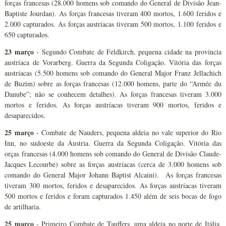
forças francesas (28.000 homens sob comando do General de Divisão Jean-
Baptiste Jourdan). As forças francesas tiveram 400 mortos, 1.600 feridos e
2.000 capturados. As forças austríacas tiveram 500 mortos, 1.100 feridos e
650 capturados.
23 março
- Segundo Combate de Feldkirch, pequena cidade na província
austríaca de Vorarberg. Guerra da Segunda Coligação. Vitória das forças
austríacas (5.500 homens sob comando do General Major Franz Jellachich
de Buzim) sobre as forças francesas (12.000 homens, parte do “Armée du
Danube”; não se conhecem detalhes). As forças francesas tiveram 3.000
mortos e feridos. As forças austríacas tiveram 900 mortos, feridos e
desaparecidos.
25 março
- Combate de Nauders, pequena aldeia no vale superior do Rio
Inn, no sudoeste da Áustria. Guerra da Segunda Coligação. Vitória das
orças francesas (4.000 homens sob comando do General de Divisão Claude-
Jacques Lecourbe) sobre as forças austríacas (cerca de 3.000 homens sob
comando do General Major Johann Baptist Alcaini). As forças francesas
tiveram 300 mortos, feridos e desaparecidos. As forças austríacas tiveram
500 mortos e feridos e foram capturados 1.450 além de seis bocas de fogo
de artilharia.
25 março
- Primeiro Combate de Tauffers, uma aldeia no norte de Itália,