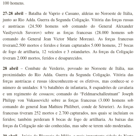
100 homens.
27-28 abril
– Batalha de Vaprio e Cassano, aldeias no Noroeste de Itália,
junto ao Rio Adda. Guerra da Segunda Coligação. Vitória das forças russas
e austríacas (24.500 homens sob comando do General Alexander
Vasilyevich Suvorov) sobre as forças francesas (28.000 homens sob
comando do General Jean Victor Marie Moreau). As forças francesas
tiveram2.500 mortos e feridos e foram capturados 5.000 homens, 27 bocas
de fogo de artilharia, 12 veículos e 3 estandartes. As forças da Coligação
tiveram 2.000 mortos, feridos e desaparecidos.
28 abril
– Combate de Verderio, povoado no Noroeste de Itália, nas
proximidades do Rio Adda. Guerra da Segunda Coligação. Vitória das
forças austríacas e russas (desconhecem-se os efetivos, mas conhece-se o
número de unidades: 8 ½ batalhões de infantaria, 8 esquadrões de cavalaria
e um regimento de cossacos; comando do “Feldmarschalleutnant” Joseph
Philipp von Vukassovich) sobre as forças francesas (3.000 homens sob
comando do general Jean Mathieu Philibert, conde de Sérurier). As forças
francesas tiveram 252 mortos e 2.700 capturados, nos quais se incluíam os
feridos; também perderam 8 bocas de fogo de artilharia. As baixas das
forças da Coligação não são conhecidas, mas sabe-se terem sido moderadas.
30 abril
– Início do Bloqueio de Milão, a mais importante cidade do Norte