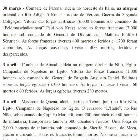
30 março
- Combate de Parona, aldeia no nordeste da Itália, na margem
oriental do Rio Adige, 5 Km a noroeste de Verona. Guerra da Segunda
Coligação. Vitória das forças austríacas (6.000 homens sob comando do
“Feldmarschalleutnant” Paul von Kray) sobre as forças francesas (7.000
homens sob comando do General de Divisão Jean Mathieu Philibert
Sérurier). As forças francesas tiveram 400 mortos e feridos e 1.700 foram
capturados. As forças austríacas tiveram 400 mortos, feridos e
desaparecidos.
3 abril
- Combate de Abaud, aldeia na margem direita do Nilo, Egito.
Campanha de Napoleão no Egito. Vitória das forças francesas (1.000
homens sob comando do General de Brigada Augustin-Daniel Belliard)
sobre as forças egípcias (3.350 homens). As forças francesas tiveram 60
mortos e 60 feridos. As forças egípcias tiveram 280 mortos.
3 abril
- Massacre de Quena, aldeia perto de Tebas, junto ao Rio Nilo,
Egito. Campanha de Napoleão no Egito. O cruzador “L'Italie”, no Rio
Nilo, sob comando do Capitão Morandi, com 200 marinheiros e 60 homens
de infantaria, transportava também 300 doentes e feridos. Uma força de
2.000 homens de infantaria sob comando do Sherife Hassan, de Meca,
atacou o cruzador. Todos os franceses foram mortos. Não se conhecem as