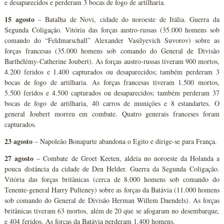
e desaparecidos e perderam 3 bocas de fogo de artilharia.
15 agosto
– Batalha de Novi, cidade do noroeste de Itália. Guerra da
Segunda Coligação. Vitória das forças austro-russas (35.000 homens sob
comando do “Feldmarschall” Alexander Vasilyevich Suvorov) sobre as
forças francesas (35.000 homens sob comando do General de Divisão
Barthélémy-Catherine Joubert). As forças austro-russas tiveram 900 mortos,
4.200 feridos e 1.400 capturados ou desaparecidos; também perderam 3
bocas de fogo de artilharia. As forças francesas tiveram 1.500 mortos,
5.500 feridos e 4.500 capturados ou desaparecidos; também perderam 37
bocas de fogo de artilharia, 40 carros de munições e 8 estandartes. O
general Joubert morreu em combate. Quatro generais franceses foram
capturados.
23 agosto
– Napoleão Bonaparte abandona o Egito e dirige-se para França.
27 agosto
– Combate de Groet Keeten, aldeia no noroeste da Holanda a
pouca distância da cidade de Den Helder. Guerra da Segunda Coligação.
Vitória das forças britânicas (cerca de 8.000 homens sob comando do
Tenente-general Harry Pulteney) sobre as forças da Batávia (11.000 homens
sob comando do General de Divisão Herman Willem Daendels). As forças
britânicas tiveram 63 mortos, além de 20 que se afogaram no desembarque,
e 404 feridos. As forças da Batávia perderam 1.400 homens.