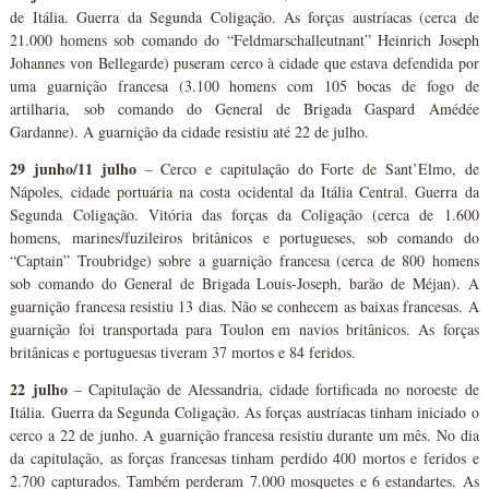
de Itália. Guerra da Segunda Coligação. As forças austríacas (cerca de
21.000 homens sob comando do “Feldmarschalleutnant” Heinrich Joseph
Johannes von Bellegarde) puseram cerco à cidade que estava defendida por
uma guarnição francesa (3.100 homens com 105 bocas de fogo de
artilharia, sob comando do General de Brigada Gaspard Amédée
Gardanne). A guarnição da cidade resistiu até 22 de julho.
29 junho/11 julho
– Cerco e capitulação do Forte de Sant’Elmo, de
Nápoles, cidade portuária na costa ocidental da Itália Central. Guerra da
Segunda Coligação. Vitória das forças da Coligação (cerca de 1.600
homens, marines/fuzileiros britânicos e portugueses, sob comando do
“Captain” Troubridge) sobre a guarnição francesa (cerca de 800 homens
sob comando do General de Brigada Louis-Joseph, barão de Méjan). A
guarnição francesa resistiu 13 dias. Não se conhecem as baixas francesas. A
guarnição foi transportada para Toulon em navios britânicos. As forças
britânicas e portuguesas tiveram 37 mortos e 84 feridos.
22 julho
– Capitulação de Alessandria, cidade fortificada no noroeste de
Itália. Guerra da Segunda Coligação. As forças austríacas tinham iniciado o
cerco a 22 de junho. A guarnição francesa resistiu durante um mês. No dia
da capitulação, as forças francesas tinham perdido 400 mortos e feridos e
2.700 capturados. Também perderam 7.000 mosquetes e 6 estandartes. As