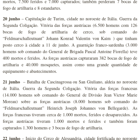
mortos, 7.500 feridos e 7.000 capturados; também perderam 7 bocas de
fogo de artilharia e 8 estandartes.
20 junho
– Capitulação de Turim, cidade no noroeste de Itália. Guerra da
Segunda Coligação. Vitória das forças austríacas (6.500 homens com 126
bocas de fogo de artilharia de cerco, sob comando do
“Feldmarschalleutnant” Johann Konrad Valentin von Kaim ) que tinham
posto cerco à cidade a 11 de junho. A guarnição franco-sardenha (3.000
homens sob comando do General de Brigada Pascal Antoine Fiorella) teve
400 mortos e feridos. As forças austríacas capturaram 382 bocas de fogo de
artilharia e 40.000 mosquetes, assim como uma grande quantidade de
equipamento e abastecimentos.
21 junho
– Batalha de Cascinagrossa ou San Giuliano, aldeia no noroeste
de Itália. Guerra da Segunda Coligação. Vitória das forças francesas
(14.000 homens sob comando do General de Divisão Jean Victor Marie
Moreau) sobre as forças austríacas (8.000 homens sob comando do
“Feldmarschalleutnant” Heinrich Joseph Johannes von Bellegarde). As
forças francesas tiveram cerca de 1.000 mortos, feridos e desaparecidos. As
forças austríacas tiveram 1.000 mortos e feridos e também foram
capturados 1.300 homens e 3 bocas de fogo de artilharia.
22 junho
– Início do Cerco de Alessandria, cidade fortificada no noroeste