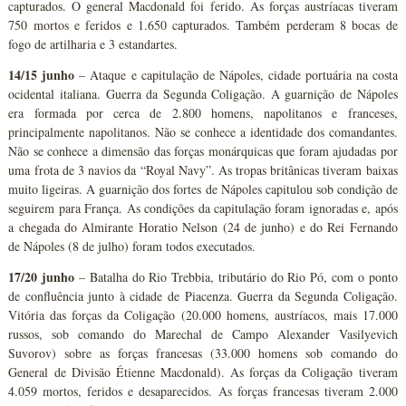
capturados. O general Macdonald foi ferido. As forças austríacas tiveram
750 mortos e feridos e 1.650 capturados. Também perderam 8 bocas de
fogo de artilharia e 3 estandartes.
14/15 junho
– Ataque e capitulação de Nápoles, cidade portuária na costa
ocidental italiana. Guerra da Segunda Coligação. A guarnição de Nápoles
era formada por cerca de 2.800 homens, napolitanos e franceses,
principalmente napolitanos. Não se conhece a identidade dos comandantes.
Não se conhece a dimensão das forças monárquicas que foram ajudadas por
uma frota de 3 navios da “Royal Navy”. As tropas britânicas tiveram baixas
muito ligeiras. A guarnição dos fortes de Nápoles capitulou sob condição de
seguirem para França. As condições da capitulação foram ignoradas e, após
a chegada do Almirante Horatio Nelson (24 de junho) e do Rei Fernando
de Nápoles (8 de julho) foram todos executados.
17/20 junho
– Batalha do Rio Trebbia, tributário do Rio Pó, com o ponto
de confluência junto à cidade de Piacenza. Guerra da Segunda Coligação.
Vitória das forças da Coligação (20.000 homens, austríacos, mais 17.000
russos, sob comando do Marechal de Campo Alexander Vasilyevich
Suvorov) sobre as forças francesas (33.000 homens sob comando do
General de Divisão Étienne Macdonald). As forças da Coligação tiveram
4.059 mortos, feridos e desaparecidos. As forças francesas tiveram 2.000