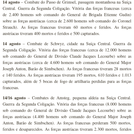
14 agosto
– Combate do Passo de Grimsel, passagem montanhosa na Suíça
Central. Guerra da Segunda Coligação. Vitória das forças francesas (cerca
de 2.400 homens sob comando do General de Brigada Etienne Gudin)
sobre as forças austríacas (cerca de 2.600 homens sob comando do Coronel
Strauch). As forças francesas tiveram 60 mortos e feridos. As forças
austríacas tiveram 400 mortos e feridos e 500 capturados.
14 agosto
– Combate de Schwyz, cidade na Suíça Central. Guerra da
Segunda Coligação. Vitória das forças francesas (cerca de 12.000 homens
sob comando do General de Divisão Claude Jacques Lecourbe) sobre as
forças austríacas (cerca de 4.600 homens sob comando do General Major
Joseph Anton, Barão de Simbschen). As forças francesas tiveram 28 mortos
e 140 feridos. As forças austríacas tiveram 195 mortos, 610 feridos e 1.013
capturados, além de 5 bocas de fogo de artilharia perdidas para as forças
francesas.
14/16 agosto
– Combates de Amsteg, pequena aldeia na Suíça Central.
Guerra da Segunda Coligação. Vitória das forças francesas (8.000 homens
sob comando do General de Divisão Claude Jacques Lecourbe) sobre as
forças austríacas (4.400 homens sob comando do General Major Joseph
Anton, Barão de Simbschen). As forças francesas perderam 500 mortos,
feridos e desaparecidos. As forças austríacas tiveram 2.300 mortos, feridos