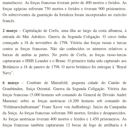
mamelucos). As forças francesas tiveram perto de 400 mortos e feridos. As
forças egípcias sofreram 750 mortos e feridos e tiveram 900 prisioneiros.
Os sobreviventes da guarnição da fortaleza foram incorporados no exército
francês.
2 março
– Capitulação de Corfu, uma ilha ao largo da costa albanesa, à
entrada do Mar Adrático. Guerra da Segunda Coligação. O cerco tinha
começado a 18 de novembro de 1798. Vitória das forças russas e turcas
contra as forças francesas. Não são conhecidos os números relativos a
baixas de ambas as partes. No porto de Corfu, as forças russo-turcas
capturaram o HMS Leander e o Brune. O primeiro tinha sido capturado aos
Britânicos a 18 de janeiro de 1798. O navio britânico foi entregue à “Royal
Navy”.
6 março
– Combate de Maienfeld, pequena cidade do Cantão de
Graubünden, Suíça Oriental. Guerra da Segunda Coligação. Vitória das
forças francesas (5.000 homens sob comando do General de Divisão André
Massena) sobre as forças austríacas (4.200 homens sob comando do
“Feldmarschalleutnant” Franz Xaver von Auffenberg). Início da Campanha
da Suíça. As forças francesas sofreram 300 mortos, feridos e desaparecidos.
As forças austríacas tiveram 400 mortos e feridos e 1.450 prisioneiros. As
forças francesas também capturaram 12 bocas de fogo de artilharia e 4