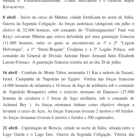
batalha o “Feldmarschalleutnant” Conde Mercandin e o General Major
Kovacsevics.
8 abril
- Início do cerco de Mântua, cidade fortificada no norte de Itália.
Guerra da Segunda Coligação. As forças austríacas (atingiram em julho o
efetivo de 32.000 homens, sob comando do “Feldzeugmeister” Paul von
Kray) cercaram Mântua que estava defendida por uma guarnição francesa
(11.000 homens, entre os quais se encontravam as 1ª e 2ª “Légion
Helvetique”, a 1ª “Demi-Brigade” Cisalpina e a 2ª Legião Polaca, sob
comando do General de Divisão Antoine Henri Armand Jules Élisabeth
Latour-Foissac). A guarnição francesa resistiu até ao dia 28 de julho.
16 abril
– Combate de Monte Tabor, montanha 11 Km a sudeste de Nazaré,
Israel. Campanha de Napoleão no Egipto. Vitória das forças francesas
(4.000 homens de infantaria e 16 bocas de fogo de artilharia sob o comando
de Napoleão Bonaparte) sobre o exército otomano de Damasco (25.000
homens de cavalaria e 2 bocas de fogo artilharia, sob o comando de
Achmed Bey ). As forças otomanas tinham como objetivo obrigar a
levantar o cerco de Acre. As forças francesas tiveram 2 mortos e 60 feridos.
As forças otomanas tiveram 6 mortos e feridos e 500 capturados.
21 abril
- Capitulação de Bréscia, cidade no norte de Itália, situada entre o
Lago Garda e o Lago Iseo. Guerra da Segunda Coligação. Vitória das