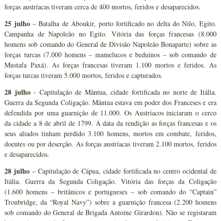
forças austríacas tiveram cerca de 400 mortos, feridos e desaparecidos.
25 julho
– Batalha de Aboukir, porto fortificado no delta do Nilo, Egito.
Campanha de Napoleão no Egito. Vitória das forças francesas (8.000
homens sob comando do General de Divisão Napoleão Bonaparte) sobre as
forças turcas (7.000 homens – mamelucos e beduínos – sob comando de
Mustafa Paxá). As forças francesas tiveram 1.100 mortos e feridos. As
forças turcas tiveram 5.000 mortos, feridos e capturados.
28 julho
- Capitulação de Mântua, cidade fortificada no norte de Itália.
Guerra da Segunda Coligação. Mântua estava em poder dos Franceses e era
defendida por uma guarnição de 11.000. Os Austríacos iniciaram o cerco
da cidade a 8 de abril de 1799. À data da rendição as forças francesas e os
seus aliados tinham perdido 3.100 homens, mortos em combate, feridos,
doentes ou por deserção. As forças austríacas tiveram 2.100 mortos, feridos
e desaparecidos.
28 julho
– Capitulação de Cápua, cidade fortificada no centro ocidental de
Itália. Guerra da Segunda Coligação. Vitória das forças da Coligação
(1.600 homens – britânicos e portugueses – sob comando do “Captain”
Troubridge, da “Royal Navy”) sobre a guarnição francesa (2.200 homens
sob comando do General de Brigada Antoine Girardon). Não se registaram