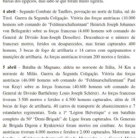
baixas dos egípcios, mas sabe-se que foram muito ligeiras.
4 abril
- Segundo Combate de Tauffers, povoação no norte de Itália, sul do
Tirol. Guerra da Segunda Coligação. Vitória das forças austríacas (10.000
homens sob comando do “Feldmarschalleutnant” Heinrich Joseph Johannes
von Bellegarde) sobre as forças francesas (4.600 homens sob comando do
General de Divisão Jean-Joseph Dessolles). Desconhece-se o número de
franceses mortos, feridos ou desaparecidos, mas foram capturados 400
homens, 3 bocas de fogo de artilharia e 14 carros com equipamentos e
munições de artilharia. As forças austríacas tiveram 200 mortos e feridos.
5 abril
- Batalha de Magnano, aldeia no noroeste de Itália, 34 Km a
noroeste de Milão. Guerra da Segunda Coligação. Vitória das forças
austríacas (46.000 homens sob comando do “Feldmarschalleutnant” Paul
von Kray) sobre as forças francesas (40.600 homens sob comando do
General de Divisão Barthélemy Louis Joseph Schérer). As forças francesas
tiveram 3.500 mortos e feridos e 4.500 homens capturados, além de 18
bocas de fogo de artilharia, 40 carros de transporte de abastecimentos e 7
estandartes regimentais. Toda a 1ª “Légion Helvetique” e um batalhão
completo da 56ª “Demi-Brigade” de Ligne foram capturados. Os Generais
de Brigada Digeon e Rynkiewicz foram mortos em combate. As forças
austríacas tiveram 4.000 mortos e feridos e 2.000 capturados. Morreram na