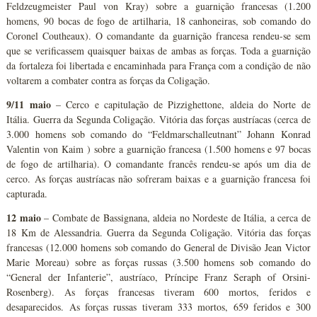
Feldzeugmeister Paul von Kray) sobre a guarnição francesas (1.200
homens, 90 bocas de fogo de artilharia, 18 canhoneiras, sob comando do
Coronel Coutheaux). O comandante da guarnição francesa rendeu-se sem
que se verificassem quaisquer baixas de ambas as forças. Toda a guarnição
da fortaleza foi libertada e encaminhada para França com a condição de não
voltarem a combater contra as forças da Coligação.
9/11 maio
– Cerco e capitulação de Pizzighettone, aldeia do Norte de
Itália. Guerra da Segunda Coligação. Vitória das forças austríacas (cerca de
3.000 homens sob comando do “Feldmarschalleutnant” Johann Konrad
Valentin von Kaim ) sobre a guarnição francesa (1.500 homens e 97 bocas
de fogo de artilharia). O comandante francês rendeu-se após um dia de
cerco. As forças austríacas não sofreram baixas e a guarnição francesa foi
capturada.
12 maio
– Combate de Bassignana, aldeia no Nordeste de Itália, a cerca de
18 Km de Alessandria. Guerra da Segunda Coligação. Vitória das forças
francesas (12.000 homens sob comando do General de Divisão Jean Victor
Marie Moreau) sobre as forças russas (3.500 homens sob comando do
“General der Infanterie”, austríaco, Príncipe Franz Seraph of Orsini-
Rosenberg). As forças francesas tiveram 600 mortos, feridos e
desaparecidos. As forças russas tiveram 333 mortos, 659 feridos e 300