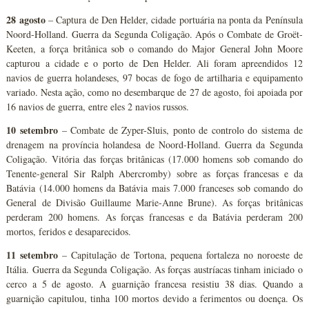
28 agosto
– Captura de Den Helder, cidade portuária na ponta da Península
Noord-Holland. Guerra da Segunda Coligação. Após o Combate de Groët-
Keeten, a força britânica sob o comando do Major General John Moore
capturou a cidade e o porto de Den Helder. Ali foram apreendidos 12
navios de guerra holandeses, 97 bocas de fogo de artilharia e equipamento
variado. Nesta ação, como no desembarque de 27 de agosto, foi apoiada por
16 navios de guerra, entre eles 2 navios russos.
10 setembro
– Combate de Zyper-Sluis, ponto de controlo do sistema de
drenagem na província holandesa de Noord-Holland. Guerra da Segunda
Coligação. Vitória das forças britânicas (17.000 homens sob comando do
Tenente-general Sir Ralph Abercromby) sobre as forças francesas e da
Batávia (14.000 homens da Batávia mais 7.000 franceses sob comando do
General de Divisão Guillaume Marie-Anne Brune). As forças britânicas
perderam 200 homens. As forças francesas e da Batávia perderam 200
mortos, feridos e desaparecidos.
11 setembro
– Capitulação de Tortona, pequena fortaleza no noroeste de
Itália. Guerra da Segunda Coligação. As forças austríacas tinham iniciado o
cerco a 5 de agosto. A guarnição francesa resistiu 38 dias. Quando a
guarnição capitulou, tinha 100 mortos devido a ferimentos ou doença. Os