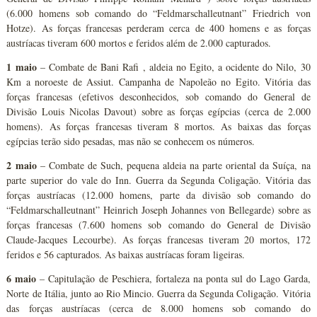
(6.000 homens sob comando do “Feldmarschalleutnant” Friedrich von
Hotze). As forças francesas perderam cerca de 400 homens e as forças
austríacas tiveram 600 mortos e feridos além de 2.000 capturados.
1 maio
– Combate de Bani Rafi , aldeia no Egito, a ocidente do Nilo, 30
Km a noroeste de Assiut. Campanha de Napoleão no Egito. Vitória das
forças francesas (efetivos desconhecidos, sob comando do General de
Divisão Louis Nicolas Davout) sobre as forças egípcias (cerca de 2.000
homens). As forças francesas tiveram 8 mortos. As baixas das forças
egípcias terão sido pesadas, mas não se conhecem os números.
2 maio
– Combate de Such, pequena aldeia na parte oriental da Suíça, na
parte superior do vale do Inn. Guerra da Segunda Coligação. Vitória das
forças austríacas (12.000 homens, parte da divisão sob comando do
“Feldmarschalleutnant” Heinrich Joseph Johannes von Bellegarde) sobre as
forças francesas (7.600 homens sob comando do General de Divisão
Claude-Jacques Lecourbe). As forças francesas tiveram 20 mortos, 172
feridos e 56 capturados. As baixas austríacas foram ligeiras.
6 maio
– Capitulação de Peschiera, fortaleza na ponta sul do Lago Garda,
Norte de Itália, junto ao Rio Mincio. Guerra da Segunda Coligação. Vitória
das forças austríacas (cerca de 8.000 homens sob comando do