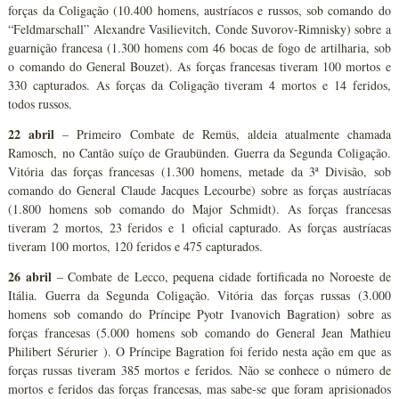
forças da Coligação (10.400 homens, austríacos e russos, sob comando do
“Feldmarschall” Alexandre Vasilievitch, Conde Suvorov-Rimnisky) sobre a
guarnição francesa (1.300 homens com 46 bocas de fogo de artilharia, sob
o comando do General Bouzet). As forças francesas tiveram 100 mortos e
330 capturados. As forças da Coligação tiveram 4 mortos e 14 feridos,
todos russos.
22 abril
– Primeiro Combate de Remüs, aldeia atualmente chamada
Ramosch, no Cantão suíço de Graubünden. Guerra da Segunda Coligação.
Vitória das forças francesas (1.300 homens, metade da 3ª Divisão, sob
comando do General Claude Jacques Lecourbe) sobre as forças austríacas
(1.800 homens sob comando do Major Schmidt). As forças francesas
tiveram 2 mortos, 23 feridos e 1 oficial capturado. As forças austríacas
tiveram 100 mortos, 120 feridos e 475 capturados.
26 abril
– Combate de Lecco, pequena cidade fortificada no Noroeste de
Itália. Guerra da Segunda Coligação. Vitória das forças russas (3.000
homens sob comando do Príncipe Pyotr Ivanovich Bagration) sobre as
forças francesas (5.000 homens sob comando do General Jean Mathieu
Philibert Sérurier ). O Príncipe Bagration foi ferido nesta ação em que as
forças russas tiveram 385 mortos e feridos. Não se conhece o número de
mortos e feridos das forças francesas, mas sabe-se que foram aprisionados