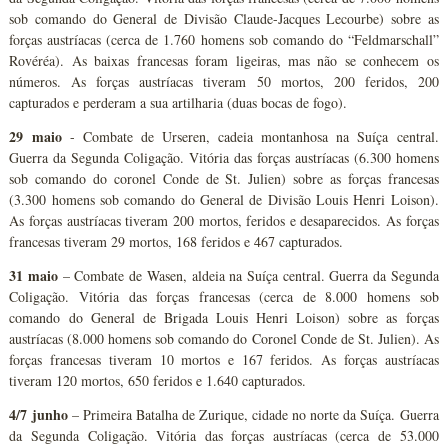
sob comando do General de Divisão Claude-Jacques Lecourbe) sobre as
forças austríacas (cerca de 1.760 homens sob comando do “Feldmarschall”
Rovéréa). As baixas francesas foram ligeiras, mas não se conhecem os
números. As forças austríacas tiveram 50 mortos, 200 feridos, 200
capturados e perderam a sua artilharia (duas bocas de fogo).
29 maio
- Combate de Urseren, cadeia montanhosa na Suíça central.
Guerra da Segunda Coligação. Vitória das forças austríacas (6.300 homens
sob comando do coronel Conde de St. Julien) sobre as forças francesas
(3.300 homens sob comando do General de Divisão Louis Henri Loison).
As forças austríacas tiveram 200 mortos, feridos e desaparecidos. As forças
francesas tiveram 29 mortos, 168 feridos e 467 capturados.
31 maio
– Combate de Wasen, aldeia na Suíça central. Guerra da Segunda
Coligação. Vitória das forças francesas (cerca de 8.000 homens sob
comando do General de Brigada Louis Henri Loison) sobre as forças
austríacas (8.000 homens sob comando do Coronel Conde de St. Julien). As
forças francesas tiveram 10 mortos e 167 feridos. As forças austríacas
tiveram 120 mortos, 650 feridos e 1.640 capturados.
4/7 junho
– Primeira Batalha de Zurique, cidade no norte da Suíça. Guerra
da Segunda Coligação. Vitória das forças austríacas (cerca de 53.000