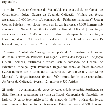
capturados.
14 maio
– Terceiro Combate de Maienfeld, pequena cidade no Cantão de
Graubünden, Suíça. Guerra da Segunda Coligação. Vitória das forças
austríacas (10.000 homens sob comando do “Feldmarschalleutnant” Johann
Conrad Friedrich von Hotze) sobre as forças francesas (8.000 homens sob
comando do General de Divisão Philippe Romain Ménard ). As forças
austríacas tiveram 1000 mortos, feridos e desaparecidos. As forças
francesas, além de 300 mortos e feridos e 3.100 capturados, perderam 15
bocas de fogo de artilharia e 22 carros de munições.
16 maio
– Combate de Marengo, aldeia perto de Alessandria, no Noroeste
de Itália. Guerra da Primeira Coligação. Vitória das forças da Coligação
(16.500 homens, austríacos e russos, sob o comando do General de
Infantaria Príncipe Pyotr Ivanovich Bagration) sobre as forças francesas
(8.000 homens sob o comando do General de Divisão Jean Victor Marie
Moreau). As forças francesas tiveram 500 mortos, feridos e desaparecidos.
As forças da Coligação tiveram 124 mortos e 330 feridos.
21 maio
– Levantamento do cerco de Acre, cidade portuária fortificada na
Síria Otomana, atualmente na costa de Israel. Campanha de Napoleão no
Egipto. O cerco teve início a 17 de março de 1799. Vitória das forças
anglo-turcas sobre as forças francesas. Estas perderam 4.000 homens,