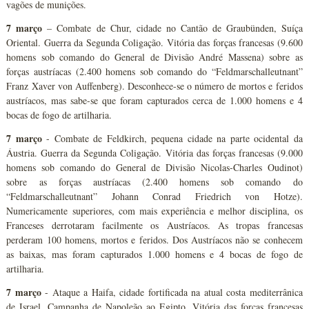
vagões de munições.
7 março
– Combate de Chur, cidade no Cantão de Graubünden, Suíça
Oriental. Guerra da Segunda Coligação. Vitória das forças francesas (9.600
homens sob comando do General de Divisão André Massena) sobre as
forças austríacas (2.400 homens sob comando do “Feldmarschalleutnant”
Franz Xaver von Auffenberg). Desconhece-se o número de mortos e feridos
austríacos, mas sabe-se que foram capturados cerca de 1.000 homens e 4
bocas de fogo de artilharia.
7 março
- Combate de Feldkirch, pequena cidade na parte ocidental da
Áustria. Guerra da Segunda Coligação. Vitória das forças francesas (9.000
homens sob comando do General de Divisão Nicolas-Charles Oudinot)
sobre as forças austríacas (2.400 homens sob comando do
“Feldmarschalleutnant” Johann Conrad Friedrich von Hotze).
Numericamente superiores, com mais experiência e melhor disciplina, os
Franceses derrotaram facilmente os Austríacos. As tropas francesas
perderam 100 homens, mortos e feridos. Dos Austríacos não se conhecem
as baixas, mas foram capturados 1.000 homens e 4 bocas de fogo de
artilharia.
7 março
- Ataque a Haifa, cidade fortificada na atual costa mediterrânica
de Israel. Campanha de Napoleão ao Egipto. Vitória das forças francesas