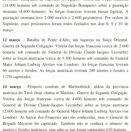
(18.000 homens sob comando de Napoleão Bonaparte) sobre a guarnição
otomana (4.600 homens). As forças francesas tiveram baixas ligeiras. A
guarnição otomana teve 2.000 mortos e 2.600 prisioneiros. Por ordem de
Napoleão, esses prisioneiros foram todos fuzilados nos dias 8, 9 e 10 de
março.
12 março
– Batalha de Ponte d’Alto, um lugarejo na Suíça Oriental.
Guerra da Segunda Coligação. Vitória das forças francesas (cerca de 2.600
homens sob comando do General de Divisão Claude-Jacques Lecourbe)
sobre as forças austríacas (cerca de 3.300 homens sob comando do General
Major Johann Ludwig Alexius von Loudon). As forças francesas tiveram
60 mortos e feridos. As forças austríacas tiveram 200 mortos e feridos e
1.250 capturados.
14 março
- Primeiro combate de Martinsbrück, aldeia da província
austríaca do Tirol (hoje chama-se Martina). Guerra da Segunda Coligação.
Vitória das forças francesas (cerca de 4.600 homens sob comando do
General de Divisão Claude-Jacques Lecourbe) sobre as forças austríacas
(2.600 homens sob comando do General Major Johann Ludwig Alexius von
Loudon). As baixas dos Franceses não são conhecidas, mas o General de
Brigada Maynoni foi capturado. Também não se conhece o número de
mortos e feridos austríacos, mas sabe-se que foram capturados 610 homens.