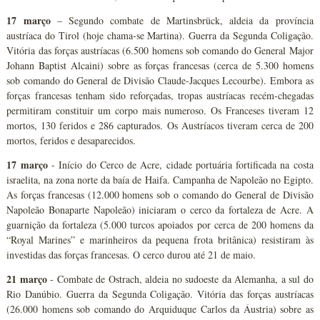
17 março
– Segundo combate de Martinsbrück, aldeia da província
austríaca do Tirol (hoje chama-se Martina). Guerra da Segunda Coligação.
Vitória das forças austríacas (6.500 homens sob comando do General Major
Johann Baptist Alcaini) sobre as forças francesas (cerca de 5.300 homens
sob comando do General de Divisão Claude-Jacques Lecourbe). Embora as
forças francesas tenham sido reforçadas, tropas austríacas recém-chegadas
permitiram constituir um corpo mais numeroso. Os Franceses tiveram 12
mortos, 130 feridos e 286 capturados. Os Austríacos tiveram cerca de 200
mortos, feridos e desaparecidos.
17 março
- Início do Cerco de Acre, cidade portuária fortificada na costa
israelita, na zona norte da baía de Haifa. Campanha de Napoleão no Egipto.
As forças francesas (12.000 homens sob o comando do General de Divisão
Napoleão Bonaparte Napoleão) iniciaram o cerco da fortaleza de Acre. A
guarnição da fortaleza (5.000 turcos apoiados por cerca de 200 homens da
“Royal Marines” e marinheiros da pequena frota britânica) resistiram às
investidas das forças francesas. O cerco durou até 21 de maio.
21 março
- Combate de Ostrach, aldeia no sudoeste da Alemanha, a sul do
Rio Danúbio. Guerra da Segunda Coligação. Vitória das forças austríacas
(26.000 homens sob comando do Arquiduque Carlos da Áustria) sobre as