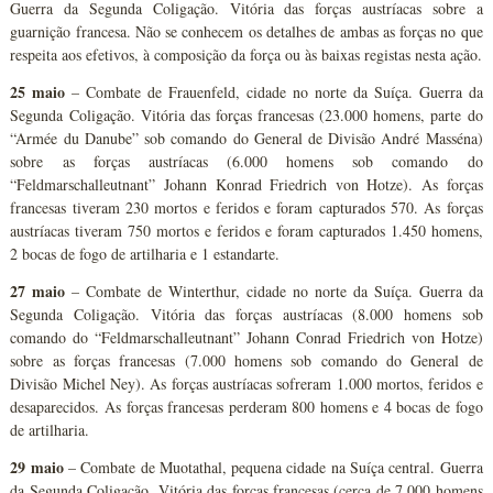
Guerra da Segunda Coligação. Vitória das forças austríacas sobre a
guarnição francesa. Não se conhecem os detalhes de ambas as forças no que
respeita aos efetivos, à composição da força ou às baixas registas nesta ação.
25 maio
– Combate de Frauenfeld, cidade no norte da Suíça. Guerra da
Segunda Coligação. Vitória das forças francesas (23.000 homens, parte do
“Armée du Danube” sob comando do General de Divisão André Masséna)
sobre as forças austríacas (6.000 homens sob comando do
“Feldmarschalleutnant” Johann Konrad Friedrich von Hotze). As forças
francesas tiveram 230 mortos e feridos e foram capturados 570. As forças
austríacas tiveram 750 mortos e feridos e foram capturados 1.450 homens,
2 bocas de fogo de artilharia e 1 estandarte.
27 maio
– Combate de Winterthur, cidade no norte da Suíça. Guerra da
Segunda Coligação. Vitória das forças austríacas (8.000 homens sob
comando do “Feldmarschalleutnant” Johann Conrad Friedrich von Hotze)
sobre as forças francesas (7.000 homens sob comando do General de
Divisão Michel Ney). As forças austríacas sofreram 1.000 mortos, feridos e
desaparecidos. As forças francesas perderam 800 homens e 4 bocas de fogo
de artilharia.
29 maio
– Combate de Muotathal, pequena cidade na Suíça central. Guerra
da Segunda Coligação. Vitória das forças francesas (cerca de 7.000 homens