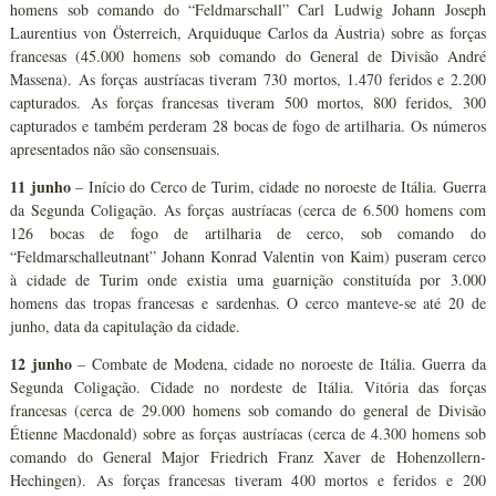
homens sob comando do “Feldmarschall” Carl Ludwig Johann Joseph
Laurentius von Österreich, Arquiduque Carlos da Áustria) sobre as forças
francesas (45.000 homens sob comando do General de Divisão André
Massena). As forças austríacas tiveram 730 mortos, 1.470 feridos e 2.200
capturados. As forças francesas tiveram 500 mortos, 800 feridos, 300
capturados e também perderam 28 bocas de fogo de artilharia. Os números
apresentados não são consensuais.
11 junho
– Início do Cerco de Turim, cidade no noroeste de Itália. Guerra
da Segunda Coligação. As forças austríacas (cerca de 6.500 homens com
126 bocas de fogo de artilharia de cerco, sob comando do
“Feldmarschalleutnant” Johann Konrad Valentin von Kaim) puseram cerco
à cidade de Turim onde existia uma guarnição constituída por 3.000
homens das tropas francesas e sardenhas. O cerco manteve-se até 20 de
junho, data da capitulação da cidade.
12 junho
– Combate de Modena, cidade no noroeste de Itália. Guerra da
Segunda Coligação. Cidade no nordeste de Itália. Vitória das forças
francesas (cerca de 29.000 homens sob comando do general de Divisão
Étienne Macdonald) sobre as forças austríacas (cerca de 4.300 homens sob
comando do General Major Friedrich Franz Xaver de Hohenzollern-
Hechingen). As forças francesas tiveram 400 mortos e feridos e 200