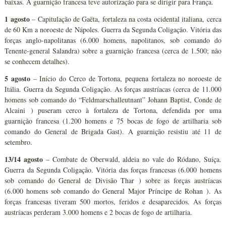
baixas. A guarnição francesa teve autorização para se dirigir para França.
1 agosto
– Capitulação de Gaëta, fortaleza na costa ocidental italiana, cerca
de 60 Km a noroeste de Nápoles. Guerra da Segunda Coligação. Vitória das
forças anglo-napolitanas (6.000 homens, napolitanos, sob comando do
Tenente-general Salandra) sobre a guarnição francesa (cerca de 1.500; não
se conhecem detalhes).
5 agosto
– Início do Cerco de Tortona, pequena fortaleza no noroeste de
Itália. Guerra da Segunda Coligação. As forças austríacas (cerca de 11.000
homens sob comando do “Feldmarschalleutnant” Johann Baptist, Conde de
Alcaini ) puseram cerco à fortaleza de Tortona, defendida por uma
guarnição francesa (1.200 homens e 75 bocas de fogo de artilharia sob
comando do General de Brigada Gast). A guarnição resistiu até 11 de
setembro.
13/14 agosto
– Combate de Oberwald, aldeia no vale do Ródano, Suíça.
Guerra da Segunda Coligação. Vitória das forças francesas (6.000 homens
sob comando do General de Divisão Thar ) sobre as forças austríacas
(6.000 homens sob comando do General Major Príncipe de Rohan ). As
forças francesas tiveram 500 mortos, feridos e desaparecidos. As forças
austríacas perderam 3.000 homens e 2 bocas de fogo de artilharia.