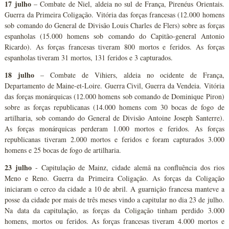
17 julho
– Combate de Niel, aldeia no sul de França, Pirenéus Orientais.
Guerra da Primeira Coligação. Vitória das forças francesas (12.000 homens
sob comando do General de Divisão Louis Charles de Flers) sobre as forças
espanholas (15.000 homens sob comando do Capitão-general Antonio
Ricardo). As forças francesas tiveram 800 mortos e feridos. As forças
espanholas tiveram 31 mortos, 131 feridos e 3 capturados.
18 julho
– Combate de Vihiers, aldeia no ocidente de França,
Departamento de Maine-et-Loire. Guerra Civil, Guerra da Vendeia. Vitória
das forças monárquicas (12.000 homens sob comando de Dominique Piron)
sobre as forças republicanas (14.000 homens com 30 bocas de fogo de
artilharia, sob comando do General de Divisão Antoine Joseph Santerre).
As forças monárquicas perderam 1.000 mortos e feridos. As forças
republicanas tiveram 2.000 mortos e feridos e foram capturados 3.000
homens e 25 bocas de fogo de artilharia.
23 julho
- Capitulação de Mainz, cidade alemã na confluência dos rios
Meno e Reno. Guerra da Primeira Coligação. As forças da Coligação
iniciaram o cerco da cidade a 10 de abril. A guarnição francesa manteve a
posse da cidade por mais de três meses vindo a capitular no dia 23 de julho.
Na data da capitulação, as forças da Coligação tinham perdido 3.000
homens, mortos ou feridos. As forças francesas tiveram 4.000 mortos e