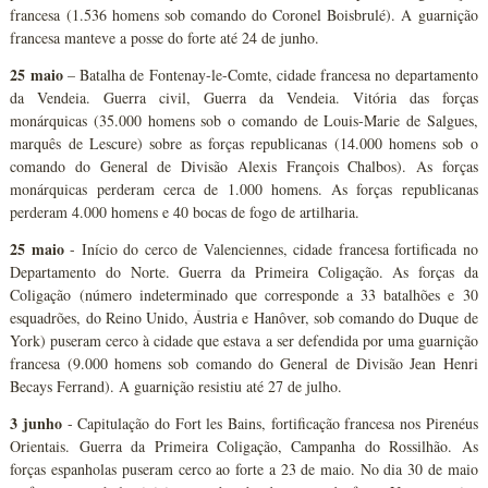
francesa (1.536 homens sob comando do Coronel Boisbrulé). A guarnição
francesa manteve a posse do forte até 24 de junho.
25 maio
– Batalha de Fontenay-le-Comte, cidade francesa no departamento
da Vendeia. Guerra civil, Guerra da Vendeia. Vitória das forças
monárquicas (35.000 homens sob o comando de Louis-Marie de Salgues,
marquês de Lescure) sobre as forças republicanas (14.000 homens sob o
comando do General de Divisão Alexis François Chalbos). As forças
monárquicas perderam cerca de 1.000 homens. As forças republicanas
perderam 4.000 homens e 40 bocas de fogo de artilharia.
25 maio
- Início do cerco de Valenciennes, cidade francesa fortificada no
Departamento do Norte. Guerra da Primeira Coligação. As forças da
Coligação (número indeterminado que corresponde a 33 batalhões e 30
esquadrões, do Reino Unido, Áustria e Hanôver, sob comando do Duque de
York) puseram cerco à cidade que estava a ser defendida por uma guarnição
francesa (9.000 homens sob comando do General de Divisão Jean Henri
Becays Ferrand). A guarnição resistiu até 27 de julho.
3 junho
- Capitulação do Fort les Bains, fortificação francesa nos Pirenéus
Orientais. Guerra da Primeira Coligação, Campanha do Rossilhão. As
forças espanholas puseram cerco ao forte a 23 de maio. No dia 30 de maio