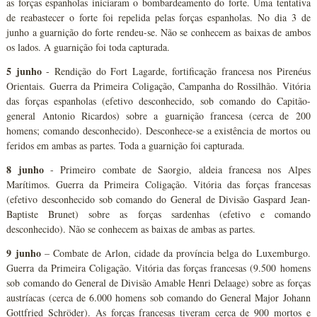
as forças espanholas iniciaram o bombardeamento do forte. Uma tentativa
de reabastecer o forte foi repelida pelas forças espanholas. No dia 3 de
junho a guarnição do forte rendeu-se. Não se conhecem as baixas de ambos
os lados. A guarnição foi toda capturada.
5 junho
- Rendição do Fort Lagarde, fortificação francesa nos Pirenéus
Orientais. Guerra da Primeira Coligação, Campanha do Rossilhão. Vitória
das forças espanholas (efetivo desconhecido, sob comando do Capitão-
general Antonio Ricardos) sobre a guarnição francesa (cerca de 200
homens; comando desconhecido). Desconhece-se a existência de mortos ou
feridos em ambas as partes. Toda a guarnição foi capturada.
8 junho
- Primeiro combate de Saorgio, aldeia francesa nos Alpes
Marítimos. Guerra da Primeira Coligação. Vitória das forças francesas
(efetivo desconhecido sob comando do General de Divisão Gaspard Jean-
Baptiste Brunet) sobre as forças sardenhas (efetivo e comando
desconhecido). Não se conhecem as baixas de ambas as partes.
9 junho
– Combate de Arlon, cidade da província belga do Luxemburgo.
Guerra da Primeira Coligação. Vitória das forças francesas (9.500 homens
sob comando do General de Divisão Amable Henri Delaage) sobre as forças
austríacas (cerca de 6.000 homens sob comando do General Major Johann
Gottfried Schröder). As forças francesas tiveram cerca de 900 mortos e