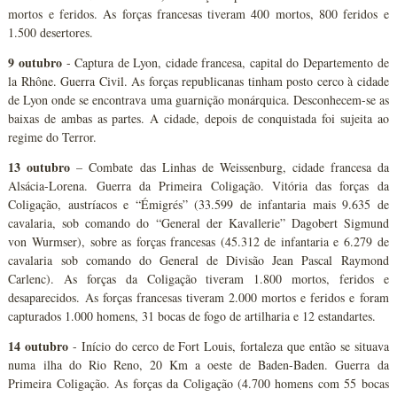
mortos e feridos. As forças francesas tiveram 400 mortos, 800 feridos e
1.500 desertores.
9 outubro
- Captura de Lyon, cidade francesa, capital do Departemento de
la Rhône. Guerra Civil. As forças republicanas tinham posto cerco à cidade
de Lyon onde se encontrava uma guarnição monárquica. Desconhecem-se as
baixas de ambas as partes. A cidade, depois de conquistada foi sujeita ao
regime do Terror.
13 outubro
– Combate das Linhas de Weissenburg, cidade francesa da
Alsácia-Lorena. Guerra da Primeira Coligação. Vitória das forças da
Coligação, austríacos e “Émigrés” (33.599 de infantaria mais 9.635 de
cavalaria, sob comando do “General der Kavallerie” Dagobert Sigmund
von Wurmser), sobre as forças francesas (45.312 de infantaria e 6.279 de
cavalaria sob comando do General de Divisão Jean Pascal Raymond
Carlenc). As forças da Coligação tiveram 1.800 mortos, feridos e
desaparecidos. As forças francesas tiveram 2.000 mortos e feridos e foram
capturados 1.000 homens, 31 bocas de fogo de artilharia e 12 estandartes.
14 outubro
- Início do cerco de Fort Louis, fortaleza que então se situava
numa ilha do Rio Reno, 20 Km a oeste de Baden-Baden. Guerra da
Primeira Coligação. As forças da Coligação (4.700 homens com 55 bocas