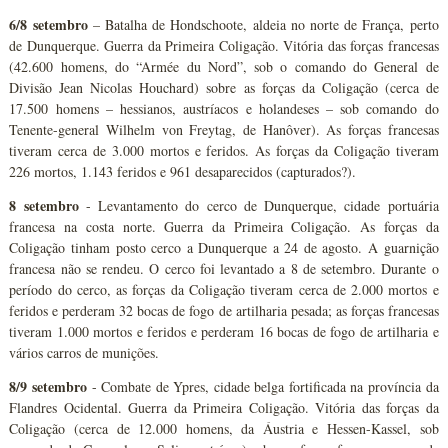
6/8 setembro
– Batalha de Hondschoote, aldeia no norte de França, perto
de Dunquerque. Guerra da Primeira Coligação. Vitória das forças francesas
(42.600 homens, do “Armée du Nord”, sob o comando do General de
Divisão Jean Nicolas Houchard) sobre as forças da Coligação (cerca de
17.500 homens – hessianos, austríacos e holandeses – sob comando do
Tenente-general Wilhelm von Freytag, de Hanôver). As forças francesas
tiveram cerca de 3.000 mortos e feridos. As forças da Coligação tiveram
226 mortos, 1.143 feridos e 961 desaparecidos (capturados?).
8 setembro
- Levantamento do cerco de Dunquerque, cidade portuária
francesa na costa norte. Guerra da Primeira Coligação. As forças da
Coligação tinham posto cerco a Dunquerque a 24 de agosto. A guarnição
francesa não se rendeu. O cerco foi levantado a 8 de setembro. Durante o
período do cerco, as forças da Coligação tiveram cerca de 2.000 mortos e
feridos e perderam 32 bocas de fogo de artilharia pesada; as forças francesas
tiveram 1.000 mortos e feridos e perderam 16 bocas de fogo de artilharia e
vários carros de munições.
8/9 setembro
- Combate de Ypres, cidade belga fortificada na província da
Flandres Ocidental. Guerra da Primeira Coligação. Vitória das forças da
Coligação (cerca de 12.000 homens, da Áustria e Hessen-Kassel, sob