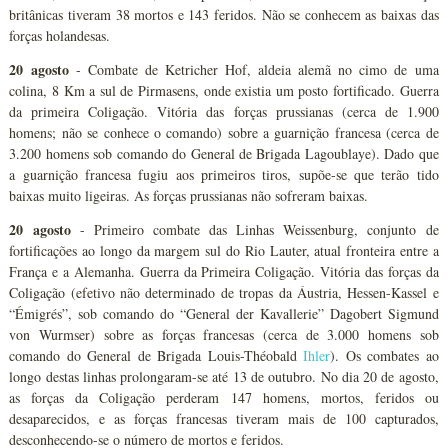
britânicas tiveram 38 mortos e 143 feridos. Não se conhecem as baixas das
forças holandesas.
20 agosto
- Combate de Ketricher Hof, aldeia alemã no cimo de uma
colina, 8 Km a sul de Pirmasens, onde existia um posto fortificado. Guerra
da primeira Coligação. Vitória das forças prussianas (cerca de 1.900
homens; não se conhece o comando) sobre a guarnição francesa (cerca de
3.200 homens sob comando do General de Brigada Lagoublaye). Dado que
a guarnição francesa fugiu aos primeiros tiros, supõe-se que terão tido
baixas muito ligeiras. As forças prussianas não sofreram baixas.
20 agosto
- Primeiro combate das Linhas Weissenburg, conjunto de
fortificações ao longo da margem sul do Rio Lauter, atual fronteira entre a
França e a Alemanha. Guerra da Primeira Coligação. Vitória das forças da
Coligação (efetivo não determinado de tropas da Áustria, Hessen-Kassel e
“Émigrés”, sob comando do “General der Kavallerie” Dagobert Sigmund
von Wurmser) sobre as forças francesas (cerca de 3.000 homens sob
comando do General de Brigada Louis-Théobald
Ihler
). Os combates ao
longo destas linhas prolongaram-se até 13 de outubro. No dia 20 de agosto,
as forças da Coligação perderam 147 homens, mortos, feridos ou
desaparecidos, e as forças francesas tiveram mais de 100 capturados,
desconhecendo-se o número de mortos e feridos.