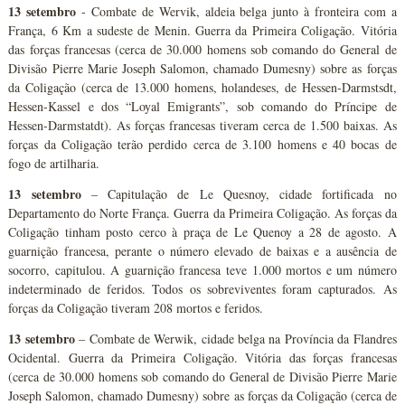
13 setembro
- Combate de Wervik, aldeia belga junto à fronteira com a
França, 6 Km a sudeste de Menin. Guerra da Primeira Coligação. Vitória
das forças francesas (cerca de 30.000 homens sob comando do General de
Divisão Pierre Marie Joseph Salomon, chamado Dumesny) sobre as forças
da Coligação (cerca de 13.000 homens, holandeses, de Hessen-Darmstsdt,
Hessen-Kassel e dos “Loyal Emigrants”, sob comando do Príncipe de
Hessen-Darmstatdt). As forças francesas tiveram cerca de 1.500 baixas. As
forças da Coligação terão perdido cerca de 3.100 homens e 40 bocas de
fogo de artilharia.
13 setembro
– Capitulação de Le Quesnoy, cidade fortificada no
Departamento do Norte França. Guerra da Primeira Coligação. As forças da
Coligação tinham posto cerco à praça de Le Quenoy a 28 de agosto. A
guarnição francesa, perante o número elevado de baixas e a ausência de
socorro, capitulou. A guarnição francesa teve 1.000 mortos e um número
indeterminado de feridos. Todos os sobreviventes foram capturados. As
forças da Coligação tiveram 208 mortos e feridos.
13 setembro
– Combate de Werwik, cidade belga na Província da Flandres
Ocidental. Guerra da Primeira Coligação. Vitória das forças francesas
(cerca de 30.000 homens sob comando do General de Divisão Pierre Marie
Joseph Salomon, chamado Dumesny) sobre as forças da Coligação (cerca de