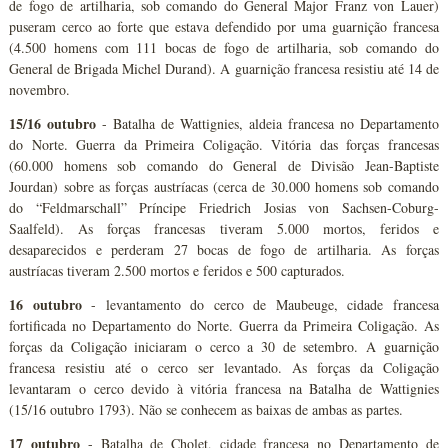
de fogo de artilharia, sob comando do General Major Franz von Lauer)
puseram cerco ao forte que estava defendido por uma guarnição francesa
(4.500 homens com 111 bocas de fogo de artilharia, sob comando do
General de Brigada Michel Durand). A guarnição francesa resistiu até 14 de
novembro.
15/16 outubro
- Batalha de Wattignies, aldeia francesa no Departamento
do Norte. Guerra da Primeira Coligação. Vitória das forças francesas
(60.000 homens sob comando do General de Divisão Jean-Baptiste
Jourdan) sobre as forças austríacas (cerca de 30.000 homens sob comando
do “Feldmarschall” Príncipe Friedrich Josias von Sachsen-Coburg-
Saalfeld). As forças francesas tiveram 5.000 mortos, feridos e
desaparecidos e perderam 27 bocas de fogo de artilharia. As forças
austríacas tiveram 2.500 mortos e feridos e 500 capturados.
16 outubro
- levantamento do cerco de Maubeuge, cidade francesa
fortificada no Departamento do Norte. Guerra da Primeira Coligação. As
forças da Coligação iniciaram o cerco a 30 de setembro. A guarnição
francesa resistiu até o cerco ser levantado. As forças da Coligação
levantaram o cerco devido à vitória francesa na Batalha de Wattignies
(15/16 outubro 1793). Não se conhecem as baixas de ambas as partes.
17 outubro
- Batalha de Cholet, cidade francesa no Departamento de