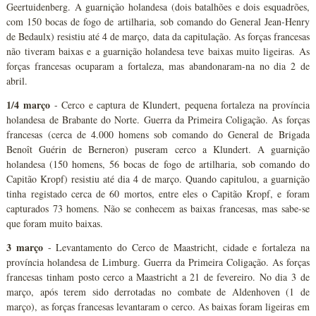
Geertuidenberg. A guarnição holandesa (dois batalhões e dois esquadrões,
com 150 bocas de fogo de artilharia, sob comando do General Jean-Henry
de Bedaulx) resistiu até 4 de março, data da capitulação. As forças francesas
não tiveram baixas e a guarnição holandesa teve baixas muito ligeiras. As
forças francesas ocuparam a fortaleza, mas abandonaram-na no dia 2 de
abril.
1/4 março
- Cerco e captura de Klundert, pequena fortaleza na província
holandesa de Brabante do Norte. Guerra da Primeira Coligação. As forças
francesas (cerca de 4.000 homens sob comando do General de Brigada
Benoît Guérin de Berneron) puseram cerco a Klundert. A guarnição
holandesa (150 homens, 56 bocas de fogo de artilharia, sob comando do
Capitão Kropf) resistiu até dia 4 de março. Quando capitulou, a guarnição
tinha registado cerca de 60 mortos, entre eles o Capitão Kropf, e foram
capturados 73 homens. Não se conhecem as baixas francesas, mas sabe-se
que foram muito baixas.
3 março
- Levantamento do Cerco de Maastricht, cidade e fortaleza na
província holandesa de Limburg. Guerra da Primeira Coligação. As forças
francesas tinham posto cerco a Maastricht a 21 de fevereiro. No dia 3 de
março, após terem sido derrotadas no combate de Aldenhoven (1 de
março), as forças francesas levantaram o cerco. As baixas foram ligeiras em