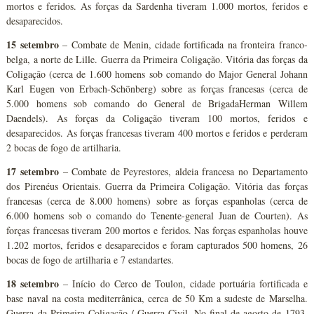
mortos e feridos. As forças da Sardenha tiveram 1.000 mortos, feridos e
desaparecidos.
15 setembro
– Combate de Menin, cidade fortificada na fronteira franco-
belga, a norte de Lille. Guerra da Primeira Coligação. Vitória das forças da
Coligação (cerca de 1.600 homens sob comando do Major General Johann
Karl Eugen von Erbach-Schönberg) sobre as forças francesas (cerca de
5.000 homens sob comando do General de BrigadaHerman Willem
Daendels). As forças da Coligação tiveram 100 mortos, feridos e
desaparecidos. As forças francesas tiveram 400 mortos e feridos e perderam
2 bocas de fogo de artilharia.
17 setembro
– Combate de Peyrestores, aldeia francesa no Departamento
dos Pirenéus Orientais. Guerra da Primeira Coligação. Vitória das forças
francesas (cerca de 8.000 homens) sobre as forças espanholas (cerca de
6.000 homens sob o comando do Tenente-general Juan de Courten). As
forças francesas tiveram 200 mortos e feridos. Nas forças espanholas houve
1.202 mortos, feridos e desaparecidos e foram capturados 500 homens, 26
bocas de fogo de artilharia e 7 estandartes.
18 setembro
– Início do Cerco de Toulon, cidade portuária fortificada e
base naval na costa mediterrânica, cerca de 50 Km a sudeste de Marselha.
Guerra da Primeira Coligação / Guerra Civil. No final de agosto de 1793,