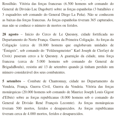
Rossilhão. Vitória das forças francesas (6.500 homens sob comando do
General de Divisão Luc Dagobert) sobre as forças espanholas (3 batalhões e
3 esquadrões sob comando do General Diego La Peña). Não se conhecem
as baixas das forças francesas. As forças espanholas tiveram 365 capturados,
mas não se conhece o número de mortos ou feridos.
28 agosto
– Início do Cerco de Le Quesnoy, cidade fortificada no
Departamento do Norte França. Guerra da Primeira Coligação. As forças da
Coligação (cerca de 18.000 homens que englobavam unidades de
“Émigrés”, sob comando do “Feldzeugmeister” Karl Joseph de Clerfayt de
Croix) puseram cerco a le Quesnoy. A guarnição da cidade, uma força
francesa (cerca de 5.000 homens sob comando do General de
BrigadaBoulu), resistiu até 13 de setembro quando já tinham perdido um
número considerável dos seus combatentes.
5 setembro
– Combate de Chantonnay, cidade no Departamento da
Vendeia, França. Guerra Civil, Guerra da Vendeia. Vitória das forças
monárquicas (20.000 homens sob comando de Maurice Joseph Louis Gigost
d'Elbée) sobre as forças republicanas (8.000 homens sob o comando do
General de Divisão René François Lecomte). As forças monárquicas
tiveram 500 mortos, feridos e desaparecidos. As forças republicanas
tiveram cerca de 4.000 mortos, feridos e desaparecidos.