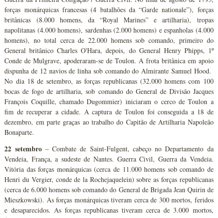
forças monárquicas francesas (4 batalhões da “Garde nationale”), forças
britânicas (8.000 homens, da “Royal Marines” e artilharia), tropas
napolitanas (4.000 homens), sardenhas (2.000 homens) e espanholas (4.000
homens), no total cerca de 22.000 homens sob comando, primeiro do
General britânico Charles O'Hara, depois, do General Henry Phipps, 1º
Conde de Mulgrave, apoderaram-se de Toulon. A frota britânica em apoio
dispunha de 12 navios de linha sob comando do Almirante Samuel Hood.
No dia 18 de setembro, as forças republicanas (32.000 homens com 100
bocas de fogo de artilharia, sob comando do General de Divisão Jacques
François Coquille, chamado Dugommier) iniciaram o cerco de Toulon a
fim de recuperar a cidade. A captura de Toulon foi conseguida a 18 de
dezembro, em parte graças ao trabalho do Capitão de Artilharia Napoleão
Bonaparte.
22 setembro
– Combate de Saint-Fulgent, cabeço no Departamento da
Vendeia, França, a sudeste de Nantes. Guerra Civil, Guerra da Vendeia.
Vitória das forças monárquicas (cerca de 11.000 homens sob comando de
Henri du Vergier, conde de la Rochejaquelein) sobre as forças republicanas
(cerca de 6.000 homens sob comando do General de Brigada Jean Quirin de
Mieszkowski). As forças monárquicas tiveram cerca de 300 mortos, feridos
e desaparecidos. As forças republicanas tiveram cerca de 3.000 mortos,