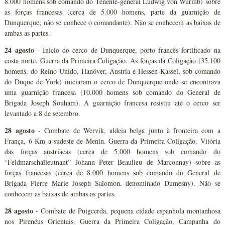
8.000 homens sob comando do Tenente-general Ludwig von Wurmb) sobre
as forças francesas (cerca de 5.000 homens, parte da guarnição de
Dunquerque; não se conhece o comandante). Não se conhecem as baixas de
ambas as partes.
24 agosto
- Início do cerco de Dunquerque, porto francês fortificado na
costa norte. Guerra da Primeira Coligação. As forças da Coligação (35.100
homens, do Reino Unido, Hanôver, Áustria e Hessen-Kassel, sob comando
do Duque de York) iniciaram o cerco de Dunquerque onde se encontrava
uma guarnição francesa (10.000 homens sob comando do General de
Brigada Joseph Souham). A guarnição francesa resistiu até o cerco ser
levantado a 8 de setembro.
28 agosto
- Combate de Wervik, aldeia belga junto à fronteira com a
França, 6 Km a sudeste de Menin. Guerra da Primeira Coligação. Vitória
das forças austríacas (cerca de 5.000 homens sob comando do
“Feldmarschalleutnant” Johann Peter Beaulieu de Marconnay) sobre as
forças francesas (cerca de 8.000 homens sob comando do General de
Brigada Pierre Marie Joseph Salomon, denominado Dumesny). Não se
conhecem as baixas de ambas as partes.
28 agosto
- Combate de Puigcerda, pequena cidade espanhola montanhosa
nos Pirenéus Orientais. Guerra da Primeira Coligação, Campanha do