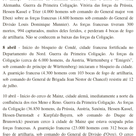
Alemanha. Guerra da Primeira Coligação. Vitória das forças da Prússia,
Hessen-Kassel e Trier (4.000 homens sob comando do General major von
Eben) sobre as forças francesas (4.600 homens sob comando do General de
Divisão Louis Dominique Munnier). As forças francesas tiveram 300
mortos, 994 capturados, muitos deles feridos, e perderam 4 bocas de fogo
de artilharia. Não se conhecem as baixas das forças da Coligação.
8 abril
- Início do bloqueio de Condé, cidade francesa fortificada no
Departamento du Nord. Guerra da Primeira Coligação. As forças da
Coligação (cerca de 6.000 homens, da Áustria, Württemberg e “Emigrés”,
sob comando do príncipe de Württemberg) iniciaram o bloqueio da cidade.
A guarnição francesa (4.300 homens com 103 bocas de fogo de artilharia,
sob comando do General de Brigada Jean Nestor de Chancel) resistiu até 12
de julho.
10 abril - Início do cerco de Mainz, cidade alemã, imediatamente a norte da
confluência dos rios Meno e Reno. Guerra da Primeira Coligação. As forças
da Coligação (36.850 homens, da Prússia, Áustria, Saxónia, Hessen-Kassel,
Hessen-Darmstadt e Kurpfalz-Bayern, sob comando do Duque de
Brunswick) puseram cerco à cidade de Mainz que estava ocupada pelas
forças francesas. A guarnição francesa (23.000 homens com 312 bocas de
fogo de artilharia, sob comando do General de Divisão d'Oyre). O cerco