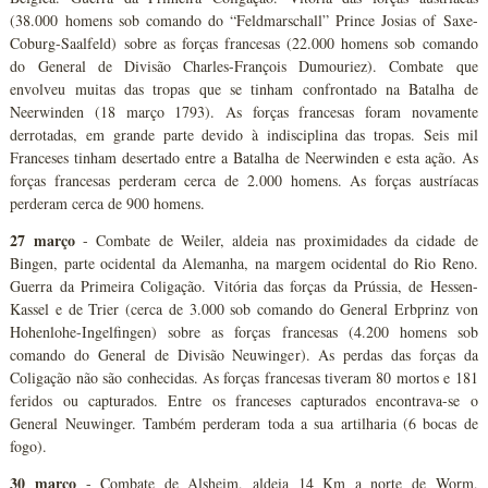
(38.000 homens sob comando do “Feldmarschall” Prince Josias of Saxe-
Coburg-Saalfeld) sobre as forças francesas (22.000 homens sob comando
do General de Divisão Charles-François Dumouriez). Combate que
envolveu muitas das tropas que se tinham confrontado na Batalha de
Neerwinden (18 março 1793). As forças francesas foram novamente
derrotadas, em grande parte devido à indisciplina das tropas. Seis mil
Franceses tinham desertado entre a Batalha de Neerwinden e esta ação. As
forças francesas perderam cerca de 2.000 homens. As forças austríacas
perderam cerca de 900 homens.
27 março
- Combate de Weiler, aldeia nas proximidades da cidade de
Bingen, parte ocidental da Alemanha, na margem ocidental do Rio Reno.
Guerra da Primeira Coligação. Vitória das forças da Prússia, de Hessen-
Kassel e de Trier (cerca de 3.000 sob comando do General Erbprinz von
Hohenlohe-Ingelfingen) sobre as forças francesas (4.200 homens sob
comando do General de Divisão Neuwinger). As perdas das forças da
Coligação não são conhecidas. As forças francesas tiveram 80 mortos e 181
feridos ou capturados. Entre os franceses capturados encontrava-se o
General Neuwinger. Também perderam toda a sua artilharia (6 bocas de
fogo).
30 março
- Combate de Alsheim, aldeia 14 Km a norte de Worm,