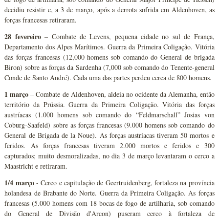
decidiu resistir e, a 3 de março, após a derrota sofrida em Aldenhoven, as
forças francesas retiraram.
28 fevereiro
– Combate de Levens, pequena cidade no sul de França,
Departamento dos Alpes Marítimos. Guerra da Primeira Coligação. Vitória
das forças francesas (12,000 homens sob comando do General de brigada
Biron) sobre as forças da Sardenha (7,000 sob comando do Tenente-general
Conde de Santo André). Cada uma das partes perdeu cerca de 800 homens.
1 março
– Combate de Aldenhoven, aldeia no ocidente da Alemanha, então
território da Prússia. Guerra da Primeira Coligação. Vitória das forças
austríacas (1.000 homens sob comando do “Feldmarschall” Josias von
Coburg-Saafeld) sobre as forças francesas (9.000 homens sob comando do
General de Brigada de la Noue). As forças austríacas tiveram 50 mortos e
feridos. As forças francesas tiveram 2.000 mortos e feridos e 300
capturados; muito desmoralizadas, no dia 3 de março levantaram o cerco a
Maastricht e retiraram.
1/4 março
- Cerco e capitulação de Geertruidenberg, fortaleza na província
holandesa de Brabante do Norte. Guerra da Primeira Coligação. As forças
francesas (5.000 homens com 18 bocas de fogo de artilharia, sob comando
do General de Divisão d'Arcon) puseram cerco à fortaleza de