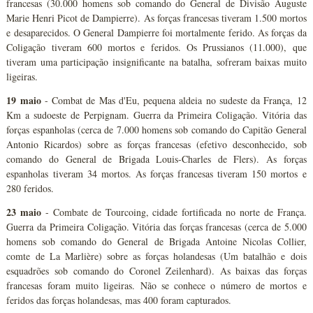
francesas (30.000 homens sob comando do General de Divisão Auguste
Marie Henri Picot de Dampierre). As forças francesas tiveram 1.500 mortos
e desaparecidos. O General Dampierre foi mortalmente ferido. As forças da
Coligação tiveram 600 mortos e feridos. Os Prussianos (11.000), que
tiveram uma participação insignificante na batalha, sofreram baixas muito
ligeiras.
19 maio
- Combat de Mas d'Eu, pequena aldeia no sudeste da França, 12
Km a sudoeste de Perpignam. Guerra da Primeira Coligação. Vitória das
forças espanholas (cerca de 7.000 homens sob comando do Capitão General
Antonio Ricardos) sobre as forças francesas (efetivo desconhecido, sob
comando do General de Brigada Louis-Charles de Flers). As forças
espanholas tiveram 34 mortos. As forças francesas tiveram 150 mortos e
280 feridos.
23 maio
- Combate de Tourcoing, cidade fortificada no norte de França.
Guerra da Primeira Coligação. Vitória das forças francesas (cerca de 5.000
homens sob comando do General de Brigada Antoine Nicolas Collier,
comte de La Marlière) sobre as forças holandesas (Um batalhão e dois
esquadrões sob comando do Coronel Zeilenhard). As baixas das forças
francesas foram muito ligeiras. Não se conhece o número de mortos e
feridos das forças holandesas, mas 400 foram capturados.