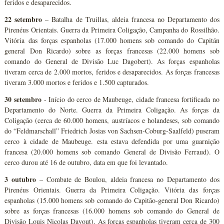
feridos e desaparecidos.
22 setembro
– Batalha de Truillas, aldeia francesa no Departamento dos
Pirenéus Orientais. Guerra da Primeira Coligação, Campanha do Rossilhão.
Vitória das forças espanholas (17.000 homens sob comando do Capitán
general Don Ricardo) sobre as forças francesas (22.000 homens sob
comando do General de Divisão Luc Dagobert). As forças espanholas
tiveram cerca de 2.000 mortos, feridos e desaparecidos. As forças francesas
tiveram 3.000 mortos e feridos e 1.500 capturados.
30 setembro
- Início do cerco de Maubeuge, cidade francesa fortificada no
Departamento do Norte. Guerra da Primeira Coligação. As forças da
Coligação (cerca de 60.000 homens, austríacos e holandeses, sob comando
do “Feldmarschall” Friedrich Josias von Sachsen-Coburg-Saalfeld) puseram
cerco à cidade de Maubeuge. esta estava defendida por uma guarnição
francesa (20.000 homens sob comando General de Divisão Ferraud). O
cerco durou até 16 de outubro, data em que foi levantado.
3 outubro
– Combate de Boulou, aldeia francesa no Departamento dos
Pirenéus Orientais. Guerra da Primeira Coligação. Vitória das forças
espanholas (15.000 homens sob comando do Capitão-general Don Ricardo)
sobre as forças francesas (16.000 homens sob comando do General de
Divisão Louis Nicolas Davout). As forças espanholas tiveram cerca de 300