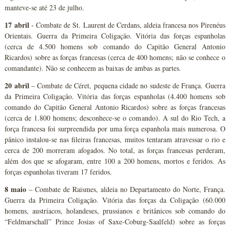
manteve-se até 23 de julho.
17 abril
- Combate de St. Laurent de Cerdans, aldeia francesa nos Pirenéus
Orientais. Guerra da Primeira Coligação. Vitória das forças espanholas
(cerca de 4.500 homens sob comando do Capitão General Antonio
Ricardos) sobre as forças francesas (cerca de 400 homens; não se conhece o
comandante). Não se conhecem as baixas de ambas as partes.
20 abril
– Combate de Céret, pequena cidade no sudeste de França. Guerra
da Primeira Coligação. Vitória das forças espanholas (4.400 homens sob
comando do Capitão General Antonio Ricardos) sobre as forças francesas
(cerca de 1.800 homens; desconhece-se o comando). A sul do Rio Tech, a
força francesa foi surpreendida por uma força espanhola mais numerosa. O
pânico instalou-se nas fileiras francesas, muitos tentaram atravessar o rio e
cerca de 200 morreram afogados. No total, as forças francesas perderam,
além dos que se afogaram, entre 100 a 200 homens, mortos e feridos. As
forças espanholas tiveram 17 feridos.
8 maio
– Combate de Raismes, aldeia no Departamento do Norte, França.
Guerra da Primeira Coligação. Vitória das forças da Coligação (60.000
homens, austríacos, holandeses, prussianos e britânicos sob comando do
“Feldmarschall” Prince Josias of Saxe-Coburg-Saalfeld) sobre as forças