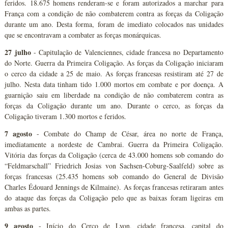
feridos. 18.675 homens renderam-se e foram autorizados a marchar para
França com a condição de não combaterem contra as forças da Coligação
durante um ano. Desta forma, foram de imediato colocados nas unidades
que se encontravam a combater as forças monárquicas.
27 julho
- Capitulação de Valenciennes, cidade francesa no Departamento
do Norte. Guerra da Primeira Coligação. As forças da Coligação iniciaram
o cerco da cidade a 25 de maio. As forças francesas resistiram até 27 de
julho. Nesta data tinham tido 1.000 mortos em combate e por doença. A
guarnição saiu em liberdade na condição de não combaterem contra as
forças da Coligação durante um ano. Durante o cerco, as forças da
Coligação tiveram 1.300 mortos e feridos.
7 agosto
- Combate do Champ de César, área no norte de França,
imediatamente a nordeste de Cambrai. Guerra da Primeira Coligação.
Vitória das forças da Coligação (cerca de 43.000 homens sob comando do
“Feldmarschall” Friedrich Josias von Sachsen-Coburg-Saalfeld) sobre as
forças francesas (25.435 homens sob comando do General de Divisão
Charles Édouard Jennings de Kilmaine). As forças francesas retiraram antes
do ataque das forças da Coligação pelo que as baixas foram ligeiras em
ambas as partes.
9 agosto
- Início do Cerco de Lyon, cidade francesa, capital do