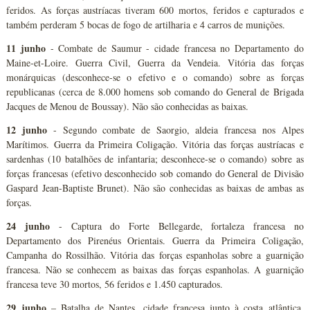
feridos. As forças austríacas tiveram 600 mortos, feridos e capturados e
também perderam 5 bocas de fogo de artilharia e 4 carros de munições.
11 junho
- Combate de Saumur - cidade francesa no Departamento do
Maine-et-Loire. Guerra Civil, Guerra da Vendeia. Vitória das forças
monárquicas (desconhece-se o efetivo e o comando) sobre as forças
republicanas (cerca de 8.000 homens sob comando do General de Brigada
Jacques de Menou de Boussay). Não são conhecidas as baixas.
12 junho
- Segundo combate de Saorgio, aldeia francesa nos Alpes
Marítimos. Guerra da Primeira Coligação. Vitória das forças austríacas e
sardenhas (10 batalhões de infantaria; desconhece-se o comando) sobre as
forças francesas (efetivo desconhecido sob comando do General de Divisão
Gaspard Jean-Baptiste Brunet). Não são conhecidas as baixas de ambas as
forças.
24 junho
- Captura do Forte Bellegarde, fortaleza francesa no
Departamento dos Pirenéus Orientais. Guerra da Primeira Coligação,
Campanha do Rossilhão. Vitória das forças espanholas sobre a guarnição
francesa. Não se conhecem as baixas das forças espanholas. A guarnição
francesa teve 30 mortos, 56 feridos e 1.450 capturados.
29 junho
– Batalha de Nantes, cidade francesa junto à costa atlântica,