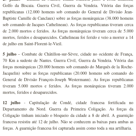
Golfo da Biscaia. Guerra Civil, Guerra da Vendeia. Vitória das forças
republicanas (12.000 homens sob comando do General de Divisão Jean-
Baptiste Camille de Canclaux) sobre as forças monárquicas (38.000 homens
sob comando de Jacques Cathelineau). As forças republicanas tiveram cerca
de 2.000 mortos e feridos. As forças monárquicas tiveram cerca de 5.000
mortos, feridos e desaparecidos. Cathelineau foi ferido e veio a morrer a 14
de julho em Saint-Florent-le-Vieil.
5 julho
– Combate de Châtillon-sur-Sèvre, cidade no ocidente de França,
70 Km a sudeste de Nantes. Guerra Civil, Guerra da Vendeia. Vitória das
forças monárquicas (20.000 homens sob comando do Marquês de la Roche-
Jacquelin) sobre as forças republicanas (20.000 homens sob comando do
General de Divisão François-Joseph Westermann). As forças republicanas
tiveram 5.000 mortos e feridos. As forças monárquicas tiveram 2.000
mortos, feridos e desaparecidos.
12 julho
- Capitulação de Condé, cidade francesa fortificada no
Departamento du Nord. Guerra da Primeira Coligação. As forças da
Coligação tinham iniciado o bloqueio da cidade a 8 de abril. A guarnição
francesa resistiu até 12 de julho. Não se conhecem as baixas para ambas as
forças. A guarnição francesa foi capturada assim como toda a sua artilharia.