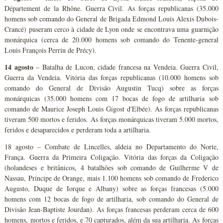
Département de la Rhône. Guerra Civil. As forças republicanas (35.000
homens sob comando do General de Brigada Edmond Louis Alexis Dubois-
Crancé) puseram cerco à cidade de Lyon onde se encontrava uma guarnição
monárquica (cerca de 20.000 homens sob comando do Tenente-general
Louis François Perrin de Précy).
14 agosto
– Batalha de Lucon, cidade francesa na Vendeia. Guerra Civil,
Guerra da Vendeia. Vitória das forças republicanas (10.000 homens sob
comando do General de Divisão Augustin Tucq) sobre as forças
monárquicas (35.000 homens com 17 bocas de fogo de artilharia sob
comando de Maurice Joseph Louis Gigost d'Elbée). As forças republicanas
tiveram 500 mortos e feridos. As forças monárquicas tiveram 5.000 mortos,
feridos e desaparecidos e perderam toda a artilharia.
18 agosto – Combate de Lincelles, aldeia no Departamento do Norte,
França. Guerra da Primeira Coligação. Vitória das forças da Coligação
(holandeses e britânicos, 4 batalhões sob comando de Guilherme V de
Nassau, Príncipe de Orange, mais 1.100 homens sob comando de Frederico
Augusto, Duque de Iorque e Albany) sobre as forças francesas (5.000
homens com 12 bocas de fogo de artilharia, sob comando do General de
Divisão Jean-Baptiste Jourdan). As forças francesas perderam cerca de 600
homens, mortos e feridos, e 70 capturados, além da sua artilharia. As forças