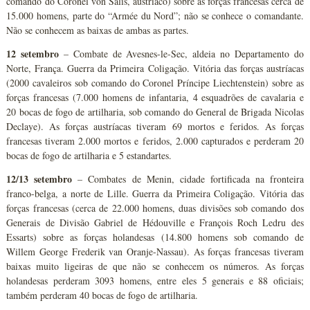
comando do Coronel von Salis, austríaco) sobre as forças francesas cerca de
15.000 homens, parte do “Armée du Nord”; não se conhece o comandante.
Não se conhecem as baixas de ambas as partes.
12 setembro
– Combate de Avesnes-le-Sec, aldeia no Departamento do
Norte, França. Guerra da Primeira Coligação. Vitória das forças austríacas
(2000 cavaleiros sob comando do Coronel Príncipe Liechtenstein) sobre as
forças francesas (7.000 homens de infantaria, 4 esquadrões de cavalaria e
20 bocas de fogo de artilharia, sob comando do General de Brigada Nicolas
Declaye). As forças austríacas tiveram 69 mortos e feridos. As forças
francesas tiveram 2.000 mortos e feridos, 2.000 capturados e perderam 20
bocas de fogo de artilharia e 5 estandartes.
12/13 setembro
– Combates de Menin, cidade fortificada na fronteira
franco-belga, a norte de Lille. Guerra da Primeira Coligação. Vitória das
forças francesas (cerca de 22.000 homens, duas divisões sob comando dos
Generais de Divisão Gabriel de Hédouville e François Roch Ledru des
Essarts) sobre as forças holandesas (14.800 homens sob comando de
Willem George Frederik van Oranje-Nassau). As forças francesas tiveram
baixas muito ligeiras de que não se conhecem os números. As forças
holandesas perderam 3093 homens, entre eles 5 generais e 88 oficiais;
também perderam 40 bocas de fogo de artilharia.