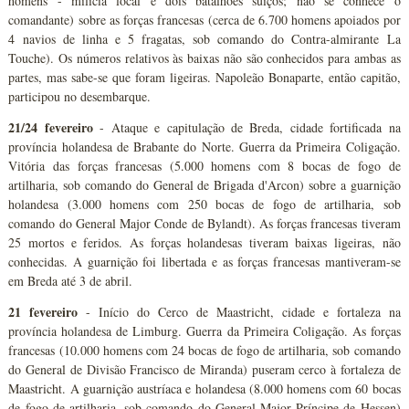
homens - milícia local e dois batalhões suíços; não se conhece o
comandante) sobre as forças francesas (cerca de 6.700 homens apoiados por
4 navios de linha e 5 fragatas, sob comando do Contra-almirante La
Touche). Os números relativos às baixas não são conhecidos para ambas as
partes, mas sabe-se que foram ligeiras. Napoleão Bonaparte, então capitão,
participou no desembarque.
21/24 fevereiro
- Ataque e capitulação de Breda, cidade fortificada na
província holandesa de Brabante do Norte. Guerra da Primeira Coligação.
Vitória das forças francesas (5.000 homens com 8 bocas de fogo de
artilharia, sob comando do General de Brigada d'Arcon) sobre a guarnição
holandesa (3.000 homens com 250 bocas de fogo de artilharia, sob
comando do General Major Conde de Bylandt). As forças francesas tiveram
25 mortos e feridos. As forças holandesas tiveram baixas ligeiras, não
conhecidas. A guarnição foi libertada e as forças francesas mantiveram-se
em Breda até 3 de abril.
21 fevereiro
- Início do Cerco de Maastricht, cidade e fortaleza na
província holandesa de Limburg. Guerra da Primeira Coligação. As forças
francesas (10.000 homens com 24 bocas de fogo de artilharia, sob comando
do General de Divisão Francisco de Miranda) puseram cerco à fortaleza de
Maastricht. A guarnição austríaca e holandesa (8.000 homens com 60 bocas
de fogo de artilharia, sob comando do General Major Príncipe de Hessen)