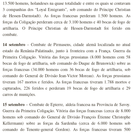
13.500 homens, holandeses na quase totalidade e entre os quais se contavam
3 companhias dos “Loyal Emigrants”, sob comando do Príncipe Christian
de Hessen-Darmstadt). As forças francesas perderam 1.500 homens. As
forças da Coligação perderam cerca de 3.100 homens e 40 bocas de fogo de
artilharia. O Príncipe Christian de Hessen-Darmstadt foi ferido em
combate.
14 setembro
– Combate de Pirmasens, cidade alemã localizada no atual
estado da Renânia-Palatinado, junto à fronteira com a França. Guerra da
Primeira Coligação. Vitória das forças prussianas (8.000 homens com 58
bocas de fogo de artilharia, sob comando do Duque de Brunswick) sobre as
forças francesas (34.000 homens com 36 bocas de fogo de artilharia, sob
comando do General de Divisão Jean-Victor Moreau). As forças prussianas
tiveram 167 mortos e feridos. As forças francesas tiveram 1.788 mortos e
capturados, 226 feridos e perderam 19 bocas de fogo de artilharia e 29
carros de munições.
15 setembro
– Combate de Epierre, aldeia francesa na Província de Savoy.
Guerra da Primeira Coligação. Vitória das forças francesas (cerca de 8.000
homens sob comando do General de Divisão François Étienne Christophe
Kellermann) sobre as forças da Sardenha (cerca de 6.000 homens sob
comando do Tenente-general Gordon). As forças francesas tiveram 500