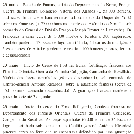
23 maio
– Batalha de Famars, aldeia do Departamento do Norte, França.
Guerra da Primeira Coligação. Vitória dos Aliados (± 53.000 homens,
austríacos, britânicos e hanoverianos, sob comando do Duque de York)
sobre os Franceses (± 27.000 homens – parte do “Exército do Norte” - sob
comando do General de Divisão François-Joseph Drouot de Lamarche). Os
Franceses tiveram cerca de 3.000 mortos e feridos e 300 capturados.
Também perderam 17 bocas de fogo de artilharia, 14 carros de munições e
3 estandartes. Os Aliados perderam cerca de 1.100 homens (mortos, feridos
e desaparecidos).
23 maio
- Início do Cerco de Fort les Bains, fortificação francesa nos
Pirenéus Orientais. Guerra da Primeira Coligação, Campanha do Rossilhão.
Vitória das forças espanholas (efetivo desconhecido, sob comando do
Capitão-general Antonio Ricardos) sobre a guarnição francesa (cerca de
350 homens; comando desconhecido). A guarnição francesa manteve a
posse do forte até 3 de junho.
23 maio
- Início do cerco do Forte Bellegarde, fortaleza francesa no
Departamento dos Pirenéus Orientais. Guerra da Primeira Coligação,
Campanha do Rossilhão. As forças espanholas (6.000 homens e 34 bocas de
fogo de artilharia sob comando do Capitão general António Ricardos)
puseram cerco ao forte que se encontrava defendido por uma guarnição