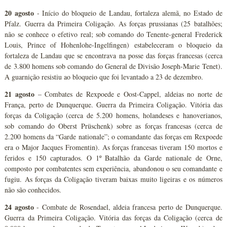
20 agosto
- Início do bloqueio de Landau, fortaleza alemã, no Estado de
Pfalz. Guerra da Primeira Coligação. As forças prussianas (25 batalhões;
não se conhece o efetivo real; sob comando do Tenente-general Frederick
Louis, Prince of Hohenlohe-Ingelfingen) estabeleceram o bloqueio da
fortaleza de Landau que se encontrava na posse das forças francesas (cerca
de 3.800 homens sob comando do General de Divisão Joseph-Marie Tenet).
A guarnição resistiu ao bloqueio que foi levantado a 23 de dezembro.
21 agosto
– Combates de Rexpoede e Oost-Cappel, aldeias no norte de
França, perto de Dunquerque. Guerra da Primeira Coligação. Vitória das
forças da Coligação (cerca de 5.200 homens, holandeses e hanoverianos,
sob comando do Oberst Prüschenk) sobre as forças francesas (cerca de
2.200 homens da “Garde nationale”; o comandante das forças em Rexpoede
era o Major Jacques Fromentin). As forças francesas tiveram 150 mortos e
feridos e 150 capturados. O 1º Batalhão da Garde nationale de Orne,
composto por combatentes sem experiência, abandonou o seu comandante e
fugiu. As forças da Coligação tiveram baixas muito ligeiras e os números
não são conhecidos.
24 agosto
- Combate de Rosendael, aldeia francesa perto de Dunquerque.
Guerra da Primeira Coligação. Vitória das forças da Coligação (cerca de