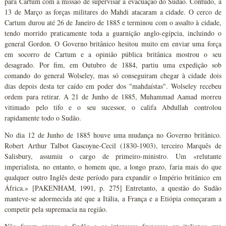
para Cartum com a missão de supervisar a evacuação do Sudão. Contudo, a
13 de Março as forças militares do Mahdi atacaram a cidade. O cerco de
Cartum durou até 26 de Janeiro de 1885 e terminou com o assalto à cidade,
tendo morrido praticamente toda a guarnição anglo-egípcia, incluindo o
general Gordon. O Governo britânico hesitou muito em enviar uma força
em socorro de Cartum e a opinião pública britânica mostrou o seu
desagrado. Por fim, em Outubro de 1884, partiu uma expedição sob
comando do general Wolseley, mas só conseguiram chegar à cidade dois
dias depois desta ter caído em poder dos "mahdaístas". Wolseley recebeu
ordem para retirar. A 21 de Junho de 1885, Muhammad Aamad morreu
vitimado pelo tifo e o seu sucessor, o califa Abdullah controlou
rapidamente todo o Sudão.
No dia 12 de Junho de 1885 houve uma mudança no Governo britânico.
Robert Arthur Talbot Gascoyne-Cecil (1830-1903), terceiro Marquês de
Salisbury, assumiu o cargo de primeiro-ministro. Um «relutante
imperialista, no entanto, o homem que, a longo prazo, faria mais do que
qualquer outro Inglês deste período para expandir o Império britânico em
África.» [PAKENHAM, 1991, p. 275] Entretanto, a questão do Sudão
manteve-se adormecida até que a Itália, a França e a Etiópia começaram a
competir pela supremacia na região.