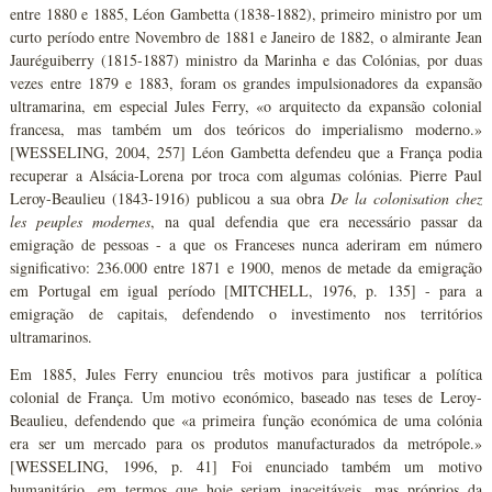
entre 1880 e 1885, Léon Gambetta (1838-1882), primeiro ministro por um
curto período entre Novembro de 1881 e Janeiro de 1882, o almirante Jean
Jauréguiberry (1815-1887) ministro da Marinha e das Colónias, por duas
vezes entre 1879 e 1883, foram os grandes impulsionadores da expansão
ultramarina, em especial Jules Ferry, «o arquitecto da expansão colonial
francesa, mas também um dos teóricos do imperialismo moderno.»
[WESSELING, 2004, 257] Léon Gambetta defendeu que a França podia
recuperar a Alsácia-Lorena por troca com algumas colónias. Pierre Paul
Leroy-Beaulieu (1843-1916) publicou a sua obra
De la colonisation chez
les peuples modernes
, na qual defendia que era necessário passar da
emigração de pessoas - a que os Franceses nunca aderiram em número
significativo: 236.000 entre 1871 e 1900, menos de metade da emigração
em Portugal em igual período [MITCHELL, 1976, p. 135] - para a
emigração de capitais, defendendo o investimento nos territórios
ultramarinos.
Em 1885, Jules Ferry enunciou três motivos para justificar a política
colonial de França. Um motivo económico, baseado nas teses de Leroy-
Beaulieu, defendendo que «a primeira função económica de uma colónia
era ser um mercado para os produtos manufacturados da metrópole.»
[WESSELING, 1996, p. 41] Foi enunciado também um motivo
humanitário, em termos que hoje seriam inaceitáveis, mas próprios da