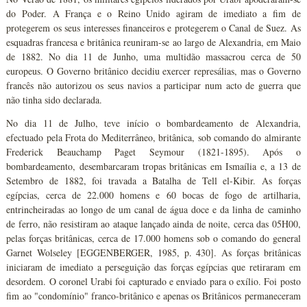
do Poder. A França e o Reino Unido agiram de imediato a fim de
protegerem os seus interesses financeiros e protegerem o Canal de Suez. As
esquadras francesa e britânica reuniram-se ao largo de Alexandria, em Maio
de 1882. No dia 11 de Junho, uma multidão massacrou cerca de 50
europeus. O Governo britânico decidiu exercer represálias, mas o Governo
francês não autorizou os seus navios a participar num acto de guerra que
não tinha sido declarada.
No dia 11 de Julho, teve início o bombardeamento de Alexandria,
efectuado pela Frota do Mediterrâneo, britânica, sob comando do almirante
Frederick Beauchamp Paget Seymour (1821-1895). Após o
bombardeamento, desembarcaram tropas britânicas em Ismaília e, a 13 de
Setembro de 1882, foi travada a Batalha de Tell el-Kibir. As forças
egípcias, cerca de 22.000 homens e 60 bocas de fogo de artilharia,
entrincheiradas ao longo de um canal de água doce e da linha de caminho
de ferro, não resistiram ao ataque lançado ainda de noite, cerca das 05H00,
pelas forças britânicas, cerca de 17.000 homens sob o comando do general
Garnet Wolseley [EGGENBERGER, 1985, p. 430]. As forças britânicas
iniciaram de imediato a perseguição das forças egípcias que retiraram em
desordem. O coronel Urabi foi capturado e enviado para o exílio. Foi posto
fim ao "condomínio" franco-britânico e apenas os Britânicos permaneceram