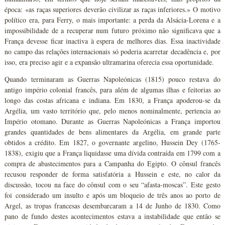
época: «as raças superiores deverão civilizar as raças inferiores.» O motivo
político era, para Ferry, o mais importante: a perda da Alsácia-Lorena e a
impossibilidade de a recuperar num futuro próximo não significava que a
França devesse ficar inactiva à espera de melhores dias. Essa inactividade
no campo das relações internacionais só poderia acarretar decadência e, por
isso, era preciso agir e a expansão ultramarina oferecia essa oportunidade.
Quando terminaram as Guerras Napoleónicas (1815) pouco restava do
antigo império colonial francês, para além de algumas ilhas e feitorias ao
longo das costas africana e indiana. Em 1830, a França apoderou-se da
Argélia, um vasto território que, pelo menos nominalmente, pertencia ao
Império otomano. Durante as Guerras Napoleónicas a França importou
grandes quantidades de bens alimentares da Argélia, em grande parte
obtidos a crédito. Em 1827, o governante argelino, Hussein Dey (1765-
1838), exigiu que a França liquidasse uma dívida contraída em 1799 com a
compra de abastecimentos para a Campanha do Egipto. O cônsul francês
recusou responder de forma satisfatória a Hussein e este, no calor da
discussão, tocou na face do cônsul com o seu “afasta-moscas”. Este gesto
foi considerado um insulto e após um bloqueio de três anos ao porto de
Argel, as tropas francesas desembarcaram a 14 de Junho de 1830. Como
pano de fundo destes acontecimentos estava a instabilidade que então se