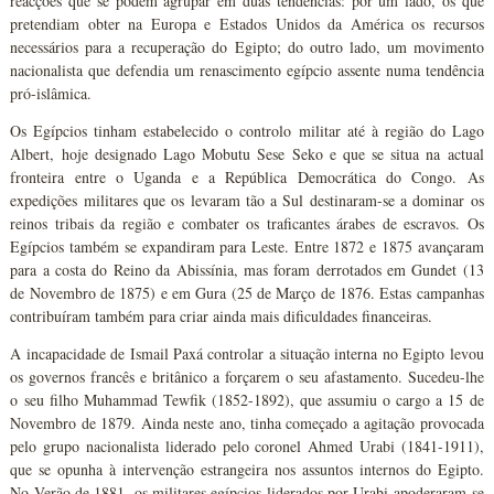
reacções que se podem agrupar em duas tendências: por um lado, os que
pretendiam obter na Europa e Estados Unidos da América os recursos
necessários para a recuperação do Egipto; do outro lado, um movimento
nacionalista que defendia um renascimento egípcio assente numa tendência
pró-islâmica.
Os Egípcios tinham estabelecido o controlo militar até à região do Lago
Albert, hoje designado Lago Mobutu Sese Seko e que se situa na actual
fronteira entre o Uganda e a República Democrática do Congo. As
expedições militares que os levaram tão a Sul destinaram-se a dominar os
reinos tribais da região e combater os traficantes árabes de escravos. Os
Egípcios também se expandiram para Leste. Entre 1872 e 1875 avançaram
para a costa do Reino da Abissínia, mas foram derrotados em Gundet (13
de Novembro de 1875) e em Gura (25 de Março de 1876. Estas campanhas
contribuíram também para criar ainda mais dificuldades financeiras.
A incapacidade de Ismail Paxá controlar a situação interna no Egipto levou
os governos francês e britânico a forçarem o seu afastamento. Sucedeu-lhe
o seu filho Muhammad Tewfik (1852-1892), que assumiu o cargo a 15 de
Novembro de 1879. Ainda neste ano, tinha começado a agitação provocada
pelo grupo nacionalista liderado pelo coronel Ahmed Urabi (1841-1911),
que se opunha à intervenção estrangeira nos assuntos internos do Egipto.
No Verão de 1881, os militares egípcios liderados por Urabi apoderaram-se