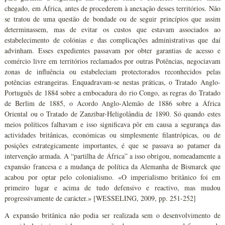
chegado, em África, antes de procederem à anexação desses territórios. Não
se tratou de uma questão de bondade ou de seguir princípios que assim
determinassem, mas de evitar os custos que estavam associados ao
estabelecimento de colónias e das complicações administrativas que daí
advinham. Esses expedientes passavam por obter garantias de acesso e
comércio livre em territórios reclamados por outras Potências, negociavam
zonas de influência ou estabeleciam protectorados reconhecidos pelas
potências estrangeiras. Enquadravam-se nestas práticas, o Tratado Anglo-
Português de 1884 sobre a embocadura do rio Congo, as regras do Tratado
de Berlim de 1885, o Acordo Anglo-Alemão de 1886 sobre a África
Oriental ou o Tratado de Zanzibar-Heligolândia de 1890. Só quando estes
meios políticos falhavam e isso significava pôr em causa a segurança das
actividades britânicas, económicas ou simplesmente filantrópicas, ou de
posições estrategicamente importantes, é que se passava ao patamer da
intervenção armada. A “partilha de África” a isso obrigou, nomeadamente a
expansão francesa e a mudança de política da Alemanha de Bismarck que
acabou por optar pelo colonialismo. «O imperialismo britânico foi em
primeiro lugar e acima de tudo defensivo e reactivo, mas mudou
progressivamente de carácter.» [WESSELING, 2009, pp. 251-252]
A expansão britânica não podia ser realizada sem o desenvolvimento de