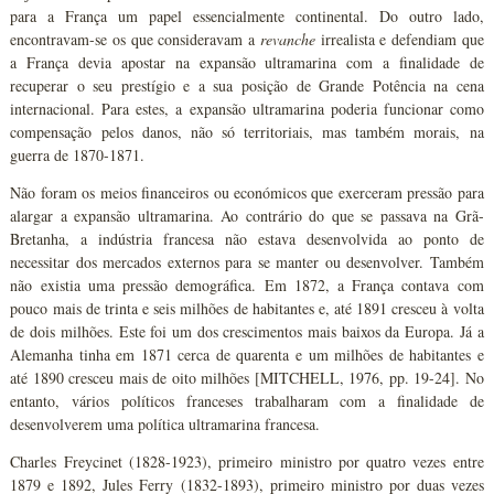
para a França um papel essencialmente continental. Do outro lado,
encontravam-se os que consideravam a
revanche
irrealista e defendiam que
a França devia apostar na expansão ultramarina com a finalidade de
recuperar o seu prestígio e a sua posição de Grande Potência na cena
internacional. Para estes, a expansão ultramarina poderia funcionar como
compensação pelos danos, não só territoriais, mas também morais, na
guerra de 1870-1871.
Não foram os meios financeiros ou económicos que exerceram pressão para
alargar a expansão ultramarina. Ao contrário do que se passava na Grã-
Bretanha, a indústria francesa não estava desenvolvida ao ponto de
necessitar dos mercados externos para se manter ou desenvolver. Também
não existia uma pressão demográfica. Em 1872, a França contava com
pouco mais de trinta e seis milhões de habitantes e, até 1891 cresceu à volta
de dois milhões. Este foi um dos crescimentos mais baixos da Europa. Já a
Alemanha tinha em 1871 cerca de quarenta e um milhões de habitantes e
até 1890 cresceu mais de oito milhões [MITCHELL, 1976, pp. 19-24]. No
entanto, vários políticos franceses trabalharam com a finalidade de
desenvolverem uma política ultramarina francesa.
Charles Freycinet (1828-1923), primeiro ministro por quatro vezes entre
1879 e 1892, Jules Ferry (1832-1893), primeiro ministro por duas vezes