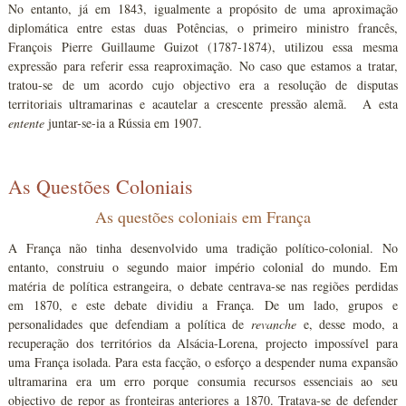
No entanto, já em 1843, igualmente a propósito de uma aproximação
diplomática entre estas duas Potências, o primeiro ministro francês,
François Pierre Guillaume Guizot (1787-1874), utilizou essa mesma
expressão para referir essa reaproximação. No caso que estamos a tratar,
tratou-se de um acordo cujo objectivo era a resolução de disputas
territoriais ultramarinas e acautelar a crescente pressão alemã. A esta
entente
juntar-se-ia a Rússia em 1907.
As Questões Coloniais
As questões coloniais em França
A França não tinha desenvolvido uma tradição político-colonial. No
entanto, construiu o segundo maior império colonial do mundo. Em
matéria de política estrangeira, o debate centrava-se nas regiões perdidas
em 1870, e este debate dividiu a França. De um lado, grupos e
personalidades que defendiam a política de
revanche
e, desse modo, a
recuperação dos territórios da Alsácia-Lorena, projecto impossível para
uma França isolada. Para esta facção, o esforço a despender numa expansão
ultramarina era um erro porque consumia recursos essenciais ao seu
objectivo de repor as fronteiras anteriores a 1870. Tratava-se de defender