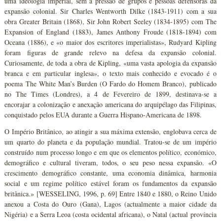
uma ideologia imperial, sem a pressão de grupos e pessoas defensoras da
expansão colonial. Sir Charles Wentworth Dilke (1843-1911) com a sua
obra Greater Britain (1868), Sir John Robert Seeley (1834-1895) com The
Expansion of England (1883), James Anthony Froude (1818-1894) com
Oceana (1886), e «o maior dos escritores imperialistas», Rudyard Kipling
foram figuras de grande relevo na defesa da expansão colonial.
Curiosamente, de toda a obra de Kipling, «uma vasta apologia da expansão
branca e em particular inglesa», o texto mais conhecido e evocado é o
poema The White Man’s Burden (O Fardo do Homem Branco), publicado
no The Times (Londres), a 4 de Fevereiro de 1899, destinava-se a
encorajar a colonização e anexação americana do arquipélago das Filipinas,
conquistado pelos EUA durante a Guerra Hispano-Americana de 1898.
O Império Britânico, ao atingir a sua máxima extensão, englobava cerca de
um quarto do planeta e da população mundial. Tratou-se de um império
construído num processo longo e em que os elementos político, económico,
demográfico e cultural tiveram, todos, o seu peso nessa expansão. «O
crescimento demográfico constante, uma economia dinâmica, harmonia
social e um regime político estável foram os fundamentos da expansão
britânica.» [WESSELING, 1996, p. 69] Entre 1840 e 1880, o Reino Unido
anexou a Costa do Ouro (Gana), Lagos (actualmente a maior cidade da
Nigéria) e a Serra Leoa (costa ocidental africana), o Natal (actual província