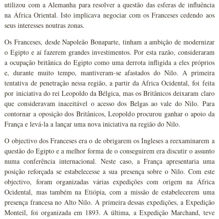
utilizou com a Alemanha para resolver a questão das esferas de influência
na África Oriental. Isto implicava negociar com os Franceses cedendo aos
seus interesses noutras zonas.
Os Franceses, desde Napoleão Bonaparte, tinham a ambição de modernizar
o Egipto e aí fazerem grandes investimentos. Por esta razão, consideraram
a ocupação britânica do Egipto como uma derrota infligida a eles próprios
e, durante muito tempo, mantiveram-se afastados do Nilo. A primeira
tentativa de penetração nessa região, a partir da África Ocidental, foi feita
por iniciativa do rei Leopoldo da Bélgica, mas os Britânicos deixaram claro
que consideravam inaceitável o acesso dos Belgas ao vale do Nilo. Para
contornar a oposição dos Britânicos, Leopoldo procurou ganhar o apoio da
França e levá-la a lançar uma nova iniciativa na região do Nilo.
O objectivo dos Franceses era o de obrigarem os Ingleses a reexaminarem a
questão do Egipto e a melhor forma de o conseguirem era discutir o assunto
numa conferência internacional. Neste caso, a França apresentaria uma
posição reforçada se estabelecesse a sua presença sobre o Nilo. Com este
objectivo, foram organizadas várias expedições com origem na África
Ocidental, mas também na Etiópia, com a missão de estabelecerem uma
presença francesa no Alto Nilo. A primeira dessas expedições, a Expedição
Monteil, foi organizada em 1893. A última, a Expedição Marchand, teve