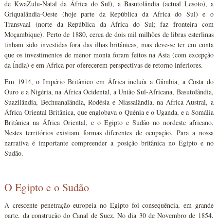
de KwaZulu-Natal da África do Sul), a Basutolândia (actual Lesoto), a
Griqualândia-Oeste (hoje parte da República da África do Sul) e o
Transvaal (norte da República da África do Sul; faz fronteira com
Moçambique). Perto de 1880, cerca de dois mil milhões de libras esterlinas
tinham sido investidas fora das ilhas britânicas, mas deve-se ter em conta
que os investimentos de menor monta foram feitos na Ásia (com excepção
da Índia) e em África por oferecerem perspectivas de retorno inferiores.
Em 1914, o Império Britânico em África incluía a Gâmbia, a Costa do
Ouro e a Nigéria, na África Ocidental, a União Sul-Africana, Basutolândia,
Suazilândia, Bechuanalândia, Rodésia e Niassalândia, na África Austral, a
África Oriental Britânica, que englobava o Quénia e o Uganda, e a Somália
Britânica na África Oriental, e o Egipto e Sudão no nordeste africano.
Nestes territórios existiam formas diferentes de ocupação. Para a nossa
narrativa é importante compreender a posição britânica no Egipto e no
Sudão.
O Egipto e o Sudão
A crescente penetração europeia no Egipto foi consequência, em grande
parte, da construção do Canal de Suez. No dia 30 de Novembro de 1854,