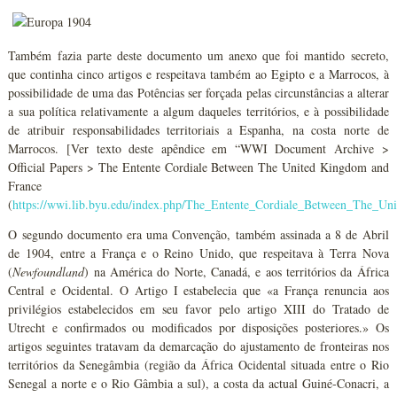
Também fazia parte deste documento um anexo que foi mantido secreto,
que continha cinco artigos e respeitava também ao Egipto e a Marrocos, à
possibilidade de uma das Potências ser forçada pelas circunstâncias a alterar
a sua política relativamente a algum daqueles territórios, e à possibilidade
de atribuir responsabilidades territoriais a Espanha, na costa norte de
Marrocos. [Ver texto deste apêndice em “WWI Document Archive >
Official Papers > The Entente Cordiale Between The United Kingdom and
France
(
https://wwi.lib.byu.edu/index.php/The_Entente_Cordiale_Between_The_U
O segundo documento era uma Convenção, também assinada a 8 de Abril
de 1904, entre a França e o Reino Unido, que respeitava à Terra Nova
(
Newfoundland
) na América do Norte, Canadá, e aos territórios da África
Central e Ocidental. O Artigo I estabelecia que «a França renuncia aos
privilégios estabelecidos em seu favor pelo artigo XIII do Tratado de
Utrecht e confirmados ou modificados por disposições posteriores.» Os
artigos seguintes tratavam da demarcação do ajustamento de fronteiras nos
territórios da Senegâmbia (região da África Ocidental situada entre o Rio
Senegal a norte e o Rio Gâmbia a sul), a costa da actual Guiné-Conacri, a