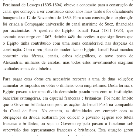
Ferdinand de Lesseps (1805-1894) obteve a concessão para a construção do
canal que começou a ser construído cinco anos mais tarde e foi oficialmente
inaugurado a 17 de Novembro de 1869. Para a sua construção e exploração
foi criada a Compagnie universelle du canal maritime de Suez, financiada
por accionistas. A quediva do Egipto, Ismail Paxá (1831-1895), que
assumiu esse cargo em 1863, detinha 44% das acções, o que significava que
o Egipto tinha contribuído com uma soma considerável nas despesas da
construção. Com o seu plano de modernizar o Egipto, Ismail Paxá mandou
construir vias férreas, canais, cabos telegráficos, o novo porto de
Alexandria, milhares de escolas, mas todos estes investimentos exigiram
avultadas somas de dinheiro.
Para pagar estas obras era necessário recorrer a uma de duas soluções:
aumentar os impostos ou obter o dinheiro com empréstimos. Desta forma, o
Egipto passou a ter uma dívida demasiado pesada para com as instituições
bancárias estrangeiras, em especial francesas e britânicas. Foi neste âmbito
que o Governo britânico comprou as acções de Ismail Paxá na companhia
do Canal de Suez. No entanto, as dificuldades em cumprir com as
obrigações da dívida acabaram por colocar o governo egípcio sob tutela
francesa e britânica, ou seja, o Governo egípcio passou a funcionar sob
supervisão dos representantes franceses e britânicos. Esta situação gerou