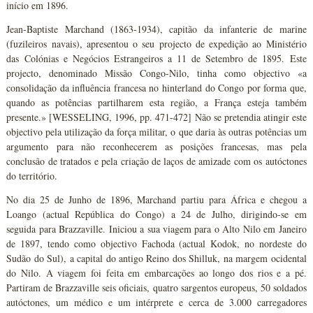
início em 1896.
Jean-Baptiste Marchand (1863-1934), capitão da infanterie de marine
(fuzileiros navais), apresentou o seu projecto de expedição ao Ministério
das Colónias e Negócios Estrangeiros a 11 de Setembro de 1895. Este
projecto, denominado Missão Congo-Nilo, tinha como objectivo «a
consolidação da influência francesa no hinterland do Congo por forma que,
quando as potências partilharem esta região, a França esteja também
presente.» [WESSELING, 1996, pp. 471-472] Não se pretendia atingir este
objectivo pela utilização da força militar, o que daria às outras potências um
argumento para não reconhecerem as posições francesas, mas pela
conclusão de tratados e pela criação de laços de amizade com os autóctones
do território.
No dia 25 de Junho de 1896, Marchand partiu para África e chegou a
Loango (actual República do Congo) a 24 de Julho, dirigindo-se em
seguida para Brazzaville. Iniciou a sua viagem para o Alto Nilo em Janeiro
de 1897, tendo como objectivo Fachoda (actual Kodok, no nordeste do
Sudão do Sul), a capital do antigo Reino dos Shilluk, na margem ocidental
do Nilo. A viagem foi feita em embarcações ao longo dos rios e a pé.
Partiram de Brazzaville seis oficiais, quatro sargentos europeus, 50 soldados
autóctones, um médico e um intérprete e cerca de 3.000 carregadores