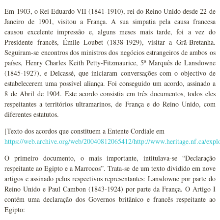
Em 1903, o Rei Eduardo VII (1841-1910), rei do Reino Unido desde 22 de
Janeiro de 1901, visitou a França. A sua simpatia pela causa francesa
causou excelente impressão e, alguns meses mais tarde, foi a vez do
Presidente francês, Émile Loubet (1838-1929), visitar a Grã-Bretanha.
Seguiram-se encontros dos ministros dos negócios estrangeiros de ambos os
países, Henry Charles Keith Petty-Fitzmaurice, 5º Marquês de Lansdowne
(1845-1927), e Delcassé, que iniciaram conversações com o objectivo de
estabelecerem uma possível aliança. Foi conseguido um acordo, assinado a
8 de Abril de 1904. Este acordo consistia em três documentos, todos eles
respeitantes a territórios ultramarinos, de França e do Reino Unido, com
diferentes estatutos.
[Texto dos acordos que constituem a Entente Cordiale em
https://web.archive.org/web/20040812065412/http://www.heritage.nf.ca/explo
O primeiro documento, o mais importante, intitulava-se “Declaração
respeitante ao Egipto e a Marrocos”. Trata-se de um texto dividido em nove
artigos e assinado pelos respectivos representantes: Lansdowne por parte do
Reino Unido e Paul Cambon (1843-1924) por parte da França. O Artigo I
contém uma declaração dos Governos britânico e francês respeitante ao
Egipto: