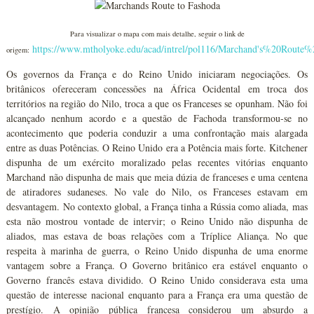
Para visualizar o mapa com mais detalhe, seguir o link de
https://www.mtholyoke.edu/acad/intrel/pol116/Marchand's%20Route
origem:
Os governos da França e do Reino Unido iniciaram negociações. Os
britânicos ofereceram concessões na África Ocidental em troca dos
territórios na região do Nilo, troca a que os Franceses se opunham. Não foi
alcançado nenhum acordo e a questão de Fachoda transformou-se no
acontecimento que poderia conduzir a uma confrontação mais alargada
entre as duas Potências. O Reino Unido era a Potência mais forte. Kitchener
dispunha de um exército moralizado pelas recentes vitórias enquanto
Marchand não dispunha de mais que meia dúzia de franceses e uma centena
de atiradores sudaneses. No vale do Nilo, os Franceses estavam em
desvantagem. No contexto global, a França tinha a Rússia como aliada, mas
esta não mostrou vontade de intervir; o Reino Unido não dispunha de
aliados, mas estava de boas relações com a Tríplice Aliança. No que
respeita à marinha de guerra, o Reino Unido dispunha de uma enorme
vantagem sobre a França. O Governo britânico era estável enquanto o
Governo francês estava dividido. O Reino Unido considerava esta uma
questão de interesse nacional enquanto para a França era uma questão de
prestígio. A opinião pública francesa considerou um absurdo a