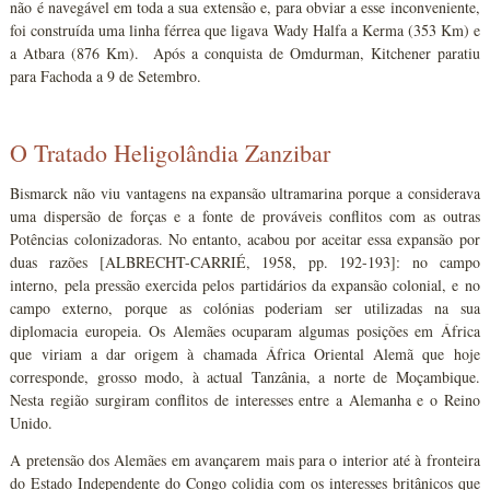
não é navegável em toda a sua extensão e, para obviar a esse inconveniente,
foi construída uma linha férrea que ligava Wady Halfa a Kerma (353 Km) e
a Atbara (876 Km). Após a conquista de Omdurman, Kitchener paratiu
para Fachoda a 9 de Setembro.
O Tratado Heligolândia Zanzibar
Bismarck não viu vantagens na expansão ultramarina porque a considerava
uma dispersão de forças e a fonte de prováveis conflitos com as outras
Potências colonizadoras. No entanto, acabou por aceitar essa expansão por
duas razões [ALBRECHT-CARRIÉ, 1958, pp. 192-193]: no campo
interno, pela pressão exercida pelos partidários da expansão colonial, e no
campo externo, porque as colónias poderiam ser utilizadas na sua
diplomacia europeia. Os Alemães ocuparam algumas posições em África
que viriam a dar origem à chamada África Oriental Alemã que hoje
corresponde, grosso modo, à actual Tanzânia, a norte de Moçambique.
Nesta região surgiram conflitos de interesses entre a Alemanha e o Reino
Unido.
A pretensão dos Alemães em avançarem mais para o interior até à fronteira
do Estado Independente do Congo colidia com os interesses britânicos que