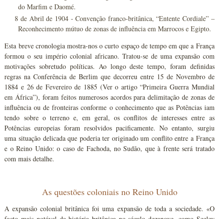
do Marfim e Daomé.
8 de Abril de 1904 - Convenção franco-britânica, “Entente Cordiale” –
Reconhecimento mútuo de zonas de influência em Marrocos e Egipto.
Esta breve cronologia mostra-nos o curto espaço de tempo em que a França
formou o seu império colonial africano. Tratou-se de uma expansão com
motivações sobretudo políticas. Ao longo deste tempo, foram definidas
regras na Conferência de Berlim que decorreu entre 15 de Novembro de
1884 e 26 de Fevereiro de 1885 (Ver o artigo “Primeira Guerra Mundial
em África”), foram feitos numerosos acordos para delimitação de zonas de
influência ou de fronteiras conforme o conhecimento que as Potências iam
tendo sobre o terreno e, em geral, os conflitos de interesses entre as
Potências europeias foram resolvidos pacificamente. No entanto, surgiu
uma situação delicada que poderia ter originado um conflito entre a França
e o Reino Unido: o caso de Fachoda, no Sudão, que à frente será tratado
com mais detalhe.
As questões coloniais no Reino Unido
A expansão colonial britânica foi uma expansão de toda a sociedade. «O
facto mais notável da história britânica no século dezanove, como Seeley