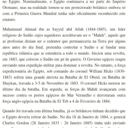
no Egipto. Nominalmente, o Egipto continuava a ser parte do Império
Otomano, mas na realidade tornou-se um protectorado britânico embora só
com a Primeira Guerra Mundial tenha sido oficialmente reconhecido este
estatuto.
Muhammad Ahmad ibn as Sayyid abd Allah (1844-1885), um líder
religioso do Sudão cujos seguidores acreditavam ser o "Mahdi", aquele que
as professias diziam ser o redentor que permaneceria na Terra por alguns
anos antes do dia final, pretendia controlar o Sudão e aí fundar uma
república islâmica que se estenderia a todo o mundo. Iniciou uma revolta,
em 1883, que colocou o Sudão em pé de guerra. O Governo egípcio reagiu
enviando uma expedição militar para dominar a revolta. No entanto, a força
expedicionária do Egipto, sob comando do coronel William Hicks (1830-
1883) sofreu uma grande derrota na Batalha de El Obeid, ou Batalha de
Shaykan, travada a 3-5 de Novembro de 1883. O coronel Hicks morreu no
último dia da batalha. Em seguida, as forças do Mahdi avançaram com
sucesso contra os portos egípcios do Mar Vermelho e derrotaram outra
força anglo-egípcia na Batalha de El Teb a 4 de Fevereiro de 1884.
Quando foi travada esta última batalha, já os britânicos tinham decidido que
o Egipto deveria retirar do Sudão. No dia 18 de Janeiro de 1884, o general
Charles Gordon (28 Janeiro 1833 - 26 Janeiro 1885) tinha sido enviado