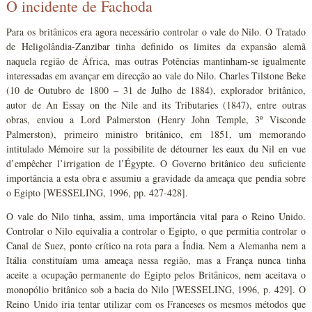
O incidente de Fachoda
Para os britânicos era agora necessário controlar o vale do Nilo. O Tratado
de Heligolândia-Zanzibar tinha definido os limites da expansão alemã
naquela região de África, mas outras Potências mantinham-se igualmente
interessadas em avançar em direcção ao vale do Nilo. Charles Tilstone Beke
(10 de Outubro de 1800 – 31 de Julho de 1884), explorador britânico,
autor de An Essay on the Nile and its Tributaries (1847), entre outras
obras, enviou a Lord Palmerston (Henry John Temple, 3º Visconde
Palmerston), primeiro ministro britânico, em 1851, um memorando
intitulado Mémoire sur la possibilite de détourner les eaux du Nil en vue
d’empêcher l’irrigation de l’Égypte. O Governo britânico deu suficiente
importância a esta obra e assumiu a gravidade da ameaça que pendia sobre
o Egipto [WESSELING, 1996, pp. 427-428].
O vale do Nilo tinha, assim, uma importância vital para o Reino Unido.
Controlar o Nilo equivalia a controlar o Egipto, o que permitia controlar o
Canal de Suez, ponto crítico na rota para a Índia. Nem a Alemanha nem a
Itália constituíam uma ameaça nessa região, mas a França nunca tinha
aceite a ocupação permanente do Egipto pelos Britânicos, nem aceitava o
monopólio britânico sob a bacia do Nilo [WESSELING, 1996, p. 429]. O
Reino Unido iria tentar utilizar com os Franceses os mesmos métodos que