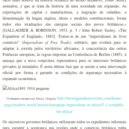
assinalou, é que se trata da história de uma sociedade em expansão. As
exportações de capital e manufacturas, a migração de cidadãos, a
disseminação da língua inglesa, ideias e modelos constitucionais, foram
todos eles irradiações das energias sociais dos povos britânicos.»
[GALLAGHER & ROBINSON, 1953, p. 5 / John Robert Seeley, «The
Expantion of England», 1883]. Tratou-se de um “imperialismo de livre
comércio” (
Imperialism of Free Trade
), solitário, que evoluiu para se
adaptar à corrida pelos territórios africanos, à concorrência das outras
Potências europeias, às regras impostas na Conferência de Berlim (1885), à
ameaça que a nova conjectura representava para os interesses britânicos
privados já instalados. É nesta última fase que se assiste a uma intervenção
oficial por forma a garantir as condições de segurança necessárias à
expansão económica.
http://mrwigginshistoryclass.com/home-
O domínio europeu em África. Origem:
page/modern-world-history/european-imperialism-in-africa/5-1-scramble-
for-africa/
Os sucessivos governos britânicos utilizaram todos os expedientes informais
para garantir a segurança nas regiões onde o comércio britânico tinha