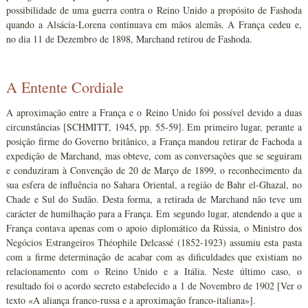
possibilidade de uma guerra contra o Reino Unido a propósito de Fashoda
quando a Alsácia-Lorena continuava em mãos alemãs. A França cedeu e,
no dia 11 de Dezembro de 1898, Marchand retirou de Fashoda.
A Entente Cordiale
A aproximação entre a França e o Reino Unido foi possível devido a duas
circunstâncias [SCHMITT, 1945, pp. 55-59]. Em primeiro lugar, perante a
posição firme do Governo britânico, a França mandou retirar de Fachoda a
expedição de Marchand, mas obteve, com as conversações que se seguiram
e conduziram à Convenção de 20 de Março de 1899, o reconhecimento da
sua esfera de influência no Sahara Oriental, a região de Bahr el-Ghazal, no
Chade e Sul do Sudão. Desta forma, a retirada de Marchand não teve um
carácter de humilhação para a França. Em segundo lugar, atendendo a que a
França contava apenas com o apoio diplomático da Rússia, o Ministro dos
Negócios Estrangeiros Théophile Delcassé (1852-1923) assumiu esta pasta
com a firme determinação de acabar com as dificuldades que existiam no
relacionamento com o Reino Unido e a Itália. Neste último caso, o
resultado foi o acordo secreto estabelecido a 1 de Novembro de 1902 [Ver o
texto «A aliança franco-russa e a aproximação franco-italiana»].