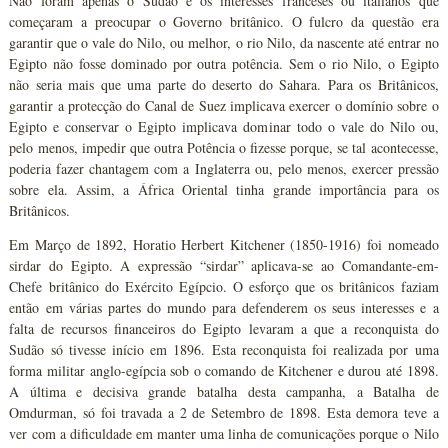
Não foram apenas o Sudão e os interesses franceses ou italianos que
começaram a preocupar o Governo britânico. O fulcro da questão era
garantir que o vale do Nilo, ou melhor, o rio Nilo, da nascente até entrar no
Egipto não fosse dominado por outra potência. Sem o rio Nilo, o Egipto
não seria mais que uma parte do deserto do Sahara. Para os Britânicos,
garantir a protecção do Canal de Suez implicava exercer o domínio sobre o
Egipto e conservar o Egipto implicava dominar todo o vale do Nilo ou,
pelo menos, impedir que outra Potência o fizesse porque, se tal acontecesse,
poderia fazer chantagem com a Inglaterra ou, pelo menos, exercer pressão
sobre ela. Assim, a África Oriental tinha grande importância para os
Britânicos.
Em Março de 1892, Horatio Herbert Kitchener (1850-1916) foi nomeado
sirdar do Egipto. A expressão “sirdar” aplicava-se ao Comandante-em-
Chefe britânico do Exército Egípcio. O esforço que os britânicos faziam
então em várias partes do mundo para defenderem os seus interesses e a
falta de recursos financeiros do Egipto levaram a que a reconquista do
Sudão só tivesse início em 1896. Esta reconquista foi realizada por uma
forma militar anglo-egípcia sob o comando de Kitchener e durou até 1898.
A última e decisiva grande batalha desta campanha, a Batalha de
Omdurman, só foi travada a 2 de Setembro de 1898. Esta demora teve a
ver com a dificuldade em manter uma linha de comunicações porque o Nilo