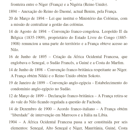
fronteira entre o Níger (França) e a Nigéria (Reino Unido).
1894 – Anexação do Reino do Daomé, actual Benim, pela França.
20 de Março de 1894 – Lei que institui o Ministério das Colónias, com
a missão de centralizar a gestão das colónias.
14 de Agosto de 1894 – Convenção franco-congolesa. Leopoldo II da
Bélgica (1835-1909), proprietário do Estado Livre do Congo (1885-
1908) renunciou a uma parte do território e a França obteve acesso ao
Nilo.
16 de Junho de 1895 – Criação da África Ocidental Francesa, que
englobava o Senegal, o Sudão Francês, a Guiné e a Costa do Marfim.
14 de Junho de 1898 – Convenção franco-britânica respeitante ao Níger.
A França obtém Nikki e o Reino Unido obtém Sokoto.
19 de Janeiro de 1899 – Convenção anglo-egípcia – Estabelecimento do
condomínio anglo-egípcio no Sudão.
12 de Março de 1899 – Declaração franco-britânica – A França retira-se
do vale do Nilo ficando regulada a questão de Fachoda.
14 de Dezembro de 1900 – Acordo franco-italiano – A França obtém
“liberdade” de intervenção em Marrocos e a Itália na Líbia.
1904 – A África Ocidental Francesa passa a ser constituída por seis
elementos: Senegal, Alto Senegal e Níger, Mauritânia, Guiné, Costa