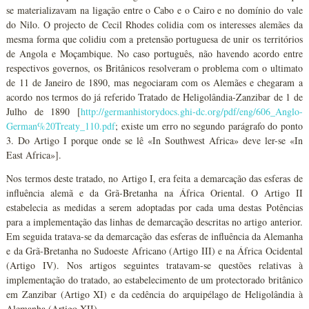
se materializavam na ligação entre o Cabo e o Cairo e no domínio do vale
do Nilo. O projecto de Cecil Rhodes colidia com os interesses alemães da
mesma forma que colidiu com a pretensão portuguesa de unir os territórios
de Angola e Moçambique. No caso português, não havendo acordo entre
respectivos governos, os Britânicos resolveram o problema com o ultimato
de 11 de Janeiro de 1890, mas negociaram com os Alemães e chegaram a
acordo nos termos do já referido Tratado de Heligolândia-Zanzibar de 1 de
Julho de 1890 [
http://germanhistorydocs.ghi-dc.org/pdf/eng/606_Anglo-
German%20Treaty_110.pdf
; existe um erro no segundo parágrafo do ponto
3. Do Artigo I porque onde se lê «In Southwest Africa» deve ler-se «In
East Africa»].
Nos termos deste tratado, no Artigo I, era feita a demarcação das esferas de
influência alemã e da Grã-Bretanha na África Oriental. O Artigo II
estabelecia as medidas a serem adoptadas por cada uma destas Potências
para a implementação das linhas de demarcação descritas no artigo anterior.
Em seguida tratava-se da demarcação das esferas de influência da Alemanha
e da Grã-Bretanha no Sudoeste Africano (Artigo III) e na África Ocidental
(Artigo IV). Nos artigos seguintes tratavam-se questões relativas à
implementação do tratado, ao estabelecimento de um protectorado britânico
em Zanzibar (Artigo XI) e da cedência do arquipélago de Heligolândia à
Alemanha (Artigo XII).