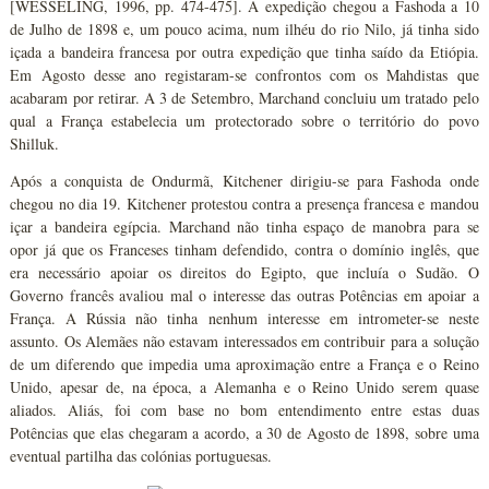
[WESSELING, 1996, pp. 474-475]. A expedição chegou a Fashoda a 10
de Julho de 1898 e, um pouco acima, num ilhéu do rio Nilo, já tinha sido
içada a bandeira francesa por outra expedição que tinha saído da Etiópia.
Em Agosto desse ano registaram-se confrontos com os Mahdistas que
acabaram por retirar. A 3 de Setembro, Marchand concluiu um tratado pelo
qual a França estabelecia um protectorado sobre o território do povo
Shilluk.
Após a conquista de Ondurmã, Kitchener dirigiu-se para Fashoda onde
chegou no dia 19. Kitchener protestou contra a presença francesa e mandou
içar a bandeira egípcia. Marchand não tinha espaço de manobra para se
opor já que os Franceses tinham defendido, contra o domínio inglês, que
era necessário apoiar os direitos do Egipto, que incluía o Sudão. O
Governo francês avaliou mal o interesse das outras Potências em apoiar a
França. A Rússia não tinha nenhum interesse em intrometer-se neste
assunto. Os Alemães não estavam interessados em contribuir para a solução
de um diferendo que impedia uma aproximação entre a França e o Reino
Unido, apesar de, na época, a Alemanha e o Reino Unido serem quase
aliados. Aliás, foi com base no bom entendimento entre estas duas
Potências que elas chegaram a acordo, a 30 de Agosto de 1898, sobre uma
eventual partilha das colónias portuguesas.