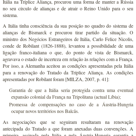
Itália na Tríplice Aliança, procurou uma forma de manter a Rússia
no seu círculo de alianças e de atrair o Reino Unido para o seu
sistema.
A Itália tinha consciência da sua posição no quadro do sistema de
alianças de Bismarck e procurou tirar partido da situação. O
ministro dos Negócios Estrangeiros de Itália, Carlo Felice Nicolis,
conde de Robilant (1826-1888), levantou a possibilidade de uma
ligação franco-italiana o que, do ponto de vista de Bismarck,
agravava o estado de incerteza em relação às relações com a França.
Por isso, a Alemanha aceitou as condições apresentadas pela Itália
para a renovação do Tratado da Tríplice Aliança. As condições
apresentadas por Robilant foram [MILZA, 2007, p. 41]:
Garantia de que a Itália seria protegida contra uma eventual
expansão colonial da França na Tripolitana (actual Líbia);
Promessa de compensações no caso de a Áustria-Hungria
ocupar novos territórios nos Balcãs.
As negociações que se seguiram resultaram na renovação
antecipada do Tratado a que foram anexadas duas convenções. A
primeira, assinada pela Itália e pela Áustria-Hungria garantia a