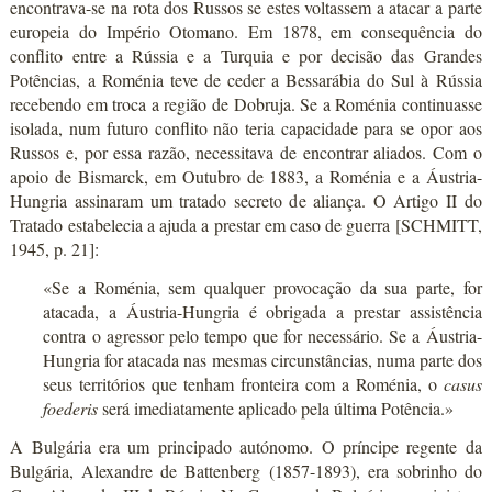
encontrava-se na rota dos Russos se estes voltassem a atacar a parte
europeia do Império Otomano. Em 1878, em consequência do
conflito entre a Rússia e a Turquia e por decisão das Grandes
Potências, a Roménia teve de ceder a Bessarábia do Sul à Rússia
recebendo em troca a região de Dobruja. Se a Roménia continuasse
isolada, num futuro conflito não teria capacidade para se opor aos
Russos e, por essa razão, necessitava de encontrar aliados. Com o
apoio de Bismarck, em Outubro de 1883, a Roménia e a Áustria-
Hungria assinaram um tratado secreto de aliança. O Artigo II do
Tratado estabelecia a ajuda a prestar em caso de guerra [SCHMITT,
1945, p. 21]:
«Se a Roménia, sem qualquer provocação da sua parte, for
atacada, a Áustria-Hungria é obrigada a prestar assistência
contra o agressor pelo tempo que for necessário. Se a Áustria-
Hungria for atacada nas mesmas circunstâncias, numa parte dos
seus territórios que tenham fronteira com a Roménia, o
casus
foederis
será imediatamente aplicado pela última Potência.»
A Bulgária era um principado autónomo. O príncipe regente da
Bulgária, Alexandre de Battenberg (1857-1893), era sobrinho do