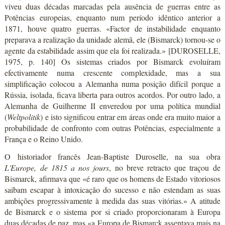
viveu duas décadas marcadas pela ausência de guerras entre as
Potências europeias, enquanto num período idêntico anterior a
1871, houve quatro guerras. «Factor de instabilidade enquanto
preparava a realização da unidade alemã, ele (Bismarck) tornou-se o
agente da estabilidade assim que ela foi realizada.» [DUROSELLE,
1975, p. 140] Os sistemas criados por Bismarck evoluíram
efectivamente numa crescente complexidade, mas a sua
simplificação colocou a Alemanha numa posição difícil porque a
Rússia, isolada, ficava liberta para outros acordos. Por outro lado, a
Alemanha de Guilherme II enveredou por uma política mundial
(
Weltpolitik
) e isto significou entrar em áreas onde era muito maior a
probabilidade de confronto com outras Potências, especialmente a
França e o Reino Unido.
O historiador francês Jean-Baptiste Duroselle, na sua obra
L'Europe, de 1815 a nos jours
, no breve retracto que traçou de
Bismarck, afirmava que «é raro que os homens de Estado vitoriosos
saibam escapar à intoxicação do sucesso e não estendam as suas
ambições progressivamente à medida das suas vitórias.» A atitude
de Bismarck e o sistema por si criado proporcionaram à Europa
duas décadas de paz, mas «a Europa de Bismarck assentava mais na