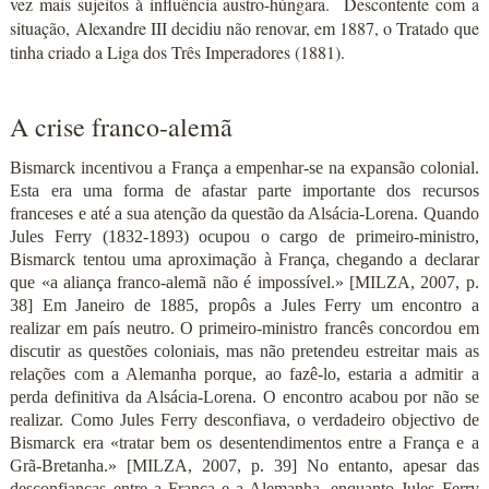
vez mais sujeitos à influência austro-húngara. Descontente com a
situação, Alexandre III decidiu não renovar, em 1887, o Tratado que
tinha criado a Liga dos Três Imperadores (1881).
A crise franco-alemã
Bismarck incentivou a França a empenhar-se na expansão colonial.
Esta era uma forma de afastar parte importante dos recursos
franceses e até a sua atenção da questão da Alsácia-Lorena. Quando
Jules Ferry (1832-1893) ocupou o cargo de primeiro-ministro,
Bismarck tentou uma aproximação à França, chegando a declarar
que «a aliança franco-alemã não é impossível.» [MILZA, 2007, p.
38] Em Janeiro de 1885, propôs a Jules Ferry um encontro a
realizar em país neutro. O primeiro-ministro francês concordou em
discutir as questões coloniais, mas não pretendeu estreitar mais as
relações com a Alemanha porque, ao fazê-lo, estaria a admitir a
perda definitiva da Alsácia-Lorena. O encontro acabou por não se
realizar. Como Jules Ferry desconfiava, o verdadeiro objectivo de
Bismarck era «tratar bem os desentendimentos entre a França e a
Grã-Bretanha.» [MILZA, 2007, p. 39] No entanto, apesar das
desconfianças entre a França e a Alemanha, enquanto Jules Ferry