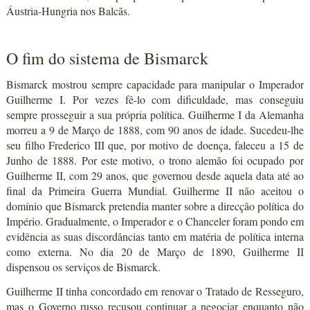
Áustria-Hungria nos Balcãs.
O fim do sistema de Bismarck
Bismarck mostrou sempre capacidade para manipular o Imperador
Guilherme I. Por vezes fê-lo com dificuldade, mas conseguiu
sempre prosseguir a sua própria política. Guilherme I da Alemanha
morreu a 9 de Março de 1888, com 90 anos de idade. Sucedeu-lhe
seu filho Frederico III que, por motivo de doença, faleceu a 15 de
Junho de 1888. Por este motivo, o trono alemão foi ocupado por
Guilherme II, com 29 anos, que governou desde aquela data até ao
final da Primeira Guerra Mundial. Guilherme II não aceitou o
domínio que Bismarck pretendia manter sobre a direcção política do
Império. Gradualmente, o Imperador e o Chanceler foram pondo em
evidência as suas discordâncias tanto em matéria de política interna
como externa. No dia 20 de Março de 1890, Guilherme II
dispensou os serviços de Bismarck.
Guilherme II tinha concordado em renovar o Tratado de Resseguro,
mas o Governo russo recusou continuar a negociar enquanto não