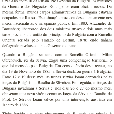
Czar Alexandre III da Rússia. No Governo da Bulgária, os ministros
da Guerra e dos Negócios Estrangeiros eram oficiais russos. Da
mesma forma, muitos cargos administrativos da Bulgária estavam
ocupados por Russos. Esta situação provocou descontentamento nos
meios nacionalistas e na opinião pública. Em 1883, Alexandre de
Battenberg libertou-se dos dois ministros russos e dois anos mais
tarde proclamou a união do principado da Bulgária com a Rumélia
Oriental (criada pelo Tratado de Berlim, 1878) onde tinham
deflagrado revoltas contra o Governo otomano.
Quando a Bulgária se uniu com a Romélia Oriental, Milan
Obrenovich, rei da Sérvia, exigiu uma compensação territorial, o
que foi recusado pela Bulgária. Em consequência desta recusa, no
dia 13 de Novembro de 1885, a Sérvia declarou guerra à Bulgária.
Entre 17 e 19 desse mês, as tropas sérvias foram derrotadas pelas
forças da Bulgária na Batalha de Slivnitza. Em seguida, as forças da
Bulgária invadiram a Sérvia e, nos dias 26 e 27 do mesmo mês,
obtiveram uma nova vitória contra as forças da Sérvia na Batalha de
Pirot. Os Sérvios foram salvos por uma intervenção austríaca em
Janeiro de 1886.
Tinha havido um claro afastamento da Bulgária em relação à