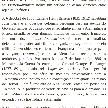
foi Primeiro-ministro houve um período de desanuviamento entre
aquelas Potências.
A 6 de Abril de 1885, Eugène Henri Brisson (1835-1912) substituiu
Jules Ferry e as questões coloniais perderam peso na agenda do
Governo francês. A questão que então afastava mais a Alemanha e a
França prendia-se com algumas figuras ou movimentos franceses.
Por um lado, a
Ligue des patriotes
, fortemente nacionalista,
defendia um poder autoritário e organizado segundo o modelo
militar. O seu objectivo era tornar a França mais forte para preparar
a vingança (
revanche
) contra a Alemanha e reconquistar os
territórios perdidos. Por outro lado, a 7 de Janeiro de 1886, o
Ministério da Guerra foi entregue ao General Georges Boulanger
(1837-1891), apoiado pela
Ligue des patriotes
. Boulanger foi
responsável por uma série de medidas provocatórias para a
Alemanha como, por exemplo a construção de um quartel na região
de Belfort, junto à fronteira da Alta Alsácia, então em poder dos
Alemães, ou a proibição de venda de cavalos para a Alemanha. O
Estado-Maior do Exército Francês, por sua parte, também não
escondeu a sua hostilidade à Alemanha.
Estes movimentos e outras questões de natureza idêntica