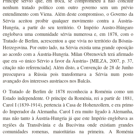
Príncipe sérvio que, em troca, se comprometeu a não concluir
nenhum tratado político com outro governo sem um prévio
entendimento com Viena. Além deste compromisso, o Governo da
Sérvia aceitou proibir qualquer movimento contra a Áustria-
Hungria, a partir do seu território. O Império Austro-Húngaro
englobava uma comunidade sérvia numerosa e, em 1878, com o
Tratado de Berlim, acrescentou a que vivia no território da Bósnia-
Herzegovina. Por outro lado, na Sérvia existia uma grande oposição
ao acordo com a Áustria-Hungria. Milan Obrenovich terá afirmado
que era «o único Sérvio a favor da Áustria» [MILZA, 2007, p. 37,
citação não referenciada]. Além disto, a Convenção de 28 de Junho
preocupava a Rússia pois transformava a Sérvia num posto
avançado dos interesses austríacos nos Balcãs.
O Tratado de Berlim de 1878 reconhecia a Roménia como um
Estado independente. O príncipe da Roménia, rei a partir de 1881,
Carol I (1839-1914), pertencia à Casa de Hohenzollern, e era primo
do Imperador da Alemanha. Carol I era muito ligado à Alemanha,
mas não tanto à Áustria-Hungria já que este Império englobava as
regiões da Transilvânia e da Bucóvina onde existiam grandes
comunidades romenas, maioritárias na primeira. A Roménia