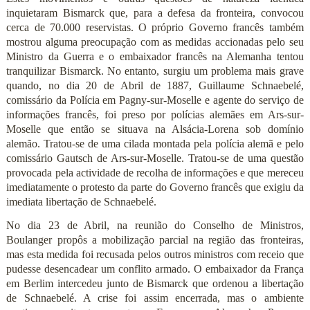
inquietaram Bismarck que, para a defesa da fronteira, convocou
cerca de 70.000 reservistas. O próprio Governo francês também
mostrou alguma preocupação com as medidas accionadas pelo seu
Ministro da Guerra e o embaixador francês na Alemanha tentou
tranquilizar Bismarck. No entanto, surgiu um problema mais grave
quando, no dia 20 de Abril de 1887, Guillaume Schnaebelé,
comissário da Polícia em Pagny-sur-Moselle e agente do serviço de
informações francês, foi preso por polícias alemães em Ars-sur-
Moselle que então se situava na Alsácia-Lorena sob domínio
alemão. Tratou-se de uma cilada montada pela polícia alemã e pelo
comissário Gautsch de Ars-sur-Moselle. Tratou-se de uma questão
provocada pela actividade de recolha de informações e que mereceu
imediatamente o protesto da parte do Governo francês que exigiu da
imediata libertação de Schnaebelé.
No dia 23 de Abril, na reunião do Conselho de Ministros,
Boulanger propôs a mobilização parcial na região das fronteiras,
mas esta medida foi recusada pelos outros ministros com receio que
pudesse desencadear um conflito armado. O embaixador da França
em Berlim intercedeu junto de Bismarck que ordenou a libertação
de Schnaebelé. A crise foi assim encerrada, mas o ambiente