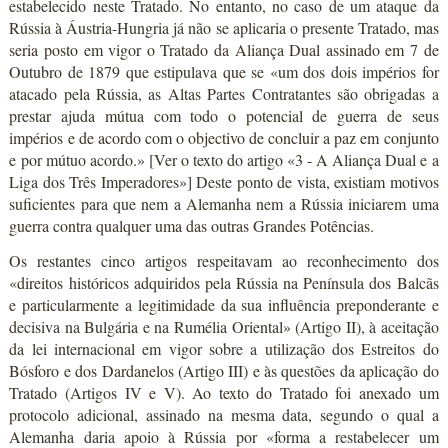
estabelecido neste Tratado. No entanto, no caso de um ataque da
Rússia à Áustria-Hungria já não se aplicaria o presente Tratado, mas
seria posto em vigor o Tratado da Aliança Dual assinado em 7 de
Outubro de 1879 que estipulava que se «um dos dois impérios for
atacado pela Rússia, as Altas Partes Contratantes são obrigadas a
prestar ajuda mútua com todo o potencial de guerra de seus
impérios e de acordo com o objectivo de concluir a paz em conjunto
e por mútuo acordo.» [Ver o texto do artigo «3 - A Aliança Dual e a
Liga dos Três Imperadores»] Deste ponto de vista, existiam motivos
suficientes para que nem a Alemanha nem a Rússia iniciarem uma
guerra contra qualquer uma das outras Grandes Potências.
Os restantes cinco artigos respeitavam ao reconhecimento dos
«direitos históricos adquiridos pela Rússia na Península dos Balcãs
e particularmente a legitimidade da sua influência preponderante e
decisiva na Bulgária e na Rumélia Oriental» (Artigo II), à aceitação
da lei internacional em vigor sobre a utilização dos Estreitos do
Bósforo e dos Dardanelos (Artigo III) e às questões da aplicação do
Tratado (Artigos IV e V). Ao texto do Tratado foi anexado um
protocolo adicional, assinado na mesma data, segundo o qual a
Alemanha daria apoio à Rússia por «forma a restabelecer um