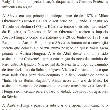
Bulgária foram o objecto da acção daquelas duas Grandes Potências
influentes na região.
A Sérvia era um principado independente desde 1878 e Milan
Obrenovich (1854-1901) era o seu príncipe. Quando, a seguir ao
Tratado de Berlim (1878), a Rússia se tornou o Estado “protector”
da Bulgária, o Governo de Milan Obrenovich aceitou o Império
Austro-Húngaro como seu patrono e a 28 de Junho de 1881, em
Belgrado, a Áustria-Hungria e a Sérvia assinaram uma convenção
secreta que colocava a Sérvia numa posição de quase vassalagem
perante a Áustria-Hungria. A 6 de Abril desse ano tinha sido
assinada uma Convenção para a construção do troço de caminho de
ferro entre Belgrado e Niš, no sul da Sérvia. Este troço de caminho
de ferro fazia para da linha que ligava Viena a Constantinopla e que
mais tarde faria parte dum conjunto que ficou conhecido como a
“linha férrea Berlim-Bagdad”. Ainda nesse ano, a 6 de Maio, foi
assinado um tratado de comércio que quase transformava a Áustria-
Hungria no mercado para a quase totalidade dos produtos agrícolas
da Sérvia.
A Áustria-Hungria passou a subsidiar e a apoiar politicamente o