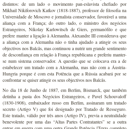
distintos: de um lado o movimento pan-eslavista chefiado por
Mikhail Nikiforovich Katkov (1818-1887), professor de filosofia na
Universidade de Moscovo e jornalista conservador, favorável a uma
aliança com a França; do outro lado, o ministro dos negócios
Estrangeiros, Nikolay Karlowitsch de Giers, germanófilo e que
prefere manter a ligação à Alemanha. Alexandre III considerava que
a aliança com a Alemanha não o tinha ajudado a atingir os seus
objectivos nos Balcãs, mas continuou a nutrir um grande sentimento
de desconfiança em relação à França republicana e preferiu manter-
se num sistema conservador. A questão que se colocava era a de
estabelecer um tratado com a Alemanha, mas não com a Áustria-
Hungria porque é com esta Potência que a Rússia acabará por se
confrontar se quiser atingir os seus objectivos nos Balcãs.
No dia 18 de Junho de 1887, em Berlim, Bismarck, que também
detinha a pasta dos Negócios Estrangeiros, e Pavel Schouvaloff
(1830-1908), embaixador russo em Berlim, assinaram um tratado
secreto (Artigo V) que foi designado por Tratado de Resseguro.
Este tratado, válido por três anos (Artigo IV), previa a neutralidade
benevolente por uma das “Altas Partes Contratantes” se a outra
entrar em guerra com uma outra Grande Potência [Texto completo