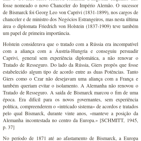
fosse nomeado o novo Chanceler do Império Alemão. O sucessor
de Bismarck foi Georg Leo von Caprivi (1831-1899), nos cargos de
chanceler e de ministro dos Negócios Estrangeiros, mas nesta última
área o diplomata Friedrich von Holstein (1837-1909) teve também
um papel de primeira importância.
Holstein considerava que o tratado com a Rússia era incompatível
com a aliança com a Áustria-Hungria e conseguiu persuadir
Caprivi, general sem experiência diplomática, a não renovar o
Tratado de Resseguro. Do lado da Rússia, Giers propôs que fosse
estabelecido algum tipo de acordo entre as duas Potências. Tanto
Giers como o Czar não desejavam uma aliança com a França e
também queriam evitar o isolamento. A Alemanha não renovou o
Tratado de Resseguro. A saída de Bismarck marcou o fim de uma
época. Era difícil para os novos governantes, sem experiência
política, compreenderem o «intricado sistema» de acordos e tratados
pelo qual Bismarck, durante vinte anos, «manteve a posição da
Alemanha incontestada no centro da Europa.» [SCHMITT, 1945,
p. 37]
No período de 1871 até ao afastamento de Bismarck, a Europa