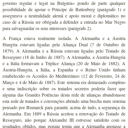
governo regular e legal na Bulgária» pondo de parte qualquer
possibilidade de apoiar o Príncipe de Battenberg (parágrafo 1) e
assegurava a neutralidade alemã e apoio moral e diplomático no
caso de a Rússia ser obrigada a defender a entrada no Mar Negro
para salvaguardar os seus interesses (parágrafo 2).
A França estava realmente isolada. A Alemanha e a Áustria
Hungria estavam ligadas pela Aliança Dual (7 de Outubro de
1879). A Alemanha e a Rússia estavam ligadas pelo Tratado de
Resseguro (18 de Junho de 1887). A Alemanha, a Áustria-Hungria
e a Itália formavam a Tríplice Aliança (20 de Maio de 1882). A
Áustria-Hungria, a Itália, a Espanha e o Reino Unido tinham
estabelecido os Acordos do Mediterrâneo (12 de Fevereiro, 24 de
Março e 4 de Maio de 1887). Este sistema era demasiado complexo
e uma indiscrição sobre os tratados secretos poderia fazer que
alguma das Grandes Potências desta rede de alianças abandonasse
esta rede de tratados e convenções abrindo uma brecha num sistema
pensado por Bismarck para garantir, acima de tudo, a segurança da
Alemanha. Em 1889 a Rússia aceitou a renovação do Tratado de
Resseguro, não porque Alexandre III estivesse satisfeito com os
resultados obtidos, mas porque temia que a Alemanha apoiasse a