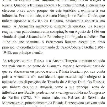
Rússia. Quando a Bulgária anexou a Rumélia Oriental, a Rússia não
ofereceu o seu apoio porque viu este território a eximir-se à sua
influência. Por outro lado, a Áustria-Hungria e o Reino Unido, que
tinham apoiado a divisão da Bulgária, passaram a apoiar a sua
união. A Alemanha manteve-se distante da questão. Os Russos
reagiram em patrocinaram uma conspiração em Agosto de 1886 em
virtude da qual Alexandre de Battenberg foi obrigado a abdicar. Em
Julho do ano seguinte, o Parlamento búlgaro elegeu um novo
príncipe. O escolhido foi Fernando de Saxe-Coburg e Gotha (1861-
1948), um príncipe alemão.
As relações entre a Rússia e a Áustria-Hungria tornaram-se cada
vez mais tensas, ao ponto de Bismarck avisar a Áustria-Hungria de
que se atacassem ou provocassem a Rússia ficariam por sua conta
pois a Alemanha não consideraria que essa situação obrigasse à
aplicação das disposições do Tratado da Aliança Dual. Os Russos,
que tinham elegido a Bulgária como a sua principal zona de
influência nos Balcãs, perderam esta vantagem obtida no Congresso
de Berlim (1878). Por outro lado, os Eslavos da Sérvia, do
Montenegro e, principalmente da Bósnia-Herzegovina estavam cada