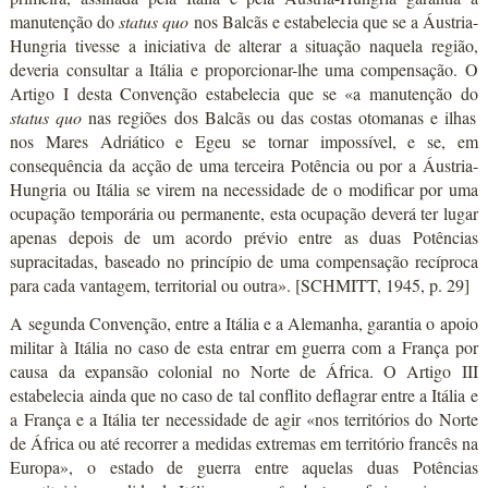
manutenção do
status quo
nos Balcãs e estabelecia que se a Áustria-
Hungria tivesse a iniciativa de alterar a situação naquela região,
deveria consultar a Itália e proporcionar-lhe uma compensação. O
Artigo I desta Convenção estabelecia que se «a manutenção do
status quo
nas regiões dos Balcãs ou das costas otomanas e ilhas
nos Mares Adriático e Egeu se tornar impossível, e se, em
consequência da acção de uma terceira Potência ou por a Áustria-
Hungria ou Itália se virem na necessidade de o modificar por uma
ocupação temporária ou permanente, esta ocupação deverá ter lugar
apenas depois de um acordo prévio entre as duas Potências
supracitadas, baseado no princípio de uma compensação recíproca
para cada vantagem, territorial ou outra». [SCHMITT, 1945, p. 29]
A segunda Convenção, entre a Itália e a Alemanha, garantia o apoio
militar à Itália no caso de esta entrar em guerra com a França por
causa da expansão colonial no Norte de África. O Artigo III
estabelecia ainda que no caso de tal conflito deflagrar entre a Itália e
a França e a Itália ter necessidade de agir «nos territórios do Norte
de África ou até recorrer a medidas extremas em território francês na
Europa», o estado de guerra entre aquelas duas Potências