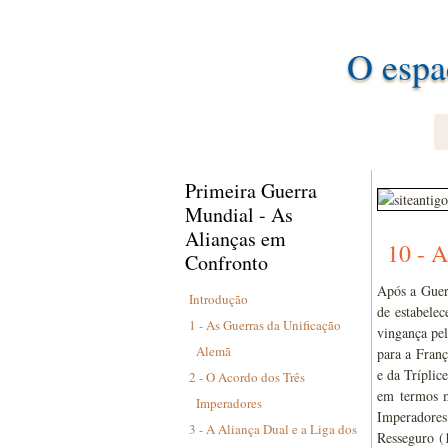
O espa
Primeira Guerra
Mundial - As
Alianças em
10 - A
Confronto
Após a Guer
Introdução
de estabelec
1 - As Guerras da Unificação
vingança pel
Alemã
para a Fran
e da Tríplic
2 - O Acordo dos Três
em termos m
Imperadores
Imperadores
3 - A Aliança Dual e a Liga dos
Resseguro (