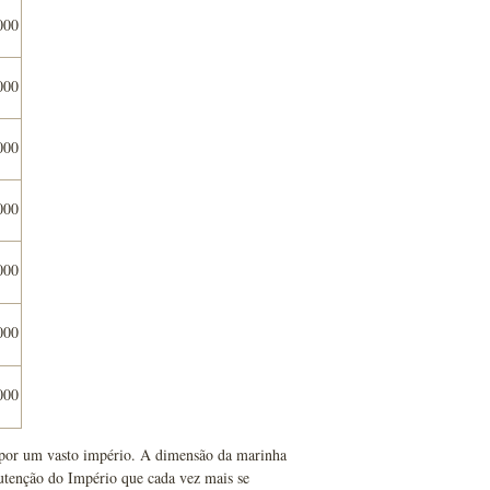
000
000
000
000
000
000
000
s por um vasto império. A dimensão da marinha
utenção do Império que cada vez mais se