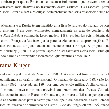
 também para que os Britânicos sentissem o isolamento a que estavam a ser vo
ostrassem mais flexíveis no tratamento destes assuntos. Os Franceses, por
Alsácia-Lorena e sem a resolução deste problema não seria estabelecida uma r
 Alemanha e a Rússia terem mantido uma ligação através do Tratado de Ress
sos estavam já em desenvolvimento, nomeadamente na área do comércio 
 de
Fusil Lebel
, a espingarda Lebel modelo 1886, produzidas pela indústria 
 entre a França e a Rússia exigia da parte da Alemanha uma aproximação ao Re
 duas Potências, dirigida fundamentalmente contra a França. A proposta, no 
rd Salisbury (1830-1903) porque, apesar de ser favorável a essa ideia, sabia q
indo a linha de “esplêndido isolamento” que mantinha desde 1815.
grama Kruger
andonou o poder a 20 de Março de 1890. A Alemanha definiu uma nova polí
ua influência no cenário internacional. O Tratado de Resseguro (1887) não foi 
Rússia (1892), reforçada em 1894 por uma convenção militar. A aliança entre
ícil porque tornava muito mais provável uma guerra em duas frentes. Contudo,
los acontecimentos no Extremo Oriente, o que tornava difícil a cooperação co
 as oportunidades para mostrar que o seu apoio era necessário a estas Potênc
rica, na questão da delimitação do Estado Livre do Congo, ou em 1895, quand