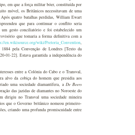
o, em que a força militar bóer, constituída por
ito móvel, os Britânicos necessitavam de uma
 Após quatro batalhas perdidas, William Ewart
preendeu que para continuar o conflito seria
 um gesto conciliatório e foi estabelecido um
ovisório que tomaria a forma definitiva com a
ps://en.wikisource.org/wiki/Pretoria_Convention
,
em 1884 pela Convenção de Londres [Texto da
020-01-22]. Estava garantida a independência do
teresses entre a Colónia do Cabo e o Transval,
 era alvo da cobiça do homem que presidia aos
criado uma sociedade diamantífera, a
De Beers
ração das jazidas de diamantes no Noroeste do
m dirigiu no Transval uma sociedade mineira
ios que o Governo britânico nomeou primeiro-
ções, criando uma profunda promiscuidade entre