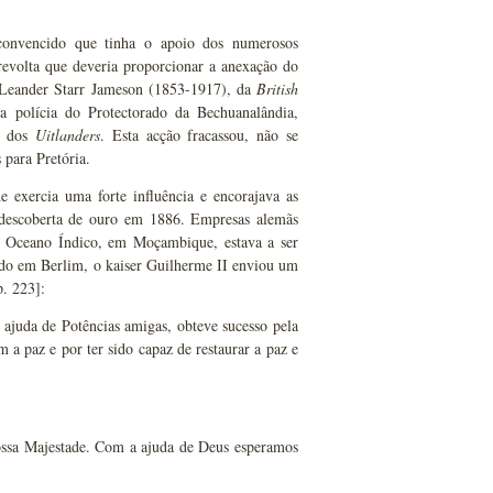
 convencido que tinha o apoio dos numerosos
revolta que deveria proporcionar a anexação do
 Leander Starr Jameson (1853-1917), da
British
olícia do Protectorado da Bechuanalândia,
ão dos
Uitlanders
. Esta acção fracassou, não se
 para Pretória.
exercia uma forte influência e encorajava as
a descoberta de ouro em 1886. Empresas alemãs
ao Oceano Índico, em Moçambique, estava a ser
do em Berlim, o kaiser Guilherme II enviou um
p. 223]:
 ajuda de Potências amigas, obteve sucesso pela
 a paz e por ter sido capaz de restaurar a paz e
Vossa Majestade. Com a ajuda de Deus esperamos