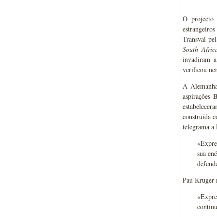
O projecto 
estrangeiros
Transval pe
South Afri
invadiram a
verificou ne
A Alemanha 
aspirações 
estabelecer
construída 
telegrama a 
«Expres
sua ené
defende
Pau Kruger 
«Expre
continu