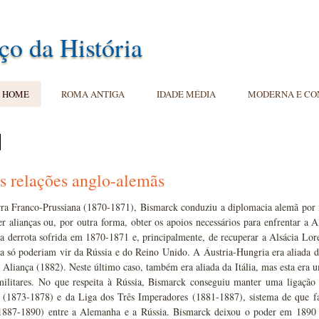
ço da História
HOME
ROMA ANTIGA
IDADE MÉDIA
MODERNA E C
s relações anglo-alemãs
ra Franco-Prussiana (1870-1871), Bismarck conduziu a diplomacia alemã por fo
er alianças ou, por outra forma, obter os apoios necessários para enfrentar a 
a derrota sofrida em 1870-1871 e, principalmente, de recuperar a Alsácia Lor
ça só poderiam vir da Rússia e do Reino Unido. A Áustria-Hungria era aliada
e Aliança (1882). Neste último caso, também era aliada da Itália, mas esta era 
ilitares. No que respeita à Rússia, Bismarck conseguiu manter uma ligação
 (1873-1878) e da Liga dos Três Imperadores (1881-1887), sistema de que faz
1887-1890) entre a Alemanha e a Rússia. Bismarck deixou o poder em 1890 