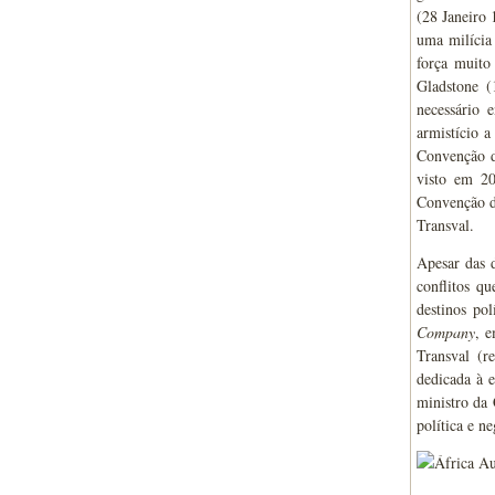
(28 Janeiro 
uma milícia
força muito
Gladstone (
necessário 
armistício 
Convenção d
visto em 20
Convenção 
Transval.
Apesar das d
conflitos q
destinos po
Company
, 
Transval (r
dedicada à 
ministro da
política e n