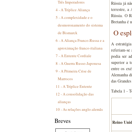
Três Imperadores
Rússia já n
terrestre, a
4 - A Tríplice Aliança
Rússia. O R
5 - A complexidade e o
Bretanha é u
desmoronamento do sistema
O espl
de Bismarck
6 - A Aliança Franco-Russa e a
A estratégi
aproximação franco-italiana
referiam-se 
7 - A Entente Cordiale
podia ser a
superior a t
8 - A Guerra Russo-Japonesa
entre os ex
9 - A Primeira Crise de
Alemanha di
Marrocos
das Grandes
11 - A Tríplice Entente
Tabela 1 - 
12 - A consolidação das
alianças
10 - As relações anglo-alemãs
Breves
Reino Uni