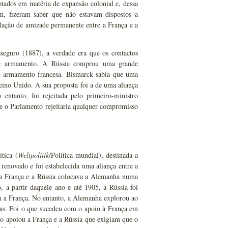
tados em matéria de expansão colonial e, dessa
ém, fizeram saber que não estavam dispostos a
elação de amizade permanente entre a França e a
eguro (1887), a verdade era que os contactos
de armamento. A Rússia comprou uma grande
de armamento francesa. Bismarck sabia que uma
ino Unido. A sua proposta foi a de uma aliança
entanto, foi rejeitada pelo primeiro-ministro
ue o Parlamento rejeitaria qualquer compromisso
tica (
Weltpolitik
/Política mundial), destinada a
renovado e foi estabelecida uma aliança entre a
 a França e a Rússia colocava a Alemanha numa
 a partir daquele ano e até 1905, a Rússia foi
m a França. No entanto, a Alemanha explorou ao
ias. Foi o que sucedeu com o apoio à França em
o apoiou a França e a Rússia que exigiam que o