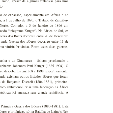
 Unido, apesar de algumas tentativas para uma
to.
cas de expansão, especialmente em África e no
, a 1 de Julho de 1890, o Tratado de Zanzibar-
o Norte. Contudo, a 3 de Janeiro de 1896 um
hamado “telegrama Kruger”. Na África do Sul, os
Guerra dos Boers decorreu entre 20 de Dezembro
gunda Guerra dos Bóeres decorreu entre 11 de
vitória britânica. Entre estas duas guerras,
manha e da Dinamarca - tinham proclamado a
Stephanus Johannes Paul Kruger (1825-1904). O
uro descobertos em1868 e 1898 respectivamente.
inda existiam outros Estados Bóeres que foram
 de Benjamin Disraeli (1804-1881), primeiro-
ânico ambicionou criar uma federação na África
públicas foi anexada sem grande resistência. A
 Primeira Guerra dos Bóeres (1880-1881). Esta
óeres e britânicas, só na Batalha de Laing's Nek