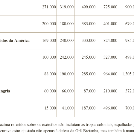
271.000
319.000
499.000
725.000
900.
200.000
180.000
383.000
401.000
679.
idos da América
169.000
240.000
333.000
824.000
985.
100.000
242.000
245.000
327.000
498.
88.000
190.000
285.000
964.000
1.305.
ungria
60.000
66.000
87.000
210.000
372.
15.000
41.000
187.000
496.000
700.
cima referidos sobre os exércitos não incluíam as tropas coloniais, espalhada
ocurava estar ajustada não apenas à defesa da Grã-Bretanha, mas também à man