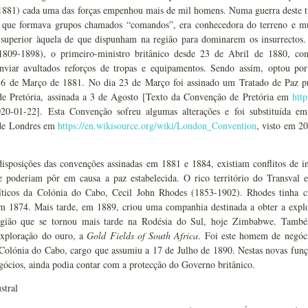
1881) cada uma das forças empenhou mais de mil homens. Numa guerra deste tip
 que formava grupos chamados “comandos”, era conhecedora do terreno e mu
 superior àquela de que dispunham na região para dominarem os insurrectos.
1809-1898), o primeiro-ministro britânico desde 23 de Abril de 1880, com
enviar avultados reforços de tropas e equipamentos. Sendo assim, optou por
a 6 de Março de 1881. No dia 23 de Março foi assinado um Tratado de Paz pr
e Pretória, assinada a 3 de Agosto [Texto da Convenção de Pretória em
htt
20-01-22]. Esta Convenção sofreu algumas alterações e foi substituída 
de Londres em
https://en.wikisource.org/wiki/London_Convention
, visto em 2
isposições das convenções assinadas em 1881 e 1884, existiam conflitos de in
ue poderiam pôr em causa a paz estabelecida. O rico território do Transval
líticos da Colónia do Cabo, Cecil John Rhodes (1853-1902). Rhodes tinha 
em 1874. Mais tarde, em 1889, criou uma companhia destinada a obter a explo
egião que se tornou mais tarde na Rodésia do Sul, hoje Zimbabwe. També
exploração do ouro, a
Gold Fields of South Africa
. Foi este homem de negóc
 Colónia do Cabo, cargo que assumiu a 17 de Julho de 1890. Nestas novas fun
egócios, ainda podia contar com a protecção do Governo britânico.