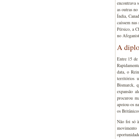
encontrava 
as outras no
Índia, Canad
caíssem nas 
Pérsico, a C
no Afeganis
A dipl
Entre 15 de 
Rapidamente 
data, o Rei
territórios
Bismarck, qu
expansão a
procurou ma
apoiou-os na
os Britânico
Não foi só 
movimento d
oportunidade