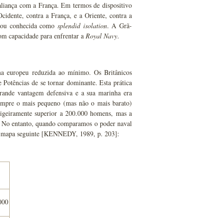
aliança com a França. Em termos de dispositivo
cidente, contra a França, e a Oriente, contra a
ficou conhecida como
splendid isolation
. A Grã-
com capacidade para enfrentar a
Royal Navy
.
ema europeu reduzida ao mínimo. Os Britânicos
 Potências de se tornar dominante. Esta prática
grande vantagem defensiva e a sua marinha era
 sempre o mais pequeno (mas não o mais barato)
 ligeiramente superior a 200.000 homens, mas a
. No entanto, quando comparamos o poder naval
no mapa seguinte [KENNEDY, 1989, p. 203]:
000