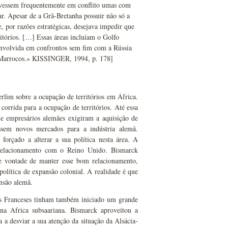
tivessem frequentemente em conflito umas com
r. Apesar de a Grã-Bretanha possuir não só a
, por razões estratégicas, desejava impedir que
itórios. […] Essas áreas incluíam o Golfo
envolvida em confrontos sem fim com a Rússia
em Marrocos.» KISSINGER, 1994, p. 178]
lim sobre a ocupação de territórios em África.
orrida para a ocupação de territórios. Até essa
 e empresários alemães exigiram a aquisição de
ssem novos mercados para a indústria alemã.
forçado a alterar a sua política nesta área. A
relacionamento com o Reino Unido. Bismarck
e vontade de manter esse bom relacionamento,
olítica de expansão colonial. A realidade é que
nsão alemã.
s Franceses tinham também iniciado um grande
a Africa subsaariana. Bismarck aproveitou a
 a desviar a sua atenção da situação da Alsácia-