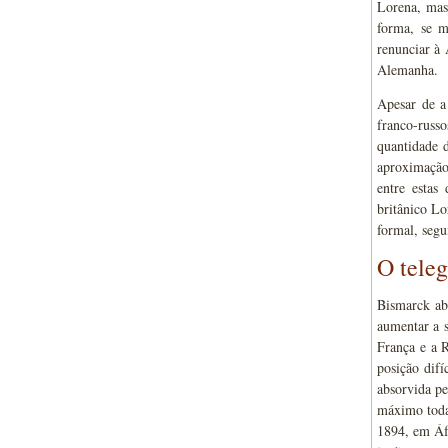
Lorena, mas
forma, se m
renunciar à 
Alemanha.
Apesar de a
franco-rus
quantidade
aproximação
entre estas
britânico Lo
formal, segu
O tele
Bismarck ab
aumentar a s
França e a 
posição dif
absorvida pe
máximo todas
1894, em Áf