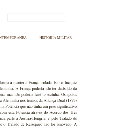
ONTEMPORÂNEA
HISTÓRIA MILITAR
rma a manter a França isolada, isto é, incapaz
Alemanha. A França poderia não ter desistido da
ena, mas não poderia fazê-lo sozinha. Os apoios
 da Alemanha nos termos da Aliança Dual (1879)
uma Potência que não tinha um peso significativo
 com esta Potência através do Acordo dos Três
ia parte a Áustria-Hungria, e pelo Tratado de
e o Tratado de Resseguro não foi renovado. A