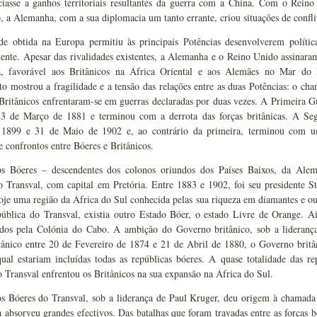
ciasse a ganhos territoriais resultantes da guerra com a China. Com o Reino
 a Alemanha, com a sua diplomacia um tanto errante, criou situações de confli
ade obtida na Europa permitiu às principais Potências desenvolverem políti
nte. Apesar das rivalidades existentes, a Alemanha e o Reino Unido assinaram
a, favorável aos Britânicos na África Oriental e aos Alemães no Mar d
o mostrou a fragilidade e a tensão das relações entre as duas Potências: o c
 Britânicos enfrentaram-se em guerras declaradas por duas vezes. A Primeira 
3 de Março de 1881 e terminou com a derrota das forças britânicas. A Se
1899 e 31 de Maio de 1902 e, ao contrário da primeira, terminou com uma 
e confrontos entre Bóeres e Britânicos.
s Bóeres – descendentes dos colonos oriundos dos Países Baixos, da Ale
o Transval, com capital em Pretória. Entre 1883 e 1902, foi seu presidente 
oje uma região da África do Sul conhecida pelas sua riqueza em diamantes e o
ública do Transval, existia outro Estado Bóer, o estado Livre de Orange. A
dos pela Colónia do Cabo. A ambição do Governo britânico, sob a liderança
itânico entre 20 de Fevereiro de 1874 e 21 de Abril de 1880, o Governo brit
ual estariam incluídas todas as repúblicas bóeres. A quase totalidade das re
 Transval enfrentou os Britânicos na sua expansão na África do Sul.
os Bóeres do Transval, sob a liderança de Paul Kruger, deu origem à chamada
 absorveu grandes efectivos. Das batalhas que foram travadas entre as forças b