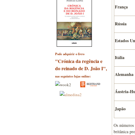
França
Rússia
Estados Un
Pode adquirir o livro
Itália
"Crónica da regência e
do reinado de D. João I",
Alemanha
nas seguintes lojas online:
Áustria-H
Japão
Os números a
britânica pr