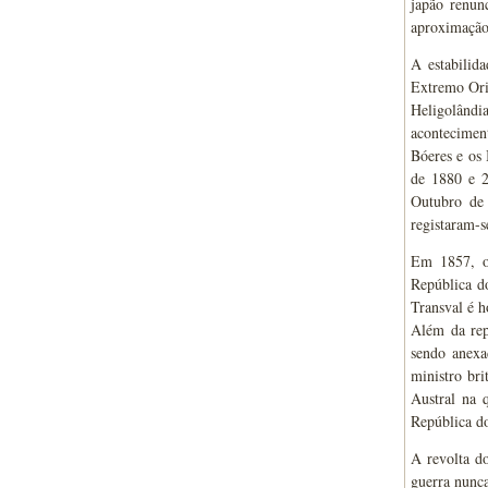
japão renun
aproximação,
A estabilid
Extremo Orie
Heligolândi
aconteciment
Bóeres e os
de 1880 e 2
Outubro de 
registaram-s
Em 1857, o
República d
Transval é h
Além da rep
sendo anexa
ministro br
Austral na q
República do
A revolta d
guerra nunca