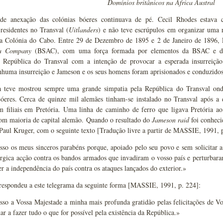
Domínios britânicos na África Austral
de anexação das colónias bóeres continuava de pé. Cecil Rhodes estava
 residentes no Transval (
Uitlanders
) e não teve escrúpulos em organizar uma 
la Colónia do Cabo. Entre 29 de Dezembro de 1895 e 2 de Janeiro de 1896,
ca Company
(BSAC), com uma força formada por elementos da BSAC e da p
 República do Transval com a intenção de provocar a esperada insurreiç
nhuma insurreição e Jameson e os seus homens foram aprisionados e conduzidos
teve mostrou sempre uma grande simpatia pela República do Transval onde 
Bóeres. Cerca de quinze mil alemães tinham-se instalado no Transval após 
am filiais em Pretória. Uma linha de caminho de ferro que ligava Pretória 
com maioria de capital alemão. Quando o resultado do
Jameson raid
foi conheci
Paul Kruger, com o seguinte texto [Tradução livre a partir de MASSIE, 1991, 
so os meus sinceros parabéns porque, apoiado pelo seu povo e sem solicitar a
rgica acção contra os bandos armados que invadiram o vosso país e perturbaram
r a independência do país contra os ataques lançados do exterior.»
respondeu a este telegrama da seguinte forma [MASSIE, 1991, p. 224]:
sso a Vossa Majestade a minha mais profunda gratidão pelas felicitações de 
ar a fazer tudo o que for possível pela existência da República.»