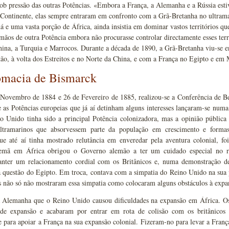
sob pressão das outras Potências. «Embora a França, a Alemanha e a Rússia es
 Continente, elas sempre entraram em confronto com a Grã-Bretanha no ultrama
á e uma vasta porção de África, ainda insistia em dominar vastos territórios que
mãos de outra Potência embora não procurasse controlar directamente esses terr
hina, a Turquia e Marrocos. Durante a década de 1890, a Grã-Bretanha viu-se 
tão, à volta dos Estreitos e no Norte da China, e com a França no Egipto e 
omacia de Bismarck
Novembro de 1884 e 26 de Fevereiro de 1885, realizou-se a Conferência de Ber
as Potências europeias que já aí detinham alguns interesses lançaram-se numa c
no Unido tinha sido a principal Potência colonizadora, mas a opinião pública
 ultramarinos que absorvessem parte da população em crescimento e forma
e até aí tinha mostrado relutância em enveredar pela aventura colonial, foi 
lemã em África obrigou o Governo alemão a ter um cuidado especial no 
nter um relacionamento cordial com os Britânicos e, numa demonstração d
 questão do Egipto. Em troca, contava com a simpatia do Reino Unido na sua p
s não só não mostraram essa simpatia como colocaram alguns obstáculos à expa
à Alemanha que o Reino Unido causou dificuldades na expansão em África. O
e expansão e acabaram por entrar em rota de colisão com os britânicos n
 para apoiar a França na sua expansão colonial. Fizeram-no para levar a França