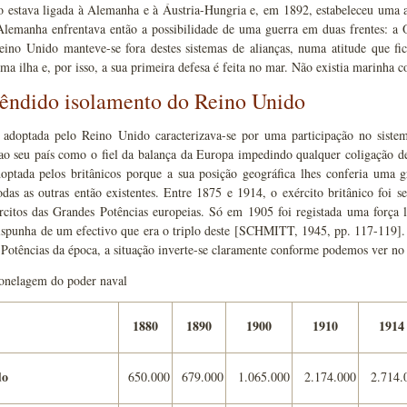
ão estava ligada à Alemanha e à Áustria-Hungria e, em 1892, estabeleceu uma 
 Alemanha enfrentava então a possibilidade de uma guerra em duas frentes: a O
eino Unido manteve-se fora destes sistemas de alianças, numa atitude que 
ma ilha e, por isso, a sua primeira defesa é feita no mar. Não existia marinha 
êndido isolamento do Reino Unido
a adoptada pelo Reino Unido caracterizava-se por uma participação no sist
ao seu país como o fiel da balança da Europa impedindo qualquer coligação de
doptada pelos britânicos porque a sua posição geográfica lhes conferia uma 
odas as outras então existentes. Entre 1875 e 1914, o exército britânico foi
ércitos das Grandes Potências europeias. Só em 1905 foi registada uma força
spunha de um efectivo que era o triplo deste [SCHMITT, 1945, pp. 117-119]
 Potências da época, a situação inverte-se claramente conforme podemos ver 
Tonelagem do poder naval
1880
1890
1900
1910
1914
do
650.000
679.000
1.065.000
2.174.000
2.714.