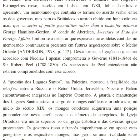
Estrangeiros russo, nascido em Lisboa, em 1780, foi a Londres e
apresentou um memorando que continha os termos do acordo verbal entre
os dois governos, mas para os Britânicos o acordo obtido em Junho não era
mais que «
a series of polite generalities rather than a basis for action
.»
George Hamilton-Gordon, 4º conde de Aberdeen,
Secretary of State for
Foreign Affairs
, limitou-se a declarar que esperava que as ideias contidas no
memorando continuassem presentes em futuras negociações sobre o Médio
Oriente [ANDERSON, 1978, p. 112]. Desta forma, a ligação ao que fora
acordado com Nicolau I apenas comprometia o Governo (1841-1846) de
Sir Robert Peel (1788-1850). Os sucessores de Peel entenderam não
estarem comprometidos com esse acordo.
A “questão dos Lugares Santos”, na Palestina, mostrou a fragilidade das
relações entre a Rússia e o Reino Unido. Jerusalém, Nazaré e Belém
encontravam-se integradas no Império Otomano. A guarda e manutenção
dos Lugares Santos estava a cargo de monges católicos e ortodoxos e, no
início do século XIX, os monges ortodoxos adquiriram uma posição
preponderante nesta tarefa porque o número de peregrinos da Igreja
Ortodoxa era muito superior ao da Igreja Católica e das diversas igrejas
protestantes. Os governos russo e francês empenharam-se em apoiar estes
peregrinos e os respectivos monges, mas gerou-se uma rivalidade entre