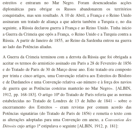
estreitos e entraram no Mar Negro. Foram desencadeadas acções
diplomáticas para obrigar os Russos abandonarem os territórios
conquistados, mas sem resultado. A 10 de Abril, a França e o Reino Unido
assinaram um tratado de aliança a que aderiu também a Turquia e, no dia
seguinte, a Rússia declarou guerra à França e ao Reino Unido. Tinha início
a Guerra da Crimeia que opôs a França, o Reino Unido e a Turquia contra a
Rússia. A partir de Janeiro de 1855, ao Reino da Sardenha entrou na guerra
ao lado das Potências aliadas.
A Guerra da Crimeia terminou com a derrota da Rússia que foi obrigada a
aceitar os termos do armistício assinado em Paris a 28 de Fevereiro de 1856
e do Tratado de Paris de 30 de Março desse ano. Este tratado era composto
por trinta e cinco artigos, uma Convenção relativa aos Estreitos do Bósforo
e de Dardanelos e uma Convenção relativa «ao número e à força dos navios
de guerra que as Potências costeiras manterão no Mar Negro». [ALBIN,
1912, pp. 168-183]. O artigo 10º do Tratado de Paris referia que as normas
estabelecidas no Tratado de Londres de 13 de Julho de 1841 – sobre o
encerramento dos Estreitos – eram revistas por comum acordo das
Potências signatárias (do Tratado de Paris de 1856) e remetia o texto com
as alterações adoptadas para uma Convenção em anexo, a
Convention des
Dètroits
cujo artigo 1º estipulava o seguinte [ALBIN, 1912, p. 181]: