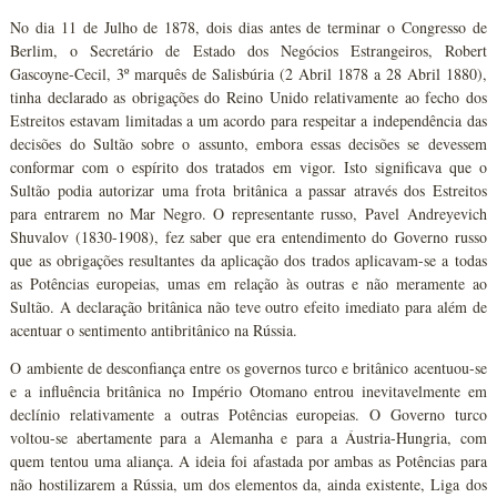
No dia 11 de Julho de 1878, dois dias antes de terminar o Congresso de
Berlim, o Secretário de Estado dos Negócios Estrangeiros, Robert
Gascoyne-Cecil, 3º marquês de Salisbúria (2 Abril 1878 a 28 Abril 1880),
tinha declarado as obrigações do Reino Unido relativamente ao fecho dos
Estreitos estavam limitadas a um acordo para respeitar a independência das
decisões do Sultão sobre o assunto, embora essas decisões se devessem
conformar com o espírito dos tratados em vigor. Isto significava que o
Sultão podia autorizar uma frota britânica a passar através dos Estreitos
para entrarem no Mar Negro. O representante russo, Pavel Andreyevich
Shuvalov (1830-1908), fez saber que era entendimento do Governo russo
que as obrigações resultantes da aplicação dos trados aplicavam-se a todas
as Potências europeias, umas em relação às outras e não meramente ao
Sultão. A declaração britânica não teve outro efeito imediato para além de
acentuar o sentimento antibritânico na Rússia.
O ambiente de desconfiança entre os governos turco e britânico acentuou-se
e a influência britânica no Império Otomano entrou inevitavelmente em
declínio relativamente a outras Potências europeias. O Governo turco
voltou-se abertamente para a Alemanha e para a Áustria-Hungria, com
quem tentou uma aliança. A ideia foi afastada por ambas as Potências para
não hostilizarem a Rússia, um dos elementos da, ainda existente, Liga dos