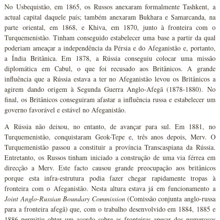
No Usbequistão, em 1865, os Russos anexaram formalmente Tashkent, a
actual capital daquele país; também anexaram Bukhara e Samarcanda, na
parte oriental, em 1868, e Khiva, em 1870, junto à fronteira com o
Turquemenistão. Tinham conseguido estabelecer uma base a partir da qual
poderiam ameaçar a independência da Pérsia e do Afeganistão e, portanto,
a Índia Britânica. Em 1878, a Rússia conseguiu colocar uma missão
diplomática em Cabul, o que foi recusado aos Britânicos. A grande
influência que a Rússia estava a ter no Afeganistão levou os Britânicos a
agirem dando origem à Segunda Guerra Anglo-Afegã (1878-1880). No
final, os Britânicos conseguiram afastar a influência russa e estabelecer um
governo favorável e estável no Afeganistão.
A Rússia não deixou, no entanto, de avançar para sul. Em 1881, no
Turquemenistão, conquistaram Geok-Tepe e, três anos depois, Merv. O
Turquemenistão passou a constituir a província Transcaspiana da Rússia.
Entretanto, os Russos tinham iniciado a construção de uma via férrea em
direcção a Merv. Este facto causou grande preocupação aos britânicos
porque esta infra-estrutura podia fazer chegar rapidamente tropas à
fronteira com o Afeganistão. Nesta altura estava já em funcionamento a
Joint Anglo-Russian Boundary Commission
(Comissão conjunta anglo-russa
para a fronteira afegã) que, com o trabalho desenvolvido em 1884, 1885 e
1886 permitiu obter um acordo sobre as fronteiras apesar dos numerosos