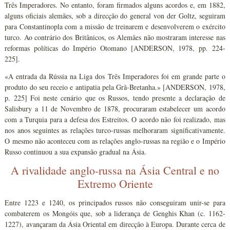
Três Imperadores. No entanto, foram firmados alguns acordos e, em 1882,
alguns oficiais alemães, sob a direcção do general von der Goltz, seguiram
para Constantinopla com a missão de treinarem e desenvolverem o exército
turco. Ao contrário dos Britânicos, os Alemães não mostraram interesse nas
reformas políticas do Império Otomano [ANDERSON, 1978, pp. 224-
225].
«A entrada da Rússia na Liga dos Três Imperadores foi em grande parte o
produto do seu receio e antipatia pela Grã-Bretanha.» [ANDERSON, 1978,
p. 225] Foi neste cenário que os Russos, tendo presente a declaração de
Salisbury a 11 de Novembro de 1878, procuraram estabelecer um acordo
com a Turquia para a defesa dos Estreitos. O acordo não foi realizado, mas
nos anos seguintes as relações turco-russas melhoraram significativamente.
O mesmo não aconteceu com as relações anglo-russas na região e o Império
Russo continuou a sua expansão gradual na Ásia.
A rivalidade anglo-russa na Ásia Central e no
Extremo Oriente
Entre 1223 e 1240, os principados russos não conseguiram unir-se para
combaterem os Mongóis que, sob a liderança de Genghis Khan (c. 1162-
1227), avançaram da Ásia Oriental em direcção à Europa. Durante cerca de