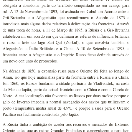
obrigada a abandonar parte do território conquistado no seu avanço para
sul. A 12 de Novembro de 1893, foi assinado em Cabul um Acordo entre a
Grã-Bretanha e o Afeganistão que reconfirmava o Acordo de 1873 e
introduzia mais alguns dados relativos à delimitação das fronteiras. Através
de uma troca de notas, a 11 de Março de 1895, a Rússia e a Grã-Bretanha
estabeleceram um acordo em que definiam as esferas de influência britânica
e russa a leste do lago Sari-Qul (Zorkul), o que envolvia também o
Afeganistão, a Índia Britânica e a China. A 10 de Setembro de 1895, a
fronteira entre o Afeganistão e o Império Russo ficou definida através de
um novo conjunto de protocolos.
Na década de 1850, a expansão russa para o Oriente foi feita ao longo do
Amur, rio que hoje materializa parte da fronteira entre a Rússia e a China.
Em 1860, os Russos fundaram a cidade portuária de Vladivostok, na costa
do Mar do Japão, perto da actual fronteira com a China e com a Coreia do
Norte. A sua localização não favorecia os Russos por duas razões: porque o
gelo de Inverno impedia a normal navegação dos navios que utilizavam o
porto (temperatura média anual de 4.9ºC) e porque a saída para o Oceano
Pacífico era facilmente controlada pelo Japão.
A Rússia tinha a ambição de aceder aos recursos e mercados do Extremo
Oriente antes que as outras Grandes Potências o conseguissem e para isso