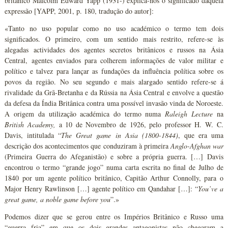
britânico Malcolm Edward Yapp (1931-) explica-nos o significado daquela
expressão [YAPP, 2001, p. 180, tradução do autor]:
«Tanto no uso popular como no uso académico o termo tem dois
significados. O primeiro, com um sentido mais restrito, refere-se às
alegadas actividades dos agentes secretos britânicos e russos na Ásia
Central, agentes enviados para colherem informações de valor militar e
político e talvez para lançar as fundações da influência política sobre os
povos da região. No seu segundo e mais alargado sentido refere-se á
rivalidade da Grã-Bretanha e da Rússia na Ásia Central e envolve a questão
da defesa da Índia Britânica contra uma possível invasão vinda de Noroeste.
A origem da utilização académica do termo numa
Raleigh Lecture
na
British Academy,
a 10 de Novembro de 1926, pelo professor H. W. C.
Davis, intitulada “
The Great game in Asia (1800-1844)
, que era uma
descrição dos acontecimentos que conduziram à primeira
Anglo-Afghan war
(Primeira Guerra do Afeganistão) e sobre a própria guerra. […] Davis
encontrou o termo “grande jogo” numa carta escrita no final de Julho de
1840 por um agente político britânico, Capitão Arthur Connolly, para o
Major Henry Rawlinson […] agente político em Qandahar […]: “
You’ve a
great game, a noble game before you
”.»
Podemos dizer que se gerou entre os Impérios Britânico e Russo uma
“guerra fria” em que os dois grandes antagonistas não chegaram a