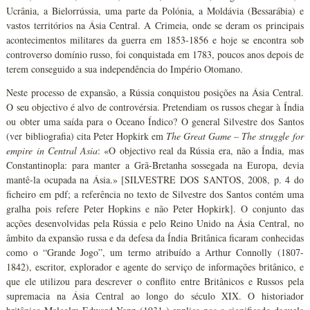
Ucrânia, a Bielorrússia, uma parte da Polónia, a Moldávia (Bessarábia) e
vastos territórios na Ásia Central. A Crimeia, onde se deram os principais
acontecimentos militares da guerra em 1853-1856 e hoje se encontra sob
controverso domínio russo, foi conquistada em 1783, poucos anos depois de
terem conseguido a sua independência do Império Otomano.
Neste processo de expansão, a Rússia conquistou posições na Ásia Central.
O seu objectivo é alvo de controvérsia. Pretendiam os russos chegar à Índia
ou obter uma saída para o Oceano Índico? O general Silvestre dos Santos
(ver bibliografia) cita Peter Hopkirk em
The Great Game – The struggle for
empire in Central Asia
: «O objectivo real da Rússia era, não a Índia, mas
Constantinopla: para manter a Grã-Bretanha sossegada na Europa, devia
mantê-la ocupada na Ásia.» [SILVESTRE DOS SANTOS, 2008, p. 4 do
ficheiro em pdf; a referência no texto de Silvestre dos Santos contém uma
gralha pois refere Peter Hopkins e não Peter Hopkirk]. O conjunto das
acções desenvolvidas pela Rússia e pelo Reino Unido na Ásia Central, no
âmbito da expansão russa e da defesa da Índia Britânica ficaram conhecidas
como o “Grande Jogo”, um termo atribuído a Arthur Connolly (1807-
1842), escritor, explorador e agente do serviço de informações britânico, e
que ele utilizou para descrever o conflito entre Britânicos e Russos pela
supremacia na Ásia Central ao longo do século XIX. O historiador