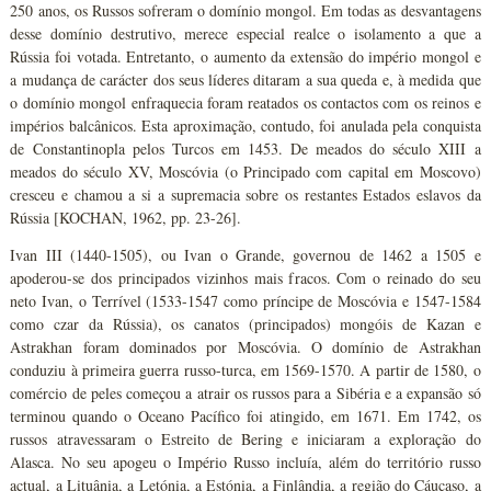
250 anos, os Russos sofreram o domínio mongol. Em todas as desvantagens
desse domínio destrutivo, merece especial realce o isolamento a que a
Rússia foi votada. Entretanto, o aumento da extensão do império mongol e
a mudança de carácter dos seus líderes ditaram a sua queda e, à medida que
o domínio mongol enfraquecia foram reatados os contactos com os reinos e
impérios balcânicos. Esta aproximação, contudo, foi anulada pela conquista
de Constantinopla pelos Turcos em 1453. De meados do século XIII a
meados do século XV, Moscóvia (o Principado com capital em Moscovo)
cresceu e chamou a si a supremacia sobre os restantes Estados eslavos da
Rússia [KOCHAN, 1962, pp. 23-26].
Ivan III (1440-1505), ou Ivan o Grande, governou de 1462 a 1505 e
apoderou-se dos principados vizinhos mais fracos. Com o reinado do seu
neto Ivan, o Terrível (1533-1547 como príncipe de Moscóvia e 1547-1584
como czar da Rússia), os canatos (principados) mongóis de Kazan e
Astrakhan foram dominados por Moscóvia. O domínio de Astrakhan
conduziu à primeira guerra russo-turca, em 1569-1570. A partir de 1580, o
comércio de peles começou a atrair os russos para a Sibéria e a expansão só
terminou quando o Oceano Pacífico foi atingido, em 1671. Em 1742, os
russos atravessaram o Estreito de Bering e iniciaram a exploração do
Alasca. No seu apogeu o Império Russo incluía, além do território russo
actual, a Lituânia, a Letónia, a Estónia, a Finlândia, a região do Cáucaso, a