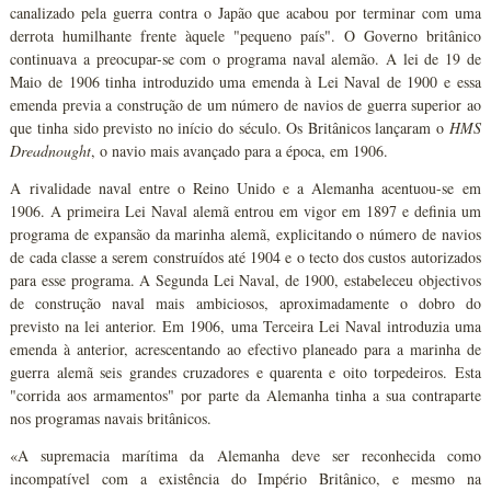
canalizado pela guerra contra o Japão que acabou por terminar com uma
derrota humilhante frente àquele "pequeno país". O Governo britânico
continuava a preocupar-se com o programa naval alemão. A lei de 19 de
Maio de 1906 tinha introduzido uma emenda à Lei Naval de 1900 e essa
emenda previa a construção de um número de navios de guerra superior ao
que tinha sido previsto no início do século. Os Britânicos lançaram o
HMS
Dreadnought
, o navio mais avançado para a época, em 1906.
A rivalidade naval entre o Reino Unido e a Alemanha acentuou-se em
1906. A primeira Lei Naval alemã entrou em vigor em 1897 e definia um
programa de expansão da marinha alemã, explicitando o número de navios
de cada classe a serem construídos até 1904 e o tecto dos custos autorizados
para esse programa. A Segunda Lei Naval, de 1900, estabeleceu objectivos
de construção naval mais ambiciosos, aproximadamente o dobro do
previsto na lei anterior. Em 1906, uma Terceira Lei Naval introduzia uma
emenda à anterior, acrescentando ao efectivo planeado para a marinha de
guerra alemã seis grandes cruzadores e quarenta e oito torpedeiros. Esta
"corrida aos armamentos" por parte da Alemanha tinha a sua contraparte
nos programas navais britânicos.
«A supremacia marítima da Alemanha deve ser reconhecida como
incompatível com a existência do Império Britânico, e mesmo na