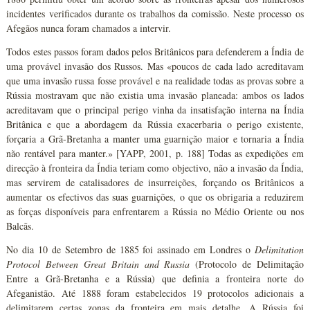
incidentes verificados durante os trabalhos da comissão. Neste processo os
Afegãos nunca foram chamados a intervir.
Todos estes passos foram dados pelos Britânicos para defenderem a Índia de
uma provável invasão dos Russos. Mas «poucos de cada lado acreditavam
que uma invasão russa fosse provável e na realidade todas as provas sobre a
Rússia mostravam que não existia uma invasão planeada: ambos os lados
acreditavam que o principal perigo vinha da insatisfação interna na Índia
Britânica e que a abordagem da Rússia exacerbaria o perigo existente,
forçaria a Grã-Bretanha a manter uma guarnição maior e tornaria a Índia
não rentável para manter.» [YAPP, 2001, p. 188] Todas as expedições em
direcção à fronteira da Índia teriam como objectivo, não a invasão da Índia,
mas servirem de catalisadores de insurreições, forçando os Britânicos a
aumentar os efectivos das suas guarnições, o que os obrigaria a reduzirem
as forças disponíveis para enfrentarem a Rússia no Médio Oriente ou nos
Balcãs.
No dia 10 de Setembro de 1885 foi assinado em Londres o
Delimitation
Protocol Between Great Britain and Russia
(Protocolo de Delimitação
Entre a Grã-Bretanha e a Rússia) que definia a fronteira norte do
Afeganistão. Até 1888 foram estabelecidos 19 protocolos adicionais a
delimitarem certas zonas da fronteira em mais detalhe. A Rússia foi