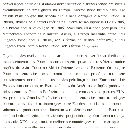
conversações entre os Estados-Maiores britânico e francês tendo em vista a
eventualidade de uma guerra na Europa. Mesmo neste último caso, não
existiu mais do que um acordo que a nada obrigava o Reino Unido. A
Rússia, abalada pela derrota sofrida na Guerra Russo-Japonesa (1904-1905)
e a braços com a Revolução de 1905, procurava criar condições para uma
recuperação económica e militar. Assim, a França mantinha então uma
“ligação forte” com a Rússia, sob a forma de aliança defensiva, e uma
“ligação fraca” com o Reino Unido, sob a forma de
entente
.
O grande desenvolvimento industrial que então se verificava facilitou o
estabelecimento das Potências europeias em quase toda a África e muitas
regiões da Ásia. Tanto no Médio Oriente como no Extremo Oriente, as
Potências europeias encontraram um campo propício aos seus
investimentos, normalmente sustentados pela força militar. Entretanto, dois
Estados não europeus, os Estados Unidos da América e o Japão, ganhavam
relevo entre as Grandes Potências do mundo, com destaque para os EUA.
As principais Grandes Potências eram ainda europeias, mas as relações
internacionais, isto é, as interacções entre Estados - entidades inteiramente
soberanas – ganharam uma dimensão verdadeiramente mundial. Esta nova
amplitude das relações internacionais, que já vinha a ganhar forma ao longo
do século XIX, exigia mais e melhores comunicações o que correspondeu
ao aumento significativo da quantidade e da qualidade dos meios de