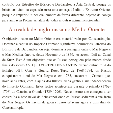
controlo dos Estreitos do Bósforo e Dardanelos; a Ásia Central, porque os
britânicos viam na expansão russa uma ameaça à Índia; o Extremo Oriente,
porque o Império Chinês era, embora de forma diferente, objecto de cobiça
para ambas as Potências, além de todas as outras acima mencionadas.
A rivalidade anglo-russa no Médio Oriente
O objectivo russo no Médio Oriente era materializado por Constantinopla.
Dominar a capital do Império Otomano significava dominar os Estreitos do
Bósforo e de Dardanelos, ou seja, dominar a passagem entre o Mar Negro e
o Mar Mediterrâneo e, desde Novembro de 1869, ter acesso fácil ao Canal
de Suez. Este é um objectivo que os Russos perseguem pelo menos desde
finais do século XVII [SILVESTRE DOS SANTOS, versão online, p. 4 do
ficheiro pdf]. Com a Guerra Russo-Turca de 1768-1774, os Russos
conquistaram o sul do Mar Negro e, em 1783, anexaram a Crimeia que,
nove anos antes, com a ajuda dos Russos, tinha ganho a sua independência
do Império Otomano. Estes factos aconteceram durante o reinado (1762-
1796) de Catarina a Grande (1729-1796). Nesse mesmo ano começou a ser
construída a base naval de Sebastopol onde os Russos sediaram a sua frota
do Mar Negro. Os navios de guerra russos estavam agora a dois dias de
Constantinopla.