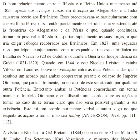
O bom relacionamento entre a Rússia e o Reino Unido manteve-se até
1853, apesar dos avanços russos em direcção ao Afeganistão e à Índia
causarem receio aos Britânicos. Estes preocupavam-se particularmente com
a nova linha férrea russa, então parcialmente construída, que se estendia até
às fronteiras do Afeganistão e da Pérsia e que, quando concluídas,
tornariam possível a Rússia transportar rapidamente as suas forças, o que
iria exigir esforços redobrados aos Britânicos. Em 1827, uma esquadra
russa participou conjuntamente com as esquadras francesa e britânica na
Batalha de Navarino (20 de Outubro) durante a Guerra da Independência da
Grécia (1821-1829). Quando, em 1844, o czar Nicolau I visitou a rainha
Vitória em Londres, houve conversações entre as duas Potências das quais
resultou um acordo para ambas cooperarem perante o colapso do Império
Otomano, que parecia iminente, ou no caso de este ser atacado por qualquer
outra Potência. Entretanto ambas as Potências concordaram em tentar
manter o Império Otomano e em discutir um acordo sobre as acções a
tomar no caso de se tornar claro que não seria possível garantir a sua
existência. Este foi um acordo puramente verbal e muito vago no que
respeita às acções a tomar e ao seu
timing
[ANDERSON, 1978, pp. 111-
112].
A visita de Nicolau I à Grã-Bretanha (1844) ocorreu entre 31 de Maio e 9
de Junho. Em Setembro, Karl Nesselrode, o ministro dos Negócios