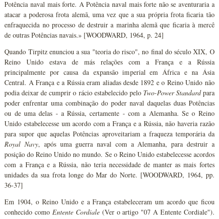
Potência naval mais forte. A Potência naval mais forte não se aventuraria a
atacar a poderosa frota alemã, uma vez que a sua própria frota ficaria tão
enfraquecida no processo de destruir a marinha alemã que ficaria à mercê
de outras Potências navais.» [WOODWARD, 1964, p. 24]
Quando Tirpitz enunciou a sua "teoria do risco", no final do século XIX, O
Reino Unido estava de más relações com a França e a Rússia
principalmente por causa da expansão imperial em África e na Ásia
Central. A França e a Rússia eram aliadas desde 1892 e o Reino Unido não
podia deixar de cumprir o rácio estabelecido pelo
Two-Power Standard
para
poder enfrentar uma combinação do poder naval daquelas duas Potências
ou de uma delas - a Rússia, certamente - com a Alemanha. Se o Reino
Unido estabelecesse um acordo com a França e a Rússia, não haveria razão
para supor que aquelas Potências aproveitariam a fraqueza temporária da
Royal Navy
, após uma guerra naval com a Alemanha, para destruir a
posição do Reino Unido no mundo. Se o Reino Unido estabelecesse acordos
com a França e a Rússia, não teria necessidade de manter as mais fortes
unidades da sua frota longe do Mar do Norte. [WOODWARD, 1964, pp.
36-37]
Em 1904, o Reino Unido e a França estabeleceram um acordo que ficou
conhecido como
Entente Cordiale
(Ver o artigo "07 A Entente Cordiale").