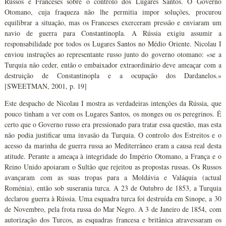
Russos e Franceses sobre o controlo dos Lugares Santos. O Governo
Otomano, cuja fraqueza não lhe permitia impor soluções, procurou
equilibrar a situação, mas os Franceses exerceram pressão e enviaram um
navio de guerra para Constantinopla. A Rússia exigiu assumir a
responsabilidade por todos os Lugares Santos no Médio Oriente. Nicolau I
enviou instruções ao representante russo junto do governo otomano: «se a
Turquia não ceder, então o embaixador extraordinário deve ameaçar com a
destruição de Constantinopla e a ocupação dos Dardanelos.»
[SWEETMAN, 2001, p. 19]
Este despacho de Nicolau I mostra as verdadeiras intenções da Rússia, que
pouco tinham a ver com os Lugares Santos, os monges ou os peregrinos. É
certo que o Governo russo era pressionado para tratar essa questão, mas esta
não podia justificar uma invasão da Turquia. O controlo dos Estreitos e o
acesso da marinha de guerra russa ao Mediterrâneo eram a causa real desta
atitude. Perante a ameaça à integridade do Império Otomano, a França e o
Reino Unido apoiaram o Sultão que rejeitou as propostas russas. Os Russos
avançaram com as suas tropas para a Moldávia e Valáquia (actual
Roménia), então sob suserania turca. A 23 de Outubro de 1853, a Turquia
declarou guerra à Rússia. Uma esquadra turca foi destruída em Sinope, a 30
de Novembro, pela frota russa do Mar Negro. A 3 de Janeiro de 1854, com
autorização dos Turcos, as esquadras francesa e britânica atravessaram os