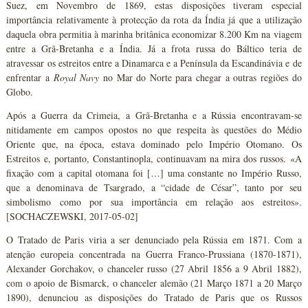
Suez, em Novembro de 1869, estas disposições tiveram especial
importância relativamente à protecção da rota da Índia já que a utilização
daquela obra permitia à marinha britânica economizar 8.200 Km na viagem
entre a Grã-Bretanha e a Índia. Já a frota russa do Báltico teria de
atravessar os estreitos entre a Dinamarca e a Península da Escandinávia e de
enfrentar a
Royal Navy
no Mar do Norte para chegar a outras regiões do
Globo.
Após a Guerra da Crimeia, a Grã-Bretanha e a Rússia encontravam-se
nitidamente em campos opostos no que respeita às questões do Médio
Oriente que, na época, estava dominado pelo Império Otomano. Os
Estreitos e, portanto, Constantinopla, continuavam na mira dos russos. «A
fixação com a capital otomana foi […] uma constante no Império Russo,
que a denominava de Tsargrado, a “cidade de César”, tanto por seu
simbolismo como por sua importância em relação aos estreitos».
[SOCHACZEWSKI, 2017-05-02]
O Tratado de Paris viria a ser denunciado pela Rússia em 1871. Com a
atenção europeia concentrada na Guerra Franco-Prussiana (1870-1871),
Alexander Gorchakov, o chanceler russo (27 Abril 1856 a 9 Abril 1882),
com o apoio de Bismarck, o chanceler alemão (21 Março 1871 a 20 Março
1890), denunciou as disposições do Tratado de Paris que os Russos