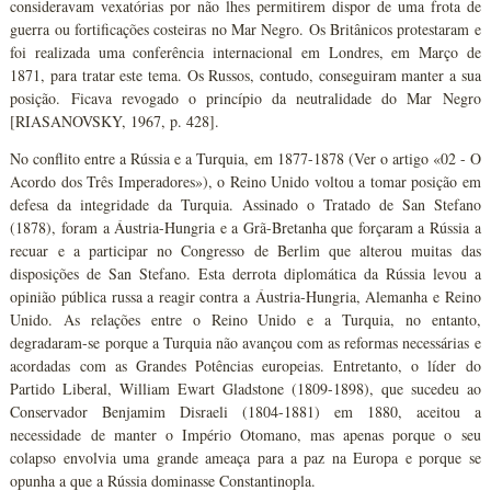
consideravam vexatórias por não lhes permitirem dispor de uma frota de
guerra ou fortificações costeiras no Mar Negro. Os Britânicos protestaram e
foi realizada uma conferência internacional em Londres, em Março de
1871, para tratar este tema. Os Russos, contudo, conseguiram manter a sua
posição. Ficava revogado o princípio da neutralidade do Mar Negro
[RIASANOVSKY, 1967, p. 428].
No conflito entre a Rússia e a Turquia, em 1877-1878 (Ver o artigo «02 - O
Acordo dos Três Imperadores»), o Reino Unido voltou a tomar posição em
defesa da integridade da Turquia. Assinado o Tratado de San Stefano
(1878), foram a Áustria-Hungria e a Grã-Bretanha que forçaram a Rússia a
recuar e a participar no Congresso de Berlim que alterou muitas das
disposições de San Stefano. Esta derrota diplomática da Rússia levou a
opinião pública russa a reagir contra a Áustria-Hungria, Alemanha e Reino
Unido. As relações entre o Reino Unido e a Turquia, no entanto,
degradaram-se porque a Turquia não avançou com as reformas necessárias e
acordadas com as Grandes Potências europeias. Entretanto, o líder do
Partido Liberal, William Ewart Gladstone (1809-1898), que sucedeu ao
Conservador Benjamim Disraeli (1804-1881) em 1880, aceitou a
necessidade de manter o Império Otomano, mas apenas porque o seu
colapso envolvia uma grande ameaça para a paz na Europa e porque se
opunha a que a Rússia dominasse Constantinopla.