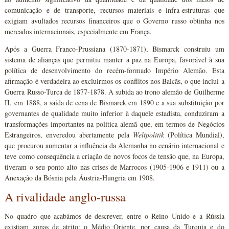
comunicação e de transporte, recursos materiais e infra-estruturas que
exigiam avultados recursos financeiros que o Governo russo obtinha nos
mercados internacionais, especialmente em França.
Após a Guerra Franco-Prussiana (1870-1871), Bismarck construiu um
sistema de alianças que permitiu manter a paz na Europa, favorável à sua
política de desenvolvimento do recém-formado Império Alemão. Esta
afirmação é verdadeira ao excluirmos os conflitos nos Balcãs, o que inclui a
Guerra Russo-Turca de 1877-1878. A subida ao trono alemão de Guilherme
II, em 1888, a saída de cena de Bismarck em 1890 e a sua substituição por
governantes de qualidade muito inferior à daquele estadista, conduziram a
transformações importantes na política alemã que, em termos de Negócios
Estrangeiros, enveredou abertamente pela
Weltpolitik
(Política Mundial),
que procurou aumentar a influência da Alemanha no cenário internacional e
teve como consequência a criação de novos focos de tensão que, na Europa,
tiveram o seu ponto alto nas crises de Marrocos (1905-1906 e 1911) ou a
Anexação da Bósnia pela Áustria-Hungria em 1908.
A rivalidade anglo-russa
No quadro que acabámos de descrever, entre o Reino Unido e a Rússia
existiam zonas de atrito: o Médio Oriente, por causa da Turquia e do