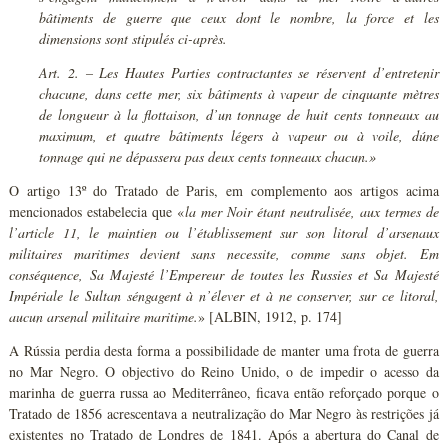
bâtiments de guerre que ceux dont le nombre, la force et les
dimensions sont stipulés ci-après.
Art. 2. – Les Hautes Parties contractantes se réservent d’entretenir
chacune, dans cette mer, six bâtiments à vapeur de cinquante mètres
de longueur à la flottaison, d’un tonnage de huit cents tonneaux au
maximum, et quatre bâtiments légers à vapeur ou à voile, dúne
tonnage qui ne dépassera pas deux cents tonneaux chacun.»
O artigo 13º do Tratado de Paris, em complemento aos artigos acima
mencionados estabelecia que «
la mer Noir étant neutralisée, aux termes de
l’article 11, le maintien ou l’établissement sur son litoral d’arsenaux
militaires maritimes devient sans necessite, comme sans objet. Em
conséquence, Sa Majesté l’Empereur de toutes les Russies et Sa Majesté
Impériale le Sultan séngagent à n’élever et à ne conserver, sur ce litoral,
aucun arsenal militaire maritime.
» [ALBIN, 1912, p. 174]
A Rússia perdia desta forma a possibilidade de manter uma frota de guerra
no Mar Negro. O objectivo do Reino Unido, o de impedir o acesso da
marinha de guerra russa ao Mediterrâneo, ficava então reforçado porque o
Tratado de 1856 acrescentava a neutralização do Mar Negro às restrições já
existentes no Tratado de Londres de 1841. Após a abertura do Canal de