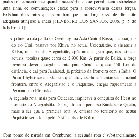
pudessem concentrar-se quando necessário e que permitissem estabelecer
uma linha de comunicações eficaz para a sobrevivência dessas forças.
Existiam duas rotas que permitiam que uma força russa de dimensão
adequada atingisse a Índia [SILVESTRE DOS SANTOS, 2008, p. 5 do
ficheiro pdf]:
A primeira rota partia de Orenburg, na Ásia Central Russa, nas margens
do rio Ural, passava por Khiva, no actual Uzbequistão, e chegaria a
Khiva, no norte do Afeganistão, após uma viagem que, nas estradas
actuais, totaliza quase cerca de 2.900 Km. A partir de Balkh, a força
invasora deveria seguir a rota para Cabul, a quase 450 Km de
distância, e daí para Jalalabad, já próximo da fronteira com a Índia. O
Passo Khyber seria a via pela qual atravessaria as montanhas na actual
fronteira entre o Afeganistão e o Paquistão, chegar rapidamente a
Pexauar e ao Rio Indo.
A segunda rota, mais para Ocidente, implicava a conquista de Herat no
noroeste do Afeganistão. Daí seguiriam o percurso Kandahar e Quetta,
mais a sul qua a primeira rota. A entrada no território do actual
Paquistão seria feita pelo Desfiladeiro de Bolan.
Com ponto de partida em Orenburgo, a segunda rota é substancialmente