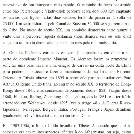
necessitava de um transporte mais rápido. O caminho de ferro construído
entre São Petersburgo e Vladivostok percorre cerca de 9.600 Km enquanto
os navios que liguem estas duas cidades terão de percorrer à volta de
25.000 Km se transitarem pelo Canal de Suez ou 32.000 se seguirem a rota
do Cabo. No início do século XX, um combóio demoraria entre quinze a
vinte dias a percorrer aquela distância (hoje demora seis ou sete dias)
enquanto um navio demoraria mais de um mês pela rota mais curta.
As Grandes Potências europeias estavam já empenhadas em obter a sua
parte do decadente Império Manchu. Os Alemães foram os primeiros a
solicitar uma base naval e uma estação de carvão na costa norte da China
para poderem abastecer e fazer a manutenção da sua frota do Extremo
Oriente. A Rússia obteve em 1895 a permissão para se instalar em Poto
Arthur. O Reino Unido tinha, ao entrar no século XX, o território de Hong-
Kong, desde 1841, e as concessões de Xiamen, desde 1852, Tianjin desde
1860, Hankou, Jiujing, Zhenjiung e Guangzhou, desde 1861, e o território
arrendado em Weihaiwei, desde 1895 (ver o artigo «8 - A Guerra Russo-
Japonesa». Na região, Bélgica, Itália, Portugal, França e Japão detinham
igualmente, sob vários estatutos, territórios na China.
Em 1903-1904, o Reino Unido invadiu o Tibete. A questão que aqui se
colocava era em muitos aspectos idêntica à do Afeganistão, ou seja, evitar