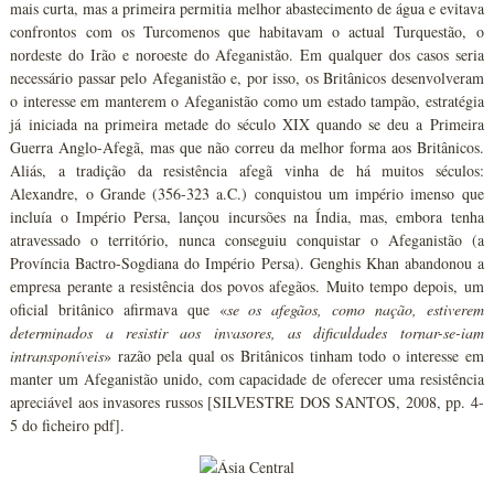
mais curta, mas a primeira permitia melhor abastecimento de água e evitava
confrontos com os Turcomenos que habitavam o actual Turquestão, o
nordeste do Irão e noroeste do Afeganistão. Em qualquer dos casos seria
necessário passar pelo Afeganistão e, por isso, os Britânicos desenvolveram
o interesse em manterem o Afeganistão como um estado tampão, estratégia
já iniciada na primeira metade do século XIX quando se deu a Primeira
Guerra Anglo-Afegã, mas que não correu da melhor forma aos Britânicos.
Aliás, a tradição da resistência afegã vinha de há muitos séculos:
Alexandre, o Grande (356-323 a.C.) conquistou um império imenso que
incluía o Império Persa, lançou incursões na Índia, mas, embora tenha
atravessado o território, nunca conseguiu conquistar o Afeganistão (a
Província Bactro-Sogdiana do Império Persa). Genghis Khan abandonou a
empresa perante a resistência dos povos afegãos. Muito tempo depois, um
oficial britânico afirmava que «
se os afegãos, como nação, estiverem
determinados a resistir aos invasores, as dificuldades tornar-se-iam
intransponíveis
» razão pela qual os Britânicos tinham todo o interesse em
manter um Afeganistão unido, com capacidade de oferecer uma resistência
apreciável aos invasores russos [SILVESTRE DOS SANTOS, 2008, pp. 4-
5 do ficheiro pdf].