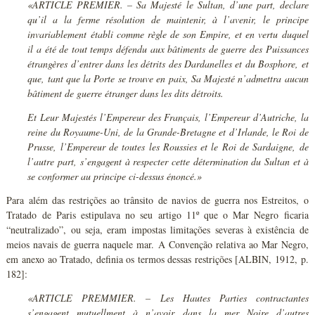
«ARTICLE PREMIER. – Sa Majesté le Sultan, d’une part, declare
qu’il a la ferme résolution de maintenir, à l’avenir, le principe
invariablement établi comme règle de son Empire, et en vertu duquel
il a été de tout temps défendu aux bâtiments de guerre des Puissances
étrangères d’entrer dans les détrits des Dardanelles et du Bosphore, et
que, tant que la Porte se trouve en paix, Sa Majesté n’admettra aucun
bâtiment de guerre étranger dans les dits détroits.
Et Leur Majestés l’Empereur des Français, l’Empereur d’Autriche, la
reine du Royaume-Uni, de la Grande-Bretagne et d’Irlande, le Roi de
Prusse, l’Empereur de toutes les Roussies et le Roi de Sardaigne, de
l’autre part, s’engagent à respecter cette détermination du Sultan et à
se conformer au principe ci-dessus énoncé.»
Para além das restrições ao trânsito de navios de guerra nos Estreitos, o
Tratado de Paris estipulava no seu artigo 11º que o Mar Negro ficaria
“neutralizado”, ou seja, eram impostas limitações severas à existência de
meios navais de guerra naquele mar. A Convenção relativa ao Mar Negro,
em anexo ao Tratado, definia os termos dessas restrições [ALBIN, 1912, p.
182]:
«ARTICLE PREMMIER. – Les Hautes Parties contractantes
s’engagent mutuellment à n’avoir dans la mer Noire d’autres