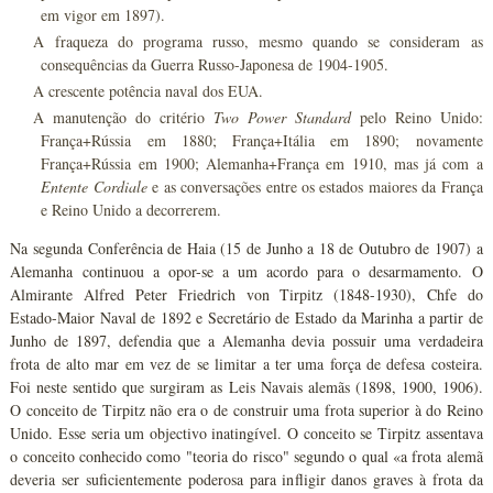
em vigor em 1897).
A fraqueza do programa russo, mesmo quando se consideram as
consequências da Guerra Russo-Japonesa de 1904-1905.
A crescente potência naval dos EUA.
A manutenção do critério
Two Power Standard
pelo Reino Unido:
França+Rússia em 1880; França+Itália em 1890; novamente
França+Rússia em 1900; Alemanha+França em 1910, mas já com a
Entente Cordiale
e as conversações entre os estados maiores da França
e Reino Unido a decorrerem.
Na segunda Conferência de Haia (15 de Junho a 18 de Outubro de 1907) a
Alemanha continuou a opor-se a um acordo para o desarmamento. O
Almirante Alfred Peter Friedrich von Tirpitz (1848-1930), Chfe do
Estado-Maior Naval de 1892 e Secretário de Estado da Marinha a partir de
Junho de 1897, defendia que a Alemanha devia possuir uma verdadeira
frota de alto mar em vez de se limitar a ter uma força de defesa costeira.
Foi neste sentido que surgiram as Leis Navais alemãs (1898, 1900, 1906).
O conceito de Tirpitz não era o de construir uma frota superior à do Reino
Unido. Esse seria um objectivo inatingível. O conceito se Tirpitz assentava
o conceito conhecido como "teoria do risco" segundo o qual «a frota alemã
deveria ser suficientemente poderosa para infligir danos graves à frota da