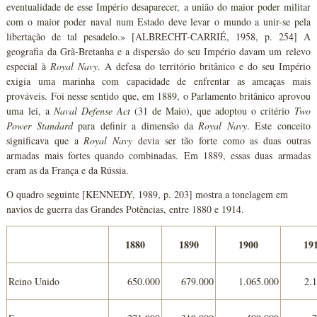
eventualidade de esse Império desaparecer, a união do maior poder militar
com o maior poder naval num Estado deve levar o mundo a unir-se pela
libertação de tal pesadelo.» [ALBRECHT-CARRIÉ, 1958, p. 254] A
geografia da Grã-Bretanha e a dispersão do seu Império davam um relevo
especial à
Royal Navy
. A defesa do território britânico e do seu Império
exigia uma marinha com capacidade de enfrentar as ameaças mais
prováveis. Foi nesse sentido que, em 1889, o Parlamento britânico aprovou
uma lei, a
Naval Defense Act
(31 de Maio), que adoptou o critério
Two
Power Standard
para definir a dimensão da
Royal Navy
. Este conceito
significava que a
Royal Navy
devia ser tão forte como as duas outras
armadas mais fortes quando combinadas. Em 1889, essas duas armadas
eram as da França e da Rússia.
O quadro seguinte [KENNEDY, 1989, p. 203] mostra a tonelagem em
navios de guerra das Grandes Potências, entre 1880 e 1914.
1880
1890
1900
19
Reino Unido
650.000
679.000
1.065.000
2.