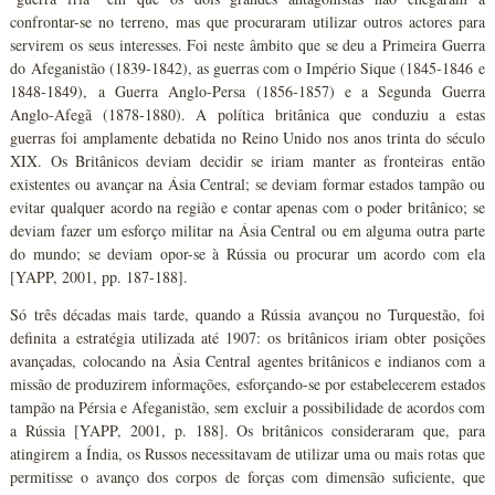
confrontar-se no terreno, mas que procuraram utilizar outros actores para
servirem os seus interesses. Foi neste âmbito que se deu a Primeira Guerra
do Afeganistão (1839-1842), as guerras com o Império Sique (1845-1846 e
1848-1849), a Guerra Anglo-Persa (1856-1857) e a Segunda Guerra
Anglo-Afegã (1878-1880). A política britânica que conduziu a estas
guerras foi amplamente debatida no Reino Unido nos anos trinta do século
XIX. Os Britânicos deviam decidir se iriam manter as fronteiras então
existentes ou avançar na Ásia Central; se deviam formar estados tampão ou
evitar qualquer acordo na região e contar apenas com o poder britânico; se
deviam fazer um esforço militar na Ásia Central ou em alguma outra parte
do mundo; se deviam opor-se à Rússia ou procurar um acordo com ela
[YAPP, 2001, pp. 187-188].
Só três décadas mais tarde, quando a Rússia avançou no Turquestão, foi
definita a estratégia utilizada até 1907: os britânicos iriam obter posições
avançadas, colocando na Ásia Central agentes britânicos e indianos com a
missão de produzirem informações, esforçando-se por estabelecerem estados
tampão na Pérsia e Afeganistão, sem excluir a possibilidade de acordos com
a Rússia [YAPP, 2001, p. 188]. Os britânicos consideraram que, para
atingirem a Índia, os Russos necessitavam de utilizar uma ou mais rotas que
permitisse o avanço dos corpos de forças com dimensão suficiente, que