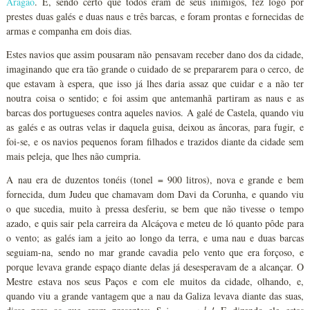
Aragão
. E, sendo certo que todos eram de seus inimigos, fez logo pôr
prestes duas galés e duas naus e três barcas, e foram prontas e fornecidas de
armas e companha em dois dias.
Estes navios que assim pousaram não pensavam receber dano dos da cidade,
imaginando que era tão grande o cuidado de se prepararem para o cerco, de
que estavam à espera, que isso já lhes daria assaz que cuidar e a não ter
noutra coisa o sentido; e foi assim que antemanhã partiram as naus e as
barcas dos portugueses contra aqueles navios. A galé de Castela, quando viu
as galés e as outras velas ir daquela guisa, deixou as âncoras, para fugir, e
foi-se, e os navios pequenos foram filhados e trazidos diante da cidade sem
mais peleja, que lhes não cumpria.
A nau era de duzentos tonéis (tonel = 900 litros), nova e grande e bem
fornecida, dum Judeu que chamavam dom Davi da Corunha, e quando viu
o que sucedia, muito à pressa desferiu, se bem que não tivesse o tempo
azado, e quis sair pela carreira da Alcáçova e meteu de ló quanto pôde para
o vento; as galés iam a jeito ao longo da terra, e uma nau e duas barcas
seguiam-na, sendo no mar grande cavadia pelo vento que era forçoso, e
porque levava grande espaço diante delas já desesperavam de a alcançar. O
Mestre estava nos seus Paços e com ele muitos da cidade, olhando, e,
quando viu a grande vantagem que a nau da Galiza levava diante das suas,