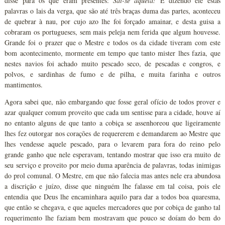
disse para os que eram presentes:
Sai-se aquela!
E dizendo ele estas
palavras o lais da verga, que são até três braças duma das partes, aconteceu
de quebrar à nau, por cujo azo lhe foi forçado amainar, e desta guisa a
cobraram os portugueses, sem mais peleja nem ferida que algum houvesse.
Grande foi o prazer que o Mestre e todos os da cidade tiveram com este
bom acontecimento, mormente em tempo que tanto mister lhes fazia, que
nestes navios foi achado muito pescado seco, de pescadas e congros, e
polvos, e sardinhas de fumo e de pilha, e muita farinha e outros
mantimentos.
Agora sabei que, não embargando que fosse geral ofício de todos prover e
azar qualquer comum proveito que cada um sentisse para a cidade, houve aí
no entanto alguns de que tanto a cobiça se assenhoreou que ligeiramente
lhes fez outorgar nos corações de requererem e demandarem ao Mestre que
lhes vendesse aquele pescado, para o levarem para fora do reino pelo
grande ganho que nele esperavam, tentando mostrar que isso era muito de
seu serviço e proveito por meio duma aparência de palavras, todas inimigas
do prol comunal. O Mestre, em que não falecia mas antes nele era abundosa
a discrição e juízo, disse que ninguém lhe falasse em tal coisa, pois ele
entendia que Deus lhe encaminhara aquilo para dar a todos boa quaresma,
que então se chegava, e que aqueles mercadores que por cobiça de ganho tal
requerimento lhe faziam bem mostravam que pouco se doíam do bem do