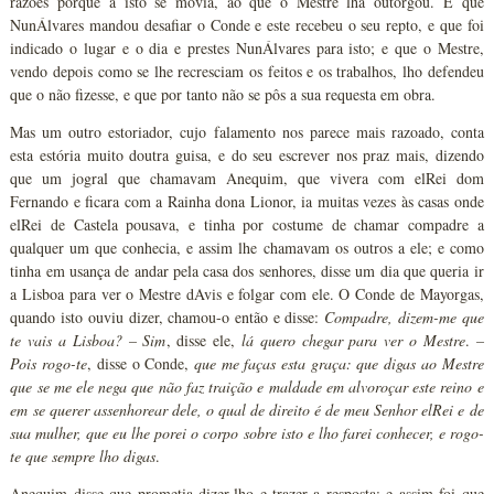
razões porque a isto se movia, ao que o Mestre lha outorgou. E que
NunÁlvares mandou desafiar o Conde e este recebeu o seu repto, e que foi
indicado o lugar e o dia e prestes NunÁlvares para isto; e que o Mestre,
vendo depois como se lhe recresciam os feitos e os trabalhos, lho defendeu
que o não fizesse, e que por tanto não se pôs a sua requesta em obra.
Mas um outro estoriador, cujo falamento nos parece mais razoado, conta
esta estória muito doutra guisa, e do seu escrever nos praz mais, dizendo
que um jogral que chamavam Anequim, que vivera com elRei dom
Fernando e ficara com a Rainha dona Lionor, ia muitas vezes às casas onde
elRei de Castela pousava, e tinha por costume de chamar compadre a
qualquer um que conhecia, e assim lhe chamavam os outros a ele; e como
tinha em usança de andar pela casa dos senhores, disse um dia que queria ir
a Lisboa para ver o Mestre dAvis e folgar com ele. O Conde de Mayorgas,
quando isto ouviu dizer, chamou-o então e disse:
Compadre, dizem-me que
te vais a Lisboa? – Sim
, disse ele,
lá quero chegar para ver o Mestre
.
–
Pois rogo-te
, disse o Conde,
que me faças esta graça: que digas ao Mestre
que se me ele nega que não faz traição e maldade em alvoroçar este reino e
em se querer assenhorear dele, o qual de direito é de meu Senhor elRei e de
sua mulher, que eu lhe porei o corpo sobre isto e lho farei conhecer, e rogo-
te que sempre lho digas
.
Anequim disse que prometia dizer-lho e trazer a resposta; e assim foi que