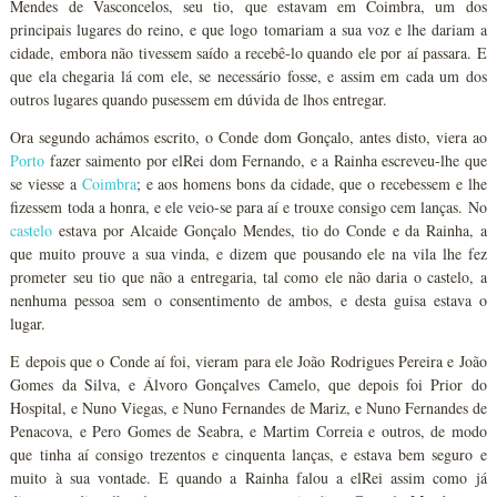
Mendes de Vasconcelos, seu tio, que estavam em Coimbra, um dos
principais lugares do reino, e que logo tomariam a sua voz e lhe dariam a
cidade, embora não tivessem saído a recebê-lo quando ele por aí passara. E
que ela chegaria lá com ele, se necessário fosse, e assim em cada um dos
outros lugares quando pusessem em dúvida de lhos entregar.
Ora segundo achámos escrito, o Conde dom Gonçalo, antes disto, viera ao
Porto
fazer saimento por elRei dom Fernando, e a Rainha escreveu-lhe que
se viesse a
Coimbra
; e aos homens bons da cidade, que o recebessem e lhe
fizessem toda a honra, e ele veio-se para aí e trouxe consigo cem lanças. No
castelo
estava por Alcaide Gonçalo Mendes, tio do Conde e da Rainha, a
que muito prouve a sua vinda, e dizem que pousando ele na vila lhe fez
prometer seu tio que não a entregaria, tal como ele não daria o castelo, a
nenhuma pessoa sem o consentimento de ambos, e desta guisa estava o
lugar.
E depois que o Conde aí foi, vieram para ele João Rodrigues Pereira e João
Gomes da Silva, e Álvoro Gonçalves Camelo, que depois foi Prior do
Hospital, e Nuno Viegas, e Nuno Fernandes de Mariz, e Nuno Fernandes de
Penacova, e Pero Gomes de Seabra, e Martim Correia e outros, de modo
que tinha aí consigo trezentos e cinquenta lanças, e estava bem seguro e
muito à sua vontade. E quando a Rainha falou a elRei assim como já