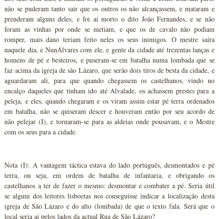
não se puderam tanto sair que os outros os não alcançassem, e mataram e
prenderam alguns deles, e foi aí morto o dito João Fernandes, e se não
foram as vinhas por onde se metiam, e que os de cavalo não podiam
romper, mais dano teriam feito neles os seus inimigos. O mestre saíra
naquele dia, e NunÁlvares com ele, e gente da cidade até trezentas lanças e
homens de pé e besteiros, e puseram-se em batalha numa lombada que se
faz acima da igreja de são Lázaro, que serão dois tiros de besta da cidade, e
aguardaram ali, para que quando chegassem os castelhanos, vindo no
encalço daqueles que tinham ido até Alvalade, os achassem prestes para a
peleja, e eles, quando chegaram e os viram assim estar pé terra ordenados
em batalha, não se quiseram descer e houveram então por seu acordo de
não pelejar (I), e tornaram-se para as aldeias onde pousavam, e o Mestre
com os seus para a cidade.
Nota (I): A vantagem táctica estava do lado português, desmontados e pé
terra, ou seja, em ordem de batalha de infantaria, e obrigando os
castelhanos a ter de fazer o mesmo: desmontar e combater a pé. Seria útil
se algum dos leitores lisboetas nos conseguisse indicar a localização desta
igreja de São Lázaro e do alto (lombada) de que o texto fala. Será que o
local seria aí pelos lados da actual Rua de São Lázaro?