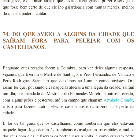
entregasse, e que nisto faria o que devia e a ela grande prazer e serviço, e
que fosse bem certo de que ele lho galardoaria com muitas mercês, melhor
do que ele poderia cuidar.
74. DO QUE AVEIO A ALGUNS DA CIDADE QUE
SAÍRAM FORA PARA PELEJAR COM OS
CASTELHANOS.
Enquanto estes recados forem a Coimbra, para ver deles alguma resposta,
vejamos que fizeram o Mestre de Santiago, e Pero Fernandez de Valasco e
Pero Rodrigues Sarmento que deixámos no Lumiar como ouvistes. Ora
assim foi que, pousando eles naquelas aldeias a uma légua da cidade, saíram
um dia, por mandado do Mestre, João Fernandes Moreira e outros a cavalo,
com alguns peões e besteiros, até um campo que chamam
Alvalade Grande
,
e isto para fazerem sair a eles os castelhanos e os trazerem até perto da
cidade.
E foi de tal guisa que os castelhanos, como souberam que eles estavam
naquele lugar, logo deram às trombetas e cavalgaram os capitães e muitos
dos seus com eles, e fizeram os portugueses a volta, e como estavam perto