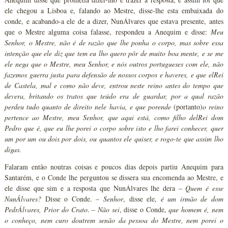
ele chegou a Lisboa e, falando ao Mestre, disse-lhe esta embaixada do
conde, e acabando-a ele de a dizer, NunÁlvares que estava presente, antes
que o Mestre alguma coisa falasse, respondeu a Anequim e disse:
Meu
Senhor, o Mestre, não é de razão que lhe ponha o corpo, mas sobre essa
intenção que ele diz que tem eu lho quero pôr de muito boa mente, e se me
ele nega que o Mestre, meu Senhor, e nós outros portugueses com ele, não
fazemos guerra justa para defensão de nossos corpos e haveres, e que elRei
de Castela, mal e como não deve, entrou neste reino antes do tempo que
devera, britando os tratos que teúdo era de guardar, por a qual razão
perdeu tudo quanto de direito nele havia, e que porende
(portanto)
o reino
pertence ao Mestre, meu Senhor, que aqui está, como filho delRei dom
Pedro que é, que eu lhe porei o corpo sobre isto e lho farei conhecer, quer
um por um ou dois por dois, ou quantos ele quiser, e rogo-te que assim lho
digas.
Falaram então noutras coisas e poucos dias depois partiu Anequim para
Santarém, e o Conde lhe perguntou se dissera sua encomenda ao Mestre, e
ele disse que sim e a resposta que NunÁlvares lhe dera –
Quem é esse
NunÁlvares?
Disse o Conde. –
Senhor
, disse ele,
é um irmão de dom
PedrÁlvares, Prior do Crato
. –
Não sei
, disse o Conde,
que homem é, nem
o conheço, nem curo doutrem senão da pessoa do Mestre, nem porei o