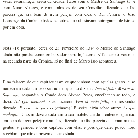
vezes escaramuçar cerca da cidade, falou com o Mestre de Santiago (I) e
com Nuno Álvares, e com todos os do seu Conselho, dizendo que lhe
parecia que era bem de irem pelejar com eles, e Rui Pereira, e João
Lourenço da Cunha, e todos os outros que aí estavam outorgaram de isto se
pôr em obra.
Nota (I): portanto, cerca de 23 Fevereiro de 1384 o Mestre de Santiago
ainda não partira como embaixador para Inglaterra. Aliás, como veremos
na segunda parte da Crónica, só no final de Março isso aconteceu.
E ao falarem de que capitães eram os que vinham com aquelas gentes, e ao
nomearem cada um pelo seu nome, quando diziam:
Vem aí foão, Mestre de
Santiago
, respondia o Conde dom Álvoro Peres, encolhendo-se todo, e
dizia:
Ai! Que menino!
E ao dizerem:
Vem aí mais foão
, ele respondia
dizendo:
E esse que parvoo
(criança)
!
E assim dizia sobre outro:
Ai que
cachopo!
E assim dava a cada um o seu motete, dando a entender que não
era bem de irem pelejar com eles, dizendo que lhe parecia que eram muitas
gentes, e grandes e bons capitães com elas, e pois que deles pouco nojo
recebiam que não curassem de sua estada.