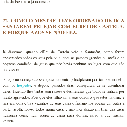
mês de Fevereiro já nomeado.
72. COMO O MESTRE TEVE ORDENADO DE IR A
SANTARÉM PELEJAR COM ELREI DE CASTELA,
E PORQUE AZOS SE NÃO FEZ.
Já dissemos, quando elRei de Castela veio a Santarém, como foram
aposentados todos os seus pela vila, com as pessoas grandes e meãs e de
pequena condição, de guisa que não havia nenhum no lugar com que não
pousassem.
E logo no começo do seu aposentamento principiaram por ter boa maneira
com os
hóspedes
, e depois, passados dias, começaram de se assenhorar
deles, fazendo-lhes tantas sem razões e desmesuras que todos se tinham por
muito agravados. Pois que eles filhavam a seus donos o que estes haviam, e
tiravam dois e três vizinhos de suas casas e faziam-nos pousar em outra à
parte, acolhendo-se todos numa casa, e não lhes deixavam tirar das casas
nenhuma coisa, nem roupa de cama para dormir, salvo a que traziam
vestida.