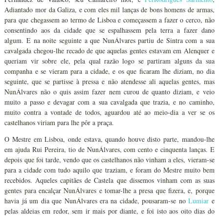
Adiantado mor da Galiza, e com eles mil lanças de bons homens de armas,
para que chegassem ao termo de Lisboa e começassem a fazer o cerco, não
consentindo aos da cidade que se espalhassem pela terra a fazer dano
algum. E na noite seguinte a que NunÁlvares partiu de Sintra com a sua
cavalgada chegou-lhe recado de que aquelas gentes estavam em Alenquer e
queriam vir sobre ele, pela qual razão logo se partiram alguns da sua
companha e se vieram para a cidade, e os que ficaram lhe diziam, no dia
seguinte, que se partisse à pressa e não atendesse ali aquelas gentes, mas
NunÁlvares não o quis assim fazer nem curou de quanto diziam, e veio
muito a passo e devagar com a sua cavalgada que trazia, e no caminho,
muito contra a vontade de todos, aguardou até ao meio-dia a ver se os
castelhanos viriam para lhe pôr a praça.
O Mestre em Lisboa, onde estava, quando houve disto parte, mandou-lhe
em ajuda Rui Pereira, tio de NunÁlvares, com cento e cinquenta lanças. E
depois que foi tarde, vendo que os castelhanos não vinham a eles, vieram-se
para a cidade com tudo aquilo que traziam, e foram do Mestre muito bem
recebidos. Aqueles capitães de Castela que dissemos vinham com as suas
gentes para encalçar NunÁlvares e tomar-lhe a presa que fizera, e, porque
havia já um dia que NunÁlvares era na cidade, pousaram-se no
Lumiar
e
pelas aldeias em redor, sem ir mais por diante, e foi isto aos oito dias do