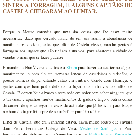
SINTRA À FORRAGEM, E ALGUNS CAPITÃES DE
CASTELA CHEGARAM AO LUMIAR.
Porque o Mestre entendia que uma das coisas que lhe eram muito
necessárias, dado que cercado havia de ser, era assim a abundância de
mantimentos, decidiu, antes que elRei de Castela viesse, mandar gentes à
forragem aos lugares que não tinham a sua voz, para abastecer a cidade de
viandas o mais que se fazer pudesse.
E mandou a NunÁlvares que fosse a
Sintra
para trazer do seu termo alguns
mantimentos, e com ele até trezentas lanças de escudeiros e cidadãos, e
poucos homens de pé, estando então em Sintra o Conde dom Henrique e
gentes com que bem podia defender o lugar, que tinha voz por elRei de
Castela. E correu NunÁlvares a terra toda em redor sem achar ninguém que
o turvasse, e apanhou muitos mantimentos de gados e trigo e outras coisas
de comer, de que carregaram assaz de azémolas que já levavam para isto, e
nenhum do lugar foi capaz de se trabalhar para lho tolher.
ElRei de Castela, que em Santarém estava, havia muito pouco que enviara
dom Pedro Fernandez Cabeça de Vaca,
Mestre de Santiago
, e Pero
Fernandez de Valasco, seu Camareiro mor, e
PerRodrigues Sarmento
,