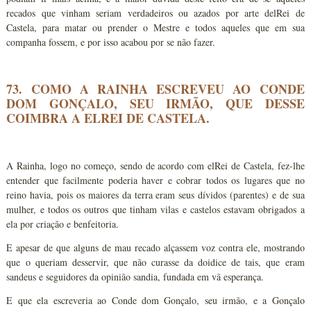
recados que vinham seriam verdadeiros ou azados por arte delRei de
Castela, para matar ou prender o Mestre e todos aqueles que em sua
companha fossem, e por isso acabou por se não fazer.
73. COMO A RAINHA ESCREVEU AO CONDE
DOM GONÇALO, SEU IRMÃO, QUE DESSE
COIMBRA A ELREI DE CASTELA.
A Rainha, logo no começo, sendo de acordo com elRei de Castela, fez-lhe
entender que facilmente poderia haver e cobrar todos os lugares que no
reino havia, pois os maiores da terra eram seus dívidos (parentes) e de sua
mulher, e todos os outros que tinham vilas e castelos estavam obrigados a
ela por criação e benfeitoria.
E apesar de que alguns de mau recado alçassem voz contra ele, mostrando
que o queriam desservir, que não curasse da doidice de tais, que eram
sandeus e seguidores da opinião sandia, fundada em vã esperança.
E que ela escreveria ao Conde dom Gonçalo, seu irmão, e a Gonçalo