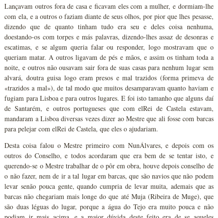
Lançavam outros fora de casa e ficavam eles com a mulher, e dormiam-lhe
com ela, e a outros o faziam diante de seus olhos, por pior que lhes pesasse,
dizendo que de quanto tinham tudo era seu e deles coisa nenhuma,
doestando-os com torpes e más palavras, dizendo-lhes assaz de desonras e
escatimas, e se algum queria falar ou responder, logo mostravam que o
queriam matar. A outros ligavam de pés e mãos, e assim os tinham toda a
noite, e outros não ousavam sair fora de suas casas para nenhum lugar sem
alvará, doutra guisa logo eram presos e mal trazidos (forma primeva de
«trazidos a mal»), de tal modo que muitos desamparavam quanto haviam e
fugiam para Lisboa e para outros lugares. E foi isto tamanho que alguns daí
de Santarém, e outros portugueses que com elRei de Castela estavam,
mandaram a Lisboa diversas vezes dizer ao Mestre que ali fosse com barcas
para pelejar com elRei de Castela, que eles o ajudariam.
Desta coisa falou o Mestre primeiro com NunÁlvares, e depois com os
outros do Conselho, e todos acordaram que era bem de se tentar isto, e
querendo-se o Mestre trabalhar de o pôr em obra, houve depois conselho de
o não fazer, nem de ir a tal lugar em barcas, que são navios que não podem
levar senão pouca gente, quando cumpria de levar muita, ademais que as
barcas não chegariam mais longe do que até Muja (Ribeira de Muge), que
são duas léguas do lugar, porque a água do Tejo era muito pouca e não
podiam ir mais acima, e a maior dúvida deste feito era de se aqueles