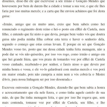
dissemos, disse-lhe ele que escrevesse a seu irmão e Gonçalo Mendes que
houvessem por bem de darem-lhe a cidade e tomar a sua voz, e que ele lhes
faria por isso muitas mercês; e a carta que lhe enviou achámos que foi desta
guisa:
«Irmão, amigo que eu muito amo, creio que bem sabeis como hei
renunciado o regimento deste reino e hei-o posto em elRei de Castela, meu
filho, e entendo que fiz nisto o que devia, porque bem vedes vós que doutra
guisa não podia minha filha cobrar esta terra e haver o senhorio dela,
segundo o começo que estas coisas levam. E porque eu sei que Gonçalo
Mendes vosso tio, posto que me dessa cidade tenha feita menagem, não a
pode dar se vós não quiserdes, por isso vos rogo, como irmão e amigo em
que hei grande fiúza, que vos praza de tomardes voz por elRei de Castela
vosso cunhado, recebendo-o por senhor, e fareis nisso o que deveis por
minha honra e vossa, e ele vo-lo galardoará com muitas mercês e vos porá
em maior estado, pois não cumpria a mim nem a vós cobrá-la o Mestre
dAvis, para nossa linhagem ser por isso desonrada.»
Escreveu outrossim a Gonçalo Mendes, dizendo-lhe que bem sabia a honra
e acrescentamento que ela nele fizera, e como tinha aquele castelo de sua
mão, de que lhe tinha menagem feita, e que por isso lhe rogava que, sem
mais contenda, tomasse voz por elRei de Castela, seu filho, e lho