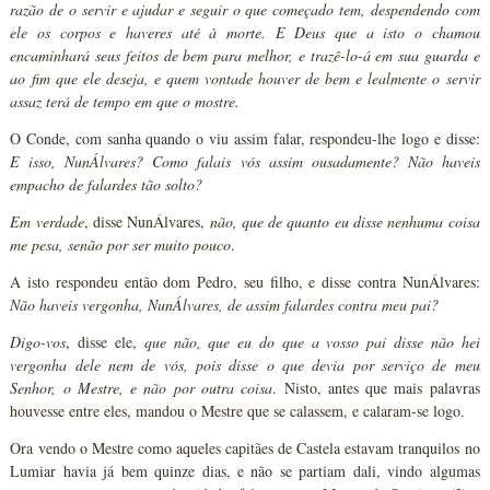
razão de o servir e ajudar e seguir o que começado tem, despendendo com
ele os corpos e haveres até à morte. E Deus que a isto o chamou
encaminhará seus feitos de bem para melhor, e trazê-lo-á em sua guarda e
ao fim que ele deseja, e quem vontade houver de bem e lealmente o servir
assaz terá de tempo em que o mostre.
O Conde, com sanha quando o viu assim falar, respondeu-lhe logo e disse:
E isso, NunÁlvares? Como falais vós assim ousadamente? Não haveis
empacho de falardes tão solto?
Em verdade
, disse NunÁlvares,
não, que de quanto eu disse nenhuma coisa
me pesa, senão por ser muito pouco
.
A isto respondeu então dom Pedro, seu filho, e disse contra NunÁlvares:
Não haveis vergonha, NunÁlvares, de assim falardes contra meu pai?
Digo-vos
, disse ele,
que não, que eu do que a vosso pai disse não hei
vergonha dele nem de vós, pois disse o que devia por serviço de meu
Senhor, o Mestre, e não por outra coisa
. Nisto, antes que mais palavras
houvesse entre eles, mandou o Mestre que se calassem, e calaram-se logo.
Ora vendo o Mestre como aqueles capitães de Castela estavam tranquilos no
Lumiar havia já bem quinze dias, e não se partiam dali, vindo algumas