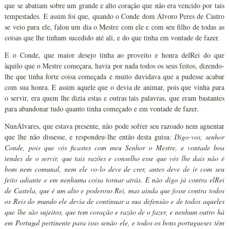
que se abatiam sobre um grande e alto coração que não era vencido por tais
tempestades. E assim foi que, quando o Conde dom Álvoro Peres de Castro
se veio para ele, falou um dia o Mestre com ele e com seu filho de todas as
coisas que lhe tinham sucedido até ali, e do que tinha em vontade de fazer.
E o Conde, que maior desejo tinha ao proveito e honra delRei do que
àquilo que o Mestre começara, havia por nada todos os seus feitos, dizendo-
lhe que tinha forte coisa começada e muito duvidava que a pudesse acabar
com sua honra. E assim aquele que o devia de animar, pois que vinha para
o servir, era quem lhe dizia estas e outras tais palavras, que eram bastantes
para abandonar tudo quanto tinha começado e em vontade de fazer.
NunÁlvares, que estava presente, não pode sofrer seu razoado nem aguentar
que lhe não dissesse, e respondeu-lhe então desta guisa:
Digo-vos, senhor
Conde, pois que vós ficastes com meu Senhor o Mestre, e vontade boa
tendes de o servir, que tais razões e conselho esse que vós lhe dais não é
bom nem comunal, nem ele vo-lo deve de crer, antes deve de ir com seu
feito adiante e em nenhuma coisa tornar atrás. E não digo já contra elRei
de Castela, que é um alto e poderoso Rei, mas ainda que fosse contra todos
os Reis do mundo ele devia de continuar a sua defensão e de todos aqueles
que lhe são sujeitos, que tem coração e razão de o fazer, e nenhum outro há
em Portugal pertinente para isso senão ele, e todos os bons portugueses têm