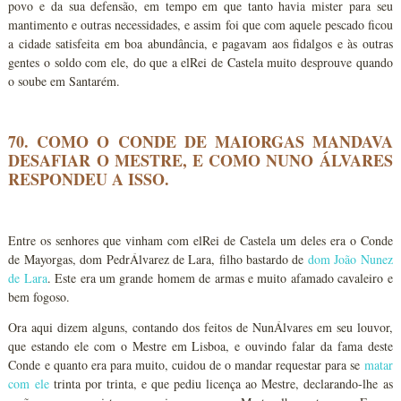
povo e da sua defensão, em tempo em que tanto havia mister para seu
mantimento e outras necessidades, e assim foi que com aquele pescado ficou
a cidade satisfeita em boa abundância, e pagavam aos fidalgos e às outras
gentes o soldo com ele, do que a elRei de Castela muito desprouve quando
o soube em Santarém.
70. COMO O CONDE DE MAIORGAS MANDAVA
DESAFIAR O MESTRE, E COMO NUNO ÁLVARES
RESPONDEU A ISSO.
Entre os senhores que vinham com elRei de Castela um deles era o Conde
de Mayorgas, dom PedrÁlvarez de Lara, filho bastardo de
dom João Nunez
de Lara
. Este era um grande homem de armas e muito afamado cavaleiro e
bem fogoso.
Ora aqui dizem alguns, contando dos feitos de NunÁlvares em seu louvor,
que estando ele com o Mestre em Lisboa, e ouvindo falar da fama deste
Conde e quanto era para muito, cuidou de o mandar requestar para se
matar
com ele
trinta por trinta, e que pediu licença ao Mestre, declarando-lhe as