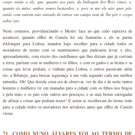
corpo senão a ele, que, quanto aos pais, da linhagem dos Reis vimos, e,
quanto às mães, ambos somos bastardos; e, pois se mo ele não quer pôr,
então com outrem não entendo de entrar em campo nem de lhe pôr o corpo
sobre isto
.
Neste comenos, providenciando o Mestre face ao que cedo esperava de
acontecer, quando elRei de Castela foi em Santarém e ele se partiu
dAlenquer para Lisboa, mandou logo recolher para a cidade todos os
moradores do termo com os mantimentos que pudessem levar, e eles,
apressadamente, com receio dos castelhanos que lhes diziam que já corriam
a terra, partiam com as mulheres e os filhos, e com os gados e as bestas e as
coisas que levar podiam, e vinham para Lisboa, e outros passavam além
rio, a Ribatejo, para buscar segurança à sua vida segundo cada um melhor
entendia. Oh! Que dorida coisa era de observar, ver de dia e de noite tantos
homens e mulheres vir em manadas para a cidade com os filhos nos braços
e pela mão, e os pais com outros aos pescoços, e as suas bestas carregadas
de alfaias e coisas que podiam trazer! E assim se recolheram do termo todo
para a cidade todos os moradores dos arredores antes que elRei de Castela
viesse.
71. COMO NUNO ÁLVARES FOI AO TERMO DE