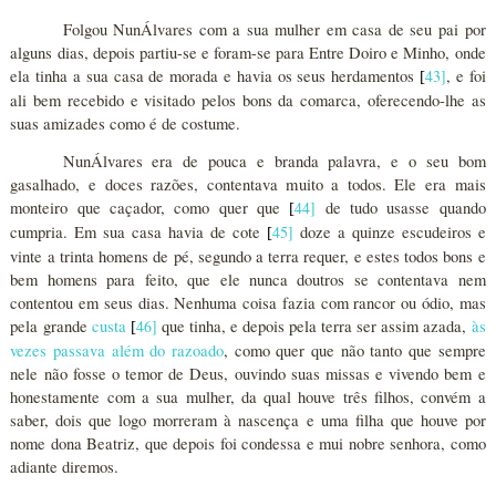
Folgou NunÁlvares com a sua mulher em casa de seu pai por
alguns dias, depois partiu-se e foram-se para Entre Doiro e Minho, onde
ela tinha a sua casa de morada e havia os seus herdamentos
43
]
, e foi
[
ali bem recebido e visitado pelos bons da comarca, oferecendo-lhe as
suas amizades como é de costume.
NunÁlvares era de pouca e branda palavra, e o seu bom
gasalhado, e doces razões, contentava muito a todos. Ele era mais
monteiro que caçador, como quer que
44
]
de tudo usasse quando
[
cumpria. Em sua casa havia de cote
45
]
doze a quinze escudeiros e
[
vinte a trinta homens de pé, segundo a terra requer, e estes todos bons e
bem homens para feito, que ele nunca doutros se contentava nem
contentou em seus dias. Nenhuma coisa fazia com rancor ou ódio, mas
pela grande
custa
46
]
que tinha, e depois pela terra ser assim azada,
às
[
vezes passava além do razoado
, como quer que não tanto que sempre
nele não fosse o temor de Deus, ouvindo suas missas e vivendo bem e
honestamente com a sua mulher, da qual houve três filhos, convém a
saber, dois que logo morreram à nascença e uma filha que houve por
nome dona Beatriz, que depois foi condessa e mui nobre senhora, como
adiante diremos.