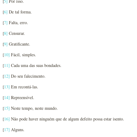
5
]
Por isso.
[
6
]
De tal forma.
[
7
]
Falta, erro.
[
8
]
Censurar.
[
9
]
Gratificante.
[
10
]
Fácil, simples.
[
11
]
Cada uma das suas bondades.
[
12
]
Do seu falecimento.
[
13
]
Em recontá-las.
[
14
]
Repreensível.
[
15
]
Neste tempo, neste mundo.
[
16
]
Não pode haver ninguém que de algum defeito possa estar isento.
[
17
]
Alguns.
[