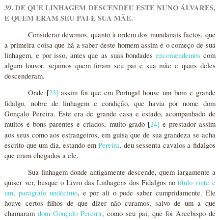
39. DE QUE LINHAGEM DESCENDEU ESTE NUNO ÁLVARES,
E QUEM ERAM SEU PAI E SUA MÃE.
Considerar devemos, quanto à ordem dos mundanais factos, que
a primeira coisa que há a saber deste homem assim é o começo de sua
linhagem, e por isso, antes que as suas bondades
encomendemos
com
algum louvor, vejamos quem foram seu pai e sua mãe e quais deles
descenderam.
Onde
23
]
assim foi que em Portugal houve um bom e grande
[
fidalgo, nobre de linhagem e condição, que havia por nome dom
Gonçalo Pereira. Este era de grande casa e estado, acompanhado de
muitos e bons parentes e criados, muito grado
24
]
e prestador assim
[
aos seus como aos estrangeiros, em guisa que de sua grandeza se acha
escrito que um dia, estando em
Pereira
, deu sessenta cavalos a fidalgos
que eram chegados a ele.
Sua linhagem donde antigamente descende, quem largamente a
quiser ver, busque o Livro das Linhagens dos Fidalgos no
título vinte e
um, parágrafo undécimo
, e por ali o pode saber cumpridamente. Ele
houve certos filhos de que dizer não curamos, salvo de um a que
chamaram
dom Gonçalo Pereira
, como seu pai, que foi Arcebispo de