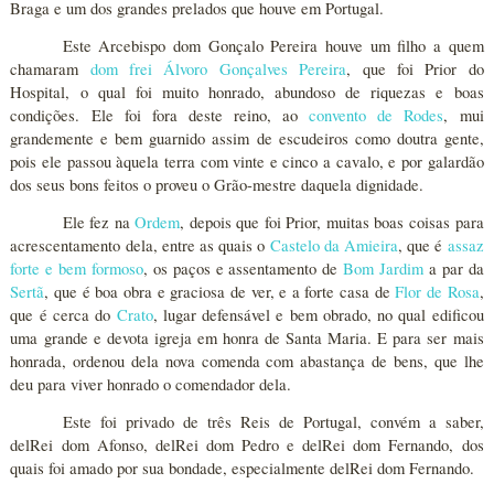
Braga e um dos grandes prelados que houve em Portugal.
Este Arcebispo dom Gonçalo Pereira houve um filho a quem
chamaram
dom frei Álvoro Gonçalves Pereira
, que foi Prior do
Hospital, o qual foi muito honrado, abundoso de riquezas e boas
condições. Ele foi fora deste reino, ao
convento de Rodes
, mui
grandemente e bem guarnido assim de escudeiros como doutra gente,
pois ele passou àquela terra com vinte e cinco a cavalo, e por galardão
dos seus bons feitos o proveu o Grão-mestre daquela dignidade.
Ele fez na
Ordem
, depois que foi Prior, muitas boas coisas para
acrescentamento dela, entre as quais o
Castelo da Amieira
, que é
assaz
forte e bem formoso
, os paços e assentamento de
Bom Jardim
a par da
Sertã
, que é boa obra e graciosa de ver, e a forte casa de
Flor de Rosa
,
que é cerca do
Crato
, lugar defensável e bem obrado, no qual edificou
uma grande e devota igreja em honra de Santa Maria. E para ser mais
honrada, ordenou dela nova comenda com abastança de bens, que lhe
deu para viver honrado o comendador dela.
Este foi privado de três Reis de Portugal, convém a saber,
delRei dom Afonso, delRei dom Pedro e delRei dom Fernando, dos
quais foi amado por sua bondade, especialmente delRei dom Fernando.