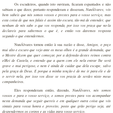
Os escudeiros, quando isto ouviram, ficaram espantados e não
NunÁlvares, vós
sabiam o que dizer, portanto responderam e disseram,
bem sabeis que nós somos vossos e prestes para o vosso serviço, mas
esta coisa de que nos falais é assim tão escura, tão má de entender, que
nenhum de nós sabe o que vos responda, por isso vos praza que no-la
declareis para sabermos o que é, e então vos daremos resposta
segundo o que entendermos
.
Amigos, o poço
NunÁlvares tornou então à sua razão e disse,
mui alto e escuro que vejo ante os meus olhos é a grande demanda, que
o Mestre dizem que quer começar, por a defensão destes reinos contra
elRei de Castela, e entendo que a quem com ele nela entrar lhe será
grave e mui perigoso, e nem é ainda de cuidar que dela escape, salvo
pela graça de Deus. E porque a minha tenção é de me ir para ele e de
o servir nela, por isso vos disse se vos prazia de serdes nisto meus
companheiros
.
NunÁlvares, nós somos
Eles responderam então, dizendo,
vossos e para o vosso serviço, e somos prestes para vos acompanhar
nesta demanda que seguir quereis e em qualquer outra coisa que vós
sintais para vossa honra e proveito, posto que grão perigo seja, até
despendermos os corpos e as vidas para vosso serviço
.