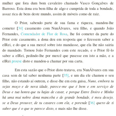
mulher que fora dum bom cavaleiro chamado Vasco Gonçalves de
Barroso. Esta dona era bem filha de algo e cumprida de toda a bondade,
assaz rica de bens deste mundo, assim de móveis como de raiz.
O Prior, sabendo parte de sua fama e riqueza, mandou-lhe
cometer
34
]
casamento com NunÁlvares, seu filho, e quando João
[
Fernandes,
Comendador de Flor de Rosa
, lhe foi cometer da parte do
Prior este casamento, a dona deu em resposta que o fizessem saber a
elRei, e do que a sua mercê sobre isto mandasse, que ela lhe não sairia
do mandado. Tornou João Fernandes com este recado, e o Prior fê-lo
saber a elRei, pedindo-lhe por mercê que pusesse em isto a mão, e a
elRei
prouve
disto e mandou-a chamar por sua carta.
Em esta sazão que o Prior disto tratava, era NunÁlvares em sua
casa sem de tal saber nenhuma parte
35
]
, e um dia ele chamou o seu
[
Nuno, embora tu
filho, não estando aí outrem, e disse-lhe em esta guisa,
sejas moço e de nova idade, parece-me que é bem e em serviço de
Deus e tua honra que tu hajas de casar, e porque Entre Doiro e Minho
há uma mui nobre dona manceba e de grande bondade, é meu desejo,
se a Deus prouver, de tu casares com ela, e porende
quero de ti
36
]
[
saber que é o que te parece disto
, e mais não lhe disse.