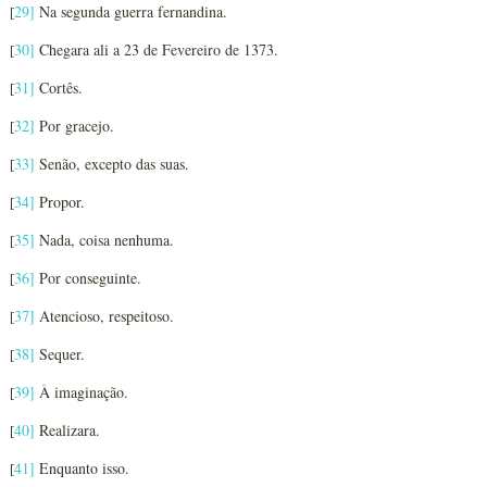
29
]
Na segunda guerra fernandina.
[
30
]
Chegara ali a 23 de Fevereiro de 1373.
[
31
]
Cortês.
[
32
]
Por gracejo.
[
33
]
Senão, excepto das suas.
[
34
]
Propor.
[
35
]
Nada, coisa nenhuma.
[
36
]
Por conseguinte.
[
37
]
Atencioso, respeitoso.
[
38
]
Sequer.
[
39
]
À imaginação.
[
40
]
Realizara.
[
41
]
Enquanto isso.
[