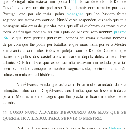
que Portugal não estava em ponto
55
]
de se defender delRei de
[
Castela, que era um tão poderoso Rei, ademais com a maior parte de
Portugal que por ele teria, pelas
menagens
que lhe haviam feitas
segundo nos tratos era contido. NunÁlvares respondeu, dizendo que tais
menagens não eram de guardar, pois que elRei quebrava os tratos e que
todos os fidalgos podiam ser em ajuda do Mestre sem nenhum
prasmo
56
]
, o qual bem poderia juntar mil homens de armas e muitos homens
[
de pé com que lhe podia pôr batalha, e que mais valia pôr-se o Mestre
em aventura com eles todos e pelejar com elRei de Castela, que
ficarem sujeitos dos castelhanos e usarem depois deles a seu livre
talante. O Prior disse que as coisas não estavam em estado para tal
obra se poder começar e acabar seguramente, portanto, que não
falassem mais em tal história.
NunÁlvares, vendo que achava o Prior muito arredado da sua
intenção, falou com DiogÁlvares, seu irmão, que se fossem todavia
para o Mestre, e ele outorgou que lhe prazia, e ficaram ambos neste
acordo.
44. COMO NUNO ÁLVARES DESCOBRIU AOS SEUS QUE SE
QUERIA IR A LISBOA PARA SERVIR O MESTRE.
Partiu o Prior para as suas terras pelo caminho da
Golegã
, e