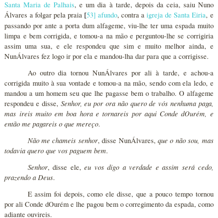
Santa Maria de Palhais
, e um dia à tarde, depois da ceia, saiu Nuno
Álvares a folgar pela praia
53
]
afundo
, contra a
igreja de Santa Eiria
, e
[
passando por ante a porta dum alfageme, viu-lhe ter uma espada muito
limpa e bem corrigida, e tomou-a na mão e perguntou-lhe se corrigiria
assim uma sua, e ele respondeu que sim e muito melhor ainda, e
NunÁlvares fez logo ir por ela e mandou-lha dar para que a corrigisse.
Ao outro dia tornou NunÁlvares por ali à tarde, e achou-a
corrigida muito à sua vontade e tomou-a na mão, sendo com ela ledo, e
mandou a um homem seu que lhe pagasse bem o trabalho. O alfageme
Senhor, eu por ora não quero de vós nenhuma paga,
respondeu e disse,
mas ireis muito em boa hora e tornareis por aqui Conde dOurém, e
então me pagareis o que mereço
.
Não me chameis senhor
que o não sou, mas
, disse NunÁlvares,
todavia quero que vos paguem bem
.
Senhor
eu vos digo a verdade e assim será cedo,
, disse ele,
prazendo a Deus
.
E assim foi depois, como ele disse, que a pouco tempo tornou
por ali Conde dOurém e lhe pagou bem o corregimento da espada, como
adiante ouvireis.