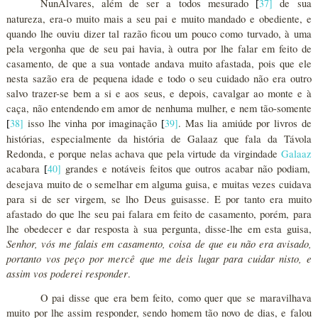
NunÁlvares, além de ser a todos mesurado
37
]
de sua
[
natureza, era-o muito mais a seu pai e muito mandado e obediente, e
quando lhe ouviu dizer tal razão ficou um pouco como turvado, à uma
pela vergonha que de seu pai havia, à outra por lhe falar em feito de
casamento, de que a sua vontade andava muito afastada, pois que ele
nesta sazão era de pequena idade e todo o seu cuidado não era outro
salvo trazer-se bem a si e aos seus, e depois, cavalgar ao monte e à
caça, não entendendo em amor de nenhuma mulher, e nem tão-somente
38
]
isso lhe vinha por imaginação
39
]
. Mas lia amiúde por livros de
[
[
histórias, especialmente da história de Galaaz que fala da Távola
Redonda, e porque nelas achava que pela virtude da virgindade
Galaaz
acabara
40
]
grandes e notáveis feitos que outros acabar não podiam,
[
desejava muito de o semelhar em alguma guisa, e muitas vezes cuidava
para si de ser virgem, se lho Deus guisasse. E por tanto era muito
afastado do que lhe seu pai falara em feito de casamento, porém, para
lhe obedecer e dar resposta à sua pergunta, disse-lhe em esta guisa,
Senhor, vós me falais em casamento, coisa de que eu não era avisado,
portanto vos peço por mercê que me deis lugar para cuidar nisto, e
assim vos poderei responder
.
O pai disse que era bem feito, como quer que se maravilhava
muito por lhe assim responder, sendo homem tão novo de dias, e falou