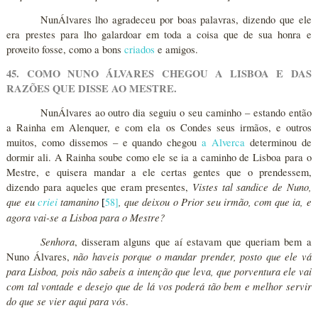
NunÁlvares lho agradeceu por boas palavras, dizendo que ele
era prestes para lho galardoar em toda a coisa que de sua honra e
proveito fosse, como a bons
criados
e amigos.
45. COMO NUNO ÁLVARES CHEGOU A LISBOA E DAS
RAZÕES QUE DISSE AO MESTRE.
NunÁlvares ao outro dia seguiu o seu caminho – estando então
a Rainha em Alenquer, e com ela os Condes seus irmãos, e outros
muitos, como dissemos – e quando chegou
a Alverca
determinou de
dormir ali. A Rainha soube como ele se ia a caminho de Lisboa para o
Mestre, e quisera mandar a ele certas gentes que o prendessem,
Vistes tal sandice de Nuno,
dizendo para aqueles que eram presentes,
que eu
criei
tamanino
, que deixou o Prior seu irmão, com que ia, e
58
]
[
agora vai-se a Lisboa para o Mestre?
Senhora
, disseram alguns que aí estavam que queriam bem a
não haveis porque o mandar prender, posto que ele vá
Nuno Álvares,
para Lisboa, pois não sabeis a intenção que leva, que porventura ele vai
com tal vontade e desejo que de lá vos poderá tão bem e melhor servir
do que se vier aqui para vós
.