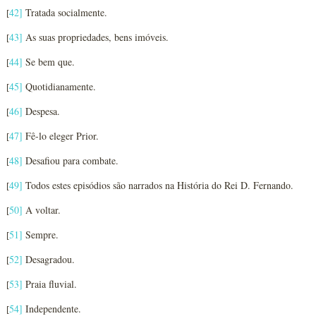
42
]
Tratada socialmente.
[
43
]
As suas propriedades, bens imóveis.
[
44
]
Se bem que.
[
45
]
Quotidianamente.
[
46
]
Despesa.
[
47
]
Fê-lo eleger Prior.
[
48
]
Desafiou para combate.
[
49
]
Todos estes episódios são narrados na História do Rei D. Fernando.
[
50
]
A voltar.
[
51
]
Sempre.
[
52
]
Desagradou.
[
53
]
Praia fluvial.
[
54
]
Independente.
[