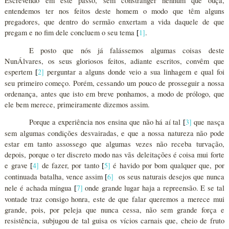
Escrevendo em este passo, sem constranger nenhum que ouça,
entendemos ter nos feitos deste homem o modo que têm alguns
pregadores, que dentro do sermão enxertam a vida daquele de que
pregam e no fim dele concluem o seu tema
1
]
.
[
E posto que nós já falássemos algumas coisas deste
NunÁlvares, os seus gloriosos feitos, adiante escritos, convêm que
espertem
2
]
perguntar a alguns donde veio a sua linhagem e qual foi
[
seu primeiro começo. Porém, cessando um pouco de prosseguir a nossa
ordenança, antes que isto em breve ponhamos, a modo de prólogo, que
ele bem merece, primeiramente dizemos assim.
Porque a experiência nos ensina que não há aí tal
3
]
que nasça
[
sem algumas condições desvairadas, e que a nossa natureza não pode
estar em tanto assossego que algumas vezes não receba turvação,
depois, porque o ter discreto modo nas vãs deleitações é coisa mui forte
e grave
4
]
de fazer, por tanto
5
]
é havido por bom qualquer que, por
[
[
continuada batalha, vence assim
6
]
os seus naturais desejos que nunca
[
nele é achada míngua
7
]
onde grande lugar haja a repreensão. E se tal
[
vontade traz consigo honra, este de que falar queremos a merece mui
grande, pois, por peleja que nunca cessa, não sem grande força e
resistência, subjugou de tal guisa os vícios carnais que, cheio de fruto