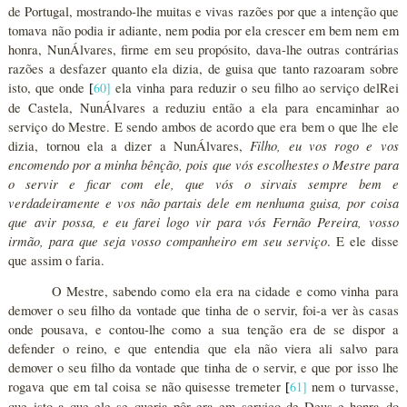
de Portugal, mostrando-lhe muitas e vivas razões por que a intenção que
tomava não podia ir adiante, nem podia por ela crescer em bem nem em
honra, NunÁlvares, firme em seu propósito, dava-lhe outras contrárias
razões a desfazer quanto ela dizia, de guisa que tanto razoaram sobre
isto, que onde
60
]
ela vinha para reduzir o seu filho ao serviço delRei
[
de Castela, NunÁlvares a reduziu então a ela para encaminhar ao
serviço do Mestre. E sendo ambos de acordo que era bem o que lhe ele
Filho, eu vos rogo e vos
dizia, tornou ela a dizer a NunÁlvares,
encomendo por a minha bênção, pois que vós escolhestes o Mestre para
o servir e ficar com ele, que vós o sirvais sempre bem e
verdadeiramente e vos não partais dele em nenhuma guisa, por coisa
que avir possa, e eu farei logo vir para vós Fernão Pereira, vosso
irmão, para que seja vosso companheiro em seu serviço
. E ele disse
que assim o faria.
O Mestre, sabendo como ela era na cidade e como vinha para
demover o seu filho da vontade que tinha de o servir, foi-a ver às casas
onde pousava, e contou-lhe como a sua tenção era de se dispor a
defender o reino, e que entendia que ela não viera ali salvo para
demover o seu filho da vontade que tinha de o servir, e que por isso lhe
rogava que em tal coisa se não quisesse tremeter
61
]
nem o turvasse,
[
que isto a que ele se queria pôr era em serviço de Deus e honra do