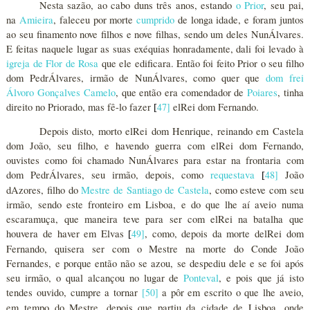
Nesta sazão, ao cabo duns três anos, estando
o Prior
, seu pai,
na
Amieira
, faleceu por morte
cumprido
de longa idade, e foram juntos
ao seu finamento nove filhos e nove filhas, sendo um deles NunÁlvares.
E feitas naquele lugar as suas exéquias honradamente, dali foi levado à
igreja de Flor de Rosa
que ele edificara. Então foi feito Prior o seu filho
dom PedrÁlvares, irmão de NunÁlvares, como quer que
dom frei
Álvoro Gonçalves Camelo
, que então era comendador de
Poiares
, tinha
direito no Priorado, mas fê-lo fazer
47
]
elRei dom Fernando.
[
Depois disto, morto elRei dom Henrique, reinando em Castela
dom João, seu filho, e havendo guerra com elRei dom Fernando,
ouvistes como foi chamado NunÁlvares para estar na frontaria com
dom PedrÁlvares, seu irmão, depois, como
requestava
48
]
João
[
dAzores, filho do
Mestre de Santiago de Castela
, como esteve com seu
irmão, sendo este fronteiro em Lisboa, e do que lhe aí aveio numa
escaramuça, que maneira teve para ser com elRei na batalha que
houvera de haver em Elvas
49
]
, como, depois da morte delRei dom
[
Fernando, quisera ser com o Mestre na morte do Conde João
Fernandes, e porque então não se azou, se despediu dele e se foi após
seu irmão, o qual alcançou no lugar de
Ponteval
, e pois que já isto
tendes ouvido, cumpre a tornar
[
50
]
a pôr em escrito o que lhe aveio,
em tempo do Mestre, depois que partiu da cidade de Lisboa, onde