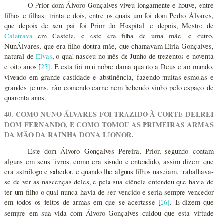
O Prior dom Álvoro Gonçalves viveu longamente e houve, entre
filhos e filhas, trinta e dois, entre os quais um foi dom Pedro Álvares,
que depois de seu pai foi Prior do Hospital, e depois, Mestre de
Calatrava
em Castela, e este era filha de uma mãe, e outro,
NunÁlvares, que era filho doutra mãe, que chamavam Eiria Gonçalves,
natural de
Elvas
, o qual nasceu no mês de Junho de trezentos e noventa
e oito anos
25
]
. E esta foi mui nobre dama quanto a Deus e ao mundo,
[
vivendo em grande castidade e abstinência, fazendo muitas esmolas e
grandes jejuns, não comendo carne nem bebendo vinho pelo espaço de
quarenta anos.
40. COMO NUNO ÁLVARES FOI TRAZIDO À CORTE DELREI
DOM FERNANDO, E COMO TOMOU AS PRIMEIRAS ARMAS
DA MÃO DA RAINHA DONA LIONOR.
Este dom Álvoro Gonçalves Pereira, Prior, segundo contam
alguns em seus livros, como era sisudo e entendido, assim dizem que
era astrólogo e sabedor, e quando lhe alguns filhos nasciam, trabalhava-
se de ver as nascenças deles, e pela sua ciência entendeu que havia de
ter um filho o qual nunca havia de ser vencido e seria sempre vencedor
em todos os feitos de armas em que se acertasse
26
]
. E dizem que
[
sempre em sua vida dom Álvoro Gonçalves cuidou que esta virtude