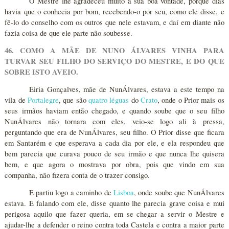
O Mestre lhe agradeceu muito a sua boa vontade, porque dias
havia que o conhecia por bom, recebendo-o por seu, como ele disse, e
fê-lo do conselho com os outros que nele estavam, e daí em diante não
fazia coisa de que ele parte não soubesse.
46. COMO A MÃE DE NUNO ÁLVARES VINHA PARA
TURVAR SEU FILHO DO SERVIÇO DO MESTRE, E DO QUE
SOBRE ISTO AVEIO.
Eiria Gonçalves, mãe de NunÁlvares, estava a este tempo na
vila de
Portalegre
, que são
quatro léguas
do
Crato
, onde o Prior mais os
seus irmãos haviam então chegado, e quando soube que o seu filho
NunÁlvares não tornara com eles, veio-se logo ali à pressa,
perguntando que era de NunÁlvares, seu filho. O Prior disse que ficara
em Santarém e que esperava a cada dia por ele, e ela respondeu que
bem parecia que curava pouco de seu irmão e que nunca lhe quisera
bem, e que agora o mostrava por obra, pois que vindo em sua
companha, não fizera conta de o trazer consigo.
E partiu logo a caminho de
Lisboa
, onde soube que NunÁlvares
estava. E falando com ele, disse quanto lhe parecia grave coisa e mui
perigosa aquilo que fazer queria, em se chegar a servir o Mestre e
ajudar-lhe a defender o reino contra toda Castela e contra a maior parte