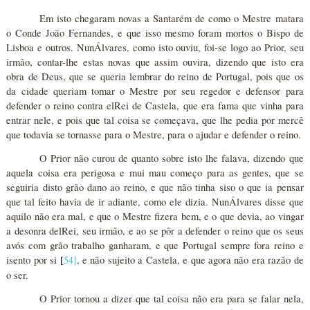
Em isto chegaram novas a Santarém de como o Mestre matara
o Conde João Fernandes, e que isso mesmo foram mortos o Bispo de
Lisboa e outros. NunÁlvares, como isto ouviu, foi-se logo ao Prior, seu
irmão, contar-lhe estas novas que assim ouvira, dizendo que isto era
obra de Deus, que se queria lembrar do reino de Portugal, pois que os
da cidade queriam tomar o Mestre por seu regedor e defensor para
defender o reino contra elRei de Castela, que era fama que vinha para
entrar nele, e pois que tal coisa se começava, que lhe pedia por mercê
que todavia se tornasse para o Mestre, para o ajudar e defender o reino.
O Prior não curou de quanto sobre isto lhe falava, dizendo que
aquela coisa era perigosa e mui mau começo para as gentes, que se
seguiria disto grão dano ao reino, e que não tinha siso o que ia pensar
que tal feito havia de ir adiante, como ele dizia. NunÁlvares disse que
aquilo não era mal, e que o Mestre fizera bem, e o que devia, ao vingar
a desonra delRei, seu irmão, e ao se pôr a defender o reino que os seus
avós com grão trabalho ganharam, e que Portugal sempre fora reino e
isento por si
54
]
, e não sujeito a Castela, e que agora não era razão de
[
o ser.
O Prior tornou a dizer que tal coisa não era para se falar nela,