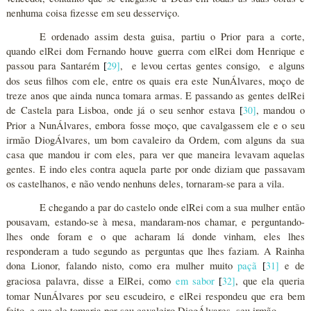
nenhuma coisa fizesse em seu desserviço.
E ordenado assim desta guisa, partiu o Prior para a corte,
quando elRei dom Fernando houve guerra com elRei dom Henrique e
passou para Santarém
29
]
, e levou certas gentes consigo, e alguns
[
dos seus filhos com ele, entre os quais era este NunÁlvares, moço de
treze anos que ainda nunca tomara armas. E passando as gentes delRei
de Castela para Lisboa, onde já o seu senhor estava
30
]
, mandou o
[
Prior a NunÁlvares, embora fosse moço, que cavalgassem ele e o seu
irmão DiogÁlvares, um bom cavaleiro da Ordem, com alguns da sua
casa que mandou ir com eles, para ver que maneira levavam aquelas
gentes. E indo eles contra aquela parte por onde diziam que passavam
os castelhanos, e não vendo nenhuns deles, tornaram-se para a vila.
E chegando a par do castelo onde elRei com a sua mulher então
pousavam, estando-se à mesa, mandaram-nos chamar, e perguntando-
lhes onde foram e o que acharam lá donde vinham, eles lhes
responderam a tudo segundo as perguntas que lhes faziam. A Rainha
dona Lionor, falando nisto, como era mulher muito
paçã
31
]
e de
[
graciosa palavra, disse a ElRei, como
em sabor
32
]
, que ela queria
[
tomar NunÁlvares por seu escudeiro, e elRei respondeu que era bem
feito, e que ele tomaria por seu cavaleiro DiogÁlvares, seu irmão.