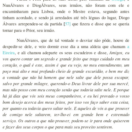
NunÁlvares e DiogÁlvares, seus irmãos, não foram com ele e
encaminharam para Lisboa, onde o Mestre estava, segundo antes
tinham acordado, e sendo já arredados até três léguas do lugar, Diogo
Álvares arrependeu-se da partida
57
]
que fizera e disse que se queria
[
tornar para o Prior, seu irmão.
NunÁlvares, que de tal vontade o desviar não pôde, houve de
despedir-se dele, e veio dormir esse dia a uma aldeia que chamam
a
Amigos, eu
Eireira
, e ali chamou adeparte os seus escudeiros e disse,
vos quero contar um segredo e grande feito que trago cuidado em meu
coração, o qual é este, assim é que eu vejo, no meu entendimento, um
poço mui alto e mui profundo cheio de grande escuridão, e bem me diz
a vontade que não há homem que nele salte que dele possa escapar,
salvo por grande milagre, querendo-o Deus livrar dele por sua mercê,
mas não posso com meu coração senão que todavia salte nele. E porque
há já dias que vós sois meus companheiros, e eu hei provado o vosso
bom desejo acerca dos meus feitos, por isso vos faço saber esta coisa,
por quanto eu todavia quero saltar nele. E aqueles de vós a que prouver
de comigo nele saltarem, ter-lho-ei em grande bem e estremado
serviço. Os outros a que não prouver, podem-se ir para onde quiserem
e fazer dos seus corpos o que para mais seu proveito sentirem
.