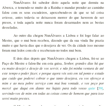
NunÁlvares foi sabedor disto aquela noite que dormiu na
Alverca, e temendo-se muito de a Rainha o mandar prender ao caminho
falou com os seus escudeiros, apercebendo-os de que se tal coisa
aviesse, antes todavia se deixassem morrer do que haverem de ser
presos, e toda aquela noite nunca foram desarmados nem as bestas
desseladas.
Ao outro dia chegou NunÁlvares a Lisboa e foi logo falar ao
Mestre, que o mui bem recebeu, dizendo que da sua vinda lhe prazia
muito e que havia dias que o desejava de ver. Os da cidade isso mesmo
foram mui ledos com ele e receberam-no todos mui bem.
E dois dias depois que NunÁlvares chegou a Lisboa, foi-se ao
Senhor, grandes dias há que
Paço do Mestre e falou-lhe em esta guisa,
eu muito desejei e desejo de vos servir, e não foi minha ventura de até
este tempo o poder fazer, e porque agora vós sois em tal ponto e estado
que cuido que poderei cobrar o que tanto desejava, eu vos ofereço a
mim e ao meu pobre serviço com mui boa vontade, e vos peço por
mercê que daqui em diante me hajais para todo vosso
quite
59
]
,
[
servindo-vos de mim em todas as coisas como de homem que para isso
serei muito prestes
.