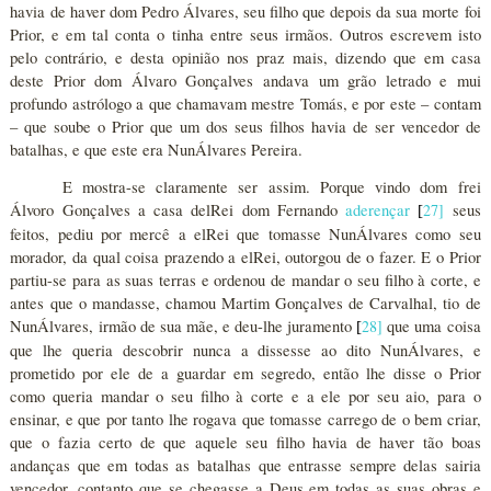
havia de haver dom Pedro Álvares, seu filho que depois da sua morte foi
Prior, e em tal conta o tinha entre seus irmãos. Outros escrevem isto
pelo contrário, e desta opinião nos praz mais, dizendo que em casa
deste Prior dom Álvaro Gonçalves andava um grão letrado e mui
profundo astrólogo a que chamavam mestre Tomás, e por este – contam
– que soube o Prior que um dos seus filhos havia de ser vencedor de
batalhas, e que este era NunÁlvares Pereira.
E mostra-se claramente ser assim. Porque vindo dom frei
Álvoro Gonçalves a casa delRei dom Fernando
aderençar
27
]
seus
[
feitos, pediu por mercê a elRei que tomasse NunÁlvares como seu
morador, da qual coisa prazendo a elRei, outorgou de o fazer. E o Prior
partiu-se para as suas terras e ordenou de mandar o seu filho à corte, e
antes que o mandasse, chamou Martim Gonçalves de Carvalhal, tio de
NunÁlvares, irmão de sua mãe, e deu-lhe juramento
28
]
que uma coisa
[
que lhe queria descobrir nunca a dissesse ao dito NunÁlvares, e
prometido por ele de a guardar em segredo, então lhe disse o Prior
como queria mandar o seu filho à corte e a ele por seu aio, para o
ensinar, e que por tanto lhe rogava que tomasse carrego de o bem criar,
que o fazia certo de que aquele seu filho havia de haver tão boas
andanças que em todas as batalhas que entrasse sempre delas sairia
vencedor, contanto que se chegasse a Deus em todas as suas obras e