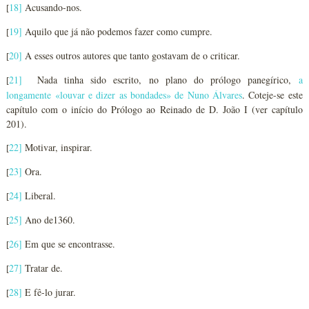
18
]
Acusando-nos.
[
19
]
Aquilo que já não podemos fazer como cumpre.
[
20
]
A esses outros autores que tanto gostavam de o criticar.
[
21
]
Nada tinha sido escrito, no plano do prólogo panegírico,
a
[
longamente «louvar e dizer as bondades» de Nuno Álvares
. Coteje-se este
capítulo com o início do Prólogo ao Reinado de D. João I (ver capítulo
201).
22
]
Motivar, inspirar.
[
23
]
Ora.
[
24
]
Liberal.
[
25
]
Ano de1360.
[
26
]
Em que se encontrasse.
[
27
]
Tratar de.
[
28
]
E fê-lo jurar.
[