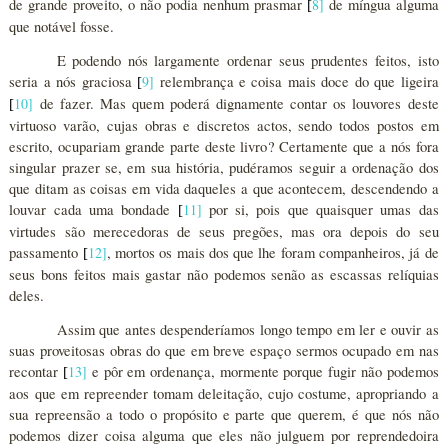
de grande proveito, o não podia nenhum prasmar
8
]
de míngua alguma
[
que notável fosse.
E podendo nós largamente ordenar seus prudentes feitos, isto
seria a nós graciosa
9
]
relembrança e coisa mais doce do que ligeira
[
10
]
de fazer. Mas quem poderá dignamente contar os louvores deste
[
virtuoso varão, cujas obras e discretos actos, sendo todos postos em
escrito, ocupariam grande parte deste livro? Certamente que a nós fora
singular prazer se, em sua história, pudéramos seguir a ordenação dos
que ditam as coisas em vida daqueles a que acontecem, descendendo a
louvar cada uma bondade
11
]
por si, pois que quaisquer umas das
[
virtudes são merecedoras de seus pregões, mas ora depois do seu
passamento
12
]
, mortos os mais dos que lhe foram companheiros, já de
[
seus bons feitos mais gastar não podemos senão as escassas relíquias
deles.
Assim que antes despenderíamos longo tempo em ler e ouvir as
suas proveitosas obras do que em breve espaço sermos ocupado em nas
recontar
13
]
e pôr em ordenança, mormente porque fugir não podemos
[
aos que em repreender tomam deleitação, cujo costume, apropriando a
sua repreensão a todo o propósito e parte que querem, é que nós não
podemos dizer coisa alguma que eles não julguem por reprendedoira