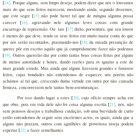
14
]
. Porque alguns, sem limpo desejo, podem dizer que nós o louvamos
[
mais do que seus feitos merecem, mostrando ainda, segundo dissemos,
que este segre
15
]
não pode haver tal que de míngua alguma possa
[
carecer
16
]
, agravando nele algumas leves coisas com grande
[
encarrego de repreensão. Ou tais
17
]
dirão, porventura, que seu louvor
[
é menos do que deve, tendo os seus feitos em muito maior conta do que
por nós serão recontados, prasmando-nos
18
]
da ousada presunção de
[
querer pôr em escrito aquilo que já cumpridamente fazer não podemos
19
]
. Outros quererão dar por conto tantas boas coisas feitas por alguns
[
de menos autoridade e honra, dando razões para os igualar a este de
mais grande estado. Mas ainda que alguns fizessem grandes e famosos
feitos, cujas bondades não entendemos de esquecer, nós porém não
achámos aí tal que, crescendo duma virtude em outra por não cansada
firmeza, concorressem nele tantas bem-aventuranças.
Por isso dando lugar a estes
20
]
, cujo ofício sempre acha em
[
que obre, pois em vida dele não foi coisa alguma escrita
21
]
, nós, não
[
sem penosos desejos e trabalhosa cuidação, sob uma brevidade de curto
estilo entendemos de seguir seus excelentes actos, os quais, ainda que a
alguns não prazam, outros com aguilhões de proveitosa inveja podem
espertar
22
]
a fazer semelhantes.
[