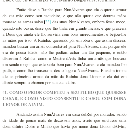
Então disse a Rainha para NunÁlvares que ela o queria armar
de sua mão como seu escudeiro, e que não queria que doutras mãos
tomasse as armas salvo
33
]
das suas. NunÁlvares, embora fosse moço,
[
quando isto ouviu, disse que lho tinha em grande mercê, e que prazeria
a Deus que ainda ele lho serviria com bons merecimentos, e beijou-lhe
as mãos por isso. A Rainha, querendo pôr em obra o que assim dissera,
mandou buscar um arnês convenhável para NunÁlvares, mas porque ele
era de pouca idade, não lhe podiam achar um tão pequeno, e então
disseram à Rainha, como o Mestre dAvis tinha um arnês que houvera
em sendo moço, que este seria bom para NunÁlvares, e ela mandou-lho
pedir, e como lho trouxeram, deu-o logo a NunÁlvares. E assim tomou
ele as primeiras armas da mão da Rainha dona Lionor, e ela daí em
diante sempre o chamou por seu escudeiro.
41. COMO O PRIOR COMETEU A SEU FILHO QUE QUISESSE
CASAR, E COMO NISTO CONSENTIU E CASOU COM DONA
LIONOR DE ALVIM.
Andando assim NunÁlvares em casa delRei por morador, sendo
de idade de pouco mais de dezasseis anos, aveio que enviuvou uma
dona dEntre Doiro e Minho que havia por nome dona Lionor dAlvim,