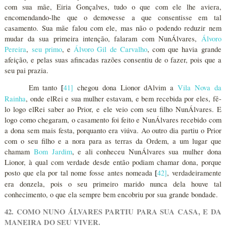
com sua mãe, Eiria Gonçalves, tudo o que com ele lhe aviera,
encomendando-lhe que o demovesse a que consentisse em tal
casamento. Sua mãe falou com ele, mas não o podendo reduzir nem
mudar da sua primeira intenção, falaram com NunÁlvares,
Álvoro
Pereira
,
seu primo
, e
Álvoro Gil de Carvalho
, com que havia grande
afeição, e pelas suas afincadas razões consentiu de o fazer, pois que a
seu pai prazia.
Em tanto
41
]
chegou dona Lionor dAlvim a
Vila Nova da
[
Rainha
, onde elRei e sua mulher estavam, e bem recebida por eles, fê-
lo logo elRei saber ao Prior, e ele veio com seu filho NunÁlvares. E
logo como chegaram, o casamento foi feito e NunÁlvares recebido com
a dona sem mais festa, porquanto era viúva. Ao outro dia partiu o Prior
com o seu filho e a nora para as terras da Ordem, a um lugar que
chamam
Bom Jardim
, e ali conheceu NunÁlvares sua mulher dona
Lionor, à qual com verdade desde então podiam chamar dona, porque
posto que ela por tal nome fosse antes nomeada
42
]
, verdadeiramente
[
era donzela, pois o seu primeiro marido nunca dela houve tal
conhecimento, o que ela sempre bem encobriu por sua grande bondade.
42. COMO NUNO ÁLVARES PARTIU PARA SUA CASA, E DA
MANEIRA DO SEU VIVER.