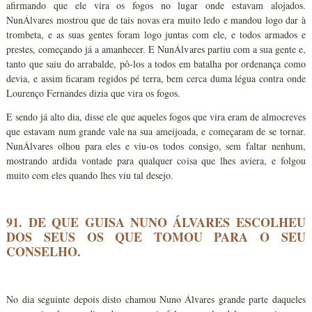
afirmando que ele vira os fogos no lugar onde estavam alojados.
NunÁlvares mostrou que de tais novas era muito ledo e mandou logo dar à
trombeta, e as suas gentes foram logo juntas com ele, e todos armados e
prestes, começando já a amanhecer. E NunÁlvares partiu com a sua gente e,
tanto que saiu do arrabalde, pô-los a todos em batalha por ordenança como
devia, e assim ficaram regidos pé terra, bem cerca duma légua contra onde
Lourenço Fernandes dizia que vira os fogos.
E sendo já alto dia, disse ele que aqueles fogos que vira eram de almocreves
que estavam num grande vale na sua ameijoada, e começaram de se tornar.
NunÁlvares olhou para eles e viu-os todos consigo, sem faltar nenhum,
mostrando ardida vontade para qualquer coisa que lhes aviera, e folgou
muito com eles quando lhes viu tal desejo.
91. DE QUE GUISA NUNO ÁLVARES ESCOLHEU
DOS SEUS OS QUE TOMOU PARA O SEU
CONSELHO.
No dia seguinte depois disto chamou Nuno Álvares grande parte daqueles