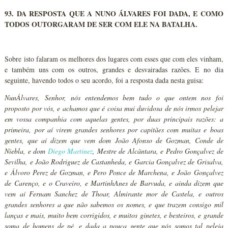
93. DA RESPOSTA QUE A NUNO ÁLVARES FOI DADA, E COMO
TODOS OUTORGARAM DE SER COM ELE NA BATALHA.
Sobre isto falaram os melhores dos lugares com esses que com eles vinham,
e também uns com os outros, grandes e desvairadas razões. E no dia
seguinte, havendo todos o seu acordo, foi a resposta dada nesta guisa:
NunÁlvares, Senhor, nós entendemos bem tudo o que ontem nos foi
proposto por vós, e achamos que é coisa mui duvidosa de nós irmos pelejar
em vossa companhia com aquelas gentes, por duas principais razões: a
primeira, por aí virem grandes senhores por capitães com muitas e boas
gentes, que aí dizem que vem dom João Afonso de Gozman, Conde de
Niebla, e dom
Diego Martinez
, Mestre de Alcântara, e Pedro Gonçalvez de
Sevilha, e João Rodriguez de Castanheda, e Garcia Gonçalvez de Grisalva,
e Álvoro Perez de Gozman, e Pero Ponce de Marchena, e João Gonçalvez
de Carenço, e o Craveiro, e MartinhAnes de Barvuda, e ainda dizem que
vem aí Fernam Sanchez de Thoar, Almirante mor de Castela, e outros
grandes senhores a que não sabemos os nomes, e que trazem consigo mil
lanças e mais, muito bem corrigidos, e muitos ginetes, e besteiros, e grande
soma de homens de pé, e dada a pouca gente que nós somos tal peleja