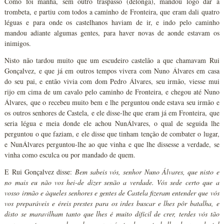
Como foi manhã, sem outro traspasso (delonga), mandou logo dar à
trombeta, e partiu com todos a caminho de Fronteira, que eram dali quatro
léguas e para onde os castelhanos haviam de ir, e indo pelo caminho
mandou adiante algumas gentes, para haver novas de aonde estavam os
inimigos.
Nisto não tardou muito que um escudeiro castelão a que chamavam Rui
Gonçalvez, e que já em outros tempos vivera com Nuno Álvares em casa
do seu pai, e então vivia com dom Pedro Álvares, seu irmão, viesse mui
rijo em cima de um cavalo pelo caminho de Fronteira, e chegou até Nuno
Álvares, que o recebeu muito bem e lhe perguntou onde estava seu irmão e
os outros senhores de Castela, e ele disse-lhe que eram já em Fronteira, que
seria légua e meia donde ele achou NunÁlvares, o qual de seguida lhe
perguntou o que faziam, e ele disse que tinham tenção de combater o lugar,
e NunÁlvares perguntou-lhe ao que vinha e que lhe dissesse a verdade, se
vinha como esculca ou por mandado de quem.
E Rui Gonçalvez disse:
Bem sabeis vós, senhor Nuno Álvares, que nisto e
no mais eu não vos hei-de dizer senão a verdade. Vós sede certo que a
vosso irmão e àqueles senhores e gentes de Castela fizeram entender que vós
vos preparáveis e éreis prestes para os irdes buscar e lhes pôr batalha, e
disto se maravilham tanto que lhes é muito difícil de crer, terdes vós tão