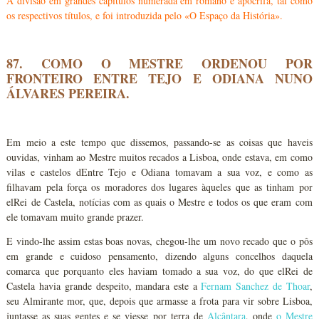
A divisão em grandes capítulos numerada em romano é apócrifa, tal como
os respectivos títulos, e foi introduzida pelo «O Espaço da História».
87. COMO O MESTRE ORDENOU POR
FRONTEIRO ENTRE TEJO E ODIANA NUNO
ÁLVARES PEREIRA.
Em meio a este tempo que dissemos, passando-se as coisas que haveis
ouvidas, vinham ao Mestre muitos recados a Lisboa, onde estava, em como
vilas e castelos dEntre Tejo e Odiana tomavam a sua voz, e como as
filhavam pela força os moradores dos lugares àqueles que as tinham por
elRei de Castela, notícias com as quais o Mestre e todos os que eram com
ele tomavam muito grande prazer.
E vindo-lhe assim estas boas novas, chegou-lhe um novo recado que o pôs
em grande e cuidoso pensamento, dizendo alguns concelhos daquela
comarca que porquanto eles haviam tomado a sua voz, do que elRei de
Castela havia grande despeito, mandara este a
Fernam Sanchez de Thoar
,
seu Almirante mor, que, depois que armasse a frota para vir sobre Lisboa,
juntasse as suas gentes e se viesse por terra de
Alcântara
, onde
o Mestre