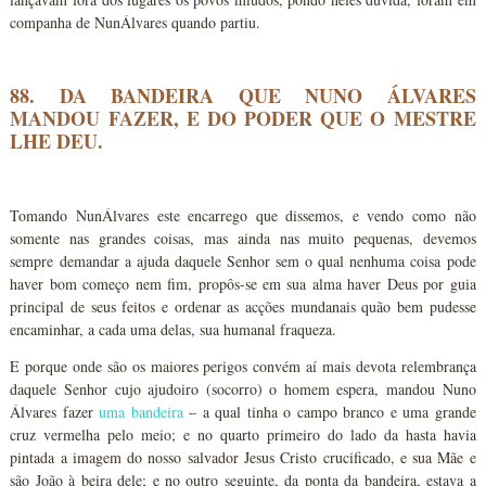
companha de NunÁlvares quando partiu.
88. DA BANDEIRA QUE NUNO ÁLVARES
MANDOU FAZER, E DO PODER QUE O MESTRE
LHE DEU.
Tomando NunÁlvares este encarrego que dissemos, e vendo como não
somente nas grandes coisas, mas ainda nas muito pequenas, devemos
sempre demandar a ajuda daquele Senhor sem o qual nenhuma coisa pode
haver bom começo nem fim, propôs-se em sua alma haver Deus por guia
principal de seus feitos e ordenar as acções mundanais quão bem pudesse
encaminhar, a cada uma delas, sua humanal fraqueza.
E porque onde são os maiores perigos convém aí mais devota relembrança
daquele Senhor cujo ajudoiro (socorro) o homem espera, mandou Nuno
Álvares fazer
uma bandeira
– a qual tinha o campo branco e uma grande
cruz vermelha pelo meio; e no quarto primeiro do lado da hasta havia
pintada a imagem do nosso salvador Jesus Cristo crucificado, e sua Mãe e
são João à beira dele; e no outro seguinte, da ponta da bandeira, estava a