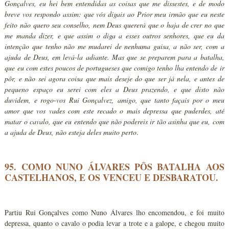
Gonçalves, eu hei bem entendidas as coisas que me dissestes, e de modo
breve vos respondo assim: que vós digais ao Prior meu irmão que eu neste
feito não quero seu conselho, nem Deus quererá que o haja de crer no que
me manda dizer, e que assim o diga a esses outros senhores, que eu da
intenção que tenho não me mudarei de nenhuma guisa, a não ser, com a
ajuda de Deus, em levá-la adiante. Mas que se preparem para a batalha,
que eu com estes poucos de portugueses que comigo tenho lha entendo de ir
pôr, e não sei agora coisa que mais deseje do que ser já nela, e antes de
pequeno espaço eu serei com eles a Deus prazendo, e que disto não
duvidem, e rogo-vos Rui Gonçalvez, amigo, que tanto façais por o meu
amor que vos vades com este recado o mais depressa que puderdes, até
matar o cavalo, que eu entendo que não podereis ir tão asinha que eu, com
a ajuda de Deus, não esteja deles muito perto
.
95. COMO NUNO ÁLVARES PÔS BATALHA AOS
CASTELHANOS, E OS VENCEU E DESBARATOU.
Partiu Rui Gonçalves como Nuno Álvares lho encomendou, e foi muito
depressa, quanto o cavalo o podia levar a trote e a galope, e chegou muito