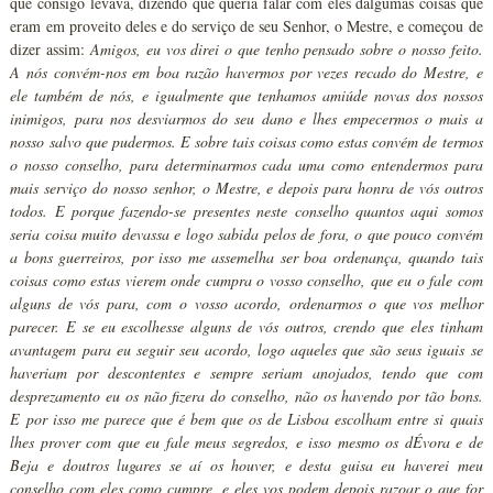
que consigo levava, dizendo que queria falar com eles dalgumas coisas que
eram em proveito deles e do serviço de seu Senhor, o Mestre, e começou de
dizer assim:
Amigos, eu vos direi o que tenho pensado sobre o nosso feito.
A nós convém-nos em boa razão havermos por vezes recado do Mestre, e
ele também de nós, e igualmente que tenhamos amiúde novas dos nossos
inimigos, para nos desviarmos do seu dano e lhes empecermos o mais a
nosso salvo que pudermos. E sobre tais coisas como estas convém de termos
o nosso conselho, para determinarmos cada uma como entendermos para
mais serviço do nosso senhor, o Mestre, e depois para honra de vós outros
todos. E porque fazendo-se presentes neste conselho quantos aqui somos
seria coisa muito devassa e logo sabida pelos de fora, o que pouco convém
a bons guerreiros, por isso me assemelha ser boa ordenança, quando tais
coisas como estas vierem onde cumpra o vosso conselho, que eu o fale com
alguns de vós para, com o vosso acordo, ordenarmos o que vos melhor
parecer. E se eu escolhesse alguns de vós outros, crendo que eles tinham
avantagem para eu seguir seu acordo, logo aqueles que são seus iguais se
haveriam por descontentes e sempre seriam anojados, tendo que com
desprezamento eu os não fizera do conselho, não os havendo por tão bons.
E por isso me parece que é bem que os de Lisboa escolham entre si quais
lhes prover com que eu fale meus segredos, e isso mesmo os dÉvora e de
Beja e doutros lugares se aí os houver, e desta guisa eu haverei meu
conselho com eles como cumpre, e eles vos podem depois razoar o que for