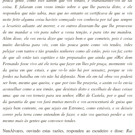
pouca gente, como eles sabem que vós tendes, e trabalhardes-vos de tal
coisa. E falaram com vosso irmão sobre o que lhe parecia disto, e ele
respondeu que não sabia, mas que no entanto os certificava de que se vós
neste feito alguma coisa havíeis começado vos conhecia por tal que sempre
a levaríeis adiante até morrer, e os outros disseram-lhe que lhe prouvesse
de me mandar a vós para saber a vossa tenção, e para isto me mandou.
Além disso, ele vos envia dizer que vejais bem o que cometeis, pois é coisa
muito duvidosa para vós, com tão pouca gente como vós tendes, irdes
pelejar com tantos e tão grandes senhores como ali estão, pois vos faz certo
de que ali estão tais capitães e tão preparados que ainda que elRei dom
Fernando fosse vivo até ele teria que fazer em lhes pôr praça, mormente vós
da guisa em que estais, e que vo-lo não há por sensatez, porque se vós
fordes na batalha em vós não há defensão. Nem ele em tal obra vos poderá
ser bom, mesmo que queira, e que por isso lhe prazeria, e assim vo-lo envia
aconselhar como a seu irmão, que desistais disto e escolhais de duas coisas
uma: que ou vos torneis para seu senhor, elRei de Castela, por o qual vos
dá garantia de que vos fará muitas mercês e vos acrescentará de guisa que
sejais bem contente, ou que sejais em Estremoz, como estáveis, e os deixeis
correr pela terra como entendem de fazer, e não vos queirais perder a vós
mesmo mais às gentes que convosco tendes
.
NunÁlvares, ouvindo estas razões, respondeu ao escudeiro e disse:
Rui