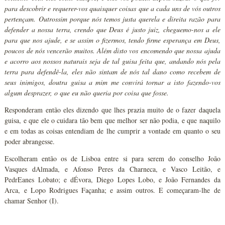
para descobrir e requerer-vos quaisquer coisas que a cada uns de vós outros
pertençam. Outrossim porque nós temos justa querela e direita razão para
defender a nossa terra, crendo que Deus é justo juiz, cheguemo-nos a ele
para que nos ajude, e se assim o fizermos, tendo firme esperança em Deus,
poucos de nós vencerão muitos. Além disto vos encomendo que nossa ajuda
e acorro aos nossos naturais seja de tal guisa feita que, andando nós pela
terra para defendê-la, eles não sintam de nós tal dano como recebem de
seus inimigos, doutra guisa a mim me convirá tornar a isto fazendo-vos
algum desprazer, o que eu não queria por coisa que fosse.
Responderam então eles dizendo que lhes prazia muito de o fazer daquela
guisa, e que ele o cuidara tão bem que melhor ser não podia, e que naquilo
e em todas as coisas entendiam de lhe cumprir a vontade em quanto o seu
poder abrangesse.
Escolheram então os de Lisboa entre si para serem do conselho João
Vasques dAlmada, e Afonso Peres da Charneca, e Vasco Leitão, e
PedrEanes Lobato; e dÉvora, Diego Lopes Lobo, e João Fernandes da
Arca, e Lopo Rodrigues Façanha; e assim outros. E começaram-lhe de
chamar Senhor (I).