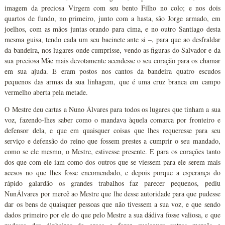
imagem da preciosa Virgem com seu bento Filho no colo; e nos dois
quartos de fundo, no primeiro, junto com a hasta, são Jorge armado, em
joelhos, com as mãos juntas orando para cima, e no outro Santiago desta
mesma guisa, tendo cada um seu bacinete ante si –, para que ao desfraldar
da bandeira, nos lugares onde cumprisse, vendo as figuras do Salvador e da
sua preciosa Mãe mais devotamente acendesse o seu coração para os chamar
em sua ajuda. E eram postos nos cantos da bandeira quatro escudos
pequenos das armas da sua linhagem, que é uma cruz branca em campo
vermelho aberta pela metade.
O Mestre deu cartas a Nuno Álvares para todos os lugares que tinham a sua
voz, fazendo-lhes saber como o mandava àquela comarca por fronteiro e
defensor dela, e que em quaisquer coisas que lhes requeresse para seu
serviço e defensão do reino que fossem prestes a cumprir o seu mandado,
como se ele mesmo, o Mestre, estivesse presente. E para os corações tanto
dos que com ele iam como dos outros que se viessem para ele serem mais
acesos no que lhes fosse encomendado, e depois porque a esperança do
rápido galardão os grandes trabalhos faz parecer pequenos, pediu
NunÁlvares por mercê ao Mestre que lhe desse autoridade para que pudesse
dar os bens de quaisquer pessoas que não tivessem a sua voz, e que sendo
dados primeiro por ele do que pelo Mestre a sua dádiva fosse valiosa, e que