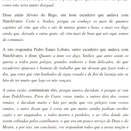
como esta seria muito desigual
.
Disse então Álvoro do Rego, um bom escudeiro que andava com
NunÁlvares:
Certo é, Senhor, porque eu conheço os mais de quantos
capitães ali vêm, que eles o são de muitas gentes e boas, e mais vos digo
ainda que, deixada a outra gente, ali vêm mais de bons que nós aqui somos
de comunais
.
A isto respondeu Pedro Eanes Lobato, outro escudeiro que andava com
NunÁlvares, e disse:
Quanto a mim vos digo, Senhor, que antes assim os
queria a todos para pelejar, grandes senhores e bem delicados, do que
escudeiros afanosos e homens de trabalho que me dessem que fazer todo o
dia, que estes que vêm banhados de água rosada e de flor de laranja não se
hão-de ter muito que logo os não vençais.
A outra razão
, continuaram eles,
porque muitos duvidam, é porque aí vem
dom PedrÁlvares, Prior do Crato, vosso irmão, e outros dois dos vossos
irmãos, e duvidam muito e hão por mofa que vós pelejeis com vossos
irmãos, e antes dizem que é coisa em que muito asinha podiam receber
cajão e ser enganados, e todos mortos e perdidos, e as vilas donde são
serem cobradas pelos castelhanos, o que era em pouco serviço de Deus e do
Mestre, e por isso, em conclusão, vos respondem todos que a nossa tenção é