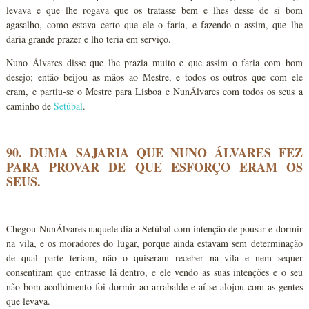
levava e que lhe rogava que os tratasse bem e lhes desse de si bom
agasalho, como estava certo que ele o faria, e fazendo-o assim, que lhe
daria grande prazer e lho teria em serviço.
Nuno Álvares disse que lhe prazia muito e que assim o faria com bom
desejo; então beijou as mãos ao Mestre, e todos os outros que com ele
eram, e partiu-se o Mestre para Lisboa e NunÁlvares com todos os seus a
caminho de
Setúbal
.
90. DUMA SAJARIA QUE NUNO ÁLVARES FEZ
PARA PROVAR DE QUE ESFORÇO ERAM OS
SEUS.
Chegou NunÁlvares naquele dia a Setúbal com intenção de pousar e dormir
na vila, e os moradores do lugar, porque ainda estavam sem determinação
de qual parte teriam, não o quiseram receber na vila e nem sequer
consentiram que entrasse lá dentro, e ele vendo as suas intenções e o seu
não bom acolhimento foi dormir ao arrabalde e aí se alojou com as gentes
que levava.