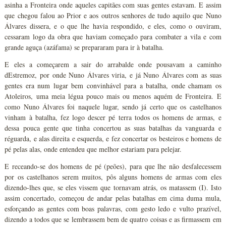
asinha a Fronteira onde aqueles capitães com suas gentes estavam. E assim
que chegou falou ao Prior e aos outros senhores de tudo aquilo que Nuno
Álvares dissera, e o que lhe havia respondido, e eles, como o ouviram,
cessaram logo da obra que haviam começado para combater a vila e com
grande aguça (azáfama) se prepararam para ir à batalha.
E eles a começarem a sair do arrabalde onde pousavam a caminho
dEstremoz, por onde Nuno Álvares viria, e já Nuno Álvares com as suas
gentes era num lugar bem convinhável para a batalha, onde chamam os
Atoleiros, uma meia légua pouco mais ou menos aquém de Fronteira. E
como Nuno Álvares foi naquele lugar, sendo já certo que os castelhanos
vinham à batalha, fez logo descer pé terra todos os homens de armas, e
dessa pouca gente que tinha concertou as suas batalhas da vanguarda e
réguarda, e alas direita e esquerda, e fez concertar os besteiros e homens de
pé pelas alas, onde entendeu que melhor estariam para pelejar.
E receando-se dos homens de pé (peões), para que lhe não desfalecessem
por os castelhanos serem muitos, pôs alguns homens de armas com eles
dizendo-lhes que, se eles vissem que tornavam atrás, os matassem (I). Isto
assim concertado, começou de andar pelas batalhas em cima duma mula,
esforçando as gentes com boas palavras, com gesto ledo e vulto prazível,
dizendo a todos que se lembrassem bem de quatro coisas e as firmassem em