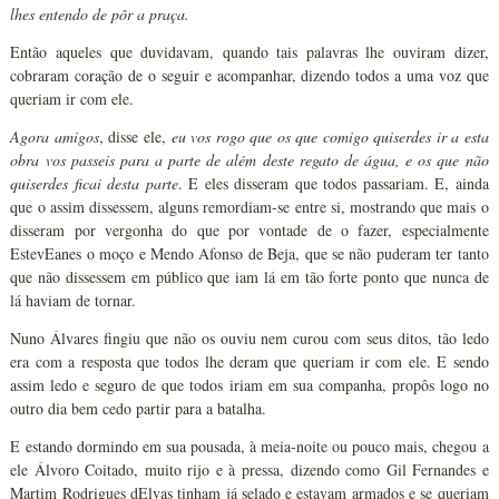
lhes entendo de pôr a praça.
Então aqueles que duvidavam, quando tais palavras lhe ouviram dizer,
cobraram coração de o seguir e acompanhar, dizendo todos a uma voz que
queriam ir com ele.
Agora amigos
, disse ele,
eu vos rogo que os que comigo quiserdes ir a esta
obra vos passeis para a parte de além deste regato de água, e os que não
quiserdes ficai desta parte
. E eles disseram que todos passariam. E, ainda
que o assim dissessem, alguns remordiam-se entre si, mostrando que mais o
disseram por vergonha do que por vontade de o fazer, especialmente
EstevEanes o moço e Mendo Afonso de Beja, que se não puderam ter tanto
que não dissessem em público que iam lá em tão forte ponto que nunca de
lá haviam de tornar.
Nuno Álvares fingiu que não os ouviu nem curou com seus ditos, tão ledo
era com a resposta que todos lhe deram que queriam ir com ele. E sendo
assim ledo e seguro de que todos iriam em sua companha, propôs logo no
outro dia bem cedo partir para a batalha.
E estando dormindo em sua pousada, à meia-noite ou pouco mais, chegou a
ele Álvoro Coitado, muito rijo e à pressa, dizendo como Gil Fernandes e
Martim Rodrigues dElvas tinham já selado e estavam armados e se queriam