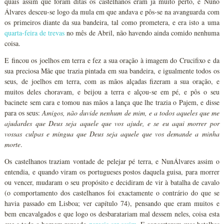
quais assim que foram ditas os castelhanos eram já muito perto, e Nuno
Álvares desceu-se logo da mula em que andava e pôs-se na avanguarda com
os primeiros diante da sua bandeira, tal como prometera, e era isto a uma
quarta-feira de trevas
no mês de Abril, não havendo ainda comido nenhuma
coisa.
E fincou os joelhos em terra e fez a sua oração à imagem do Crucifixo e da
sua preciosa Mãe que trazia pintada em sua bandeira, e igualmente todos os
seus, de joelhos em terra, com as mãos alçadas fizeram a sua oração, e
muitos deles choravam, e beijou a terra e alçou-se em pé, e pôs o seu
bacinete sem cara e tomou nas mãos a lança que lhe trazia o Pajem, e disse
para os seus:
Amigos, não duvide nenhum de mim, e a todos aqueles que me
ajudardes que Deus seja aquele que vos ajude, e se eu aqui morrer por
vossas culpas e míngua que Deus seja aquele que vos demande a minha
morte
.
Os castelhanos traziam vontade de pelejar pé terra, e NunÁlvares assim o
entendia, e quando viram os portugueses postos daquela guisa, para morrer
ou vencer, mudaram o seu propósito e decidiram de vir à batalha de cavalo
(o comportamento dos castelhanos foi exactamente o contrário do que se
havia passado em Lisboa; ver capítulo 74), pensando que eram muitos e
bem encavalgados e que logo os desbaratariam mal dessem neles, coisa esta