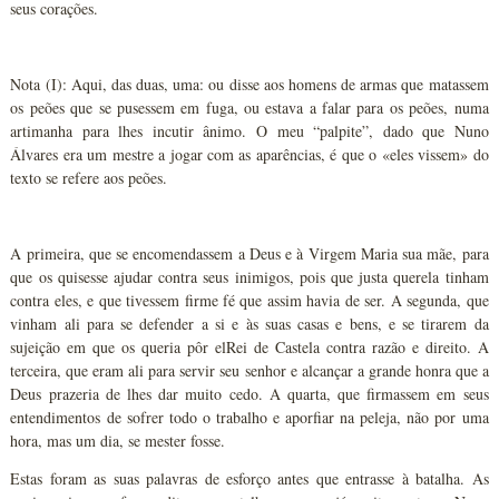
seus corações.
Nota (I): Aqui, das duas, uma: ou disse aos homens de armas que matassem
os peões que se pusessem em fuga, ou estava a falar para os peões, numa
artimanha para lhes incutir ânimo. O meu “palpite”, dado que Nuno
Álvares era um mestre a jogar com as aparências, é que o «eles vissem» do
texto se refere aos peões.
A primeira, que se encomendassem a Deus e à Virgem Maria sua mãe, para
que os quisesse ajudar contra seus inimigos, pois que justa querela tinham
contra eles, e que tivessem firme fé que assim havia de ser. A segunda, que
vinham ali para se defender a si e às suas casas e bens, e se tirarem da
sujeição em que os queria pôr elRei de Castela contra razão e direito. A
terceira, que eram ali para servir seu senhor e alcançar a grande honra que a
Deus prazeria de lhes dar muito cedo. A quarta, que firmassem em seus
entendimentos de sofrer todo o trabalho e aporfiar na peleja, não por uma
hora, mas um dia, se mester fosse.
Estas foram as suas palavras de esforço antes que entrasse à batalha. As