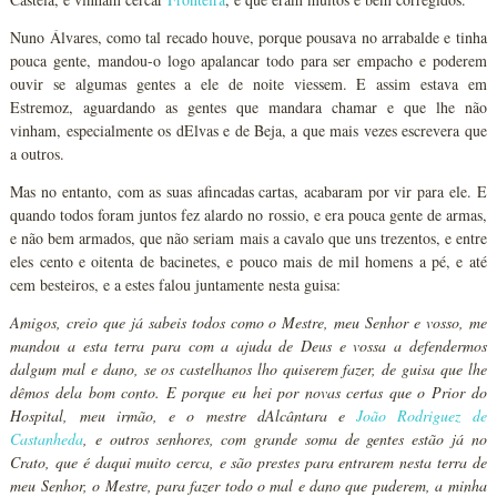
Nuno Álvares, como tal recado houve, porque pousava no arrabalde e tinha
pouca gente, mandou-o logo apalancar todo para ser empacho e poderem
ouvir se algumas gentes a ele de noite viessem. E assim estava em
Estremoz, aguardando as gentes que mandara chamar e que lhe não
vinham, especialmente os dElvas e de Beja, a que mais vezes escrevera que
a outros.
Mas no entanto, com as suas afincadas cartas, acabaram por vir para ele. E
quando todos foram juntos fez alardo no rossio, e era pouca gente de armas,
e não bem armados, que não seriam mais a cavalo que uns trezentos, e entre
eles cento e oitenta de bacinetes, e pouco mais de mil homens a pé, e até
cem besteiros, e a estes falou juntamente nesta guisa:
Amigos, creio que já sabeis todos como o Mestre, meu Senhor e vosso, me
mandou a esta terra para com a ajuda de Deus e vossa a defendermos
dalgum mal e dano, se os castelhanos lho quiserem fazer, de guisa que lhe
dêmos dela bom conto. E porque eu hei por novas certas que o Prior do
Hospital, meu irmão, e o mestre dAlcântara e
João Rodriguez de
Castanheda
, e outros senhores, com grande soma de gentes estão já no
Crato, que é daqui muito cerca, e são prestes para entrarem nesta terra de
meu Senhor, o Mestre, para fazer todo o mal e dano que puderem, a minha