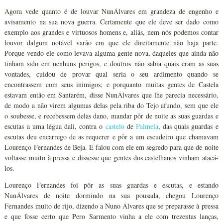
Agora vede quanto é de louvar NunÁlvares em grandeza de engenho e
avisamento na sua nova guerra. Certamente que ele deve ser dado como
exemplo aos grandes e virtuosos homens e, aliás, nem nós podemos contar
louvor dalgum notável varão em que ele direitamente não haja parte.
Porque vendo ele como levava alguma gente nova, daqueles que ainda não
tinham sido em nenhuns perigos, e doutros não sabia quais eram as suas
vontades, cuidou de provar qual seria o seu ardimento quando se
encontrassem com seus inimigos; e porquanto muitas gentes de Castela
estavam então em Santarém, disse NunÁlvares que lhe parecia necessário,
de modo a não virem algumas delas pela riba do Tejo afundo, sem que ele
o soubesse, e recebessem delas dano, mandar pôr de noite as suas guardas e
escutas a uma légua dali, contra o
castelo
de
Palmela
, das quais guardas e
escutas deu encarrego de as requerer e pôr a um escudeiro que chamavam
Lourenço Fernandes de Beja. E falou com ele em segredo para que de noite
voltasse muito à pressa e dissesse que gentes dos castelhanos vinham atacá-
los.
Lourenço Fernandes foi pôr as suas guardas e escutas, e estando
NunÁlvares de noite dormindo na sua pousada, chegou Lourenço
Fernandes muito de rijo, dizendo a Nuno Álvares que se preparasse à pressa
e que fosse certo que Pero Sarmento vinha a ele com trezentas lanças,