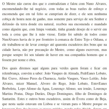
O Mestre não curou dos que o contradiziam e falou com Nuno Álvares,
encomendando-lhe tal negócio, com todas as boas razões de esforço e
encomenda que em tal feito se cumpriam de dizer, e ele sem nenhuma
cobiça de honra nem de ganho, mas somente para serviço de seu Senhor e
defensão da terra donde era natural, recebeu sua encomenda e mandado
como alguém que, com limpa vontade, tinha grande desejo de o servir em
toda a coisa que lhe à mão viesse. Então foi sabido de todos como
NunÁlvares havia de ir por fronteiro à comarca de Entre Tejo e Odiana, e
ele trabalhou-se de levar consigo até quarenta escudeiros dos bons que na
cidade havia, não por precaução do Mestre, como alguns escrevem, mas
porque sempre foi seu talante de haver em sua companhia homens que o
fossem por nome e obra.
Dos quais diremos aqui alguns para verdes quem foram e ficar em
relembrança, convém a saber: João Vasques de Almada, PedrEanes Lobato,
Rui Cravo, Afonso Peres da Charneca, Antão Vasques, Vasco Leitão, João
Álvares, micer Manuel, Álvoro do Rego, João Lobato, EstevEanes
Borboleta, Lopo Afonso da Água, Lourenço Afonso, seu irmão, Lourenço
Martins Pratas, Diego Durães, Diego Domingues, filho de Domingos de
Santarém. Estes e outros bons escudeiros, assim de Évora como de Beja,
que nesta sazão estavam em Lisboa e se vieram para o Mestre porque os
lançavam fora dos lugares os povos miúdos, pondo neles dúvida, foram em