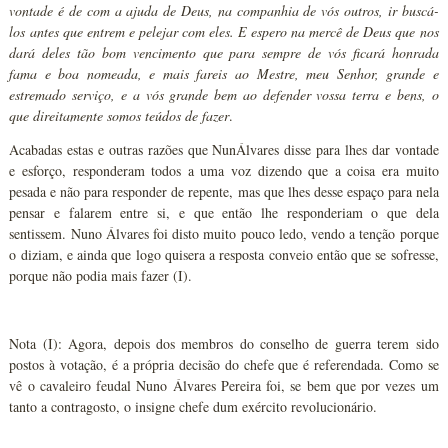
vontade é de com a ajuda de Deus, na companhia de vós outros, ir buscá-
los antes que entrem e pelejar com eles. E espero na mercê de Deus que nos
dará deles tão bom vencimento que para sempre de vós ficará honrada
fama e boa nomeada, e mais fareis ao Mestre, meu Senhor, grande e
estremado serviço, e a vós grande bem ao defender vossa terra e bens, o
que direitamente somos teúdos de fazer
.
Acabadas estas e outras razões que NunÁlvares disse para lhes dar vontade
e esforço, responderam todos a uma voz dizendo que a coisa era muito
pesada e não para responder de repente, mas que lhes desse espaço para nela
pensar e falarem entre si, e que então lhe responderiam o que dela
sentissem. Nuno Álvares foi disto muito pouco ledo, vendo a tenção porque
o diziam, e ainda que logo quisera a resposta conveio então que se sofresse,
porque não podia mais fazer (I).
Nota (I): Agora, depois dos membros do conselho de guerra terem sido
postos à votação, é a própria decisão do chefe que é referendada. Como se
vê o cavaleiro feudal Nuno Álvares Pereira foi, se bem que por vezes um
tanto a contragosto, o insigne chefe dum exército revolucionário.