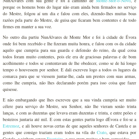
NunÁlvares com sua gente e foi a caminho de
Monte-Mor-o-Novo
, e
porque os homens bons do lugar não eram ainda bem firmados no serviço
do Mestre, folgou aí um dia e falou com eles, dizendo-lhes muitas boas
razões pela parte do Mestre, de guisa que ficaram bem contentes e de todo
firmes em manter a sua voz.
No outro dia partiu NunÁlvares de Monte Mor e foi à cidade de Évora
onde foi bem recebido e lhe fizeram muita honra, e falou com os da cidade
aquilo que cumpria para sua guarda e defensão do reino, da qual coisa
todos foram muito contentes, pois ele era de graciosas palavras e de bom
acolhimento e todos se contentavam de lhe obedecer, como se de há longo
tempo o houvessem por senhor. E dali escreveu logo a todos os lugares da
comarca para que se viessem juntar-lhe, cada um prestes com suas armas,
como lhe cumpria, não lhes declarando porém para isso coisa que fazer
quisesse.
E não embargando que lhes escreveu que a sua vinda cumpria ser muito
célere para serviço do Mestre, seu Senhor, não lhe vieram senão trinta
lanças, e com as duzentas que levava eram duzentas e trinta, e entre peões e
besteiros juntaria até mil. E com estas gentes partiu logo dÉvora e foi-se a
Estremoz
, e ali houve novas certas de que aqueles senhores de Castela e as
gentes que consigo traziam eram todos na vila do
Crato
, que estava por
Castela, e vinham cercar
Fronteira
, e que eram muitos e bem corregidos.