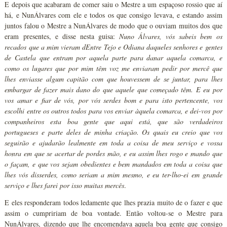
E depois que acabaram de comer saiu o Mestre a um espaçoso rossio que aí
há, e NunÁlvares com ele e todos os que consigo levava, e estando assim
juntos falou o Mestre a NunÁlvares de modo que o ouviam muitos dos que
eram presentes, e disse nesta guisa:
Nuno Álvares, vós sabeis bem os
recados que a mim vieram dEntre Tejo e Odiana daqueles senhores e gentes
de Castela que entram por aquela parte para danar aquela comarca, e
como os lugares que por mim têm voz me enviaram pedir por mercê que
lhes enviasse algum capitão com que houvessem de se juntar, para lhes
embargar de fazer mais dano do que aquele que começado têm. E eu por
vos amar e fiar de vós, por vós serdes bom e para isto pertencente, vos
escolhi entre os outros todos para vos enviar àquela comarca, e dei-vos por
companheiros esta boa gente que aqui está, que são verdadeiros
portugueses e parte deles de minha criação. Os quais eu creio que vos
seguirão e ajudarão lealmente em toda a coisa de meu serviço e vossa
honra em que se acertar de pordes mão, e eu assim lhes rogo e mando que
o façam, e que vos sejam obedientes e bem mandados em toda a coisa que
lhes vós disserdes, como seriam a mim mesmo, e eu ter-lho-ei em grande
serviço e lhes farei por isso muitas mercês
.
E eles responderam todos ledamente que lhes prazia muito de o fazer e que
assim o cumpririam de boa vontade. Então voltou-se o Mestre para
NunÁlvares, dizendo que lhe encomendava aquela boa gente que consigo