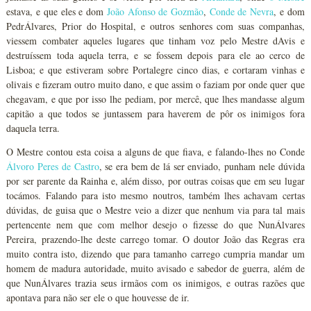
estava, e que eles e dom
João Afonso de Gozmão
,
Conde de Nevra
, e dom
PedrÁlvares, Prior do Hospital, e outros senhores com suas companhas,
viessem combater aqueles lugares que tinham voz pelo Mestre dAvis e
destruíssem toda aquela terra, e se fossem depois para ele ao cerco de
Lisboa; e que estiveram sobre Portalegre cinco dias, e cortaram vinhas e
olivais e fizeram outro muito dano, e que assim o faziam por onde quer que
chegavam, e que por isso lhe pediam, por mercê, que lhes mandasse algum
capitão a que todos se juntassem para haverem de pôr os inimigos fora
daquela terra.
O Mestre contou esta coisa a alguns de que fiava, e falando-lhes no Conde
Álvoro Peres de Castro
, se era bem de lá ser enviado, punham nele dúvida
por ser parente da Rainha e, além disso, por outras coisas que em seu lugar
tocámos. Falando para isto mesmo noutros, também lhes achavam certas
dúvidas, de guisa que o Mestre veio a dizer que nenhum via para tal mais
pertencente nem que com melhor desejo o fizesse do que NunÁlvares
Pereira, prazendo-lhe deste carrego tomar. O doutor João das Regras era
muito contra isto, dizendo que para tamanho carrego cumpria mandar um
homem de madura autoridade, muito avisado e sabedor de guerra, além de
que NunÁlvares trazia seus irmãos com os inimigos, e outras razões que
apontava para não ser ele o que houvesse de ir.