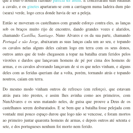
que a todo o homem razoado
parecia ser assim
. E concertaram suas batalhas
a cavalo, e os
ginetes
apartaram-se com a carriagem numa ladeira dum pão
(seara) verde, logo cerca donde havia de ser a peleja.
Então se moveram os castelhanos com grande esforço contra eles, as lanças
sob os braços muito rijo de encontro, dando grandes vozes e alaridos,
chamando
Castilha, Santiago
. Nuno Álvares e os da sua parte, chamando
Portugal e são Jorge
, abaixaram as suas lanças cada um ao seu, e topando
os cavalos nelas alguns deles caíram logo em terra com os seus donos,
outros antes que de todo chegassem a topar na batalha eram feridos pelos
virotões e dardos que lançavam homens de pé por cima dos homens de
armas, e os cavalos alvorando lançavam de si os que neles vinham, e alguns
deles com as feridas queriam dar a volta, porém, tornando atrás e topando
noutros, caíam em terra.
Do mesmo modo vinham outros de refresco (em reforço), que estavam
atrás para isto prestes, e assim lhes avinha como aos primeiros, com
NunÁlvares e os seus matando neles, de guisa que prouve a Deus de os
castelhanos serem desbaratados. E se bem que a batalha fosse pelejada com
vontade mui pouco espaço durou que logo não se vencesse, e foram mortos
ao primeiro juntar quarenta homens de armas, e depois outros até setenta e
sete, e dos portugueses nenhum foi morto nem ferido.