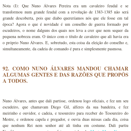
Nota (I): Que Nuno Álvares Pereira era um cavaleiro feudal e se
transformou num grande feudal com a revolução de 1383-1385 não será
grande descoberta, pois que diabo quereríamos nós que ele fosse em tal
época? Agora o que é novidade é um conselho de guerra formado por
escudeiros, o nome dalguns dos quais nos leva a crer que nem sequer da
pequena nobreza eram. O único com o título de cavaleiro que ali havia era
o próprio Nuno Álvares. E, sobretudo, esta coisa da eleição do conselho e,
simultaneamente, da cadeia de comando é pura e simplesmente pasmosa.
92. COMO NUNO ÁLVARES MANDOU CHAMAR
ALGUMAS GENTES E DAS RAZÕES QUE PROPÔS
A TODOS.
Nuno Álvares, antes que dali partisse, ordenou logo oficiais, e fez um seu
escudeiro, que chamavam Diego Gil, alferes da sua bandeira, e fez
meirinho e ouvidor, e cadeia, e tesoureiro para receber do Tesoureiro do
Mestre, e ordenou capela e pregador, e ouvia duas missas cada dia, coisa
que nenhum Rei nem senhor até ali tinha em costume. Dali partiu