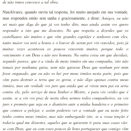
de não irmos convosco a tal obra
.
NunÁlvares, quando ouviu tal resposta, foi muito anojado em sua vontade,
mas respondeu então sem sanha e graciosamente, e disse:
Amigos, eu não
sei mais que diga do que já vos tenho dito, mas ainda assim vos quero
responder a isto que me dissestes. No que respeita a dizerdes que os
castelhanos são muitos e que vêm grandes capitães e senhores com eles,
tanto maior vos será a honra e o louvor de serem por vós vencidos, pois já
muitas vezes aconteceu os poucos vencerem muitos, porque todo o
vencimento é em Deus e não nos homens. Na outra coisa em que duvidais,
segundo parece, que é a vinda de meus irmãos em sua companha, isto não
temais por nenhuma guisa, nem não quisesse Deus que nenhum por mim
fosse enganado, que eu não os hei por meus irmãos nesta parte, pois que
vêm para destruir a terra que os gerou, e não digo apenas contra meus
irmãos, mas em verdade vos juro que ainda que aí viesse meu pai eu seria
contra ele, pelo serviço de meu Senhor o Mestre, e para vós verdes que é
assim, se a vós vos praz de nesta obra sermos todos companheiros, eu vos
juro e prometo que seja eu o dianteiro ante a minha bandeira e o primeiro
que comece a pelejar, e assim podereis ver a vontade que eu neste feito
tenho contra meus irmãos, mas não embargando isto, se a vossa tenção é
todavia qual me dissestes, aqueles que se quiserem ir para suas casas vão-
se com Deus, que eu com esses poucos de bons portugueses que comigo vêm