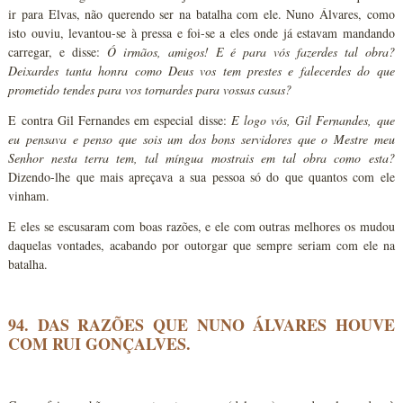
ir para Elvas, não querendo ser na batalha com ele. Nuno Álvares, como
isto ouviu, levantou-se à pressa e foi-se a eles onde já estavam mandando
carregar, e disse:
Ó irmãos, amigos! E é para vós fazerdes tal obra?
Deixardes tanta honra como Deus vos tem prestes e falecerdes do que
prometido tendes para vos tornardes para vossas casas?
E contra Gil Fernandes em especial disse:
E logo vós, Gil Fernandes, que
eu pensava e penso que sois um dos bons servidores que o Mestre meu
Senhor nesta terra tem, tal míngua mostrais em tal obra como esta?
Dizendo-lhe que mais apreçava a sua pessoa só do que quantos com ele
vinham.
E eles se escusaram com boas razões, e ele com outras melhores os mudou
daquelas vontades, acabando por outorgar que sempre seriam com ele na
batalha.
94. DAS RAZÕES QUE NUNO ÁLVARES HOUVE
COM RUI GONÇALVES.