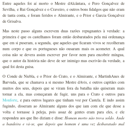
Entre aqueles foi aí morto o Mestre dAlcântara, e Pero Gonçalvez de
Sevilha, e Rui Gonçalvez e o Craveiro, e outros bons fidalgos que não eram
de tanta conta, e foram feridos o Almirante, e o Prior e Garcia Gonçalvez
de Grisalva.
Mas neste passo alguns escrevem duas razões repugnantes à verdade: a
primeira é que os castelhanos foram então desbaratados pela má ordenança
que em si puseram, a segunda, que aqueles que ficaram vivos se recolheram
num corpo e que os portugueses não ousaram mais os acometer. A qual
coisa não se devera assim escrever por favor nem para encobrir míngua,
que o autor da história não deve de ser inimigo mas escrivão da verdade, a
qual foi desta guisa.
O Conde de Niebla, e o Prior do Crato, e o Almirante, e MartinhAnes de
Barvuda, que se chamava a si mesmo Mestre dAvis, e outros capitães com
muitos dos seus, depois que se viram fora da batalha não quiseram mais
tornar a ela, mas começaram de fugir, uns para o Crato e outros para
Monforte
, e para outros lugares que tinham voz por Castela. E indo assim
fugindo, disseram ao Almirante alguns dos que iam com ele que desse a
volta e tornasse à peleja, pois assaz de gentes eram para eles, e ele
respondeu aos que lho diziam e disse:
Homem morto não trova soldo. Ande
a bandeira e vá-se, que depois que homem é uma vez desbaratado mal