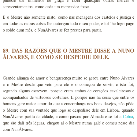
pudesse dar dinheiros de graça e fazer quaisquer outras mercês e
acrescentamentos, como cada um merecedor fosse.
E o Mestre não somente nisto, como nas menagens dos castelos e justiça e
em todas as outras coisas lhe outorgou todo o seu poder, e foi-lhe logo pago
o soldo dum mês, e NunÁlvares se fez prestes para partir.
89. DAS RAZÕES QUE O MESTRE DISSE A NUNO
ÁLVARES, E COMO SE DESPEDIU DELE.
Grande aliança de amor e benquerença muito se gerou entre Nuno Álvares
e o Mestre desde que veio para ele e o começou de servir, e isto foi,
segundo alguns escrevem, porque eram ambos de corações cavaleirosos e
acompanhados de virtuosos costumes. E porque não há coisa que entre os
homens gere maior amor do que a concordança nos bons desejos, não pôde
o Mestre com sua vontade que logo se despedisse dele em Lisboa, quando
NunÁlvares partiu da cidade, e como passou por Almada e se foi a
Coina
,
que são dali três léguas, chegou aí o Mestre numa galé e comeu nesse dia
com NunÁlvares.