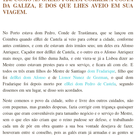
DA GALIZA, E DOS QUE LHES AVEIO EM SUA
VIAGEM.
No Porto estava dom Pedro, Conde de Trastâmara, que se lançou em
Coimbra quando elRei de Castela aí veio para cobrar a cidade, conforme
antes contámos, e com ele estavam dois irmãos seus; um deles era Afonso
Anriquez, Caçador mor delRei de Castela, e o outro era o Afonso Anriquez
mais moço, que foi filho duma Judia, e este viera-se já a Lisboa dizer ao
Mestre como estavam prestes para o seu serviço, e ficara ali com ele. E
todos os três eram filhos do Mestre de Santiago
dom Fradarique
, filho que
foi
delRei dom Afonso
e de
Lionor Nunez de Gozman
, o qual dom
Fradarique foi depois morto por
elRei dom Pedro de Castela
, segundo
dissemos em seu lugar, se disso sois acordados.
Neste comenos o povo da cidade, solto e livre dos outros cuidados, não
com pequenas, mas grandes despesas, fazia corrigir com trigança quaisquer
coisas que eram convenháveis para tamanho negócio e o serviço do Mestre,
sem o que eles não criam que o reino pudesse ser defeso, e trabalhando
cada um de pôr em obra quanto a sua boa vontade desejava de fazer,
houveram entre si conselho, pois as galés eram já armadas e as gentes se