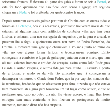
seiscentos francos. E ficaram ali parte das galés e foram-se seis a
Ferrol
, e
este foi todo queimado que não ficou dele senão a igreja; em seguida
chegaram a
Neda
, e foi preiteada por quatrocentos francos.
Depois tornaram estas seis galés e partiram da Crunha com as outras todas e
foram-se a
Betanços
, boa vila acastelada, porquanto houveram novas de que
estavam aí algumas naus com artifícios de combater vilas que iam para
Lisboa, e acharam uma nau carregada de engenhos que ia para o arraial, e
puseram-lhe o fogo, e queimaram outra nau nova de Pedro Ferrenho, da
Crunha, e tomaram uma galé que chamavam a Volanda junto ao muro da
vila, no que alguns foram feridos, e trouxeram-na consigo. Então
começaram a combater o lugar de guisa que juntaram com o muro, que iam
ali mui valentes homens e ardidos de coração, assim como João Rodrigues
Guarda e Antão Vasques, e outros fidalgos para muito. E estando a ponto
de a tomar, e sendo os da vila tão afincados que já começavam a
desamparar os muros, o Conde dom Pedro, que ia por capitão, mandou dar
às trombetas, bradando que se afastassem para fora, dizendo que não estava
bem morrerem ali alguns para tomarem um tal lugar como aquele, e que se
preiteasse que, caso no outro dia não lhe viesse acorro, o lugar lhes fosse
entregue sem mais contenda; e isto fizeram os portugueses de muito
mamente, tomando disto não boa suspeita.