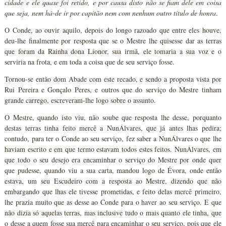
cidade e ele quase foi retido, e por causa disto não se fiam dele em coisa
que seja, nem há-de ir por capitão nem com nenhum outro título de honra
.
O Conde, ao ouvir aquilo, depois do longo razoado que entre eles houve,
deu-lhe finalmente por resposta que se o Mestre lhe quisesse dar as terras
que foram da Rainha dona Lionor, sua irmã, ele tomaria a sua voz e o
serviria na frota, e em toda a coisa que de seu serviço fosse.
Tornou-se então dom Abade com este recado, e sendo a proposta vista por
Rui Pereira e Gonçalo Peres, e outros que do serviço do Mestre tinham
grande carrego, escreveram-lhe logo sobre o assunto.
O Mestre, quando isto viu, não soube que resposta lhe desse, porquanto
destas terras tinha feito mercê a NunÁlvares, que já antes lhas pedira;
contudo, para ter o Conde ao seu serviço, fez saber a NunÁlvares o que lhe
haviam escrito e em que termo estavam todos estes feitos. NunÁlvares, em
que todo o seu desejo era encaminhar o serviço do Mestre por onde quer
que pudesse, quando viu a sua carta, mandou logo de Évora, onde então
estava, um seu Escudeiro com a resposta ao Mestre, dizendo que não
embargando que lhas ele tivesse prometidas, e feito delas mercê primeiro,
lhe prazia muito que as desse ao Conde para o haver ao seu serviço. E que
não dizia só aquelas terras, mas inclusive tudo o mais quanto ele tinha, que
o desse a quem fosse sua mercê para encaminhar o seu serviço, pois que ele