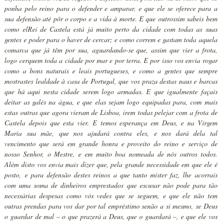
ponha pelo reino para o defender e amparar, e que ele se oferece para a
sua defensão até pôr o corpo e a vida à morte. E que outrossim sabeis bem
como elRei de Castela está já muito perto da cidade com todas as suas
gentes e poder para o haver de cercar; e como correm e gastam toda aquela
comarca que já têm por sua, aguardando-se que, assim que vier a frota,
logo cerquem toda a cidade por mar e por terra. E por isso vos envia rogar
como a bons naturais e leais portugueses, e como a gentes que sempre
mostrastes lealdade à casa de Portugal, que vos praza destas naus e barcas
que há aqui nesta cidade serem logo armadas. E que igualmente façais
deitar as galés na água, e que elas sejam logo equipadas para, com mais
estas outras que agora vieram de Lisboa, irem todas pelejar com a frota de
Castela depois que esta vier. E temos esperança em Deus, e na Virgem
Maria sua mãe, que nos ajudará contra eles, e nos dará dela tal
vencimento que será em grande honra e proveito do reino e serviço de
nosso Senhor, o Mestre, e em muito boa nomeada de nós outros todos.
Além disto vos envia mais dizer que, pela grande necessidade em que ele é
posto, e para defensão destes reinos a que tanto mister faz, lhe acorrais
com uma soma de dinheiros emprestados que escusar não pode para tão
necessárias despesas como vós vedes que se seguem, e que ele não tem
outras prendas para vos dar por tal empréstimo senão a si mesmo, se Deus
o guardar de mal – o que prazerá a Deus, que o guardará –, e que ele vos