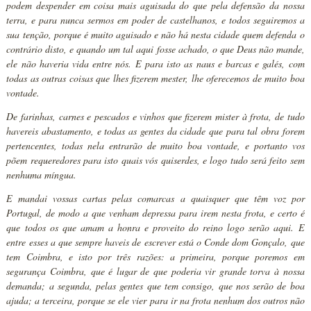
podem despender em coisa mais aguisada do que pela defensão da nossa
terra, e para nunca sermos em poder de castelhanos, e todos seguiremos a
sua tenção, porque é muito aguisado e não há nesta cidade quem defenda o
contrário disto, e quando um tal aqui fosse achado, o que Deus não mande,
ele não haveria vida entre nós. E para isto as naus e barcas e galés, com
todas as outras coisas que lhes fizerem mester, lhe oferecemos de muito boa
vontade.
De farinhas, carnes e pescados e vinhos que fizerem mister à frota, de tudo
havereis abastamento, e todas as gentes da cidade que para tal obra forem
pertencentes, todas nela entrarão de muito boa vontade, e portanto vos
põem requeredores para isto quais vós quiserdes, e logo tudo será feito sem
nenhuma míngua.
E mandai vossas cartas pelas comarcas a quaisquer que têm voz por
Portugal, de modo a que venham depressa para irem nesta frota, e certo é
que todos os que amam a honra e proveito do reino logo serão aqui. E
entre esses a que sempre haveis de escrever está o Conde dom Gonçalo, que
tem Coimbra, e isto por três razões: a primeira, porque poremos em
segurança Coimbra, que é lugar de que poderia vir grande torva à nossa
demanda; a segunda, pelas gentes que tem consigo, que nos serão de boa
ajuda; a terceira, porque se ele vier para ir na frota nenhum dos outros não