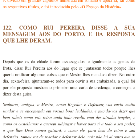
A divisão em grandes capítulos numerada em romano é apócrifa, tal como
os respectivos títulos, e foi introduzida pelo «O Espaço da História».
122. COMO RUI PEREIRA DISSE A SUA
MENSAGEM AOS DO PORTO, E DA RESPOSTA
QUE LHE DERAM.
Depois que os da cidade foram assossegados, e igualmente as gentes da
frota, disse Rui Pereira aos do lugar que se juntassem todos porque lhes
queria notificar algumas coisas que o Mestre lhes mandava dizer. No outro
dia, sexta-feira, ajuntaram-se todos para ouvir a sua embaixada, a qual foi
por ele proposta mostrando primeiro uma carta de credença, e começou a
dizer desta guisa:
Senhores, amigos, o Mestre, nosso Regedor e Defensor, vos envia muito
saudar e se encomenda em vossas boas lealdades, e manda-vos dizer que
bem sabeis como este reino anda todo revolto com desvairadas tenções, e
como os castelhanos o querem subjugar e haver para si a todo o seu poder,
o que lhes Deus nunca guisará, e como ele, para bem do reino e sua
defensão, tomou voz de regedor e defensor dele, pois não há aí outro que se