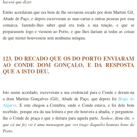
haverá que dizer
.
Então acordaram que era bem de lhe enviarem recado por dom Martim Gil,
Abade de Paço, e depois escreveram as suas cartas a outras pessoas por essa
comarca, fazendo-lhes saber qual era toda a sua tenção, e que se
preparassem logo e viessem ao Porto, e que lhes dariam aí todas as coisas
de que mister houvessem sem nenhuma míngua.
123. DO RECADO QUE OS DO PORTO ENVIARAM
AO CONDE DOM GONÇALO, E DA RESPOSTA
QUE A ISTO DEU.
Isto assim acordado, escreveram a sua credencial para o Conde e deram-na
a dom Martim Gonçalves (Gil), Abade de Paço, que depois foi
Bispo do
Algarve
. E este chegou a Coimbra, onde o Conde estava, e foi dele bem
recebido, porque era da sua feitura e por ele houvera a abadia, e perguntou-
lhe o Conde de praça o que o deitara para aquela parte.
Senhor
, disse ele,
o
que cá me fez vir é uma mensagem que vos trago daqueles homens bons do
Porto
.