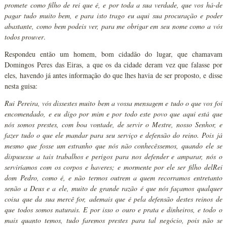
promete como filho de rei que é, e por toda a sua verdade, que vos há-de
pagar tudo muito bem, e para isto trago eu aqui sua procuração e poder
abastante, como bem podeis ver, para me obrigar em seu nome como a vós
todos prouver
.
Respondeu então um homem, bom cidadão do lugar, que chamavam
Domingos Peres das Eiras, a que os da cidade deram vez que falasse por
eles, havendo já antes informação do que lhes havia de ser proposto, e disse
nesta guisa:
Rui Pereira, vós dissestes muito bem a vossa mensagem e tudo o que vos foi
encomendado, e eu digo por mim e por todo este povo que aqui está que
nós somos prestes, com boa vontade, de servir o Mestre, nosso Senhor, e
fazer tudo o que ele mandar para seu serviço e defensão do reino. Pois já
mesmo que fosse um estranho que nós não conhecêssemos, quando ele se
dispusesse a tais trabalhos e perigos para nos defender e amparar, nós o
serviríamos com os corpos e haveres; e mormente por ele ser filho delRei
dom Pedro, como é, e não termos outrem a quem recorramos entretanto
senão a Deus e a ele, muito de grande razão é que nós façamos qualquer
coisa que da sua mercê for, ademais que é pela defensão destes reinos de
que todos somos naturais. E por isso o ouro e prata e dinheiros, e todo o
mais quanto temos, tudo faremos prestes para tal negócio, pois não se