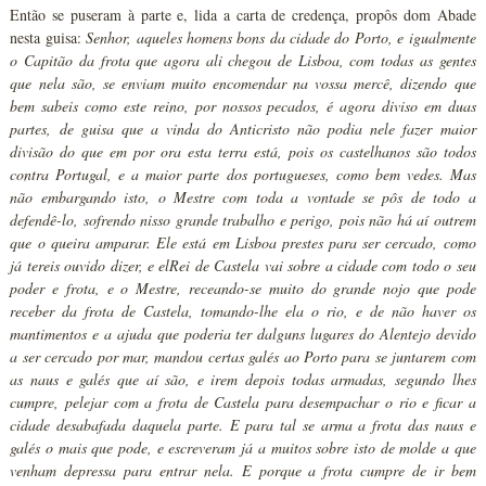
Então se puseram à parte e, lida a carta de credença, propôs dom Abade
nesta guisa:
Senhor, aqueles homens bons da cidade do Porto, e igualmente
o Capitão da frota que agora ali chegou de Lisboa, com todas as gentes
que nela são, se enviam muito encomendar na vossa mercê, dizendo que
bem sabeis como este reino, por nossos pecados, é agora diviso em duas
partes, de guisa que a vinda do Anticristo não podia nele fazer maior
divisão do que em por ora esta terra está, pois os castelhanos são todos
contra Portugal, e a maior parte dos portugueses, como bem vedes. Mas
não embargando isto, o Mestre com toda a vontade se pôs de todo a
defendê-lo, sofrendo nisso grande trabalho e perigo, pois não há aí outrem
que o queira amparar. Ele está em Lisboa prestes para ser cercado, como
já tereis ouvido dizer, e elRei de Castela vai sobre a cidade com todo o seu
poder e frota, e o Mestre, receando-se muito do grande nojo que pode
receber da frota de Castela, tomando-lhe ela o rio, e de não haver os
mantimentos e a ajuda que poderia ter dalguns lugares do Alentejo devido
a ser cercado por mar, mandou certas galés ao Porto para se juntarem com
as naus e galés que aí são, e irem depois todas armadas, segundo lhes
cumpre, pelejar com a frota de Castela para desempachar o rio e ficar a
cidade desabafada daquela parte. E para tal se arma a frota das naus e
galés o mais que pode, e escreveram já a muitos sobre isto de molde a que
venham depressa para entrar nela. E porque a frota cumpre de ir bem