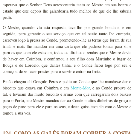
esperava que o Senhor Deus acrescentaria tanto ao Mestre em sua honra e
estado que este depois lhe galardoaria tudo melhor do que ele lhe saberia
pedir.
O Mestre, quando viu esta resposta, teve-lho por grande bondade, e em
seguida, para garantir o seu serviço que em tal sazão tanto lhe cumpria,
escreveu logo à pressa ao Conde, prometendo-lhe as terras que foram de sua
irmã, e mais lhe mandou em uma carta que ele pudesse tomar para si, e
para os que com ele estavam, todos os direitos e rendas que o Mestre devia
de haver em Coimbra, e confirmou a seu filho dom Martinho o lugar de
Bouça e de Lordelo, que dantes tinha, e o Conde ficou logo por seu e
começou de se fazer prestes para o servir e entrar na frota.
Então chegou ali Gonçalo Peres e pediu ao Conde que lhe mandasse dar o
biscoito que estava em Coimbra e em
Monte-Mor
, e ao Conde prouve de
tal, e levaram daí muito biscoito e armas com que carregaram dois baixéis
para o Porto, e o Mestre mandou dar ao Conde muitos dinheiros de graça e
peças de pano para ele e para os seus, e desta guisa teve ele com o Mestre e
tomou a sua voz.
124. COMO AS GALÉS FORAM CORRER A COSTA