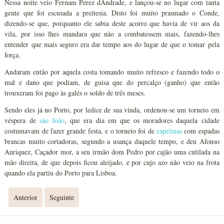
Nessa noite veio Fernam Perez dAndrade, e lançou-se no lugar com tanta
gente que foi escusada a preitesia. Disto foi muito prasmado o Conde,
dizendo-se que, porquanto ele sabia deste acorro que havia de vir aos da
vila, por isso lhes mandara que não a combatessem mais, fazendo-lhes
entender que mais seguro era dar tempo aos do lugar de que o tomar pela
força.
Andaram então por aquela costa tomando muito refresco e fazendo todo o
mal e dano que podiam, de guisa que do percalço (ganho) que então
trouxeram foi pago às galés o soldo de três meses.
Sendo eles já no Porto, por ledice de sua vinda, ordenou-se um torneio em
véspera de
são João
, que era dia em que os moradores daquela cidade
costumavam de fazer grande festa, e o torneio foi de
capelinas
com espadas
brancas muito cortadoras, segundo a usança daquele tempo, e deu Afonso
Anriquez, Caçador mor, a seu irmão dom Pedro por cajão uma cutilada na
mão direita, de que depois ficou aleijado, e por cujo azo não veio na frota
quando ela partiu do Porto para Lisboa.
Anterior
Seguinte