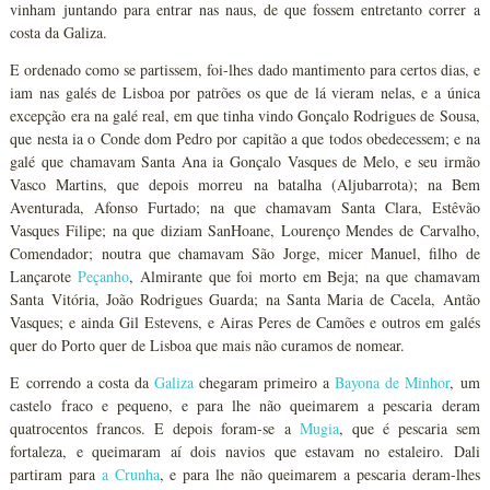
vinham juntando para entrar nas naus, de que fossem entretanto correr a
costa da Galiza.
E ordenado como se partissem, foi-lhes dado mantimento para certos dias, e
iam nas galés de Lisboa por patrões os que de lá vieram nelas, e a única
excepção era na galé real, em que tinha vindo Gonçalo Rodrigues de Sousa,
que nesta ia o Conde dom Pedro por capitão a que todos obedecessem; e na
galé que chamavam Santa Ana ia Gonçalo Vasques de Melo, e seu irmão
Vasco Martins, que depois morreu na batalha (Aljubarrota); na Bem
Aventurada, Afonso Furtado; na que chamavam Santa Clara, Estêvão
Vasques Filipe; na que diziam SanHoane, Lourenço Mendes de Carvalho,
Comendador; noutra que chamavam São Jorge, micer Manuel, filho de
Lançarote
Peçanho
, Almirante que foi morto em Beja; na que chamavam
Santa Vitória, João Rodrigues Guarda; na Santa Maria de Cacela, Antão
Vasques; e ainda Gil Estevens, e Airas Peres de Camões e outros em galés
quer do Porto quer de Lisboa que mais não curamos de nomear.
E correndo a costa da
Galiza
chegaram primeiro a
Bayona de Minhor
, um
castelo fraco e pequeno, e para lhe não queimarem a pescaria deram
quatrocentos francos. E depois foram-se a
Mugia
, que é pescaria sem
fortaleza, e queimaram aí dois navios que estavam no estaleiro. Dali
partiram para
a Crunha
, e para lhe não queimarem a pescaria deram-lhes