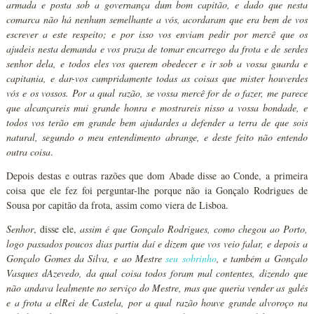
armada e posta sob a governança dum bom capitão, e dado que nesta
comarca não há nenhum semelhante a vós, acordaram que era bem de vos
escrever a este respeito; e por isso vos enviam pedir por mercê que os
ajudeis nesta demanda e vos praza de tomar encarrego da frota e de serdes
senhor dela, e todos eles vos querem obedecer e ir sob a vossa guarda e
capitania, e dar-vos cumpridamente todas as coisas que mister houverdes
vós e os vossos. Por a qual razão, se vossa mercê for de o fazer, me parece
que alcançareis mui grande honra e mostrareis nisso a vossa bondade, e
todos vos terão em grande bem ajudardes a defender a terra de que sois
natural, segundo o meu entendimento abrange, e deste feito não entendo
outra coisa
.
Depois destas e outras razões que dom Abade disse ao Conde, a primeira
coisa que ele fez foi perguntar-lhe porque não ia Gonçalo Rodrigues de
Sousa por capitão da frota, assim como viera de Lisboa.
Senhor
, disse ele,
assim é que Gonçalo Rodrigues, como chegou ao Porto,
logo passados poucos dias partiu daí e dizem que vos veio falar, e depois a
Gonçalo Gomes da Silva, e ao Mestre
seu sobrinho
, e também a Gonçalo
Vasques dAzevedo, da qual coisa todos foram mal contentes, dizendo que
não andava lealmente no serviço do Mestre, mas que queria vender as galés
e a frota a elRei de Castela, por a qual razão houve grande alvoroço na