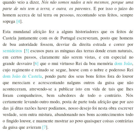
Nós não somos nados a nós mesmos, porque uma
quando veio a dizer,
parte de nós tem a terra, e outra, os parentes
. E por isso o juízo do
homem acerca de tal terra ou pessoas, recontando seus feitos, sempre
sopega
[
4
].
Esta mundanal afeição fez a alguns historiadores que os feitos de
Castela juntamente com os de Portugal escreveram, posto que homens
de boa autoridade fossem, desviar da direita estrada e correr por
semideiros
[
5
]
escusos para as mínguas das terras donde eram naturais,
em certos passos, claramente não serem vistas, e em especial no
grande desvairo [
6
]
que o mui virtuoso Rei da boa memória
dom João
,
cujo regimento e reinado se segue, houve com o nobre e poderoso Rei
dom João de Castela
, pondo parte dos seus bons feitos fora do louvor
que mereciam e acrescentando nalguns outros da guisa que não
aconteceram, atrevendo-se a publicar isto em vida de tais que lhes
foram companheiros, bem sabedores de todo o contrário. Nós
certamente levando outro modo, posta de parte toda afeição que por azo
das já ditas razões haver podíamos, nosso desejo foi nesta obra escrever
verdade, sem outra mistura, abandonando nos bons acontecimentos todo
o fingido louvor, e nuamente mostrar ao povo quaisquer coisas contrárias
da guisa que avieram
[
7
].