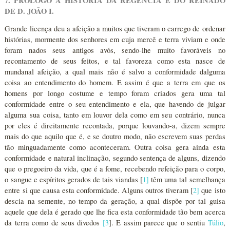
7. PRÓLOGO À HISTÓRIA DA REGÊNCIA E DO REINADO
DE D. JOÃO I.
Grande licença deu a afeição a muitos que tiveram o carrego de ordenar
histórias, mormente dos senhores em cuja mercê e terra viviam e onde
foram nados seus antigos avós, sendo-lhe muito favoráveis no
recontamento de seus feitos, e tal favoreza como esta nasce de
mundanal afeição, a qual mais não é salvo a conformidade dalguma
coisa ao entendimento do homem. E assim é que a terra em que os
homens por longo costume e tempo foram criados gera uma tal
conformidade entre o seu entendimento e ela, que havendo de julgar
alguma sua coisa, tanto em louvor dela como em seu contrário, nunca
por eles é direitamente recontada, porque louvando-a, dizem sempre
mais do que aquilo que é, e se doutro modo, não escrevem suas perdas
tão minguadamente como aconteceram. Outra coisa gera ainda esta
conformidade e natural inclinação, segundo sentença de alguns, dizendo
que o pregoeiro da vida, que é a fome, recebendo refeição para o corpo,
o sangue e espíritos gerados de tais viandas [
1
]
têm uma tal semelhança
entre si que causa esta conformidade. Alguns outros tiveram [
2
]
que isto
descia na semente, no tempo da geração, a qual dispõe por tal guisa
aquele que dela é gerado que lhe fica esta conformidade tão bem acerca
da terra como de seus divedos
[
3
]. E assim parece que o sentiu
Túlio
,