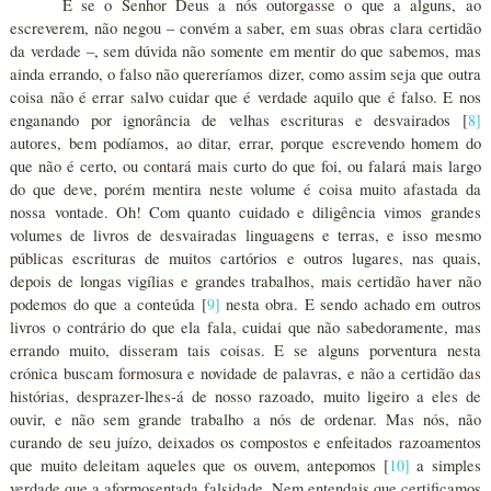
E se o Senhor Deus a nós outorgasse o que a alguns, ao
escreverem, não negou – convém a saber, em suas obras clara certidão
da verdade –, sem dúvida não somente em mentir do que sabemos, mas
ainda errando, o falso não quereríamos dizer, como assim seja que outra
coisa não é errar salvo cuidar que é verdade aquilo que é falso. E nos
enganando por ignorância de velhas escrituras e desvairados [
8
]
autores, bem podíamos, ao ditar, errar, porque escrevendo homem do
que não é certo, ou contará mais curto do que foi, ou falará mais largo
do que deve, porém mentira neste volume é coisa muito afastada da
nossa vontade. Oh! Com quanto cuidado e diligência vimos grandes
volumes de livros de desvairadas linguagens e terras, e isso mesmo
públicas escrituras de muitos cartórios e outros lugares, nas quais,
depois de longas vigílias e grandes trabalhos, mais certidão haver não
podemos do que a conteúda [
9
]
nesta obra. E sendo achado em outros
livros o contrário do que ela fala, cuidai que não sabedoramente, mas
errando muito, disseram tais coisas. E se alguns porventura nesta
crónica buscam formosura e novidade de palavras, e não a certidão das
histórias, desprazer-lhes-á de nosso razoado, muito ligeiro a eles de
ouvir, e não sem grande trabalho a nós de ordenar. Mas nós, não
curando de seu juízo, deixados os compostos e enfeitados razoamentos
que muito deleitam aqueles que os ouvem, antepomos [
10
]
a simples
verdade que a aformosentada falsidade. Nem entendais que certificamos