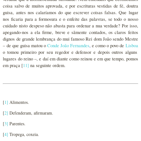
coisa salvo de muitos aprovada, e por escrituras vestidas de fé, doutra
guisa, antes nos calaríamos do que escrever coisas falsas. Que lugar
nos ficaria para a formosura e o enfeite das palavras, se todo o nosso
cuidado nisto despeso não abasta para ordenar a nua verdade? Por isso,
apegando-nos a ela firme, breve e sãmente contados, os claros feitos
dignos de grande lembrança do mui famoso Rei dom João sendo Mestre
– de que guisa matou o
Conde João Fernandes
,
e como o povo de
Lisboa
o tomou primeiro por seu regedor e defensor e depois outros alguns
lugares do reino –, e daí em diante como reinou e em que tempo, pomos
em praça [
11
]
na seguinte ordem.
[
1
]
Alimentos.
[
2
]
Defenderam, afirmaram.
[
3
]
Parentes.
[
4
]
Tropega, coxeia.