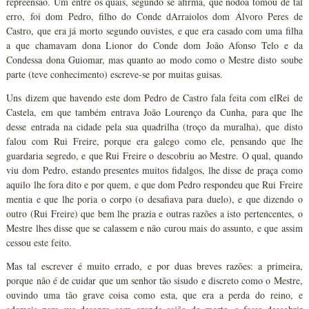
repreensão. Um entre os quais, segundo se afirma, que nódoa tomou de tal
erro, foi dom Pedro, filho do Conde dArraiolos dom Álvoro Peres de
Castro, que era já morto segundo ouvistes, e que era casado com uma filha
a que chamavam dona Lionor do Conde dom João Afonso Telo e da
Condessa dona Guiomar, mas quanto ao modo como o Mestre disto soube
parte (teve conhecimento) escreve-se por muitas guisas.
Uns dizem que havendo este dom Pedro de Castro fala feita com elRei de
Castela, em que também entrava João Lourenço da Cunha, para que lhe
desse entrada na cidade pela sua quadrilha (troço da muralha), que disto
falou com Rui Freire, porque era galego como ele, pensando que lhe
guardaria segredo, e que Rui Freire o descobriu ao Mestre. O qual, quando
viu dom Pedro, estando presentes muitos fidalgos, lhe disse de praça como
aquilo lhe fora dito e por quem, e que dom Pedro respondeu que Rui Freire
mentia e que lhe poria o corpo (o desafiava para duelo), e que dizendo o
outro (Rui Freire) que bem lhe prazia e outras razões a isto pertencentes, o
Mestre lhes disse que se calassem e não curou mais do assunto, e que assim
cessou este feito.
Mas tal escrever é muito errado, e por duas breves razões: a primeira,
porque não é de cuidar que um senhor tão sisudo e discreto como o Mestre,
ouvindo uma tão grave coisa como esta, que era a perda do reino, e