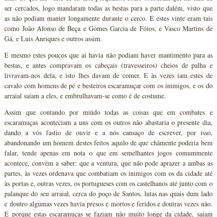
ser cercados, logo mandaram todas as bestas para a parte dalém, visto que
as não podiam manter longamente durante o cerco. E estes vinte eram tais
como João Afonso de Beça e Gomes Garcia de Fóios, e Vasco Martins de
Gá, e Luís Anriques e outros assim.
E mesmo estes poucos que aí havia não podiam haver mantimento para as
bestas, e antes compravam os cabeçais (travesseiros) cheios de palha e
livravam-nos dela, e isto lhes davam de comer. E às vezes iam estes de
cavalo com homens de pé e besteiros escaramuçar com os inimigos, e os do
arraial saíam a eles, e embrulhavam-se como é de costume.
Assim que contando por miúdo todas as coisas que em combates e
escaramuças aconteciam a uns com os outros não abastaria o presente dia,
dando a vós fastio de ouvir e a nós cansaço de escrever, por isso,
abandonando um homem destes feitos aquilo de que chãmente poderia bem
falar, tende apenas em nota o que em semelhantes jogos comummente
acontece, convém a saber: que a ventura, que não pode aprazer a ambas as
partes, às vezes ordenava que combatiam os inimigos com os da cidade até
às portas e, outras vezes, os portugueses com os castelhanos até junto com o
palanque do seu arraial, cerca do poço de Santos, lutas nas quais dum lado
e doutro algumas vezes havia presos e mortos e feridos e doutras vezes não.
E porque estas escaramuças se faziam não muito longe da cidade, saíam