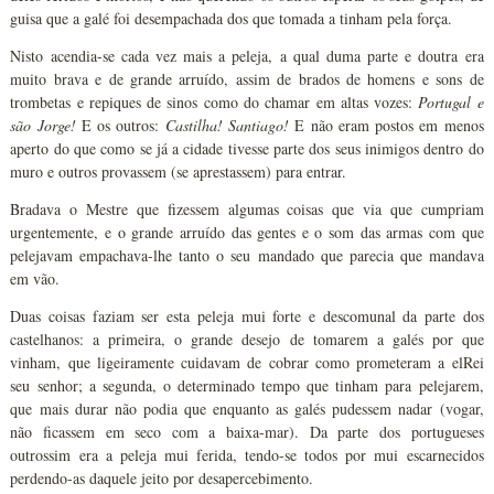
guisa que a galé foi desempachada dos que tomada a tinham pela força.
Nisto acendia-se cada vez mais a peleja, a qual duma parte e doutra era
muito brava e de grande arruído, assim de brados de homens e sons de
trombetas e repiques de sinos como do chamar em altas vozes:
Portugal e
são Jorge!
E os outros:
Castilha! Santiago!
E não eram postos em menos
aperto do que como se já a cidade tivesse parte dos seus inimigos dentro do
muro e outros provassem (se aprestassem) para entrar.
Bradava o Mestre que fizessem algumas coisas que via que cumpriam
urgentemente, e o grande arruído das gentes e o som das armas com que
pelejavam empachava-lhe tanto o seu mandado que parecia que mandava
em vão.
Duas coisas faziam ser esta peleja mui forte e descomunal da parte dos
castelhanos: a primeira, o grande desejo de tomarem a galés por que
vinham, que ligeiramente cuidavam de cobrar como prometeram a elRei
seu senhor; a segunda, o determinado tempo que tinham para pelejarem,
que mais durar não podia que enquanto as galés pudessem nadar (vogar,
não ficassem em seco com a baixa-mar). Da parte dos portugueses
outrossim era a peleja mui ferida, tendo-se todos por mui escarnecidos
perdendo-as daquele jeito por desapercebimento.