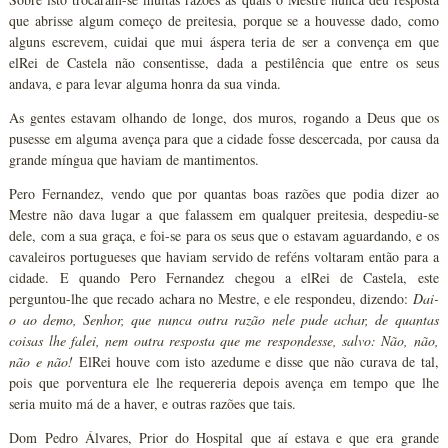
que abrisse algum começo de preitesia, porque se a houvesse dado, como
alguns escrevem, cuidai que mui áspera teria de ser a convença em que
elRei de Castela não consentisse, dada a pestilência que entre os seus
andava, e para levar alguma honra da sua vinda.
As gentes estavam olhando de longe, dos muros, rogando a Deus que os
pusesse em alguma avença para que a cidade fosse descercada, por causa da
grande míngua que haviam de mantimentos.
Pero Fernandez, vendo que por quantas boas razões que podia dizer ao
Mestre não dava lugar a que falassem em qualquer preitesia, despediu-se
dele, com a sua graça, e foi-se para os seus que o estavam aguardando, e os
cavaleiros portugueses que haviam servido de reféns voltaram então para a
cidade. E quando Pero Fernandez chegou a elRei de Castela, este
perguntou-lhe que recado achara no Mestre, e ele respondeu, dizendo:
Dai-
o ao demo, Senhor, que nunca outra razão nele pude achar, de quantas
coisas lhe falei, nem outra resposta que me respondesse, salvo: Não, não,
não e não!
ElRei houve com isto azedume e disse que não curava de tal,
pois que porventura ele lhe requereria depois avença em tempo que lhe
seria muito má de a haver, e outras razões que tais.
Dom Pedro Álvares, Prior do Hospital que aí estava e que era grande