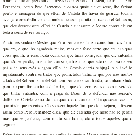
honra, e que da preitesia que fizesse com elRei de Castela, tanto ele, Pero
Fernandez, como Pero Sarmento, e outros quais ele quisesse, lhe fariam
preito e menagem de que elRei de Castela lhe havia de guardar toda a
avença e concórdia em que ambos ficassem; e não o fazendo elRei assim,
que eles desservissem elRei de Castela e ajudassem o Mestre contra ele em
toda a coisa de seu serviço.
A isto respondeu o Mestre que Pero Fernandez falava como bom cavaleiro
que era, e que lho agradecia muito, mas que fosse certo que em qualquer
coisa que lhe aviesse nesta demanda que tinha começada, que ele entendia
que não se perdia, mas antes que se ganhava, porque este reino fora de seu
pai e de seus avós e agora elRei de Castela queria subjugá-lo e havê-lo
injustamente contra os tratos que prometidos tinha. E que por isso muitos
criados delRei seu pai e delRei dom Fernando, seu irmão, se tinham vindo
para ele para lho ajudar a defender, e que ele, com estes e com a verdade
que tinha, entendia, com a graça de Deus, de o defender não somente
delRei de Castela como de qualquer outro que dano lhe quisesse fazer. E
que ainda que as coisas não viessem àquele fim que ele desejava, e fossem
assim como Pero Fernandez dizia, que ele entendia que nisso não se perdia
mas que se ganhava, com muito sua honra, ele e todos aqueles que o
seguiam.
Sobre isto trocaram-se muitas razões às quais o Mestre nunca deu resposta