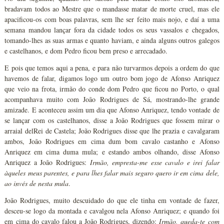
bradavam todos ao Mestre que o mandasse matar de morte cruel, mas ele
apacificou-os com boas palavras, sem lhe ser feito mais nojo, e daí a uma
semana mandou lançar fora da cidade todos os seus vassalos e chegados,
tomando-lhes as suas armas e quanto haviam, e ainda alguns outros galegos
e castelhanos, e dom Pedro ficou bem preso e arrecadado.
E pois que temos aqui a pena, e para não turvarmos depois a ordem do que
havemos de falar, digamos logo um outro bom jogo de Afonso Anriquez
que veio na frota, irmão do conde dom Pedro que ficou no Porto, o qual
acompanhava muito com João Rodrigues de Sá, mostrando-lhe grande
amizade. E aconteceu assim um dia que Afonso Anriquez, tendo vontade de
se lançar com os castelhanos, disse a João Rodrigues que fossem mirar o
arraial delRei de Castela; João Rodrigues disse que lhe prazia e cavalgaram
ambos, João Rodrigues em cima dum bom cavalo castanho e Afonso
Anriquez em cima duma mula; e estando ambos olhando, disse Afonso
Anriquez a João Rodrigues:
Irmão, empresta-me esse cavalo e irei falar
àqueles meus parentes, e para lhes falar mais seguro quero ir em cima dele,
ao invés de nesta mula
.
João Rodrigues, muito descuidado do que ele tinha em vontade de fazer,
desceu-se logo da montada e cavalgou nela Afonso Anriquez; e quando foi
em cima do cavalo falou a João Rodrigues, dizendo:
Irmão, queda-te com