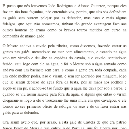
E posto que nós louvemos João Rodrigues e Afonso Guterrez, porque eles
faziam tão boas façanhas, não entendais vós, porém, que eles sós defendiam
as galés sem outrem pelejar por as defender, mas estes e mais alguns
fidalgos, que aqui não nomeamos, tinham tão grande avantagem face aos
outros homens de armas como os bravos touros metidos em curro na
companha de manso gado.
O Mestre andava a cavalo pela ribeira, como dissemos, fazendo entrar as
gentes nas galés, metendo-se no mar com afincamento, e estando na água
veio um virotão e deu-lhe na espádua do cavalo, e o cavalo, sentindo-se
ferido, caiu logo com ele na água, e foi o Mestre sob a água armado como
andava com um bacinete sem cara, e como a gente era toda ocupada, cada
um onde melhor podia, não o viram, e sem ser acorrido por ninguém, logo
que se sentiu debaixo de água fora da besta, pôs as mãos nos joelhos e
alçou-se em pé, e achou-se tão fundo que a água lhe dava por sob a barba, e
quando se viu assim saiu-se para fora da água, e alguns que então o viram
chegaram-se logo a ele e trouxeram-lhe uma mula em que cavalgou, e ele
tornou ao seu primeiro ofício de esforçar os seus e de os fazer entrar nas
galés para as defender.
Ora assim aveio que, por acaso, a esta galé de Castela de que era patrão
Vasco Perez de Meira e que entrou a de Portugal que foi liberta por João