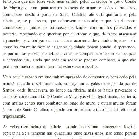
feito para que não fosse visto nem sentido pelos da cidade; e que o Conde
de Mayorgas, com quatrocentos homens de armas e peões e besteiros,
combatesse desde a porta de Santa Catelina até Cata-que-farás e pela
ribeira, e, se pudessem, que cobrassem a estacada; e que àquela porta
combatessem quinhentas ou seiscentas lanças, com muitos pavesados e
bestaria, mostrando que queriam por ali atacar, e que, de facto, atacassem
rijamente, para obrigar os da cidade a acorrer a desvairados lugares. E o
conselho era muito bom se as gentes da cidade fossem poucas, dispersando-
as por muitas partes, mas estavam aí tantas companhas e tão abastantes para
a defender que, ainda que toda em redor se pudesse combater, o que não
podia ser, havia aí bem quem lhes estorvasse o assalto.
Veio aquele sábado em que tinham aprazado de combater e, bem cedo pela
manhã, quando o sol queria sair, começaram as galés de vogar da par de
Santos, onde fundeavam, ao longo da ribeira, mais os batéis pavesados e
armados como cumpria. O Conde de Mayorgas vinha igualmente, por terra,
com muitas gentes para combater ao longo do muro, e outras muitas foram
à porta de Santa Catelina, segundo era ordenado, e tudo isto foi feito mui
trigosamente.
As velas (sentinelas) da cidade, quando isto viram, começaram logo a
repicar na Sé e também nas quadrilhas onde havia sinos, não tendo porém