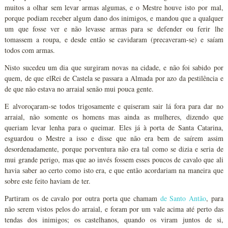
muitos a olhar sem levar armas algumas, e o Mestre houve isto por mal,
porque podiam receber algum dano dos inimigos, e mandou que a qualquer
um que fosse ver e não levasse armas para se defender ou ferir lhe
tomassem a roupa, e desde então se cavidaram (precaveram-se) e saíam
todos com armas.
Nisto sucedeu um dia que surgiram novas na cidade, e não foi sabido por
quem, de que elRei de Castela se passara a Almada por azo da pestilência e
de que não estava no arraial senão mui pouca gente.
E alvoroçaram-se todos trigosamente e quiseram sair lá fora para dar no
arraial, não somente os homens mas ainda as mulheres, dizendo que
queriam levar lenha para o queimar. Eles já à porta de Santa Catarina,
esguardou o Mestre a isso e disse que não era bem de saírem assim
desordenadamente, porque porventura não era tal como se dizia e seria de
mui grande perigo, mas que ao invés fossem esses poucos de cavalo que ali
havia saber ao certo como isto era, e que então acordariam na maneira que
sobre este feito haviam de ter.
Partiram os de cavalo por outra porta que chamam
de Santo Antão
, para
não serem vistos pelos do arraial, e foram por um vale acima até perto das
tendas dos inimigos; os castelhanos, quando os viram juntos de si,