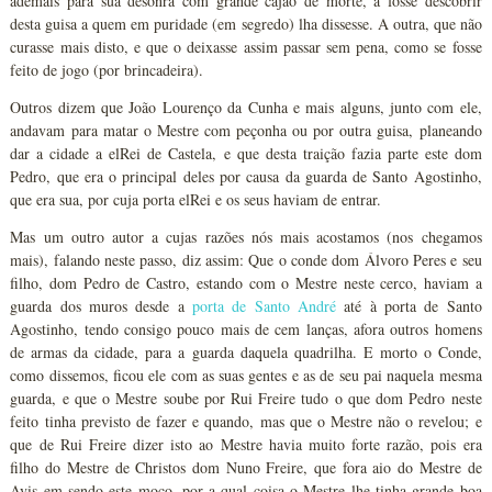
ademais para sua desonra com grande cajão de morte, a fosse descobrir
desta guisa a quem em puridade (em segredo) lha dissesse. A outra, que não
curasse mais disto, e que o deixasse assim passar sem pena, como se fosse
feito de jogo (por brincadeira).
Outros dizem que João Lourenço da Cunha e mais alguns, junto com ele,
andavam para matar o Mestre com peçonha ou por outra guisa, planeando
dar a cidade a elRei de Castela, e que desta traição fazia parte este dom
Pedro, que era o principal deles por causa da guarda de Santo Agostinho,
que era sua, por cuja porta elRei e os seus haviam de entrar.
Mas um outro autor a cujas razões nós mais acostamos (nos chegamos
mais), falando neste passo, diz assim: Que o conde dom Álvoro Peres e seu
filho, dom Pedro de Castro, estando com o Mestre neste cerco, haviam a
guarda dos muros desde a
porta de Santo André
até à porta de Santo
Agostinho, tendo consigo pouco mais de cem lanças, afora outros homens
de armas da cidade, para a guarda daquela quadrilha. E morto o Conde,
como dissemos, ficou ele com as suas gentes e as de seu pai naquela mesma
guarda, e que o Mestre soube por Rui Freire tudo o que dom Pedro neste
feito tinha previsto de fazer e quando, mas que o Mestre não o revelou; e
que de Rui Freire dizer isto ao Mestre havia muito forte razão, pois era
filho do Mestre de Christos dom Nuno Freire, que fora aio do Mestre de
Avis em sendo este moço, por a qual coisa o Mestre lhe tinha grande boa