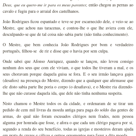
Deus, que eu quero-me ir para os meus parentes
; então chegou as pernas ao
cavalo e fugiu para o arraial dos castelhanos.
João Rodrigues ficou espantado e teve-se por escarnecido dele, e veio-se ao
Mestre, que achou nas taracenas, e contou-lhe o que lhe aviera com ele,
desculpando-se que de tal coisa não sabia parte (não tinha conhecimento).
O Mestre, que bem conhecia João Rodrigues por bom e verdadeiro
português, filhou-se de rir e disse que o havia por sem culpa.
Onde sabei que Afonso Anriquez, quando se lançou, não levou consigo
nenhum dos seus que com ele viviam, o que todos lhe tiveram a mal, e os
seus choravam porque daquela guisa se fora. E o seu irmão lançava gajes
(desafios) na presença do Mestre, dizendo que a qualquer que afirmasse que
ele disto sabia parte lhe poria o corpo (o desafiava), e o Mestre ria dizendo-
lhe que não curasse daquela ida, que dele não tinha nenhuma suspeita.
Nisto chamou o Mestre todos os da cidade, e ordenaram de se tirar um
pedido de cem mil livras da moeda antiga para paga do soldo das gentes de
armas, do qual não foram escusados clérigos nem frades, nem pessoa
alguma por honrada que fosse, e afora o que cada um clérigo pagava por si,
segundo a renda do seu benefício, todas as igrejas e mosteiros deram ajuda
em prata de cruzes e cálices e outros ornamentos para fazer a dita moeda.