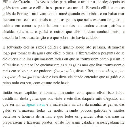
ElRei de Castela ia às vezes nelas para olhar e avaliar a cidade; depois as
galés tornavam-se e elRei ia-se para o seu arraial. E vendo elRei como as
galés de Portugal nadavam com a maré quando esta vinha, e na baixa-mar
ficavam em seco, e ademais as poucas gentes que nelas estavam de guarda,
cuidou em como as poderia tomar a todas, e mandou chamar patrões e
alcaides (das naus e galés) e outros que disto haviam conhecimento, e
descobriu-lhes a sua tenção e o que sobre isto havia cuidado.
E louvando eles as razões delRei e quanto sobre isto pensara, deram-nas
logo por tomadas da guisa que elRei o dizia, e fizeram-lhe a pergunta de se
ele queria que lhas queimassem todas ou que as trouxessem como jaziam, e
elRei disse que não lhe queimassem as suas galés mas que lhas trouxessem o
mais em salvo que ser pudesse:
Que as galés
, disse elRei,
são minhas, e não
as quero dessa guisa perder
; e isto dizia ele dando entender que as galés e o
reino todo era seu, com quanto nele havia.
Então esses capitães e homens mareantes com quem elRei isto falou
decidiram desta guisa: que aos vinte e sete dias daquele mês dAgosto, em
que seriam as
águas vivas
e a maré-cheia na alva da manhã, as gentes das
galés se armassem todas de noite, levando poucos galeotes e muitos
besteiros e homens de armas, e que todos os grandes batéis das naus se
preparassem e fizessem prestes, e isto foi assim calada e assossegadamente