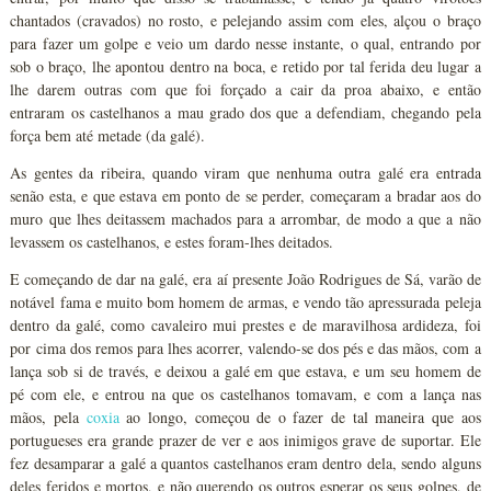
chantados (cravados) no rosto, e pelejando assim com eles, alçou o braço
para fazer um golpe e veio um dardo nesse instante, o qual, entrando por
sob o braço, lhe apontou dentro na boca, e retido por tal ferida deu lugar a
lhe darem outras com que foi forçado a cair da proa abaixo, e então
entraram os castelhanos a mau grado dos que a defendiam, chegando pela
força bem até metade (da galé).
As gentes da ribeira, quando viram que nenhuma outra galé era entrada
senão esta, e que estava em ponto de se perder, começaram a bradar aos do
muro que lhes deitassem machados para a arrombar, de modo a que a não
levassem os castelhanos, e estes foram-lhes deitados.
E começando de dar na galé, era aí presente João Rodrigues de Sá, varão de
notável fama e muito bom homem de armas, e vendo tão apressurada peleja
dentro da galé, como cavaleiro mui prestes e de maravilhosa ardideza, foi
por cima dos remos para lhes acorrer, valendo-se dos pés e das mãos, com a
lança sob si de través, e deixou a galé em que estava, e um seu homem de
pé com ele, e entrou na que os castelhanos tomavam, e com a lança nas
mãos, pela
coxia
ao longo, começou de o fazer de tal maneira que aos
portugueses era grande prazer de ver e aos inimigos grave de suportar. Ele
fez desamparar a galé a quantos castelhanos eram dentro dela, sendo alguns
deles feridos e mortos, e não querendo os outros esperar os seus golpes, de