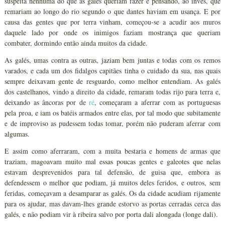
suspeita nenhuma do que as galés queriam fazer e pensando, ao invés, que
remariam ao longo do rio segundo o que dantes haviam em usança. E por
causa das gentes que por terra vinham, começou-se a acudir aos muros
daquele lado por onde os inimigos faziam mostrança que queriam
combater, dormindo então ainda muitos da cidade.
As galés, umas contra as outras, jaziam bem juntas e todas com os remos
varados, e cada um dos fidalgos capitães tinha o cuidado da sua, nas quais
sempre deixavam gente de resguardo, como melhor entendiam. As galés
dos castelhanos, vindo a direito da cidade, remaram todas rijo para terra e,
deixando as âncoras por de
ré
, começaram a aferrar com as portuguesas
pela proa, e iam os batéis armados entre elas, por tal modo que subitamente
e de improviso as pudessem todas tomar, porém não puderam aferrar com
algumas.
E assim como aferraram, com a muita bestaria e homens de armas que
traziam, magoavam muito mal essas poucas gentes e galeotes que nelas
estavam desprevenidos para tal defensão, de guisa que, embora as
defendessem o melhor que podiam, já muitos deles feridos, e outros, sem
feridas, começavam a desamparar as galés. Os da cidade acudiam rijamente
para os ajudar, mas davam-lhes grande estorvo as portas cerradas cerca das
galés, e não podiam vir à ribeira salvo por porta dali alongada (longe dali).