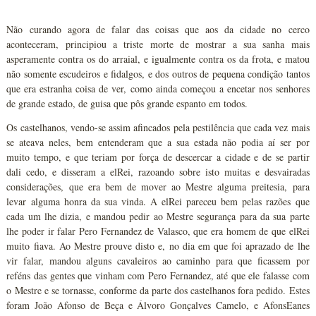
Não curando agora de falar das coisas que aos da cidade no cerco
aconteceram, principiou a triste morte de mostrar a sua sanha mais
asperamente contra os do arraial, e igualmente contra os da frota, e matou
não somente escudeiros e fidalgos, e dos outros de pequena condição tantos
que era estranha coisa de ver, como ainda começou a encetar nos senhores
de grande estado, de guisa que pôs grande espanto em todos.
Os castelhanos, vendo-se assim afincados pela pestilência que cada vez mais
se ateava neles, bem entenderam que a sua estada não podia aí ser por
muito tempo, e que teriam por força de descercar a cidade e de se partir
dali cedo, e disseram a elRei, razoando sobre isto muitas e desvairadas
considerações, que era bem de mover ao Mestre alguma preitesia, para
levar alguma honra da sua vinda. A elRei pareceu bem pelas razões que
cada um lhe dizia, e mandou pedir ao Mestre segurança para da sua parte
lhe poder ir falar Pero Fernandez de Valasco, que era homem de que elRei
muito fiava. Ao Mestre prouve disto e, no dia em que foi aprazado de lhe
vir falar, mandou alguns cavaleiros ao caminho para que ficassem por
reféns das gentes que vinham com Pero Fernandez, até que ele falasse com
o Mestre e se tornasse, conforme da parte dos castelhanos fora pedido. Estes
foram João Afonso de Beça e Álvoro Gonçalves Camelo, e AfonsEanes