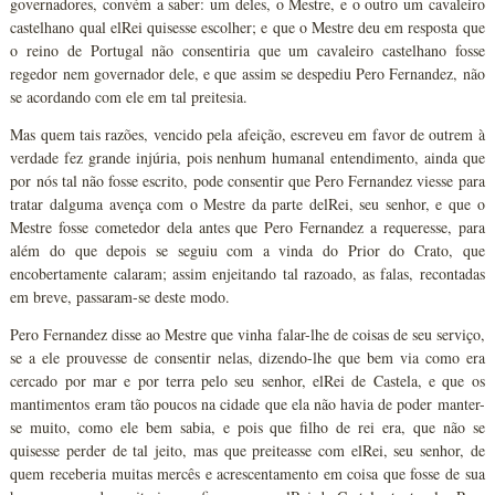
governadores, convém a saber: um deles, o Mestre, e o outro um cavaleiro
castelhano qual elRei quisesse escolher; e que o Mestre deu em resposta que
o reino de Portugal não consentiria que um cavaleiro castelhano fosse
regedor nem governador dele, e que assim se despediu Pero Fernandez, não
se acordando com ele em tal preitesia.
Mas quem tais razões, vencido pela afeição, escreveu em favor de outrem à
verdade fez grande injúria, pois nenhum humanal entendimento, ainda que
por nós tal não fosse escrito, pode consentir que Pero Fernandez viesse para
tratar dalguma avença com o Mestre da parte delRei, seu senhor, e que o
Mestre fosse cometedor dela antes que Pero Fernandez a requeresse, para
além do que depois se seguiu com a vinda do Prior do Crato, que
encobertamente calaram; assim enjeitando tal razoado, as falas, recontadas
em breve, passaram-se deste modo.
Pero Fernandez disse ao Mestre que vinha falar-lhe de coisas de seu serviço,
se a ele prouvesse de consentir nelas, dizendo-lhe que bem via como era
cercado por mar e por terra pelo seu senhor, elRei de Castela, e que os
mantimentos eram tão poucos na cidade que ela não havia de poder manter-
se muito, como ele bem sabia, e pois que filho de rei era, que não se
quisesse perder de tal jeito, mas que preiteasse com elRei, seu senhor, de
quem receberia muitas mercês e acrescentamento em coisa que fosse de sua