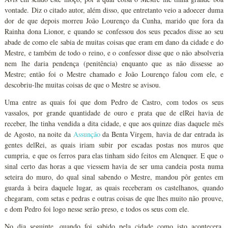
vontade. Diz o citado autor, além disso, que entretanto veio a adoecer duma
dor de que depois morreu João Lourenço da Cunha, marido que fora da
Rainha dona Lionor, e quando se confessou dos seus pecados disse ao seu
abade de como ele sabia de muitas coisas que eram em dano da cidade e do
Mestre, e também de todo o reino, e o confessor disse que o não absolveria
nem lhe daria pendença (penitência) enquanto que as não dissesse ao
Mestre; então foi o Mestre chamado e João Lourenço falou com ele, e
descobriu-lhe muitas coisas de que o Mestre se avisou.
Uma entre as quais foi que dom Pedro de Castro, com todos os seus
vassalos, por grande quantidade de ouro e prata que de elRei havia de
receber, lhe tinha vendida a dita cidade, e que aos quinze dias daquele mês
de Agosto, na noite da
Assunção
da Benta Virgem, havia de dar entrada às
gentes delRei, as quais iriam subir por escadas postas nos muros que
cumpria, e que os ferros para elas tinham sido feitos em Alenquer. E que o
sinal certo das horas a que viessem havia de ser uma candeia posta numa
seteira do muro, do qual sinal sabendo o Mestre, mandou pôr gentes em
guarda à beira daquele lugar, as quais receberam os castelhanos, quando
chegaram, com setas e pedras e outras coisas de que lhes muito não prouve,
e dom Pedro foi logo nesse serão preso, e todos os seus com ele.
No dia seguinte, quando foi sabido pela cidade como isto acontecera,