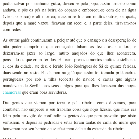
podia salvar por nenhuma guisa, desceu-se pela popa, assim armado como
andava, e pôs os pés na beira do cópano e emborcou-se com ele na água
(virou o barco) e ali morreu; e assim se finaram muitos outros, os quais,
depois que a maré vazou, ficavam em seco; e, a parte deles, tiravam-nos
com redes.
As outras galés continuaram a pelejar até que o cansaço e a desesperação de
não poder cumprir o que começado tinham as fez afastar a fora, e
deixaram-se jazer ao largo, muito anojados do que lhes acontecera,
pensando os que eram feridos. E foram presos e mortos muitos castelhanos
e, dos da cidade, até dez, e ferido João Rodrigues de Sá de quinze feridas,
duas sendo no rosto. E acharam na galé que assim foi tomada prisioneiros
portugueses por sob a tilha (coberta do navio), e cartas que alguns
mandavam de Sevilha aos seus amigos para que lhes levassem das moças
chamorras
que eram boas servidoras.
Das gentes que vieram por terra e pela ribeira, como dissemos, para
combater, não empeceu o seu trabalho coisa que nojo fizesse, que mais era
feito pela turvação de confundir as gentes do que para proveito que nisto
sentissem, e depois as pedradas e setas foram tantas de cima do muro que
houveram por seu barato de se afastarem dele e da estacada da ribeira.