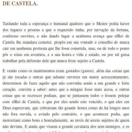
DE CASTELA.
Tardando toda a esperança e humanal ajudoiro que o Mestre podia haver
dos lugares e pessoas a que o requerido tinha, por turvação da fortuna,
conforme ouvistes, e não dando lugar a nenhuma avença que elRei de
Castela lhe mandara cometer, propôs em sua vontade e conselho de nunca
cair em nenhuma preitesia que lhe fosse cometida, mas, ou de todo o ponto
pôr o reino em aventura, e a sua honra e vida e estado, ou por tal guisa
trabalhar pela defensão dele que nunca fosse sujeito a Castela.
E vendo como os mantimentos eram gastados (gastos), além das coisas que
já são tocadas e outras que adiante ouvireis em maior acrescentamento,
determinou de fazer aquilo que não convinha senão a um grande e forte
coração, convém a saber: antes que a míngua fosse mais acesa, e outras
coisas que se recrescer podiam, que se juntassem todos e fossem pelejar
com elRei de Castela, e que por eles sendo este vencido, o que eles em
Deus esperavam, que cobrariam tão grande honra como de há longos anos
não fora ouvida, e avindo pelo contrário, o que acontecer podia, que
morreriam como bons e honradamente, ao invés de serem sujeitos de quem
não deviam. E ainda que vissem a grande cavalaria dos seus inimigos, e os