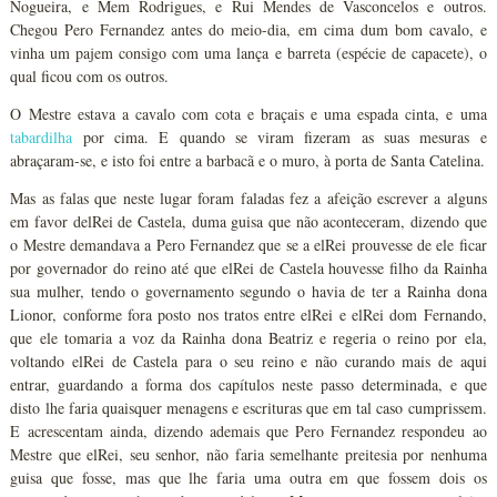
Nogueira, e Mem Rodrigues, e Rui Mendes de Vasconcelos e outros.
Chegou Pero Fernandez antes do meio-dia, em cima dum bom cavalo, e
vinha um pajem consigo com uma lança e barreta (espécie de capacete), o
qual ficou com os outros.
O Mestre estava a cavalo com cota e braçais e uma espada cinta, e uma
tabardilha
por cima. E quando se viram fizeram as suas mesuras e
abraçaram-se, e isto foi entre a barbacã e o muro, à porta de Santa Catelina.
Mas as falas que neste lugar foram faladas fez a afeição escrever a alguns
em favor delRei de Castela, duma guisa que não aconteceram, dizendo que
o Mestre demandava a Pero Fernandez que se a elRei prouvesse de ele ficar
por governador do reino até que elRei de Castela houvesse filho da Rainha
sua mulher, tendo o governamento segundo o havia de ter a Rainha dona
Lionor, conforme fora posto nos tratos entre elRei e elRei dom Fernando,
que ele tomaria a voz da Rainha dona Beatriz e regeria o reino por ela,
voltando elRei de Castela para o seu reino e não curando mais de aqui
entrar, guardando a forma dos capítulos neste passo determinada, e que
disto lhe faria quaisquer menagens e escrituras que em tal caso cumprissem.
E acrescentam ainda, dizendo ademais que Pero Fernandez respondeu ao
Mestre que elRei, seu senhor, não faria semelhante preitesia por nenhuma
guisa que fosse, mas que lhe faria uma outra em que fossem dois os