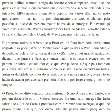
privado delRei, e muito amigo do Mestre e seu compadre, disse que lhe
queria ele ir falar, e que entendia que o demoveria e saberia dele toda a sua
intenção. ElRei naquele momento e depois, por vários dias, nunca nisto
quis consentir, mas no fim, por afincamento dos seus, e ademais pela
pestilência, que cada vez era maior, houve de o outorgar. E havendo já
vinte e dois dias que Pero Fernandez viera falar ao Mestre, veio-lhe falar o
Prior, e vinha com ele o Conde de Mayorgas, mas não para lhe falar.
E propostas todas as razões que o Prior em tal feito bem pôde dizer, outra
resposta não pôde haver do Mestre salvo a que já dera a Pero Fernandez, e
despediu-se dele e foi-se, da qual coisa elRei houve mui grande queixume,
dizendo que jurava a Deus que nunca mais lhe cometeria avença nem se
partiria de sobre a cidade, por coisa que avir pudesse, até que pela fome ou
pela força das armas a cobrasse como desejava. Então entenderam todos,
assim os da cidade como os do arraial, que esta nova e grande guerra não se
havia de acabar por avença e preitesia, mas sim por ferro e espargimento de
sangue.
O Prior, tendo disto sentido, para confundir Nuno Álvares, seu irmão, e o
pôr em desacordo com o Mestre, escreveu-lhe uma carta em que lhe fazia
saber que elRei de Castela preiteava com o Mestre suas avenças, o que lhe
prazia muito, mas que, por outro lado, lhe pesava muito porquanto na