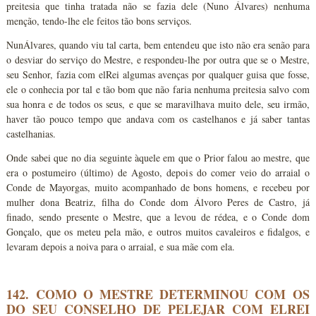
preitesia que tinha tratada não se fazia dele (Nuno Álvares) nenhuma
menção, tendo-lhe ele feitos tão bons serviços.
NunÁlvares, quando viu tal carta, bem entendeu que isto não era senão para
o desviar do serviço do Mestre, e respondeu-lhe por outra que se o Mestre,
seu Senhor, fazia com elRei algumas avenças por qualquer guisa que fosse,
ele o conhecia por tal e tão bom que não faria nenhuma preitesia salvo com
sua honra e de todos os seus, e que se maravilhava muito dele, seu irmão,
haver tão pouco tempo que andava com os castelhanos e já saber tantas
castelhanias.
Onde sabei que no dia seguinte àquele em que o Prior falou ao mestre, que
era o postumeiro (último) de Agosto, depois do comer veio do arraial o
Conde de Mayorgas, muito acompanhado de bons homens, e recebeu por
mulher dona Beatriz, filha do Conde dom Álvoro Peres de Castro, já
finado, sendo presente o Mestre, que a levou de rédea, e o Conde dom
Gonçalo, que os meteu pela mão, e outros muitos cavaleiros e fidalgos, e
levaram depois a noiva para o arraial, e sua mãe com ela.
142. COMO O MESTRE DETERMINOU COM OS
DO SEU CONSELHO DE PELEJAR COM ELREI