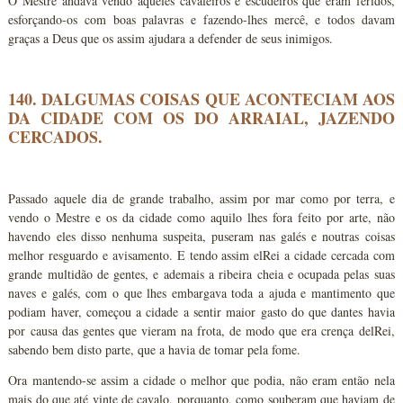
O Mestre andava vendo aqueles cavaleiros e escudeiros que eram feridos,
esforçando-os com boas palavras e fazendo-lhes mercê, e todos davam
graças a Deus que os assim ajudara a defender de seus inimigos.
140. DALGUMAS COISAS QUE ACONTECIAM AOS
DA CIDADE COM OS DO ARRAIAL, JAZENDO
CERCADOS.
Passado aquele dia de grande trabalho, assim por mar como por terra, e
vendo o Mestre e os da cidade como aquilo lhes fora feito por arte, não
havendo eles disso nenhuma suspeita, puseram nas galés e noutras coisas
melhor resguardo e avisamento. E tendo assim elRei a cidade cercada com
grande multidão de gentes, e ademais a ribeira cheia e ocupada pelas suas
naves e galés, com o que lhes embargava toda a ajuda e mantimento que
podiam haver, começou a cidade a sentir maior gasto do que dantes havia
por causa das gentes que vieram na frota, de modo que era crença delRei,
sabendo bem disto parte, que a havia de tomar pela fome.
Ora mantendo-se assim a cidade o melhor que podia, não eram então nela
mais do que até vinte de cavalo, porquanto, como souberam que haviam de