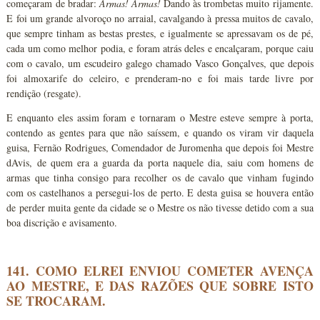
começaram de bradar:
Armas! Armas!
Dando às trombetas muito rijamente.
E foi um grande alvoroço no arraial, cavalgando à pressa muitos de cavalo,
que sempre tinham as bestas prestes, e igualmente se apressavam os de pé,
cada um como melhor podia, e foram atrás deles e encalçaram, porque caiu
com o cavalo, um escudeiro galego chamado Vasco Gonçalves, que depois
foi almoxarife do celeiro, e prenderam-no e foi mais tarde livre por
rendição (resgate).
E enquanto eles assim foram e tornaram o Mestre esteve sempre à porta,
contendo as gentes para que não saíssem, e quando os viram vir daquela
guisa, Fernão Rodrigues, Comendador de Juromenha que depois foi Mestre
dAvis, de quem era a guarda da porta naquele dia, saiu com homens de
armas que tinha consigo para recolher os de cavalo que vinham fugindo
com os castelhanos a persegui-los de perto. E desta guisa se houvera então
de perder muita gente da cidade se o Mestre os não tivesse detido com a sua
boa discrição e avisamento.
141. COMO ELREI ENVIOU COMETER AVENÇA
AO MESTRE, E DAS RAZÕES QUE SOBRE ISTO
SE TROCARAM.