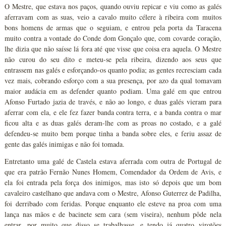
O Mestre, que estava nos paços, quando ouviu repicar e viu como as galés
aferravam com as suas, veio a cavalo muito célere à ribeira com muitos
bons homens de armas que o seguiam, e entrou pela porta da Taracena
muito contra a vontade do Conde dom Gonçalo que, com covarde coração,
lhe dizia que não saísse lá fora até que visse que coisa era aquela. O Mestre
não curou do seu dito e meteu-se pela ribeira, dizendo aos seus que
entrassem nas galés e esforçando-os quanto podia; as gentes recresciam cada
vez mais, cobrando esforço com a sua presença, por azo da qual tomavam
maior audácia em as defender quanto podiam. Uma galé em que entrou
Afonso Furtado jazia de través, e não ao longo, e duas galés vieram para
aferrar com ela, e ele fez fazer banda contra terra, e a banda contra o mar
ficou alta e as duas galés deram-lhe com as proas no costado, e a galé
defendeu-se muito bem porque tinha a banda sobre eles, e feriu assaz de
gente das galés inimigas e não foi tomada.
Entretanto uma galé de Castela estava aferrada com outra de Portugal de
que era patrão Fernão Nunes Homem, Comendador da Ordem de Avis, e
ela foi entrada pela força dos inimigos, mas isto só depois que um bom
cavaleiro castelhano que andava com o Mestre, Afonso Guterrez de Padilha,
foi derribado com feridas. Porque enquanto ele esteve na proa com uma
lança nas mãos e de bacinete sem cara (sem viseira), nenhum pôde nela
entrar, por muito que disso se trabalhasse, e tendo já quatro virotões