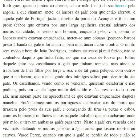
Rodrigues, quando juntou ao aferrar, caiu a mão (pata) da sua
âncora
pela
argola, a que chamam anete, da âncora da galé com que então aferrou, e
aquela galé de Portugal jazia a direito da porta do Açougue e tinha um
proiz (cabo) que entrava por uma larga agulheira (fresta) adentro dos
muros da cidade, e vendo um homem, enquanto pelejavam, como as
âncoras assim estavam empachadas, meteu-se num cópano (pequeno barco)
preso à banda da galé e foi amarrar bem uma âncora com a outra. O muito
sem medo e bom do João Rodrigues, embora estivesse já mui ferido, não se
contentou daquilo que tinha feito, no que era assaz de louvar por tolher
daquele jeito aos castelhanos a galé que tinham tomada, mas ainda se
trabalhou de lhes filhar por força a sua, e de tal guisa pelejou, com outros
que o ajudavam, que a mau grado dos inimigos saltou para dentro da sua
galé. Os castelhanos, vendo como se venciam, quiseram desaferrar e não
podiam, pois era aquele lugar muito defendido e não prestava todo o seu
afã, nem sabiam parte (se apercebiam) de que estavam empachados daquela
maneira. Então começaram os portugueses de bradar aos do muro que
tirassem pelo proiz da sua galé, e começando de tirar (a puxar o cabo),
eram os homens e mulheres tantos naquele trabalho que não achavam onde
pôr mão, e tiravam ambas as galés para terra. Nisto a galé era vencida cada
vez mais, deitando-se muitos galeotes à água antes que fossem mortos ou
cativos. Vasco Perez, quando viu que a galé se perdia de todo e não se