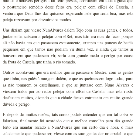
muitos e notáveis perigos a tal feito prestes, acordaram em toda a guisa que
o postumeiro remédio deste feito era pelejar com elRei de Castela, à
ventura que Deus lhes dar quisesse, esperando nele que seria boa, mas esta
peleja razoavam por desvairados modos.
Uns diziam que viesse NunÁlvares dalém Tejo com as suas gentes, e todos,
juntamente, saíssem a pelejar com elRei, mas isto era mau de fazer porque
ali não havia em que passassem escusamente, excepto uns poucos de batéis
pequenos em que tantos não podiam vir duma vez, e ainda que tantos aí
houvera em que pudessem vir, seria com grande medo e perigo por causa
da frota de Castela que tinha o rio tomado.
Outros acordavam que era melhor que se passasse o Mestre, com as gentes
que tinha, nas galés à margem dalém, e que as queimassem logo todas, para
as não tomarem os castelhanos, e que se juntasse com Nuno Álvares e
viessem todos por ao redor pelejar com elRei de Castela, mas esta razão
desfaziam muitos, dizendo que a cidade ficava entretanto em muito grande
dúvida e perigo.
E depois de muitas razões, tais como podeis entender que em tal coisa se
falariam, finalmente foi acordado que o melhor conselho para tão grande
feito era mandar recado a NunÁlvares que em certo dia e hora, o mais
caladamente que pudesse ser, viesse com as suas gentes dar no arraial, e que