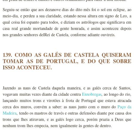
Seguiu-se então que aos dezanove dias do dito mês foi o sol em eclipse, ao
meio-dia, e perdeu a sua claridade, estando nessa altura em signo de Leo, a
qual coisa foi espanto para todos, e diziam os astrólogos que significava em
casa real grande mortandade de gente honrada, e assim aconteceu depois
nos grandes senhores delRei de Castela, conforme adiante ouvireis.
139. COMO AS GALÉS DE CASTELA QUISERAM
TOMAR AS DE PORTUGAL, E DO QUE SOBRE
ISSO ACONTECEU.
Jazendo as naus de Castela daquela maneira, e as galés cerca de Santos,
vogavam muitas vezes diante da cidade contra
Enxobregas
, ao longo do rio,
lançando muitos trons e virotões à frota de Portugal que estava atracada
cerca dos muros, convém a saber: as naus junto com o muro do
Paço da
Madeira
, tendo os mastros de través e outras defensões diante por causa dos
trons que lhes atiravam, e as galés logo cerca, porém prazia a Deus que
nenhum trom lhes empecia, nem igualmente às gentes de dentro.