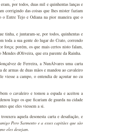
 eram, por todos, duas mil e quinhentas lanças e
vam corrigindo das coisas que lhes mister faziam
odo o Entre Tejo e Odiana na pior maneira que o
e tinha, e juntaram-se, por todos, quinhentas e
com toda a sua gente do lugar do Crato, correndo
r força; porém, os que mais certos nisto falam,
lo Mendes dOliveira, que era parente da Rainha.
nçalvez de Ferreira, a NunÁlvares uma carta
da de armas de duas mãos e mandou ao cavaleiro
le viesse a campo, o entendia de açoutar no cu
 bem o cavaleiro e tomou a espada e aceitou a
rdenou logo os que ficariam de guarda na cidade
tes que eles viessem a si.
rouxera aquela desonesta carta e desafiação, e
amigo Pero Sarmento e a esses capitães que são
mo eles desejam
.