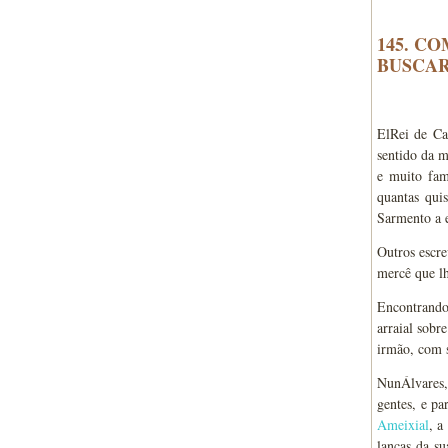
145. C
BUSCAR
ElRei de Ca
sentido da m
e muito fa
quantas qui
Sarmento a e
Outros escr
mercê que lh
Encontrando
arraial sobr
irmão, com s
NunÁlvares, 
gentes, e pa
Ameixial
, 
lanças da s