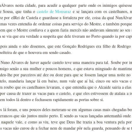
Álvares nesta cidade, para acudir a qualquer parte onde os inimigos quises
e Sousa, que tinha o
castelo de Monsaraz
e se lançara com os castelhanos, 
oz por elRei de Castela e guardasse a fortaleza por ele, coisa da qual NunÁlva
umas vezes entendia de ordenar coisas para serviço do Mestre, e também porqu
s em que o Mestre confiava e a quem fazia mercês não andavam sãmente ao seu 
 se via que era verdade a suspeita que dele tiveram no Porto quando ia por capi
 pois ainda o não dissemos, que este Gonçalo Rodrigues era filho de Rodrig
solteira de que o houvera em sendo casado.
Nuno Álvares de haver aquele castelo teve uma maneira para tal. Soube por in
onsigo senão a sua mulher e poucos homens, e que estava minguado de mantim
 deu-lhe por parceiros até dez ou doze para que se fossem lançar uma noite no a
stelo, mandaria lançar lá em baixo, num vale que aí há, cinco ou seis vacas
m roubo que os castelhanos levaram, e que entendia que o Alcaide sairia a el
 por causa de trazer as vacas para o castelo, e que eles estivessem de atalaia a 
sem todos lá dentro e fechassem rapidamente as portas sobre si.
s lá foram, e uns poucos deles meteram-se em algumas casas mais chegadas bem
rrancos que são juntos muito perto. E sendo as vacas lançadas antemanhã onde
 naquele vale, e como as viu, teve que Deus lhe trazia a boa ventura pela por
às vacas não curou de a fechar nem de mandar pôr nela guarda, pensando de se 