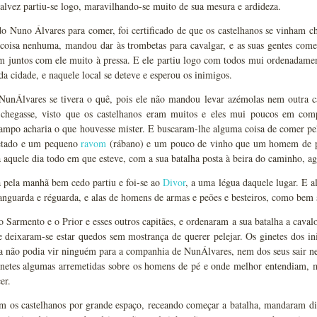
lvez partiu-se logo, maravilhando-se muito de sua mesura e ardideza.
do Nuno Álvares para comer, foi certificado de que os castelhanos se vinham 
coisa nenhuma, mandou dar às trombetas para cavalgar, e as suas gentes co
m juntos com ele muito à pressa. E ele partiu logo com todos mui ordenadamen
a cidade, e naquele local se deteve e esperou os inimigos.
NunÁlvares se tivera o quê, pois ele não mandou levar azémolas nem outra ca
 chegasse, visto que os castelhanos eram muitos e eles mui poucos em co
campo acharia o que houvesse mister. E buscaram-lhe alguma coisa de comer pe
etado e um pequeno
ravom
(rábano) e um pouco de vinho que um homem de pé 
a aquele dia todo em que esteve, com a sua batalha posta à beira do caminho, ag
 pela manhã bem cedo partiu e foi-se ao
Divor
, a uma légua daquele lugar. E al
anguarda e réguarda, e alas de homens de armas e peões e besteiros, como bem s
o Sarmento e o Prior e esses outros capitães, e ordenaram a sua batalha a caval
e deixaram-se estar quedos sem mostrança de querer pelejar. Os ginetes dos i
a não podia vir ninguém para a companhia de NunÁlvares, nem dos seus sair ne
inetes algumas arremetidas sobre os homens de pé e onde melhor entendiam, m
er.
im os castelhanos por grande espaço, receando começar a batalha, mandaram d