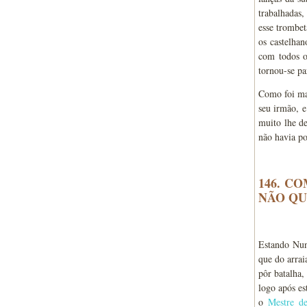
trabalhadas
esse trombe
os castelha
com todos o
tornou-se pa
Como foi ma
seu irmão, e
muito lhe d
não havia po
146. C
NÃO QU
Estando Nun
que do arrai
pôr batalha
logo após e
o
Mestre de