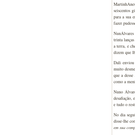
MartinhAnes 
seiscentos g
para a sua e
fazer pudes
NunÁlvares m
trinta lança
a terra, e c
dizem que lh
Dali enviou
muito desme
que a desse 
como a men
Nuno Álvare
desafiação, 
e tudo o res
No dia segu
disse-lhe co
em sua comp