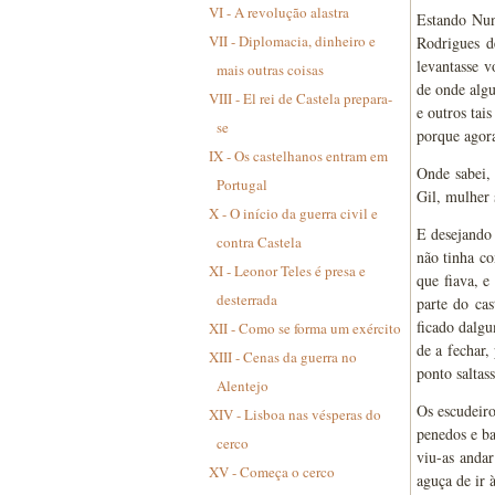
VI - A revolução alastra
Estando Nun
VII - Diplomacia, dinheiro e
Rodrigues d
levantasse v
mais outras coisas
de onde alg
VIII - El rei de Castela prepara-
e outros tai
se
porque agora
IX - Os castelhanos entram em
Onde sabei,
Portugal
Gil, mulher 
X - O início da guerra civil e
E desejando 
contra Castela
não tinha c
XI - Leonor Teles é presa e
que fiava, e
desterrada
parte do ca
ficado dalgu
XII - Como se forma um exército
de a fechar,
XIII - Cenas da guerra no
ponto saltas
Alentejo
Os escudeiro
XIV - Lisboa nas vésperas do
penedos e ba
cerco
viu-as andar
XV - Começa o cerco
aguça de ir 