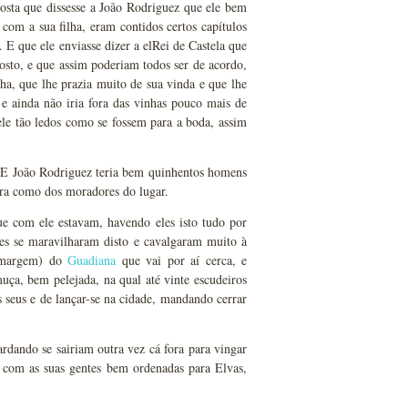
sta que dissesse a João Rodriguez que ele bem
com a sua filha, eram contidos certos capítulos
. E que ele enviasse dizer a elRei de Castela que
posto, e que assim poderiam todos ser de acordo,
lha, que lhe prazia muito de sua vinda e que lhe
 e ainda não iria fora das vinhas pouco mais de
le tão ledos como se fossem para a boda, assim
. E João Rodriguez teria bem quinhentos homens
xera como dos moradores do lugar.
ue com ele estavam, havendo eles isto tudo por
eles se maravilharam disto e cavalgaram muito à
 (margem) do
Guadiana
que vai por aí cerca, e
uça, bem pelejada, na qual até vinte escudeiros
s seus e de lançar-se na cidade, mandando cerrar
rdando se sairiam outra vez cá fora para vingar
 com as suas gentes bem ordenadas para Elvas,