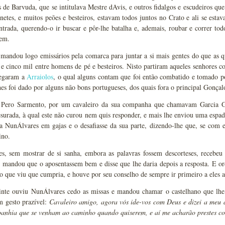
de Barvuda, que se intitulava Mestre dAvis, e outros fidalgos e escudeiros que
inetes, e muitos peões e besteiros, estavam todos juntos no Crato e ali se esta
ntrada, querendo-o ir buscar e pôr-lhe batalha e, ademais, roubar e correr t
sem.
andou logo emissários pela comarca para juntar a si mais gentes do que as qu
s e cinco mil entre homens de pé e besteiros. Nisto partiram aqueles senhores 
hegaram a
Arraiolos
, o qual alguns contam que foi então combatido e tomado po
es foi dado por alguns não bons portugueses, dos quais fora o principal Gonça
 Pero Sarmento, por um cavaleiro da sua companha que chamavam Garcia Go
surada, à qual este não curou nem quis responder, e mais lhe enviou uma espa
a NunÁlvares em gajas e o desafiasse da sua parte, dizendo-lhe que, se com e
ino.
s, sem mostrar de si sanha, embora as palavras fossem descorteses, recebeu
e mandou que o aposentassem bem e disse que lhe daria depois a resposta. E o
to que viu que cumpria, e houve por seu conselho de sempre ir primeiro a eles an
inte ouviu NunÁlvares cedo as missas e mandou chamar o castelhano que lhe t
m gesto prazível:
Cavaleiro amigo, agora vós ide-vos com Deus e dizei a meu 
anhia que se venham ao caminho quando quiserem, e aí me acharão prestes co