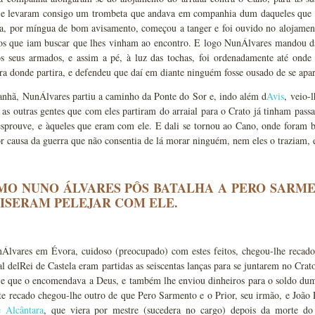
, e levaram consigo um trombeta que andava em companhia dum daqueles que a
ta, por míngua de bom avisamento, começou a tanger e foi ouvido no alojamen
nos que iam buscar que lhes vinham ao encontro. E logo NunÁlvares mandou da
s seus armados, e assim a pé, à luz das tochas, foi ordenadamente até onde
ra donde partira, e defendeu que daí em diante ninguém fosse ousado de se apar
nhã, NunÁlvares partiu a caminho da Ponte do Sor e, indo além d
Avis
, veio-
 as outras gentes que com eles partiram do arraial para o Crato já tinham pass
esprouve, e àqueles que eram com ele. E dali se tornou ao Cano, onde foram 
r causa da guerra que não consentia de lá morar ninguém, nem eles o traziam, 
OMO NUNO ÁLVARES PÔS BATALHA A PERO SARME
ISERAM PELEJAR COM ELE.
Álvares em Évora, cuidoso (preocupado) com estes feitos, chegou-lhe recado 
al delRei de Castela eram partidas as seiscentas lanças para se juntarem no Cra
, e que o encomendava a Deus, e também lhe enviou dinheiros para o soldo du
ste recado chegou-lhe outro de que Pero Sarmento e o Prior, seu irmão, e Joã
 Alcântara
, que viera por mestre (sucedera no cargo) depois da morte do