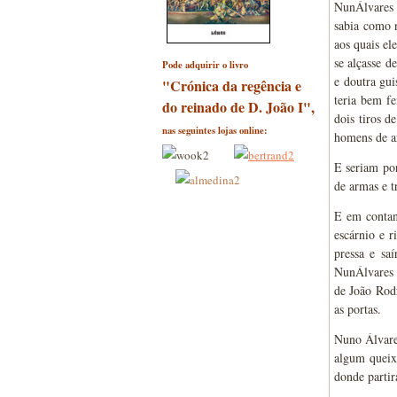
NunÁlvares 
sabia como n
aos quais el
se alçasse d
Pode adquirir o livro
e doutra gui
"Crónica da regência e
teria bem fe
do reinado de D. João I",
dois tiros d
nas seguintes lojas online:
homens de a
E seriam por
de armas e t
E em contan
escárnio e r
pressa e sa
NunÁlvares p
de João Rodr
as portas.
Nuno Álvares
algum queix
donde partir