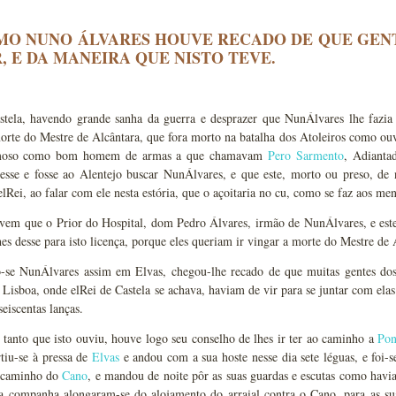
OMO NUNO ÁLVARES HOUVE RECADO DE QUE GENT
, E DA MANEIRA QUE NISTO TEVE.
stela, havendo grande sanha da guerra e desprazer que NunÁlvares lhe fazia 
orte do Mestre de Alcântara, que fora morto na batalha dos Atoleiros como ouv
moso como bom homem de armas a que chamavam
Pero Sarmento
, Adianta
sesse e fosse ao Alentejo buscar NunÁlvares, e que este, morto ou preso, de
lRei, ao falar com ele nesta estória, que o açoitaria no cu, como se faz aos men
evem que o Prior do Hospital, dom Pedro Álvares, irmão de NunÁlvares, e est
es desse para isto licença, porque eles queriam ir vingar a morte do Mestre de 
-se NunÁlvares assim em Elvas, chegou-lhe recado de que muitas gentes do
e Lisboa, onde elRei de Castela se achava, haviam de vir para se juntar com ela
eiscentas lanças.
tanto que isto ouviu, houve logo seu conselho de lhes ir ter ao caminho a
Pon
rtiu-se à pressa de
Elvas
e andou com a sua hoste nesse dia sete léguas, e foi-s
a caminho do
Cano
, e mandou de noite pôr as suas guardas e escutas como havia
ua companha alongaram-se do alojamento do arraial contra o Cano, para as s