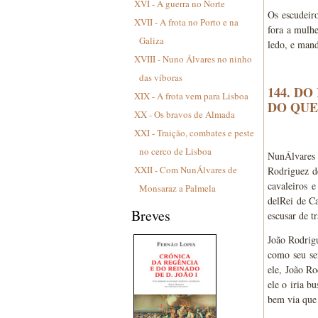
XVI - A guerra no Norte
Os escudeiro
XVII - A frota no Porto e na
fora a mulhe
Galiza
ledo, e mand
XVIII - Nuno Álvares no ninho
das víboras
144. D
XIX - A frota vem para Lisboa
DO QUE
XX - Os bravos de Almada
XXI - Traição, combates e peste
no cerco de Lisboa
NunÁlvares 
XXII - Com NunÁlvares de
Rodriguez d
cavaleiros 
Monsaraz a Palmela
delRei de Ca
Breves
escusar de t
João Rodrig
como seu sen
ele, João Ro
ele o iria b
bem via que 