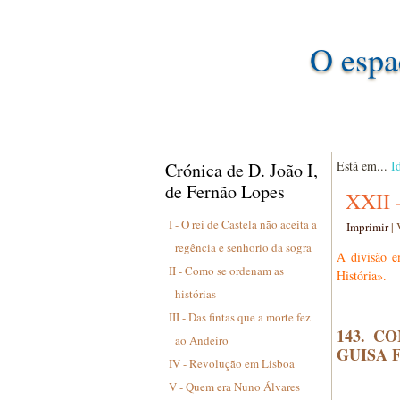
O espa
Está em...
I
Crónica de D. João I,
de Fernão Lopes
XXII 
I - O rei de Castela não aceita a
Imprimir
|
regência e senhorio da sogra
A divisão e
II - Como se ordenam as
História».
histórias
III - Das fintas que a morte fez
143. C
ao Andeiro
GUISA 
IV - Revolução em Lisboa
V - Quem era Nuno Álvares