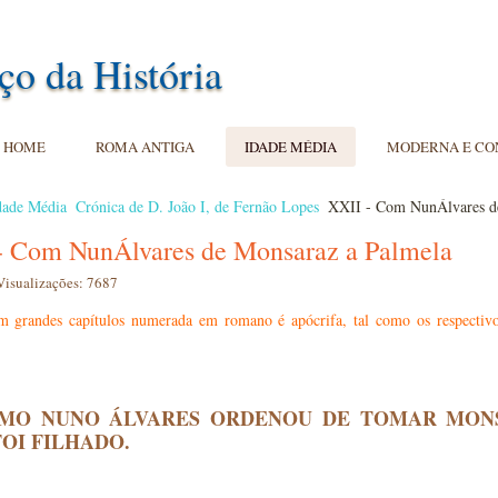
ço da História
HOME
ROMA ANTIGA
IDADE MÉDIA
MODERNA E C
dade Média
Crónica de D. João I, de Fernão Lopes
XXII - Com NunÁlvares d
- Com NunÁlvares de Monsaraz a Palmela
Visualizações: 7687
m grandes capítulos numerada em romano é apócrifa, tal como os respectivos
OMO NUNO ÁLVARES ORDENOU DE TOMAR MONS
FOI FILHADO.