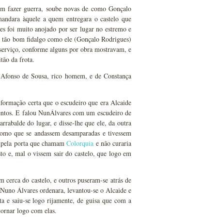
sem fazer guerra, soube novas de como Gonçalo
mandara àquele a quem entregara o castelo que
res foi muito anojado por ser lugar no estremo e
e tão bom fidalgo como ele (Gonçalo Rodrigues)
serviço, conforme alguns por obra mostravam, e
tão da frota.
o Afonso de Sousa, rico homem, e de Constança
formação certa que o escudeiro que era Alcaide
entos. E falou NunÁlvares com um escudeiro de
rrabalde do lugar, e disse-lhe que ele, da outra
 como que se andassem desamparadas e tivessem
as pela porta que chamam
Colorquia
e não curaria
isto e, mal o vissem sair do castelo, que logo em
 cerca do castelo, e outros puseram-se atrás de
 Nuno Álvares ordenara, levantou-se o Alcaide e
ta e saiu-se logo rijamente, de guisa que com a
tornar logo com elas.