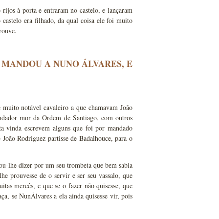
rijos à porta e entraram no castelo, e lançaram
astelo era filhado, da qual coisa ele foi muito
rouve.
 MANDOU A NUNO ÁLVARES, E
 muito notável cavaleiro a que chamavam João
mendador mor da Ordem de Santiago, com outros
sta vinda escrevem alguns que foi por mandado
e João Rodriguez partisse de Badalhouce, para o
ou-lhe dizer por um seu trombeta que bem sabia
he prouvesse de o servir e ser seu vassalo, que
itas mercês, e que se o fazer não quisesse, que
raça, se NunÁlvares a ela ainda quisesse vir, pois