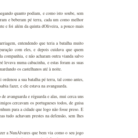
chegando quanto podiam, e como isto soube, sem
meram e beberam pé terra, cada um como melhor
te e foi além da quinta dOliveira, a pouco mais
rriagem, entendendo que teria a batalha muito
mparação com eles, e depois cuidava que quem
la companhia, e não acharam outra vianda salvo
levava numa cabacinha, e estas foram as suas
uardando os castelhanos até à noite.
i ordenou a sua batalha pé terra, tal como antes,
abia fazer, e ele estava na avanguarda.
o de avanguarda e réguarda e alas, mui cerca uns
nimigos cercavam os portugueses todos, de guisa
nhum para a cidade que logo não fosse preso. E
as tudo achavam prestes na defensão, sem lhes
izer a NunÁlvares que bem via como o seu jogo