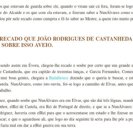
s que estavam de guarda sobre ele, quando o viram sair cá fora, foram-se logo 
r do Alcaide e os que com ela estavam, e fizeram saber a NunÁlvares como o c
ou pôr nele recado como cumpria e fê-lo saber ao Mestre, a quem isto muito p
O RECADO QUE JOÃO RODRIGUES DE CASTANHEDA
 SOBRE ISSO AVEIO.
sendo assim em Évora, chegou-lhe recado e soube por certo que um grande e
e Castanheda, que era capitão de trezentas lanças, e Garcia Fernandez, Co
e mui boas gentes, chegara a
Badalhouce
dizendo que o queria ir buscar, e e
stela. NunÁlvares, como isto ouviu, foi-se logo a caminho de Elvas, antes qu
rabalho.
uez, quando soube que NunÁlvares era em Elvas, que são daí três léguas, mand
hor, elRei de Castela, era Rei de Portugal de direito, e que se a NunÁlvares l
driguez, haveria com elRei para que o acrescentasse em estado e lhe fizesse mu
uscar; e que o aguardasse ali, que logo no dia seguinte lá seria para lhe pôr a p
fazia mal em dar a elRei guerra em sua terra.