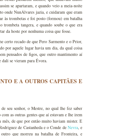
ssim se apartaram, e quando veio a meia-noite
to onde NunÁlvares jazia, e cuidaram que eram
r às trombetas e foi posto (formou) em batalha
 o trombeta tangera, e quando soube o que era
tar da hoste por nenhuma coisa que fosse.
lhe certo recado de que Pero Sarmento e o Prior,
ado por aquele lugar havia um dia, da qual coisa
bem pensados de figos, que outro mantimento aí
e dali se vieram para Évora.
NTO E A OUTROS CAPITÃES E
de seu senhor, o Mestre, no qual lhe fez saber
to com as outras gentes que aí estavam e lhe irem
m mês, de que por então muito haviam mister. E
o Rodriguez de Castanheda e o Conde de
Nevra
, e
 outro que morreu na batalha de Fronteira, e