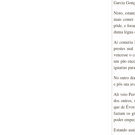
Garcia Gonça
Nisto, estan
mais comer 
pôde, e fora
duma légua d
Aí comeria 
prestes mal
vencesse o 
um pão enc
iguarias par
No outro dia
e pôs sua av
Ali veio Per
dos outros, 
que de Évor
faziam os g
poder empec
Estando ass