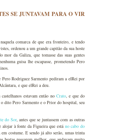
ES SE JUNTAVAM PARA O VIR
naquela comarca de que era fronteiro, e tendo
istes, ordenou a um grande capitão da sua hoste
do mor da Galiza, que tomasse das suas gentes
 nenhuma guisa lhe escapasse, prometendo Pero
inos.
e Pero Rodriguez Sarmento pediram a elRei por
Alcântara, e que elRei a deu.
s castelhanos estavam então no
Crato
, e que do
s o dito Pero Sarmento e o Prior do hospital, seu
te do Sor
, antes que se juntassem com as outras
e alojar à fonte da Figueira que está
no cabo do
 em costume. E sendo já alto serão, umas trinta
uas bestas passarem melhor, que andavam muito