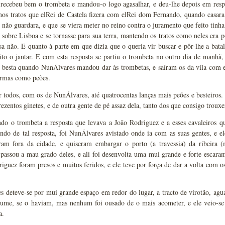
recebeu bem o trombeta e mandou-o logo agasalhar, e deu-lhe depois em respo
os tratos que elRei de Castela fizera com elRei dom Fernando, quando casara 
e não guardara, e que se viera meter no reino contra o juramento que feito tinha
e sobre Lisboa e se tornasse para sua terra, mantendo os tratos como neles era 
sa não. E quanto à parte em que dizia que o queria vir buscar e pôr-lhe a bata
ito o jantar. E com esta resposta se partiu o trombeta no outro dia de manhã,
e besta quando NunÁlvares mandou dar às trombetas, e saíram os da vila com e
rmas como peões.
 todos, com os de NunÁlvares, até quatrocentas lanças mais peões e besteiros
rezentos ginetes, e de outra gente de pé assaz dela, tanto dos que consigo trou
do o trombeta a resposta que levava a João Rodriguez e a esses cavaleiros q
indo de tal resposta, foi NunÁlvares avistado onde ia com as suas gentes, e 
íram fora da cidade, e quiseram embargar o porto (a travessia) da ribeira
assou a mau grado deles, e ali foi desenvolta uma mui grande e forte escaram
iguez foram presos e muitos feridos, e ele teve por força de dar a volta com o
 deteve-se por mui grande espaço em redor do lugar, a tracto de virotão, agua
ume, se o haviam, mas nenhum foi ousado de o mais acometer, e ele veio-se
a.