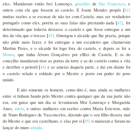
eles. Mandaram então frei Lourenço,
guardião
de
São Francisco
, e
outros com ele que fossem ao castelo. E Joane Mendes propôs
41
]
[
muitas razões a se escusar de não ter com Castela, mas ser verdadeiro
português como eles, porém as suas falas não prestando nada
42
]
, foi
[
determinado que todavia deixasse o castelo e que fosse entregue a um
dos da vila que o tivesse
43
]
. Outorgou o alcaide que lhe prazia, porque
[
não pôde mais fazer, e foi entregue a um escudeiro que chamavam
Martim Peres, e o alcaide foi logo fora do castelo, e depois se foi a
Moura
, que tinha Álvoro Gonçalves por elRei de Castela. E os do
concelho mandaram tirar as portas da torre e as do castelo contra a vila
e derribar o peitoril
44
]
e as ameias daquela parte, e daí em diante foi
[
o castelo velado e roldado por o Mestre e posto em poder do povo
miúdo.
E não somente os homens, como dito é, mas ainda as mulheres
entre si tinham bando pelo Mestre contra qualquer que da sua parte não
era, em guisa que um dia se levantaram Mor Lourenço e Margarida
Anes,
adela
, e outras mulheres em razões contra Maria Estevens, mãe
de Nuno Rodrigues de Vasconcelos, dizendo que o seu filho dissera mal
do Mestre e que era castelhano, e elas por si
45
]
o mataram e foram-no
[
lançar do muro
afundo
.