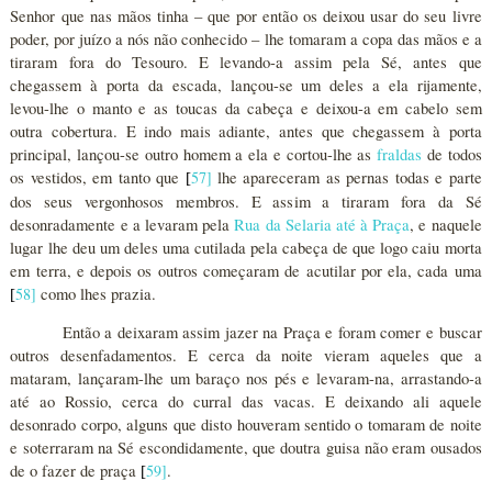
Senhor que nas mãos tinha – que por então os deixou usar do seu livre
poder, por juízo a nós não conhecido – lhe tomaram a copa das mãos e a
tiraram fora do Tesouro. E levando-a assim pela Sé, antes que
chegassem à porta da escada, lançou-se um deles a ela rijamente,
levou-lhe o manto e as toucas da cabeça e deixou-a em cabelo sem
outra cobertura. E indo mais adiante, antes que chegassem à porta
principal, lançou-se outro homem a ela e cortou-lhe as
fraldas
de todos
os vestidos, em tanto que
57
]
lhe apareceram as pernas todas e parte
[
dos seus vergonhosos membros. E assim a tiraram fora da Sé
desonradamente e a levaram pela
Rua da Selaria até à Praça
, e naquele
lugar lhe deu um deles uma cutilada pela cabeça de que logo caiu morta
em terra, e depois os outros começaram de acutilar por ela, cada uma
58
]
como lhes prazia.
[
Então a deixaram assim jazer na Praça e foram comer e buscar
outros desenfadamentos. E cerca da noite vieram aqueles que a
mataram, lançaram-lhe um baraço nos pés e levaram-na, arrastando-a
até ao Rossio, cerca do curral das vacas. E deixando ali aquele
desonrado corpo, alguns que disto houveram sentido o tomaram de noite
e soterraram na Sé escondidamente, que doutra guisa não eram ousados
de o fazer de praça
59
]
.
[