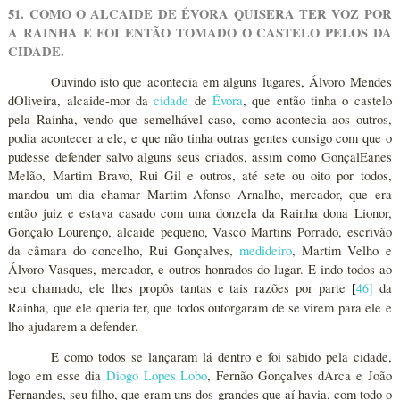
51. COMO O ALCAIDE DE ÉVORA QUISERA TER VOZ POR
A RAINHA E FOI ENTÃO TOMADO O CASTELO PELOS DA
CIDADE.
Ouvindo isto que acontecia em alguns lugares, Álvoro Mendes
dOliveira, alcaide-mor da
cidade
de
Évora
, que então tinha o castelo
pela Rainha, vendo que semelhável caso, como acontecia aos outros,
podia acontecer a ele, e que não tinha outras gentes consigo com que o
pudesse defender salvo alguns seus criados, assim como GonçalEanes
Melão, Martim Bravo, Rui Gil e outros, até sete ou oito por todos,
mandou um dia chamar Martim Afonso Arnalho, mercador, que era
então juiz e estava casado com uma donzela da Rainha dona Lionor,
Gonçalo Lourenço, alcaide pequeno, Vasco Martins Porrado, escrivão
da câmara do concelho, Rui Gonçalves,
medideiro
, Martim Velho e
Álvoro Vasques, mercador, e outros honrados do lugar. E indo todos ao
seu chamado, ele lhes propôs tantas e tais razões por parte
46
]
da
[
Rainha, que ele queria ter, que todos outorgaram de se virem para ele e
lho ajudarem a defender.
E como todos se lançaram lá dentro e foi sabido pela cidade,
logo em esse dia
Diogo Lopes Lobo
, Fernão Gonçalves dArca e João
Fernandes, seu filho, que eram uns dos grandes que aí havia, com todo o