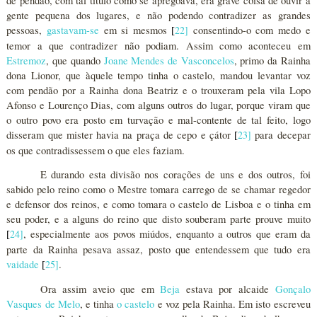
de pendão, com tal título como se apregoava, era grave coisa de ouvir à
gente pequena dos lugares, e não podendo contradizer as grandes
pessoas,
gastavam-se
em si mesmos
22
]
consentindo-o com medo e
[
temor a que contradizer não podiam. Assim como aconteceu em
Estremoz
, que quando
Joane Mendes de Vasconcelos
, primo da Rainha
dona Lionor, que àquele tempo tinha o castelo, mandou levantar voz
com pendão por a Rainha dona Beatriz e o trouxeram pela vila Lopo
Afonso e Lourenço Dias, com alguns outros do lugar, porque viram que
o outro povo era posto em turvação e mal-contente de tal feito, logo
disseram que mister havia na praça de cepo e çátor
23
]
para decepar
[
os que contradissessem o que eles faziam.
E durando esta divisão nos corações de uns e dos outros, foi
sabido pelo reino como o Mestre tomara carrego de se chamar regedor
e defensor dos reinos, e como tomara o castelo de Lisboa e o tinha em
seu poder, e a alguns do reino que disto souberam parte prouve muito
24
]
, especialmente aos povos miúdos, enquanto a outros que eram da
[
parte da Rainha pesava assaz, posto que entendessem que tudo era
vaidade
25
]
.
[
Ora assim aveio que em
Beja
estava por alcaide
Gonçalo
Vasques de Melo
, e tinha
o castelo
e voz pela Rainha. Em isto escreveu