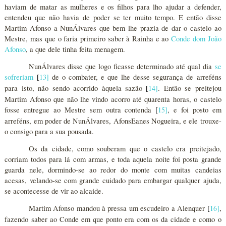
haviam de matar as mulheres e os filhos para lho ajudar a defender,
entendeu que não havia de poder se ter muito tempo. E então disse
Martim Afonso a NunÁlvares que bem lhe prazia de dar o castelo ao
Mestre, mas que o faria primeiro saber à Rainha e ao
Conde dom João
Afonso
, a que dele tinha feita menagem.
NunÁlvares disse que logo ficasse determinado até qual dia
se
sofreriam
13
]
de o combater, e que lhe desse segurança de arreféns
[
para isto, não sendo acorrido àquela sazão
14
]
. Então se preitejou
[
Martim Afonso que não lhe vindo acorro até quarenta horas, o castelo
fosse entregue ao Mestre sem outra contenda
15
]
, e foi posto em
[
arreféns, em poder de NunÁlvares, AfonsEanes Nogueira, e ele trouxe-
o consigo para a sua pousada.
Os da cidade, como souberam que o castelo era preitejado,
corriam todos para lá com armas, e toda aquela noite foi posta grande
guarda nele, dormindo-se ao redor do monte com muitas candeias
acesas, velando-se com grande cuidado para embargar qualquer ajuda,
se acontecesse de vir ao alcaide.
Martim Afonso mandou à pressa um escudeiro a Alenquer
16
]
,
[
fazendo saber ao Conde em que ponto era com os da cidade e como o