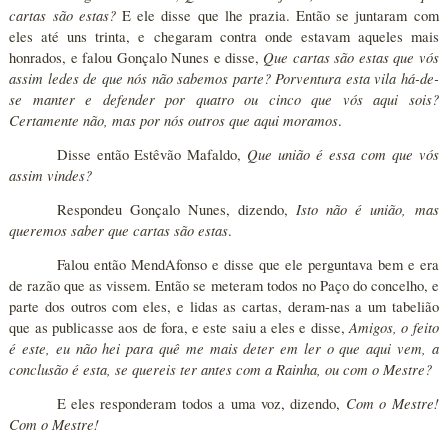
cartas são estas?
E ele disse que lhe prazia. Então se juntaram com
eles até uns trinta, e chegaram contra onde estavam aqueles mais
Que cartas são estas que vós
honrados, e falou Gonçalo Nunes e disse,
assim ledes de que nós não sabemos parte? Porventura esta vila há-de-
se manter e defender por quatro ou cinco que vós aqui sois?
Certamente não, mas por nós outros que aqui moramos
.
Que união é essa com que vós
Disse então Estêvão Mafaldo,
assim vindes?
Isto não é união, mas
Respondeu Gonçalo Nunes, dizendo,
queremos saber que cartas são estas
.
Falou então MendAfonso e disse que ele perguntava bem e era
de razão que as vissem. Então se meteram todos no Paço do concelho, e
parte dos outros com eles, e lidas as cartas, deram-nas a um tabelião
Amigos, o feito
que as publicasse aos de fora, e este saiu a eles e disse,
é este, eu não hei para quê me mais deter em ler o que aqui vem, a
conclusão é esta, se quereis ter antes com a Rainha, ou com o Mestre?
Com o Mestre!
E eles responderam todos a uma voz, dizendo,
Com o Mestre!