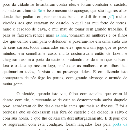
povo da cidade se levantaram contra eles e foram combater o castelo,
subindo ao cimo da
Sé
e isso mesmo do açougue, que são lugares altos
donde lhes podiam empecer com as bestas, e dali tiravam
47
]
muitos
[
virotões aos que estavam no castelo, o qual era mui forte de torres,
muro e cercado de cava, e mui mau de tomar sem grande trabalho. E
para os fazerem render mais
asinha
, tomaram as mulheres e os filhos
dos que dentro eram para o defender, e puseram-nos em cima cada uns
de seus carros, todos amarrados em eles, que era um jogo que os povos
miúdos, em semelhante caso, muito costumavam então de fazer, e
chegaram assim à porta do castelo, bradando aos de cima que saíssem
fora e o desamparassem logo, senão que as mulheres e os filhos lhes
queimariam todos, à vista e na presença deles. E em dizendo isto
começaram de pôr fogo às portas, com grande alvoroço e arruído de
muita gente.
O alcaide, quando isto viu, falou com aqueles que eram lá
dentro com ele, e receando-se de cair na destemperada sanha daquele
povo, acordaram de lhe dar o castelo antes que mais se fizesse. E foi a
preitesia que os deixassem sair fora do castelo e da cidade, a salvo e
com sua honra, e que lho deixariam desembargadamente. E depois que
os seguraram com esta condição, foram lançados fora pela
porta da