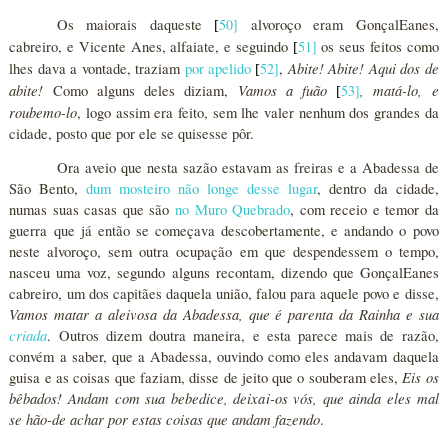
Os maiorais daqueste
50
]
alvoroço eram GonçalEanes,
[
cabreiro, e Vicente Anes, alfaiate, e seguindo
51
]
os seus feitos como
[
Abite! Abite! Aqui dos de
lhes dava a vontade, traziam
por apelido
52
]
,
[
abite!
Vamos a fuão
, matá-lo, e
Como alguns deles diziam,
53
]
[
roubemo-lo
, logo assim era feito, sem lhe valer nenhum dos grandes da
cidade, posto que por ele se quisesse pôr.
Ora aveio que nesta sazão estavam as freiras e a Abadessa de
São Bento,
dum mosteiro não longe desse lugar
, dentro da cidade,
numas suas casas que são
no Muro Quebrado
, com receio e temor da
guerra que já então se começava descobertamente, e andando o povo
neste alvoroço, sem outra ocupação em que despendessem o tempo,
nasceu uma voz, segundo alguns recontam, dizendo que GonçalEanes
cabreiro, um dos capitães daquela união, falou para aquele povo e disse,
Vamos matar a aleivosa da Abadessa, que é parenta da Rainha e sua
criada
. Outros dizem doutra maneira, e esta parece mais de razão,
convém a saber, que a Abadessa, ouvindo como eles andavam daquela
Eis os
guisa e as coisas que faziam, disse de jeito que o souberam eles,
bêbados! Andam com sua bebedice, deixai-os vós, que ainda eles mal
se hão-de achar por estas coisas que andam fazendo
.