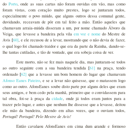
do
Porto
, onde as suas cartas não foram ouvidas em vão, mas como
foram vistas, com coração muito prestes, logo se juntaram todos,
especialmente o povo miúdo, que alguns outros dessa comunal gente,
duvidando, receavam de pôr em tal feito a mão. Então aqueles que
chamavam arraia-miúda disseram a um, por nome chamado Álvoro da
Veiga, que levasse a bandeira pela vila
em voz e nome
do Mestre de
Avis
60
]
, e ele recusou de a levar, mostrando que o não devia de fazer,
[
o qual logo foi chamado traidor e que era da parte da Rainha, dando-se-
lhe tantas cutiladas, e tão de vontade, que era sobeja coisa de ver.
Este morto, não se fez mais naquele dia, mas juntaram-se todos
ao outro seguinte com a sua bandeira tendida
61
]
na praça, tendo
[
ordenado
62
]
que a levasse um bom homem do lugar que chamavam
[
Afonso Eanes Pateiro
, e se a levar não quisesse, que o matassem logo
como ao outro. AfonsEanes soube disto parte por alguns deles que eram
seus amigos, e bem cedo pela manhã, primeiro que o convidassem para
tal obra, foi-se à praça da
cidade
, onde já todos eram juntos para a
trazer pelo lugar, e antes que nenhum lhe dissesse que a levasse, deitou
ele mão da bandeira, dizendo em altas vozes, que o ouviam todos,
Portugal! Portugal! Pelo Mestre de Avis!
Então cavalgou AfonsEanes em cima dum grande e formoso