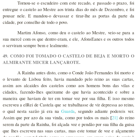
Tornou-se o escudeiro com este recado, e passado o prazo, foi
entregue o castelo ao Mestre aos trinta dias do mês de Dezembro, e foi
pousar nele. E mandou-o devassar e tirar-lhe as portas da parte da
cidade, por conselho de todo o povo.
Martim Afonso, como deu o castelo ao Mestre, veio-se para a
sua mercê com os que dentro eram, e ele, AfonsEanes e os outros todos
o serviram sempre bem e lealmente.
49. COMO FOI TOMADO O CASTELO DE BEJA E MORTO O
ALMIRANTE MICER LANÇAROTE.
A Rainha antes disto, como o Conde João Fernandes foi morto e
o levanto de Lisboa feito, havia mandado pelo reino as suas cartas,
assim aos alcaides dos castelos como aos homens bons das vilas e
cidades, fazendo-lhes queixume do que havia acontecido e sobre a
maneira que haviam de ter em tomar voz por sua filha. E isso mesmo
escreveu a elRei de Castela que se trabalhasse de vir depressa ao reino,
o qual nesta sazão já era na
Guarda
, segundo adiante podereis ver.
Assim que por azo da sua vinda, como por todos os mais
21
]
do reino
[
serem da parte da Rainha, foi alçada voz e pendão por sua filha da guisa
que lhes escreveu nas suas cartas, mas este tomar de voz e alçamento