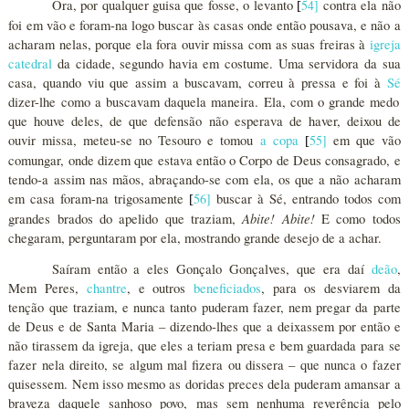
Ora, por qualquer guisa que fosse, o levanto
54
]
contra ela não
[
foi em vão e foram-na logo buscar às casas onde então pousava, e não a
acharam nelas, porque ela fora ouvir missa com as suas freiras à
igreja
catedral
da cidade, segundo havia em costume. Uma servidora da sua
casa, quando viu que assim a buscavam, correu à pressa e foi à
Sé
dizer-lhe como a buscavam daquela maneira. Ela, com o grande medo
que houve deles, de que defensão não esperava de haver, deixou de
ouvir missa, meteu-se no Tesouro e tomou
a copa
55
]
em que vão
[
comungar, onde dizem que estava então o Corpo de Deus consagrado, e
tendo-a assim nas mãos, abraçando-se com ela, os que a não acharam
em casa foram-na trigosamente
56
]
buscar à Sé, entrando todos com
[
Abite! Abite!
grandes brados do apelido que traziam,
E como todos
chegaram, perguntaram por ela, mostrando grande desejo de a achar.
Saíram então a eles Gonçalo Gonçalves, que era daí
deão
,
Mem Peres,
chantre
, e outros
beneficiados
, para os desviarem da
tenção que traziam, e nunca tanto puderam fazer, nem pregar da parte
de Deus e de Santa Maria – dizendo-lhes que a deixassem por então e
não tirassem da igreja, que eles a teriam presa e bem guardada para se
fazer nela direito, se algum mal fizera ou dissera – que nunca o fazer
quisessem. Nem isso mesmo as doridas preces dela puderam amansar a
braveza daquele sanhoso povo, mas sem nenhuma reverência pelo