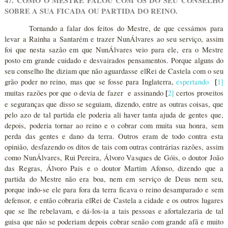
47. COMO O MESTRE FALOU COM OS DO SEU CONSELHO
SOBRE A SUA FICADA OU PARTIDA DO REINO.
Tornando a falar dos feitos do Mestre, de que cessámos para
levar a Rainha a Santarém e trazer NunÁlvares ao seu serviço, assim
foi que nesta sazão em que NunÁlvares veio para ele, era o Mestre
posto em grande cuidado e desvairados pensamentos. Porque alguns do
seu conselho lhe diziam que não aguardasse elRei de Castela com o seu
grão poder no reino, mas que se fosse para Inglaterra,
espertando
1
]
[
muitas razões por que o devia de fazer e assinando
2
]
certos proveitos
[
e seguranças que disso se seguiam, dizendo, entre as outras coisas, que
pelo azo de tal partida ele poderia ali haver tanta ajuda de gentes que,
depois, poderia tornar ao reino e o cobrar com muita sua honra, sem
perda das gentes e dano da terra. Outros eram de todo contra esta
opinião, desfazendo os ditos de tais com outras contrárias razões, assim
como NunÁlvares, Rui Pereira, Álvoro Vasques de Góis, o doutor João
das Regras, Álvoro Pais e o doutor Martim Afonso, dizendo que a
partida do Mestre não era boa, nem em serviço de Deus nem seu,
porque indo-se ele para fora da terra ficava o reino desamparado e sem
defensor, e então cobraria elRei de Castela a cidade e os outros lugares
que se lhe rebelavam, e dá-los-ia a tais pessoas e afortalezaria de tal
guisa que não se poderiam depois cobrar senão com grande afã e muito