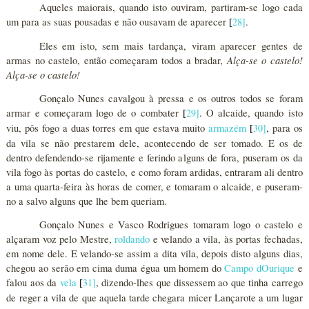
Aqueles maiorais, quando isto ouviram, partiram-se logo cada
um para as suas pousadas e não ousavam de aparecer
28
]
.
[
Eles em isto, sem mais tardança, viram aparecer gentes de
Alça-se o castelo!
armas no castelo, então começaram todos a bradar,
Alça-se o castelo!
Gonçalo Nunes cavalgou à pressa e os outros todos se foram
armar e começaram logo de o combater
29
]
. O alcaide, quando isto
[
viu, pôs fogo a duas torres em que estava muito
armazém
30
]
, para os
[
da vila se não prestarem dele, acontecendo de ser tomado. E os de
dentro defendendo-se rijamente e ferindo alguns de fora, puseram os da
vila fogo às portas do castelo, e como foram ardidas, entraram ali dentro
a uma quarta-feira às horas de comer, e tomaram o alcaide, e puseram-
no a salvo alguns que lhe bem queriam.
Gonçalo Nunes e Vasco Rodrigues tomaram logo o castelo e
alçaram voz pelo Mestre,
roldando
e velando a vila, às portas fechadas,
em nome dele. E velando-se assim a dita vila, depois disto alguns dias,
chegou ao serão em cima duma égua um homem do
Campo dOurique
e
falou aos da
vela
31
]
, dizendo-lhes que dissessem ao que tinha carrego
[
de reger a vila de que aquela tarde chegara micer Lançarote a um lugar