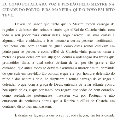
53. COMO FOI ALÇADA VOZ E PENDÃO PELO MESTRE NA
CIDADE DO PORTO, E DA MANEIRA QUE O POVO EM ISTO
TEVE.
Deveis de saber que tanto que o Mestre tomou carrego de
regedor e defensor dos reinos e soube que elRei de Castela vinha com
todo o seu poder para entrar neles, logo escreveu as suas cartas a
algumas vilas e cidades, e isso mesmo a certas pessoas, notificando-
lhes nelas que bem sabiam da guisa como estes reinos estavam em
ponto para se perder, e como elRei de Castela vinha para os tomar e
meter os povos deles em sua sujeição, contra a ordenação dos tratos que
prometidos tinha, a qual coisa deviam de ter por tão grave e tão
estranha, que antes todos se deviam aventurar a morrer em tal demanda
do que cair em servidão tão odiosa, e que ele, por honra e defensão do
reino e dos naturais dele, se dispusera a tomar carrego de os reger e
defender, o que, com a graça de Deus, entendia de levar adiante com a
boa ajuda deles, e que por tanto lhes rogava que todos de bom coração,
como verdadeiros portugueses, tivessem voz por Portugal e não
curassem de nenhumas cartas que a Rainha e elRei de Castela em
contrário disto lhes mandassem.
E dentre os lugares a que o seu recado chegou, um foi a cidade