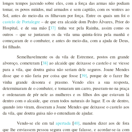
longos tempos jazendo sobre eles, com a força das armas não podiam
tomar, os povos miúdos, mal armados e sem capitão, com os ventres ao
Sol, antes do meio-dia os filhavam por força. Entre os quais um foi o
castelo de Portalegre
– de que era alcaide dom Pedro Álvares, Prior do
Hospital, e de sua mão
37
]
tinha voz pela Rainha, assim como os
[
outros – que se juntaram os da vila uma quinta-feira pela manhã e
começaram de o combater, e antes do meio-dia, com a ajuda de Deus,
foi filhado.
Semelhavelmente os da vila de Estremoz, postos em grande
alvoroço, cometeram
38
]
ao alcaide que deixasse o castelo e se viesse
[
para a vila, que doutra guisa não seriam dele seguros. Joane Mendes
disse que o não faria por coisa que fosse
39
]
, porque de o fazer lhe
[
vinha grande desonra e prasmo. Vendo eles a sua resposta,
determinaram de o combater, e tomaram um carro, puseram-no na praça
e ordenaram de pôr nele as mulheres e os filhos dos que estavam lá
dentro com o alcaide, que eram todos naturais do lugar. E os de dentro,
quando isto viram, disseram a Joane Mendes que deixasse o castelo aos
da vila, que doutra guisa não o entendiam de ajudar.
Vendo-se ele em tal
apertada
40
]
, mandou dizer aos de fora
[
que lhe enviassem pessoa segura com que falasse, e acordar-se-ia com