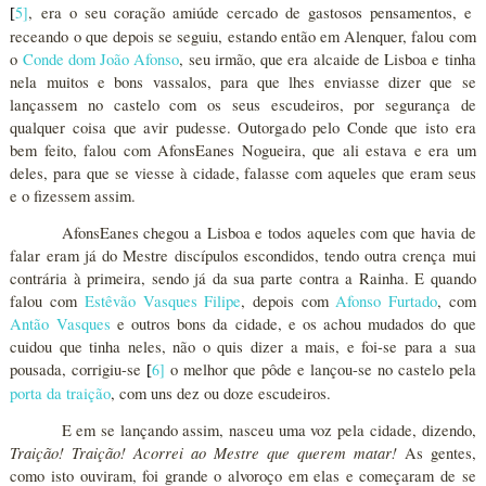
5
]
, era o seu coração amiúde cercado de gastosos pensamentos, e
[
receando o que depois se seguiu, estando então em Alenquer, falou com
o
Conde dom João Afonso
, seu irmão, que era alcaide de Lisboa e tinha
nela muitos e bons vassalos, para que lhes enviasse dizer que se
lançassem no castelo com os seus escudeiros, por segurança de
qualquer coisa que avir pudesse. Outorgado pelo Conde que isto era
bem feito, falou com AfonsEanes Nogueira, que ali estava e era um
deles, para que se viesse à cidade, falasse com aqueles que eram seus
e o fizessem assim.
AfonsEanes chegou a Lisboa e todos aqueles com que havia de
falar eram já do Mestre discípulos escondidos, tendo outra crença mui
contrária à primeira, sendo já da sua parte contra a Rainha. E quando
falou com
Estêvão Vasques Filipe
, depois com
Afonso Furtado
, com
Antão Vasques
e outros bons da cidade, e os achou mudados do que
cuidou que tinha neles, não o quis dizer a mais, e foi-se para a sua
pousada, corrigiu-se
6
]
o melhor que pôde e lançou-se no castelo pela
[
porta da traição
, com uns dez ou doze escudeiros.
E em se lançando assim, nasceu uma voz pela cidade, dizendo,
Traição! Traição! Acorrei ao Mestre que querem matar!
As gentes,
como isto ouviram, foi grande o alvoroço em elas e começaram de se