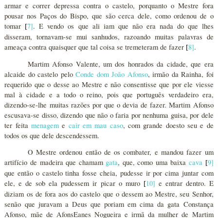
armar e correr depressa contra o castelo, porquanto o Mestre fora
pousar nos Paços do Bispo, que são cerca dele, como ordenou de o
tomar
7
]
. E vendo os que ali iam que não era nada do que lhes
[
disseram, tornavam-se mui sanhudos, razoando muitas palavras de
ameaça contra quaisquer que tal coisa se tremeteram de fazer
8
]
.
[
Martim Afonso Valente, um dos honrados da cidade, que era
alcaide do castelo pelo
Conde dom João Afonso
, irmão da Rainha, foi
requerido que o desse ao Mestre e não consentisse que por ele viesse
mal à cidade e a todo o reino, pois que português verdadeiro era,
dizendo-se-lhe muitas razões por que o devia de fazer. Martim Afonso
escusava-se disso, dizendo que não o faria por nenhuma guisa, por dele
ter feita
menagem
e
cair em mau caso
, com grande doesto seu e de
todos os que dele descendessem.
O Mestre ordenou então de os combater, e mandou fazer um
artifício de madeira que chamam
gata
, que, como uma baixa
cava
9
]
[
que então o castelo tinha fosse cheia, pudesse ir por cima juntar com
ele, e de sob ela pudessem ir picar o muro
10
]
e entrar dentro. E
[
diziam os de fora aos do castelo que o dessem ao Mestre, seu Senhor,
senão que juravam a Deus que poriam em cima da gata Constança
Afonso, mãe de AfonsEanes Nogueira e irmã da mulher de Martim