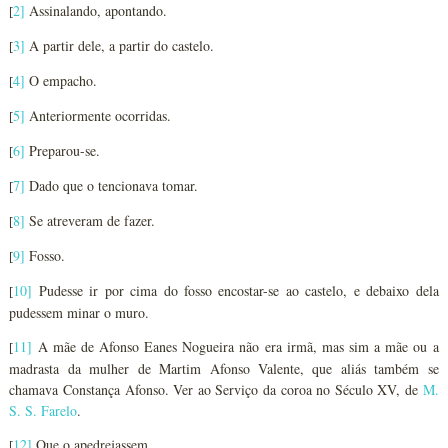
2
]
Assinalando, apontando.
[
3
]
A partir dele, a partir do castelo.
[
4
]
O empacho.
[
5
]
Anteriormente ocorridas.
[
6
]
Preparou-se.
[
7
]
Dado que o tencionava tomar.
[
8
]
Se atreveram de fazer.
[
9
]
Fosso.
[
10
]
Pudesse ir por cima do fosso encostar-se ao castelo, e debaixo dela
[
pudessem minar o muro.
11
]
A mãe de Afonso Eanes Nogueira não era irmã, mas sim a mãe ou a
[
madrasta da mulher de Martim Afonso Valente, que aliás também se
chamava Constança Afonso. Ver ao Serviço da coroa no Século XV, de
M.
S. S. Farelo
.
12
]
Que o apedrejassem.
[