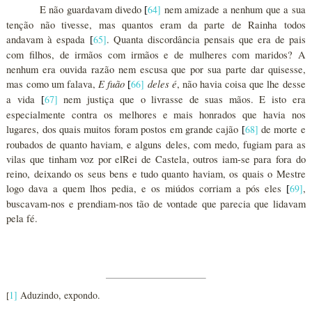
E não guardavam divedo
64
]
nem amizade a nenhum que a sua
[
tenção não tivesse, mas quantos eram da parte de Rainha todos
andavam à espada
65
]
. Quanta discordância pensais que era de pais
[
com filhos, de irmãos com irmãos e de mulheres com maridos? A
nenhum era ouvida razão nem escusa que por sua parte dar quisesse,
E fuão
deles é
mas como um falava,
66
]
, não havia coisa que lhe desse
[
a vida
67
]
nem justiça que o livrasse de suas mãos. E isto era
[
especialmente contra os melhores e mais honrados que havia nos
lugares, dos quais muitos foram postos em grande cajão
68
]
de morte e
[
roubados de quanto haviam, e alguns deles, com medo, fugiam para as
vilas que tinham voz por elRei de Castela, outros iam-se para fora do
reino, deixando os seus bens e tudo quanto haviam, os quais o Mestre
logo dava a quem lhos pedia, e os miúdos corriam a pós eles
69
]
,
[
buscavam-nos e prendiam-nos tão de vontade que parecia que lidavam
pela fé.
1
]
Aduzindo, expondo.
[