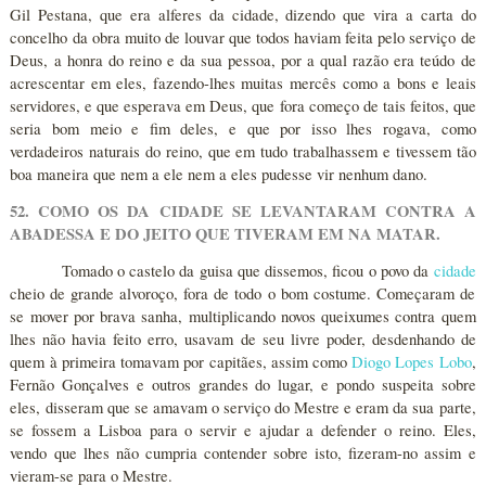
Gil Pestana, que era alferes da cidade, dizendo que vira a carta do
concelho da obra muito de louvar que todos haviam feita pelo serviço de
Deus, a honra do reino e da sua pessoa, por a qual razão era teúdo de
acrescentar em eles, fazendo-lhes muitas mercês como a bons e leais
servidores, e que esperava em Deus, que fora começo de tais feitos, que
seria bom meio e fim deles, e que por isso lhes rogava, como
verdadeiros naturais do reino, que em tudo trabalhassem e tivessem tão
boa maneira que nem a ele nem a eles pudesse vir nenhum dano.
52. COMO OS DA CIDADE SE LEVANTARAM CONTRA A
ABADESSA E DO JEITO QUE TIVERAM EM NA MATAR.
Tomado o castelo da guisa que dissemos, ficou o povo da
cidade
cheio de grande alvoroço, fora de todo o bom costume. Começaram de
se mover por brava sanha, multiplicando novos queixumes contra quem
lhes não havia feito erro, usavam de seu livre poder, desdenhando de
quem à primeira tomavam por capitães, assim como
Diogo Lopes Lobo
,
Fernão Gonçalves e outros grandes do lugar, e pondo suspeita sobre
eles, disseram que se amavam o serviço do Mestre e eram da sua parte,
se fossem a Lisboa para o servir e ajudar a defender o reino. Eles,
vendo que lhes não cumpria contender sobre isto, fizeram-no assim e
vieram-se para o Mestre.