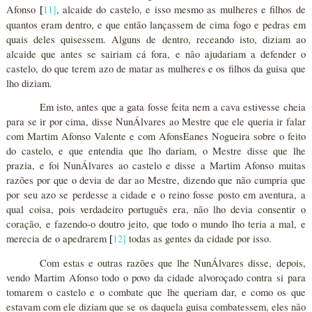
Afonso
11
]
, alcaide do castelo, e isso mesmo as mulheres e filhos de
[
quantos eram dentro, e que então lançassem de cima fogo e pedras em
quais deles quisessem. Alguns de dentro, receando isto, diziam ao
alcaide que antes se sairiam cá fora, e não ajudariam a defender o
castelo, do que terem azo de matar as mulheres e os filhos da guisa que
lho diziam.
Em isto, antes que a gata fosse feita nem a cava estivesse cheia
para se ir por cima, disse NunÁlvares ao Mestre que ele queria ir falar
com Martim Afonso Valente e com AfonsEanes Nogueira sobre o feito
do castelo, e que entendia que lho dariam, o Mestre disse que lhe
prazia, e foi NunÁlvares ao castelo e disse a Martim Afonso muitas
razões por que o devia de dar ao Mestre, dizendo que não cumpria que
por seu azo se perdesse a cidade e o reino fosse posto em aventura, a
qual coisa, pois verdadeiro português era, não lho devia consentir o
coração, e fazendo-o doutro jeito, que todo o mundo lho teria a mal, e
merecia de o apedrarem
12
]
todas as gentes da cidade por isso.
[
Com estas e outras razões que lhe NunÁlvares disse, depois,
vendo Martim Afonso todo o povo da cidade alvoroçado contra si para
tomarem o castelo e o combate que lhe queriam dar, e como os que
estavam com ele diziam que se os daquela guisa combatessem, eles não