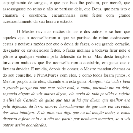
espargimento de sangue, e que por isso lhe pediam, por mercê, que
assossegasse no reino e não se partisse dele, que Deus, que para isto o
chamara e escolhera, encaminharia seus feitos com grande
acrescentamento da sua honra e estado.
O Mestre ouvia as razões de uns e dos outros, e se bem que
aqueles que o aconselhavam a que se partisse do reino assinassem
certas e notáveis razões por que o devia de fazer, o seu grande coração,
desejador de cavaleirosos feitos, o fazia inclinar a todavia ficar nele e
pôr-se a qualquer ventura pela defensão da terra. Mas desta tenção o
turvavam muito os que lhe aconselhavam o contrário, em guisa que o
faziam duvidar. E um dia, depois de comer, o Mestre mandou chamar os
do seu conselho, e NunÁlvares com eles, e como todos foram juntos, o
Amigos, vós vedes bem
Mestre propôs ante eles, dizendo em esta guisa,
o grande perigo em que este reino está, e como, partindo-me eu dele,
segundo alguns de vós outros dizem, ele seria de todo perdido e sujeito
a elRei de Castela, de guisa que tais aí há que dizem que melhor era
pela defensão da terra morrer honradamente do que cair em servidão
dos seus inimigos. E de mim vos digo que eu tal tenção tenho, e estou
disposto a ficar nela e a não me partir por nenhuma maneira, se o vós
outros assim acordardes
.