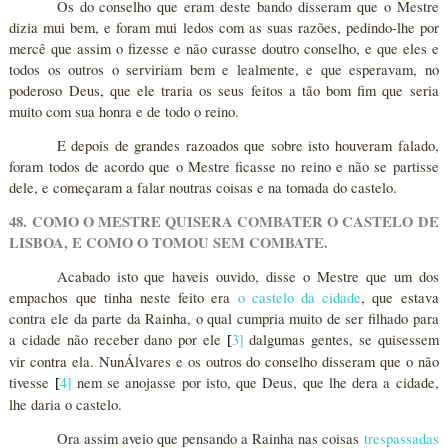
Os do conselho que eram deste bando disseram que o Mestre
dizia mui bem, e foram mui ledos com as suas razões, pedindo-lhe por
mercê que assim o fizesse e não curasse doutro conselho, e que eles e
todos os outros o serviriam bem e lealmente, e que esperavam, no
poderoso Deus, que ele traria os seus feitos a tão bom fim que seria
muito com sua honra e de todo o reino.
E depois de grandes razoados que sobre isto houveram falado,
foram todos de acordo que o Mestre ficasse no reino e não se partisse
dele, e começaram a falar noutras coisas e na tomada do castelo.
48. COMO O MESTRE QUISERA COMBATER O CASTELO DE
LISBOA, E COMO O TOMOU SEM COMBATE.
Acabado isto que haveis ouvido, disse o Mestre que um dos
empachos que tinha neste feito era
o castelo da cidade
, que estava
contra ele da parte da Rainha, o qual cumpria muito de ser filhado para
a cidade não receber dano por ele
3
]
dalgumas gentes, se quisessem
[
vir contra ela. NunÁlvares e os outros do conselho disseram que o não
tivesse
4
]
nem se anojasse por isto, que Deus, que lhe dera a cidade,
[
lhe daria o castelo.
Ora assim aveio que pensando a Rainha nas coisas
trespassadas