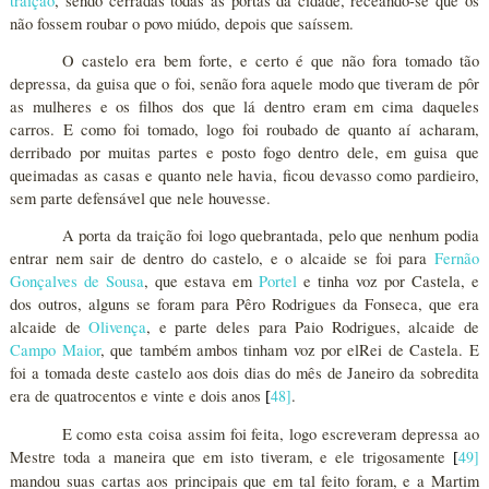
traição
, sendo cerradas todas as portas da cidade, receando-se que os
não fossem roubar o povo miúdo, depois que saíssem.
O castelo era bem forte, e certo é que não fora tomado tão
depressa, da guisa que o foi, senão fora aquele modo que tiveram de pôr
as mulheres e os filhos dos que lá dentro eram em cima daqueles
carros. E como foi tomado, logo foi roubado de quanto aí acharam,
derribado por muitas partes e posto fogo dentro dele, em guisa que
queimadas as casas e quanto nele havia, ficou devasso como pardieiro,
sem parte defensável que nele houvesse.
A porta da traição foi logo quebrantada, pelo que nenhum podia
entrar nem sair de dentro do castelo, e o alcaide se foi para
Fernão
Gonçalves de Sousa
, que estava em
Portel
e tinha voz por Castela, e
dos outros, alguns se foram para Pêro Rodrigues da Fonseca, que era
alcaide de
Olivença
, e parte deles para Paio Rodrigues, alcaide de
Campo Maior
, que também ambos tinham voz por elRei de Castela. E
foi a tomada deste castelo aos dois dias do mês de Janeiro da sobredita
era de quatrocentos e vinte e dois anos
48
]
.
[
E como esta coisa assim foi feita, logo escreveram depressa ao
Mestre toda a maneira que em isto tiveram, e ele trigosamente
49
]
[
mandou suas cartas aos principais que em tal feito foram, e a Martim