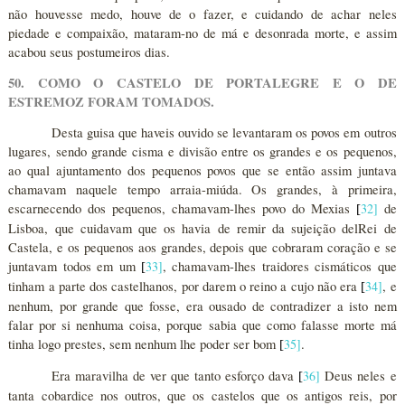
não houvesse medo, houve de o fazer, e cuidando de achar neles
piedade e compaixão, mataram-no de má e desonrada morte, e assim
acabou seus postumeiros dias.
50. COMO O CASTELO DE PORTALEGRE E O DE
ESTREMOZ FORAM TOMADOS.
Desta guisa que haveis ouvido se levantaram os povos em outros
lugares, sendo grande cisma e divisão entre os grandes e os pequenos,
ao qual ajuntamento dos pequenos povos que se então assim juntava
chamavam naquele tempo arraia-miúda. Os grandes, à primeira,
escarnecendo dos pequenos, chamavam-lhes povo do Mexias
32
]
de
[
Lisboa, que cuidavam que os havia de remir da sujeição delRei de
Castela, e os pequenos aos grandes, depois que cobraram coração e se
juntavam todos em um
33
]
, chamavam-lhes traidores cismáticos que
[
tinham a parte dos castelhanos, por darem o reino a cujo não era
34
]
, e
[
nenhum, por grande que fosse, era ousado de contradizer a isto nem
falar por si nenhuma coisa, porque sabia que como falasse morte má
tinha logo prestes, sem nenhum lhe poder ser bom
35
]
.
[
Era maravilha de ver que tanto esforço dava
36
]
Deus neles e
[
tanta cobardice nos outros, que os castelos que os antigos reis, por