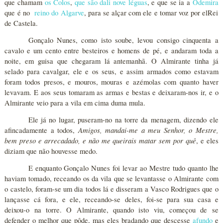
que chamam
os Colos
,
que são dali nove léguas
, e que se ia a
Odemira
que é no
reino do Algarve
, para se alçar com ele e tomar voz por elRei
de Castela.
Gonçalo Nunes, como isto soube, levou consigo cinquenta a
cavalo e um cento entre besteiros e homens de pé, e andaram toda a
noite, em guisa que chegaram lá antemanhã. O Almirante tinha já
selado para cavalgar, ele e os seus, e assim armados como estavam
foram todos presos, e mouros, mouras e azémolas com quanto haver
levavam. E aos seus tomaram as armas e bestas e deixaram-nos ir, e o
Almirante veio para a vila em cima duma mula.
Ele já no lugar, puseram-no na torre da menagem, dizendo ele
Amigos, mandai-me a meu Senhor, o Mestre,
afincadamente a todos,
bem preso e arrecadado, e não me queirais matar sem por quê
, e eles
diziam que não houvesse medo.
E enquanto Gonçalo Nunes foi levar ao Mestre tudo quanto lhe
haviam tomado, receando os da vila que se levantasse o Almirante com
o castelo, foram-se um dia todos lá e disseram a Vasco Rodrigues que o
lançasse cá fora, e ele, receando-se deles, foi-se para sua casa e
deixou-o na torre. O Almirante, quando isto viu, começou de se
defender o melhor que pôde, mas eles bradando que descesse
afundo
e