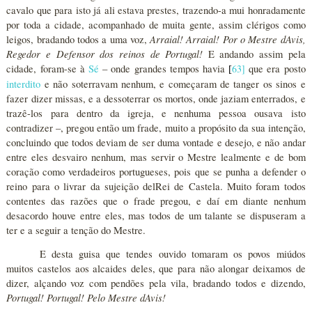
cavalo que para isto já ali estava prestes, trazendo-a mui honradamente
por toda a cidade, acompanhado de muita gente, assim clérigos como
Arraial! Arraial! Por o Mestre dAvis,
leigos, bradando todos a uma voz,
Regedor e Defensor dos reinos de Portugal!
E andando assim pela
cidade, foram-se à
Sé
– onde grandes tempos havia
63
]
que era posto
[
interdito
e não soterravam nenhum, e começaram de tanger os sinos e
fazer dizer missas, e a dessoterrar os mortos, onde jaziam enterrados, e
trazê-los para dentro da igreja, e nenhuma pessoa ousava isto
contradizer –, pregou então um frade, muito a propósito da sua intenção,
concluindo que todos deviam de ser duma vontade e desejo, e não andar
entre eles desvairo nenhum, mas servir o Mestre lealmente e de bom
coração como verdadeiros portugueses, pois que se punha a defender o
reino para o livrar da sujeição delRei de Castela. Muito foram todos
contentes das razões que o frade pregou, e daí em diante nenhum
desacordo houve entre eles, mas todos de um talante se dispuseram a
ter e a seguir a tenção do Mestre.
E desta guisa que tendes ouvido tomaram os povos miúdos
muitos castelos aos alcaides deles, que para não alongar deixamos de
dizer, alçando voz com pendões pela vila, bradando todos e dizendo,
Portugal! Portugal! Pelo Mestre dAvis!