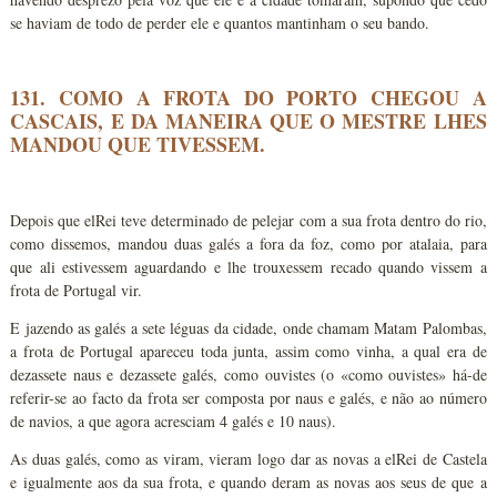
se haviam de todo de perder ele e quantos mantinham o seu bando.
131. COMO A FROTA DO PORTO CHEGOU A
CASCAIS, E DA MANEIRA QUE O MESTRE LHES
MANDOU QUE TIVESSEM.
Depois que elRei teve determinado de pelejar com a sua frota dentro do rio,
como dissemos, mandou duas galés a fora da foz, como por atalaia, para
que ali estivessem aguardando e lhe trouxessem recado quando vissem a
frota de Portugal vir.
E jazendo as galés a sete léguas da cidade, onde chamam Matam Palombas,
a frota de Portugal apareceu toda junta, assim como vinha, a qual era de
dezassete naus e dezassete galés, como ouvistes (o «como ouvistes» há-de
referir-se ao facto da frota ser composta por naus e galés, e não ao número
de navios, a que agora acresciam 4 galés e 10 naus).
As duas galés, como as viram, vieram logo dar as novas a elRei de Castela
e igualmente aos da sua frota, e quando deram as novas aos seus de que a