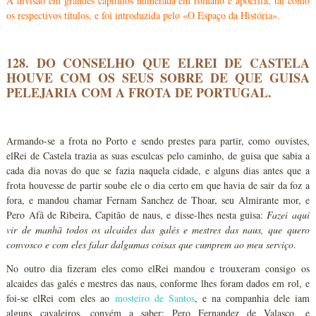
A divisão em grandes capítulos numerada em romano é apócrifa, tal como
os respectivos títulos, e foi introduzida pelo «O Espaço da História».
128. DO CONSELHO QUE ELREI DE CASTELA
HOUVE COM OS SEUS SOBRE DE QUE GUISA
PELEJARIA COM A FROTA DE PORTUGAL.
Armando-se a frota no Porto e sendo prestes para partir, como ouvistes,
elRei de Castela trazia as suas esculcas pelo caminho, de guisa que sabia a
cada dia novas do que se fazia naquela cidade, e alguns dias antes que a
frota houvesse de partir soube ele o dia certo em que havia de sair da foz a
fora, e mandou chamar Fernam Sanchez de Thoar, seu Almirante mor, e
Pero Afã de Ribeira, Capitão de naus, e disse-lhes nesta guisa:
Fazei aqui
vir de manhã todos os alcaides das galés e mestres das naus, que quero
convosco e com eles falar dalgumas coisas que cumprem ao meu serviço
.
No outro dia fizeram eles como elRei mandou e trouxeram consigo os
alcaides das galés e mestres das naus, conforme lhes foram dados em rol, e
foi-se elRei com eles ao
mosteiro de Santos
, e na companhia dele iam
alguns cavaleiros, convém a saber: Pero Fernandez de Valasco, e