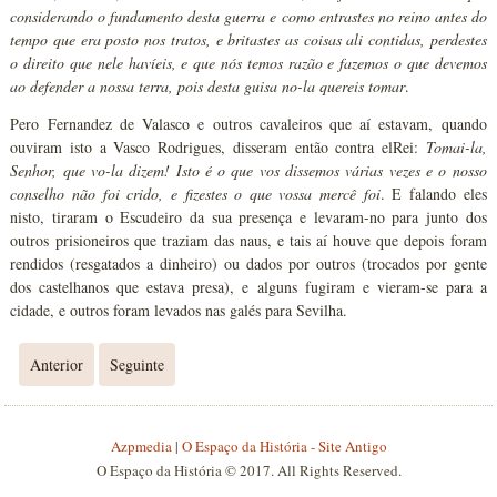
considerando o fundamento desta guerra e como entrastes no reino antes do
tempo que era posto nos tratos, e britastes as coisas ali contidas, perdestes
o direito que nele havíeis, e que nós temos razão e fazemos o que devemos
ao defender a nossa terra, pois desta guisa no-la quereis tomar
.
Pero Fernandez de Valasco e outros cavaleiros que aí estavam, quando
ouviram isto a Vasco Rodrigues, disseram então contra elRei:
Tomai-la,
Senhor, que vo-la dizem! Isto é o que vos dissemos várias vezes e o nosso
conselho não foi crido, e fizestes o que vossa mercê foi
. E falando eles
nisto, tiraram o Escudeiro da sua presença e levaram-no para junto dos
outros prisioneiros que traziam das naus, e tais aí houve que depois foram
rendidos (resgatados a dinheiro) ou dados por outros (trocados por gente
dos castelhanos que estava presa), e alguns fugiram e vieram-se para a
cidade, e outros foram levados nas galés para Sevilha.
Anterior
Seguinte
Azpmedia
|
O Espaço da História - Site Antigo
O Espaço da História © 2017. All Rights Reserved.