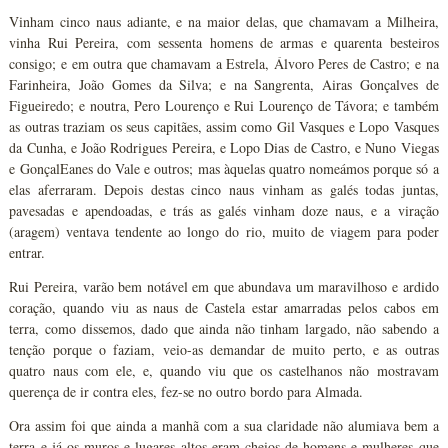
Vinham cinco naus adiante, e na maior delas, que chamavam a Milheira,
vinha Rui Pereira, com sessenta homens de armas e quarenta besteiros
consigo; e em outra que chamavam a Estrela, Álvoro Peres de Castro; e na
Farinheira, João Gomes da Silva; e na Sangrenta, Airas Gonçalves de
Figueiredo; e noutra, Pero Lourenço e Rui Lourenço de Távora; e também
as outras traziam os seus capitães, assim como Gil Vasques e Lopo Vasques
da Cunha, e João Rodrigues Pereira, e Lopo Dias de Castro, e Nuno Viegas
e GonçalEanes do Vale e outros; mas àquelas quatro nomeámos porque só a
elas aferraram. Depois destas cinco naus vinham as galés todas juntas,
pavesadas e apendoadas, e trás as galés vinham doze naus, e a viração
(aragem) ventava tendente ao longo do rio, muito de viagem para poder
entrar.
Rui Pereira, varão bem notável em que abundava um maravilhoso e ardido
coração, quando viu as naus de Castela estar amarradas pelos cabos em
terra, como dissemos, dado que ainda não tinham largado, não sabendo a
tenção porque o faziam, veio-as demandar de muito perto, e as outras
quatro naus com ele, e, quando viu que os castelhanos não mostravam
querença de ir contra eles, fez-se no outro bordo para Almada.
Ora assim foi que ainda a manhã com a sua claridade não alumiava bem a
terra e já os muros e lugares altos eram cheios de homens e mulheres que