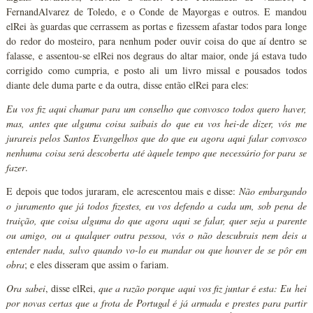
FernandAlvarez de Toledo, e o Conde de Mayorgas e outros. E mandou
elRei às guardas que cerrassem as portas e fizessem afastar todos para longe
do redor do mosteiro, para nenhum poder ouvir coisa do que aí dentro se
falasse, e assentou-se elRei nos degraus do altar maior, onde já estava tudo
corrigido como cumpria, e posto ali um livro missal e pousados todos
diante dele duma parte e da outra, disse então elRei para eles:
Eu vos fiz aqui chamar para um conselho que convosco todos quero haver,
mas, antes que alguma coisa saibais do que eu vos hei-de dizer, vós me
jurareis pelos Santos Evangelhos que do que eu agora aqui falar convosco
nenhuma coisa será descoberta até àquele tempo que necessário for para se
fazer
.
E depois que todos juraram, ele acrescentou mais e disse:
Não embargando
o juramento que já todos fizestes, eu vos defendo a cada um, sob pena de
traição, que coisa alguma do que agora aqui se falar, quer seja a parente
ou amigo, ou a qualquer outra pessoa, vós o não descubrais nem deis a
entender nada, salvo quando vo-lo eu mandar ou que houver de se pôr em
obra
; e eles disseram que assim o fariam.
Ora sabei
, disse elRei,
que a razão porque aqui vos fiz juntar é esta: Eu hei
por novas certas que a frota de Portugal é já armada e prestes para partir