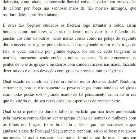
defensão, como ainda, acontecendo-lhes tal coisa, haveriam em breves dias
de caírem por força nas sanhosas mãos de tão mortais inimigos, que
usariam deles a seu livre talante.
E estes tão forçosos cuidados os fizeram logo levantar a todos, assim
homens como mulheres, que não puderam mais dormir, e falando das
janelas uns com os outros, tanto nestas coisas como na peleja do seguinte
dia, começou-se a gerar por toda a cidade um grande rumor e alvoroço de
fala, o qual, durando por grande espaço, foi azo de cedo tangerem às
matinas, mormente sendo então as noites pequenas. Nisto começaram as
gentes de ir-se às igrejas e mosteiros com candeias acesas nas mãos, fazendo
dizer missas e outras devoções com grandes preces e muitas lágrimas.
Qual estado ou modo de viver era então isento deste cuidado? Nenhum,
certamente, porque não somente as pessoas leigas como ainda as religiosas
eram todas postas sob o grande manto de tal pensamento, como assim era
que da vitória ou do seu revés cada uns esperavam de receber parte.
Qual seria o peito tão duro e falto de piedade que não fosse amolentado
pela maviosa compaixão ao ver as igrejas cheias de homens e mulheres com
os filhos nos braços, todos bradando a Deus que lhes acorresse e que
ajudasse a casa de Portugal? Seguramente nenhum, salvo se fosse não airoso
português. E assim gastaram boa parte da noite, até de manhã, uns em