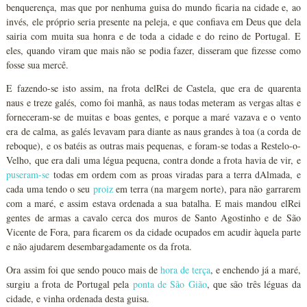
benquerença, mas que por nenhuma guisa do mundo ficaria na cidade e, ao
invés, ele próprio seria presente na peleja, e que confiava em Deus que dela
sairia com muita sua honra e de toda a cidade e do reino de Portugal. E
eles, quando viram que mais não se podia fazer, disseram que fizesse como
fosse sua mercê.
E fazendo-se isto assim, na frota delRei de Castela, que era de quarenta
naus e treze galés, como foi manhã, as naus todas meteram as vergas altas e
forneceram-se de muitas e boas gentes, e porque a maré vazava e o vento
era de calma, as galés levavam para diante as naus grandes à toa (a corda de
reboque), e os batéis as outras mais pequenas, e foram-se todas a Restelo-o-
Velho, que era dali uma légua pequena, contra donde a frota havia de vir, e
puseram-se
todas em ordem com as proas viradas para a terra dAlmada, e
cada uma tendo o seu
proiz
em terra (na margem norte), para não garrarem
com a maré, e assim estava ordenada a sua batalha. E mais mandou elRei
gentes de armas a cavalo cerca dos muros de Santo Agostinho e de São
Vicente de Fora, para ficarem os da cidade ocupados em acudir àquela parte
e não ajudarem desembargadamente os da frota.
Ora assim foi que sendo pouco mais de
hora de terça
, e enchendo já a maré,
surgiu a frota de Portugal pela
ponta de São Gião
, que são três léguas da
cidade, e vinha ordenada desta guisa.