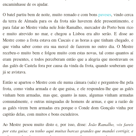
encaminhasse de os ajudar.
O batel partiu bem de noite, muito remado e com bons
paveses
, vindo cerca
da terra de Almada para os da frota não haverem dele pressentimento, e
para falar ao Mestre vinha nele João Ramalho, mercador do Porto bem rico
e muito atrevido no mar, e chegou a Lisboa era alto serão. E disse ao
Mestre como a frota estava em Cascais e as horas a que tinham chegado, e
que vinha saber como era sua mercê de fazerem no outro dia. O Mestre
recebeu-o muito bem e folgou muito com estas novas, tal como quantos aí
eram presentes, e todos perceberam então que a alegria que mostravam os
das galés de Castela fora por causa da vinda da frota, quando souberam que
já se avistava.
Então se apartou o Mestre com ele numa câmara (sala) e perguntou-lhe pela
frota, como vinha armada e de que guisa, e ele respondeu-lhe que as galés
vinham bem armadas, mas que, quanto às naus, algumas vinham armadas
comunalmente, e outras minguadas de homens de armas, e que a razão de
as galés virem bem armadas era porque o Conde dom Gonçalo vinha por
capitão delas, com muitos e bons escudeiros.
Ao Mestre pesou muito disto e, por isso, disse:
João Ramalho, vós fareis
por esta guisa: eu tenho aqui muitas barcas grandes que mandei corrigir, e