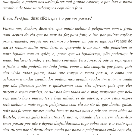
sua ajuda, e podem-nos assim fazer mui grande estorvo, e por isso o nosso
acordo é de todavia pelejarmos com ela a fora.
E vós, PerAfan
, disse elRei,
que é o que vos parece?
Parece-nos, Senhor
, disse ele,
que muito melhor é pelejarmos com a frota
aqui dentro do rio que no mar da foz para fora, e isto por muitas razões;
primeiramente, porque nós estamos no tempo em que os aguiões
(ventos do
norte)
reinam muito nesta terra e, querendo ir ao mar, não poderiam as
naus igualar com as galés, e, posto que as igualassem, não poderiam ir
senão barlaventeando, e portanto convinha
(era forçoso)
que se espargisse
a frota, e não poderia ser toda junta, como a nós cumpria que fosse, pois
eles virão todos juntos, dado que trazem o vento por si, e como nos
achassem a andar espalhados podiam-nos apanhar todos um a um; e ainda
que nós fôssemos juntos e quiséssemos com eles aferrar, pois que eles
trazem o vento consigo, cortar-nos-iam todos até o mar, mormente que nela
vêm muito bons mareantes e bem sabedores de guerra; e por estas razões
será melhor e mais seguro pelejarmos com ela no rio do que doutra guisa,
pois nós faremos prestes muito bem as nossas naus e pôr-nos-emos além do
Restelo, com as galés todas atrás de nós, e, quando eles vierem, deixá-los-
emos passar por nós e depois desfraldaremos logo sobre eles, e o vento que
eles trazem por si ficará desse modo por nosso e pelejaremos então com ela,