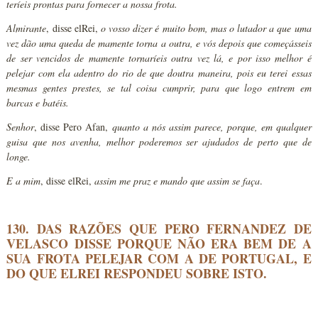
teríeis prontas para fornecer a nossa frota.
Almirante
, disse elRei,
o vosso dizer é muito bom, mas o lutador a que uma
vez dão uma queda de mamente torna a outra, e vós depois que começásseis
de ser vencidos de mamente tornaríeis outra vez lá, e por isso melhor é
pelejar com ela adentro do rio de que doutra maneira, pois eu terei essas
mesmas gentes prestes, se tal coisa cumprir, para que logo entrem em
barcas e batéis.
Senhor
, disse Pero Afan,
quanto a nós assim parece, porque, em qualquer
guisa que nos avenha, melhor poderemos ser ajudados de perto que de
longe.
E a mim
, disse elRei,
assim me praz e mando que assim se faça
.
130. DAS RAZÕES QUE PERO FERNANDEZ DE
VELASCO DISSE PORQUE NÃO ERA BEM DE A
SUA FROTA PELEJAR COM A DE PORTUGAL, E
DO QUE ELREI RESPONDEU SOBRE ISTO.