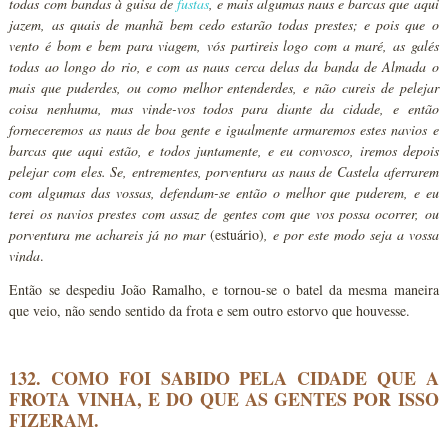
todas com bandas à guisa de
fustas
, e mais algumas naus e barcas que aqui
jazem, as quais de manhã bem cedo estarão todas prestes; e pois que o
vento é bom e bem para viagem, vós partireis logo com a maré, as galés
todas ao longo do rio, e com as naus cerca delas da banda de Almada o
mais que puderdes, ou como melhor entenderdes, e não cureis de pelejar
coisa nenhuma, mas vinde-vos todos para diante da cidade, e então
forneceremos as naus de boa gente e igualmente armaremos estes navios e
barcas que aqui estão, e todos juntamente, e eu convosco, iremos depois
pelejar com eles. Se, entrementes, porventura as naus de Castela aferrarem
com algumas das vossas, defendam-se então o melhor que puderem, e eu
terei os navios prestes com assaz de gentes com que vos possa ocorrer, ou
porventura me achareis já no mar
(estuário)
, e por este modo seja a vossa
vinda
.
Então se despediu João Ramalho, e tornou-se o batel da mesma maneira
que veio, não sendo sentido da frota e sem outro estorvo que houvesse.
132. COMO FOI SABIDO PELA CIDADE QUE A
FROTA VINHA, E DO QUE AS GENTES POR ISSO
FIZERAM.