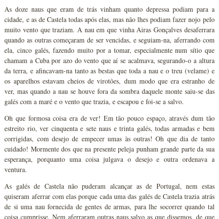
As doze naus que eram de trás vinham quanto depressa podiam para a
cidade, e as de Castela todas após elas, mas não lhes podiam fazer nojo pelo
muito vento que traziam. A nau em que vinha Airas Gonçalves desaferrara
quando as outras começaram de ser vencidas, e seguiam-na, aferrando com
ela, cinco galés, fazendo muito por a tomar, especialmente num sítio que
chamam a Cuba por azo do vento que aí se acalmava, segurando-o a altura
da terra, e afincavam-na tanto as bestas que toda a nau e o treu (velame) e
os aparelhos estavam cheios de virotões, dum modo que era estranho de
ver, mas quando a nau se houve fora da sombra daquele monte saiu-se das
galés com a maré e o vento que trazia, e escapou e foi-se a salvo.
Oh que formosa coisa era de ver! Em tão pouco espaço, através dum tão
estreito rio, ver cinquenta e sete naus e trinta galés, todas armadas e bem
corrigidas, com desejo de empecer umas às outras! Oh que dia de tanto
cuidado! Mormente dos que na presente peleja punham grande parte da sua
esperança, porquanto uma coisa julgava o desejo e outra ordenava a
ventura.
As galés de Castela não puderam alcançar as de Portugal, nem estas
quiseram aferrar com elas porque cada uma das galés de Castela trazia atrás
de si uma nau fornecida de gentes de armas, para lhe socorrer quando tal
coisa cumprisse. Nem aferraram outras naus salvo as que dissemos, de que