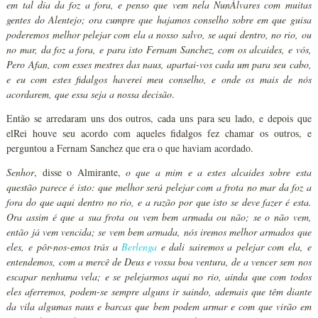
em tal dia da foz a fora, e penso que vem nela NunÁlvares com muitas
gentes do Alentejo; ora cumpre que hajamos conselho sobre em que guisa
poderemos melhor pelejar com ela a nosso salvo, se aqui dentro, no rio, ou
no mar, da foz a fora, e para isto Fernam Sanchez, com os alcaides, e vós,
Pero Afan, com esses mestres das naus, apartai-vos cada um para seu cabo,
e eu com estes fidalgos haverei meu conselho, e onde os mais de nós
acordarem, que essa seja a nossa decisão
.
Então se arredaram uns dos outros, cada uns para seu lado, e depois que
elRei houve seu acordo com aqueles fidalgos fez chamar os outros, e
perguntou a Fernam Sanchez que era o que haviam acordado.
Senhor
, disse o Almirante,
o que a mim e a estes alcaides sobre esta
questão parece é isto: que melhor será pelejar com a frota no mar da foz a
fora do que aqui dentro no rio, e a razão por que isto se deve fazer é esta.
Ora assim é que a sua frota ou vem bem armada ou não; se o não vem,
então já vem vencida; se vem bem armada, nós iremos melhor armados que
eles, e pôr-nos-emos trás a
Berlenga
e dali sairemos a pelejar com ela, e
entendemos, com a mercê de Deus e vossa boa ventura, de a vencer sem nos
escapar nenhuma vela; e se pelejarmos aqui no rio, ainda que com todos
eles aferremos, podem-se sempre alguns ir saindo, ademais que têm diante
da vila algumas naus e barcas que bem podem armar e com que virão em