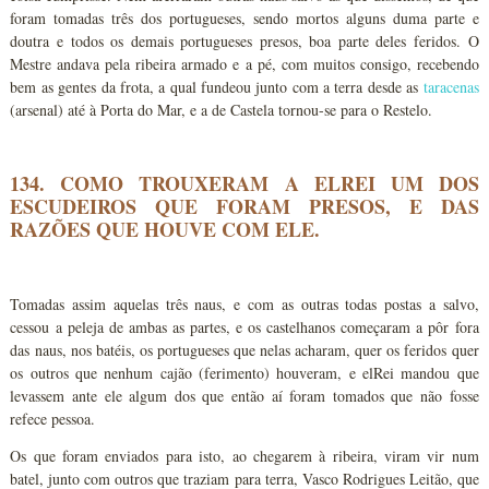
foram tomadas três dos portugueses, sendo mortos alguns duma parte e
doutra e todos os demais portugueses presos, boa parte deles feridos. O
Mestre andava pela ribeira armado e a pé, com muitos consigo, recebendo
bem as gentes da frota, a qual fundeou junto com a terra desde as
taracenas
(arsenal) até à Porta do Mar, e a de Castela tornou-se para o Restelo.
134. COMO TROUXERAM A ELREI UM DOS
ESCUDEIROS QUE FORAM PRESOS, E DAS
RAZÕES QUE HOUVE COM ELE.
Tomadas assim aquelas três naus, e com as outras todas postas a salvo,
cessou a peleja de ambas as partes, e os castelhanos começaram a pôr fora
das naus, nos batéis, os portugueses que nelas acharam, quer os feridos quer
os outros que nenhum cajão (ferimento) houveram, e elRei mandou que
levassem ante ele algum dos que então aí foram tomados que não fosse
refece pessoa.
Os que foram enviados para isto, ao chegarem à ribeira, viram vir num
batel, junto com outros que traziam para terra, Vasco Rodrigues Leitão, que