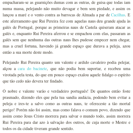
empacharam-se as guarnições dumas com as outras, de guisa que todas iam
numa massa, pelejando não muito devagar e bem sem piedade, e assim os
lançou a maré e o vento contra as barrocas de Almada a par de
Cacilhas
. E
este aferramento que Rui Pereira fez com aquelas naus deu grande ajuda às
galés de Portugal, porque as primeiras naus de Castela quiseram atacar as
galés e, enquanto Rui Pereira aferrou e se empachou com elas, passaram as
galés sem que nenhuma das outras naus lhes pudesse empecer nem chegar,
mas a cruel fortuna, havendo já grande espaço que durava a peleja, azou
então a sua morte deste modo.
Pelejando Rui Pereira quanto um valente e ardido cavaleiro podia pelejar,
alçou a
cara do bacinete
, que não podia bem suportar, e recebeu uma
virotada pela testa, do que em pouco espaço exalou aquele fidalgo o espírito
que tão cedo não devera ter findado.
Ó nobre e valente varão e verdadeiro português! De quantos então foste
prasmado, dizendo eles que pela tua sandia audácia, podendo bem evitar a
peleja e ires-te a salvo como as outras naus, te ofereceste a tão mortal
perigo! Porém não foi assim, mas como falava o comum povo, dizendo que
assim como Jesus Cristo morrera para salvar o mundo todo, assim morrera
Rui Pereira para dar azo à salvação dos outros, de cuja morte o Mestre e
todos os da cidade tiveram grande sentido.