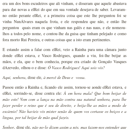
era um dos bons escudeiros que ali vinham, e disseram que aquele abastava
para dar novas a elRei do que em sua vontade desejava de saber. Levaram-
no então perante elRei, e a primeira coisa que este lhe perguntou foi se
vinha NunÁlvares naquela frota, e ele respondeu que não, e então lhe
perguntou quais eram os que vinham nas galés e nas naus, e ele nomeou-
lhos a todos pelo nome, e contou-lhe da guisa que tinham pelejado e como
fora morto Rui Pereira, e outras coisas que a isto eram pertinentes.
E estando assim a falar com elRei, veio a Rainha para uma câmara junto
donde elRei estava, e Vasco Rodrigues, quando a viu, foi-lhe beijar as
mãos, e ela, que o bem conhecia, porque era criado de Gonçalo Vasques
dAzevedo, olhou-o e disse:
Ó Vasco Rodrigues! Aqui sois vós?
Aqui, senhora
, disse ele,
à mercê de Deus e vossa
.
Passou então a Rainha e, ficando ele assim, tornou-se aonde elRei estava, e
elRei, sorrindo-se, disse contra ele:
À em hora mala! Que bom beijar de
mão este! Vem com a lança na mão contra sua natural senhora, para lhe
fazer perder o reino que é seu de direito, e beija-lhe as mãos a modo de
escárnio! Não havíeis vós mister senão de quem vos cortasse os beiços e a
língua, por tal beijar de mão qual fazeis.
Senhor
, disse ele,
não no-lo dizem assim a nós, mas fazem-nos entender que