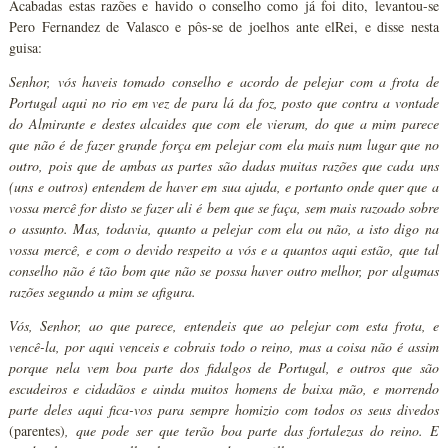
Acabadas estas razões e havido o conselho como já foi dito, levantou-se
Pero Fernandez de Valasco e pôs-se de joelhos ante elRei, e disse nesta
guisa:
Senhor, vós haveis tomado conselho e acordo de pelejar com a frota de
Portugal aqui no rio em vez de para lá da foz, posto que contra a vontade
do Almirante e destes alcaides que com ele vieram, do que a mim parece
que não é de fazer grande força em pelejar com ela mais num lugar que no
outro, pois que de ambas as partes são dadas muitas razões que cada uns
(uns e outros)
entendem de haver em sua ajuda, e portanto onde quer que a
vossa mercê for disto se fazer ali é bem que se faça, sem mais razoado sobre
o assunto. Mas, todavia, quanto a pelejar com ela ou não, a isto digo na
vossa mercê,
e com o devido respeito a vós e a quantos aqui estão
, que tal
conselho não é tão bom que não se possa haver outro melhor, por algumas
razões segundo a mim se afigura.
Vós, Senhor, ao que parece, entendeis que ao pelejar com esta frota, e
vencê-la, por aqui venceis e cobrais todo o reino, mas a coisa não é assim
porque nela vem boa parte dos fidalgos de Portugal, e outros que são
escudeiros e cidadãos e ainda muitos homens de baixa mão, e morrendo
parte deles aqui fica-vos para sempre homizio com todos os seus divedos
(parentes)
,
que pode ser que terão boa parte das fortalezas do reino. E