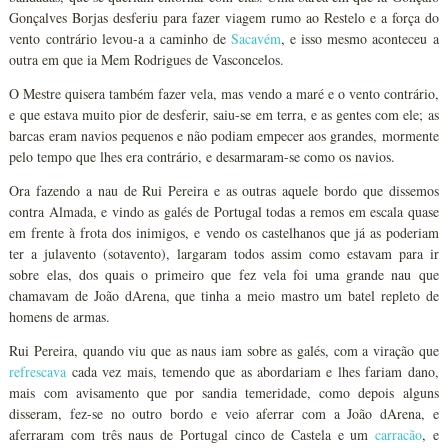
Gonçalves Borjas desferiu para fazer viagem rumo ao Restelo e a força do
vento contrário levou-a a caminho de
Sacavém
, e isso mesmo aconteceu a
outra em que ia Mem Rodrigues de Vasconcelos.
O Mestre quisera também fazer vela, mas vendo a maré e o vento contrário,
e que estava muito pior de desferir, saiu-se em terra, e as gentes com ele; as
barcas eram navios pequenos e não podiam empecer aos grandes, mormente
pelo tempo que lhes era contrário, e desarmaram-se como os navios.
Ora fazendo a nau de Rui Pereira e as outras aquele bordo que dissemos
contra Almada, e vindo as galés de Portugal todas a remos em escala quase
em frente à frota dos inimigos, e vendo os castelhanos que já as poderiam
ter a julavento (sotavento), largaram todos assim como estavam para ir
sobre elas, dos quais o primeiro que fez vela foi uma grande nau que
chamavam de João dArena, que tinha a meio mastro um batel repleto de
homens de armas.
Rui Pereira, quando viu que as naus iam sobre as galés, com a viração que
refrescava
cada vez mais, temendo que as abordariam e lhes fariam dano,
mais com avisamento que por sandia temeridade, como depois alguns
disseram, fez-se no outro bordo e veio aferrar com a João dArena, e
aferraram com três naus de Portugal cinco de Castela e um
carracão
, e