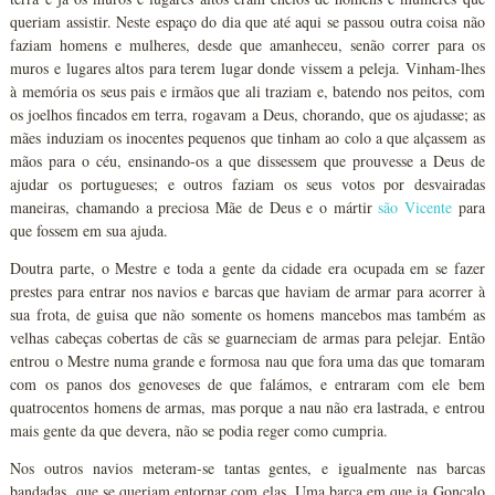
queriam assistir. Neste espaço do dia que até aqui se passou outra coisa não
faziam homens e mulheres, desde que amanheceu, senão correr para os
muros e lugares altos para terem lugar donde vissem a peleja. Vinham-lhes
à memória os seus pais e irmãos que ali traziam e, batendo nos peitos, com
os joelhos fincados em terra, rogavam a Deus, chorando, que os ajudasse; as
mães induziam os inocentes pequenos que tinham ao colo a que alçassem as
mãos para o céu, ensinando-os a que dissessem que prouvesse a Deus de
ajudar os portugueses; e outros faziam os seus votos por desvairadas
maneiras, chamando a preciosa Mãe de Deus e o mártir
são Vicente
para
que fossem em sua ajuda.
Doutra parte, o Mestre e toda a gente da cidade era ocupada em se fazer
prestes para entrar nos navios e barcas que haviam de armar para acorrer à
sua frota, de guisa que não somente os homens mancebos mas também as
velhas cabeças cobertas de cãs se guarneciam de armas para pelejar. Então
entrou o Mestre numa grande e formosa nau que fora uma das que tomaram
com os panos dos genoveses de que falámos, e entraram com ele bem
quatrocentos homens de armas, mas porque a nau não era lastrada, e entrou
mais gente da que devera, não se podia reger como cumpria.
Nos outros navios meteram-se tantas gentes, e igualmente nas barcas
bandadas, que se queriam entornar com elas. Uma barca em que ia Gonçalo