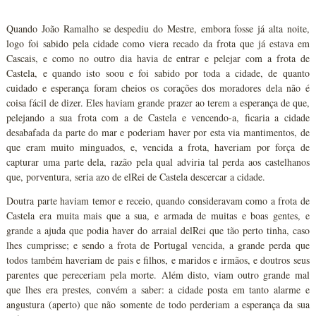
Quando João Ramalho se despediu do Mestre, embora fosse já alta noite,
logo foi sabido pela cidade como viera recado da frota que já estava em
Cascais, e como no outro dia havia de entrar e pelejar com a frota de
Castela, e quando isto soou e foi sabido por toda a cidade, de quanto
cuidado e esperança foram cheios os corações dos moradores dela não é
coisa fácil de dizer. Eles haviam grande prazer ao terem a esperança de que,
pelejando a sua frota com a de Castela e vencendo-a, ficaria a cidade
desabafada da parte do mar e poderiam haver por esta via mantimentos, de
que eram muito minguados, e, vencida a frota, haveriam por força de
capturar uma parte dela, razão pela qual adviria tal perda aos castelhanos
que, porventura, seria azo de elRei de Castela descercar a cidade.
Doutra parte haviam temor e receio, quando consideravam como a frota de
Castela era muita mais que a sua, e armada de muitas e boas gentes, e
grande a ajuda que podia haver do arraial delRei que tão perto tinha, caso
lhes cumprisse; e sendo a frota de Portugal vencida, a grande perda que
todos também haveriam de pais e filhos, e maridos e irmãos, e doutros seus
parentes que pereceriam pela morte. Além disto, viam outro grande mal
que lhes era prestes, convém a saber: a cidade posta em tanto alarme e
angustura (aperto) que não somente de todo perderiam a esperança da sua