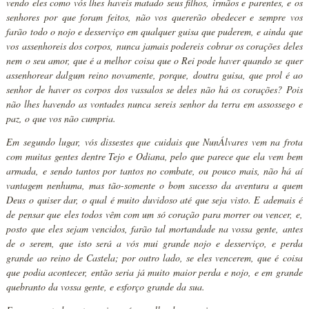
vendo eles como vós lhes haveis matado seus filhos, irmãos e parentes, e os
senhores por que foram feitos, não vos quererão obedecer e sempre vos
farão todo o nojo e desserviço em qualquer guisa que puderem, e ainda que
vos assenhoreis dos corpos, nunca jamais podereis cobrar os corações deles
nem o seu amor, que é a melhor coisa que o Rei pode haver quando se quer
assenhorear dalgum reino novamente, porque, doutra guisa, que prol é ao
senhor de haver os corpos dos vassalos se deles não há os corações? Pois
não lhes havendo as vontades nunca sereis senhor da terra em assossego e
paz, o que vos não cumpria.
Em segundo lugar, vós dissestes que cuidais que NunÁlvares vem na frota
com muitas gentes dentre Tejo e Odiana, pelo que parece que ela vem bem
armada, e sendo tantos por tantos no combate, ou pouco mais, não há aí
vantagem nenhuma, mas tão-somente o bom sucesso da aventura a quem
Deus o quiser dar, o qual é muito duvidoso até que seja visto. E ademais é
de pensar que eles todos vêm com um só coração para morrer ou vencer, e,
posto que eles sejam vencidos, farão tal mortandade na vossa gente, antes
de o serem, que isto será a vós mui grande nojo e desserviço, e perda
grande ao reino de Castela; por outro lado, se eles vencerem, que é coisa
que podia acontecer, então seria já muito maior perda e nojo, e em grande
quebranto da vossa gente, e esforço grande da sua.