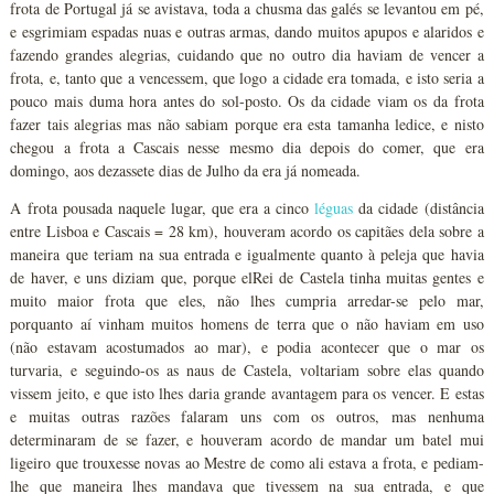
frota de Portugal já se avistava, toda a chusma das galés se levantou em pé,
e esgrimiam espadas nuas e outras armas, dando muitos apupos e alaridos e
fazendo grandes alegrias, cuidando que no outro dia haviam de vencer a
frota, e, tanto que a vencessem, que logo a cidade era tomada, e isto seria a
pouco mais duma hora antes do sol-posto. Os da cidade viam os da frota
fazer tais alegrias mas não sabiam porque era esta tamanha ledice, e nisto
chegou a frota a Cascais nesse mesmo dia depois do comer, que era
domingo, aos dezassete dias de Julho da era já nomeada.
A frota pousada naquele lugar, que era a cinco
léguas
da cidade (distância
entre Lisboa e Cascais = 28 km), houveram acordo os capitães dela sobre a
maneira que teriam na sua entrada e igualmente quanto à peleja que havia
de haver, e uns diziam que, porque elRei de Castela tinha muitas gentes e
muito maior frota que eles, não lhes cumpria arredar-se pelo mar,
porquanto aí vinham muitos homens de terra que o não haviam em uso
(não estavam acostumados ao mar), e podia acontecer que o mar os
turvaria, e seguindo-os as naus de Castela, voltariam sobre elas quando
vissem jeito, e que isto lhes daria grande avantagem para os vencer. E estas
e muitas outras razões falaram uns com os outros, mas nenhuma
determinaram de se fazer, e houveram acordo de mandar um batel mui
ligeiro que trouxesse novas ao Mestre de como ali estava a frota, e pediam-
lhe que maneira lhes mandava que tivessem na sua entrada, e que