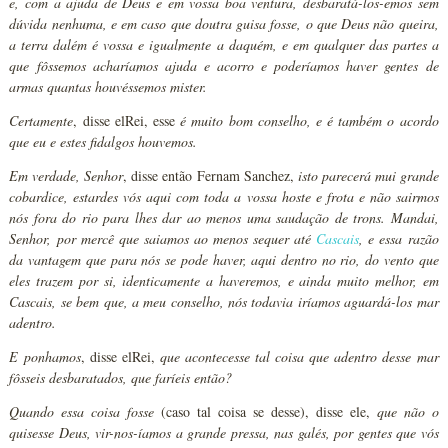
e, com a ajuda de Deus e em vossa boa ventura, desbaratá-los-emos sem
dúvida nenhuma, e em caso que doutra guisa fosse, o que Deus não queira,
a terra dalém é vossa e igualmente a daquém, e em qualquer das partes a
que fôssemos acharíamos ajuda e acorro e poderíamos haver gentes de
armas quantas houvéssemos mister.
Certamente
, disse elRei, esse
é muito bom conselho, e é também o acordo
que eu e estes fidalgos houvemos.
Em verdade, Senhor
, disse então Fernam Sanchez,
isto parecerá mui grande
cobardice, estardes vós aqui com toda a vossa hoste e frota e não sairmos
nós fora do rio para lhes dar ao menos uma saudação de trons. Mandai,
Senhor, por mercê que saiamos ao menos sequer até
Cascais
, e essa razão
da vantagem que para nós se pode haver, aqui dentro no rio, do vento que
eles trazem por si, identicamente a haveremos, e ainda muito melhor, em
Cascais, se bem que, a meu conselho, nós todavia iríamos aguardá-los mar
adentro.
E ponhamos
, disse elRei,
que acontecesse tal coisa que adentro desse mar
fôsseis desbaratados, que faríeis então?
Quando essa coisa fosse
(caso tal coisa se desse), disse ele,
que não o
quisesse Deus, vir-nos-íamos a grande pressa, nas galés, por gentes que vós