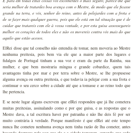
E para em todas estas coisas vós escolherdes o mais seguro, parece-me que
seria melhor de tratardes boa avença com o Mestre, de modo que ele ficasse
grande na terra, e vós, senhor do reino, antes de pelejardes com a frota e
de se fazer mais qualquer guerra, pois que ele está em tal situação que é de
cuidar que tratareis com ele à vossa vontade, e por esta guisa assossegareis
melhor os corações de todos eles e não os movereis contra vós mais do que
aquilo que estão acesos
.
ElRei disse que tal conselho não entendia de tomar, nem moveria ao Mestre
nenhuma preitesia, pois bem via ele que a maior parte dos lugares e
fidalgos de Portugal tinham a sua voz e eram da parte da Rainha, sua
mulher, e que bem mostraria míngua e grande cobardice, quem tais
avantagens tinha por mar e por terra sobre o Mestre, se lhe propusesse
alguma avença ou outra preitesia, e que todavia ia pelejar com a sua frota e
continuar o seu cerco sobre a cidade até que a tomasse e ao reino todo que
lhe pertencia.
E se neste lugar alguns escrevem que elRei respondeu que já lhe cometera
muitas preitesias, assinalando como e por que guisa, e as respostas que o
Mestre dava, a tal escritura havei por patranha e não lhe deis fé por ser
muito contrária à verdade. Porque manifesto é que elRei até este tempo
nunca lhe cometeu nenhuma avença nem tinha razão de lha cometer, antes
havendo desprezo pela voz que ele e a cidade tomaram, supondo que cedo